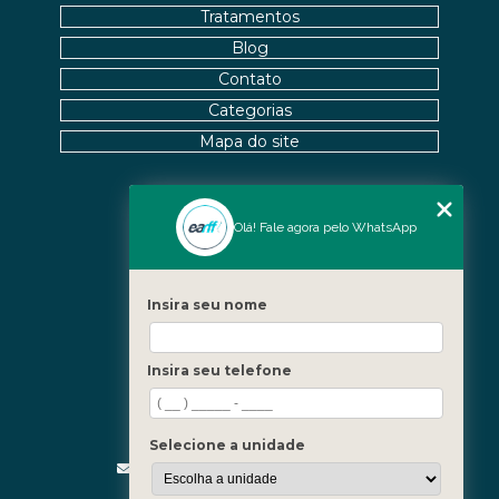
Tratamentos
Blog
Contato
Categorias
Mapa do site
Nossas Unidades
Olá! Fale agora pelo WhatsApp
Icaraí - Niterói
Freguesia - Rio de Janeiro
Insira seu nome
Barra - Rio de Janeiro
Copacabana - Rio de Janeiro
Insira seu telefone
Fale Conosco
(21) 3619-5657
(21) 99390-3850
Selecione a unidade
contato@fisioterapiainvestigativa.com
Segunda a sexta, das 7h às 21h