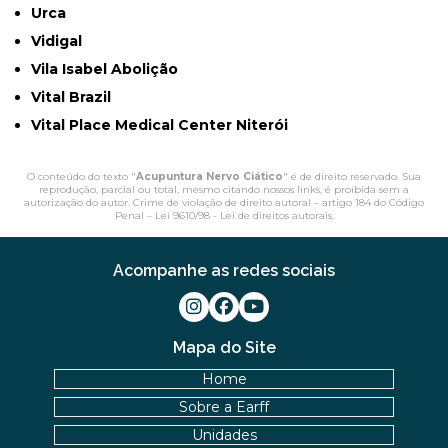
Urca
Vidigal
Vila Isabel Abolição
Vital Brazil
Vital Place Medical Center Niterói
O conteúdo do texto "
Acupuntura Nervo Ciático
" é de direito reservado. Sua
reprodução, parcial ou total, mesmo citando nossos links, é proibida sem a
autorização do autor. Crime de violação de direito autoral – artigo 184 do Código
Penal –
Lei 9610/98 - Lei de direitos autorais
.
Acompanhe as redes sociais
Mapa do Site
Home
Sobre a Earff
Unidades