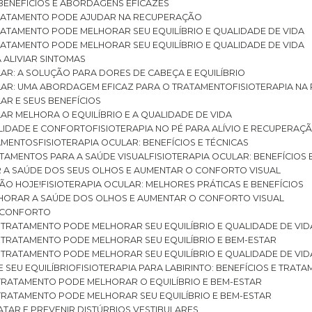
: BENEFÍCIOS E ABORDAGENS EFICAZES
O TRATAMENTO PODE AJUDAR NA RECUPERAÇÃO
 TRATAMENTO PODE MELHORAR SEU EQUILÍBRIO E QUALIDADE DE VIDA
 TRATAMENTO PODE MELHORAR SEU EQUILÍBRIO E QUALIDADE DE VIDA
RA ALIVIAR SINTOMAS
ULAR: A SOLUÇÃO PARA DORES DE CABEÇA E EQUILÍBRIO
BULAR: UMA ABORDAGEM EFICAZ PARA O TRATAMENTO
FISIOTERAPIA N
LAR E SEUS BENEFÍCIOS
ULAR MELHORA O EQUILÍBRIO E A QUALIDADE DE VIDA
ILIDADE E CONFORTO
FISIOTERAPIA NO PÉ PARA ALÍVIO E RECUPERAÇÃ
TAMENTOS
FISIOTERAPIA OCULAR: BENEFÍCIOS E TÉCNICAS
RATAMENTOS PARA A SAÚDE VISUAL
FISIOTERAPIA OCULAR: BENEFÍCIOS
R A SAÚDE DOS SEUS OLHOS E AUMENTAR O CONFORTO VISUAL
SÃO HOJE!
FISIOTERAPIA OCULAR: MELHORES PRÁTICAS E BENEFÍCIOS
ELHORAR A SAÚDE DOS OLHOS E AUMENTAR O CONFORTO VISUAL
 E CONFORTO
 O TRATAMENTO PODE MELHORAR SEU EQUILÍBRIO E QUALIDADE DE VID
 O TRATAMENTO PODE MELHORAR SEU EQUILÍBRIO E BEM-ESTAR
 O TRATAMENTO PODE MELHORAR SEU EQUILÍBRIO E QUALIDADE DE VID
E SEU EQUILÍBRIO
FISIOTERAPIA PARA LABIRINTO: BENEFÍCIOS E TRAT
O TRATAMENTO PODE MELHORAR O EQUILÍBRIO E BEM-ESTAR
O TRATAMENTO PODE MELHORAR SEU EQUILÍBRIO E BEM-ESTAR
RATAR E PREVENIR DISTÚRBIOS VESTIBULARES