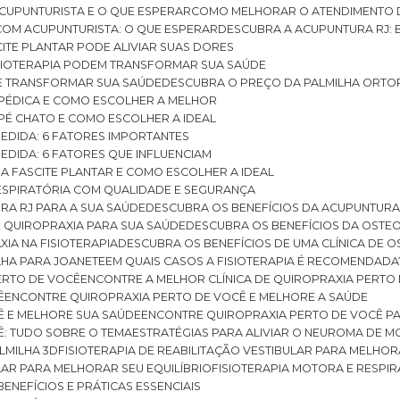
CUPUNTURISTA E O QUE ESPERAR
COMO MELHORAR O ATENDIMENTO D
 COM ACUPUNTURISTA: O QUE ESPERAR
DESCUBRA A ACUPUNTURA RJ: 
ITE PLANTAR PODE ALIVIAR SUAS DORES
ISIOTERAPIA PODEM TRANSFORMAR SUA SAÚDE
E TRANSFORMAR SUA SAÚDE
DESCUBRA O PREÇO DA PALMILHA ORTO
OPÉDICA E COMO ESCOLHER A MELHOR
 PÉ CHATO E COMO ESCOLHER A IDEAL
MEDIDA: 6 FATORES IMPORTANTES
EDIDA: 6 FATORES QUE INFLUENCIAM
A FASCITE PLANTAR E COMO ESCOLHER A IDEAL
RESPIRATÓRIA COM QUALIDADE E SEGURANÇA
RA RJ PARA A SUA SAÚDE
DESCUBRA OS BENEFÍCIOS DA ACUPUNTURA
DE QUIROPRAXIA PARA SUA SAÚDE
DESCUBRA OS BENEFÍCIOS DA OSTE
XIA NA FISIOTERAPIA
DESCUBRA OS BENEFÍCIOS DE UMA CLÍNICA DE 
LHA PARA JOANETE
EM QUAIS CASOS A FISIOTERAPIA É RECOMENDADA
PERTO DE VOCÊ
ENCONTRE A MELHOR CLÍNICA DE QUIROPRAXIA PERTO
Ê
ENCONTRE QUIROPRAXIA PERTO DE VOCÊ E MELHORE A SAÚDE
Ê E MELHORE SUA SAÚDE
ENCONTRE QUIROPRAXIA PERTO DE VOCÊ PA
Ê: TUDO SOBRE O TEMA
ESTRATÉGIAS PARA ALIVIAR O NEUROMA DE 
LMILHA 3D
FISIOTERAPIA DE REABILITAÇÃO VESTIBULAR PARA MELHOR
ULAR PARA MELHORAR SEU EQUILÍBRIO
FISIOTERAPIA MOTORA E RESPIR
BENEFÍCIOS E PRÁTICAS ESSENCIAIS