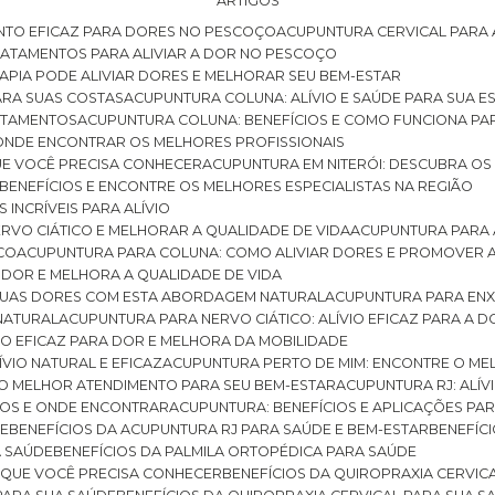
ARTIGOS
NTO EFICAZ PARA DORES NO PESCOÇO
ACUPUNTURA CERVICAL PARA 
TRATAMENTOS PARA ALIVIAR A DOR NO PESCOÇO
RAPIA PODE ALIVIAR DORES E MELHORAR SEU BEM-ESTAR
ARA SUAS COSTAS
ACUPUNTURA COLUNA: ALÍVIO E SAÚDE PARA SUA E
RATAMENTOS
ACUPUNTURA COLUNA: BENEFÍCIOS E COMO FUNCIONA PA
E ONDE ENCONTRAR OS MELHORES PROFISSIONAIS
QUE VOCÊ PRECISA CONHECER
ACUPUNTURA EM NITERÓI: DESCUBRA OS
 BENEFÍCIOS E ENCONTRE OS MELHORES ESPECIALISTAS NA REGIÃO
 INCRÍVEIS PARA ALÍVIO
ERVO CIÁTICO E MELHORAR A QUALIDADE DE VIDA
ACUPUNTURA PARA 
ICO
ACUPUNTURA PARA COLUNA: COMO ALIVIAR DORES E PROMOVER 
 DOR E MELHORA A QUALIDADE DE VIDA
 SUAS DORES COM ESTA ABORDAGEM NATURAL
ACUPUNTURA PARA ENX
 NATURAL
ACUPUNTURA PARA NERVO CIÁTICO: ALÍVIO EFICAZ PARA A 
VIO EFICAZ PARA DOR E MELHORA DA MOBILIDADE
ÍVIO NATURAL E EFICAZ
ACUPUNTURA PERTO DE MIM: ENCONTRE O ME
 O MELHOR ATENDIMENTO PARA SEU BEM-ESTAR
ACUPUNTURA RJ: ALÍV
CIOS E ONDE ENCONTRAR
ACUPUNTURA: BENEFÍCIOS E APLICAÇÕES PA
DE
BENEFÍCIOS DA ACUPUNTURA RJ PARA SAÚDE E BEM-ESTAR
BENEFÍ
A SAÚDE
BENEFÍCIOS DA PALMILA ORTOPÉDICA PARA SAÚDE
E QUE VOCÊ PRECISA CONHECER
BENEFÍCIOS DA QUIROPRAXIA CERVIC