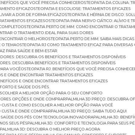
BENEFÍCIOS QUE VOCÊ PRECISA CONHECER
OSTEOPATIA DA COLUNA: T
ATAMENTO EFICAZ
OSTEOPATIA E ESCOLIOSE: TRATAMENTOS EFICAZES
ALIVIAR A DOR DE FORMA EFICAZ
OSTEOPATIA E HÉRNIA DE DISCO: SO
 TRATAMENTOS EFICAZES
OSTEOPATIA PARA NERVO CIÁTICO: ALÍVIO E
A COMPLETO
OSTEOPATIA PERTO DE MIM: COMO ENCONTRAR O TRATAM
ONTRAR O TRATAMENTO IDEAL PARA SUAS DORES
A ENCONTRAR O MELHOR
OSTEOPATIA PERTO DE MIM: SAIBA MAIS DIC
E O TEMA
OSTEOPATIA RJ COMO TRATAMENTO EFICAZ PARA DIVERSAS
CAZ PARA SAÚDE E BEM-ESTAR
S DORES: DESCUBRA OS BENEFÍCIOS E TRATAMENTOS DISPONÍVEIS
DORES: DESCUBRA BENEFÍCIOS E TRATAMENTOS DISPONÍVEIS
 PARA VOCÊ
OSTEOPATIA RJ: BENEFÍCIOS QUE VOCÊ PRECISA CONHECE
CIOS E ONDE ENCONTRAR TRATAMENTOS EFICAZES
 BENEFÍCIOS E ONDE ENCONTRAR TRATAMENTOS EFICAZES
FORTO E SAÚDE DOS PÉS
 ESCOLHER A MELHOR OPÇÃO PARA O SEU CONFORTO
LHORES OPÇÕES E ONDE COMPRAR
PALMILHA 3D PREÇO: DESCUBRA OF
TO CUSTA E COMO ESCOLHER A MELHOR OPÇÃO PARA VOCÊ
O CUSTA E ONDE COMPRAR
PALMILHA 3D PREÇO: SAIBA TUDO AQUI
E SAÚDE DOS PÉS COM TECNOLOGIA INOVADORA
PALMILHA 3D: BENE
 NOS SEUS PÉS
PALMILHA 3D: CONFORTO E TECNOLOGIA PARA SEUS PÉ
S
PALMILHA 3D: DESCUBRA O MELHOR PREÇO AGORA