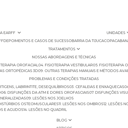
 A EARFF
UNIDADES
FF
DEPOIMENTOS E CASOS DE SUCESSO
BARRA DA TIJUCA
COPACABAN
TRATAMENTOS
NOSSAS ABORDAGENS E TÉCNICAS
SIOTERAPIA OROFACIAL
04. FISIOTERAPIA VESTIBULAR
05. FISIOTERAPIA
LHAS ORTOPÉDICAS 3D
09. OUTRAS TERAPIAS MANUAIS E MÉTODOS AV
PROBLEMAS E CONDIÇÕES TRATADAS
RTIGENS, LABIRINTITE, DESEQUILÍBRIOS
03. CEFALEIAS E ENXAQUECAS
O
06. DISFUNÇÕES DA ATM E DORES OROFASCIAIS
07. DISFUNÇÕES VIS
GENERALIZADAS
09. LESÕES NOS JOELHOS
E DISTÚRBIOS OSTEOMUSCULARES
11. LESÕES NOS OMBROS
12. LESÕES 
OS E AGUDOS
14. LESÕES NO QUADRIL
BLOG