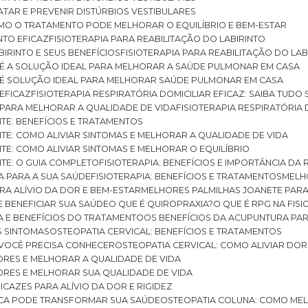
RATAR E PREVENIR DISTÚRBIOS VESTIBULARES
 COMO O TRATAMENTO PODE MELHORAR O EQUILÍBRIO E BEM-ESTAR
NTO EFICAZ
FISIOTERAPIA PARA REABILITAÇÃO DO LABIRINTO
BIRINTO E SEUS BENEFÍCIOS
FISIOTERAPIA PARA REABILITAÇÃO DO L
AR É A SOLUÇÃO IDEAL PARA MELHORAR A SAÚDE PULMONAR EM CASA
AR É SOLUÇÃO IDEAL PARA MELHORAR SAÚDE PULMONAR EM CASA
 EFICAZ
FISIOTERAPIA RESPIRATÓRIA DOMICILIAR EFICAZ: SAIBA TUDO
R PARA MELHORAR A QUALIDADE DE VIDA
FISIOTERAPIA RESPIRATÓRIA 
TITE: BENEFÍCIOS E TRATAMENTOS
NTITE: COMO ALIVIAR SINTOMAS E MELHORAR A QUALIDADE DE VIDA
TITE: COMO ALIVIAR SINTOMAS E MELHORAR O EQUILÍBRIO
TITE: O GUIA COMPLETO
FISIOTERAPIA: BENEFÍCIOS E IMPORTÂNCIA DA 
IA PARA A SUA SAÚDE
FISIOTERAPIA: BENEFÍCIOS E TRATAMENTOS
MEL
ARA ALÍVIO DA DOR E BEM-ESTAR
MELHORES PALMILHAS JOANETE PAR
E BENEFICIAR SUA SAÚDE
O QUE É QUIROPRAXIA?
O QUE É RPG NA FIS
IA E BENEFÍCIOS DO TRATAMENTO
OS BENEFÍCIOS DA ACUPUNTURA PA
US SINTOMAS
OSTEOPATIA CERVICAL: BENEFÍCIOS E TRATAMENTOS
E VOCÊ PRECISA CONHECER
OSTEOPATIA CERVICAL: COMO ALIVIAR DO
DORES E MELHORAR A QUALIDADE DE VIDA
DORES E MELHORAR SUA QUALIDADE DE VIDA
ICAZES PARA ALÍVIO DA DOR E RIGIDEZ
TICA PODE TRANSFORMAR SUA SAÚDE
OSTEOPATIA COLUNA: COMO ME