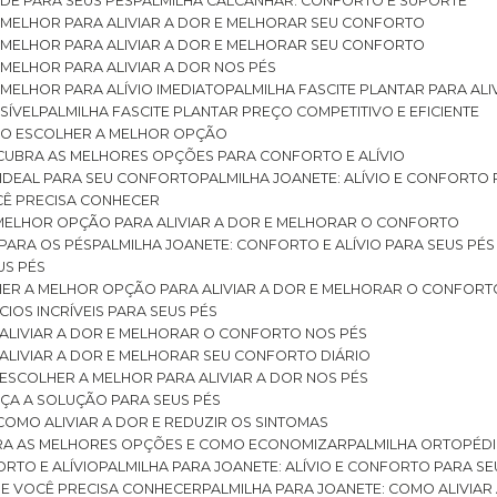
DE PARA SEUS PÉS
PALMILHA CALCANHAR: CONFORTO E SUPORTE
 MELHOR PARA ALIVIAR A DOR E MELHORAR SEU CONFORTO
 MELHOR PARA ALIVIAR A DOR E MELHORAR SEU CONFORTO
MELHOR PARA ALIVIAR A DOR NOS PÉS
MELHOR PARA ALÍVIO IMEDIATO
PALMILHA FASCITE PLANTAR PARA AL
SÍVEL
PALMILHA FASCITE PLANTAR PREÇO COMPETITIVO E EFICIENTE
OMO ESCOLHER A MELHOR OPÇÃO
ESCUBRA AS MELHORES OPÇÕES PARA CONFORTO E ALÍVIO
O IDEAL PARA SEU CONFORTO
PALMILHA JOANETE: ALÍVIO E CONFORTO
OCÊ PRECISA CONHECER
 MELHOR OPÇÃO PARA ALIVIAR A DOR E MELHORAR O CONFORTO
 PARA OS PÉS
PALMILHA JOANETE: CONFORTO E ALÍVIO PARA SEUS PÉS
US PÉS
LHER A MELHOR OPÇÃO PARA ALIVIAR A DOR E MELHORAR O CONFORT
IOS INCRÍVEIS PARA SEUS PÉS
ALIVIAR A DOR E MELHORAR O CONFORTO NOS PÉS
ALIVIAR A DOR E MELHORAR SEU CONFORTO DIÁRIO
ESCOLHER A MELHOR PARA ALIVIAR A DOR NOS PÉS
ÇA A SOLUÇÃO PARA SEUS PÉS
COMO ALIVIAR A DOR E REDUZIR OS SINTOMAS
BRA AS MELHORES OPÇÕES E COMO ECONOMIZAR
PALMILHA ORTOPÉD
ORTO E ALÍVIO
PALMILHA PARA JOANETE: ALÍVIO E CONFORTO PARA SE
QUE VOCÊ PRECISA CONHECER
PALMILHA PARA JOANETE: COMO ALIVI