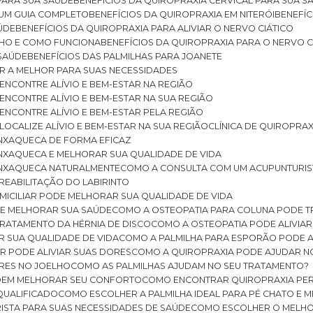
 PARA SUA SAÚDE
BENEFÍCIOS DA QUIROPRAXIA CERVICAL PARA SUA 
: UM GUIA COMPLETO
BENEFÍCIOS DA QUIROPRAXIA EM NITERÓI
BENEFÍ
AÚDE
BENEFÍCIOS DA QUIROPRAXIA PARA ALIVIAR O NERVO CIÁTICO
ELHO E COMO FUNCIONA
BENEFÍCIOS DA QUIROPRAXIA PARA O NERVO C
 SAÚDE
BENEFÍCIOS DAS PALMILHAS PARA JOANETE
ER A MELHOR PARA SUAS NECESSIDADES
: ENCONTRE ALÍVIO E BEM-ESTAR NA REGIÃO
: ENCONTRE ALÍVIO E BEM-ESTAR NA SUA REGIÃO
: ENCONTRE ALÍVIO E BEM-ESTAR PELA REGIÃO
 LOCALIZE ALÍVIO E BEM-ESTAR NA SUA REGIÃO
CLÍNICA DE QUIROPRA
ENXAQUECA DE FORMA EFICAZ
ENXAQUECA E MELHORAR SUA QUALIDADE DE VIDA
 ENXAQUECA NATURALMENTE
COMO A CONSULTA COM UM ACUPUNTURI
 REABILITAÇÃO DO LABIRINTO
OMICILIAR PODE MELHORAR SUA QUALIDADE DE VIDA
DE MELHORAR SUA SAÚDE
COMO A OSTEOPATIA PARA COLUNA PODE 
TRATAMENTO DA HÉRNIA DE DISCO
COMO A OSTEOPATIA PODE ALIVIAR
R SUA QUALIDADE DE VIDA
COMO A PALMILHA PARA ESPORÃO PODE A
AR PODE ALIVIAR SUAS DORES
COMO A QUIROPRAXIA PODE AJUDAR N
ORES NO JOELHO
COMO AS PALMILHAS AJUDAM NO SEU TRATAMENTO?
ODEM MELHORAR SEU CONFORTO
COMO ENCONTRAR QUIROPRAXIA PER
QUALIFICADO
COMO ESCOLHER A PALMILHA IDEAL PARA PÉ CHATO E
ISTA PARA SUAS NECESSIDADES DE SAÚDE
COMO ESCOLHER O MELH