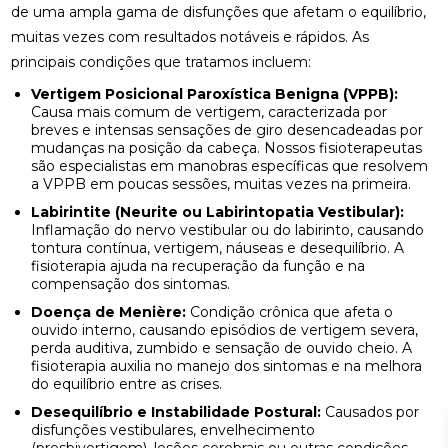
de uma ampla gama de disfunções que afetam o equilíbrio,
muitas vezes com resultados notáveis e rápidos. As
principais condições que tratamos incluem:
Vertigem Posicional Paroxística Benigna (VPPB):
Causa mais comum de vertigem, caracterizada por
breves e intensas sensações de giro desencadeadas por
mudanças na posição da cabeça. Nossos fisioterapeutas
são especialistas em manobras específicas que resolvem
a VPPB em poucas sessões, muitas vezes na primeira.
Labirintite (Neurite ou Labirintopatia Vestibular):
Inflamação do nervo vestibular ou do labirinto, causando
tontura contínua, vertigem, náuseas e desequilíbrio. A
fisioterapia ajuda na recuperação da função e na
compensação dos sintomas.
Doença de Menière:
Condição crônica que afeta o
ouvido interno, causando episódios de vertigem severa,
perda auditiva, zumbido e sensação de ouvido cheio. A
fisioterapia auxilia no manejo dos sintomas e na melhora
do equilíbrio entre as crises.
Desequilíbrio e Instabilidade Postural:
Causados por
disfunções vestibulares, envelhecimento
(presbivertigem), lesões cerebrais ou outras condições