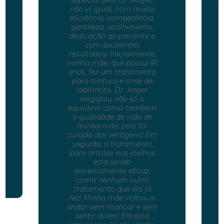
não vi igual, com muita
eficiência, competência,
gentileza, acolhimento,
dedicação ao paciente e
com excelentes
resultados! Inicialmente,
minha mãe, que possui 81
anos, fez um tratamento
para tontura e crise de
labirintite. Dr. Angel
resgatou não só o
equilíbrio como também
a qualidade de vida de
minha mãe, pois foi
curada das vertigens! Em
seguida, o tratamento
para artrose nos joelhos
está sendo
extremamente eficaz,
como nenhum outro
tratamento que ela já
fez! Minha mãe voltou a
andar sem mancar e sem
sentir dores! Ela está