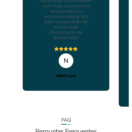
retornando às atividades,
com mais autonomia e
revigorada! Sou
extremamente grata
pela recuperação da
minha mãe!
Atendimento de
excelência!!!
N
Nari Luci
FAQ
Perguntas Frequentes