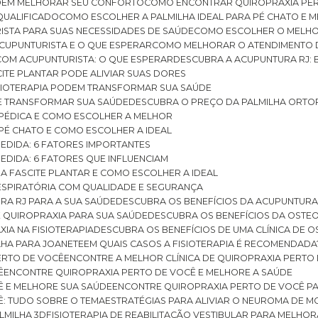
ODEM MELHORAR SEU CONFORTO
COMO ENCONTRAR QUIROPRAXIA PER
QUALIFICADO
COMO ESCOLHER A PALMILHA IDEAL PARA PÉ CHATO E
ISTA PARA SUAS NECESSIDADES DE SAÚDE
COMO ESCOLHER O MELH
CUPUNTURISTA E O QUE ESPERAR
COMO MELHORAR O ATENDIMENTO D
 COM ACUPUNTURISTA: O QUE ESPERAR
DESCUBRA A ACUPUNTURA RJ: 
ITE PLANTAR PODE ALIVIAR SUAS DORES
ISIOTERAPIA PODEM TRANSFORMAR SUA SAÚDE
E TRANSFORMAR SUA SAÚDE
DESCUBRA O PREÇO DA PALMILHA ORTO
OPÉDICA E COMO ESCOLHER A MELHOR
 PÉ CHATO E COMO ESCOLHER A IDEAL
MEDIDA: 6 FATORES IMPORTANTES
EDIDA: 6 FATORES QUE INFLUENCIAM
A FASCITE PLANTAR E COMO ESCOLHER A IDEAL
RESPIRATÓRIA COM QUALIDADE E SEGURANÇA
RA RJ PARA A SUA SAÚDE
DESCUBRA OS BENEFÍCIOS DA ACUPUNTURA
DE QUIROPRAXIA PARA SUA SAÚDE
DESCUBRA OS BENEFÍCIOS DA OSTE
XIA NA FISIOTERAPIA
DESCUBRA OS BENEFÍCIOS DE UMA CLÍNICA DE 
LHA PARA JOANETE
EM QUAIS CASOS A FISIOTERAPIA É RECOMENDADA
PERTO DE VOCÊ
ENCONTRE A MELHOR CLÍNICA DE QUIROPRAXIA PERTO
Ê
ENCONTRE QUIROPRAXIA PERTO DE VOCÊ E MELHORE A SAÚDE
Ê E MELHORE SUA SAÚDE
ENCONTRE QUIROPRAXIA PERTO DE VOCÊ PA
Ê: TUDO SOBRE O TEMA
ESTRATÉGIAS PARA ALIVIAR O NEUROMA DE 
LMILHA 3D
FISIOTERAPIA DE REABILITAÇÃO VESTIBULAR PARA MELHOR