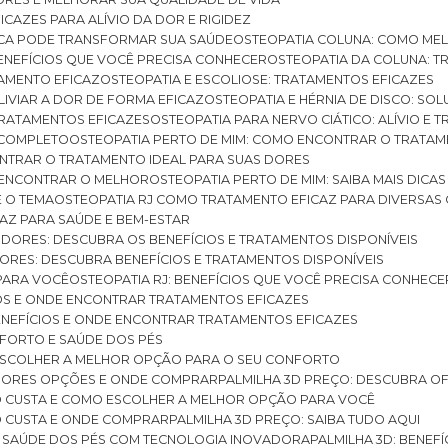
ICAZES PARA ALÍVIO DA DOR E RIGIDEZ
TICA PODE TRANSFORMAR SUA SAÚDE
OSTEOPATIA COLUNA: COMO ME
BENEFÍCIOS QUE VOCÊ PRECISA CONHECER
OSTEOPATIA DA COLUNA: T
ATAMENTO EFICAZ
OSTEOPATIA E ESCOLIOSE: TRATAMENTOS EFICAZES
ALIVIAR A DOR DE FORMA EFICAZ
OSTEOPATIA E HÉRNIA DE DISCO: SO
 TRATAMENTOS EFICAZES
OSTEOPATIA PARA NERVO CIÁTICO: ALÍVIO E
A COMPLETO
OSTEOPATIA PERTO DE MIM: COMO ENCONTRAR O TRATAM
ONTRAR O TRATAMENTO IDEAL PARA SUAS DORES
A ENCONTRAR O MELHOR
OSTEOPATIA PERTO DE MIM: SAIBA MAIS DIC
E O TEMA
OSTEOPATIA RJ COMO TRATAMENTO EFICAZ PARA DIVERSAS
CAZ PARA SAÚDE E BEM-ESTAR
S DORES: DESCUBRA OS BENEFÍCIOS E TRATAMENTOS DISPONÍVEIS
DORES: DESCUBRA BENEFÍCIOS E TRATAMENTOS DISPONÍVEIS
 PARA VOCÊ
OSTEOPATIA RJ: BENEFÍCIOS QUE VOCÊ PRECISA CONHECE
CIOS E ONDE ENCONTRAR TRATAMENTOS EFICAZES
 BENEFÍCIOS E ONDE ENCONTRAR TRATAMENTOS EFICAZES
FORTO E SAÚDE DOS PÉS
 ESCOLHER A MELHOR OPÇÃO PARA O SEU CONFORTO
LHORES OPÇÕES E ONDE COMPRAR
PALMILHA 3D PREÇO: DESCUBRA OF
TO CUSTA E COMO ESCOLHER A MELHOR OPÇÃO PARA VOCÊ
O CUSTA E ONDE COMPRAR
PALMILHA 3D PREÇO: SAIBA TUDO AQUI
E SAÚDE DOS PÉS COM TECNOLOGIA INOVADORA
PALMILHA 3D: BENE