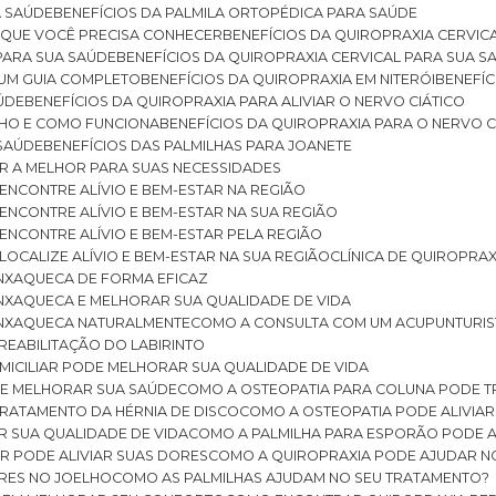
A SAÚDE
BENEFÍCIOS DA PALMILA ORTOPÉDICA PARA SAÚDE
E QUE VOCÊ PRECISA CONHECER
BENEFÍCIOS DA QUIROPRAXIA CERVIC
 PARA SUA SAÚDE
BENEFÍCIOS DA QUIROPRAXIA CERVICAL PARA SUA 
: UM GUIA COMPLETO
BENEFÍCIOS DA QUIROPRAXIA EM NITERÓI
BENEFÍ
AÚDE
BENEFÍCIOS DA QUIROPRAXIA PARA ALIVIAR O NERVO CIÁTICO
ELHO E COMO FUNCIONA
BENEFÍCIOS DA QUIROPRAXIA PARA O NERVO C
 SAÚDE
BENEFÍCIOS DAS PALMILHAS PARA JOANETE
ER A MELHOR PARA SUAS NECESSIDADES
: ENCONTRE ALÍVIO E BEM-ESTAR NA REGIÃO
: ENCONTRE ALÍVIO E BEM-ESTAR NA SUA REGIÃO
: ENCONTRE ALÍVIO E BEM-ESTAR PELA REGIÃO
 LOCALIZE ALÍVIO E BEM-ESTAR NA SUA REGIÃO
CLÍNICA DE QUIROPRA
ENXAQUECA DE FORMA EFICAZ
ENXAQUECA E MELHORAR SUA QUALIDADE DE VIDA
 ENXAQUECA NATURALMENTE
COMO A CONSULTA COM UM ACUPUNTURI
 REABILITAÇÃO DO LABIRINTO
OMICILIAR PODE MELHORAR SUA QUALIDADE DE VIDA
DE MELHORAR SUA SAÚDE
COMO A OSTEOPATIA PARA COLUNA PODE 
TRATAMENTO DA HÉRNIA DE DISCO
COMO A OSTEOPATIA PODE ALIVIAR
R SUA QUALIDADE DE VIDA
COMO A PALMILHA PARA ESPORÃO PODE A
AR PODE ALIVIAR SUAS DORES
COMO A QUIROPRAXIA PODE AJUDAR N
ORES NO JOELHO
COMO AS PALMILHAS AJUDAM NO SEU TRATAMENTO?