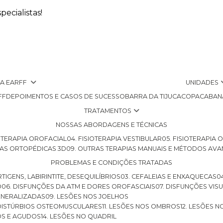
ecialistas!
 A EARFF
UNIDADES
FF
DEPOIMENTOS E CASOS DE SUCESSO
BARRA DA TIJUCA
COPACABAN
TRATAMENTOS
NOSSAS ABORDAGENS E TÉCNICAS
SIOTERAPIA OROFACIAL
04. FISIOTERAPIA VESTIBULAR
05. FISIOTERAPIA
LHAS ORTOPÉDICAS 3D
09. OUTRAS TERAPIAS MANUAIS E MÉTODOS AV
PROBLEMAS E CONDIÇÕES TRATADAS
RTIGENS, LABIRINTITE, DESEQUILÍBRIOS
03. CEFALEIAS E ENXAQUECAS
O
06. DISFUNÇÕES DA ATM E DORES OROFASCIAIS
07. DISFUNÇÕES VIS
GENERALIZADAS
09. LESÕES NOS JOELHOS
E DISTÚRBIOS OSTEOMUSCULARES
11. LESÕES NOS OMBROS
12. LESÕES 
OS E AGUDOS
14. LESÕES NO QUADRIL