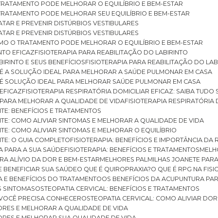
O TRATAMENTO PODE MELHORAR O EQUILÍBRIO E BEM-ESTAR
O TRATAMENTO PODE MELHORAR SEU EQUILÍBRIO E BEM-ESTAR
RATAR E PREVENIR DISTÚRBIOS VESTIBULARES
RATAR E PREVENIR DISTÚRBIOS VESTIBULARES
 COMO O TRATAMENTO PODE MELHORAR O EQUILÍBRIO E BEM-ESTAR
NTO EFICAZ
FISIOTERAPIA PARA REABILITAÇÃO DO LABIRINTO
BIRINTO E SEUS BENEFÍCIOS
FISIOTERAPIA PARA REABILITAÇÃO DO L
AR É A SOLUÇÃO IDEAL PARA MELHORAR A SAÚDE PULMONAR EM CASA
AR É SOLUÇÃO IDEAL PARA MELHORAR SAÚDE PULMONAR EM CASA
 EFICAZ
FISIOTERAPIA RESPIRATÓRIA DOMICILIAR EFICAZ: SAIBA TUDO
R PARA MELHORAR A QUALIDADE DE VIDA
FISIOTERAPIA RESPIRATÓRIA 
TITE: BENEFÍCIOS E TRATAMENTOS
NTITE: COMO ALIVIAR SINTOMAS E MELHORAR A QUALIDADE DE VIDA
TITE: COMO ALIVIAR SINTOMAS E MELHORAR O EQUILÍBRIO
TITE: O GUIA COMPLETO
FISIOTERAPIA: BENEFÍCIOS E IMPORTÂNCIA DA 
IA PARA A SUA SAÚDE
FISIOTERAPIA: BENEFÍCIOS E TRATAMENTOS
MEL
ARA ALÍVIO DA DOR E BEM-ESTAR
MELHORES PALMILHAS JOANETE PAR
E BENEFICIAR SUA SAÚDE
O QUE É QUIROPRAXIA?
O QUE É RPG NA FIS
IA E BENEFÍCIOS DO TRATAMENTO
OS BENEFÍCIOS DA ACUPUNTURA PA
US SINTOMAS
OSTEOPATIA CERVICAL: BENEFÍCIOS E TRATAMENTOS
E VOCÊ PRECISA CONHECER
OSTEOPATIA CERVICAL: COMO ALIVIAR DO
DORES E MELHORAR A QUALIDADE DE VIDA
DORES E MELHORAR SUA QUALIDADE DE VIDA