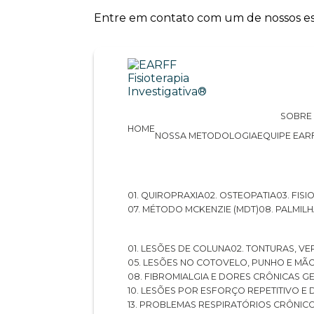
Entre em contato com um de nossos esp
SOBRE
HOME
NOSSA METODOLOGIA
EQUIPE EAR
01. QUIROPRAXIA
02. OSTEOPATIA
03. FI
07. MÉTODO MCKENZIE (MDT)
08. PALMI
01. LESÕES DE COLUNA
02. TONTURAS, VE
05. LESÕES NO COTOVELO, PUNHO E MÃ
08. FIBROMIALGIA E DORES CRÔNICAS 
10. LESÕES POR ESFORÇO REPETITIVO 
13. PROBLEMAS RESPIRATÓRIOS CRÔNIC