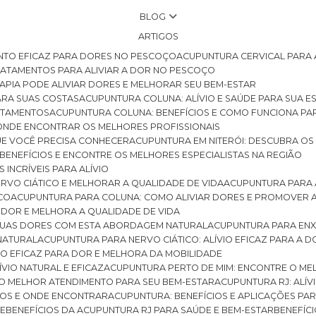
BLOG
ARTIGOS
NTO EFICAZ PARA DORES NO PESCOÇO
ACUPUNTURA CERVICAL PARA 
TRATAMENTOS PARA ALIVIAR A DOR NO PESCOÇO
RAPIA PODE ALIVIAR DORES E MELHORAR SEU BEM-ESTAR
ARA SUAS COSTAS
ACUPUNTURA COLUNA: ALÍVIO E SAÚDE PARA SUA E
RATAMENTOS
ACUPUNTURA COLUNA: BENEFÍCIOS E COMO FUNCIONA PA
E ONDE ENCONTRAR OS MELHORES PROFISSIONAIS
QUE VOCÊ PRECISA CONHECER
ACUPUNTURA EM NITERÓI: DESCUBRA OS
 BENEFÍCIOS E ENCONTRE OS MELHORES ESPECIALISTAS NA REGIÃO
 INCRÍVEIS PARA ALÍVIO
ERVO CIÁTICO E MELHORAR A QUALIDADE DE VIDA
ACUPUNTURA PARA 
ICO
ACUPUNTURA PARA COLUNA: COMO ALIVIAR DORES E PROMOVER 
 DOR E MELHORA A QUALIDADE DE VIDA
 SUAS DORES COM ESTA ABORDAGEM NATURAL
ACUPUNTURA PARA ENX
 NATURAL
ACUPUNTURA PARA NERVO CIÁTICO: ALÍVIO EFICAZ PARA A 
VIO EFICAZ PARA DOR E MELHORA DA MOBILIDADE
ÍVIO NATURAL E EFICAZ
ACUPUNTURA PERTO DE MIM: ENCONTRE O ME
 O MELHOR ATENDIMENTO PARA SEU BEM-ESTAR
ACUPUNTURA RJ: ALÍV
CIOS E ONDE ENCONTRAR
ACUPUNTURA: BENEFÍCIOS E APLICAÇÕES PA
DE
BENEFÍCIOS DA ACUPUNTURA RJ PARA SAÚDE E BEM-ESTAR
BENEFÍ