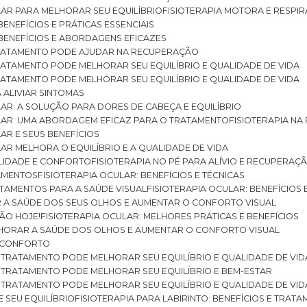
ULAR PARA MELHORAR SEU EQUILÍBRIO
FISIOTERAPIA MOTORA E RESPIR
BENEFÍCIOS E PRÁTICAS ESSENCIAIS
: BENEFÍCIOS E ABORDAGENS EFICAZES
O TRATAMENTO PODE AJUDAR NA RECUPERAÇÃO
 TRATAMENTO PODE MELHORAR SEU EQUILÍBRIO E QUALIDADE DE VIDA
 TRATAMENTO PODE MELHORAR SEU EQUILÍBRIO E QUALIDADE DE VIDA
RA ALIVIAR SINTOMAS
ULAR: A SOLUÇÃO PARA DORES DE CABEÇA E EQUILÍBRIO
BULAR: UMA ABORDAGEM EFICAZ PARA O TRATAMENTO
FISIOTERAPIA N
LAR E SEUS BENEFÍCIOS
ULAR MELHORA O EQUILÍBRIO E A QUALIDADE DE VIDA
ILIDADE E CONFORTO
FISIOTERAPIA NO PÉ PARA ALÍVIO E RECUPERAÇÃ
TAMENTOS
FISIOTERAPIA OCULAR: BENEFÍCIOS E TÉCNICAS
RATAMENTOS PARA A SAÚDE VISUAL
FISIOTERAPIA OCULAR: BENEFÍCIOS
R A SAÚDE DOS SEUS OLHOS E AUMENTAR O CONFORTO VISUAL
SÃO HOJE!
FISIOTERAPIA OCULAR: MELHORES PRÁTICAS E BENEFÍCIOS
ELHORAR A SAÚDE DOS OLHOS E AUMENTAR O CONFORTO VISUAL
 E CONFORTO
 O TRATAMENTO PODE MELHORAR SEU EQUILÍBRIO E QUALIDADE DE VID
 O TRATAMENTO PODE MELHORAR SEU EQUILÍBRIO E BEM-ESTAR
 O TRATAMENTO PODE MELHORAR SEU EQUILÍBRIO E QUALIDADE DE VID
E SEU EQUILÍBRIO
FISIOTERAPIA PARA LABIRINTO: BENEFÍCIOS E TRAT