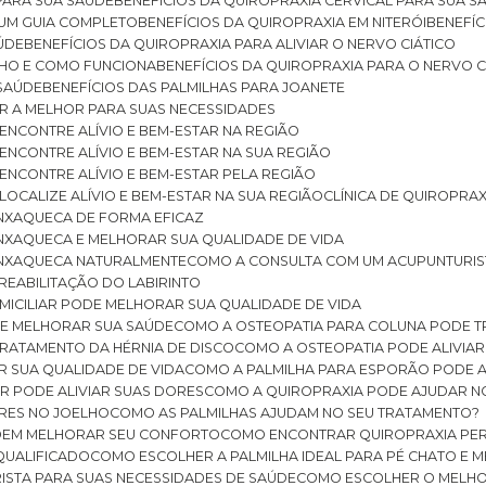
 PARA SUA SAÚDE
BENEFÍCIOS DA QUIROPRAXIA CERVICAL PARA SUA 
: UM GUIA COMPLETO
BENEFÍCIOS DA QUIROPRAXIA EM NITERÓI
BENEFÍ
AÚDE
BENEFÍCIOS DA QUIROPRAXIA PARA ALIVIAR O NERVO CIÁTICO
ELHO E COMO FUNCIONA
BENEFÍCIOS DA QUIROPRAXIA PARA O NERVO C
 SAÚDE
BENEFÍCIOS DAS PALMILHAS PARA JOANETE
ER A MELHOR PARA SUAS NECESSIDADES
: ENCONTRE ALÍVIO E BEM-ESTAR NA REGIÃO
: ENCONTRE ALÍVIO E BEM-ESTAR NA SUA REGIÃO
: ENCONTRE ALÍVIO E BEM-ESTAR PELA REGIÃO
 LOCALIZE ALÍVIO E BEM-ESTAR NA SUA REGIÃO
CLÍNICA DE QUIROPRA
ENXAQUECA DE FORMA EFICAZ
ENXAQUECA E MELHORAR SUA QUALIDADE DE VIDA
 ENXAQUECA NATURALMENTE
COMO A CONSULTA COM UM ACUPUNTURI
 REABILITAÇÃO DO LABIRINTO
OMICILIAR PODE MELHORAR SUA QUALIDADE DE VIDA
DE MELHORAR SUA SAÚDE
COMO A OSTEOPATIA PARA COLUNA PODE 
TRATAMENTO DA HÉRNIA DE DISCO
COMO A OSTEOPATIA PODE ALIVIAR
R SUA QUALIDADE DE VIDA
COMO A PALMILHA PARA ESPORÃO PODE A
AR PODE ALIVIAR SUAS DORES
COMO A QUIROPRAXIA PODE AJUDAR N
ORES NO JOELHO
COMO AS PALMILHAS AJUDAM NO SEU TRATAMENTO?
ODEM MELHORAR SEU CONFORTO
COMO ENCONTRAR QUIROPRAXIA PER
QUALIFICADO
COMO ESCOLHER A PALMILHA IDEAL PARA PÉ CHATO E
ISTA PARA SUAS NECESSIDADES DE SAÚDE
COMO ESCOLHER O MELH