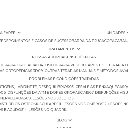
 A EARFF
UNIDADES
FF
DEPOIMENTOS E CASOS DE SUCESSO
BARRA DA TIJUCA
COPACABAN
TRATAMENTOS
NOSSAS ABORDAGENS E TÉCNICAS
SIOTERAPIA OROFACIAL
04. FISIOTERAPIA VESTIBULAR
05. FISIOTERAPIA
LHAS ORTOPÉDICAS 3D
09. OUTRAS TERAPIAS MANUAIS E MÉTODOS AV
PROBLEMAS E CONDIÇÕES TRATADAS
RTIGENS, LABIRINTITE, DESEQUILÍBRIOS
03. CEFALEIAS E ENXAQUECAS
O
06. DISFUNÇÕES DA ATM E DORES OROFASCIAIS
07. DISFUNÇÕES VIS
GENERALIZADAS
09. LESÕES NOS JOELHOS
E DISTÚRBIOS OSTEOMUSCULARES
11. LESÕES NOS OMBROS
12. LESÕES 
OS E AGUDOS
14. LESÕES NO QUADRIL
BLOG