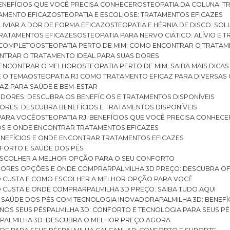
BENEFÍCIOS QUE VOCÊ PRECISA CONHECER
OSTEOPATIA DA COLUNA: T
ATAMENTO EFICAZ
OSTEOPATIA E ESCOLIOSE: TRATAMENTOS EFICAZES
ALIVIAR A DOR DE FORMA EFICAZ
OSTEOPATIA E HÉRNIA DE DISCO: SO
 TRATAMENTOS EFICAZES
OSTEOPATIA PARA NERVO CIÁTICO: ALÍVIO E
A COMPLETO
OSTEOPATIA PERTO DE MIM: COMO ENCONTRAR O TRATAM
ONTRAR O TRATAMENTO IDEAL PARA SUAS DORES
A ENCONTRAR O MELHOR
OSTEOPATIA PERTO DE MIM: SAIBA MAIS DIC
E O TEMA
OSTEOPATIA RJ COMO TRATAMENTO EFICAZ PARA DIVERSAS
CAZ PARA SAÚDE E BEM-ESTAR
S DORES: DESCUBRA OS BENEFÍCIOS E TRATAMENTOS DISPONÍVEIS
DORES: DESCUBRA BENEFÍCIOS E TRATAMENTOS DISPONÍVEIS
 PARA VOCÊ
OSTEOPATIA RJ: BENEFÍCIOS QUE VOCÊ PRECISA CONHECE
CIOS E ONDE ENCONTRAR TRATAMENTOS EFICAZES
 BENEFÍCIOS E ONDE ENCONTRAR TRATAMENTOS EFICAZES
FORTO E SAÚDE DOS PÉS
 ESCOLHER A MELHOR OPÇÃO PARA O SEU CONFORTO
LHORES OPÇÕES E ONDE COMPRAR
PALMILHA 3D PREÇO: DESCUBRA OF
TO CUSTA E COMO ESCOLHER A MELHOR OPÇÃO PARA VOCÊ
O CUSTA E ONDE COMPRAR
PALMILHA 3D PREÇO: SAIBA TUDO AQUI
E SAÚDE DOS PÉS COM TECNOLOGIA INOVADORA
PALMILHA 3D: BENE
 NOS SEUS PÉS
PALMILHA 3D: CONFORTO E TECNOLOGIA PARA SEUS PÉ
S
PALMILHA 3D: DESCUBRA O MELHOR PREÇO AGORA