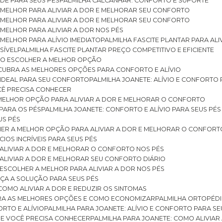
DE PARA SEUS PÉS
PALMILHA CALCANHAR: CONFORTO E SUPORTE
 MELHOR PARA ALIVIAR A DOR E MELHORAR SEU CONFORTO
 MELHOR PARA ALIVIAR A DOR E MELHORAR SEU CONFORTO
MELHOR PARA ALIVIAR A DOR NOS PÉS
MELHOR PARA ALÍVIO IMEDIATO
PALMILHA FASCITE PLANTAR PARA AL
SÍVEL
PALMILHA FASCITE PLANTAR PREÇO COMPETITIVO E EFICIENTE
OMO ESCOLHER A MELHOR OPÇÃO
ESCUBRA AS MELHORES OPÇÕES PARA CONFORTO E ALÍVIO
O IDEAL PARA SEU CONFORTO
PALMILHA JOANETE: ALÍVIO E CONFORTO
OCÊ PRECISA CONHECER
 MELHOR OPÇÃO PARA ALIVIAR A DOR E MELHORAR O CONFORTO
 PARA OS PÉS
PALMILHA JOANETE: CONFORTO E ALÍVIO PARA SEUS PÉS
US PÉS
LHER A MELHOR OPÇÃO PARA ALIVIAR A DOR E MELHORAR O CONFORT
IOS INCRÍVEIS PARA SEUS PÉS
ALIVIAR A DOR E MELHORAR O CONFORTO NOS PÉS
ALIVIAR A DOR E MELHORAR SEU CONFORTO DIÁRIO
ESCOLHER A MELHOR PARA ALIVIAR A DOR NOS PÉS
ÇA A SOLUÇÃO PARA SEUS PÉS
COMO ALIVIAR A DOR E REDUZIR OS SINTOMAS
BRA AS MELHORES OPÇÕES E COMO ECONOMIZAR
PALMILHA ORTOPÉD
ORTO E ALÍVIO
PALMILHA PARA JOANETE: ALÍVIO E CONFORTO PARA SE
QUE VOCÊ PRECISA CONHECER
PALMILHA PARA JOANETE: COMO ALIVI