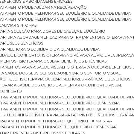
: BENEFÍCIOS E ABORDAGENS EFICAZES
O TRATAMENTO PODE AJUDAR NA RECUPERAÇÃO
 TRATAMENTO PODE MELHORAR SEU EQUILÍBRIO E QUALIDADE DE VIDA
 TRATAMENTO PODE MELHORAR SEU EQUILÍBRIO E QUALIDADE DE VIDA
RA ALIVIAR SINTOMAS
ULAR: A SOLUÇÃO PARA DORES DE CABEÇA E EQUILÍBRIO
BULAR: UMA ABORDAGEM EFICAZ PARA O TRATAMENTO
FISIOTERAPIA N
LAR E SEUS BENEFÍCIOS
ULAR MELHORA O EQUILÍBRIO E A QUALIDADE DE VIDA
ILIDADE E CONFORTO
FISIOTERAPIA NO PÉ PARA ALÍVIO E RECUPERAÇÃ
TAMENTOS
FISIOTERAPIA OCULAR: BENEFÍCIOS E TÉCNICAS
RATAMENTOS PARA A SAÚDE VISUAL
FISIOTERAPIA OCULAR: BENEFÍCIOS
R A SAÚDE DOS SEUS OLHOS E AUMENTAR O CONFORTO VISUAL
SÃO HOJE!
FISIOTERAPIA OCULAR: MELHORES PRÁTICAS E BENEFÍCIOS
ELHORAR A SAÚDE DOS OLHOS E AUMENTAR O CONFORTO VISUAL
 E CONFORTO
 O TRATAMENTO PODE MELHORAR SEU EQUILÍBRIO E QUALIDADE DE VID
 O TRATAMENTO PODE MELHORAR SEU EQUILÍBRIO E BEM-ESTAR
 O TRATAMENTO PODE MELHORAR SEU EQUILÍBRIO E QUALIDADE DE VID
E SEU EQUILÍBRIO
FISIOTERAPIA PARA LABIRINTO: BENEFÍCIOS E TRAT
O TRATAMENTO PODE MELHORAR O EQUILÍBRIO E BEM-ESTAR
O TRATAMENTO PODE MELHORAR SEU EQUILÍBRIO E BEM-ESTAR
RATAR E PREVENIR DISTÚRBIOS VESTIBULARES