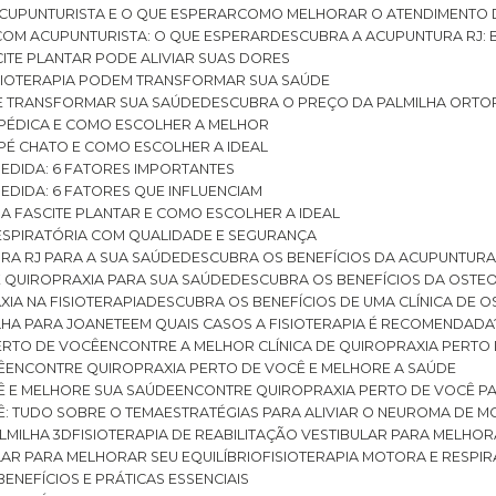
CUPUNTURISTA E O QUE ESPERAR
COMO MELHORAR O ATENDIMENTO D
 COM ACUPUNTURISTA: O QUE ESPERAR
DESCUBRA A ACUPUNTURA RJ: 
ITE PLANTAR PODE ALIVIAR SUAS DORES
ISIOTERAPIA PODEM TRANSFORMAR SUA SAÚDE
E TRANSFORMAR SUA SAÚDE
DESCUBRA O PREÇO DA PALMILHA ORTO
OPÉDICA E COMO ESCOLHER A MELHOR
 PÉ CHATO E COMO ESCOLHER A IDEAL
MEDIDA: 6 FATORES IMPORTANTES
EDIDA: 6 FATORES QUE INFLUENCIAM
A FASCITE PLANTAR E COMO ESCOLHER A IDEAL
RESPIRATÓRIA COM QUALIDADE E SEGURANÇA
RA RJ PARA A SUA SAÚDE
DESCUBRA OS BENEFÍCIOS DA ACUPUNTURA
DE QUIROPRAXIA PARA SUA SAÚDE
DESCUBRA OS BENEFÍCIOS DA OSTE
XIA NA FISIOTERAPIA
DESCUBRA OS BENEFÍCIOS DE UMA CLÍNICA DE 
LHA PARA JOANETE
EM QUAIS CASOS A FISIOTERAPIA É RECOMENDADA
PERTO DE VOCÊ
ENCONTRE A MELHOR CLÍNICA DE QUIROPRAXIA PERTO
Ê
ENCONTRE QUIROPRAXIA PERTO DE VOCÊ E MELHORE A SAÚDE
Ê E MELHORE SUA SAÚDE
ENCONTRE QUIROPRAXIA PERTO DE VOCÊ PA
Ê: TUDO SOBRE O TEMA
ESTRATÉGIAS PARA ALIVIAR O NEUROMA DE 
LMILHA 3D
FISIOTERAPIA DE REABILITAÇÃO VESTIBULAR PARA MELHOR
ULAR PARA MELHORAR SEU EQUILÍBRIO
FISIOTERAPIA MOTORA E RESPIR
BENEFÍCIOS E PRÁTICAS ESSENCIAIS