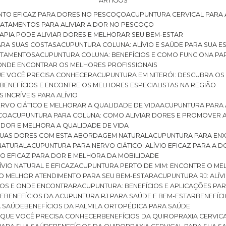
ARTIGOS
NTO EFICAZ PARA DORES NO PESCOÇO
ACUPUNTURA CERVICAL PARA 
TRATAMENTOS PARA ALIVIAR A DOR NO PESCOÇO
RAPIA PODE ALIVIAR DORES E MELHORAR SEU BEM-ESTAR
ARA SUAS COSTAS
ACUPUNTURA COLUNA: ALÍVIO E SAÚDE PARA SUA E
RATAMENTOS
ACUPUNTURA COLUNA: BENEFÍCIOS E COMO FUNCIONA PA
E ONDE ENCONTRAR OS MELHORES PROFISSIONAIS
QUE VOCÊ PRECISA CONHECER
ACUPUNTURA EM NITERÓI: DESCUBRA OS
 BENEFÍCIOS E ENCONTRE OS MELHORES ESPECIALISTAS NA REGIÃO
 INCRÍVEIS PARA ALÍVIO
ERVO CIÁTICO E MELHORAR A QUALIDADE DE VIDA
ACUPUNTURA PARA 
ICO
ACUPUNTURA PARA COLUNA: COMO ALIVIAR DORES E PROMOVER 
 DOR E MELHORA A QUALIDADE DE VIDA
 SUAS DORES COM ESTA ABORDAGEM NATURAL
ACUPUNTURA PARA ENX
 NATURAL
ACUPUNTURA PARA NERVO CIÁTICO: ALÍVIO EFICAZ PARA A 
VIO EFICAZ PARA DOR E MELHORA DA MOBILIDADE
ÍVIO NATURAL E EFICAZ
ACUPUNTURA PERTO DE MIM: ENCONTRE O ME
 O MELHOR ATENDIMENTO PARA SEU BEM-ESTAR
ACUPUNTURA RJ: ALÍV
CIOS E ONDE ENCONTRAR
ACUPUNTURA: BENEFÍCIOS E APLICAÇÕES PA
DE
BENEFÍCIOS DA ACUPUNTURA RJ PARA SAÚDE E BEM-ESTAR
BENEFÍ
A SAÚDE
BENEFÍCIOS DA PALMILA ORTOPÉDICA PARA SAÚDE
E QUE VOCÊ PRECISA CONHECER
BENEFÍCIOS DA QUIROPRAXIA CERVIC