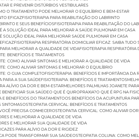
RATAR E PREVENIR DISTÚRBIOS VESTIBULARES
 COMO O TRATAMENTO PODE MELHORAR O EQUILÍBRIO E BEM-ESTAR
NTO EFICAZ
FISIOTERAPIA PARA REABILITAÇÃO DO LABIRINTO
BIRINTO E SEUS BENEFÍCIOS
FISIOTERAPIA PARA REABILITAÇÃO DO L
AR É A SOLUÇÃO IDEAL PARA MELHORAR A SAÚDE PULMONAR EM CASA
AR É SOLUÇÃO IDEAL PARA MELHORAR SAÚDE PULMONAR EM CASA
 EFICAZ
FISIOTERAPIA RESPIRATÓRIA DOMICILIAR EFICAZ: SAIBA TUDO
R PARA MELHORAR A QUALIDADE DE VIDA
FISIOTERAPIA RESPIRATÓRIA 
TITE: BENEFÍCIOS E TRATAMENTOS
NTITE: COMO ALIVIAR SINTOMAS E MELHORAR A QUALIDADE DE VIDA
TITE: COMO ALIVIAR SINTOMAS E MELHORAR O EQUILÍBRIO
TITE: O GUIA COMPLETO
FISIOTERAPIA: BENEFÍCIOS E IMPORTÂNCIA DA 
IA PARA A SUA SAÚDE
FISIOTERAPIA: BENEFÍCIOS E TRATAMENTOS
MEL
ARA ALÍVIO DA DOR E BEM-ESTAR
MELHORES PALMILHAS JOANETE PAR
E BENEFICIAR SUA SAÚDE
O QUE É QUIROPRAXIA?
O QUE É RPG NA FIS
IA E BENEFÍCIOS DO TRATAMENTO
OS BENEFÍCIOS DA ACUPUNTURA PA
US SINTOMAS
OSTEOPATIA CERVICAL: BENEFÍCIOS E TRATAMENTOS
E VOCÊ PRECISA CONHECER
OSTEOPATIA CERVICAL: COMO ALIVIAR DO
DORES E MELHORAR A QUALIDADE DE VIDA
DORES E MELHORAR SUA QUALIDADE DE VIDA
ICAZES PARA ALÍVIO DA DOR E RIGIDEZ
TICA PODE TRANSFORMAR SUA SAÚDE
OSTEOPATIA COLUNA: COMO ME