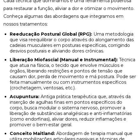
Cada técnica que dominamos é uma ferramenta poderosa
para restaurar a função, aliviar a dor e otimizar o movimento.
Conheça algumas das abordagens que integramos em
nossos tratamentos:
Reeducação Postural Global (RPG):
Uma metodologia
que visa reequilibrar o corpo através do alongamento das
cadeias musculares em posturas específicas, corrigindo
desvios posturais e aliviando dores crônicas.
Liberação Miofascial (Manual e Instrumental):
Técnica
que atua na fáscia, o tecido que envolve músculos e
órgãos, liberando restrições e pontos de tensão que
causam dor, perda de movimento e má postura. Pode ser
feita manualmente ou com instrumentos específicos
(crochetagem, ventosas, etc.).
Acupuntura:
Antiga prática terapêutica que, através da
inserção de agulhas finas em pontos específicos do
corpo, busca modular o sistema nervoso, promover a
liberação de substâncias analgésicas e anti-inflamatórias
(como endorfinas), aliviar dores, reduzir inflamações e
promover o bem-estar geral.
Conceito Maitland:
Abordagem de terapia manual que
utiliza mobilizações articulares passivas e técnicas de