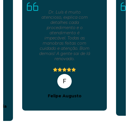
Dr. Luís é muito
atencioso, explica com
detalhes cada
procedimento e o
atendimento é
impecável. Todas as
manobras feitas com
cuidado e atenção. Bom
demais! A gente sai de lá
renovado.
F
Felipe Augusto
aia