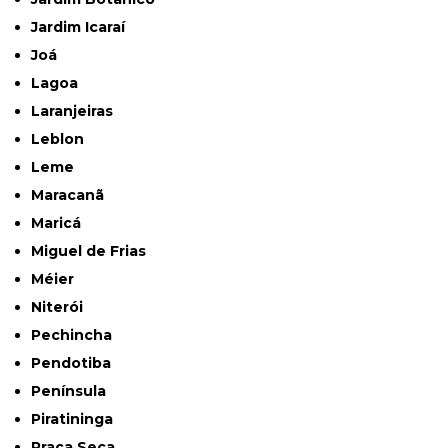
Jardim Icaraí
Joá
Lagoa
Laranjeiras
Leblon
Leme
Maracanã
Maricá
Miguel de Frias
Méier
Niterói
Pechincha
Pendotiba
Península
Piratininga
Praça Seca