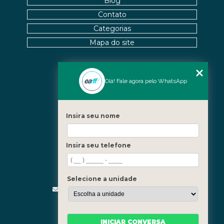
Blog
Contato
Categorias
Mapa do site
Nossas Unidades
Olá! Fale agora pelo WhatsApp
Icaraí - Niterói
Freguesia - Rio de Janeiro
Insira seu nome
Barra - Rio de Janeiro
Copacabana - Rio de Janeiro
Insira seu telefone
Fale Conosco
(21) 3619-5657
(21) 99390-3850
Selecione a unidade
contato@fisioterapiainvestigativa.com
Segunda a sexta, das 7h às 21h
INICIAR CONVERSA