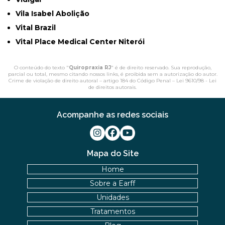
Vila Isabel Abolição
Vital Brazil
Vital Place Medical Center Niterói
O conteúdo do texto "
Quiropraxia RJ
" é de direito reservado. Sua reprodução,
parcial ou total, mesmo citando nossos links, é proibida sem a autorização do autor.
Crime de violação de direito autoral – artigo 184 do Código Penal –
Lei 9610/98 - Lei
de direitos autorais
.
Acompanhe as redes sociais
Mapa do Site
Home
Sobre a Earff
Unidades
Tratamentos