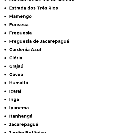
Estrada dos Três Rios
Flamengo
Fonseca
Freguesia
Freguesia de Jacarepaguá
Gardênia Azul
Glória
Grajaú
Gávea
Humaitá
Icaraí
Ingá
Ipanema
Itanhangá
Jacarepaguá
Jardim Botânico