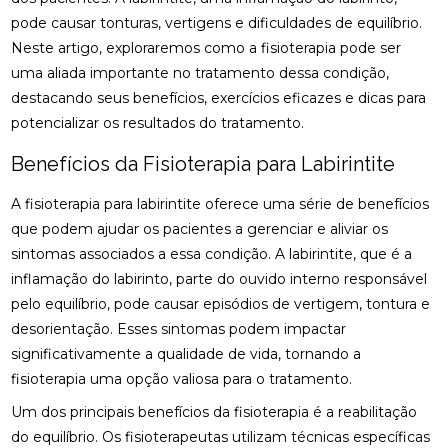
CIÁTICO
pode causar tonturas, vertigens e dificuldades de equilíbrio.
osteopatia cervical
osteopatia coluna
Neste artigo, exploraremos como a fisioterapia pode ser
ACUPUNTURA PARA ALIVIAR NERVO CIÁTICO
osteopatia hérnia de disco
osteopatia nervo ciático
uma aliada importante no tratamento dessa condição,
ACUPUNTURA PARA COLUNA: COMO ALIVIAR
destacando seus benefícios, exercícios eficazes e dicas para
palmilha esporão
palmilha fascite plantar
DORES E PROMOVER A SAÚDE
potencializar os resultados do tratamento.
palmilha fascite plantar preço
palmilha joanete
ACUPUNTURA PARA ENXAQUECA ALIVIA A DOR E
Benefícios da Fisioterapia para Labirintite
palmilha ortopedica preço
palmilha para pé chato
MELHORA A QUALIDADE DE VIDA
palmilha para pé chato preço
A fisioterapia para labirintite oferece uma série de benefícios
ACUPUNTURA PARA ENXAQUECA: ALIVIE SUAS
que podem ajudar os pacientes a gerenciar e aliviar os
DORES COM ESTA ABORDAGEM NATURAL
palmilha sob medida preço
quiropraxia
sintomas associados a essa condição. A labirintite, que é a
quiropraxia RJ
quiropraxia cervical
ACUPUNTURA PARA ENXAQUECA: ALÍVIO EFICAZ
inflamação do labirinto, parte do ouvido interno responsável
pelo equilíbrio, pode causar episódios de vertigem, tontura e
quiropraxia em Niterói
quiropraxia nervo ciático
ACUPUNTURA PARA ENXAQUECA: ALÍVIO NATURAL
desorientação. Esses sintomas podem impactar
quiropraxia para joelho
quiropraxia para nervo ciático
significativamente a qualidade de vida, tornando a
ACUPUNTURA PARA NERVO CIÁTICO: ALÍVIO EFICAZ
quiropraxia perto
quiropraxia perto de mim
fisioterapia uma opção valiosa para o tratamento.
PARA A DOR E MELHORA DA MOBILIDADE
rpg escoliose
Um dos principais benefícios da fisioterapia é a reabilitação
ACUPUNTURA PARA NERVO CIÁTICO: ALÍVIO EFICAZ
do equilíbrio. Os fisioterapeutas utilizam técnicas específicas
PARA DOR E MELHORA DA MOBILIDADE