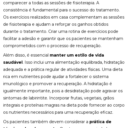
FISIOTERAPIA PARA LABIRINTO: TRATAMENTO
comparecer a todas as sessões de fisioterapia. A
EFICAZ
consistência é fundamental para o sucesso do tratamento.
Os exercícios realizados em casa complementam as sessões
FISIOTERAPIA PARA REABILITAÇÃO DO LABIRINTO
de fisioterapia e ajudam a reforçar os ganhos obtidos
FISIOTERAPIA PARA REABILITAÇÃO DO LABIRINTO
durante o tratamento. Criar uma rotina de exercícios pode
E SEUS BENEFÍCIOS
facilitar a adesão e garantir que os pacientes se mantenham
comprometidos com o processo de recuperação.
FISIOTERAPIA PARA REABILITAÇÃO DO LABIRINTO:
DESCUBRA COMO
Além disso, é essencial
manter um estilo de vida
saudável
. Isso inclui uma alimentação equilibrada, hidratação
FISIOTERAPIA RESPIRATÓRIA DOMICILIAR É A
adequada e a prática regular de atividades físicas. Uma dieta
SOLUÇÃO IDEAL PARA MELHORAR A SAÚDE
PULMONAR EM CASA
rica em nutrientes pode ajudar a fortalecer o sistema
imunológico e promover a recuperação. A hidratação é
FISIOTERAPIA RESPIRATÓRIA DOMICILIAR É
igualmente importante, pois a desidratação pode agravar os
SOLUÇÃO IDEAL PARA MELHORAR SAÚDE
PULMONAR EM CASA
sintomas de labirintite. Incorporar frutas, vegetais, grãos
integrais e proteínas magras na dieta pode fornecer ao corpo
FISIOTERAPIA RESPIRATÓRIA DOMICILIAR EFICAZ
os nutrientes necessários para uma recuperação eficaz.
Os pacientes também devem considerar a
prática de
FISIOTERAPIA RESPIRATÓRIA DOMICILIAR EFICAZ:
SAIBA TUDO SOBRE O TEMA