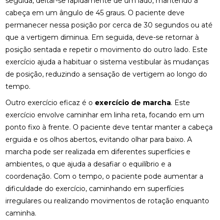
seguida, deitar-se rapidamente de um lado, mantendo a
COMO A OSTEOPATIA PODE ALIVIAR A DOR NO
cabeça em um ângulo de 45 graus. O paciente deve
NERVO CIÁTICO
permanecer nessa posição por cerca de 30 segundos ou até
COMO A OSTEOPATIA RJ PODE MELHORAR SUA
que a vertigem diminua. Em seguida, deve-se retornar à
QUALIDADE DE VIDA
posição sentada e repetir o movimento do outro lado. Este
exercício ajuda a habituar o sistema vestibular às mudanças
COMO A PALMILHA PARA ESPORÃO PODE ALIVIAR
de posição, reduzindo a sensação de vertigem ao longo do
SUAS DORES
tempo.
COMO A PALMILHA PARA FASCITE PLANTAR PODE
Outro exercício eficaz é o
exercício de marcha
. Este
ALIVIAR SUAS DORES
exercício envolve caminhar em linha reta, focando em um
COMO A QUIROPRAXIA PODE AJUDAR NO
ponto fixo à frente. O paciente deve tentar manter a cabeça
TRATAMENTO DA ESCOLIOSE
erguida e os olhos abertos, evitando olhar para baixo. A
marcha pode ser realizada em diferentes superfícies e
COMO A QUIROPRAXIA PODE ALIVIAR DORES NO
ambientes, o que ajuda a desafiar o equilíbrio e a
JOELHO
coordenação. Com o tempo, o paciente pode aumentar a
COMO AS PALMILHAS AJUDAM NO SEU
dificuldade do exercício, caminhando em superfícies
TRATAMENTO?
irregulares ou realizando movimentos de rotação enquanto
caminha.
COMO AS PALMILHAS PARA JOANETE PODEM