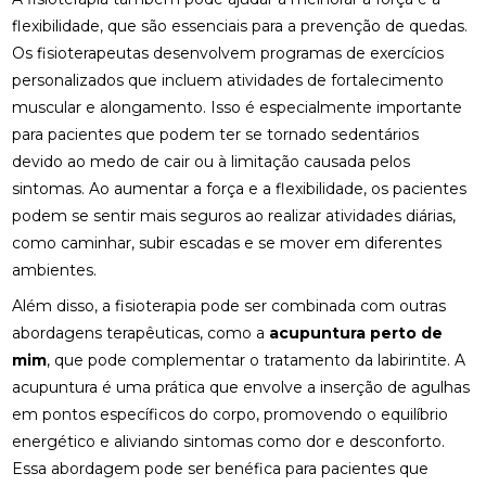
TRATAMENTO PODE MELHORAR SEU EQUILÍBRIO E
flexibilidade, que são essenciais para a prevenção de quedas.
QUALIDADE DE VIDA
Os fisioterapeutas desenvolvem programas de exercícios
FISIOTERAPIA NA LABIRINTITE: DICAS PARA ALIVIAR
personalizados que incluem atividades de fortalecimento
SINTOMAS
muscular e alongamento. Isso é especialmente importante
para pacientes que podem ter se tornado sedentários
FISIOTERAPIA NA REABILITAÇÃO VESTIBULAR: A
devido ao medo de cair ou à limitação causada pelos
SOLUÇÃO PARA DORES DE CABEÇA E EQUILÍBRIO
sintomas. Ao aumentar a força e a flexibilidade, os pacientes
FISIOTERAPIA NA REABILITAÇÃO VESTIBULAR: UMA
podem se sentir mais seguros ao realizar atividades diárias,
ABORDAGEM EFICAZ PARA O TRATAMENTO
como caminhar, subir escadas e se mover em diferentes
ambientes.
FISIOTERAPIA NA REABILITAÇÃO VESTIBULAR
Além disso, a fisioterapia pode ser combinada com outras
FISIOTERAPIA NA REABILITAÇÃO VESTIBULAR E
abordagens terapêuticas, como a
acupuntura perto de
SEUS BENEFÍCIOS
mim
, que pode complementar o tratamento da labirintite. A
acupuntura é uma prática que envolve a inserção de agulhas
FISIOTERAPIA NA REABILITAÇÃO VESTIBULAR
MELHORA O EQUILÍBRIO E A QUALIDADE DE VIDA
em pontos específicos do corpo, promovendo o equilíbrio
energético e aliviando sintomas como dor e desconforto.
FISIOTERAPIA NO PÉ MELHORA SUA MOBILIDADE E
Essa abordagem pode ser benéfica para pacientes que
CONFORTO