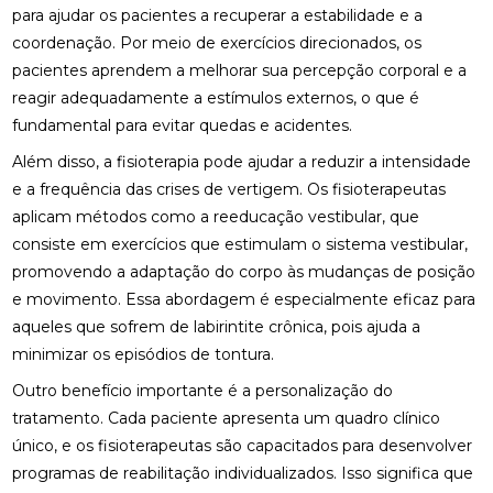
para ajudar os pacientes a recuperar a estabilidade e a
ACUPUNTURA PARA O NERVO CIÁTICO: ALÍVIO
coordenação. Por meio de exercícios direcionados, os
NATURAL E EFICAZ
pacientes aprendem a melhorar sua percepção corporal e a
reagir adequadamente a estímulos externos, o que é
ACUPUNTURA PERTO DE MIM: ENCONTRE O
fundamental para evitar quedas e acidentes.
MELHOR ATENDIMENTO NA SUA REGIÃO
Além disso, a fisioterapia pode ajudar a reduzir a intensidade
ACUPUNTURA PERTO DE MIM: ENCONTRE O
e a frequência das crises de vertigem. Os fisioterapeutas
MELHOR ATENDIMENTO PARA SEU BEM-ESTAR
aplicam métodos como a reeducação vestibular, que
ACUPUNTURA RJ: ALÍVIO E BEM-ESTAR
consiste em exercícios que estimulam o sistema vestibular,
promovendo a adaptação do corpo às mudanças de posição
ACUPUNTURA RJ: DESCUBRA OS BENEFÍCIOS E
e movimento. Essa abordagem é especialmente eficaz para
ONDE ENCONTRAR
aqueles que sofrem de labirintite crônica, pois ajuda a
minimizar os episódios de tontura.
ACUPUNTURA: BENEFÍCIOS E APLICAÇÕES PARA
SUA SAÚDE
Outro benefício importante é a personalização do
tratamento. Cada paciente apresenta um quadro clínico
BENEFÍCIOS DA ACUPUNTURA PARA SAÚDE
único, e os fisioterapeutas são capacitados para desenvolver
BENEFÍCIOS DA ACUPUNTURA RJ PARA SAÚDE E
programas de reabilitação individualizados. Isso significa que
BEM-ESTAR