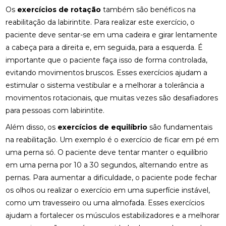
MELHORAR SEU CONFORTO
Os
exercícios de rotação
também são benéficos na
reabilitação da labirintite. Para realizar este exercício, o
COMO ENCONTRAR QUIROPRAXIA PERTO DE VOCÊ
paciente deve sentar-se em uma cadeira e girar lentamente
PARA ALÍVIO DAS DORES
a cabeça para a direita e, em seguida, para a esquerda. É
COMO ENCONTRAR UM ACUPUNTURISTA
importante que o paciente faça isso de forma controlada,
QUALIFICADO
evitando movimentos bruscos. Esses exercícios ajudam a
estimular o sistema vestibular e a melhorar a tolerância a
COMO ESCOLHER A PALMILHA IDEAL PARA PÉ
CHATO E MELHORAR SEU CONFORTO
movimentos rotacionais, que muitas vezes são desafiadores
para pessoas com labirintite.
COMO ESCOLHER O MELHOR ACUPUNTURISTA
Além disso, os
exercícios de equilíbrio
são fundamentais
PARA SUAS NECESSIDADES DE SAÚDE
na reabilitação. Um exemplo é o exercício de ficar em pé em
COMO ESCOLHER O MELHOR ACUPUNTURISTA
uma perna só. O paciente deve tentar manter o equilíbrio
PARA VOCÊ
em uma perna por 10 a 30 segundos, alternando entre as
pernas. Para aumentar a dificuldade, o paciente pode fechar
COMO FUNCIONA A CONSULTA COM UM
ACUPUNTURISTA E O QUE ESPERAR
os olhos ou realizar o exercício em uma superfície instável,
como um travesseiro ou uma almofada. Esses exercícios
COMO MELHORAR O ATENDIMENTO DA SUA
ajudam a fortalecer os músculos estabilizadores e a melhorar
CLÍNICA?