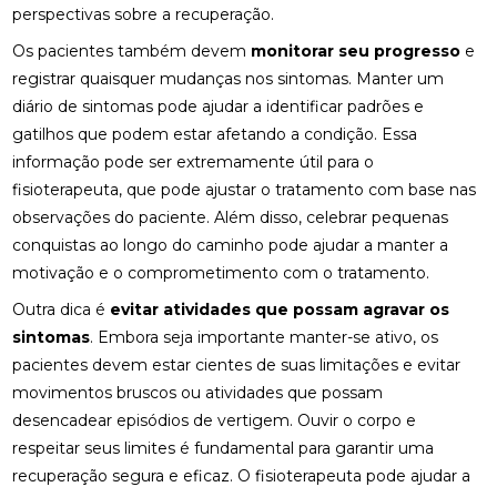
REABILITAÇÃO FÍSICA
perspectivas sobre a recuperação.
Os pacientes também devem
monitorar seu progresso
e
FISIOTERAPIA: BENEFÍCIOS E IMPORTÂNCIA PARA A
registrar quaisquer mudanças nos sintomas. Manter um
SUA SAÚDE
diário de sintomas pode ajudar a identificar padrões e
FISIOTERAPIA: BENEFÍCIOS E TRATAMENTOS
gatilhos que podem estar afetando a condição. Essa
informação pode ser extremamente útil para o
MELHORES CLÍNICAS DE OSTEOPATIA
fisioterapeuta, que pode ajustar o tratamento com base nas
observações do paciente. Além disso, celebrar pequenas
MELHORES CLÍNICAS DE QUIROPRAXIA PARA
ALÍVIO DA DOR E BEM-ESTAR
conquistas ao longo do caminho pode ajudar a manter a
motivação e o comprometimento com o tratamento.
MELHORES PALMILHAS JOANETE PARA CONFORTO
Outra dica é
evitar atividades que possam agravar os
TOTAL
sintomas
. Embora seja importante manter-se ativo, os
O QUE É QUIROPRAXIA E COMO ELA PODE
pacientes devem estar cientes de suas limitações e evitar
BENEFICIAR SUA SAÚDE
movimentos bruscos ou atividades que possam
desencadear episódios de vertigem. Ouvir o corpo e
O QUE É QUIROPRAXIA?
respeitar seus limites é fundamental para garantir uma
O QUE É RPG NA FISIOTERAPIA?
recuperação segura e eficaz. O fisioterapeuta pode ajudar a