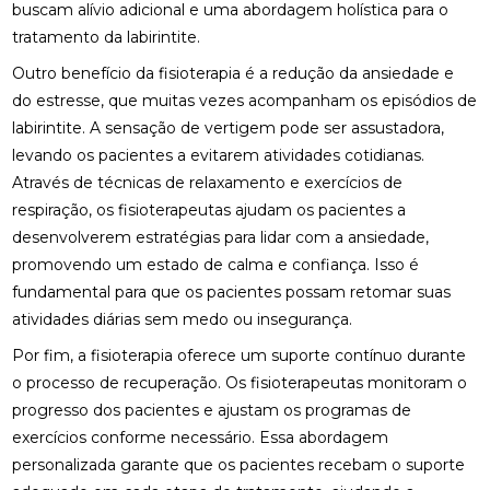
buscam alívio adicional e uma abordagem holística para o
tratamento da labirintite.
FISIOTERAPIA NO PÉ PARA ALÍVIO E RECUPERAÇÃO
EFICIENTE
Outro benefício da fisioterapia é a redução da ansiedade e
do estresse, que muitas vezes acompanham os episódios de
FISIOTERAPIA NO PÉ: BENEFÍCIOS E TRATAMENTOS
labirintite. A sensação de vertigem pode ser assustadora,
FISIOTERAPIA OCULAR: BENEFÍCIOS E TÉCNICAS
levando os pacientes a evitarem atividades cotidianas.
Através de técnicas de relaxamento e exercícios de
FISIOTERAPIA OCULAR: BENEFÍCIOS E
respiração, os fisioterapeutas ajudam os pacientes a
TRATAMENTOS PARA A SAÚDE VISUAL
desenvolverem estratégias para lidar com a ansiedade,
promovendo um estado de calma e confiança. Isso é
FISIOTERAPIA OCULAR: BENEFÍCIOS E
TRATAMENTOS
fundamental para que os pacientes possam retomar suas
atividades diárias sem medo ou insegurança.
FISIOTERAPIA OCULAR: COMO MELHORAR A SAÚDE
DOS SEUS OLHOS E AUMENTAR O CONFORTO
Por fim, a fisioterapia oferece um suporte contínuo durante
VISUAL
o processo de recuperação. Os fisioterapeutas monitoram o
progresso dos pacientes e ajustam os programas de
FISIOTERAPIA OCULAR: MELHORE SUA VISÃO HOJE!
exercícios conforme necessário. Essa abordagem
personalizada garante que os pacientes recebam o suporte
FISIOTERAPIA OCULAR: MELHORES PRÁTICAS E
BENEFÍCIOS