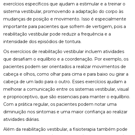
exercícios específicos que ajudam a estimular e a treinar o
ENCONTRE QUIROPRAXIA PERTO DE VOCÊ
sistema vestibular, promovendo a adaptação do corpo às
mudanças de posição e movimento. Isso é especialmente
ENCONTRE QUIROPRAXIA PERTO DE VOCÊ E
importante para pacientes que sofrem de vertigem, pois a
MELHORE A SAÚDE
reabilitação vestibular pode reduzir a frequência e a
intensidade dos episódios de tontura.
ENCONTRE QUIROPRAXIA PERTO DE VOCÊ E
MELHORE SUA SAÚDE
Os exercícios de reabilitação vestibular incluem atividades
que desafiam o equilíbrio e a coordenação. Por exemplo, os
ENCONTRE QUIROPRAXIA PERTO DE VOCÊ PARA
ALÍVIO E BEM-ESTAR
pacientes podem ser orientados a realizar movimentos de
cabeça e olhos, como olhar para cima e para baixo ou girar a
ENCONTRE QUIROPRAXIA PERTO DE VOCÊ: TUDO
cabeça de um lado para o outro. Esses exercícios ajudam a
SOBRE O TEMA
melhorar a comunicação entre os sistemas vestibular, visual
e proprioceptivo, que são essenciais para manter o equilíbrio.
ESTRATÉGIAS PARA ALIVIAR O NEUROMA DE
MORTON COM PALMILHAS
Com a prática regular, os pacientes podem notar uma
diminuição nos sintomas e uma maior confiança ao realizar
FATORES QUE IMPACTAM O PREÇO DE PALMILHA
atividades diárias.
3D
Além da reabilitação vestibular, a fisioterapia também pode
FISIOTERAPIA DE REABILITAÇÃO VESTIBULAR PARA