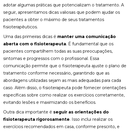
adotar algumas práticas que potencializam o tratamento. A
FISIOTERAPIA PARA LABIRINTO: BENEFÍCIOS E
seguir, apresentamos dicas valiosas que podem ajudar os
TRATAMENTOS
pacientes a obter o máximo de seus tratamentos
FISIOTERAPIA PARA LABIRINTO: COMO O
fisioterapêuticos.
TRATAMENTO PODE MELHORAR O EQUILÍBRIO E
Uma das primeiras dicas é
BEM-ESTAR
manter uma comunicação
aberta com o fisioterapeuta
. É fundamental que os
FISIOTERAPIA PARA LABIRINTO: COMO O
pacientes compartilhem todas as suas preocupações,
TRATAMENTO PODE MELHORAR SEU EQUILÍBRIO E
sintomas e progressos com o profissional. Essa
BEM-ESTAR
comunicação permite que o fisioterapeuta ajuste o plano de
FISIOTERAPIA PARA LABIRINTO: COMO TRATAR E
tratamento conforme necessário, garantindo que as
PREVENIR DISTÚRBIOS VESTIBULARES
abordagens utilizadas sejam as mais adequadas para cada
caso. Além disso, o fisioterapeuta pode fornecer orientações
FISIOTERAPIA PARA LABIRINTO: COMO TRATAR E
específicas sobre como realizar os exercícios corretamente,
PREVENIR DISTÚRBIOS VESTIBULARES
evitando lesões e maximizando os benefícios.
FISIOTERAPIA PARA LABIRINTO: SAIBA COMO O
Outra dica importante é
seguir as orientações do
TRATAMENTO PODE MELHORAR O EQUILÍBRIO E
BEM-ESTAR
fisioterapeuta rigorosamente
. Isso inclui realizar os
exercícios recomendados em casa, conforme prescrito, e