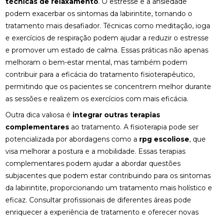
técnicas de relaxamento
. O estresse e a ansiedade
podem exacerbar os sintomas da labirintite, tornando o
FISIOTERAPIA RESPIRATÓRIA DOMICILIAR PARA
tratamento mais desafiador. Técnicas como meditação, ioga
MELHORAR A QUALIDADE DE VIDA
e exercícios de respiração podem ajudar a reduzir o estresse
FISIOTERAPIA RESPIRATÓRIA DOMICILIAR:
e promover um estado de calma. Essas práticas não apenas
BENEFÍCIOS INCRÍVEIS
melhoram o bem-estar mental, mas também podem
contribuir para a eficácia do tratamento fisioterapêutico,
FISIOTERAPIA VESTIBULAR PARA LABIRINTITE:
permitindo que os pacientes se concentrem melhor durante
BENEFÍCIOS E TRATAMENTOS
as sessões e realizem os exercícios com mais eficácia.
FISIOTERAPIA VESTIBULAR PARA LABIRINTITE:
Outra dica valiosa é
integrar outras terapias
COMO ALIVIAR SINTOMAS E MELHORAR A
QUALIDADE DE VIDA
complementares
ao tratamento. A fisioterapia pode ser
potencializada por abordagens como a
rpg escoliose
, que
FISIOTERAPIA VESTIBULAR PARA LABIRINTITE:
visa melhorar a postura e a mobilidade. Essas terapias
COMO ALIVIAR SINTOMAS E MELHORAR O
complementares podem ajudar a abordar questões
EQUILÍBRIO
subjacentes que podem estar contribuindo para os sintomas
FISIOTERAPIA VESTIBULAR PARA LABIRINTITE: O
da labirintite, proporcionando um tratamento mais holístico e
GUIA COMPLETO
eficaz. Consultar profissionais de diferentes áreas pode
enriquecer a experiência de tratamento e oferecer novas
FISIOTERAPIA: BENEFÍCIOS E IMPORTÂNCIA DA