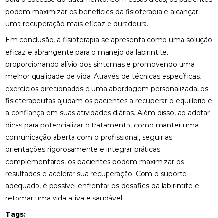
OSTEOPATIA CERVICAL: COMO ALIVIAR DORES E
MELHORAR SUA QUALIDADE DE VIDA
podem maximizar os benefícios da fisioterapia e alcançar
uma recuperação mais eficaz e duradoura.
OSTEOPATIA CERVICAL: TRATAMENTOS EFICAZES
PARA ALÍVIO DA DOR E RIGIDEZ
Em conclusão, a fisioterapia se apresenta como uma solução
eficaz e abrangente para o manejo da labirintite,
OSTEOPATIA COLUNA: COMO ESSA PRÁTICA PODE
proporcionando alívio dos sintomas e promovendo uma
TRANSFORMAR SUA SAÚDE
melhor qualidade de vida. Através de técnicas específicas,
exercícios direcionados e uma abordagem personalizada, os
OSTEOPATIA COLUNA: COMO MELHORA A SAÚDE
DA SUA COLUNA
fisioterapeutas ajudam os pacientes a recuperar o equilíbrio e
a confiança em suas atividades diárias. Além disso, ao adotar
OSTEOPATIA COLUNA: TRATAMENTOS E BENEFÍCIOS
dicas para potencializar o tratamento, como manter uma
QUE VOCÊ PRECISA CONHECER
comunicação aberta com o profissional, seguir as
orientações rigorosamente e integrar práticas
OSTEOPATIA DA COLUNA: TRATAMENTOS E
BENEFÍCIOS ESSENCIAIS
complementares, os pacientes podem maximizar os
resultados e acelerar sua recuperação. Com o suporte
OSTEOPATIA E ESCOLIOSE: ALÍVIO E TRATAMENTO
adequado, é possível enfrentar os desafios da labirintite e
EFICAZ
retomar uma vida ativa e saudável.
OSTEOPATIA E ESCOLIOSE: TRATAMENTOS
Tags:
EFICAZES