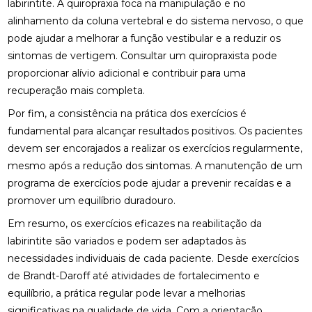
labirintite. A quiropraxia foca na manipulação e no
alinhamento da coluna vertebral e do sistema nervoso, o que
DESCUBRA O PREÇO DA PALMILHA PARA PÉ CHATO
E COMO ESCOLHER A IDEAL
pode ajudar a melhorar a função vestibular e a reduzir os
sintomas de vertigem. Consultar um quiropraxista pode
DESCUBRA O PREÇO DA PALMILHA SOB MEDIDA: 6
proporcionar alívio adicional e contribuir para uma
FATORES IMPORTANTES
recuperação mais completa.
DESCUBRA O PREÇO DA PALMILHA SOB MEDIDA: 6
Por fim, a consistência na prática dos exercícios é
FATORES QUE INFLUENCIAM
fundamental para alcançar resultados positivos. Os pacientes
devem ser encorajados a realizar os exercícios regularmente,
DESCUBRA O PREÇO DAS PALMILHAS PARA
FASCITE PLANTAR E COMO ESCOLHER A IDEAL
mesmo após a redução dos sintomas. A manutenção de um
programa de exercícios pode ajudar a prevenir recaídas e a
DESCUBRA ONDE FAZER FISIOTERAPIA
promover um equilíbrio duradouro.
RESPIRATÓRIA COM QUALIDADE E SEGURANÇA
Em resumo, os exercícios eficazes na reabilitação da
DESCUBRA OS BENEFÍCIOS DA ACUPUNTURA RJ
labirintite são variados e podem ser adaptados às
PARA A SUA SAÚDE
necessidades individuais de cada paciente. Desde exercícios
de Brandt-Daroff até atividades de fortalecimento e
DESCUBRA OS BENEFÍCIOS DA ACUPUNTURA RJ
PARA SUA SAÚDE E BEM-ESTAR
equilíbrio, a prática regular pode levar a melhorias
significativas na qualidade de vida. Com a orientação