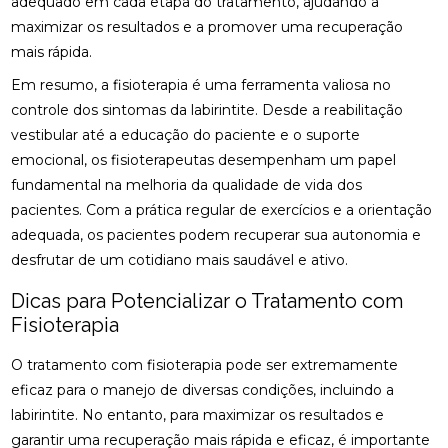
adequado em cada etapa do tratamento, ajudando a
maximizar os resultados e a promover uma recuperação
FISIOTERAPIA OCULAR: SAIBA COMO MELHORAR A
mais rápida.
SAÚDE DOS OLHOS E AUMENTAR O CONFORTO
VISUAL
Em resumo, a fisioterapia é uma ferramenta valiosa no
controle dos sintomas da labirintite. Desde a reabilitação
FISIOTERAPIA PARA LABIRINTITE: ALÍVIO E
vestibular até a educação do paciente e o suporte
CONFORTO
emocional, os fisioterapeutas desempenham um papel
FISIOTERAPIA PARA LABIRINTITE: COMO O
fundamental na melhoria da qualidade de vida dos
TRATAMENTO PODE MELHORAR SEU EQUILÍBRIO E
pacientes. Com a prática regular de exercícios e a orientação
QUALIDADE DE VIDA
adequada, os pacientes podem recuperar sua autonomia e
FISIOTERAPIA PARA LABIRINTITE: COMO O
desfrutar de um cotidiano mais saudável e ativo.
TRATAMENTO PODE MELHORAR SEU EQUILÍBRIO E
BEM-ESTAR
Dicas para Potencializar o Tratamento com
Fisioterapia
FISIOTERAPIA PARA LABIRINTITE: COMO O
TRATAMENTO PODE MELHORAR SEU EQUILÍBRIO E
O tratamento com fisioterapia pode ser extremamente
QUALIDADE DE VIDA
eficaz para o manejo de diversas condições, incluindo a
labirintite. No entanto, para maximizar os resultados e
FISIOTERAPIA PARA LABIRINTITE: MELHORE SEU
EQUILÍBRIO
garantir uma recuperação mais rápida e eficaz, é importante