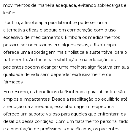
movimentos de maneira adequada, evitando sobrecargas e
CLÍNICA DE QUIROPRAXIA PERTO DE MIM:
lesões.
ENCONTRE ALÍVIO E BEM-ESTAR NA REGIÃO
Por fim, a fisioterapia para labirintite pode ser uma
CLÍNICA DE QUIROPRAXIA PERTO DE MIM:
alternativa eficaz e segura em comparação com o uso
ENCONTRE ALÍVIO E BEM-ESTAR NA SUA REGIÃO
excessivo de medicamentos. Embora os medicamentos
possam ser necessários em alguns casos, a fisioterapia
CLÍNICA DE QUIROPRAXIA PERTO DE MIM:
oferece uma abordagem mais holística e sustentável para o
ENCONTRE ALÍVIO E BEM-ESTAR PELA REGIÃO
tratamento. Ao focar na reabilitação e na educação, os
CLÍNICA DE QUIROPRAXIA PERTO DE MIM:
pacientes podem alcançar uma melhora significativa em sua
LOCALIZE ALÍVIO E BEM-ESTAR NA SUA REGIÃO
qualidade de vida sem depender exclusivamente de
fármacos.
CLÍNICA DE QUIROPRAXIA PERTO DE MIM: TUDO
SOBRE O TEMA
Em resumo, os benefícios da fisioterapia para labirintite são
amplos e impactantes. Desde a reabilitação do equilíbrio até
COMO A ACUPUNTURA PODE ALIVIAR A
a redução da ansiedade, essa abordagem terapêutica
ENXAQUECA DE FORMA EFICAZ
oferece um suporte valioso para aqueles que enfrentam os
COMO A ACUPUNTURA PODE ALIVIAR A
desafios dessa condição. Com um tratamento personalizado
ENXAQUECA E MELHORAR SUA QUALIDADE DE
e a orientação de profissionais qualificados, os pacientes
VIDA