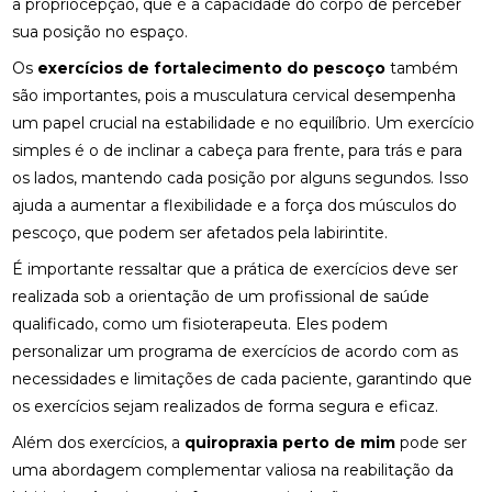
a propriocepção, que é a capacidade do corpo de perceber
sua posição no espaço.
COMO MONTAR SUA CLÍNICA?
Os
exercícios de fortalecimento do pescoço
também
CONSULTA COM ACUPUNTURISTA: O QUE ESPERAR
são importantes, pois a musculatura cervical desempenha
um papel crucial na estabilidade e no equilíbrio. Um exercício
DESCUBRA A ACUPUNTURA RJ: BENEFÍCIOS E
PRÁTICAS
simples é o de inclinar a cabeça para frente, para trás e para
os lados, mantendo cada posição por alguns segundos. Isso
DESCUBRA COMO A PALMILHA PARA FASCITE
ajuda a aumentar a flexibilidade e a força dos músculos do
PLANTAR PODE ALIVIAR SUAS DORES
pescoço, que podem ser afetados pela labirintite.
DESCUBRA COMO A QUIROPRAXIA E A
É importante ressaltar que a prática de exercícios deve ser
FISIOTERAPIA PODEM TRANSFORMAR SUA SAÚDE
realizada sob a orientação de um profissional de saúde
qualificado, como um fisioterapeuta. Eles podem
DESCUBRA COMO UM QUIROPRATA PODE
TRANSFORMAR SUA SAÚDE
personalizar um programa de exercícios de acordo com as
necessidades e limitações de cada paciente, garantindo que
DESCUBRA O PREÇO DA PALMILHA ORTOPÉDICA E
os exercícios sejam realizados de forma segura e eficaz.
COMO ESCOLHER A IDEAL
Além dos exercícios, a
quiropraxia perto de mim
pode ser
DESCUBRA O PREÇO DA PALMILHA ORTOPÉDICA E
uma abordagem complementar valiosa na reabilitação da
COMO ESCOLHER A MELHOR