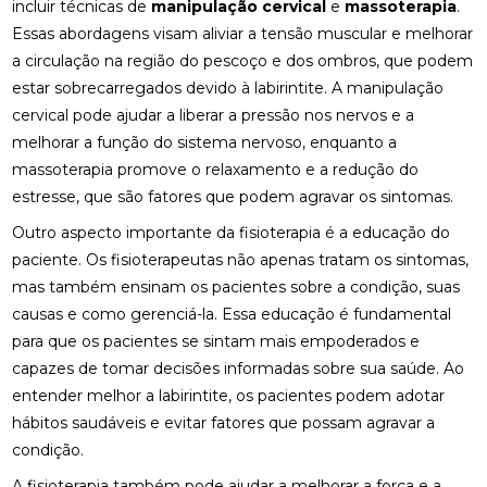
incluir técnicas de
manipulação cervical
e
massoterapia
.
MELHORAR SEU EQUILÍBRIO
Essas abordagens visam aliviar a tensão muscular e melhorar
a circulação na região do pescoço e dos ombros, que podem
FISIOTERAPIA DE REABILITAÇÃO VESTIBULAR PARA
MELHORAR SEU EQUILÍBRIO
estar sobrecarregados devido à labirintite. A manipulação
cervical pode ajudar a liberar a pressão nos nervos e a
FISIOTERAPIA MOTORA E RESPIRATÓRIA:
melhorar a função do sistema nervoso, enquanto a
BENEFÍCIOS E PRÁTICAS
massoterapia promove o relaxamento e a redução do
FISIOTERAPIA MOTORA E RESPIRATÓRIA:
estresse, que são fatores que podem agravar os sintomas.
BENEFÍCIOS E PRÁTICAS ESSENCIAIS
Outro aspecto importante da fisioterapia é a educação do
paciente. Os fisioterapeutas não apenas tratam os sintomas,
FISIOTERAPIA MOTORA E RESPIRATÓRIA:
BENEFÍCIOS E ABORDAGENS EFICAZES
mas também ensinam os pacientes sobre a condição, suas
causas e como gerenciá-la. Essa educação é fundamental
FISIOTERAPIA NA LABIRINTITE: COMO O
para que os pacientes se sintam mais empoderados e
TRATAMENTO PODE AJUDAR NA RECUPERAÇÃO
capazes de tomar decisões informadas sobre sua saúde. Ao
FISIOTERAPIA NA LABIRINTITE: COMO O
entender melhor a labirintite, os pacientes podem adotar
TRATAMENTO PODE MELHORAR SEU EQUILÍBRIO E
hábitos saudáveis e evitar fatores que possam agravar a
QUALIDADE DE VIDA
condição.
FISIOTERAPIA NA LABIRINTITE: COMO O
A fisioterapia também pode ajudar a melhorar a força e a