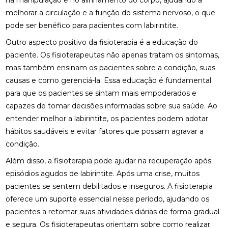
na manipulação e no alinhamento do corpo, ajudando a
melhorar a circulação e a função do sistema nervoso, o que
BENEFÍCIOS DA QUIROPRAXIA EM NITERÓI
pode ser benéfico para pacientes com labirintite.
BENEFÍCIOS DA QUIROPRAXIA NA FISIOTERAPIA
Outro aspecto positivo da fisioterapia é a educação do
paciente. Os fisioterapeutas não apenas tratam os sintomas,
BENEFÍCIOS DA QUIROPRAXIA PARA A SAÚDE
mas também ensinam os pacientes sobre a condição, suas
BENEFÍCIOS DA QUIROPRAXIA PARA ALIVIAR O
causas e como gerenciá-la. Essa educação é fundamental
NERVO CIÁTICO
para que os pacientes se sintam mais empoderados e
capazes de tomar decisões informadas sobre sua saúde. Ao
BENEFÍCIOS DA QUIROPRAXIA PARA JOELHO E
entender melhor a labirintite, os pacientes podem adotar
COMO FUNCIONA
hábitos saudáveis e evitar fatores que possam agravar a
BENEFÍCIOS DA QUIROPRAXIA PARA O NERVO
condição.
CIÁTICO
Além disso, a fisioterapia pode ajudar na recuperação após
BENEFÍCIOS DA QUIROPRAXIA PARA SUA SAÚDE
episódios agudos de labirintite. Após uma crise, muitos
pacientes se sentem debilitados e inseguros. A fisioterapia
BENEFÍCIOS DAS PALMILHAS PARA JOANETE
oferece um suporte essencial nesse período, ajudando os
pacientes a retomar suas atividades diárias de forma gradual
CLÍNICA DE OSTEOPATIA: COMO ESCOLHER A
e segura. Os fisioterapeutas orientam sobre como realizar
MELHOR PARA SUAS NECESSIDADES