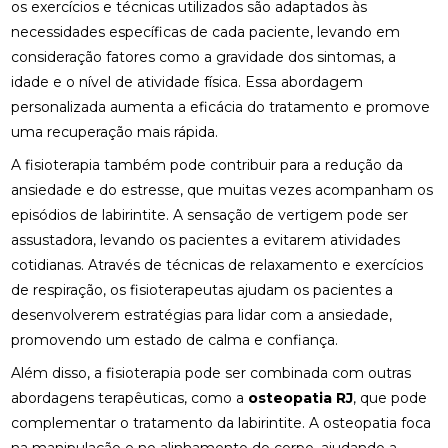
os exercícios e técnicas utilizados são adaptados às
necessidades específicas de cada paciente, levando em
BENEFÍCIOS DA OSTEOPATIA PARA A COLUNA
consideração fatores como a gravidade dos sintomas, a
idade e o nível de atividade física. Essa abordagem
BENEFÍCIOS DA OSTEOPATIA RJ PARA SUA SAÚDE
personalizada aumenta a eficácia do tratamento e promove
BENEFÍCIOS DA PALMILA ORTOPÉDICA PARA
uma recuperação mais rápida.
SAÚDE
A fisioterapia também pode contribuir para a redução da
BENEFÍCIOS DA PALMILHA PARA JOANETE QUE
ansiedade e do estresse, que muitas vezes acompanham os
VOCÊ PRECISA CONHECER
episódios de labirintite. A sensação de vertigem pode ser
assustadora, levando os pacientes a evitarem atividades
BENEFÍCIOS DA QUIROPRAXIA CERVICAL
cotidianas. Através de técnicas de relaxamento e exercícios
de respiração, os fisioterapeutas ajudam os pacientes a
BENEFÍCIOS DA QUIROPRAXIA CERVICAL PARA SUA
SAÚDE
desenvolverem estratégias para lidar com a ansiedade,
promovendo um estado de calma e confiança.
BENEFÍCIOS DA QUIROPRAXIA CERVICAL PARA SUA
SAÚDE: GUIA COMPLETO
Além disso, a fisioterapia pode ser combinada com outras
abordagens terapêuticas, como a
osteopatia RJ
, que pode
BENEFÍCIOS DA QUIROPRAXIA CERVICAL: UM GUIA
complementar o tratamento da labirintite. A osteopatia foca
COMPLETO