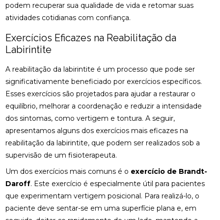
podem recuperar sua qualidade de vida e retomar suas
COMO A ACUPUNTURA PODE ALIVIAR A
atividades cotidianas com confiança.
ENXAQUECA NATURALMENTE
Exercícios Eficazes na Reabilitação da
COMO A CONSULTA COM UM ACUPUNTURISTA
Labirintite
PODE TRANSFORMAR SUA SAÚDE
A reabilitação da labirintite é um processo que pode ser
COMO A FISIOTERAPIA PODE AJUDAR NA
significativamente beneficiado por exercícios específicos.
REABILITAÇÃO DO LABIRINTO
Esses exercícios são projetados para ajudar a restaurar o
equilíbrio, melhorar a coordenação e reduzir a intensidade
COMO A FISIOTERAPIA RESPIRATÓRIA DOMICILIAR
PODE MELHORAR SUA QUALIDADE DE VIDA
dos sintomas, como vertigem e tontura. A seguir,
apresentamos alguns dos exercícios mais eficazes na
COMO A OSTEOPATIA PARA COLUNA PODE
reabilitação da labirintite, que podem ser realizados sob a
MELHORAR SUA SAÚDE
supervisão de um fisioterapeuta.
COMO A OSTEOPATIA PARA COLUNA PODE
Um dos exercícios mais comuns é o
exercício de Brandt-
TRANSFORMAR SUA SAÚDE
Daroff
. Este exercício é especialmente útil para pacientes
que experimentam vertigem posicional. Para realizá-lo, o
COMO A OSTEOPATIA PODE AJUDAR NA
TRATAMENTO DA HÉRNIA DE DISCO
paciente deve sentar-se em uma superfície plana e, em