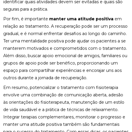
identificar quais atividades devem ser evitadas e quais são
ONDE FAZER FISIOTERAPIA RESPIRATÓRIA E
seguras para a prática.
BENEFÍCIOS DO TRATAMENTO
Por fim, é importante
manter uma atitude positiva
em
OS BENEFÍCIOS DA ACUPUNTURA PARA A SAÚDE E
relação ao tratamento. A recuperação pode ser um processo
BEM-ESTAR
gradual, e é normal enfrentar desafios ao longo do caminho.
Ter uma mentalidade positiva pode ajudar os pacientes a se
OSTEOPATIA CERVICAL: ALÍVIO PARA SEUS
SINTOMAS
manterem motivados e comprometidos com o tratamento.
Além disso, buscar apoio emocional de amigos, familiares ou
OSTEOPATIA CERVICAL: BENEFÍCIOS E
grupos de apoio pode ser benéfico, proporcionando um
TRATAMENTOS
espaço para compartilhar experiências e encorajar uns aos
outros durante a jornada de recuperação.
OSTEOPATIA CERVICAL: BENEFÍCIOS QUE VOCÊ
PRECISA CONHECER
Em resumo, potencializar o tratamento com fisioterapia
envolve uma combinação de comunicação aberta, adesão
OSTEOPATIA CERVICAL: COMO ALIVIAR DORES E
MELHORAR A MOBILIDADE
às orientações do fisioterapeuta, manutenção de um estilo
de vida saudável e a prática de técnicas de relaxamento.
OSTEOPATIA CERVICAL: COMO ALIVIAR DORES E
Integrar terapias complementares, monitorar o progresso e
MELHORAR A QUALIDADE DE VIDA
manter uma atitude positiva também são fundamentais
para o sucesso do tratamento. Com essas dicas, os pacientes