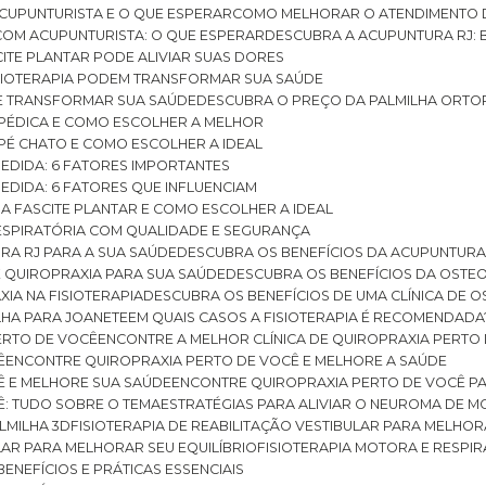
CUPUNTURISTA E O QUE ESPERAR
COMO MELHORAR O ATENDIMENTO D
 COM ACUPUNTURISTA: O QUE ESPERAR
DESCUBRA A ACUPUNTURA RJ: 
ITE PLANTAR PODE ALIVIAR SUAS DORES
ISIOTERAPIA PODEM TRANSFORMAR SUA SAÚDE
E TRANSFORMAR SUA SAÚDE
DESCUBRA O PREÇO DA PALMILHA ORTO
OPÉDICA E COMO ESCOLHER A MELHOR
 PÉ CHATO E COMO ESCOLHER A IDEAL
MEDIDA: 6 FATORES IMPORTANTES
EDIDA: 6 FATORES QUE INFLUENCIAM
A FASCITE PLANTAR E COMO ESCOLHER A IDEAL
RESPIRATÓRIA COM QUALIDADE E SEGURANÇA
RA RJ PARA A SUA SAÚDE
DESCUBRA OS BENEFÍCIOS DA ACUPUNTURA
DE QUIROPRAXIA PARA SUA SAÚDE
DESCUBRA OS BENEFÍCIOS DA OSTE
XIA NA FISIOTERAPIA
DESCUBRA OS BENEFÍCIOS DE UMA CLÍNICA DE 
LHA PARA JOANETE
EM QUAIS CASOS A FISIOTERAPIA É RECOMENDADA
PERTO DE VOCÊ
ENCONTRE A MELHOR CLÍNICA DE QUIROPRAXIA PERTO
Ê
ENCONTRE QUIROPRAXIA PERTO DE VOCÊ E MELHORE A SAÚDE
Ê E MELHORE SUA SAÚDE
ENCONTRE QUIROPRAXIA PERTO DE VOCÊ PA
Ê: TUDO SOBRE O TEMA
ESTRATÉGIAS PARA ALIVIAR O NEUROMA DE 
LMILHA 3D
FISIOTERAPIA DE REABILITAÇÃO VESTIBULAR PARA MELHOR
ULAR PARA MELHORAR SEU EQUILÍBRIO
FISIOTERAPIA MOTORA E RESPIR
BENEFÍCIOS E PRÁTICAS ESSENCIAIS