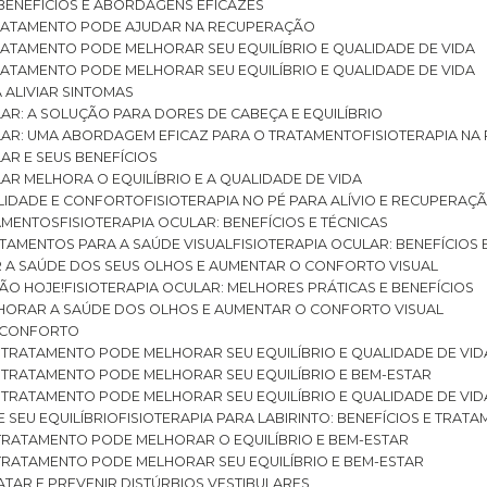
: BENEFÍCIOS E ABORDAGENS EFICAZES
O TRATAMENTO PODE AJUDAR NA RECUPERAÇÃO
 TRATAMENTO PODE MELHORAR SEU EQUILÍBRIO E QUALIDADE DE VIDA
 TRATAMENTO PODE MELHORAR SEU EQUILÍBRIO E QUALIDADE DE VIDA
RA ALIVIAR SINTOMAS
ULAR: A SOLUÇÃO PARA DORES DE CABEÇA E EQUILÍBRIO
BULAR: UMA ABORDAGEM EFICAZ PARA O TRATAMENTO
FISIOTERAPIA N
LAR E SEUS BENEFÍCIOS
ULAR MELHORA O EQUILÍBRIO E A QUALIDADE DE VIDA
ILIDADE E CONFORTO
FISIOTERAPIA NO PÉ PARA ALÍVIO E RECUPERAÇÃ
TAMENTOS
FISIOTERAPIA OCULAR: BENEFÍCIOS E TÉCNICAS
RATAMENTOS PARA A SAÚDE VISUAL
FISIOTERAPIA OCULAR: BENEFÍCIOS
R A SAÚDE DOS SEUS OLHOS E AUMENTAR O CONFORTO VISUAL
SÃO HOJE!
FISIOTERAPIA OCULAR: MELHORES PRÁTICAS E BENEFÍCIOS
ELHORAR A SAÚDE DOS OLHOS E AUMENTAR O CONFORTO VISUAL
 E CONFORTO
 O TRATAMENTO PODE MELHORAR SEU EQUILÍBRIO E QUALIDADE DE VID
 O TRATAMENTO PODE MELHORAR SEU EQUILÍBRIO E BEM-ESTAR
 O TRATAMENTO PODE MELHORAR SEU EQUILÍBRIO E QUALIDADE DE VID
E SEU EQUILÍBRIO
FISIOTERAPIA PARA LABIRINTO: BENEFÍCIOS E TRAT
O TRATAMENTO PODE MELHORAR O EQUILÍBRIO E BEM-ESTAR
O TRATAMENTO PODE MELHORAR SEU EQUILÍBRIO E BEM-ESTAR
RATAR E PREVENIR DISTÚRBIOS VESTIBULARES