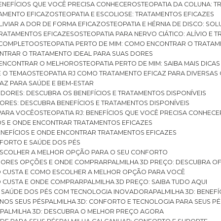
BENEFÍCIOS QUE VOCÊ PRECISA CONHECER
OSTEOPATIA DA COLUNA: T
ATAMENTO EFICAZ
OSTEOPATIA E ESCOLIOSE: TRATAMENTOS EFICAZES
ALIVIAR A DOR DE FORMA EFICAZ
OSTEOPATIA E HÉRNIA DE DISCO: SO
 TRATAMENTOS EFICAZES
OSTEOPATIA PARA NERVO CIÁTICO: ALÍVIO E
A COMPLETO
OSTEOPATIA PERTO DE MIM: COMO ENCONTRAR O TRATAM
ONTRAR O TRATAMENTO IDEAL PARA SUAS DORES
A ENCONTRAR O MELHOR
OSTEOPATIA PERTO DE MIM: SAIBA MAIS DIC
E O TEMA
OSTEOPATIA RJ COMO TRATAMENTO EFICAZ PARA DIVERSAS
CAZ PARA SAÚDE E BEM-ESTAR
S DORES: DESCUBRA OS BENEFÍCIOS E TRATAMENTOS DISPONÍVEIS
DORES: DESCUBRA BENEFÍCIOS E TRATAMENTOS DISPONÍVEIS
 PARA VOCÊ
OSTEOPATIA RJ: BENEFÍCIOS QUE VOCÊ PRECISA CONHECE
CIOS E ONDE ENCONTRAR TRATAMENTOS EFICAZES
 BENEFÍCIOS E ONDE ENCONTRAR TRATAMENTOS EFICAZES
FORTO E SAÚDE DOS PÉS
 ESCOLHER A MELHOR OPÇÃO PARA O SEU CONFORTO
LHORES OPÇÕES E ONDE COMPRAR
PALMILHA 3D PREÇO: DESCUBRA OF
TO CUSTA E COMO ESCOLHER A MELHOR OPÇÃO PARA VOCÊ
O CUSTA E ONDE COMPRAR
PALMILHA 3D PREÇO: SAIBA TUDO AQUI
E SAÚDE DOS PÉS COM TECNOLOGIA INOVADORA
PALMILHA 3D: BENE
 NOS SEUS PÉS
PALMILHA 3D: CONFORTO E TECNOLOGIA PARA SEUS PÉ
S
PALMILHA 3D: DESCUBRA O MELHOR PREÇO AGORA