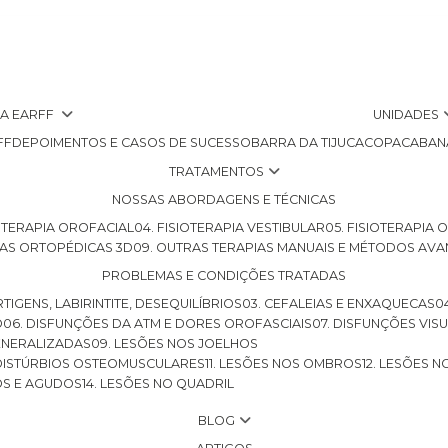
 A EARFF
UNIDADES
FF
DEPOIMENTOS E CASOS DE SUCESSO
BARRA DA TIJUCA
COPACABAN
TRATAMENTOS
NOSSAS ABORDAGENS E TÉCNICAS
SIOTERAPIA OROFACIAL
04. FISIOTERAPIA VESTIBULAR
05. FISIOTERAPIA
LHAS ORTOPÉDICAS 3D
09. OUTRAS TERAPIAS MANUAIS E MÉTODOS AV
PROBLEMAS E CONDIÇÕES TRATADAS
RTIGENS, LABIRINTITE, DESEQUILÍBRIOS
03. CEFALEIAS E ENXAQUECAS
O
06. DISFUNÇÕES DA ATM E DORES OROFASCIAIS
07. DISFUNÇÕES VIS
GENERALIZADAS
09. LESÕES NOS JOELHOS
E DISTÚRBIOS OSTEOMUSCULARES
11. LESÕES NOS OMBROS
12. LESÕES 
OS E AGUDOS
14. LESÕES NO QUADRIL
BLOG