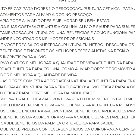
ARTIGOS
NTO EFICAZ PARA DORES NO PESCOÇO
ACUPUNTURA CERVICAL PARA 
TRATAMENTOS PARA ALIVIAR A DOR NO PESCOÇO
RAPIA PODE ALIVIAR DORES E MELHORAR SEU BEM-ESTAR
ARA SUAS COSTAS
ACUPUNTURA COLUNA: ALÍVIO E SAÚDE PARA SUA E
RATAMENTOS
ACUPUNTURA COLUNA: BENEFÍCIOS E COMO FUNCIONA PA
E ONDE ENCONTRAR OS MELHORES PROFISSIONAIS
QUE VOCÊ PRECISA CONHECER
ACUPUNTURA EM NITERÓI: DESCUBRA OS
 BENEFÍCIOS E ENCONTRE OS MELHORES ESPECIALISTAS NA REGIÃO
 INCRÍVEIS PARA ALÍVIO
ERVO CIÁTICO E MELHORAR A QUALIDADE DE VIDA
ACUPUNTURA PARA 
ICO
ACUPUNTURA PARA COLUNA: COMO ALIVIAR DORES E PROMOVER 
 DOR E MELHORA A QUALIDADE DE VIDA
 SUAS DORES COM ESTA ABORDAGEM NATURAL
ACUPUNTURA PARA ENX
 NATURAL
ACUPUNTURA PARA NERVO CIÁTICO: ALÍVIO EFICAZ PARA A 
VIO EFICAZ PARA DOR E MELHORA DA MOBILIDADE
ÍVIO NATURAL E EFICAZ
ACUPUNTURA PERTO DE MIM: ENCONTRE O ME
 O MELHOR ATENDIMENTO PARA SEU BEM-ESTAR
ACUPUNTURA RJ: ALÍV
CIOS E ONDE ENCONTRAR
ACUPUNTURA: BENEFÍCIOS E APLICAÇÕES PA
DE
BENEFÍCIOS DA ACUPUNTURA RJ PARA SAÚDE E BEM-ESTAR
BENEFÍ
A SAÚDE
BENEFÍCIOS DA PALMILA ORTOPÉDICA PARA SAÚDE
E QUE VOCÊ PRECISA CONHECER
BENEFÍCIOS DA QUIROPRAXIA CERVIC