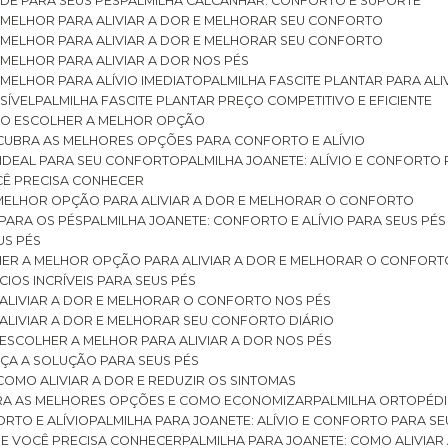
DE PARA SEUS PÉS
PALMILHA CALCANHAR: CONFORTO E SUPORTE
 MELHOR PARA ALIVIAR A DOR E MELHORAR SEU CONFORTO
 MELHOR PARA ALIVIAR A DOR E MELHORAR SEU CONFORTO
MELHOR PARA ALIVIAR A DOR NOS PÉS
MELHOR PARA ALÍVIO IMEDIATO
PALMILHA FASCITE PLANTAR PARA AL
SÍVEL
PALMILHA FASCITE PLANTAR PREÇO COMPETITIVO E EFICIENTE
OMO ESCOLHER A MELHOR OPÇÃO
ESCUBRA AS MELHORES OPÇÕES PARA CONFORTO E ALÍVIO
O IDEAL PARA SEU CONFORTO
PALMILHA JOANETE: ALÍVIO E CONFORTO
OCÊ PRECISA CONHECER
 MELHOR OPÇÃO PARA ALIVIAR A DOR E MELHORAR O CONFORTO
 PARA OS PÉS
PALMILHA JOANETE: CONFORTO E ALÍVIO PARA SEUS PÉS
US PÉS
LHER A MELHOR OPÇÃO PARA ALIVIAR A DOR E MELHORAR O CONFORT
IOS INCRÍVEIS PARA SEUS PÉS
ALIVIAR A DOR E MELHORAR O CONFORTO NOS PÉS
ALIVIAR A DOR E MELHORAR SEU CONFORTO DIÁRIO
ESCOLHER A MELHOR PARA ALIVIAR A DOR NOS PÉS
ÇA A SOLUÇÃO PARA SEUS PÉS
COMO ALIVIAR A DOR E REDUZIR OS SINTOMAS
BRA AS MELHORES OPÇÕES E COMO ECONOMIZAR
PALMILHA ORTOPÉD
ORTO E ALÍVIO
PALMILHA PARA JOANETE: ALÍVIO E CONFORTO PARA SE
QUE VOCÊ PRECISA CONHECER
PALMILHA PARA JOANETE: COMO ALIVI