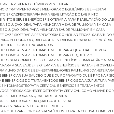
RATAR E PREVENIR DISTÚRBIOS VESTIBULARES
 COMO O TRATAMENTO PODE MELHORAR O EQUILÍBRIO E BEM-ESTAR
NTO EFICAZ
FISIOTERAPIA PARA REABILITAÇÃO DO LABIRINTO
BIRINTO E SEUS BENEFÍCIOS
FISIOTERAPIA PARA REABILITAÇÃO DO L
AR É A SOLUÇÃO IDEAL PARA MELHORAR A SAÚDE PULMONAR EM CASA
AR É SOLUÇÃO IDEAL PARA MELHORAR SAÚDE PULMONAR EM CASA
 EFICAZ
FISIOTERAPIA RESPIRATÓRIA DOMICILIAR EFICAZ: SAIBA TUDO
R PARA MELHORAR A QUALIDADE DE VIDA
FISIOTERAPIA RESPIRATÓRIA 
TITE: BENEFÍCIOS E TRATAMENTOS
NTITE: COMO ALIVIAR SINTOMAS E MELHORAR A QUALIDADE DE VIDA
TITE: COMO ALIVIAR SINTOMAS E MELHORAR O EQUILÍBRIO
TITE: O GUIA COMPLETO
FISIOTERAPIA: BENEFÍCIOS E IMPORTÂNCIA DA 
IA PARA A SUA SAÚDE
FISIOTERAPIA: BENEFÍCIOS E TRATAMENTOS
MEL
ARA ALÍVIO DA DOR E BEM-ESTAR
MELHORES PALMILHAS JOANETE PAR
E BENEFICIAR SUA SAÚDE
O QUE É QUIROPRAXIA?
O QUE É RPG NA FIS
IA E BENEFÍCIOS DO TRATAMENTO
OS BENEFÍCIOS DA ACUPUNTURA PA
US SINTOMAS
OSTEOPATIA CERVICAL: BENEFÍCIOS E TRATAMENTOS
E VOCÊ PRECISA CONHECER
OSTEOPATIA CERVICAL: COMO ALIVIAR DO
DORES E MELHORAR A QUALIDADE DE VIDA
DORES E MELHORAR SUA QUALIDADE DE VIDA
ICAZES PARA ALÍVIO DA DOR E RIGIDEZ
TICA PODE TRANSFORMAR SUA SAÚDE
OSTEOPATIA COLUNA: COMO ME