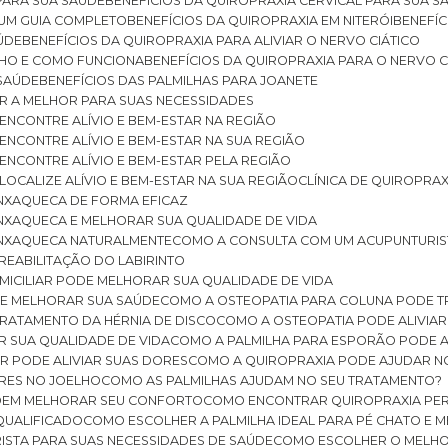
 PARA SUA SAÚDE
BENEFÍCIOS DA QUIROPRAXIA CERVICAL PARA SUA 
: UM GUIA COMPLETO
BENEFÍCIOS DA QUIROPRAXIA EM NITERÓI
BENEFÍ
AÚDE
BENEFÍCIOS DA QUIROPRAXIA PARA ALIVIAR O NERVO CIÁTICO
ELHO E COMO FUNCIONA
BENEFÍCIOS DA QUIROPRAXIA PARA O NERVO C
 SAÚDE
BENEFÍCIOS DAS PALMILHAS PARA JOANETE
ER A MELHOR PARA SUAS NECESSIDADES
: ENCONTRE ALÍVIO E BEM-ESTAR NA REGIÃO
: ENCONTRE ALÍVIO E BEM-ESTAR NA SUA REGIÃO
: ENCONTRE ALÍVIO E BEM-ESTAR PELA REGIÃO
 LOCALIZE ALÍVIO E BEM-ESTAR NA SUA REGIÃO
CLÍNICA DE QUIROPRA
ENXAQUECA DE FORMA EFICAZ
ENXAQUECA E MELHORAR SUA QUALIDADE DE VIDA
 ENXAQUECA NATURALMENTE
COMO A CONSULTA COM UM ACUPUNTURI
 REABILITAÇÃO DO LABIRINTO
OMICILIAR PODE MELHORAR SUA QUALIDADE DE VIDA
DE MELHORAR SUA SAÚDE
COMO A OSTEOPATIA PARA COLUNA PODE 
TRATAMENTO DA HÉRNIA DE DISCO
COMO A OSTEOPATIA PODE ALIVIAR
R SUA QUALIDADE DE VIDA
COMO A PALMILHA PARA ESPORÃO PODE A
AR PODE ALIVIAR SUAS DORES
COMO A QUIROPRAXIA PODE AJUDAR N
ORES NO JOELHO
COMO AS PALMILHAS AJUDAM NO SEU TRATAMENTO?
ODEM MELHORAR SEU CONFORTO
COMO ENCONTRAR QUIROPRAXIA PER
QUALIFICADO
COMO ESCOLHER A PALMILHA IDEAL PARA PÉ CHATO E
ISTA PARA SUAS NECESSIDADES DE SAÚDE
COMO ESCOLHER O MELH