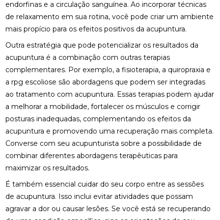
FISIOTERAPIA PARA LABIRINTO: BENEFÍCIOS E
endorfinas e a circulação sanguínea. Ao incorporar técnicas
TRATAMENTOS
de relaxamento em sua rotina, você pode criar um ambiente
mais propício para os efeitos positivos da acupuntura.
FISIOTERAPIA PARA LABIRINTO: COMO O
TRATAMENTO PODE MELHORAR O EQUILÍBRIO E
Outra estratégia que pode potencializar os resultados da
BEM-ESTAR
acupuntura é a combinação com outras terapias
complementares. Por exemplo, a fisioterapia, a quiropraxia e
FISIOTERAPIA PARA LABIRINTO: COMO O
TRATAMENTO PODE MELHORAR SEU EQUILÍBRIO E
a
rpg escoliose
são abordagens que podem ser integradas
BEM-ESTAR
ao tratamento com acupuntura. Essas terapias podem ajudar
a melhorar a mobilidade, fortalecer os músculos e corrigir
FISIOTERAPIA PARA LABIRINTO: COMO TRATAR E
PREVENIR DISTÚRBIOS VESTIBULARES
posturas inadequadas, complementando os efeitos da
acupuntura e promovendo uma recuperação mais completa.
FISIOTERAPIA PARA LABIRINTO: COMO TRATAR E
Converse com seu acupunturista sobre a possibilidade de
PREVENIR DISTÚRBIOS VESTIBULARES
combinar diferentes abordagens terapêuticas para
maximizar os resultados.
FISIOTERAPIA PARA LABIRINTO: SAIBA COMO O
TRATAMENTO PODE MELHORAR O EQUILÍBRIO E
É também essencial cuidar do seu corpo entre as sessões
BEM-ESTAR
de acupuntura. Isso inclui evitar atividades que possam
FISIOTERAPIA PARA LABIRINTO: TRATAMENTO
agravar a dor ou causar lesões. Se você está se recuperando
EFICAZ