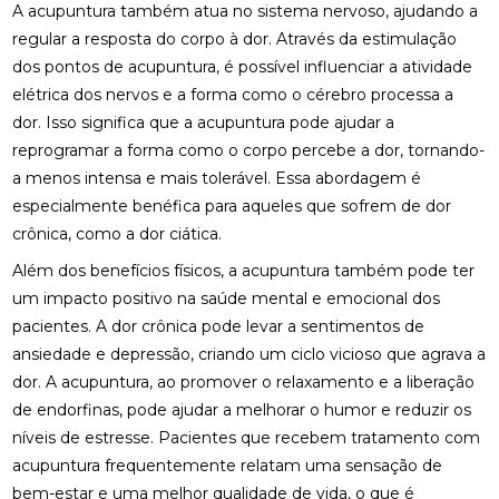
A acupuntura também atua no sistema nervoso, ajudando a
COMO ENCONTRAR QUIROPRAXIA PERTO DE VOCÊ
regular a resposta do corpo à dor. Através da estimulação
PARA ALÍVIO DAS DORES
dos pontos de acupuntura, é possível influenciar a atividade
elétrica dos nervos e a forma como o cérebro processa a
COMO ENCONTRAR UM ACUPUNTURISTA
QUALIFICADO
dor. Isso significa que a acupuntura pode ajudar a
reprogramar a forma como o corpo percebe a dor, tornando-
COMO ESCOLHER A PALMILHA IDEAL PARA PÉ
a menos intensa e mais tolerável. Essa abordagem é
CHATO E MELHORAR SEU CONFORTO
especialmente benéfica para aqueles que sofrem de dor
COMO ESCOLHER O MELHOR ACUPUNTURISTA
crônica, como a dor ciática.
PARA SUAS NECESSIDADES DE SAÚDE
Além dos benefícios físicos, a acupuntura também pode ter
um impacto positivo na saúde mental e emocional dos
COMO ESCOLHER O MELHOR ACUPUNTURISTA
PARA VOCÊ
pacientes. A dor crônica pode levar a sentimentos de
ansiedade e depressão, criando um ciclo vicioso que agrava a
COMO FUNCIONA A CONSULTA COM UM
dor. A acupuntura, ao promover o relaxamento e a liberação
ACUPUNTURISTA E O QUE ESPERAR
de endorfinas, pode ajudar a melhorar o humor e reduzir os
COMO MELHORAR O ATENDIMENTO DA SUA
níveis de estresse. Pacientes que recebem tratamento com
CLÍNICA?
acupuntura frequentemente relatam uma sensação de
bem-estar e uma melhor qualidade de vida, o que é