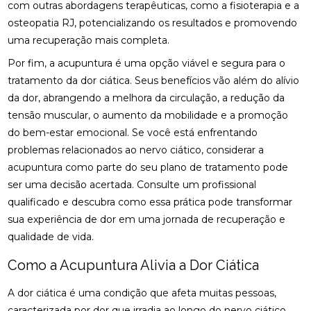
com outras abordagens terapêuticas, como a fisioterapia e a
CLÍNICA DE QUIROPRAXIA PERTO DE MIM:
ENCONTRE ALÍVIO E BEM-ESTAR NA REGIÃO
osteopatia RJ
, potencializando os resultados e promovendo
uma recuperação mais completa.
CLÍNICA DE QUIROPRAXIA PERTO DE MIM:
ENCONTRE ALÍVIO E BEM-ESTAR NA SUA REGIÃO
Por fim, a acupuntura é uma opção viável e segura para o
tratamento da dor ciática. Seus benefícios vão além do alívio
CLÍNICA DE QUIROPRAXIA PERTO DE MIM:
da dor, abrangendo a melhora da circulação, a redução da
ENCONTRE ALÍVIO E BEM-ESTAR PELA REGIÃO
tensão muscular, o aumento da mobilidade e a promoção
do bem-estar emocional. Se você está enfrentando
CLÍNICA DE QUIROPRAXIA PERTO DE MIM:
LOCALIZE ALÍVIO E BEM-ESTAR NA SUA REGIÃO
problemas relacionados ao nervo ciático, considerar a
acupuntura como parte do seu plano de tratamento pode
CLÍNICA DE QUIROPRAXIA PERTO DE MIM: TUDO
ser uma decisão acertada. Consulte um profissional
SOBRE O TEMA
qualificado e descubra como essa prática pode transformar
COMO A ACUPUNTURA PODE ALIVIAR A
sua experiência de dor em uma jornada de recuperação e
ENXAQUECA DE FORMA EFICAZ
qualidade de vida.
COMO A ACUPUNTURA PODE ALIVIAR A
Como a Acupuntura Alivia a Dor Ciática
ENXAQUECA E MELHORAR SUA QUALIDADE DE
VIDA
A dor ciática é uma condição que afeta muitas pessoas,
caracterizada por dor que irradia ao longo do nervo ciático,