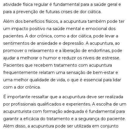
atividade física regular é fundamental para a saúde geral e
para a prevenção de futuras crises de dor ciática.
BENEFÍCIOS DA QUIROPRAXIA NA FISIOTERAPIA
Além dos benefícios físicos, a acupuntura também pode ter
BENEFÍCIOS DA QUIROPRAXIA PARA A SAÚDE
um impacto positivo na saúde mental e emocional dos
pacientes. A dor crônica, como a dor ciática, pode levar a
BENEFÍCIOS DA QUIROPRAXIA PARA ALIVIAR O
NERVO CIÁTICO
sentimentos de ansiedade e depressão. A acupuntura, ao
promover o relaxamento e a liberação de endorfinas, pode
BENEFÍCIOS DA QUIROPRAXIA PARA JOELHO E
ajudar a melhorar o humor e reduzir os níveis de estresse.
COMO FUNCIONA
Pacientes que recebem tratamento com acupuntura
frequentemente relatam uma sensação de bem-estar e
BENEFÍCIOS DA QUIROPRAXIA PARA O NERVO
CIÁTICO
uma melhor qualidade de vida, o que é essencial para lidar
com a dor crônica.
BENEFÍCIOS DA QUIROPRAXIA PARA SUA SAÚDE
É importante ressaltar que a acupuntura deve ser realizada
BENEFÍCIOS DAS PALMILHAS PARA JOANETE
por profissionais qualificados e experientes. A escolha de um
acupunturista com formação adequada é fundamental para
CLÍNICA DE OSTEOPATIA: COMO ESCOLHER A
garantir a eficácia do tratamento e a segurança do paciente.
MELHOR PARA SUAS NECESSIDADES
Além disso, a acupuntura pode ser utilizada em conjunto