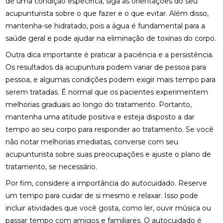
de uma condição específica, siga as orientações do seu
acupunturista sobre o que fazer e o que evitar. Além disso,
FISIOTERAPIA PARA REABILITAÇÃO DO LABIRINTO
mantenha-se hidratado, pois a água é fundamental para a
saúde geral e pode ajudar na eliminação de toxinas do corpo.
FISIOTERAPIA PARA REABILITAÇÃO DO LABIRINTO
E SEUS BENEFÍCIOS
Outra dica importante é praticar a paciência e a persistência.
Os resultados da acupuntura podem variar de pessoa para
FISIOTERAPIA PARA REABILITAÇÃO DO LABIRINTO:
DESCUBRA COMO
pessoa, e algumas condições podem exigir mais tempo para
serem tratadas. É normal que os pacientes experimentem
FISIOTERAPIA RESPIRATÓRIA DOMICILIAR É A
melhorias graduais ao longo do tratamento. Portanto,
SOLUÇÃO IDEAL PARA MELHORAR A SAÚDE
mantenha uma atitude positiva e esteja disposto a dar
PULMONAR EM CASA
tempo ao seu corpo para responder ao tratamento. Se você
FISIOTERAPIA RESPIRATÓRIA DOMICILIAR É
não notar melhorias imediatas, converse com seu
SOLUÇÃO IDEAL PARA MELHORAR SAÚDE
acupunturista sobre suas preocupações e ajuste o plano de
PULMONAR EM CASA
tratamento, se necessário.
FISIOTERAPIA RESPIRATÓRIA DOMICILIAR EFICAZ
Por fim, considere a importância do autocuidado. Reserve
um tempo para cuidar de si mesmo e relaxar. Isso pode
FISIOTERAPIA RESPIRATÓRIA DOMICILIAR EFICAZ:
incluir atividades que você gosta, como ler, ouvir música ou
SAIBA TUDO SOBRE O TEMA
passar tempo com amigos e familiares. O autocuidado é