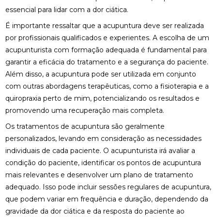
COMO MONTAR SUA CLÍNICA?
essencial para lidar com a dor ciática.
CONSULTA COM ACUPUNTURISTA: O QUE ESPERAR
É importante ressaltar que a acupuntura deve ser realizada
por profissionais qualificados e experientes. A escolha de um
DESCUBRA A ACUPUNTURA RJ: BENEFÍCIOS E
acupunturista com formação adequada é fundamental para
PRÁTICAS
garantir a eficácia do tratamento e a segurança do paciente.
DESCUBRA COMO A PALMILHA PARA FASCITE
Além disso, a acupuntura pode ser utilizada em conjunto
PLANTAR PODE ALIVIAR SUAS DORES
com outras abordagens terapêuticas, como a fisioterapia e a
quiropraxia perto de mim
, potencializando os resultados e
DESCUBRA COMO A QUIROPRAXIA E A
promovendo uma recuperação mais completa.
FISIOTERAPIA PODEM TRANSFORMAR SUA SAÚDE
Os tratamentos de acupuntura são geralmente
DESCUBRA COMO UM QUIROPRATA PODE
personalizados, levando em consideração as necessidades
TRANSFORMAR SUA SAÚDE
individuais de cada paciente. O acupunturista irá avaliar a
DESCUBRA O PREÇO DA PALMILHA ORTOPÉDICA E
condição do paciente, identificar os pontos de acupuntura
COMO ESCOLHER A IDEAL
mais relevantes e desenvolver um plano de tratamento
adequado. Isso pode incluir sessões regulares de acupuntura,
DESCUBRA O PREÇO DA PALMILHA ORTOPÉDICA E
que podem variar em frequência e duração, dependendo da
COMO ESCOLHER A MELHOR
gravidade da dor ciática e da resposta do paciente ao