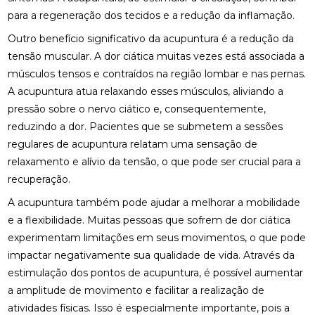
BENEFÍCIOS DA OSTEOPATIA PARA A COLUNA
para a regeneração dos tecidos e a redução da inflamação.
Outro benefício significativo da acupuntura é a redução da
BENEFÍCIOS DA OSTEOPATIA RJ PARA SUA SAÚDE
tensão muscular. A dor ciática muitas vezes está associada a
BENEFÍCIOS DA PALMILA ORTOPÉDICA PARA
músculos tensos e contraídos na região lombar e nas pernas.
SAÚDE
A acupuntura atua relaxando esses músculos, aliviando a
pressão sobre o nervo ciático e, consequentemente,
BENEFÍCIOS DA PALMILHA PARA JOANETE QUE
VOCÊ PRECISA CONHECER
reduzindo a dor. Pacientes que se submetem a sessões
regulares de acupuntura relatam uma sensação de
BENEFÍCIOS DA QUIROPRAXIA CERVICAL
relaxamento e alívio da tensão, o que pode ser crucial para a
recuperação.
BENEFÍCIOS DA QUIROPRAXIA CERVICAL PARA SUA
SAÚDE
A acupuntura também pode ajudar a melhorar a mobilidade
e a flexibilidade. Muitas pessoas que sofrem de dor ciática
BENEFÍCIOS DA QUIROPRAXIA CERVICAL PARA SUA
experimentam limitações em seus movimentos, o que pode
SAÚDE: GUIA COMPLETO
impactar negativamente sua qualidade de vida. Através da
BENEFÍCIOS DA QUIROPRAXIA CERVICAL: UM GUIA
estimulação dos pontos de acupuntura, é possível aumentar
COMPLETO
a amplitude de movimento e facilitar a realização de
atividades físicas. Isso é especialmente importante, pois a
BENEFÍCIOS DA QUIROPRAXIA EM NITERÓI