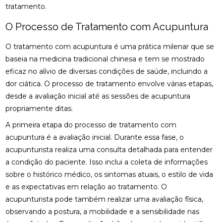
DESCUBRA O PREÇO DA PALMILHA PARA PÉ CHATO
tratamento.
E COMO ESCOLHER A IDEAL
O Processo de Tratamento com Acupuntura
DESCUBRA O PREÇO DA PALMILHA SOB MEDIDA: 6
FATORES IMPORTANTES
O tratamento com acupuntura é uma prática milenar que se
baseia na medicina tradicional chinesa e tem se mostrado
DESCUBRA O PREÇO DA PALMILHA SOB MEDIDA: 6
eficaz no alívio de diversas condições de saúde, incluindo a
FATORES QUE INFLUENCIAM
dor ciática. O processo de tratamento envolve várias etapas,
DESCUBRA O PREÇO DAS PALMILHAS PARA
desde a avaliação inicial até as sessões de acupuntura
FASCITE PLANTAR E COMO ESCOLHER A IDEAL
propriamente ditas.
A primeira etapa do processo de tratamento com
DESCUBRA ONDE FAZER FISIOTERAPIA
RESPIRATÓRIA COM QUALIDADE E SEGURANÇA
acupuntura é a avaliação inicial. Durante essa fase, o
acupunturista realiza uma consulta detalhada para entender
DESCUBRA OS BENEFÍCIOS DA ACUPUNTURA RJ
a condição do paciente. Isso inclui a coleta de informações
PARA A SUA SAÚDE
sobre o histórico médico, os sintomas atuais, o estilo de vida
DESCUBRA OS BENEFÍCIOS DA ACUPUNTURA RJ
e as expectativas em relação ao tratamento. O
PARA SUA SAÚDE E BEM-ESTAR
acupunturista pode também realizar uma avaliação física,
observando a postura, a mobilidade e a sensibilidade nas
DESCUBRA OS BENEFÍCIOS DA CLÍNICA DE