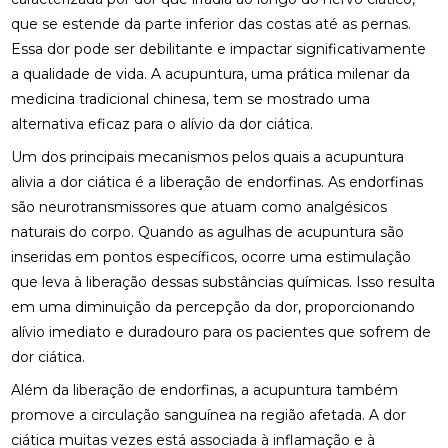
COMO A ACUPUNTURA PODE ALIVIAR A
que se estende da parte inferior das costas até as pernas.
ENXAQUECA NATURALMENTE
Essa dor pode ser debilitante e impactar significativamente
COMO A CONSULTA COM UM ACUPUNTURISTA
a qualidade de vida. A acupuntura, uma prática milenar da
PODE TRANSFORMAR SUA SAÚDE
medicina tradicional chinesa, tem se mostrado uma
alternativa eficaz para o alívio da dor ciática.
COMO A FISIOTERAPIA PODE AJUDAR NA
REABILITAÇÃO DO LABIRINTO
Um dos principais mecanismos pelos quais a acupuntura
alivia a dor ciática é a liberação de endorfinas. As endorfinas
COMO A FISIOTERAPIA RESPIRATÓRIA DOMICILIAR
são neurotransmissores que atuam como analgésicos
PODE MELHORAR SUA QUALIDADE DE VIDA
naturais do corpo. Quando as agulhas de acupuntura são
COMO A OSTEOPATIA PARA COLUNA PODE
inseridas em pontos específicos, ocorre uma estimulação
MELHORAR SUA SAÚDE
que leva à liberação dessas substâncias químicas. Isso resulta
em uma diminuição da percepção da dor, proporcionando
COMO A OSTEOPATIA PARA COLUNA PODE
TRANSFORMAR SUA SAÚDE
alívio imediato e duradouro para os pacientes que sofrem de
dor ciática.
COMO A OSTEOPATIA PODE AJUDAR NA
Além da liberação de endorfinas, a acupuntura também
TRATAMENTO DA HÉRNIA DE DISCO
promove a circulação sanguínea na região afetada. A dor
COMO A OSTEOPATIA PODE ALIVIAR A DOR NO
ciática muitas vezes está associada à inflamação e à