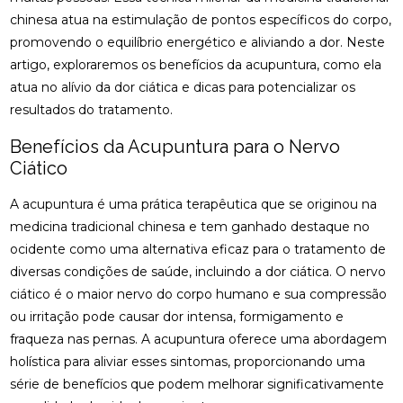
osteopatia cervical
osteopatia coluna
chinesa atua na estimulação de pontos específicos do corpo,
ACUPUNTURA PARA ALIVIAR NERVO CIÁTICO
osteopatia hérnia de disco
osteopatia nervo ciático
promovendo o equilíbrio energético e aliviando a dor. Neste
ACUPUNTURA PARA COLUNA: COMO ALIVIAR
artigo, exploraremos os benefícios da acupuntura, como ela
palmilha esporão
palmilha fascite plantar
DORES E PROMOVER A SAÚDE
atua no alívio da dor ciática e dicas para potencializar os
palmilha fascite plantar preço
palmilha joanete
resultados do tratamento.
ACUPUNTURA PARA ENXAQUECA ALIVIA A DOR E
palmilha ortopedica preço
palmilha para pé chato
MELHORA A QUALIDADE DE VIDA
Benefícios da Acupuntura para o Nervo
palmilha para pé chato preço
Ciático
ACUPUNTURA PARA ENXAQUECA: ALIVIE SUAS
DORES COM ESTA ABORDAGEM NATURAL
palmilha sob medida preço
quiropraxia
A acupuntura é uma prática terapêutica que se originou na
quiropraxia RJ
quiropraxia cervical
ACUPUNTURA PARA ENXAQUECA: ALÍVIO EFICAZ
medicina tradicional chinesa e tem ganhado destaque no
ocidente como uma alternativa eficaz para o tratamento de
quiropraxia em Niterói
quiropraxia nervo ciático
ACUPUNTURA PARA ENXAQUECA: ALÍVIO NATURAL
diversas condições de saúde, incluindo a dor ciática. O nervo
quiropraxia para joelho
quiropraxia para nervo ciático
ciático é o maior nervo do corpo humano e sua compressão
ACUPUNTURA PARA NERVO CIÁTICO: ALÍVIO EFICAZ
quiropraxia perto
quiropraxia perto de mim
ou irritação pode causar dor intensa, formigamento e
PARA A DOR E MELHORA DA MOBILIDADE
fraqueza nas pernas. A acupuntura oferece uma abordagem
rpg escoliose
ACUPUNTURA PARA NERVO CIÁTICO: ALÍVIO
holística para aliviar esses sintomas, proporcionando uma
EFICAZ PARA DOR E MELHORA DA MOBILIDADE
série de benefícios que podem melhorar significativamente