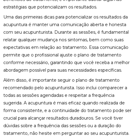
FISIOTERAPIA NO PÉ PARA ALÍVIO E RECUPERAÇÃO
estratégias que potencializam os resultados.
EFICIENTE
Uma das primeiras dicas para potencializar os resultados da
FISIOTERAPIA NO PÉ: BENEFÍCIOS E TRATAMENTOS
acupuntura é manter uma comunicação aberta e honesta
com seu acupunturista. Durante as sessões, é fundamental
FISIOTERAPIA OCULAR: BENEFÍCIOS E TÉCNICAS
relatar qualquer mudança nos sintomas, bem como suas
FISIOTERAPIA OCULAR: BENEFÍCIOS E
expectativas em relação ao tratamento. Essa comunicação
TRATAMENTOS PARA A SAÚDE VISUAL
permite que o profissional ajuste o plano de tratamento
conforme necessário, garantindo que você receba a melhor
FISIOTERAPIA OCULAR: BENEFÍCIOS E
abordagem possível para suas necessidades específicas.
TRATAMENTOS
Além disso, é importante seguir o plano de tratamento
FISIOTERAPIA OCULAR: COMO MELHORAR A SAÚDE
recomendado pelo acupunturista. Isso inclui comparecer a
DOS SEUS OLHOS E AUMENTAR O CONFORTO
VISUAL
todas as sessões agendadas e respeitar a frequência
sugerida. A acupuntura é mais eficaz quando realizada de
FISIOTERAPIA OCULAR: MELHORE SUA VISÃO HOJE!
forma consistente, e a continuidade do tratamento pode ser
crucial para alcançar resultados duradouros. Se você tiver
FISIOTERAPIA OCULAR: MELHORES PRÁTICAS E
dúvidas sobre a frequência das sessões ou a duração do
BENEFÍCIOS
tratamento, não hesite em perguntar ao seu acupunturista.