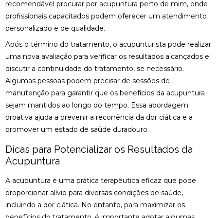
QUALIDADE DE VIDA
recomendável procurar por
acupuntura perto de mim
, onde
profissionais capacitados podem oferecer um atendimento
FISIOTERAPIA NA LABIRINTITE: DICAS PARA ALIVIAR
personalizado e de qualidade.
SINTOMAS
Após o término do tratamento, o acupunturista pode realizar
FISIOTERAPIA NA REABILITAÇÃO VESTIBULAR: A
uma nova avaliação para verificar os resultados alcançados e
SOLUÇÃO PARA DORES DE CABEÇA E EQUILÍBRIO
discutir a continuidade do tratamento, se necessário.
Algumas pessoas podem precisar de sessões de
FISIOTERAPIA NA REABILITAÇÃO VESTIBULAR: UMA
ABORDAGEM EFICAZ PARA O TRATAMENTO
manutenção para garantir que os benefícios da acupuntura
sejam mantidos ao longo do tempo. Essa abordagem
FISIOTERAPIA NA REABILITAÇÃO VESTIBULAR
proativa ajuda a prevenir a recorrência da dor ciática e a
promover um estado de saúde duradouro.
FISIOTERAPIA NA REABILITAÇÃO VESTIBULAR E
SEUS BENEFÍCIOS
Dicas para Potencializar os Resultados da
Acupuntura
FISIOTERAPIA NA REABILITAÇÃO VESTIBULAR
MELHORA O EQUILÍBRIO E A QUALIDADE DE VIDA
A acupuntura é uma prática terapêutica eficaz que pode
FISIOTERAPIA NO PÉ MELHORA SUA MOBILIDADE E
proporcionar alívio para diversas condições de saúde,
CONFORTO
incluindo a dor ciática. No entanto, para maximizar os
benefícios do tratamento, é importante adotar algumas