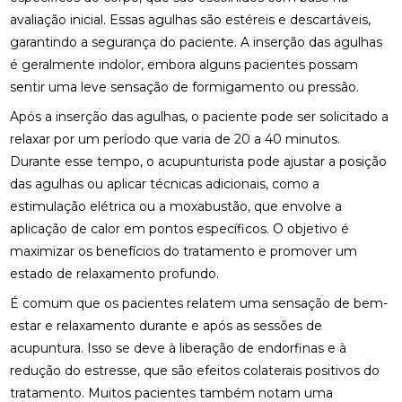
ENCONTRE QUIROPRAXIA PERTO DE VOCÊ
avaliação inicial. Essas agulhas são estéreis e descartáveis,
garantindo a segurança do paciente. A inserção das agulhas
ENCONTRE QUIROPRAXIA PERTO DE VOCÊ E
MELHORE A SAÚDE
é geralmente indolor, embora alguns pacientes possam
sentir uma leve sensação de formigamento ou pressão.
ENCONTRE QUIROPRAXIA PERTO DE VOCÊ E
Após a inserção das agulhas, o paciente pode ser solicitado a
MELHORE SUA SAÚDE
relaxar por um período que varia de 20 a 40 minutos.
ENCONTRE QUIROPRAXIA PERTO DE VOCÊ PARA
Durante esse tempo, o acupunturista pode ajustar a posição
ALÍVIO E BEM-ESTAR
das agulhas ou aplicar técnicas adicionais, como a
estimulação elétrica ou a moxabustão, que envolve a
ENCONTRE QUIROPRAXIA PERTO DE VOCÊ: TUDO
SOBRE O TEMA
aplicação de calor em pontos específicos. O objetivo é
maximizar os benefícios do tratamento e promover um
ESTRATÉGIAS PARA ALIVIAR O NEUROMA DE
estado de relaxamento profundo.
MORTON COM PALMILHAS
É comum que os pacientes relatem uma sensação de bem-
FATORES QUE IMPACTAM O PREÇO DE PALMILHA
estar e relaxamento durante e após as sessões de
3D
acupuntura. Isso se deve à liberação de endorfinas e à
redução do estresse, que são efeitos colaterais positivos do
FISIOTERAPIA DE REABILITAÇÃO VESTIBULAR PARA
MELHORAR SEU EQUILÍBRIO
tratamento. Muitos pacientes também notam uma