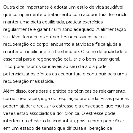
FISIOTERAPIA OCULAR: SAIBA COMO MELHORAR A
Outra dica importante é adotar um estilo de vida saudável
SAÚDE DOS OLHOS E AUMENTAR O CONFORTO
VISUAL
que complemente o tratamento com acupuntura. Isso inclui
manter uma dieta equilibrada, praticar exercícios
FISIOTERAPIA PARA LABIRINTITE: ALÍVIO E
regularmente e garantir um sono adequado. A alimentação
CONFORTO
saudável fornece os nutrientes necessários para a
recuperação do corpo, enquanto a atividade física ajuda a
FISIOTERAPIA PARA LABIRINTITE: COMO O
TRATAMENTO PODE MELHORAR SEU EQUILÍBRIO E
manter a mobilidade e a flexibilidade. O sono de qualidade é
QUALIDADE DE VIDA
essencial para a regeneração celular e o bem-estar geral.
Incorporar hábitos saudáveis ao seu dia a dia pode
FISIOTERAPIA PARA LABIRINTITE: COMO O
potencializar os efeitos da acupuntura e contribuir para uma
TRATAMENTO PODE MELHORAR SEU EQUILÍBRIO E
BEM-ESTAR
recuperação mais rápida.
Além disso, considere a prática de técnicas de relaxamento,
FISIOTERAPIA PARA LABIRINTITE: COMO O
TRATAMENTO PODE MELHORAR SEU EQUILÍBRIO E
como meditação, ioga ou respiração profunda. Essas práticas
QUALIDADE DE VIDA
podem ajudar a reduzir o estresse e a ansiedade, que muitas
vezes estão associados à dor crônica. O estresse pode
FISIOTERAPIA PARA LABIRINTITE: MELHORE SEU
interferir na eficácia da acupuntura, pois o corpo pode ficar
EQUILÍBRIO
em um estado de tensão que dificulta a liberação de