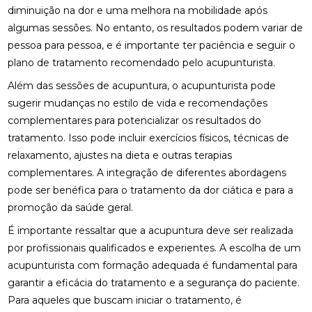
diminuição na dor e uma melhora na mobilidade após
FISIOTERAPIA DE REABILITAÇÃO VESTIBULAR PARA
algumas sessões. No entanto, os resultados podem variar de
MELHORAR SEU EQUILÍBRIO
pessoa para pessoa, e é importante ter paciência e seguir o
plano de tratamento recomendado pelo acupunturista.
FISIOTERAPIA MOTORA E RESPIRATÓRIA:
BENEFÍCIOS E PRÁTICAS
Além das sessões de acupuntura, o acupunturista pode
sugerir mudanças no estilo de vida e recomendações
FISIOTERAPIA MOTORA E RESPIRATÓRIA:
BENEFÍCIOS E PRÁTICAS ESSENCIAIS
complementares para potencializar os resultados do
tratamento. Isso pode incluir exercícios físicos, técnicas de
FISIOTERAPIA MOTORA E RESPIRATÓRIA:
relaxamento, ajustes na dieta e outras terapias
BENEFÍCIOS E ABORDAGENS EFICAZES
complementares. A integração de diferentes abordagens
pode ser benéfica para o tratamento da dor ciática e para a
FISIOTERAPIA NA LABIRINTITE: COMO O
TRATAMENTO PODE AJUDAR NA RECUPERAÇÃO
promoção da saúde geral.
É importante ressaltar que a acupuntura deve ser realizada
FISIOTERAPIA NA LABIRINTITE: COMO O
TRATAMENTO PODE MELHORAR SEU EQUILÍBRIO E
por profissionais qualificados e experientes. A escolha de um
QUALIDADE DE VIDA
acupunturista com formação adequada é fundamental para
garantir a eficácia do tratamento e a segurança do paciente.
FISIOTERAPIA NA LABIRINTITE: COMO O
Para aqueles que buscam iniciar o tratamento, é
TRATAMENTO PODE MELHORAR SEU EQUILÍBRIO E