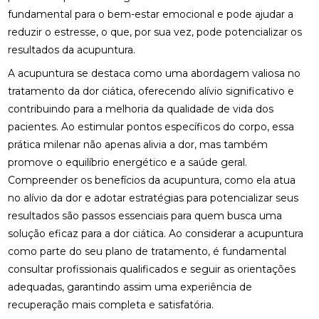
FISIOTERAPIA RESPIRATÓRIA DOMICILIAR PARA
fundamental para o bem-estar emocional e pode ajudar a
MELHORAR A QUALIDADE DE VIDA
reduzir o estresse, o que, por sua vez, pode potencializar os
resultados da acupuntura.
FISIOTERAPIA RESPIRATÓRIA DOMICILIAR:
BENEFÍCIOS INCRÍVEIS
A acupuntura se destaca como uma abordagem valiosa no
tratamento da dor ciática, oferecendo alívio significativo e
FISIOTERAPIA VESTIBULAR PARA LABIRINTITE:
contribuindo para a melhoria da qualidade de vida dos
BENEFÍCIOS E TRATAMENTOS
pacientes. Ao estimular pontos específicos do corpo, essa
FISIOTERAPIA VESTIBULAR PARA LABIRINTITE:
prática milenar não apenas alivia a dor, mas também
COMO ALIVIAR SINTOMAS E MELHORAR A
promove o equilíbrio energético e a saúde geral.
QUALIDADE DE VIDA
Compreender os benefícios da acupuntura, como ela atua
FISIOTERAPIA VESTIBULAR PARA LABIRINTITE:
no alívio da dor e adotar estratégias para potencializar seus
COMO ALIVIAR SINTOMAS E MELHORAR O
resultados são passos essenciais para quem busca uma
EQUILÍBRIO
solução eficaz para a dor ciática. Ao considerar a acupuntura
como parte do seu plano de tratamento, é fundamental
FISIOTERAPIA VESTIBULAR PARA LABIRINTITE: O
GUIA COMPLETO
consultar profissionais qualificados e seguir as orientações
adequadas, garantindo assim uma experiência de
FISIOTERAPIA: BENEFÍCIOS E IMPORTÂNCIA DA
recuperação mais completa e satisfatória.
REABILITAÇÃO FÍSICA