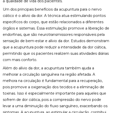
a qualidade de vida dos pacientes.
ACUPUNTURA PARA O NERVO CIÁTICO: ALÍVIO
NATURAL E EFICAZ
Um dos principais benefícios da acupuntura para o nervo
ciático é o alívio da dor. A técnica atua estimulando pontos
ACUPUNTURA PERTO DE MIM: ENCONTRE O
específicos do corpo, que estão relacionados a diferentes
MELHOR ATENDIMENTO NA SUA REGIÃO
órgãos e sistemas. Essa estimulação promove a liberação de
ACUPUNTURA PERTO DE MIM: ENCONTRE O
endorfinas, que são neurotransmissores responsáveis pela
MELHOR ATENDIMENTO PARA SEU BEM-ESTAR
sensação de bem-estar e alívio da dor. Estudos demonstram
que a acupuntura pode reduzir a intensidade da dor ciática,
ACUPUNTURA RJ: ALÍVIO E BEM-ESTAR
permitindo que os pacientes realizem suas atividades diárias
ACUPUNTURA RJ: DESCUBRA OS BENEFÍCIOS E
com mais conforto.
ONDE ENCONTRAR
Além do alívio da dor, a acupuntura também ajuda a
melhorar a circulação sanguínea na região afetada. A
ACUPUNTURA: BENEFÍCIOS E APLICAÇÕES PARA
SUA SAÚDE
melhora na circulação é fundamental para a recuperação,
pois promove a oxigenação dos tecidos e a eliminação de
BENEFÍCIOS DA ACUPUNTURA PARA SAÚDE
toxinas. Isso é especialmente importante para aqueles que
sofrem de dor ciática, pois a compressão do nervo pode
BENEFÍCIOS DA ACUPUNTURA RJ PARA SAÚDE E
BEM-ESTAR
levar a uma diminuição do fluxo sanguíneo, exacerbando os
sintomas. A acupuntura, ao estimular a circulação, contribui