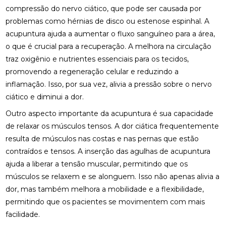
NERVO CIÁTICO
compressão do nervo ciático, que pode ser causada por
problemas como hérnias de disco ou estenose espinhal. A
COMO A OSTEOPATIA RJ PODE MELHORAR SUA
QUALIDADE DE VIDA
acupuntura ajuda a aumentar o fluxo sanguíneo para a área,
o que é crucial para a recuperação. A melhora na circulação
COMO A PALMILHA PARA ESPORÃO PODE ALIVIAR
traz oxigênio e nutrientes essenciais para os tecidos,
SUAS DORES
promovendo a regeneração celular e reduzindo a
inflamação. Isso, por sua vez, alivia a pressão sobre o nervo
COMO A PALMILHA PARA FASCITE PLANTAR PODE
ALIVIAR SUAS DORES
ciático e diminui a dor.
Outro aspecto importante da acupuntura é sua capacidade
COMO A QUIROPRAXIA PODE AJUDAR NO
TRATAMENTO DA ESCOLIOSE
de relaxar os músculos tensos. A dor ciática frequentemente
resulta de músculos nas costas e nas pernas que estão
COMO A QUIROPRAXIA PODE ALIVIAR DORES NO
contraídos e tensos. A inserção das agulhas de acupuntura
JOELHO
ajuda a liberar a tensão muscular, permitindo que os
músculos se relaxem e se alonguem. Isso não apenas alivia a
COMO AS PALMILHAS AJUDAM NO SEU
TRATAMENTO?
dor, mas também melhora a mobilidade e a flexibilidade,
permitindo que os pacientes se movimentem com mais
COMO AS PALMILHAS PARA JOANETE PODEM
facilidade.
MELHORAR SEU CONFORTO