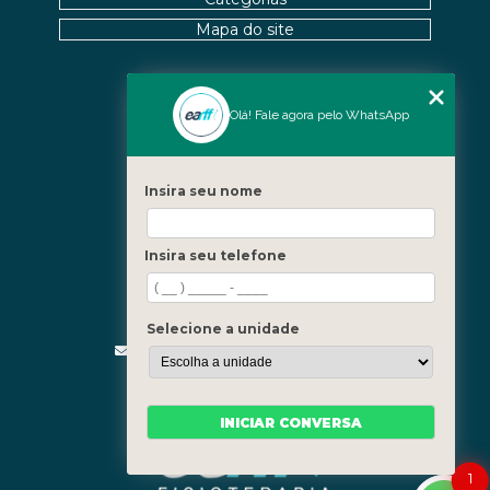
BENEFÍCIOS DO TRATAMENTO
Mapa do site
OS BENEFÍCIOS DA ACUPUNTURA PARA A SAÚDE E
BEM-ESTAR
Nossas Unidades
Olá! Fale agora pelo WhatsApp
OSTEOPATIA CERVICAL: ALÍVIO PARA SEUS
SINTOMAS
Icaraí - Niterói
Freguesia - Rio de Janeiro
Insira seu nome
OSTEOPATIA CERVICAL: BENEFÍCIOS E
Barra - Rio de Janeiro
TRATAMENTOS
Copacabana - Rio de Janeiro
Insira seu telefone
OSTEOPATIA CERVICAL: BENEFÍCIOS QUE VOCÊ
Fale Conosco
PRECISA CONHECER
(21) 3619-5657
(21) 99390-3850
OSTEOPATIA CERVICAL: COMO ALIVIAR DORES E
Selecione a unidade
MELHORAR A MOBILIDADE
contato@fisioterapiainvestigativa.com
Segunda a sexta, das 7h às 21h
OSTEOPATIA CERVICAL: COMO ALIVIAR DORES E
MELHORAR A QUALIDADE DE VIDA
INICIAR CONVERSA
OSTEOPATIA CERVICAL: COMO ALIVIAR DORES E
1
MELHORAR SUA QUALIDADE DE VIDA