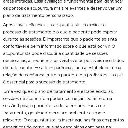
áreas afetadas. Essa avaliação é fundamental para identificar
QUIROPRAXIA PARA SUA SAÚDE
os pontos de acupuntura mais relevantes e desenvolver um
DESCUBRA OS BENEFÍCIOS DA OSTEOPATIA
plano de tratamento personalizado.
Após a avaliação inicial, o acupunturista irá explicar o
DESCUBRA OS BENEFÍCIOS DA QUIROPRAXIA NA
FISIOTERAPIA
processo de tratamento e o que o paciente pode esperar
durante as sessões. É importante que o paciente se sinta
DESCUBRA OS BENEFÍCIOS DE UMA CLÍNICA DE
confortável e bem informado sobre o que está por vir. O
OSTEOPATIA PARA SUA SAÚDE
acupunturista pode discutir a quantidade de sessões
necessárias, a frequência das visitas e os possíveis resultados
DICAS PARA ESCOLHER A MELHOR PALMILHA PARA
JOANETE
do tratamento. Essa transparência ajuda a estabelecer uma
relação de confiança entre o paciente e o profissional, o que
EM QUAIS CASOS A FISIOTERAPIA É
é essencial para o sucesso do tratamento.
RECOMENDADA?
Uma vez que o plano de tratamento é estabelecido, as
ENCONTRE A CLÍNICA DE QUIROPRAXIA PERTO DE
sessões de acupuntura podem começar. Durante uma
VOCÊ
sessão típica, o paciente se deita em uma mesa de
tratamento, geralmente em um ambiente calmo e
ENCONTRE A MELHOR CLÍNICA DE QUIROPRAXIA
PERTO DE VOCÊ
relaxante. O acupunturista irá inserir agulhas finas em pontos
específicos do corpo, que são escolhidos com base na