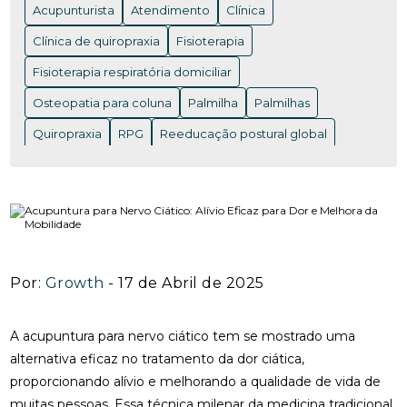
Acupunturista
Atendimento
Clínica
ACUPUNTURA EM NITERÓI: BENEFÍCIOS E ONDE
ENCONTRAR OS MELHORES PROFISSIONAIS
Clínica de quiropraxia
Fisioterapia
Fisioterapia respiratória domiciliar
ACUPUNTURA EM NITERÓI: BENEFÍCIOS QUE VOCÊ
PRECISA CONHECER
Osteopatia para coluna
Palmilha
Palmilhas
ACUPUNTURA EM NITERÓI: DESCUBRA OS
Quiropraxia
RPG
Reeducação postural global
BENEFÍCIOS DESSA TERAPIA MILENAR
Rpg para coluna
Saúde
Saúde
acupuntura RJ
ACUPUNTURA EM NITERÓI: DESCUBRA OS
acupuntura cervical
acupuntura coluna
BENEFÍCIOS E ENCONTRE OS MELHORES
ESPECIALISTAS NA REGIÃO
acupunturista consulta
clínica de quiropraxia perto de mim
ACUPUNTURA NERVO CIÁTICO: BENEFÍCIOS
INCRÍVEIS PARA ALÍVIO
Por:
Growth
- 17 de Abril de 2025
fisioterapia de reabilitação vestibular
ACUPUNTURA PARA ALIVIAR A DOR DO NERVO
fisioterapia na reabilitação vestibular
fisioterapia ocular
CIÁTICO E MELHORAR A QUALIDADE DE VIDA
A acupuntura para nervo ciático tem se mostrado uma
fisioterapia para labirinto
alternativa eficaz no tratamento da dor ciática,
ACUPUNTURA PARA ALIVIAR DOR NO NERVO
proporcionando alívio e melhorando a qualidade de vida de
onde fazer fisioterapia respiratória
osteopatia RJ
CIÁTICO
muitas pessoas. Essa técnica milenar da medicina tradicional