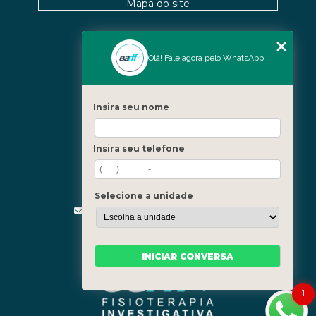
Mapa do site
Nossas Unidades
Olá! Fale agora pelo WhatsApp
Icaraí - Niterói
Freguesia - Rio de Janeiro
Insira seu nome
Barra - Rio de Janeiro
Copacabana - Rio de Janeiro
Insira seu telefone
Fale Conosco
(21) 3619-5657
(21) 99390-3850
Selecione a unidade
contato@fisioterapiainvestigativa.com
Segunda a sexta, das 7h às 21h
INICIAR CONVERSA
1