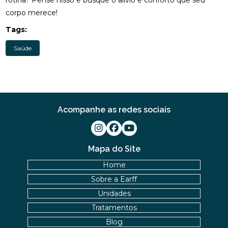
rotina? Pense nisso e busque o alívio e conforto que seu
DESCUBRA OS BENEFÍCIOS DA OSTEOPATIA
corpo merece!
Tags:
DESCUBRA OS BENEFÍCIOS DA QUIROPRAXIA NA
FISIOTERAPIA
Saúde
DESCUBRA OS BENEFÍCIOS DE UMA CLÍNICA DE
OSTEOPATIA PARA SUA SAÚDE
DICAS PARA ESCOLHER A MELHOR PALMILHA PARA
JOANETE
Acompanhe as redes sociais
EM QUAIS CASOS A FISIOTERAPIA É
RECOMENDADA?
Mapa do Site
ENCONTRE A CLÍNICA DE QUIROPRAXIA PERTO DE
Home
VOCÊ
Sobre a Earff
ENCONTRE A MELHOR CLÍNICA DE QUIROPRAXIA
Unidades
PERTO DE VOCÊ
Tratamentos
ENCONTRE QUIROPRAXIA PERTO DE VOCÊ
Blog