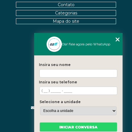
Contato
ENCONTRE QUIROPRAXIA PERTO DE VOCÊ E
Categorias
MELHORE A SAÚDE
Mapa do site
ENCONTRE QUIROPRAXIA PERTO DE VOCÊ E
MELHORE SUA SAÚDE
ENCONTRE QUIROPRAXIA PERTO DE VOCÊ PARA
Nossas Unidades
Olá! Fale agora pelo WhatsApp
ALÍVIO E BEM-ESTAR
Icaraí - Niterói
Freguesia - Rio de Janeiro
ENCONTRE QUIROPRAXIA PERTO DE VOCÊ: TUDO
Insira seu nome
SOBRE O TEMA
Barra - Rio de Janeiro
Copacabana - Rio de Janeiro
ESTRATÉGIAS PARA ALIVIAR O NEUROMA DE
Insira seu telefone
MORTON COM PALMILHAS
Fale Conosco
(21) 3619-5657
FATORES QUE IMPACTAM O PREÇO DE PALMILHA
(21) 99390-3850
Selecione a unidade
3D
contato@fisioterapiainvestigativa.com
Segunda a sexta, das 7h às 21h
FISIOTERAPIA DE REABILITAÇÃO VESTIBULAR PARA
MELHORAR SEU EQUILÍBRIO
INICIAR CONVERSA