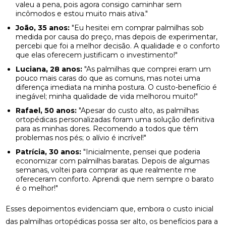
valeu a pena, pois agora consigo caminhar sem
CONSULTA COM ACUPUNTURISTA: O QUE ESPERAR
incômodos e estou muito mais ativa."
João, 35 anos:
"Eu hesitei em comprar palmilhas sob
DESCUBRA A ACUPUNTURA RJ: BENEFÍCIOS E
medida por causa do preço, mas depois de experimentar,
PRÁTICAS
percebi que foi a melhor decisão. A qualidade e o conforto
que elas oferecem justificam o investimento!"
DESCUBRA COMO A PALMILHA PARA FASCITE
Luciana, 28 anos:
"As palmilhas que comprei eram um
PLANTAR PODE ALIVIAR SUAS DORES
pouco mais caras do que as comuns, mas notei uma
diferença imediata na minha postura. O custo-benefício é
DESCUBRA COMO A QUIROPRAXIA E A
inegável; minha qualidade de vida melhorou muito!"
FISIOTERAPIA PODEM TRANSFORMAR SUA SAÚDE
Rafael, 50 anos:
"Apesar do custo alto, as palmilhas
ortopédicas personalizadas foram uma solução definitiva
DESCUBRA COMO UM QUIROPRATA PODE
para as minhas dores. Recomendo a todos que têm
TRANSFORMAR SUA SAÚDE
problemas nos pés; o alívio é incrível!"
Patrícia, 30 anos:
"Inicialmente, pensei que poderia
DESCUBRA O PREÇO DA PALMILHA ORTOPÉDICA E
economizar com palmilhas baratas. Depois de algumas
COMO ESCOLHER A IDEAL
semanas, voltei para comprar as que realmente me
ofereceram conforto. Aprendi que nem sempre o barato
DESCUBRA O PREÇO DA PALMILHA ORTOPÉDICA E
é o melhor!"
COMO ESCOLHER A MELHOR
Esses depoimentos evidenciam que, embora o custo inicial
DESCUBRA O PREÇO DA PALMILHA PARA PÉ CHATO
das palmilhas ortopédicas possa ser alto, os benefícios para a