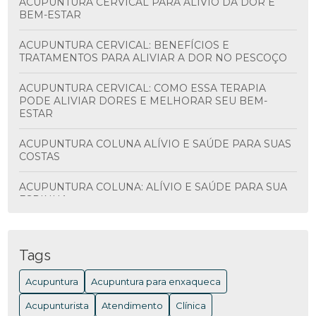
ACUPUNTURA CERVICAL PARA ALÍVIO DA DOR E
BEM-ESTAR
ACUPUNTURA CERVICAL: BENEFÍCIOS E
TRATAMENTOS PARA ALIVIAR A DOR NO PESCOÇO
ACUPUNTURA CERVICAL: COMO ESSA TERAPIA
PODE ALIVIAR DORES E MELHORAR SEU BEM-
ESTAR
ACUPUNTURA COLUNA ALÍVIO E SAÚDE PARA SUAS
COSTAS
ACUPUNTURA COLUNA: ALÍVIO E SAÚDE PARA SUA
ESPINHA
ACUPUNTURA COLUNA: BENEFÍCIOS E
TRATAMENTOS
Tags
ACUPUNTURA COLUNA: BENEFÍCIOS E COMO
Acupuntura
Acupuntura para enxaqueca
FUNCIONA PARA ALIVIAR DORES
Acupunturista
Atendimento
Clínica