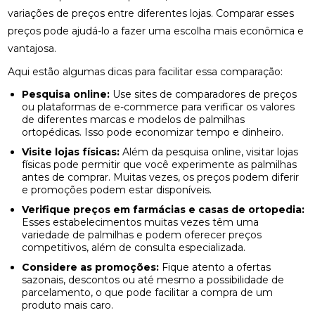
variações de preços entre diferentes lojas. Comparar esses
COMO A OSTEOPATIA RJ PODE MELHORAR SUA
QUALIDADE DE VIDA
preços pode ajudá-lo a fazer uma escolha mais econômica e
vantajosa.
COMO A PALMILHA PARA ESPORÃO PODE ALIVIAR
SUAS DORES
Aqui estão algumas dicas para facilitar essa comparação:
Pesquisa online:
Use sites de comparadores de preços
COMO A PALMILHA PARA FASCITE PLANTAR PODE
ou plataformas de e-commerce para verificar os valores
ALIVIAR SUAS DORES
de diferentes marcas e modelos de palmilhas
ortopédicas. Isso pode economizar tempo e dinheiro.
COMO A QUIROPRAXIA PODE AJUDAR NO
Visite lojas físicas:
Além da pesquisa online, visitar lojas
TRATAMENTO DA ESCOLIOSE
físicas pode permitir que você experimente as palmilhas
antes de comprar. Muitas vezes, os preços podem diferir
COMO A QUIROPRAXIA PODE ALIVIAR DORES NO
e promoções podem estar disponíveis.
JOELHO
Verifique preços em farmácias e casas de ortopedia:
Esses estabelecimentos muitas vezes têm uma
COMO AS PALMILHAS AJUDAM NO SEU
variedade de palmilhas e podem oferecer preços
TRATAMENTO?
competitivos, além de consulta especializada.
Considere as promoções:
Fique atento a ofertas
COMO AS PALMILHAS PARA JOANETE PODEM
sazonais, descontos ou até mesmo a possibilidade de
MELHORAR SEU CONFORTO
parcelamento, o que pode facilitar a compra de um
produto mais caro.