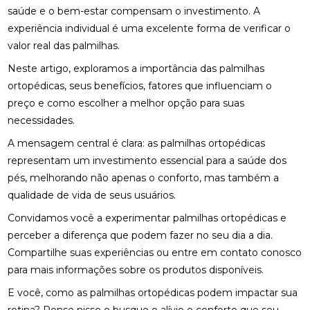
E COMO ESCOLHER A IDEAL
saúde e o bem-estar compensam o investimento. A
experiência individual é uma excelente forma de verificar o
DESCUBRA O PREÇO DA PALMILHA SOB MEDIDA: 6
FATORES IMPORTANTES
valor real das palmilhas.
Neste artigo, exploramos a importância das palmilhas
DESCUBRA O PREÇO DA PALMILHA SOB MEDIDA: 6
FATORES QUE INFLUENCIAM
ortopédicas, seus benefícios, fatores que influenciam o
preço e como escolher a melhor opção para suas
DESCUBRA O PREÇO DAS PALMILHAS PARA
necessidades.
FASCITE PLANTAR E COMO ESCOLHER A IDEAL
A mensagem central é clara: as palmilhas ortopédicas
DESCUBRA ONDE FAZER FISIOTERAPIA
representam um investimento essencial para a saúde dos
RESPIRATÓRIA COM QUALIDADE E SEGURANÇA
pés, melhorando não apenas o conforto, mas também a
qualidade de vida de seus usuários.
DESCUBRA OS BENEFÍCIOS DA ACUPUNTURA RJ
PARA A SUA SAÚDE
Convidamos você a experimentar palmilhas ortopédicas e
perceber a diferença que podem fazer no seu dia a dia.
DESCUBRA OS BENEFÍCIOS DA ACUPUNTURA RJ
Compartilhe suas experiências ou entre em contato conosco
PARA SUA SAÚDE E BEM-ESTAR
para mais informações sobre os produtos disponíveis.
DESCUBRA OS BENEFÍCIOS DA CLÍNICA DE
E você, como as palmilhas ortopédicas podem impactar sua
QUIROPRAXIA PARA SUA SAÚDE