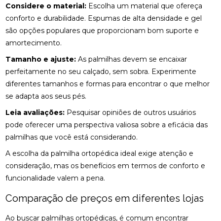
Considere o material:
Escolha um material que ofereça
conforto e durabilidade. Espumas de alta densidade e gel
COMO A CONSULTA COM UM ACUPUNTURISTA
PODE TRANSFORMAR SUA SAÚDE
são opções populares que proporcionam bom suporte e
amortecimento.
COMO A FISIOTERAPIA PODE AJUDAR NA
Tamanho e ajuste:
As palmilhas devem se encaixar
REABILITAÇÃO DO LABIRINTO
perfeitamente no seu calçado, sem sobra. Experimente
COMO A FISIOTERAPIA RESPIRATÓRIA DOMICILIAR
diferentes tamanhos e formas para encontrar o que melhor
PODE MELHORAR SUA QUALIDADE DE VIDA
se adapta aos seus pés.
COMO A OSTEOPATIA PARA COLUNA PODE
Leia avaliações:
Pesquisar opiniões de outros usuários
MELHORAR SUA SAÚDE
pode oferecer uma perspectiva valiosa sobre a eficácia das
palmilhas que você está considerando.
COMO A OSTEOPATIA PARA COLUNA PODE
TRANSFORMAR SUA SAÚDE
A escolha da palmilha ortopédica ideal exige atenção e
consideração, mas os benefícios em termos de conforto e
COMO A OSTEOPATIA PODE AJUDAR NA
funcionalidade valem a pena.
TRATAMENTO DA HÉRNIA DE DISCO
Comparação de preços em diferentes lojas
COMO A OSTEOPATIA PODE ALIVIAR A DOR NO
NERVO CIÁTICO
Ao buscar palmilhas ortopédicas, é comum encontrar