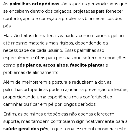
As
palmilhas ortopédicas
são suportes personalizados que
osteopatia hérnia de disco
osteopatia nervo ciático
se encaixam dentro dos calçados, projetadas para fornecer
ACUPUNTURA PARA COLUNA: COMO ALIVIAR
palmilha esporão
palmilha fascite plantar
DORES E PROMOVER A SAÚDE
conforto, apoio e correção a problemas biomecânicos dos
palmilha fascite plantar preço
palmilha joanete
pés.
ACUPUNTURA PARA ENXAQUECA ALIVIA A DOR E
palmilha ortopedica preço
palmilha para pé chato
MELHORA A QUALIDADE DE VIDA
Elas são feitas de materiais variados, como espuma, gel ou
até mesmo materiais mais rígidos, dependendo da
palmilha para pé chato preço
ACUPUNTURA PARA ENXAQUECA: ALIVIE SUAS
necessidade de cada usuário. Essas palmilhas são
DORES COM ESTA ABORDAGEM NATURAL
palmilha sob medida preço
quiropraxia
especialmente úteis para pessoas que sofrem de condições
quiropraxia RJ
quiropraxia cervical
como
pés planos
,
arcos altos
,
fasciíte plantar
e
ACUPUNTURA PARA ENXAQUECA: ALÍVIO EFICAZ
problemas de alinhamento.
quiropraxia em Niterói
quiropraxia nervo ciático
ACUPUNTURA PARA ENXAQUECA: ALÍVIO NATURAL
Além de melhorarem a postura e reduzirem a dor, as
quiropraxia para joelho
quiropraxia para nervo ciático
palmilhas ortopédicas podem ajudar na prevenção de lesões,
ACUPUNTURA PARA NERVO CIÁTICO: ALÍVIO EFICAZ
quiropraxia perto
quiropraxia perto de mim
PARA A DOR E MELHORA DA MOBILIDADE
proporcionando uma experiência mais confortável ao
caminhar ou ficar em pé por longos períodos.
rpg escoliose
ACUPUNTURA PARA NERVO CIÁTICO: ALÍVIO EFICAZ
Enfim, as palmilhas ortopédicas não apenas oferecem
PARA DOR E MELHORA DA MOBILIDADE
suporte, mas também contribuem significativamente para a
ACUPUNTURA PARA O NERVO CIÁTICO: ALÍVIO
saúde geral dos pés
, o que torna essencial considerar este