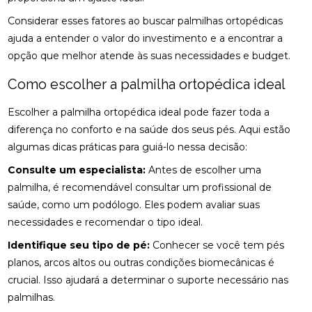
ENCONTRE ALÍVIO E BEM-ESTAR NA REGIÃO
Considerar esses fatores ao buscar palmilhas ortopédicas
CLÍNICA DE QUIROPRAXIA PERTO DE MIM:
ajuda a entender o valor do investimento e a encontrar a
ENCONTRE ALÍVIO E BEM-ESTAR NA SUA REGIÃO
opção que melhor atende às suas necessidades e budget.
CLÍNICA DE QUIROPRAXIA PERTO DE MIM:
Como escolher a palmilha ortopédica ideal
ENCONTRE ALÍVIO E BEM-ESTAR PELA REGIÃO
Escolher a palmilha ortopédica ideal pode fazer toda a
CLÍNICA DE QUIROPRAXIA PERTO DE MIM:
LOCALIZE ALÍVIO E BEM-ESTAR NA SUA REGIÃO
diferença no conforto e na saúde dos seus pés. Aqui estão
algumas dicas práticas para guiá-lo nessa decisão:
CLÍNICA DE QUIROPRAXIA PERTO DE MIM: TUDO
Consulte um especialista:
Antes de escolher uma
SOBRE O TEMA
palmilha, é recomendável consultar um profissional de
COMO A ACUPUNTURA PODE ALIVIAR A
saúde, como um podólogo. Eles podem avaliar suas
ENXAQUECA DE FORMA EFICAZ
necessidades e recomendar o tipo ideal.
COMO A ACUPUNTURA PODE ALIVIAR A
Identifique seu tipo de pé:
Conhecer se você tem pés
ENXAQUECA E MELHORAR SUA QUALIDADE DE
planos, arcos altos ou outras condições biomecânicas é
VIDA
crucial. Isso ajudará a determinar o suporte necessário nas
palmilhas.
COMO A ACUPUNTURA PODE ALIVIAR A
ENXAQUECA NATURALMENTE