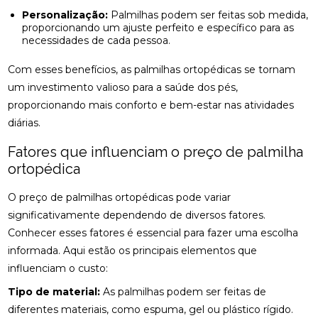
Personalização:
Palmilhas podem ser feitas sob medida,
BENEFÍCIOS DA OSTEOPATIA RJ PARA SUA SAÚDE
proporcionando um ajuste perfeito e específico para as
necessidades de cada pessoa.
BENEFÍCIOS DA PALMILA ORTOPÉDICA PARA
SAÚDE
Com esses benefícios, as palmilhas ortopédicas se tornam
um investimento valioso para a saúde dos pés,
BENEFÍCIOS DA PALMILHA PARA JOANETE QUE
proporcionando mais conforto e bem-estar nas atividades
VOCÊ PRECISA CONHECER
diárias.
BENEFÍCIOS DA QUIROPRAXIA CERVICAL
Fatores que influenciam o preço de palmilha
ortopédica
BENEFÍCIOS DA QUIROPRAXIA CERVICAL PARA SUA
SAÚDE
O preço de palmilhas ortopédicas pode variar
BENEFÍCIOS DA QUIROPRAXIA CERVICAL PARA SUA
significativamente dependendo de diversos fatores.
SAÚDE: GUIA COMPLETO
Conhecer esses fatores é essencial para fazer uma escolha
informada. Aqui estão os principais elementos que
BENEFÍCIOS DA QUIROPRAXIA CERVICAL: UM GUIA
influenciam o custo:
COMPLETO
Tipo de material:
As palmilhas podem ser feitas de
BENEFÍCIOS DA QUIROPRAXIA EM NITERÓI
diferentes materiais, como espuma, gel ou plástico rígido.