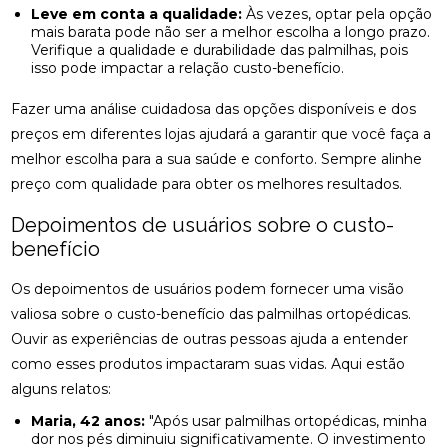
COMO ENCONTRAR QUIROPRAXIA PERTO DE VOCÊ
Leve em conta a qualidade:
Às vezes, optar pela opção
PARA ALÍVIO DAS DORES
mais barata pode não ser a melhor escolha a longo prazo.
Verifique a qualidade e durabilidade das palmilhas, pois
COMO ENCONTRAR UM ACUPUNTURISTA
isso pode impactar a relação custo-benefício.
QUALIFICADO
Fazer uma análise cuidadosa das opções disponíveis e dos
COMO ESCOLHER A PALMILHA IDEAL PARA PÉ
preços em diferentes lojas ajudará a garantir que você faça a
CHATO E MELHORAR SEU CONFORTO
melhor escolha para a sua saúde e conforto. Sempre alinhe
COMO ESCOLHER O MELHOR ACUPUNTURISTA
preço com qualidade para obter os melhores resultados.
PARA SUAS NECESSIDADES DE SAÚDE
Depoimentos de usuários sobre o custo-
COMO ESCOLHER O MELHOR ACUPUNTURISTA
benefício
PARA VOCÊ
Os depoimentos de usuários podem fornecer uma visão
COMO FUNCIONA A CONSULTA COM UM
valiosa sobre o custo-benefício das palmilhas ortopédicas.
ACUPUNTURISTA E O QUE ESPERAR
Ouvir as experiências de outras pessoas ajuda a entender
como esses produtos impactaram suas vidas. Aqui estão
COMO MELHORAR O ATENDIMENTO DA SUA
CLÍNICA?
alguns relatos:
Maria, 42 anos:
"Após usar palmilhas ortopédicas, minha
COMO MONTAR SUA CLÍNICA?
dor nos pés diminuiu significativamente. O investimento