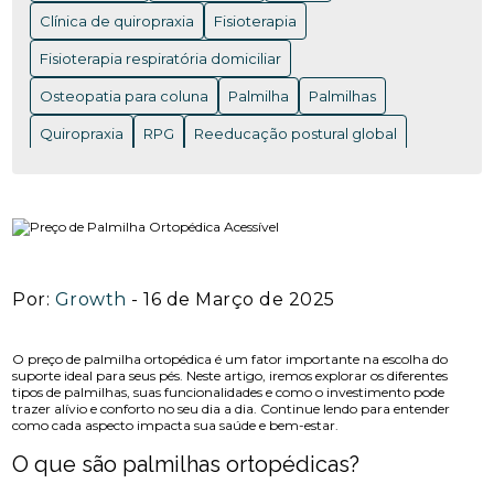
ACUPUNTURA EM NITERÓI: BENEFÍCIOS E ONDE
ENCONTRAR OS MELHORES PROFISSIONAIS
Clínica de quiropraxia
Fisioterapia
Fisioterapia respiratória domiciliar
ACUPUNTURA EM NITERÓI: BENEFÍCIOS QUE VOCÊ
PRECISA CONHECER
Osteopatia para coluna
Palmilha
Palmilhas
ACUPUNTURA EM NITERÓI: DESCUBRA OS
Quiropraxia
RPG
Reeducação postural global
BENEFÍCIOS DESSA TERAPIA MILENAR
Rpg para coluna
Saúde
Saúde
acupuntura RJ
ACUPUNTURA EM NITERÓI: DESCUBRA OS
acupuntura cervical
acupuntura coluna
BENEFÍCIOS E ENCONTRE OS MELHORES
ESPECIALISTAS NA REGIÃO
acupunturista consulta
clínica de quiropraxia perto de mim
ACUPUNTURA NERVO CIÁTICO: BENEFÍCIOS
Por:
Growth
- 16 de Março de 2025
INCRÍVEIS PARA ALÍVIO
fisioterapia de reabilitação vestibular
ACUPUNTURA PARA ALIVIAR A DOR DO NERVO
fisioterapia na reabilitação vestibular
fisioterapia ocular
O preço de palmilha ortopédica é um fator importante na escolha do
CIÁTICO E MELHORAR A QUALIDADE DE VIDA
suporte ideal para seus pés. Neste artigo, iremos explorar os diferentes
tipos de palmilhas, suas funcionalidades e como o investimento pode
fisioterapia para labirinto
trazer alívio e conforto no seu dia a dia. Continue lendo para entender
ACUPUNTURA PARA ALIVIAR DOR NO NERVO
como cada aspecto impacta sua saúde e bem-estar.
onde fazer fisioterapia respiratória
osteopatia RJ
CIÁTICO
O que são palmilhas ortopédicas?
osteopatia cervical
osteopatia coluna
ACUPUNTURA PARA ALIVIAR NERVO CIÁTICO