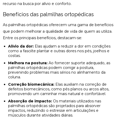
NATURAL E EFICAZ
recurso na busca por alívio e conforto.
ACUPUNTURA PERTO DE MIM: ENCONTRE O
Benefícios das palmilhas ortopédicas
MELHOR ATENDIMENTO NA SUA REGIÃO
As palmilhas ortopédicas oferecem uma gama de benefícios
ACUPUNTURA PERTO DE MIM: ENCONTRE O
que podem melhorar a qualidade de vida de quem as utiliza.
MELHOR ATENDIMENTO PARA SEU BEM-ESTAR
Entre os principais benefícios, destacam-se:
ACUPUNTURA RJ: ALÍVIO E BEM-ESTAR
Alívio da dor:
Elas ajudam a reduzir a dor em condições
como a fasciíte plantar e outras dores nos pés, joelhos e
ACUPUNTURA RJ: DESCUBRA OS BENEFÍCIOS E
costas.
ONDE ENCONTRAR
Melhora na postura:
Ao fornecer suporte adequado, as
palmilhas ortopédicas podem corrigir a postura,
ACUPUNTURA: BENEFÍCIOS E APLICAÇÕES PARA
prevenindo problemas mais sérios no alinhamento da
SUA SAÚDE
coluna.
Correção biomecânica:
Elas auxiliam na correção de
BENEFÍCIOS DA ACUPUNTURA PARA SAÚDE
defeitos biomecânicos, como pés planos ou arcos altos,
promovendo um caminhar mais natural e confortável.
BENEFÍCIOS DA ACUPUNTURA RJ PARA SAÚDE E
Absorção de impacto:
Os materiais utilizados nas
BEM-ESTAR
palmilhas ortopédicas são projetados para absorver
impactos, reduzindo o estresse em articulações e
BENEFÍCIOS DA OSTEOPATIA PARA A COLUNA
músculos durante atividades diárias.