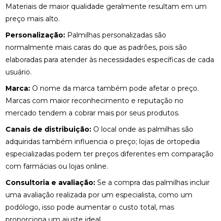
Materiais de maior qualidade geralmente resultam em um
BENEFÍCIOS DA QUIROPRAXIA NA FISIOTERAPIA
preço mais alto.
BENEFÍCIOS DA QUIROPRAXIA PARA A SAÚDE
Personalização:
Palmilhas personalizadas são
normalmente mais caras do que as padrões, pois são
BENEFÍCIOS DA QUIROPRAXIA PARA ALIVIAR O
NERVO CIÁTICO
elaboradas para atender às necessidades específicas de cada
usuário.
BENEFÍCIOS DA QUIROPRAXIA PARA JOELHO E
Marca:
O nome da marca também pode afetar o preço.
COMO FUNCIONA
Marcas com maior reconhecimento e reputação no
BENEFÍCIOS DA QUIROPRAXIA PARA O NERVO
mercado tendem a cobrar mais por seus produtos.
CIÁTICO
Canais de distribuição:
O local onde as palmilhas são
BENEFÍCIOS DA QUIROPRAXIA PARA SUA SAÚDE
adquiridas também influencia o preço; lojas de ortopedia
especializadas podem ter preços diferentes em comparação
BENEFÍCIOS DAS PALMILHAS PARA JOANETE
com farmácias ou lojas online.
Consultoria e avaliação:
Se a compra das palmilhas incluir
CLÍNICA DE OSTEOPATIA: COMO ESCOLHER A
MELHOR PARA SUAS NECESSIDADES
uma avaliação realizada por um especialista, como um
podólogo, isso pode aumentar o custo total, mas
CLÍNICA DE QUIROPRAXIA PERTO DE MIM:
proporciona um ajuste ideal.