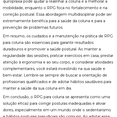
quiropraxia pode ajudar a realinhar a coluna e a melhorar a
BENEFÍCIOS DO TRATAMENTO
mobilidade, enquanto o RPG foca no fortalecimento e na
correção postural. Essa abordagem multidisciplinar pode ser
OS BENEFÍCIOS DA ACUPUNTURA PARA A SAÚDE E
BEM-ESTAR
extremamente benéfica para a saúde da coluna e para a
prevenção de problemas futuros.
OSTEOPATIA CERVICAL: ALÍVIO PARA SEUS
SINTOMAS
Em resumo, os cuidados e a manutenção na prática de RPG
para coluna são essenciais para garantir resultados
OSTEOPATIA CERVICAL: BENEFÍCIOS E
duradouros e promover a saúde postural. Ao manter a
TRATAMENTOS
regularidade das sessões, praticar exercícios em casa, prestar
atenção à ergonomia e ao seu corpo, e considerar atividades
OSTEOPATIA CERVICAL: BENEFÍCIOS QUE VOCÊ
PRECISA CONHECER
complementares, você estará investindo na sua saúde e
bem-estar. Lembre-se sempre de buscar a orientação de
OSTEOPATIA CERVICAL: COMO ALIVIAR DORES E
profissionais qualificados e de adotar hábitos saudáveis para
MELHORAR A MOBILIDADE
manter a saúde da sua coluna em dia.
OSTEOPATIA CERVICAL: COMO ALIVIAR DORES E
Em conclusão, o RPG para coluna se apresenta como uma
MELHORAR A QUALIDADE DE VIDA
solução eficaz para corrigir posturas inadequadas e aliviar
dores, especialmente em um mundo onde o sedentarismo
OSTEOPATIA CERVICAL: COMO ALIVIAR DORES E
MELHORAR SUA QUALIDADE DE VIDA
e hábitos posturais prejudiciais são comuns. Ao adotar essa