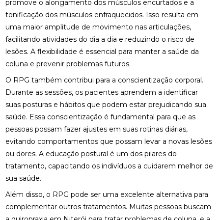
promove o alongamento dos músculos encurtados e a
BENEFÍCIOS DA OSTEOPATIA PARA A COLUNA
tonificação dos músculos enfraquecidos. Isso resulta em
uma maior amplitude de movimento nas articulações,
BENEFÍCIOS DA OSTEOPATIA RJ PARA SUA SAÚDE
facilitando atividades do dia a dia e reduzindo o risco de
BENEFÍCIOS DA PALMILA ORTOPÉDICA PARA
lesões. A flexibilidade é essencial para manter a saúde da
SAÚDE
coluna e prevenir problemas futuros.
BENEFÍCIOS DA PALMILHA PARA JOANETE QUE
O RPG também contribui para a conscientização corporal.
VOCÊ PRECISA CONHECER
Durante as sessões, os pacientes aprendem a identificar
suas posturas e hábitos que podem estar prejudicando sua
BENEFÍCIOS DA QUIROPRAXIA CERVICAL
saúde. Essa conscientização é fundamental para que as
pessoas possam fazer ajustes em suas rotinas diárias,
BENEFÍCIOS DA QUIROPRAXIA CERVICAL PARA SUA
SAÚDE
evitando comportamentos que possam levar a novas lesões
ou dores. A educação postural é um dos pilares do
BENEFÍCIOS DA QUIROPRAXIA CERVICAL PARA SUA
tratamento, capacitando os indivíduos a cuidarem melhor de
SAÚDE: GUIA COMPLETO
sua saúde.
BENEFÍCIOS DA QUIROPRAXIA CERVICAL: UM GUIA
Além disso, o RPG pode ser uma excelente alternativa para
COMPLETO
complementar outros tratamentos. Muitas pessoas buscam
a
quiropraxia em Niterói
para tratar problemas de coluna, e a
BENEFÍCIOS DA QUIROPRAXIA EM NITERÓI