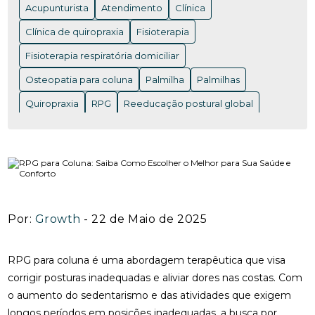
Acupunturista
Atendimento
Clínica
ACUPUNTURA EM NITERÓI: BENEFÍCIOS E ONDE
ENCONTRAR OS MELHORES PROFISSIONAIS
Clínica de quiropraxia
Fisioterapia
Fisioterapia respiratória domiciliar
ACUPUNTURA EM NITERÓI: BENEFÍCIOS QUE VOCÊ
PRECISA CONHECER
Osteopatia para coluna
Palmilha
Palmilhas
ACUPUNTURA EM NITERÓI: DESCUBRA OS
Quiropraxia
RPG
Reeducação postural global
BENEFÍCIOS DESSA TERAPIA MILENAR
Rpg para coluna
Saúde
Saúde
acupuntura RJ
ACUPUNTURA EM NITERÓI: DESCUBRA OS
acupuntura cervical
acupuntura coluna
BENEFÍCIOS E ENCONTRE OS MELHORES
ESPECIALISTAS NA REGIÃO
acupunturista consulta
clínica de quiropraxia perto de mim
ACUPUNTURA NERVO CIÁTICO: BENEFÍCIOS
INCRÍVEIS PARA ALÍVIO
Por:
Growth
- 22 de Maio de 2025
fisioterapia de reabilitação vestibular
ACUPUNTURA PARA ALIVIAR A DOR DO NERVO
fisioterapia na reabilitação vestibular
fisioterapia ocular
CIÁTICO E MELHORAR A QUALIDADE DE VIDA
RPG para coluna é uma abordagem terapêutica que visa
fisioterapia para labirinto
corrigir posturas inadequadas e aliviar dores nas costas. Com
ACUPUNTURA PARA ALIVIAR DOR NO NERVO
o aumento do sedentarismo e das atividades que exigem
onde fazer fisioterapia respiratória
osteopatia RJ
CIÁTICO
longos períodos em posições inadequadas, a busca por