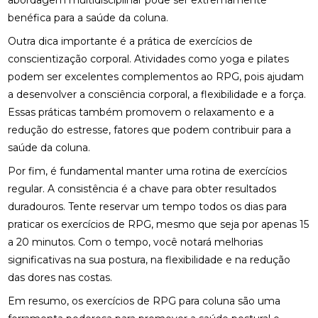
abordagem multidisciplinar pode ser extremamente
FISIOTERAPIA NO PÉ PARA ALÍVIO E RECUPERAÇÃO
benéfica para a saúde da coluna.
EFICIENTE
Outra dica importante é a prática de exercícios de
FISIOTERAPIA NO PÉ: BENEFÍCIOS E TRATAMENTOS
conscientização corporal. Atividades como yoga e pilates
podem ser excelentes complementos ao RPG, pois ajudam
FISIOTERAPIA OCULAR: BENEFÍCIOS E TÉCNICAS
a desenvolver a consciência corporal, a flexibilidade e a força.
FISIOTERAPIA OCULAR: BENEFÍCIOS E
Essas práticas também promovem o relaxamento e a
TRATAMENTOS PARA A SAÚDE VISUAL
redução do estresse, fatores que podem contribuir para a
saúde da coluna.
FISIOTERAPIA OCULAR: BENEFÍCIOS E
TRATAMENTOS
Por fim, é fundamental manter uma rotina de exercícios
regular. A consistência é a chave para obter resultados
FISIOTERAPIA OCULAR: COMO MELHORAR A SAÚDE
duradouros. Tente reservar um tempo todos os dias para
DOS SEUS OLHOS E AUMENTAR O CONFORTO
VISUAL
praticar os exercícios de RPG, mesmo que seja por apenas 15
a 20 minutos. Com o tempo, você notará melhorias
FISIOTERAPIA OCULAR: MELHORE SUA VISÃO HOJE!
significativas na sua postura, na flexibilidade e na redução
das dores nas costas.
FISIOTERAPIA OCULAR: MELHORES PRÁTICAS E
BENEFÍCIOS
Em resumo, os exercícios de RPG para coluna são uma