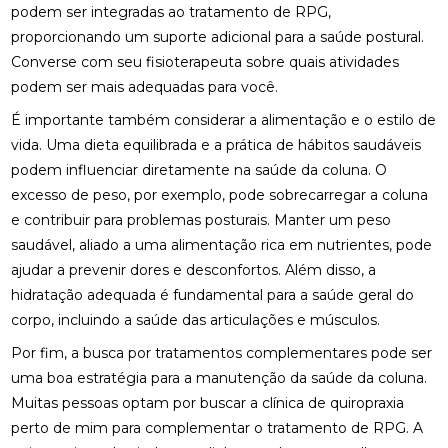
podem ser integradas ao tratamento de RPG,
FISIOTERAPIA: BENEFÍCIOS E IMPORTÂNCIA PARA A
proporcionando um suporte adicional para a saúde postural.
SUA SAÚDE
Converse com seu fisioterapeuta sobre quais atividades
podem ser mais adequadas para você.
FISIOTERAPIA: BENEFÍCIOS E TRATAMENTOS
É importante também considerar a alimentação e o estilo de
MELHORES CLÍNICAS DE OSTEOPATIA
vida. Uma dieta equilibrada e a prática de hábitos saudáveis
podem influenciar diretamente na saúde da coluna. O
MELHORES CLÍNICAS DE QUIROPRAXIA PARA
ALÍVIO DA DOR E BEM-ESTAR
excesso de peso, por exemplo, pode sobrecarregar a coluna
e contribuir para problemas posturais. Manter um peso
MELHORES PALMILHAS JOANETE PARA CONFORTO
saudável, aliado a uma alimentação rica em nutrientes, pode
TOTAL
ajudar a prevenir dores e desconfortos. Além disso, a
hidratação adequada é fundamental para a saúde geral do
O QUE É QUIROPRAXIA E COMO ELA PODE
BENEFICIAR SUA SAÚDE
corpo, incluindo a saúde das articulações e músculos.
Por fim, a busca por tratamentos complementares pode ser
O QUE É QUIROPRAXIA?
uma boa estratégia para a manutenção da saúde da coluna.
O QUE É RPG NA FISIOTERAPIA?
Muitas pessoas optam por buscar a
clínica de quiropraxia
perto de mim
para complementar o tratamento de RPG. A
ONDE FAZER FISIOTERAPIA RESPIRATÓRIA E