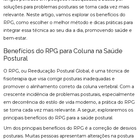
osteopatia cervical
osteopatia coluna
soluções para problemas posturais se torna cada vez mais
ACUPUNTURA PARA ALIVIAR NERVO CIÁTICO
osteopatia hérnia de disco
osteopatia nervo ciático
relevante. Neste artigo, vamos explorar os benefícios do
ACUPUNTURA PARA COLUNA: COMO ALIVIAR
RPG, como escolher o melhor método e dicas práticas para
palmilha esporão
palmilha fascite plantar
DORES E PROMOVER A SAÚDE
integrar essa técnica ao seu dia a dia, promovendo saúde e
palmilha fascite plantar preço
palmilha joanete
bem-estar.
ACUPUNTURA PARA ENXAQUECA ALIVIA A DOR E
palmilha ortopedica preço
palmilha para pé chato
MELHORA A QUALIDADE DE VIDA
Benefícios do RPG para Coluna na Saúde
palmilha para pé chato preço
Postural
ACUPUNTURA PARA ENXAQUECA: ALIVIE SUAS
DORES COM ESTA ABORDAGEM NATURAL
palmilha sob medida preço
quiropraxia
O RPG, ou Reeducação Postural Global, é uma técnica de
quiropraxia RJ
quiropraxia cervical
ACUPUNTURA PARA ENXAQUECA: ALÍVIO EFICAZ
fisioterapia que visa corrigir posturas inadequadas e
promover o alinhamento correto da coluna vertebral. Com a
quiropraxia em Niterói
quiropraxia nervo ciático
ACUPUNTURA PARA ENXAQUECA: ALÍVIO NATURAL
crescente incidência de problemas posturais, especialmente
quiropraxia para joelho
quiropraxia para nervo ciático
em decorrência do estilo de vida moderno, a prática do RPG
ACUPUNTURA PARA NERVO CIÁTICO: ALÍVIO EFICAZ
quiropraxia perto
quiropraxia perto de mim
se torna cada vez mais relevante. A seguir, exploraremos os
PARA A DOR E MELHORA DA MOBILIDADE
principais benefícios do RPG para a saúde postural.
rpg escoliose
ACUPUNTURA PARA NERVO CIÁTICO: ALÍVIO EFICAZ
Um dos principais benefícios do RPG é a correção de desvios
PARA DOR E MELHORA DA MOBILIDADE
posturais. Muitas pessoas apresentam alterações na postura