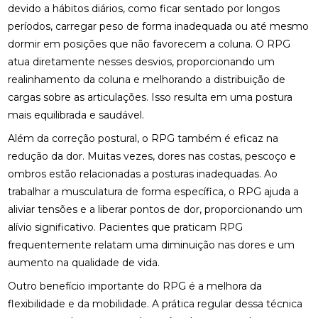
ACUPUNTURA PARA O NERVO CIÁTICO: ALÍVIO
devido a hábitos diários, como ficar sentado por longos
NATURAL E EFICAZ
períodos, carregar peso de forma inadequada ou até mesmo
dormir em posições que não favorecem a coluna. O RPG
ACUPUNTURA PERTO DE MIM: ENCONTRE O
atua diretamente nesses desvios, proporcionando um
MELHOR ATENDIMENTO NA SUA REGIÃO
realinhamento da coluna e melhorando a distribuição de
ACUPUNTURA PERTO DE MIM: ENCONTRE O
cargas sobre as articulações. Isso resulta em uma postura
MELHOR ATENDIMENTO PARA SEU BEM-ESTAR
mais equilibrada e saudável.
ACUPUNTURA RJ: ALÍVIO E BEM-ESTAR
Além da correção postural, o RPG também é eficaz na
redução da dor. Muitas vezes, dores nas costas, pescoço e
ACUPUNTURA RJ: DESCUBRA OS BENEFÍCIOS E
ombros estão relacionadas a posturas inadequadas. Ao
ONDE ENCONTRAR
trabalhar a musculatura de forma específica, o RPG ajuda a
aliviar tensões e a liberar pontos de dor, proporcionando um
ACUPUNTURA: BENEFÍCIOS E APLICAÇÕES PARA
SUA SAÚDE
alívio significativo. Pacientes que praticam RPG
frequentemente relatam uma diminuição nas dores e um
BENEFÍCIOS DA ACUPUNTURA PARA SAÚDE
aumento na qualidade de vida.
BENEFÍCIOS DA ACUPUNTURA RJ PARA SAÚDE E
Outro benefício importante do RPG é a melhora da
BEM-ESTAR
flexibilidade e da mobilidade. A prática regular dessa técnica