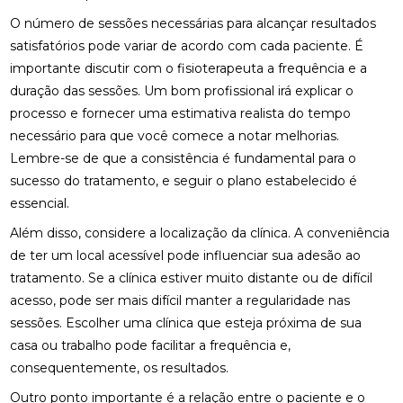
O número de sessões necessárias para alcançar resultados
COMO ENCONTRAR QUIROPRAXIA PERTO DE VOCÊ
PARA ALÍVIO DAS DORES
satisfatórios pode variar de acordo com cada paciente. É
importante discutir com o fisioterapeuta a frequência e a
COMO ENCONTRAR UM ACUPUNTURISTA
duração das sessões. Um bom profissional irá explicar o
QUALIFICADO
processo e fornecer uma estimativa realista do tempo
COMO ESCOLHER A PALMILHA IDEAL PARA PÉ
necessário para que você comece a notar melhorias.
CHATO E MELHORAR SEU CONFORTO
Lembre-se de que a consistência é fundamental para o
sucesso do tratamento, e seguir o plano estabelecido é
COMO ESCOLHER O MELHOR ACUPUNTURISTA
essencial.
PARA SUAS NECESSIDADES DE SAÚDE
Além disso, considere a localização da clínica. A conveniência
COMO ESCOLHER O MELHOR ACUPUNTURISTA
de ter um local acessível pode influenciar sua adesão ao
PARA VOCÊ
tratamento. Se a clínica estiver muito distante ou de difícil
COMO FUNCIONA A CONSULTA COM UM
acesso, pode ser mais difícil manter a regularidade nas
ACUPUNTURISTA E O QUE ESPERAR
sessões. Escolher uma clínica que esteja próxima de sua
casa ou trabalho pode facilitar a frequência e,
COMO MELHORAR O ATENDIMENTO DA SUA
consequentemente, os resultados.
CLÍNICA?
Outro ponto importante é a relação entre o paciente e o