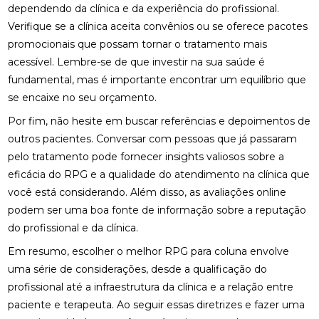
DESCUBRA O PREÇO DA PALMILHA PARA PÉ CHATO
dependendo da clínica e da experiência do profissional.
E COMO ESCOLHER A IDEAL
Verifique se a clínica aceita convênios ou se oferece pacotes
promocionais que possam tornar o tratamento mais
DESCUBRA O PREÇO DA PALMILHA SOB MEDIDA: 6
acessível. Lembre-se de que investir na sua saúde é
FATORES IMPORTANTES
fundamental, mas é importante encontrar um equilíbrio que
DESCUBRA O PREÇO DA PALMILHA SOB MEDIDA: 6
se encaixe no seu orçamento.
FATORES QUE INFLUENCIAM
Por fim, não hesite em buscar referências e depoimentos de
DESCUBRA O PREÇO DAS PALMILHAS PARA
outros pacientes. Conversar com pessoas que já passaram
FASCITE PLANTAR E COMO ESCOLHER A IDEAL
pelo tratamento pode fornecer insights valiosos sobre a
eficácia do RPG e a qualidade do atendimento na clínica que
DESCUBRA ONDE FAZER FISIOTERAPIA
você está considerando. Além disso, as avaliações online
RESPIRATÓRIA COM QUALIDADE E SEGURANÇA
podem ser uma boa fonte de informação sobre a reputação
DESCUBRA OS BENEFÍCIOS DA ACUPUNTURA RJ
do profissional e da clínica.
PARA A SUA SAÚDE
Em resumo, escolher o melhor RPG para coluna envolve
DESCUBRA OS BENEFÍCIOS DA ACUPUNTURA RJ
uma série de considerações, desde a qualificação do
PARA SUA SAÚDE E BEM-ESTAR
profissional até a infraestrutura da clínica e a relação entre
paciente e terapeuta. Ao seguir essas diretrizes e fazer uma
DESCUBRA OS BENEFÍCIOS DA CLÍNICA DE