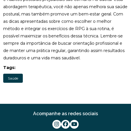
abordagem terapêutica, você não apenas melhora sua saúde
OSTEOPATIA CERVICAL: TRATAMENTOS EFICAZES
postural, mas também promove um bem-estar geral. Com
PARA ALÍVIO DA DOR E RIGIDEZ
as dicas apresentadas sobre como escolher o melhor
método e integrar os exercícios de RPG à sua rotina, é
OSTEOPATIA COLUNA: COMO ESSA PRÁTICA PODE
TRANSFORMAR SUA SAÚDE
possível maximizar os benefícios dessa técnica. Lembre-se
sempre da importância de buscar orientação profissional e
OSTEOPATIA COLUNA: COMO MELHORA A SAÚDE
de manter uma prática regular, garantindo assim resultados
DA SUA COLUNA
duradouros e uma vida mais saudável.
OSTEOPATIA COLUNA: TRATAMENTOS E BENEFÍCIOS
Tags:
QUE VOCÊ PRECISA CONHECER
Saúde
OSTEOPATIA DA COLUNA: TRATAMENTOS E
BENEFÍCIOS ESSENCIAIS
OSTEOPATIA E ESCOLIOSE: ALÍVIO E TRATAMENTO
EFICAZ
Acompanhe as redes sociais
OSTEOPATIA E ESCOLIOSE: TRATAMENTOS
EFICAZES