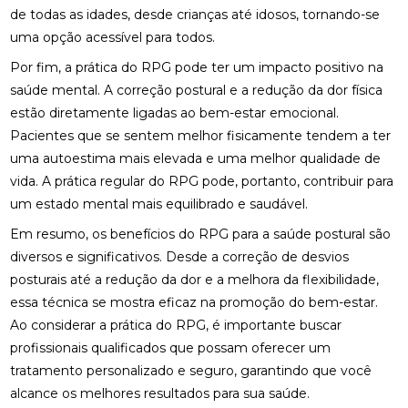
CLÍNICA DE QUIROPRAXIA PERTO DE MIM:
de todas as idades, desde crianças até idosos, tornando-se
ENCONTRE ALÍVIO E BEM-ESTAR NA REGIÃO
uma opção acessível para todos.
CLÍNICA DE QUIROPRAXIA PERTO DE MIM:
Por fim, a prática do RPG pode ter um impacto positivo na
ENCONTRE ALÍVIO E BEM-ESTAR NA SUA REGIÃO
saúde mental. A correção postural e a redução da dor física
estão diretamente ligadas ao bem-estar emocional.
CLÍNICA DE QUIROPRAXIA PERTO DE MIM:
Pacientes que se sentem melhor fisicamente tendem a ter
ENCONTRE ALÍVIO E BEM-ESTAR PELA REGIÃO
uma autoestima mais elevada e uma melhor qualidade de
CLÍNICA DE QUIROPRAXIA PERTO DE MIM:
vida. A prática regular do RPG pode, portanto, contribuir para
LOCALIZE ALÍVIO E BEM-ESTAR NA SUA REGIÃO
um estado mental mais equilibrado e saudável.
CLÍNICA DE QUIROPRAXIA PERTO DE MIM: TUDO
Em resumo, os benefícios do RPG para a saúde postural são
SOBRE O TEMA
diversos e significativos. Desde a correção de desvios
posturais até a redução da dor e a melhora da flexibilidade,
COMO A ACUPUNTURA PODE ALIVIAR A
essa técnica se mostra eficaz na promoção do bem-estar.
ENXAQUECA DE FORMA EFICAZ
Ao considerar a prática do RPG, é importante buscar
COMO A ACUPUNTURA PODE ALIVIAR A
profissionais qualificados que possam oferecer um
ENXAQUECA E MELHORAR SUA QUALIDADE DE
tratamento personalizado e seguro, garantindo que você
VIDA
alcance os melhores resultados para sua saúde.