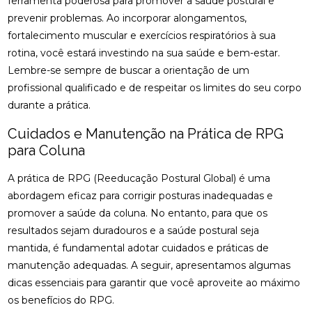
ferramenta poderosa para promover a saúde postural e
FISIOTERAPIA OCULAR: SAIBA COMO MELHORAR A
prevenir problemas. Ao incorporar alongamentos,
SAÚDE DOS OLHOS E AUMENTAR O CONFORTO
VISUAL
fortalecimento muscular e exercícios respiratórios à sua
rotina, você estará investindo na sua saúde e bem-estar.
FISIOTERAPIA PARA LABIRINTITE: ALÍVIO E
Lembre-se sempre de buscar a orientação de um
CONFORTO
profissional qualificado e de respeitar os limites do seu corpo
durante a prática.
FISIOTERAPIA PARA LABIRINTITE: COMO O
TRATAMENTO PODE MELHORAR SEU EQUILÍBRIO E
QUALIDADE DE VIDA
Cuidados e Manutenção na Prática de RPG
para Coluna
FISIOTERAPIA PARA LABIRINTITE: COMO O
TRATAMENTO PODE MELHORAR SEU EQUILÍBRIO E
A prática de RPG (Reeducação Postural Global) é uma
BEM-ESTAR
abordagem eficaz para corrigir posturas inadequadas e
promover a saúde da coluna. No entanto, para que os
FISIOTERAPIA PARA LABIRINTITE: COMO O
TRATAMENTO PODE MELHORAR SEU EQUILÍBRIO E
resultados sejam duradouros e a saúde postural seja
QUALIDADE DE VIDA
mantida, é fundamental adotar cuidados e práticas de
manutenção adequadas. A seguir, apresentamos algumas
FISIOTERAPIA PARA LABIRINTITE: MELHORE SEU
dicas essenciais para garantir que você aproveite ao máximo
EQUILÍBRIO
os benefícios do RPG.