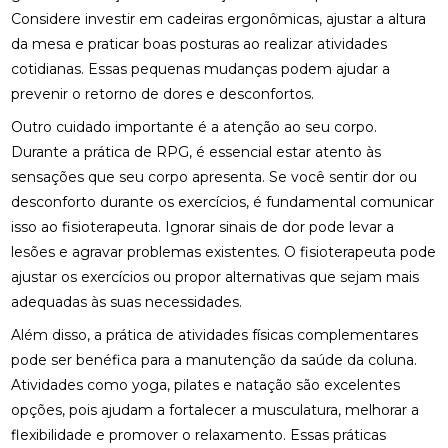
FISIOTERAPIA RESPIRATÓRIA DOMICILIAR PARA
Considere investir em cadeiras ergonômicas, ajustar a altura
MELHORAR A QUALIDADE DE VIDA
da mesa e praticar boas posturas ao realizar atividades
cotidianas. Essas pequenas mudanças podem ajudar a
FISIOTERAPIA RESPIRATÓRIA DOMICILIAR:
BENEFÍCIOS INCRÍVEIS
prevenir o retorno de dores e desconfortos.
Outro cuidado importante é a atenção ao seu corpo.
FISIOTERAPIA VESTIBULAR PARA LABIRINTITE:
Durante a prática de RPG, é essencial estar atento às
BENEFÍCIOS E TRATAMENTOS
sensações que seu corpo apresenta. Se você sentir dor ou
FISIOTERAPIA VESTIBULAR PARA LABIRINTITE:
desconforto durante os exercícios, é fundamental comunicar
COMO ALIVIAR SINTOMAS E MELHORAR A
isso ao fisioterapeuta. Ignorar sinais de dor pode levar a
QUALIDADE DE VIDA
lesões e agravar problemas existentes. O fisioterapeuta pode
FISIOTERAPIA VESTIBULAR PARA LABIRINTITE:
ajustar os exercícios ou propor alternativas que sejam mais
COMO ALIVIAR SINTOMAS E MELHORAR O
adequadas às suas necessidades.
EQUILÍBRIO
Além disso, a prática de atividades físicas complementares
FISIOTERAPIA VESTIBULAR PARA LABIRINTITE: O
pode ser benéfica para a manutenção da saúde da coluna.
GUIA COMPLETO
Atividades como yoga, pilates e natação são excelentes
opções, pois ajudam a fortalecer a musculatura, melhorar a
FISIOTERAPIA: BENEFÍCIOS E IMPORTÂNCIA DA
REABILITAÇÃO FÍSICA
flexibilidade e promover o relaxamento. Essas práticas