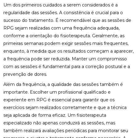
FISIOTERAPIA PARA LABIRINTO: BENEFÍCIOS E
Um dos primeiros cuidados a serem considerados é a
TRATAMENTOS
regularidade das sessões. A consistência é crucial para o
FISIOTERAPIA PARA LABIRINTO: COMO O
sucesso do tratamento. É recomendável que as sessões de
TRATAMENTO PODE MELHORAR O EQUILÍBRIO E
RPG sejam realizadas com uma frequência adequada,
BEM-ESTAR
conforme a orientação do fisioterapeuta. Geralmente, as
primeiras semanas podem exigir sessões mais frequentes,
FISIOTERAPIA PARA LABIRINTO: COMO O
TRATAMENTO PODE MELHORAR SEU EQUILÍBRIO E
enquanto, à medida que os resultados começam a aparecer,
BEM-ESTAR
a frequência pode ser reduzida. Manter um compromisso
com as sessões é fundamental para a correção postural e a
FISIOTERAPIA PARA LABIRINTO: COMO TRATAR E
PREVENIR DISTÚRBIOS VESTIBULARES
prevenção de dores.
Além da frequência, a qualidade das sessões também é
FISIOTERAPIA PARA LABIRINTO: COMO TRATAR E
importante. Escolher um profissional qualificado e
PREVENIR DISTÚRBIOS VESTIBULARES
experiente em RPG é essencial para garantir que os
FISIOTERAPIA PARA LABIRINTO: SAIBA COMO O
exercícios sejam realizados corretamente e que a técnica
TRATAMENTO PODE MELHORAR O EQUILÍBRIO E
seja aplicada de forma eficaz. Um fisioterapeuta
BEM-ESTAR
especializado não apenas conduzirá as sessões, mas
FISIOTERAPIA PARA LABIRINTO: TRATAMENTO
também realizará avaliações periódicas para monitorar seu
EFICAZ