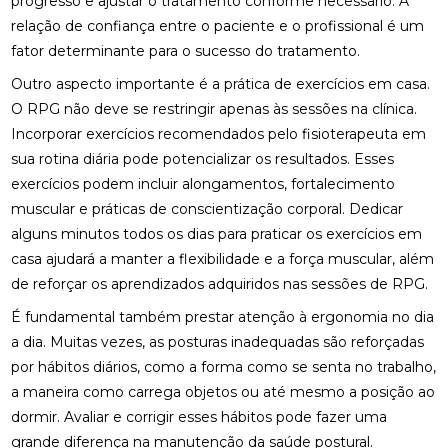
progresso e ajustar o tratamento conforme necessário. A
relação de confiança entre o paciente e o profissional é um
FISIOTERAPIA PARA REABILITAÇÃO DO LABIRINTO
fator determinante para o sucesso do tratamento.
FISIOTERAPIA PARA REABILITAÇÃO DO LABIRINTO
Outro aspecto importante é a prática de exercícios em casa.
E SEUS BENEFÍCIOS
O RPG não deve se restringir apenas às sessões na clínica.
Incorporar exercícios recomendados pelo fisioterapeuta em
FISIOTERAPIA PARA REABILITAÇÃO DO LABIRINTO:
DESCUBRA COMO
sua rotina diária pode potencializar os resultados. Esses
exercícios podem incluir alongamentos, fortalecimento
FISIOTERAPIA RESPIRATÓRIA DOMICILIAR É A
muscular e práticas de conscientização corporal. Dedicar
SOLUÇÃO IDEAL PARA MELHORAR A SAÚDE
alguns minutos todos os dias para praticar os exercícios em
PULMONAR EM CASA
casa ajudará a manter a flexibilidade e a força muscular, além
FISIOTERAPIA RESPIRATÓRIA DOMICILIAR É
de reforçar os aprendizados adquiridos nas sessões de RPG.
SOLUÇÃO IDEAL PARA MELHORAR SAÚDE
PULMONAR EM CASA
É fundamental também prestar atenção à ergonomia no dia
a dia. Muitas vezes, as posturas inadequadas são reforçadas
FISIOTERAPIA RESPIRATÓRIA DOMICILIAR EFICAZ
por hábitos diários, como a forma como se senta no trabalho,
a maneira como carrega objetos ou até mesmo a posição ao
FISIOTERAPIA RESPIRATÓRIA DOMICILIAR EFICAZ:
dormir. Avaliar e corrigir esses hábitos pode fazer uma
SAIBA TUDO SOBRE O TEMA
grande diferença na manutenção da saúde postural.