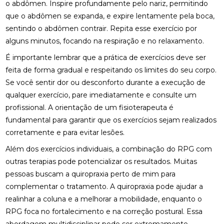
QUALIDADE DE VIDA
o abdômen. Inspire profundamente pelo nariz, permitindo
que o abdômen se expanda, e expire lentamente pela boca,
FISIOTERAPIA NA LABIRINTITE: DICAS PARA ALIVIAR
sentindo o abdômen contrair. Repita esse exercício por
SINTOMAS
alguns minutos, focando na respiração e no relaxamento.
FISIOTERAPIA NA REABILITAÇÃO VESTIBULAR: A
É importante lembrar que a prática de exercícios deve ser
SOLUÇÃO PARA DORES DE CABEÇA E EQUILÍBRIO
feita de forma gradual e respeitando os limites do seu corpo.
Se você sentir dor ou desconforto durante a execução de
FISIOTERAPIA NA REABILITAÇÃO VESTIBULAR: UMA
ABORDAGEM EFICAZ PARA O TRATAMENTO
qualquer exercício, pare imediatamente e consulte um
profissional. A orientação de um fisioterapeuta é
FISIOTERAPIA NA REABILITAÇÃO VESTIBULAR
fundamental para garantir que os exercícios sejam realizados
corretamente e para evitar lesões.
FISIOTERAPIA NA REABILITAÇÃO VESTIBULAR E
SEUS BENEFÍCIOS
Além dos exercícios individuais, a combinação do RPG com
outras terapias pode potencializar os resultados. Muitas
FISIOTERAPIA NA REABILITAÇÃO VESTIBULAR
pessoas buscam a
quiropraxia perto de mim
para
MELHORA O EQUILÍBRIO E A QUALIDADE DE VIDA
complementar o tratamento. A quiropraxia pode ajudar a
FISIOTERAPIA NO PÉ MELHORA SUA MOBILIDADE E
realinhar a coluna e a melhorar a mobilidade, enquanto o
CONFORTO
RPG foca no fortalecimento e na correção postural. Essa