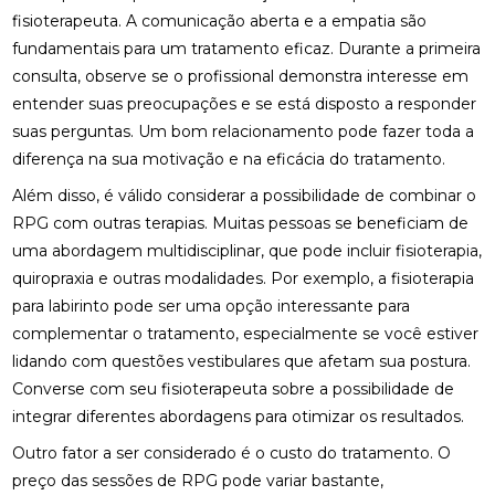
COMO MONTAR SUA CLÍNICA?
fisioterapeuta. A comunicação aberta e a empatia são
fundamentais para um tratamento eficaz. Durante a primeira
CONSULTA COM ACUPUNTURISTA: O QUE ESPERAR
consulta, observe se o profissional demonstra interesse em
DESCUBRA A ACUPUNTURA RJ: BENEFÍCIOS E
entender suas preocupações e se está disposto a responder
PRÁTICAS
suas perguntas. Um bom relacionamento pode fazer toda a
diferença na sua motivação e na eficácia do tratamento.
DESCUBRA COMO A PALMILHA PARA FASCITE
PLANTAR PODE ALIVIAR SUAS DORES
Além disso, é válido considerar a possibilidade de combinar o
RPG com outras terapias. Muitas pessoas se beneficiam de
DESCUBRA COMO A QUIROPRAXIA E A
uma abordagem multidisciplinar, que pode incluir fisioterapia,
FISIOTERAPIA PODEM TRANSFORMAR SUA SAÚDE
quiropraxia e outras modalidades. Por exemplo, a
fisioterapia
DESCUBRA COMO UM QUIROPRATA PODE
para labirinto
pode ser uma opção interessante para
TRANSFORMAR SUA SAÚDE
complementar o tratamento, especialmente se você estiver
lidando com questões vestibulares que afetam sua postura.
DESCUBRA O PREÇO DA PALMILHA ORTOPÉDICA E
Converse com seu fisioterapeuta sobre a possibilidade de
COMO ESCOLHER A IDEAL
integrar diferentes abordagens para otimizar os resultados.
DESCUBRA O PREÇO DA PALMILHA ORTOPÉDICA E
Outro fator a ser considerado é o custo do tratamento. O
COMO ESCOLHER A MELHOR
preço das sessões de RPG pode variar bastante,