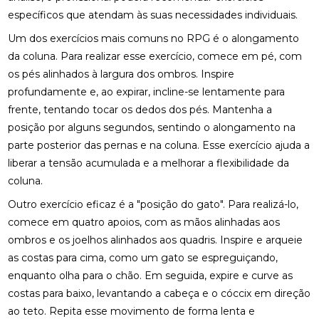
ENCONTRE QUIROPRAXIA PERTO DE VOCÊ
específicos que atendam às suas necessidades individuais.
ENCONTRE QUIROPRAXIA PERTO DE VOCÊ E
Um dos exercícios mais comuns no RPG é o alongamento
MELHORE A SAÚDE
da coluna. Para realizar esse exercício, comece em pé, com
os pés alinhados à largura dos ombros. Inspire
ENCONTRE QUIROPRAXIA PERTO DE VOCÊ E
profundamente e, ao expirar, incline-se lentamente para
MELHORE SUA SAÚDE
frente, tentando tocar os dedos dos pés. Mantenha a
ENCONTRE QUIROPRAXIA PERTO DE VOCÊ PARA
posição por alguns segundos, sentindo o alongamento na
ALÍVIO E BEM-ESTAR
parte posterior das pernas e na coluna. Esse exercício ajuda a
liberar a tensão acumulada e a melhorar a flexibilidade da
ENCONTRE QUIROPRAXIA PERTO DE VOCÊ: TUDO
coluna.
SOBRE O TEMA
Outro exercício eficaz é a "posição do gato". Para realizá-lo,
ESTRATÉGIAS PARA ALIVIAR O NEUROMA DE
comece em quatro apoios, com as mãos alinhadas aos
MORTON COM PALMILHAS
ombros e os joelhos alinhados aos quadris. Inspire e arqueie
FATORES QUE IMPACTAM O PREÇO DE PALMILHA
as costas para cima, como um gato se espreguiçando,
3D
enquanto olha para o chão. Em seguida, expire e curve as
costas para baixo, levantando a cabeça e o cóccix em direção
FISIOTERAPIA DE REABILITAÇÃO VESTIBULAR PARA
ao teto. Repita esse movimento de forma lenta e
MELHORAR SEU EQUILÍBRIO