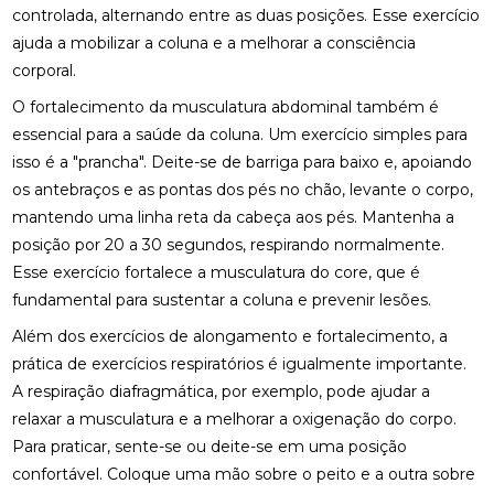
controlada, alternando entre as duas posições. Esse exercício
FISIOTERAPIA DE REABILITAÇÃO VESTIBULAR PARA
ajuda a mobilizar a coluna e a melhorar a consciência
MELHORAR SEU EQUILÍBRIO
corporal.
FISIOTERAPIA MOTORA E RESPIRATÓRIA:
O fortalecimento da musculatura abdominal também é
BENEFÍCIOS E PRÁTICAS
essencial para a saúde da coluna. Um exercício simples para
isso é a "prancha". Deite-se de barriga para baixo e, apoiando
FISIOTERAPIA MOTORA E RESPIRATÓRIA:
os antebraços e as pontas dos pés no chão, levante o corpo,
BENEFÍCIOS E PRÁTICAS ESSENCIAIS
mantendo uma linha reta da cabeça aos pés. Mantenha a
FISIOTERAPIA MOTORA E RESPIRATÓRIA:
posição por 20 a 30 segundos, respirando normalmente.
BENEFÍCIOS E ABORDAGENS EFICAZES
Esse exercício fortalece a musculatura do core, que é
fundamental para sustentar a coluna e prevenir lesões.
FISIOTERAPIA NA LABIRINTITE: COMO O
TRATAMENTO PODE AJUDAR NA RECUPERAÇÃO
Além dos exercícios de alongamento e fortalecimento, a
prática de exercícios respiratórios é igualmente importante.
FISIOTERAPIA NA LABIRINTITE: COMO O
A respiração diafragmática, por exemplo, pode ajudar a
TRATAMENTO PODE MELHORAR SEU EQUILÍBRIO E
QUALIDADE DE VIDA
relaxar a musculatura e a melhorar a oxigenação do corpo.
Para praticar, sente-se ou deite-se em uma posição
FISIOTERAPIA NA LABIRINTITE: COMO O
confortável. Coloque uma mão sobre o peito e a outra sobre
TRATAMENTO PODE MELHORAR SEU EQUILÍBRIO E