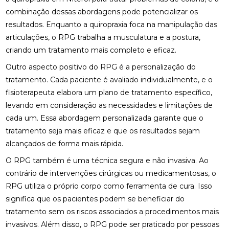
combinação dessas abordagens pode potencializar os
BENEFÍCIOS DA QUIROPRAXIA NA FISIOTERAPIA
resultados. Enquanto a quiropraxia foca na manipulação das
articulações, o RPG trabalha a musculatura e a postura,
BENEFÍCIOS DA QUIROPRAXIA PARA A SAÚDE
criando um tratamento mais completo e eficaz.
BENEFÍCIOS DA QUIROPRAXIA PARA ALIVIAR O
Outro aspecto positivo do RPG é a personalização do
NERVO CIÁTICO
tratamento. Cada paciente é avaliado individualmente, e o
fisioterapeuta elabora um plano de tratamento específico,
BENEFÍCIOS DA QUIROPRAXIA PARA JOELHO E
levando em consideração as necessidades e limitações de
COMO FUNCIONA
cada um. Essa abordagem personalizada garante que o
BENEFÍCIOS DA QUIROPRAXIA PARA O NERVO
tratamento seja mais eficaz e que os resultados sejam
CIÁTICO
alcançados de forma mais rápida.
BENEFÍCIOS DA QUIROPRAXIA PARA SUA SAÚDE
O RPG também é uma técnica segura e não invasiva. Ao
contrário de intervenções cirúrgicas ou medicamentosas, o
BENEFÍCIOS DAS PALMILHAS PARA JOANETE
RPG utiliza o próprio corpo como ferramenta de cura. Isso
significa que os pacientes podem se beneficiar do
CLÍNICA DE OSTEOPATIA: COMO ESCOLHER A
tratamento sem os riscos associados a procedimentos mais
MELHOR PARA SUAS NECESSIDADES
invasivos. Além disso, o RPG pode ser praticado por pessoas