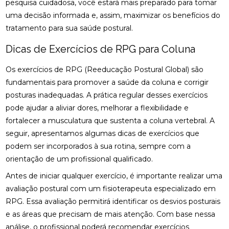
pesquisa cuidadosa, você estará mais preparado para tomar
QUIROPRAXIA PARA SUA SAÚDE
uma decisão informada e, assim, maximizar os benefícios do
DESCUBRA OS BENEFÍCIOS DA OSTEOPATIA
tratamento para sua saúde postural.
DESCUBRA OS BENEFÍCIOS DA QUIROPRAXIA NA
Dicas de Exercícios de RPG para Coluna
FISIOTERAPIA
Os exercícios de RPG (Reeducação Postural Global) são
DESCUBRA OS BENEFÍCIOS DE UMA CLÍNICA DE
fundamentais para promover a saúde da coluna e corrigir
OSTEOPATIA PARA SUA SAÚDE
posturas inadequadas. A prática regular desses exercícios
pode ajudar a aliviar dores, melhorar a flexibilidade e
DICAS PARA ESCOLHER A MELHOR PALMILHA PARA
JOANETE
fortalecer a musculatura que sustenta a coluna vertebral. A
seguir, apresentamos algumas dicas de exercícios que
EM QUAIS CASOS A FISIOTERAPIA É
podem ser incorporados à sua rotina, sempre com a
RECOMENDADA?
orientação de um profissional qualificado.
ENCONTRE A CLÍNICA DE QUIROPRAXIA PERTO DE
Antes de iniciar qualquer exercício, é importante realizar uma
VOCÊ
avaliação postural com um fisioterapeuta especializado em
RPG. Essa avaliação permitirá identificar os desvios posturais
ENCONTRE A MELHOR CLÍNICA DE QUIROPRAXIA
PERTO DE VOCÊ
e as áreas que precisam de mais atenção. Com base nessa
análise, o profissional poderá recomendar exercícios