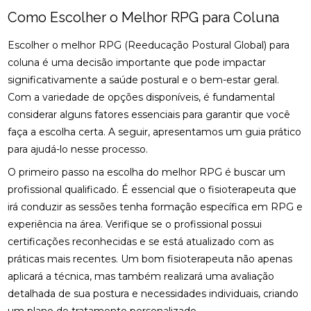
COMO A ACUPUNTURA PODE ALIVIAR A
Como Escolher o Melhor RPG para Coluna
ENXAQUECA NATURALMENTE
Escolher o melhor RPG (Reeducação Postural Global) para
COMO A CONSULTA COM UM ACUPUNTURISTA
PODE TRANSFORMAR SUA SAÚDE
coluna é uma decisão importante que pode impactar
significativamente a saúde postural e o bem-estar geral.
COMO A FISIOTERAPIA PODE AJUDAR NA
Com a variedade de opções disponíveis, é fundamental
REABILITAÇÃO DO LABIRINTO
considerar alguns fatores essenciais para garantir que você
faça a escolha certa. A seguir, apresentamos um guia prático
COMO A FISIOTERAPIA RESPIRATÓRIA DOMICILIAR
PODE MELHORAR SUA QUALIDADE DE VIDA
para ajudá-lo nesse processo.
O primeiro passo na escolha do melhor RPG é buscar um
COMO A OSTEOPATIA PARA COLUNA PODE
MELHORAR SUA SAÚDE
profissional qualificado. É essencial que o fisioterapeuta que
irá conduzir as sessões tenha formação específica em RPG e
COMO A OSTEOPATIA PARA COLUNA PODE
experiência na área. Verifique se o profissional possui
TRANSFORMAR SUA SAÚDE
certificações reconhecidas e se está atualizado com as
práticas mais recentes. Um bom fisioterapeuta não apenas
COMO A OSTEOPATIA PODE AJUDAR NA
TRATAMENTO DA HÉRNIA DE DISCO
aplicará a técnica, mas também realizará uma avaliação
detalhada de sua postura e necessidades individuais, criando
COMO A OSTEOPATIA PODE ALIVIAR A DOR NO