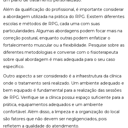
um plano de tratamento personalizado.
NERVO CIÁTICO
Além da qualificação do profissional, é importante considerar
COMO A OSTEOPATIA RJ PODE MELHORAR SUA
a abordagem utilizada na prática do RPG. Existem diferentes
QUALIDADE DE VIDA
escolas e métodos de RPG, cada uma com suas
particularidades. Algumas abordagens podem focar mais na
COMO A PALMILHA PARA ESPORÃO PODE ALIVIAR
SUAS DORES
correção postural, enquanto outras podem enfatizar o
fortalecimento muscular ou a flexibilidade. Pesquise sobre as
COMO A PALMILHA PARA FASCITE PLANTAR PODE
diferentes metodologias e converse com o fisioterapeuta
ALIVIAR SUAS DORES
sobre qual abordagem é mais adequada para o seu caso
COMO A QUIROPRAXIA PODE AJUDAR NO
específico.
TRATAMENTO DA ESCOLIOSE
Outro aspecto a ser considerado é a infraestrutura da clínica
onde o tratamento será realizado. Um ambiente adequado e
COMO A QUIROPRAXIA PODE ALIVIAR DORES NO
JOELHO
bem equipado é fundamental para a realização das sessões
de RPG. Verifique se a clínica possui espaço suficiente para a
COMO AS PALMILHAS AJUDAM NO SEU
prática, equipamentos adequados e um ambiente
TRATAMENTO?
confortável. Além disso, a limpeza e a organização do local
COMO AS PALMILHAS PARA JOANETE PODEM
são fatores que não devem ser negligenciados, pois
MELHORAR SEU CONFORTO
refletem a qualidade do atendimento.