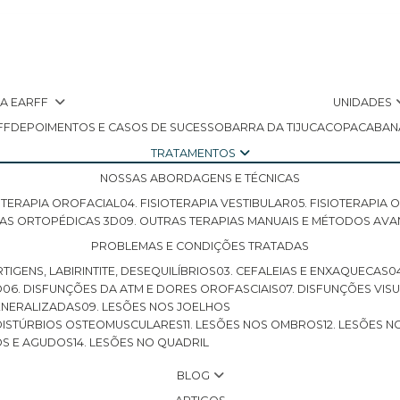
 A EARFF
UNIDADES
FF
DEPOIMENTOS E CASOS DE SUCESSO
BARRA DA TIJUCA
COPACABAN
TRATAMENTOS
NOSSAS ABORDAGENS E TÉCNICAS
SIOTERAPIA OROFACIAL
04. FISIOTERAPIA VESTIBULAR
05. FISIOTERAPIA
LHAS ORTOPÉDICAS 3D
09. OUTRAS TERAPIAS MANUAIS E MÉTODOS AV
PROBLEMAS E CONDIÇÕES TRATADAS
RTIGENS, LABIRINTITE, DESEQUILÍBRIOS
03. CEFALEIAS E ENXAQUECAS
O
06. DISFUNÇÕES DA ATM E DORES OROFASCIAIS
07. DISFUNÇÕES VIS
GENERALIZADAS
09. LESÕES NOS JOELHOS
E DISTÚRBIOS OSTEOMUSCULARES
11. LESÕES NOS OMBROS
12. LESÕES 
OS E AGUDOS
14. LESÕES NO QUADRIL
BLOG