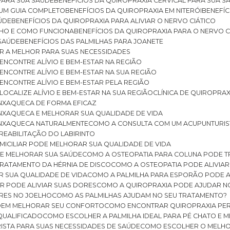
 PARA SUA SAÚDE
BENEFÍCIOS DA QUIROPRAXIA CERVICAL PARA SUA 
: UM GUIA COMPLETO
BENEFÍCIOS DA QUIROPRAXIA EM NITERÓI
BENEFÍ
AÚDE
BENEFÍCIOS DA QUIROPRAXIA PARA ALIVIAR O NERVO CIÁTICO
ELHO E COMO FUNCIONA
BENEFÍCIOS DA QUIROPRAXIA PARA O NERVO C
 SAÚDE
BENEFÍCIOS DAS PALMILHAS PARA JOANETE
ER A MELHOR PARA SUAS NECESSIDADES
: ENCONTRE ALÍVIO E BEM-ESTAR NA REGIÃO
: ENCONTRE ALÍVIO E BEM-ESTAR NA SUA REGIÃO
: ENCONTRE ALÍVIO E BEM-ESTAR PELA REGIÃO
 LOCALIZE ALÍVIO E BEM-ESTAR NA SUA REGIÃO
CLÍNICA DE QUIROPRA
ENXAQUECA DE FORMA EFICAZ
ENXAQUECA E MELHORAR SUA QUALIDADE DE VIDA
 ENXAQUECA NATURALMENTE
COMO A CONSULTA COM UM ACUPUNTURI
 REABILITAÇÃO DO LABIRINTO
OMICILIAR PODE MELHORAR SUA QUALIDADE DE VIDA
DE MELHORAR SUA SAÚDE
COMO A OSTEOPATIA PARA COLUNA PODE 
TRATAMENTO DA HÉRNIA DE DISCO
COMO A OSTEOPATIA PODE ALIVIAR
R SUA QUALIDADE DE VIDA
COMO A PALMILHA PARA ESPORÃO PODE A
AR PODE ALIVIAR SUAS DORES
COMO A QUIROPRAXIA PODE AJUDAR N
ORES NO JOELHO
COMO AS PALMILHAS AJUDAM NO SEU TRATAMENTO?
ODEM MELHORAR SEU CONFORTO
COMO ENCONTRAR QUIROPRAXIA PER
QUALIFICADO
COMO ESCOLHER A PALMILHA IDEAL PARA PÉ CHATO E
ISTA PARA SUAS NECESSIDADES DE SAÚDE
COMO ESCOLHER O MELH