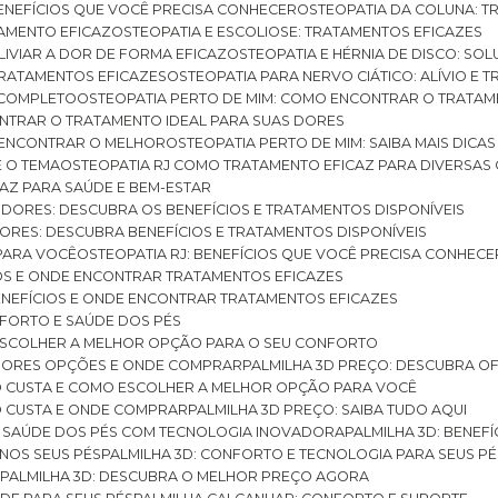
BENEFÍCIOS QUE VOCÊ PRECISA CONHECER
OSTEOPATIA DA COLUNA: T
ATAMENTO EFICAZ
OSTEOPATIA E ESCOLIOSE: TRATAMENTOS EFICAZES
ALIVIAR A DOR DE FORMA EFICAZ
OSTEOPATIA E HÉRNIA DE DISCO: SO
 TRATAMENTOS EFICAZES
OSTEOPATIA PARA NERVO CIÁTICO: ALÍVIO E
A COMPLETO
OSTEOPATIA PERTO DE MIM: COMO ENCONTRAR O TRATAM
ONTRAR O TRATAMENTO IDEAL PARA SUAS DORES
A ENCONTRAR O MELHOR
OSTEOPATIA PERTO DE MIM: SAIBA MAIS DIC
E O TEMA
OSTEOPATIA RJ COMO TRATAMENTO EFICAZ PARA DIVERSAS
CAZ PARA SAÚDE E BEM-ESTAR
S DORES: DESCUBRA OS BENEFÍCIOS E TRATAMENTOS DISPONÍVEIS
DORES: DESCUBRA BENEFÍCIOS E TRATAMENTOS DISPONÍVEIS
 PARA VOCÊ
OSTEOPATIA RJ: BENEFÍCIOS QUE VOCÊ PRECISA CONHECE
CIOS E ONDE ENCONTRAR TRATAMENTOS EFICAZES
 BENEFÍCIOS E ONDE ENCONTRAR TRATAMENTOS EFICAZES
FORTO E SAÚDE DOS PÉS
 ESCOLHER A MELHOR OPÇÃO PARA O SEU CONFORTO
LHORES OPÇÕES E ONDE COMPRAR
PALMILHA 3D PREÇO: DESCUBRA OF
TO CUSTA E COMO ESCOLHER A MELHOR OPÇÃO PARA VOCÊ
O CUSTA E ONDE COMPRAR
PALMILHA 3D PREÇO: SAIBA TUDO AQUI
E SAÚDE DOS PÉS COM TECNOLOGIA INOVADORA
PALMILHA 3D: BENE
 NOS SEUS PÉS
PALMILHA 3D: CONFORTO E TECNOLOGIA PARA SEUS PÉ
S
PALMILHA 3D: DESCUBRA O MELHOR PREÇO AGORA