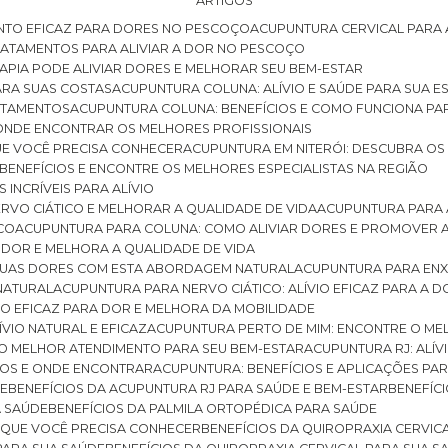
ARTIGOS
NTO EFICAZ PARA DORES NO PESCOÇO
ACUPUNTURA CERVICAL PARA 
TRATAMENTOS PARA ALIVIAR A DOR NO PESCOÇO
RAPIA PODE ALIVIAR DORES E MELHORAR SEU BEM-ESTAR
ARA SUAS COSTAS
ACUPUNTURA COLUNA: ALÍVIO E SAÚDE PARA SUA E
RATAMENTOS
ACUPUNTURA COLUNA: BENEFÍCIOS E COMO FUNCIONA PA
E ONDE ENCONTRAR OS MELHORES PROFISSIONAIS
QUE VOCÊ PRECISA CONHECER
ACUPUNTURA EM NITERÓI: DESCUBRA OS
 BENEFÍCIOS E ENCONTRE OS MELHORES ESPECIALISTAS NA REGIÃO
 INCRÍVEIS PARA ALÍVIO
ERVO CIÁTICO E MELHORAR A QUALIDADE DE VIDA
ACUPUNTURA PARA 
ICO
ACUPUNTURA PARA COLUNA: COMO ALIVIAR DORES E PROMOVER 
 DOR E MELHORA A QUALIDADE DE VIDA
 SUAS DORES COM ESTA ABORDAGEM NATURAL
ACUPUNTURA PARA ENX
 NATURAL
ACUPUNTURA PARA NERVO CIÁTICO: ALÍVIO EFICAZ PARA A 
VIO EFICAZ PARA DOR E MELHORA DA MOBILIDADE
ÍVIO NATURAL E EFICAZ
ACUPUNTURA PERTO DE MIM: ENCONTRE O ME
 O MELHOR ATENDIMENTO PARA SEU BEM-ESTAR
ACUPUNTURA RJ: ALÍV
CIOS E ONDE ENCONTRAR
ACUPUNTURA: BENEFÍCIOS E APLICAÇÕES PA
DE
BENEFÍCIOS DA ACUPUNTURA RJ PARA SAÚDE E BEM-ESTAR
BENEFÍ
A SAÚDE
BENEFÍCIOS DA PALMILA ORTOPÉDICA PARA SAÚDE
E QUE VOCÊ PRECISA CONHECER
BENEFÍCIOS DA QUIROPRAXIA CERVIC