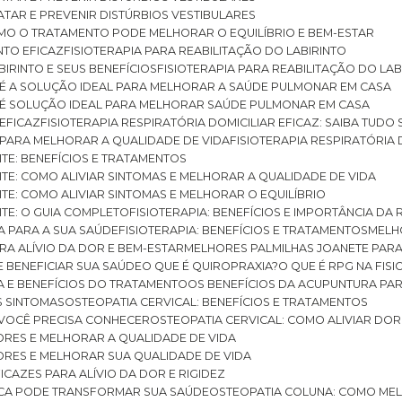
RATAR E PREVENIR DISTÚRBIOS VESTIBULARES
 COMO O TRATAMENTO PODE MELHORAR O EQUILÍBRIO E BEM-ESTAR
NTO EFICAZ
FISIOTERAPIA PARA REABILITAÇÃO DO LABIRINTO
BIRINTO E SEUS BENEFÍCIOS
FISIOTERAPIA PARA REABILITAÇÃO DO L
AR É A SOLUÇÃO IDEAL PARA MELHORAR A SAÚDE PULMONAR EM CASA
AR É SOLUÇÃO IDEAL PARA MELHORAR SAÚDE PULMONAR EM CASA
 EFICAZ
FISIOTERAPIA RESPIRATÓRIA DOMICILIAR EFICAZ: SAIBA TUDO
R PARA MELHORAR A QUALIDADE DE VIDA
FISIOTERAPIA RESPIRATÓRIA 
TITE: BENEFÍCIOS E TRATAMENTOS
NTITE: COMO ALIVIAR SINTOMAS E MELHORAR A QUALIDADE DE VIDA
TITE: COMO ALIVIAR SINTOMAS E MELHORAR O EQUILÍBRIO
TITE: O GUIA COMPLETO
FISIOTERAPIA: BENEFÍCIOS E IMPORTÂNCIA DA 
IA PARA A SUA SAÚDE
FISIOTERAPIA: BENEFÍCIOS E TRATAMENTOS
MEL
ARA ALÍVIO DA DOR E BEM-ESTAR
MELHORES PALMILHAS JOANETE PAR
E BENEFICIAR SUA SAÚDE
O QUE É QUIROPRAXIA?
O QUE É RPG NA FIS
IA E BENEFÍCIOS DO TRATAMENTO
OS BENEFÍCIOS DA ACUPUNTURA PA
US SINTOMAS
OSTEOPATIA CERVICAL: BENEFÍCIOS E TRATAMENTOS
E VOCÊ PRECISA CONHECER
OSTEOPATIA CERVICAL: COMO ALIVIAR DO
DORES E MELHORAR A QUALIDADE DE VIDA
DORES E MELHORAR SUA QUALIDADE DE VIDA
ICAZES PARA ALÍVIO DA DOR E RIGIDEZ
TICA PODE TRANSFORMAR SUA SAÚDE
OSTEOPATIA COLUNA: COMO ME