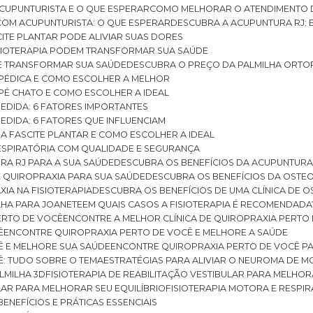
CUPUNTURISTA E O QUE ESPERAR
COMO MELHORAR O ATENDIMENTO D
 COM ACUPUNTURISTA: O QUE ESPERAR
DESCUBRA A ACUPUNTURA RJ: 
ITE PLANTAR PODE ALIVIAR SUAS DORES
ISIOTERAPIA PODEM TRANSFORMAR SUA SAÚDE
E TRANSFORMAR SUA SAÚDE
DESCUBRA O PREÇO DA PALMILHA ORTO
OPÉDICA E COMO ESCOLHER A MELHOR
 PÉ CHATO E COMO ESCOLHER A IDEAL
MEDIDA: 6 FATORES IMPORTANTES
EDIDA: 6 FATORES QUE INFLUENCIAM
A FASCITE PLANTAR E COMO ESCOLHER A IDEAL
RESPIRATÓRIA COM QUALIDADE E SEGURANÇA
RA RJ PARA A SUA SAÚDE
DESCUBRA OS BENEFÍCIOS DA ACUPUNTURA
DE QUIROPRAXIA PARA SUA SAÚDE
DESCUBRA OS BENEFÍCIOS DA OSTE
XIA NA FISIOTERAPIA
DESCUBRA OS BENEFÍCIOS DE UMA CLÍNICA DE 
LHA PARA JOANETE
EM QUAIS CASOS A FISIOTERAPIA É RECOMENDADA
PERTO DE VOCÊ
ENCONTRE A MELHOR CLÍNICA DE QUIROPRAXIA PERTO
Ê
ENCONTRE QUIROPRAXIA PERTO DE VOCÊ E MELHORE A SAÚDE
Ê E MELHORE SUA SAÚDE
ENCONTRE QUIROPRAXIA PERTO DE VOCÊ PA
Ê: TUDO SOBRE O TEMA
ESTRATÉGIAS PARA ALIVIAR O NEUROMA DE 
LMILHA 3D
FISIOTERAPIA DE REABILITAÇÃO VESTIBULAR PARA MELHOR
ULAR PARA MELHORAR SEU EQUILÍBRIO
FISIOTERAPIA MOTORA E RESPIR
BENEFÍCIOS E PRÁTICAS ESSENCIAIS