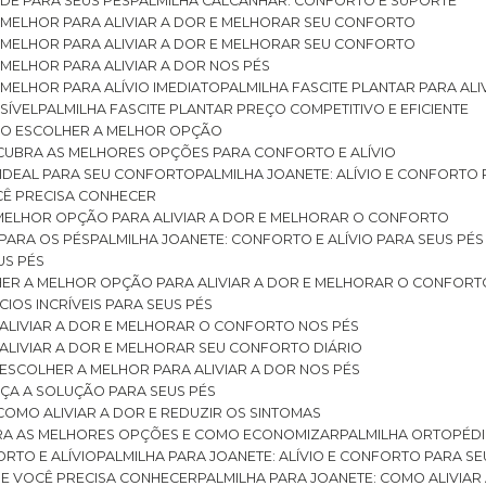
DE PARA SEUS PÉS
PALMILHA CALCANHAR: CONFORTO E SUPORTE
 MELHOR PARA ALIVIAR A DOR E MELHORAR SEU CONFORTO
 MELHOR PARA ALIVIAR A DOR E MELHORAR SEU CONFORTO
MELHOR PARA ALIVIAR A DOR NOS PÉS
MELHOR PARA ALÍVIO IMEDIATO
PALMILHA FASCITE PLANTAR PARA AL
SÍVEL
PALMILHA FASCITE PLANTAR PREÇO COMPETITIVO E EFICIENTE
OMO ESCOLHER A MELHOR OPÇÃO
ESCUBRA AS MELHORES OPÇÕES PARA CONFORTO E ALÍVIO
O IDEAL PARA SEU CONFORTO
PALMILHA JOANETE: ALÍVIO E CONFORTO
OCÊ PRECISA CONHECER
 MELHOR OPÇÃO PARA ALIVIAR A DOR E MELHORAR O CONFORTO
 PARA OS PÉS
PALMILHA JOANETE: CONFORTO E ALÍVIO PARA SEUS PÉS
US PÉS
LHER A MELHOR OPÇÃO PARA ALIVIAR A DOR E MELHORAR O CONFORT
IOS INCRÍVEIS PARA SEUS PÉS
ALIVIAR A DOR E MELHORAR O CONFORTO NOS PÉS
ALIVIAR A DOR E MELHORAR SEU CONFORTO DIÁRIO
ESCOLHER A MELHOR PARA ALIVIAR A DOR NOS PÉS
ÇA A SOLUÇÃO PARA SEUS PÉS
COMO ALIVIAR A DOR E REDUZIR OS SINTOMAS
BRA AS MELHORES OPÇÕES E COMO ECONOMIZAR
PALMILHA ORTOPÉD
ORTO E ALÍVIO
PALMILHA PARA JOANETE: ALÍVIO E CONFORTO PARA SE
QUE VOCÊ PRECISA CONHECER
PALMILHA PARA JOANETE: COMO ALIVI