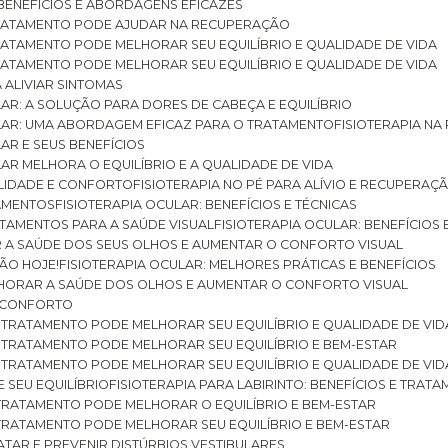
: BENEFÍCIOS E ABORDAGENS EFICAZES
O TRATAMENTO PODE AJUDAR NA RECUPERAÇÃO
 TRATAMENTO PODE MELHORAR SEU EQUILÍBRIO E QUALIDADE DE VIDA
 TRATAMENTO PODE MELHORAR SEU EQUILÍBRIO E QUALIDADE DE VIDA
RA ALIVIAR SINTOMAS
ULAR: A SOLUÇÃO PARA DORES DE CABEÇA E EQUILÍBRIO
BULAR: UMA ABORDAGEM EFICAZ PARA O TRATAMENTO
FISIOTERAPIA N
LAR E SEUS BENEFÍCIOS
ULAR MELHORA O EQUILÍBRIO E A QUALIDADE DE VIDA
ILIDADE E CONFORTO
FISIOTERAPIA NO PÉ PARA ALÍVIO E RECUPERAÇÃ
TAMENTOS
FISIOTERAPIA OCULAR: BENEFÍCIOS E TÉCNICAS
RATAMENTOS PARA A SAÚDE VISUAL
FISIOTERAPIA OCULAR: BENEFÍCIOS
R A SAÚDE DOS SEUS OLHOS E AUMENTAR O CONFORTO VISUAL
SÃO HOJE!
FISIOTERAPIA OCULAR: MELHORES PRÁTICAS E BENEFÍCIOS
ELHORAR A SAÚDE DOS OLHOS E AUMENTAR O CONFORTO VISUAL
 E CONFORTO
 O TRATAMENTO PODE MELHORAR SEU EQUILÍBRIO E QUALIDADE DE VID
 O TRATAMENTO PODE MELHORAR SEU EQUILÍBRIO E BEM-ESTAR
 O TRATAMENTO PODE MELHORAR SEU EQUILÍBRIO E QUALIDADE DE VID
E SEU EQUILÍBRIO
FISIOTERAPIA PARA LABIRINTO: BENEFÍCIOS E TRAT
O TRATAMENTO PODE MELHORAR O EQUILÍBRIO E BEM-ESTAR
O TRATAMENTO PODE MELHORAR SEU EQUILÍBRIO E BEM-ESTAR
RATAR E PREVENIR DISTÚRBIOS VESTIBULARES