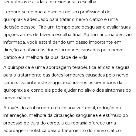
ser valiosas e ajudar a direcionar sua escolha.
ENCONTRE QUIROPRAXIA PERTO DE VOCÊ
Lembre-se de que a escolha de um profissional de
ENCONTRE QUIROPRAXIA PERTO DE VOCÊ E
quiropraxia adequado para tratar o nervo ciático é uma
MELHORE A SAÚDE
decisão pessoal. Tire um tempo para pesquisar e avaliar suas
opções antes de fazer a escolha final. Ao tomar uma decisão
ENCONTRE QUIROPRAXIA PERTO DE VOCÊ E
MELHORE SUA SAÚDE
informada, você estará dando um passo importante em
direção ao alívio das dores lombares causadas pelo nervo
ENCONTRE QUIROPRAXIA PERTO DE VOCÊ PARA
ciático e à melhora da qualidade de vida.
ALÍVIO E BEM-ESTAR
A quiropraxia é uma abordagem terapêutica eficaz e segura
ENCONTRE QUIROPRAXIA PERTO DE VOCÊ: TUDO
para o tratamento das dores lombares causadas pelo nervo
SOBRE O TEMA
ciático. Durante este artigo, exploramos os benefícios da
quiropraxia e como ela pode ajudar no alívio dos sintomas do
ESTRATÉGIAS PARA ALIVIAR O NEUROMA DE
MORTON COM PALMILHAS
nervo ciático.
Através do alinhamento da coluna vertebral, redução da
FATORES QUE IMPACTAM O PREÇO DE PALMILHA
3D
inflamação, melhora da circulação sanguínea e estímulo do
processo de cura do corpo, a quiropraxia oferece uma
FISIOTERAPIA DE REABILITAÇÃO VESTIBULAR PARA
abordagem holística para o tratamento do nervo ciático.
MELHORAR SEU EQUILÍBRIO