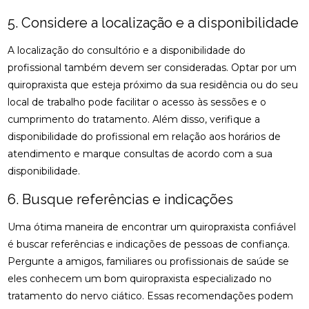
QUIROPRAXIA PARA SUA SAÚDE
5. Considere a localização e a disponibilidade
DESCUBRA OS BENEFÍCIOS DA OSTEOPATIA
A localização do consultório e a disponibilidade do
DESCUBRA OS BENEFÍCIOS DA QUIROPRAXIA NA
profissional também devem ser consideradas. Optar por um
FISIOTERAPIA
quiropraxista que esteja próximo da sua residência ou do seu
local de trabalho pode facilitar o acesso às sessões e o
DESCUBRA OS BENEFÍCIOS DE UMA CLÍNICA DE
OSTEOPATIA PARA SUA SAÚDE
cumprimento do tratamento. Além disso, verifique a
disponibilidade do profissional em relação aos horários de
DICAS PARA ESCOLHER A MELHOR PALMILHA PARA
atendimento e marque consultas de acordo com a sua
JOANETE
disponibilidade.
EM QUAIS CASOS A FISIOTERAPIA É
6. Busque referências e indicações
RECOMENDADA?
Uma ótima maneira de encontrar um quiropraxista confiável
ENCONTRE A CLÍNICA DE QUIROPRAXIA PERTO DE
é buscar referências e indicações de pessoas de confiança.
VOCÊ
Pergunte a amigos, familiares ou profissionais de saúde se
ENCONTRE A MELHOR CLÍNICA DE QUIROPRAXIA
eles conhecem um bom quiropraxista especializado no
PERTO DE VOCÊ
tratamento do nervo ciático. Essas recomendações podem