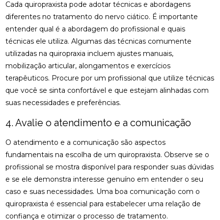
Cada quiropraxista pode adotar técnicas e abordagens
DESCUBRA O PREÇO DA PALMILHA PARA PÉ CHATO
E COMO ESCOLHER A IDEAL
diferentes no tratamento do nervo ciático. É importante
entender qual é a abordagem do profissional e quais
DESCUBRA O PREÇO DA PALMILHA SOB MEDIDA: 6
técnicas ele utiliza. Algumas das técnicas comumente
FATORES IMPORTANTES
utilizadas na quiropraxia incluem ajustes manuais,
DESCUBRA O PREÇO DA PALMILHA SOB MEDIDA: 6
mobilização articular, alongamentos e exercícios
FATORES QUE INFLUENCIAM
terapêuticos. Procure por um profissional que utilize técnicas
que você se sinta confortável e que estejam alinhadas com
DESCUBRA O PREÇO DAS PALMILHAS PARA
suas necessidades e preferências.
FASCITE PLANTAR E COMO ESCOLHER A IDEAL
4. Avalie o atendimento e a comunicação
DESCUBRA ONDE FAZER FISIOTERAPIA
RESPIRATÓRIA COM QUALIDADE E SEGURANÇA
O atendimento e a comunicação são aspectos
DESCUBRA OS BENEFÍCIOS DA ACUPUNTURA RJ
fundamentais na escolha de um quiropraxista. Observe se o
PARA A SUA SAÚDE
profissional se mostra disponível para responder suas dúvidas
e se ele demonstra interesse genuíno em entender o seu
DESCUBRA OS BENEFÍCIOS DA ACUPUNTURA RJ
caso e suas necessidades. Uma boa comunicação com o
PARA SUA SAÚDE E BEM-ESTAR
quiropraxista é essencial para estabelecer uma relação de
DESCUBRA OS BENEFÍCIOS DA CLÍNICA DE
confiança e otimizar o processo de tratamento.