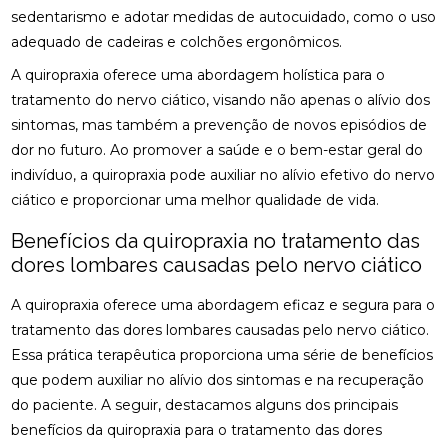
sedentarismo e adotar medidas de autocuidado, como o uso
adequado de cadeiras e colchões ergonômicos.
BENEFÍCIOS DA QUIROPRAXIA NA FISIOTERAPIA
A quiropraxia oferece uma abordagem holística para o
BENEFÍCIOS DA QUIROPRAXIA PARA A SAÚDE
tratamento do nervo ciático, visando não apenas o alívio dos
sintomas, mas também a prevenção de novos episódios de
BENEFÍCIOS DA QUIROPRAXIA PARA ALIVIAR O
NERVO CIÁTICO
dor no futuro. Ao promover a saúde e o bem-estar geral do
indivíduo, a quiropraxia pode auxiliar no alívio efetivo do nervo
BENEFÍCIOS DA QUIROPRAXIA PARA JOELHO E
ciático e proporcionar uma melhor qualidade de vida.
COMO FUNCIONA
Benefícios da quiropraxia no tratamento das
BENEFÍCIOS DA QUIROPRAXIA PARA O NERVO
dores lombares causadas pelo nervo ciático
CIÁTICO
A quiropraxia oferece uma abordagem eficaz e segura para o
BENEFÍCIOS DA QUIROPRAXIA PARA SUA SAÚDE
tratamento das dores lombares causadas pelo nervo ciático.
BENEFÍCIOS DAS PALMILHAS PARA JOANETE
Essa prática terapêutica proporciona uma série de benefícios
que podem auxiliar no alívio dos sintomas e na recuperação
CLÍNICA DE OSTEOPATIA: COMO ESCOLHER A
do paciente. A seguir, destacamos alguns dos principais
MELHOR PARA SUAS NECESSIDADES
benefícios da quiropraxia para o tratamento das dores