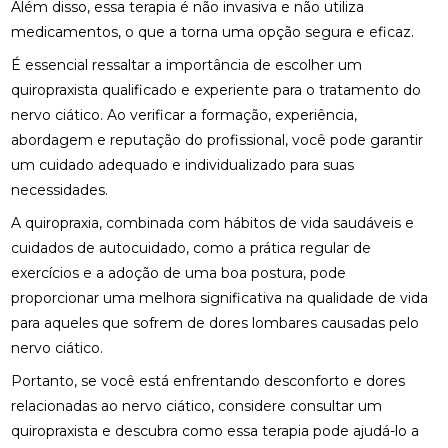
Além disso, essa terapia é não invasiva e não utiliza
medicamentos, o que a torna uma opção segura e eficaz.
FISIOTERAPIA DE REABILITAÇÃO VESTIBULAR PARA
MELHORAR SEU EQUILÍBRIO
É essencial ressaltar a importância de escolher um
quiropraxista qualificado e experiente para o tratamento do
FISIOTERAPIA MOTORA E RESPIRATÓRIA:
BENEFÍCIOS E PRÁTICAS
nervo ciático. Ao verificar a formação, experiência,
abordagem e reputação do profissional, você pode garantir
FISIOTERAPIA MOTORA E RESPIRATÓRIA:
um cuidado adequado e individualizado para suas
BENEFÍCIOS E PRÁTICAS ESSENCIAIS
necessidades.
FISIOTERAPIA MOTORA E RESPIRATÓRIA:
A quiropraxia, combinada com hábitos de vida saudáveis e
BENEFÍCIOS E ABORDAGENS EFICAZES
cuidados de autocuidado, como a prática regular de
exercícios e a adoção de uma boa postura, pode
FISIOTERAPIA NA LABIRINTITE: COMO O
TRATAMENTO PODE AJUDAR NA RECUPERAÇÃO
proporcionar uma melhora significativa na qualidade de vida
para aqueles que sofrem de dores lombares causadas pelo
FISIOTERAPIA NA LABIRINTITE: COMO O
nervo ciático.
TRATAMENTO PODE MELHORAR SEU EQUILÍBRIO E
QUALIDADE DE VIDA
Portanto, se você está enfrentando desconforto e dores
relacionadas ao nervo ciático, considere consultar um
FISIOTERAPIA NA LABIRINTITE: COMO O
quiropraxista e descubra como essa terapia pode ajudá-lo a
TRATAMENTO PODE MELHORAR SEU EQUILÍBRIO E