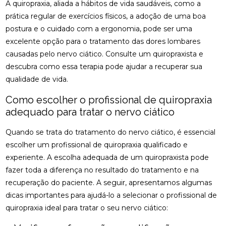
A quiropraxia, aliada a hábitos de vida saudáveis, como a
COMO ENCONTRAR QUIROPRAXIA PERTO DE VOCÊ
prática regular de exercícios físicos, a adoção de uma boa
PARA ALÍVIO DAS DORES
postura e o cuidado com a ergonomia, pode ser uma
excelente opção para o tratamento das dores lombares
COMO ENCONTRAR UM ACUPUNTURISTA
QUALIFICADO
causadas pelo nervo ciático. Consulte um quiropraxista e
descubra como essa terapia pode ajudar a recuperar sua
COMO ESCOLHER A PALMILHA IDEAL PARA PÉ
qualidade de vida.
CHATO E MELHORAR SEU CONFORTO
Como escolher o profissional de quiropraxia
COMO ESCOLHER O MELHOR ACUPUNTURISTA
adequado para tratar o nervo ciático
PARA SUAS NECESSIDADES DE SAÚDE
Quando se trata do tratamento do nervo ciático, é essencial
COMO ESCOLHER O MELHOR ACUPUNTURISTA
escolher um profissional de quiropraxia qualificado e
PARA VOCÊ
experiente. A escolha adequada de um quiropraxista pode
COMO FUNCIONA A CONSULTA COM UM
fazer toda a diferença no resultado do tratamento e na
ACUPUNTURISTA E O QUE ESPERAR
recuperação do paciente. A seguir, apresentamos algumas
dicas importantes para ajudá-lo a selecionar o profissional de
COMO MELHORAR O ATENDIMENTO DA SUA
CLÍNICA?
quiropraxia ideal para tratar o seu nervo ciático: