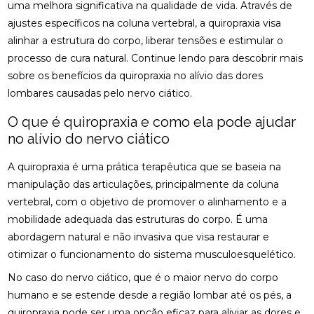
osteopatia cervical
osteopatia coluna
uma melhora significativa na qualidade de vida. Através de
ACUPUNTURA PARA ALIVIAR NERVO CIÁTICO
ajustes específicos na coluna vertebral, a quiropraxia visa
osteopatia hérnia de disco
osteopatia nervo ciático
alinhar a estrutura do corpo, liberar tensões e estimular o
ACUPUNTURA PARA COLUNA: COMO ALIVIAR
palmilha esporão
palmilha fascite plantar
processo de cura natural. Continue lendo para descobrir mais
DORES E PROMOVER A SAÚDE
sobre os benefícios da quiropraxia no alívio das dores
palmilha fascite plantar preço
palmilha joanete
ACUPUNTURA PARA ENXAQUECA ALIVIA A DOR E
lombares causadas pelo nervo ciático.
palmilha ortopedica preço
palmilha para pé chato
MELHORA A QUALIDADE DE VIDA
O que é quiropraxia e como ela pode ajudar
palmilha para pé chato preço
ACUPUNTURA PARA ENXAQUECA: ALIVIE SUAS
no alívio do nervo ciático
DORES COM ESTA ABORDAGEM NATURAL
palmilha sob medida preço
quiropraxia
A quiropraxia é uma prática terapêutica que se baseia na
quiropraxia RJ
quiropraxia cervical
ACUPUNTURA PARA ENXAQUECA: ALÍVIO EFICAZ
manipulação das articulações, principalmente da coluna
quiropraxia em Niterói
quiropraxia nervo ciático
vertebral, com o objetivo de promover o alinhamento e a
ACUPUNTURA PARA ENXAQUECA: ALÍVIO NATURAL
quiropraxia para joelho
quiropraxia para nervo ciático
mobilidade adequada das estruturas do corpo. É uma
ACUPUNTURA PARA NERVO CIÁTICO: ALÍVIO EFICAZ
abordagem natural e não invasiva que visa restaurar e
quiropraxia perto
quiropraxia perto de mim
PARA A DOR E MELHORA DA MOBILIDADE
otimizar o funcionamento do sistema musculoesquelético.
rpg escoliose
No caso do nervo ciático, que é o maior nervo do corpo
ACUPUNTURA PARA NERVO CIÁTICO: ALÍVIO EFICAZ
PARA DOR E MELHORA DA MOBILIDADE
humano e se estende desde a região lombar até os pés, a
quiropraxia pode ser uma opção eficaz para aliviar as dores e