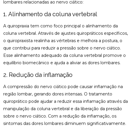
lombares relacionadas ao nervo ciático:
CLÍNICA DE QUIROPRAXIA PERTO DE MIM:
ENCONTRE ALÍVIO E BEM-ESTAR NA REGIÃO
1. Alinhamento da coluna vertebral
CLÍNICA DE QUIROPRAXIA PERTO DE MIM:
A quiropraxia tem como foco principal o alinhamento da
ENCONTRE ALÍVIO E BEM-ESTAR NA SUA REGIÃO
coluna vertebral. Através de ajustes quiropráticos específicos,
CLÍNICA DE QUIROPRAXIA PERTO DE MIM:
o quiropraxista realinha as vértebras e melhora a postura, o
ENCONTRE ALÍVIO E BEM-ESTAR PELA REGIÃO
que contribui para reduzir a pressão sobre o nervo ciático.
Esse alinhamento adequado da coluna vertebral promove o
CLÍNICA DE QUIROPRAXIA PERTO DE MIM:
LOCALIZE ALÍVIO E BEM-ESTAR NA SUA REGIÃO
equilíbrio biomecânico e ajuda a aliviar as dores lombares.
2. Redução da inflamação
CLÍNICA DE QUIROPRAXIA PERTO DE MIM: TUDO
SOBRE O TEMA
A compressão do nervo ciático pode causar inflamação na
COMO A ACUPUNTURA PODE ALIVIAR A
região lombar, gerando dores intensas. O tratamento
ENXAQUECA DE FORMA EFICAZ
quiroprático pode ajudar a reduzir essa inflamação através da
manipulação da coluna vertebral e da liberação da pressão
COMO A ACUPUNTURA PODE ALIVIAR A
sobre o nervo ciático. Com a redução da inflamação, os
ENXAQUECA E MELHORAR SUA QUALIDADE DE
VIDA
sintomas das dores lombares diminuem significativamente.