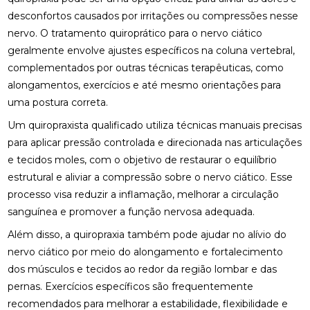
ACUPUNTURA PARA O NERVO CIÁTICO: ALÍVIO
desconfortos causados por irritações ou compressões nesse
NATURAL E EFICAZ
nervo. O tratamento quiroprático para o nervo ciático
ACUPUNTURA PERTO DE MIM: ENCONTRE O
geralmente envolve ajustes específicos na coluna vertebral,
MELHOR ATENDIMENTO NA SUA REGIÃO
complementados por outras técnicas terapêuticas, como
alongamentos, exercícios e até mesmo orientações para
ACUPUNTURA PERTO DE MIM: ENCONTRE O
uma postura correta.
MELHOR ATENDIMENTO PARA SEU BEM-ESTAR
Um quiropraxista qualificado utiliza técnicas manuais precisas
ACUPUNTURA RJ: ALÍVIO E BEM-ESTAR
para aplicar pressão controlada e direcionada nas articulações
e tecidos moles, com o objetivo de restaurar o equilíbrio
ACUPUNTURA RJ: DESCUBRA OS BENEFÍCIOS E
ONDE ENCONTRAR
estrutural e aliviar a compressão sobre o nervo ciático. Esse
processo visa reduzir a inflamação, melhorar a circulação
ACUPUNTURA: BENEFÍCIOS E APLICAÇÕES PARA
sanguínea e promover a função nervosa adequada.
SUA SAÚDE
Além disso, a quiropraxia também pode ajudar no alívio do
BENEFÍCIOS DA ACUPUNTURA PARA SAÚDE
nervo ciático por meio do alongamento e fortalecimento
dos músculos e tecidos ao redor da região lombar e das
BENEFÍCIOS DA ACUPUNTURA RJ PARA SAÚDE E
pernas. Exercícios específicos são frequentemente
BEM-ESTAR
recomendados para melhorar a estabilidade, flexibilidade e