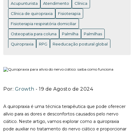
Acupunturista
Atendimento
Clínica
ACUPUNTURA EM NITERÓI: BENEFÍCIOS E ONDE
ENCONTRAR OS MELHORES PROFISSIONAIS
Clínica de quiropraxia
Fisioterapia
Fisioterapia respiratória domiciliar
ACUPUNTURA EM NITERÓI: BENEFÍCIOS QUE VOCÊ
PRECISA CONHECER
Osteopatia para coluna
Palmilha
Palmilhas
ACUPUNTURA EM NITERÓI: DESCUBRA OS
Quiropraxia
RPG
Reeducação postural global
BENEFÍCIOS DESSA TERAPIA MILENAR
Rpg para coluna
Saúde
Saúde
acupuntura RJ
ACUPUNTURA EM NITERÓI: DESCUBRA OS
acupuntura cervical
acupuntura coluna
BENEFÍCIOS E ENCONTRE OS MELHORES
ESPECIALISTAS NA REGIÃO
acupunturista consulta
clínica de quiropraxia perto de mim
ACUPUNTURA NERVO CIÁTICO: BENEFÍCIOS
Por:
Growth
- 19 de Agosto de 2024
INCRÍVEIS PARA ALÍVIO
fisioterapia de reabilitação vestibular
ACUPUNTURA PARA ALIVIAR A DOR DO NERVO
fisioterapia na reabilitação vestibular
fisioterapia ocular
A quiropraxia é uma técnica terapêutica que pode oferecer
CIÁTICO E MELHORAR A QUALIDADE DE VIDA
alívio para as dores e desconfortos causados pelo nervo
fisioterapia para labirinto
ciático. Neste artigo, vamos explorar como a quiropraxia
ACUPUNTURA PARA ALIVIAR DOR NO NERVO
onde fazer fisioterapia respiratória
osteopatia RJ
CIÁTICO
pode auxiliar no tratamento do nervo ciático e proporcionar