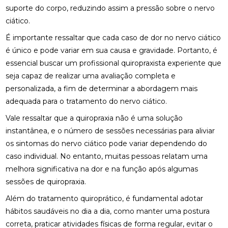
BENEFÍCIOS DA OSTEOPATIA PARA A COLUNA
suporte do corpo, reduzindo assim a pressão sobre o nervo
ciático.
BENEFÍCIOS DA OSTEOPATIA RJ PARA SUA SAÚDE
É importante ressaltar que cada caso de dor no nervo ciático
é único e pode variar em sua causa e gravidade. Portanto, é
BENEFÍCIOS DA PALMILA ORTOPÉDICA PARA
SAÚDE
essencial buscar um profissional quiropraxista experiente que
seja capaz de realizar uma avaliação completa e
BENEFÍCIOS DA PALMILHA PARA JOANETE QUE
personalizada, a fim de determinar a abordagem mais
VOCÊ PRECISA CONHECER
adequada para o tratamento do nervo ciático.
BENEFÍCIOS DA QUIROPRAXIA CERVICAL
Vale ressaltar que a quiropraxia não é uma solução
instantânea, e o número de sessões necessárias para aliviar
BENEFÍCIOS DA QUIROPRAXIA CERVICAL PARA SUA
os sintomas do nervo ciático pode variar dependendo do
SAÚDE
caso individual. No entanto, muitas pessoas relatam uma
BENEFÍCIOS DA QUIROPRAXIA CERVICAL PARA SUA
melhora significativa na dor e na função após algumas
SAÚDE: GUIA COMPLETO
sessões de quiropraxia.
BENEFÍCIOS DA QUIROPRAXIA CERVICAL: UM GUIA
Além do tratamento quiroprático, é fundamental adotar
COMPLETO
hábitos saudáveis no dia a dia, como manter uma postura
correta, praticar atividades físicas de forma regular, evitar o
BENEFÍCIOS DA QUIROPRAXIA EM NITERÓI