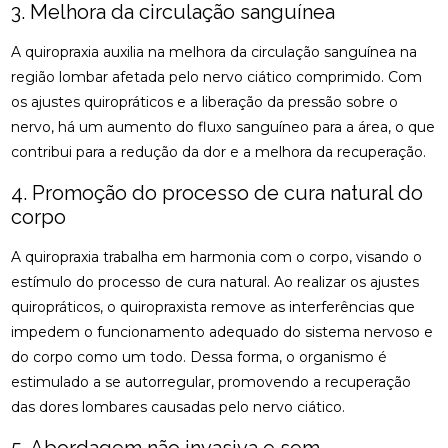
COMO A ACUPUNTURA PODE ALIVIAR A
3. Melhora da circulação sanguínea
ENXAQUECA NATURALMENTE
A quiropraxia auxilia na melhora da circulação sanguínea na
COMO A CONSULTA COM UM ACUPUNTURISTA
região lombar afetada pelo nervo ciático comprimido. Com
PODE TRANSFORMAR SUA SAÚDE
os ajustes quiropráticos e a liberação da pressão sobre o
nervo, há um aumento do fluxo sanguíneo para a área, o que
COMO A FISIOTERAPIA PODE AJUDAR NA
REABILITAÇÃO DO LABIRINTO
contribui para a redução da dor e a melhora da recuperação.
4. Promoção do processo de cura natural do
COMO A FISIOTERAPIA RESPIRATÓRIA DOMICILIAR
PODE MELHORAR SUA QUALIDADE DE VIDA
corpo
COMO A OSTEOPATIA PARA COLUNA PODE
A quiropraxia trabalha em harmonia com o corpo, visando o
MELHORAR SUA SAÚDE
estímulo do processo de cura natural. Ao realizar os ajustes
quiropráticos, o quiropraxista remove as interferências que
COMO A OSTEOPATIA PARA COLUNA PODE
TRANSFORMAR SUA SAÚDE
impedem o funcionamento adequado do sistema nervoso e
do corpo como um todo. Dessa forma, o organismo é
COMO A OSTEOPATIA PODE AJUDAR NA
estimulado a se autorregular, promovendo a recuperação
TRATAMENTO DA HÉRNIA DE DISCO
das dores lombares causadas pelo nervo ciático.
COMO A OSTEOPATIA PODE ALIVIAR A DOR NO