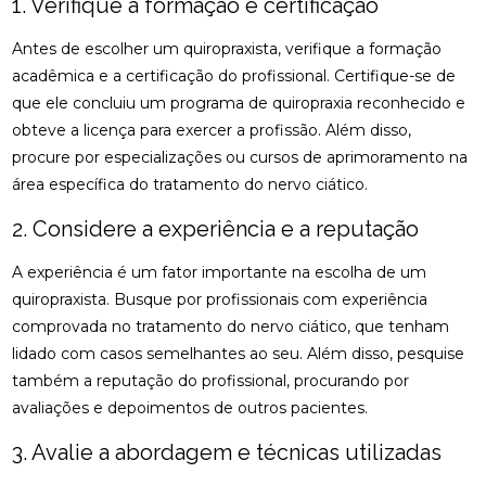
1. Verifique a formação e certificação
COMO MONTAR SUA CLÍNICA?
Antes de escolher um quiropraxista, verifique a formação
CONSULTA COM ACUPUNTURISTA: O QUE ESPERAR
acadêmica e a certificação do profissional. Certifique-se de
DESCUBRA A ACUPUNTURA RJ: BENEFÍCIOS E
que ele concluiu um programa de quiropraxia reconhecido e
PRÁTICAS
obteve a licença para exercer a profissão. Além disso,
procure por especializações ou cursos de aprimoramento na
DESCUBRA COMO A PALMILHA PARA FASCITE
área específica do tratamento do nervo ciático.
PLANTAR PODE ALIVIAR SUAS DORES
2. Considere a experiência e a reputação
DESCUBRA COMO A QUIROPRAXIA E A
FISIOTERAPIA PODEM TRANSFORMAR SUA SAÚDE
A experiência é um fator importante na escolha de um
DESCUBRA COMO UM QUIROPRATA PODE
quiropraxista. Busque por profissionais com experiência
TRANSFORMAR SUA SAÚDE
comprovada no tratamento do nervo ciático, que tenham
lidado com casos semelhantes ao seu. Além disso, pesquise
DESCUBRA O PREÇO DA PALMILHA ORTOPÉDICA E
também a reputação do profissional, procurando por
COMO ESCOLHER A IDEAL
avaliações e depoimentos de outros pacientes.
DESCUBRA O PREÇO DA PALMILHA ORTOPÉDICA E
3. Avalie a abordagem e técnicas utilizadas
COMO ESCOLHER A MELHOR