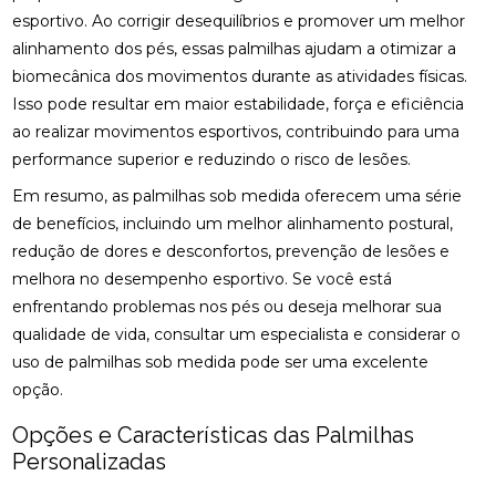
esportivo. Ao corrigir desequilíbrios e promover um melhor
BENEFÍCIOS DA QUIROPRAXIA NA FISIOTERAPIA
alinhamento dos pés, essas palmilhas ajudam a otimizar a
biomecânica dos movimentos durante as atividades físicas.
BENEFÍCIOS DA QUIROPRAXIA PARA A SAÚDE
Isso pode resultar em maior estabilidade, força e eficiência
ao realizar movimentos esportivos, contribuindo para uma
BENEFÍCIOS DA QUIROPRAXIA PARA ALIVIAR O
performance superior e reduzindo o risco de lesões.
NERVO CIÁTICO
Em resumo, as palmilhas sob medida oferecem uma série
BENEFÍCIOS DA QUIROPRAXIA PARA JOELHO E
de benefícios, incluindo um melhor alinhamento postural,
COMO FUNCIONA
redução de dores e desconfortos, prevenção de lesões e
BENEFÍCIOS DA QUIROPRAXIA PARA O NERVO
melhora no desempenho esportivo. Se você está
CIÁTICO
enfrentando problemas nos pés ou deseja melhorar sua
qualidade de vida, consultar um especialista e considerar o
BENEFÍCIOS DA QUIROPRAXIA PARA SUA SAÚDE
uso de palmilhas sob medida pode ser uma excelente
opção.
BENEFÍCIOS DAS PALMILHAS PARA JOANETE
Opções e Características das Palmilhas
CLÍNICA DE OSTEOPATIA: COMO ESCOLHER A
Personalizadas
MELHOR PARA SUAS NECESSIDADES