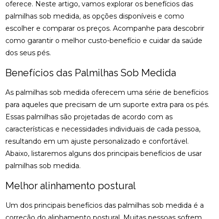
osteopatia cervical
osteopatia coluna
oferece. Neste artigo, vamos explorar os benefícios das
ACUPUNTURA PARA ALIVIAR NERVO CIÁTICO
palmilhas sob medida, as opções disponíveis e como
osteopatia hérnia de disco
osteopatia nervo ciático
escolher e comparar os preços. Acompanhe para descobrir
ACUPUNTURA PARA COLUNA: COMO ALIVIAR
palmilha esporão
palmilha fascite plantar
como garantir o melhor custo-benefício e cuidar da saúde
DORES E PROMOVER A SAÚDE
dos seus pés.
palmilha fascite plantar preço
palmilha joanete
ACUPUNTURA PARA ENXAQUECA ALIVIA A DOR E
palmilha ortopedica preço
palmilha para pé chato
MELHORA A QUALIDADE DE VIDA
Benefícios das Palmilhas Sob Medida
palmilha para pé chato preço
ACUPUNTURA PARA ENXAQUECA: ALIVIE SUAS
As palmilhas sob medida oferecem uma série de benefícios
DORES COM ESTA ABORDAGEM NATURAL
palmilha sob medida preço
quiropraxia
para aqueles que precisam de um suporte extra para os pés.
Essas palmilhas são projetadas de acordo com as
quiropraxia RJ
quiropraxia cervical
ACUPUNTURA PARA ENXAQUECA: ALÍVIO EFICAZ
características e necessidades individuais de cada pessoa,
quiropraxia em Niterói
quiropraxia nervo ciático
resultando em um ajuste personalizado e confortável.
ACUPUNTURA PARA ENXAQUECA: ALÍVIO NATURAL
quiropraxia para joelho
quiropraxia para nervo ciático
Abaixo, listaremos alguns dos principais benefícios de usar
ACUPUNTURA PARA NERVO CIÁTICO: ALÍVIO EFICAZ
palmilhas sob medida.
quiropraxia perto
quiropraxia perto de mim
PARA A DOR E MELHORA DA MOBILIDADE
Melhor alinhamento postural
rpg escoliose
ACUPUNTURA PARA NERVO CIÁTICO: ALÍVIO EFICAZ
PARA DOR E MELHORA DA MOBILIDADE
Um dos principais benefícios das palmilhas sob medida é a
correção do alinhamento postural. Muitas pessoas sofrem