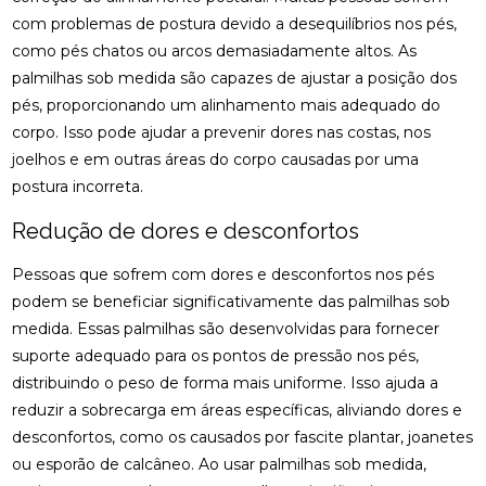
ACUPUNTURA PARA O NERVO CIÁTICO: ALÍVIO
com problemas de postura devido a desequilíbrios nos pés,
NATURAL E EFICAZ
como pés chatos ou arcos demasiadamente altos. As
ACUPUNTURA PERTO DE MIM: ENCONTRE O
palmilhas sob medida são capazes de ajustar a posição dos
MELHOR ATENDIMENTO NA SUA REGIÃO
pés, proporcionando um alinhamento mais adequado do
corpo. Isso pode ajudar a prevenir dores nas costas, nos
ACUPUNTURA PERTO DE MIM: ENCONTRE O
joelhos e em outras áreas do corpo causadas por uma
MELHOR ATENDIMENTO PARA SEU BEM-ESTAR
postura incorreta.
ACUPUNTURA RJ: ALÍVIO E BEM-ESTAR
Redução de dores e desconfortos
ACUPUNTURA RJ: DESCUBRA OS BENEFÍCIOS E
Pessoas que sofrem com dores e desconfortos nos pés
ONDE ENCONTRAR
podem se beneficiar significativamente das palmilhas sob
ACUPUNTURA: BENEFÍCIOS E APLICAÇÕES PARA
medida. Essas palmilhas são desenvolvidas para fornecer
SUA SAÚDE
suporte adequado para os pontos de pressão nos pés,
distribuindo o peso de forma mais uniforme. Isso ajuda a
BENEFÍCIOS DA ACUPUNTURA PARA SAÚDE
reduzir a sobrecarga em áreas específicas, aliviando dores e
BENEFÍCIOS DA ACUPUNTURA RJ PARA SAÚDE E
desconfortos, como os causados por fascite plantar, joanetes
BEM-ESTAR
ou esporão de calcâneo. Ao usar palmilhas sob medida,