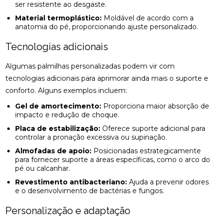
COMO A ACUPUNTURA PODE ALIVIAR A
ser resistente ao desgaste.
ENXAQUECA NATURALMENTE
Material termoplástico:
Moldável de acordo com a
anatomia do pé, proporcionando ajuste personalizado.
COMO A CONSULTA COM UM ACUPUNTURISTA
PODE TRANSFORMAR SUA SAÚDE
Tecnologias adicionais
COMO A FISIOTERAPIA PODE AJUDAR NA
Algumas palmilhas personalizadas podem vir com
REABILITAÇÃO DO LABIRINTO
tecnologias adicionais para aprimorar ainda mais o suporte e
conforto. Alguns exemplos incluem:
COMO A FISIOTERAPIA RESPIRATÓRIA DOMICILIAR
PODE MELHORAR SUA QUALIDADE DE VIDA
Gel de amortecimento:
Proporciona maior absorção de
impacto e redução de choque.
COMO A OSTEOPATIA PARA COLUNA PODE
Placa de estabilização:
Oferece suporte adicional para
MELHORAR SUA SAÚDE
controlar a pronação excessiva ou supinação.
Almofadas de apoio:
Posicionadas estrategicamente
COMO A OSTEOPATIA PARA COLUNA PODE
para fornecer suporte a áreas específicas, como o arco do
TRANSFORMAR SUA SAÚDE
pé ou calcanhar.
COMO A OSTEOPATIA PODE AJUDAR NA
Revestimento antibacteriano:
Ajuda a prevenir odores
TRATAMENTO DA HÉRNIA DE DISCO
e o desenvolvimento de bactérias e fungos.
Personalização e adaptação
COMO A OSTEOPATIA PODE ALIVIAR A DOR NO