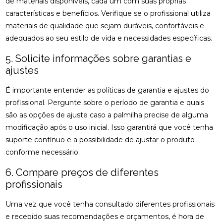
de materiais disponíveis, cada um com suas próprias
QUIROPRAXIA PARA SUA SAÚDE
características e benefícios. Verifique se o profissional utiliza
DESCUBRA OS BENEFÍCIOS DA OSTEOPATIA
materiais de qualidade que sejam duráveis, confortáveis e
adequados ao seu estilo de vida e necessidades específicas.
DESCUBRA OS BENEFÍCIOS DA QUIROPRAXIA NA
FISIOTERAPIA
5. Solicite informações sobre garantias e
ajustes
DESCUBRA OS BENEFÍCIOS DE UMA CLÍNICA DE
OSTEOPATIA PARA SUA SAÚDE
É importante entender as políticas de garantia e ajustes do
profissional. Pergunte sobre o período de garantia e quais
DICAS PARA ESCOLHER A MELHOR PALMILHA PARA
são as opções de ajuste caso a palmilha precise de alguma
JOANETE
modificação após o uso inicial. Isso garantirá que você tenha
EM QUAIS CASOS A FISIOTERAPIA É
suporte contínuo e a possibilidade de ajustar o produto
RECOMENDADA?
conforme necessário.
ENCONTRE A CLÍNICA DE QUIROPRAXIA PERTO DE
6. Compare preços de diferentes
VOCÊ
profissionais
ENCONTRE A MELHOR CLÍNICA DE QUIROPRAXIA
Uma vez que você tenha consultado diferentes profissionais
PERTO DE VOCÊ
e recebido suas recomendações e orçamentos, é hora de