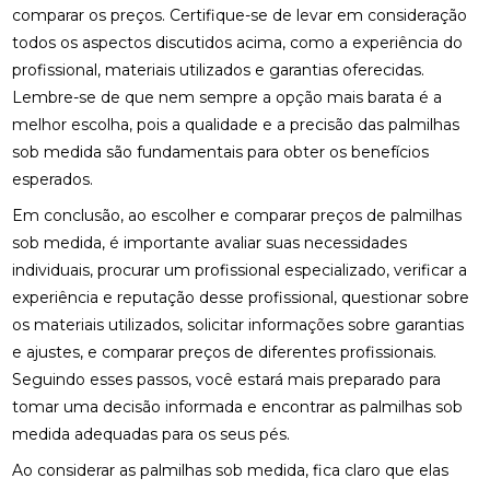
ENCONTRE QUIROPRAXIA PERTO DE VOCÊ
comparar os preços. Certifique-se de levar em consideração
todos os aspectos discutidos acima, como a experiência do
ENCONTRE QUIROPRAXIA PERTO DE VOCÊ E
profissional, materiais utilizados e garantias oferecidas.
MELHORE A SAÚDE
Lembre-se de que nem sempre a opção mais barata é a
melhor escolha, pois a qualidade e a precisão das palmilhas
ENCONTRE QUIROPRAXIA PERTO DE VOCÊ E
MELHORE SUA SAÚDE
sob medida são fundamentais para obter os benefícios
esperados.
ENCONTRE QUIROPRAXIA PERTO DE VOCÊ PARA
ALÍVIO E BEM-ESTAR
Em conclusão, ao escolher e comparar preços de palmilhas
sob medida, é importante avaliar suas necessidades
ENCONTRE QUIROPRAXIA PERTO DE VOCÊ: TUDO
individuais, procurar um profissional especializado, verificar a
SOBRE O TEMA
experiência e reputação desse profissional, questionar sobre
os materiais utilizados, solicitar informações sobre garantias
ESTRATÉGIAS PARA ALIVIAR O NEUROMA DE
MORTON COM PALMILHAS
e ajustes, e comparar preços de diferentes profissionais.
Seguindo esses passos, você estará mais preparado para
FATORES QUE IMPACTAM O PREÇO DE PALMILHA
tomar uma decisão informada e encontrar as palmilhas sob
3D
medida adequadas para os seus pés.
FISIOTERAPIA DE REABILITAÇÃO VESTIBULAR PARA
Ao considerar as palmilhas sob medida, fica claro que elas
MELHORAR SEU EQUILÍBRIO