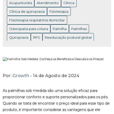
Acupunturista
Atendimento
Clínica
ACUPUNTURA EM NITERÓI: BENEFÍCIOS E ONDE
ENCONTRAR OS MELHORES PROFISSIONAIS
Clínica de quiropraxia
Fisioterapia
Fisioterapia respiratória domiciliar
ACUPUNTURA EM NITERÓI: BENEFÍCIOS QUE VOCÊ
PRECISA CONHECER
Osteopatia para coluna
Palmilha
Palmilhas
ACUPUNTURA EM NITERÓI: DESCUBRA OS
Quiropraxia
RPG
Reeducação postural global
BENEFÍCIOS DESSA TERAPIA MILENAR
Rpg para coluna
Saúde
Saúde
acupuntura RJ
ACUPUNTURA EM NITERÓI: DESCUBRA OS
acupuntura cervical
acupuntura coluna
BENEFÍCIOS E ENCONTRE OS MELHORES
ESPECIALISTAS NA REGIÃO
acupunturista consulta
clínica de quiropraxia perto de mim
ACUPUNTURA NERVO CIÁTICO: BENEFÍCIOS
Por:
Growth
- 14 de Agosto de 2024
INCRÍVEIS PARA ALÍVIO
fisioterapia de reabilitação vestibular
ACUPUNTURA PARA ALIVIAR A DOR DO NERVO
fisioterapia na reabilitação vestibular
fisioterapia ocular
As palmilhas sob medida são uma solução eficaz para
CIÁTICO E MELHORAR A QUALIDADE DE VIDA
proporcionar conforto e suporte personalizados para os pés.
fisioterapia para labirinto
Quando se trata de encontrar o preço ideal para esse tipo de
ACUPUNTURA PARA ALIVIAR DOR NO NERVO
onde fazer fisioterapia respiratória
osteopatia RJ
CIÁTICO
produto, é importante considerar as vantagens que ele