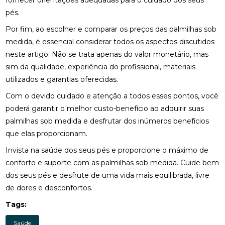
fornecer orientações adequadas para o cuidado dos seus
QUALIDADE DE VIDA
pés.
FISIOTERAPIA NA LABIRINTITE: DICAS PARA ALIVIAR
Por fim, ao escolher e comparar os preços das palmilhas sob
SINTOMAS
medida, é essencial considerar todos os aspectos discutidos
neste artigo. Não se trata apenas do valor monetário, mas
FISIOTERAPIA NA REABILITAÇÃO VESTIBULAR: A
SOLUÇÃO PARA DORES DE CABEÇA E EQUILÍBRIO
sim da qualidade, experiência do profissional, materiais
utilizados e garantias oferecidas.
FISIOTERAPIA NA REABILITAÇÃO VESTIBULAR: UMA
ABORDAGEM EFICAZ PARA O TRATAMENTO
Com o devido cuidado e atenção a todos esses pontos, você
poderá garantir o melhor custo-benefício ao adquirir suas
FISIOTERAPIA NA REABILITAÇÃO VESTIBULAR
palmilhas sob medida e desfrutar dos inúmeros benefícios
que elas proporcionam.
FISIOTERAPIA NA REABILITAÇÃO VESTIBULAR E
SEUS BENEFÍCIOS
Invista na saúde dos seus pés e proporcione o máximo de
conforto e suporte com as palmilhas sob medida. Cuide bem
FISIOTERAPIA NA REABILITAÇÃO VESTIBULAR
dos seus pés e desfrute de uma vida mais equilibrada, livre
MELHORA O EQUILÍBRIO E A QUALIDADE DE VIDA
de dores e desconfortos.
FISIOTERAPIA NO PÉ MELHORA SUA MOBILIDADE E
Tags:
CONFORTO
Saúde