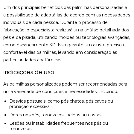
NERVO CIÁTICO
Um dos principais benefícios das palmilhas personalizadas é
COMO A OSTEOPATIA RJ PODE MELHORAR SUA
a possibilidade de adaptá-las de acordo com as necessidades
QUALIDADE DE VIDA
individuais de cada pessoa. Durante o processo de
fabricação, o especialista realizará uma análise detalhada dos
COMO A PALMILHA PARA ESPORÃO PODE ALIVIAR
pés e da pisada, utilizando moldes ou tecnologias avançadas,
SUAS DORES
como escaneamento 3D. Isso garante um ajuste preciso e
COMO A PALMILHA PARA FASCITE PLANTAR PODE
confortável das palmilhas, levando em consideração as
ALIVIAR SUAS DORES
particularidades anatômicas.
COMO A QUIROPRAXIA PODE AJUDAR NO
Indicações de uso
TRATAMENTO DA ESCOLIOSE
As palmilhas personalizadas podem ser recomendadas para
COMO A QUIROPRAXIA PODE ALIVIAR DORES NO
uma variedade de condições e necessidades, incluindo:
JOELHO
Desvios posturais, como pés chatos, pés cavos ou
COMO AS PALMILHAS AJUDAM NO SEU
pronação excessiva;
TRATAMENTO?
Dores nos pés, tornozelos, joelhos ou costas;
Lesões ou instabilidades frequentes nos pés ou
COMO AS PALMILHAS PARA JOANETE PODEM
tornozelos;
MELHORAR SEU CONFORTO