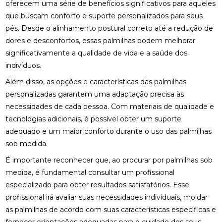
oferecem uma série de benefícios significativos para aqueles
que buscam conforto e suporte personalizados para seus
FISIOTERAPIA DE REABILITAÇÃO VESTIBULAR PARA
MELHORAR SEU EQUILÍBRIO
pés. Desde o alinhamento postural correto até a redução de
dores e desconfortos, essas palmilhas podem melhorar
FISIOTERAPIA MOTORA E RESPIRATÓRIA:
significativamente a qualidade de vida e a saúde dos
BENEFÍCIOS E PRÁTICAS
indivíduos.
FISIOTERAPIA MOTORA E RESPIRATÓRIA:
Além disso, as opções e características das palmilhas
BENEFÍCIOS E PRÁTICAS ESSENCIAIS
personalizadas garantem uma adaptação precisa às
necessidades de cada pessoa. Com materiais de qualidade e
FISIOTERAPIA MOTORA E RESPIRATÓRIA:
BENEFÍCIOS E ABORDAGENS EFICAZES
tecnologias adicionais, é possível obter um suporte
adequado e um maior conforto durante o uso das palmilhas
FISIOTERAPIA NA LABIRINTITE: COMO O
sob medida.
TRATAMENTO PODE AJUDAR NA RECUPERAÇÃO
É importante reconhecer que, ao procurar por palmilhas sob
FISIOTERAPIA NA LABIRINTITE: COMO O
medida, é fundamental consultar um profissional
TRATAMENTO PODE MELHORAR SEU EQUILÍBRIO E
especializado para obter resultados satisfatórios. Esse
QUALIDADE DE VIDA
profissional irá avaliar suas necessidades individuais, moldar
FISIOTERAPIA NA LABIRINTITE: COMO O
as palmilhas de acordo com suas características específicas e
TRATAMENTO PODE MELHORAR SEU EQUILÍBRIO E