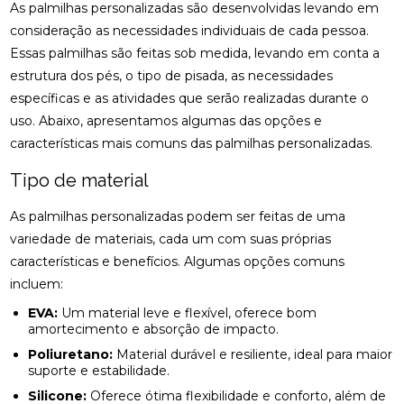
As palmilhas personalizadas são desenvolvidas levando em
CLÍNICA DE QUIROPRAXIA PERTO DE MIM:
ENCONTRE ALÍVIO E BEM-ESTAR NA REGIÃO
consideração as necessidades individuais de cada pessoa.
Essas palmilhas são feitas sob medida, levando em conta a
CLÍNICA DE QUIROPRAXIA PERTO DE MIM:
estrutura dos pés, o tipo de pisada, as necessidades
ENCONTRE ALÍVIO E BEM-ESTAR NA SUA REGIÃO
específicas e as atividades que serão realizadas durante o
CLÍNICA DE QUIROPRAXIA PERTO DE MIM:
uso. Abaixo, apresentamos algumas das opções e
ENCONTRE ALÍVIO E BEM-ESTAR PELA REGIÃO
características mais comuns das palmilhas personalizadas.
CLÍNICA DE QUIROPRAXIA PERTO DE MIM:
Tipo de material
LOCALIZE ALÍVIO E BEM-ESTAR NA SUA REGIÃO
As palmilhas personalizadas podem ser feitas de uma
CLÍNICA DE QUIROPRAXIA PERTO DE MIM: TUDO
variedade de materiais, cada um com suas próprias
SOBRE O TEMA
características e benefícios. Algumas opções comuns
incluem:
COMO A ACUPUNTURA PODE ALIVIAR A
ENXAQUECA DE FORMA EFICAZ
EVA:
Um material leve e flexível, oferece bom
amortecimento e absorção de impacto.
COMO A ACUPUNTURA PODE ALIVIAR A
Poliuretano:
Material durável e resiliente, ideal para maior
ENXAQUECA E MELHORAR SUA QUALIDADE DE
suporte e estabilidade.
VIDA
Silicone:
Oferece ótima flexibilidade e conforto, além de