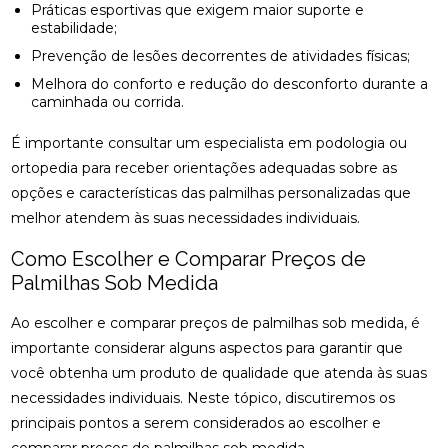
Práticas esportivas que exigem maior suporte e
COMO ENCONTRAR QUIROPRAXIA PERTO DE VOCÊ
estabilidade;
PARA ALÍVIO DAS DORES
Prevenção de lesões decorrentes de atividades físicas;
Melhora do conforto e redução do desconforto durante a
COMO ENCONTRAR UM ACUPUNTURISTA
caminhada ou corrida.
QUALIFICADO
É importante consultar um especialista em podologia ou
COMO ESCOLHER A PALMILHA IDEAL PARA PÉ
CHATO E MELHORAR SEU CONFORTO
ortopedia para receber orientações adequadas sobre as
opções e características das palmilhas personalizadas que
COMO ESCOLHER O MELHOR ACUPUNTURISTA
melhor atendem às suas necessidades individuais.
PARA SUAS NECESSIDADES DE SAÚDE
Como Escolher e Comparar Preços de
COMO ESCOLHER O MELHOR ACUPUNTURISTA
Palmilhas Sob Medida
PARA VOCÊ
Ao escolher e comparar preços de palmilhas sob medida, é
COMO FUNCIONA A CONSULTA COM UM
importante considerar alguns aspectos para garantir que
ACUPUNTURISTA E O QUE ESPERAR
você obtenha um produto de qualidade que atenda às suas
COMO MELHORAR O ATENDIMENTO DA SUA
necessidades individuais. Neste tópico, discutiremos os
CLÍNICA?
principais pontos a serem considerados ao escolher e