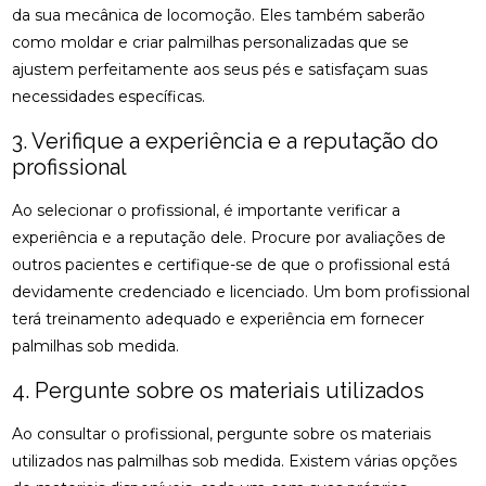
DESCUBRA O PREÇO DA PALMILHA PARA PÉ CHATO
da sua mecânica de locomoção. Eles também saberão
E COMO ESCOLHER A IDEAL
como moldar e criar palmilhas personalizadas que se
ajustem perfeitamente aos seus pés e satisfaçam suas
DESCUBRA O PREÇO DA PALMILHA SOB MEDIDA: 6
FATORES IMPORTANTES
necessidades específicas.
3. Verifique a experiência e a reputação do
DESCUBRA O PREÇO DA PALMILHA SOB MEDIDA: 6
FATORES QUE INFLUENCIAM
profissional
DESCUBRA O PREÇO DAS PALMILHAS PARA
Ao selecionar o profissional, é importante verificar a
FASCITE PLANTAR E COMO ESCOLHER A IDEAL
experiência e a reputação dele. Procure por avaliações de
outros pacientes e certifique-se de que o profissional está
DESCUBRA ONDE FAZER FISIOTERAPIA
devidamente credenciado e licenciado. Um bom profissional
RESPIRATÓRIA COM QUALIDADE E SEGURANÇA
terá treinamento adequado e experiência em fornecer
DESCUBRA OS BENEFÍCIOS DA ACUPUNTURA RJ
palmilhas sob medida.
PARA A SUA SAÚDE
4. Pergunte sobre os materiais utilizados
DESCUBRA OS BENEFÍCIOS DA ACUPUNTURA RJ
PARA SUA SAÚDE E BEM-ESTAR
Ao consultar o profissional, pergunte sobre os materiais
utilizados nas palmilhas sob medida. Existem várias opções
DESCUBRA OS BENEFÍCIOS DA CLÍNICA DE