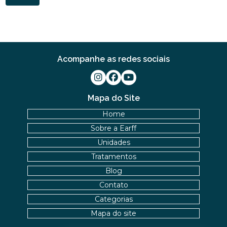
FISIOTERAPIA NO PÉ PARA ALÍVIO E RECUPERAÇÃO
EFICIENTE
FISIOTERAPIA NO PÉ: BENEFÍCIOS E TRATAMENTOS
FISIOTERAPIA OCULAR: BENEFÍCIOS E TÉCNICAS
Acompanhe as redes sociais
FISIOTERAPIA OCULAR: BENEFÍCIOS E
TRATAMENTOS PARA A SAÚDE VISUAL
Mapa do Site
FISIOTERAPIA OCULAR: BENEFÍCIOS E
Home
TRATAMENTOS
Sobre a Earff
FISIOTERAPIA OCULAR: COMO MELHORAR A SAÚDE
Unidades
DOS SEUS OLHOS E AUMENTAR O CONFORTO
Tratamentos
VISUAL
Blog
FISIOTERAPIA OCULAR: MELHORE SUA VISÃO HOJE!
Contato
Categorias
FISIOTERAPIA OCULAR: MELHORES PRÁTICAS E
BENEFÍCIOS
Mapa do site