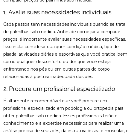
comparar preços de palmilhas sob medida.
COMO MONTAR SUA CLÍNICA?
1. Avalie suas necessidades individuais
CONSULTA COM ACUPUNTURISTA: O QUE ESPERAR
Cada pessoa tem necessidades individuais quando se trata
DESCUBRA A ACUPUNTURA RJ: BENEFÍCIOS E
de palmilhas sob medida. Antes de começar a comparar
PRÁTICAS
preços, é importante avaliar suas necessidades específicas.
DESCUBRA COMO A PALMILHA PARA FASCITE
Isso inclui considerar qualquer condição médica, tipo de
PLANTAR PODE ALIVIAR SUAS DORES
pisada, atividades diárias e esportivas que você pratica, bem
como qualquer desconforto ou dor que você esteja
DESCUBRA COMO A QUIROPRAXIA E A
enfrentando nos pés ou em outras partes do corpo
FISIOTERAPIA PODEM TRANSFORMAR SUA SAÚDE
relacionadas à postura inadequada dos pés.
DESCUBRA COMO UM QUIROPRATA PODE
TRANSFORMAR SUA SAÚDE
2. Procure um profissional especializado
DESCUBRA O PREÇO DA PALMILHA ORTOPÉDICA E
É altamente recomendável que você procure um
COMO ESCOLHER A IDEAL
profissional especializado em podologia ou ortopedia para
obter palmilhas sob medida. Esses profissionais terão o
DESCUBRA O PREÇO DA PALMILHA ORTOPÉDICA E
conhecimento e a expertise necessários para realizar uma
COMO ESCOLHER A MELHOR
análise precisa de seus pés, da estrutura óssea e muscular, e