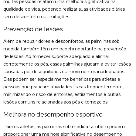
muitas pessoas relatam uma melhora significativa na
BENEFÍCIOS DA OSTEOPATIA PARA A COLUNA
qualidade de vida, podendo realizar suas atividades diárias
sem desconforto ou limitações.
BENEFÍCIOS DA OSTEOPATIA RJ PARA SUA SAÚDE
Prevenção de lesões
BENEFÍCIOS DA PALMILA ORTOPÉDICA PARA
SAÚDE
Além de reduzir dores e desconfortos, as palmilhas sob
BENEFÍCIOS DA PALMILHA PARA JOANETE QUE
medida também têm um papel importante na prevenção
VOCÊ PRECISA CONHECER
de lesões. Ao fornecer suporte adequado e alinhar
corretamente os pés, essas palmilhas ajudam a evitar lesões
BENEFÍCIOS DA QUIROPRAXIA CERVICAL
causadas por desequilíbrios ou movimentos inadequados.
Elas podem ser especialmente benéficas para atletas e
BENEFÍCIOS DA QUIROPRAXIA CERVICAL PARA SUA
SAÚDE
pessoas que praticam atividades físicas frequentemente,
minimizando o risco de entorses, estiramentos e outras
BENEFÍCIOS DA QUIROPRAXIA CERVICAL PARA SUA
lesões comuns relacionadas aos pés e tornozelos.
SAÚDE: GUIA COMPLETO
Melhora no desempenho esportivo
BENEFÍCIOS DA QUIROPRAXIA CERVICAL: UM GUIA
COMPLETO
Para os atletas, as palmilhas sob medida também podem
proporcionar uma melhora significativa no desempenho
BENEFÍCIOS DA QUIROPRAXIA EM NITERÓI