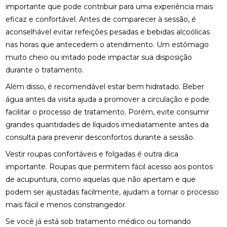
importante que pode contribuir para uma experiência mais
COMO ENCONTRAR QUIROPRAXIA PERTO DE VOCÊ
eficaz e confortável. Antes de comparecer à sessão, é
PARA ALÍVIO DAS DORES
aconselhável evitar refeições pesadas e bebidas alcoólicas
COMO ENCONTRAR UM ACUPUNTURISTA
nas horas que antecedem o atendimento. Um estômago
QUALIFICADO
muito cheio ou irritado pode impactar sua disposição
durante o tratamento.
COMO ESCOLHER A PALMILHA IDEAL PARA PÉ
CHATO E MELHORAR SEU CONFORTO
Além disso, é recomendável estar bem hidratado. Beber
água antes da visita ajuda a promover a circulação e pode
COMO ESCOLHER O MELHOR ACUPUNTURISTA
facilitar o processo de tratamento. Porém, evite consumir
PARA SUAS NECESSIDADES DE SAÚDE
grandes quantidades de líquidos imediatamente antes da
COMO ESCOLHER O MELHOR ACUPUNTURISTA
consulta para prevenir desconfortos durante a sessão.
PARA VOCÊ
Vestir roupas confortáveis e folgadas é outra dica
importante. Roupas que permitem fácil acesso aos pontos
COMO FUNCIONA A CONSULTA COM UM
ACUPUNTURISTA E O QUE ESPERAR
de acupuntura, como aquelas que não apertam e que
podem ser ajustadas facilmente, ajudam a tornar o processo
COMO MELHORAR O ATENDIMENTO DA SUA
mais fácil e menos constrangedor.
CLÍNICA?
Se você já está sob tratamento médico ou tomando