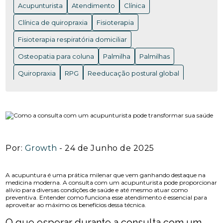
Acupunturista
Atendimento
Clínica
ACUPUNTURA EM NITERÓI: BENEFÍCIOS E ONDE
ENCONTRAR OS MELHORES PROFISSIONAIS
Clínica de quiropraxia
Fisioterapia
Fisioterapia respiratória domiciliar
ACUPUNTURA EM NITERÓI: BENEFÍCIOS QUE VOCÊ
PRECISA CONHECER
Osteopatia para coluna
Palmilha
Palmilhas
ACUPUNTURA EM NITERÓI: DESCUBRA OS
Quiropraxia
RPG
Reeducação postural global
BENEFÍCIOS DESSA TERAPIA MILENAR
Rpg para coluna
Saúde
Saúde
acupuntura RJ
ACUPUNTURA EM NITERÓI: DESCUBRA OS
acupuntura cervical
acupuntura coluna
BENEFÍCIOS E ENCONTRE OS MELHORES
ESPECIALISTAS NA REGIÃO
acupunturista consulta
clínica de quiropraxia perto de mim
ACUPUNTURA NERVO CIÁTICO: BENEFÍCIOS
Por:
Growth
- 24 de Junho de 2025
INCRÍVEIS PARA ALÍVIO
fisioterapia de reabilitação vestibular
ACUPUNTURA PARA ALIVIAR A DOR DO NERVO
fisioterapia na reabilitação vestibular
fisioterapia ocular
A acupuntura é uma prática milenar que vem ganhando destaque na
CIÁTICO E MELHORAR A QUALIDADE DE VIDA
medicina moderna. A consulta com um acupunturista pode proporcionar
alívio para diversas condições de saúde e até mesmo atuar como
fisioterapia para labirinto
preventiva. Entender como funciona esse atendimento é essencial para
ACUPUNTURA PARA ALIVIAR DOR NO NERVO
aproveitar ao máximo os benefícios dessa técnica.
onde fazer fisioterapia respiratória
osteopatia RJ
CIÁTICO
O que esperar durante a consulta com um