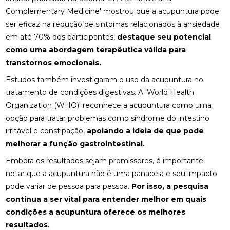
QUALIDADE DE VIDA
Complementary Medicine' mostrou que a acupuntura pode
ser eficaz na redução de sintomas relacionados à ansiedade
FISIOTERAPIA NA LABIRINTITE: DICAS PARA ALIVIAR
SINTOMAS
em até 70% dos participantes,
destaque seu potencial
como uma abordagem terapêutica válida para
FISIOTERAPIA NA REABILITAÇÃO VESTIBULAR: A
transtornos emocionais.
SOLUÇÃO PARA DORES DE CABEÇA E EQUILÍBRIO
Estudos também investigaram o uso da acupuntura no
FISIOTERAPIA NA REABILITAÇÃO VESTIBULAR: UMA
tratamento de condições digestivas. A 'World Health
ABORDAGEM EFICAZ PARA O TRATAMENTO
Organization (WHO)' reconhece a acupuntura como uma
opção para tratar problemas como síndrome do intestino
FISIOTERAPIA NA REABILITAÇÃO VESTIBULAR
irritável e constipação,
apoiando a ideia de que pode
FISIOTERAPIA NA REABILITAÇÃO VESTIBULAR E
melhorar a função gastrointestinal.
SEUS BENEFÍCIOS
Embora os resultados sejam promissores, é importante
FISIOTERAPIA NA REABILITAÇÃO VESTIBULAR
notar que a acupuntura não é uma panaceia e seu impacto
MELHORA O EQUILÍBRIO E A QUALIDADE DE VIDA
pode variar de pessoa para pessoa.
Por isso, a pesquisa
continua a ser vital para entender melhor em quais
FISIOTERAPIA NO PÉ MELHORA SUA MOBILIDADE E
condições a acupuntura oferece os melhores
CONFORTO
resultados.