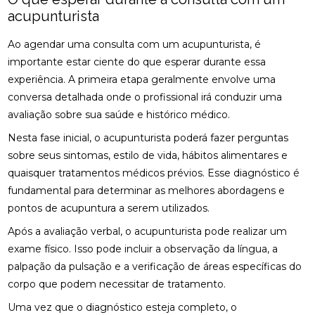
osteopatia cervical
osteopatia coluna
acupunturista
ACUPUNTURA PARA ALIVIAR NERVO CIÁTICO
osteopatia hérnia de disco
osteopatia nervo ciático
Ao agendar uma consulta com um acupunturista, é
ACUPUNTURA PARA COLUNA: COMO ALIVIAR
palmilha esporão
palmilha fascite plantar
DORES E PROMOVER A SAÚDE
importante estar ciente do que esperar durante essa
palmilha fascite plantar preço
palmilha joanete
experiência. A primeira etapa geralmente envolve uma
ACUPUNTURA PARA ENXAQUECA ALIVIA A DOR E
conversa detalhada onde o profissional irá conduzir uma
palmilha ortopedica preço
palmilha para pé chato
MELHORA A QUALIDADE DE VIDA
avaliação sobre sua saúde e histórico médico.
palmilha para pé chato preço
ACUPUNTURA PARA ENXAQUECA: ALIVIE SUAS
Nesta fase inicial, o acupunturista poderá fazer perguntas
DORES COM ESTA ABORDAGEM NATURAL
palmilha sob medida preço
quiropraxia
sobre seus sintomas, estilo de vida, hábitos alimentares e
quiropraxia RJ
quiropraxia cervical
quaisquer tratamentos médicos prévios. Esse diagnóstico é
ACUPUNTURA PARA ENXAQUECA: ALÍVIO EFICAZ
fundamental para determinar as melhores abordagens e
quiropraxia em Niterói
quiropraxia nervo ciático
ACUPUNTURA PARA ENXAQUECA: ALÍVIO NATURAL
pontos de acupuntura a serem utilizados.
quiropraxia para joelho
quiropraxia para nervo ciático
Após a avaliação verbal, o acupunturista pode realizar um
ACUPUNTURA PARA NERVO CIÁTICO: ALÍVIO EFICAZ
quiropraxia perto
quiropraxia perto de mim
PARA A DOR E MELHORA DA MOBILIDADE
exame físico. Isso pode incluir a observação da língua, a
palpação da pulsação e a verificação de áreas específicas do
rpg escoliose
ACUPUNTURA PARA NERVO CIÁTICO: ALÍVIO EFICAZ
corpo que podem necessitar de tratamento.
PARA DOR E MELHORA DA MOBILIDADE
Uma vez que o diagnóstico esteja completo, o