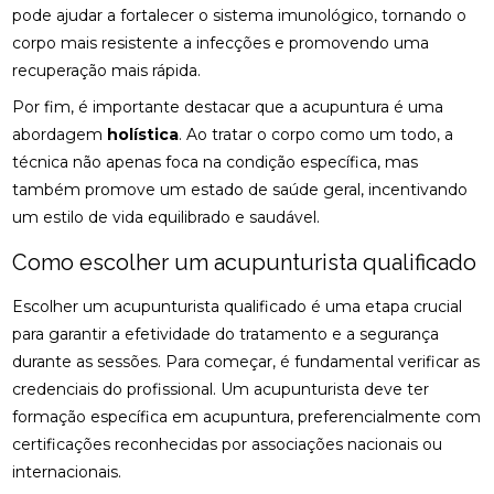
CLÍNICA DE QUIROPRAXIA PERTO DE MIM:
pode ajudar a fortalecer o sistema imunológico, tornando o
ENCONTRE ALÍVIO E BEM-ESTAR NA REGIÃO
corpo mais resistente a infecções e promovendo uma
recuperação mais rápida.
CLÍNICA DE QUIROPRAXIA PERTO DE MIM:
ENCONTRE ALÍVIO E BEM-ESTAR NA SUA REGIÃO
Por fim, é importante destacar que a acupuntura é uma
abordagem
holística
. Ao tratar o corpo como um todo, a
CLÍNICA DE QUIROPRAXIA PERTO DE MIM:
técnica não apenas foca na condição específica, mas
ENCONTRE ALÍVIO E BEM-ESTAR PELA REGIÃO
também promove um estado de saúde geral, incentivando
CLÍNICA DE QUIROPRAXIA PERTO DE MIM:
um estilo de vida equilibrado e saudável.
LOCALIZE ALÍVIO E BEM-ESTAR NA SUA REGIÃO
Como escolher um acupunturista qualificado
CLÍNICA DE QUIROPRAXIA PERTO DE MIM: TUDO
SOBRE O TEMA
Escolher um acupunturista qualificado é uma etapa crucial
para garantir a efetividade do tratamento e a segurança
COMO A ACUPUNTURA PODE ALIVIAR A
durante as sessões. Para começar, é fundamental verificar as
ENXAQUECA DE FORMA EFICAZ
credenciais do profissional. Um acupunturista deve ter
COMO A ACUPUNTURA PODE ALIVIAR A
formação específica em acupuntura, preferencialmente com
ENXAQUECA E MELHORAR SUA QUALIDADE DE
certificações reconhecidas por associações nacionais ou
VIDA
internacionais.