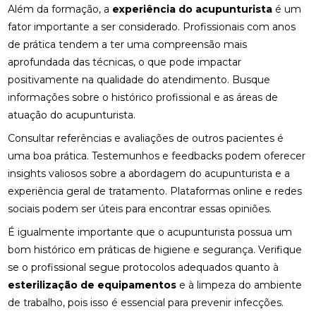
COMO A ACUPUNTURA PODE ALIVIAR A
Além da formação, a
experiência do acupunturista
é um
ENXAQUECA NATURALMENTE
fator importante a ser considerado. Profissionais com anos
de prática tendem a ter uma compreensão mais
COMO A CONSULTA COM UM ACUPUNTURISTA
PODE TRANSFORMAR SUA SAÚDE
aprofundada das técnicas, o que pode impactar
positivamente na qualidade do atendimento. Busque
COMO A FISIOTERAPIA PODE AJUDAR NA
informações sobre o histórico profissional e as áreas de
REABILITAÇÃO DO LABIRINTO
atuação do acupunturista.
COMO A FISIOTERAPIA RESPIRATÓRIA DOMICILIAR
Consultar referências e avaliações de outros pacientes é
PODE MELHORAR SUA QUALIDADE DE VIDA
uma boa prática. Testemunhos e feedbacks podem oferecer
insights valiosos sobre a abordagem do acupunturista e a
COMO A OSTEOPATIA PARA COLUNA PODE
MELHORAR SUA SAÚDE
experiência geral de tratamento. Plataformas online e redes
sociais podem ser úteis para encontrar essas opiniões.
COMO A OSTEOPATIA PARA COLUNA PODE
É igualmente importante que o acupunturista possua um
TRANSFORMAR SUA SAÚDE
bom histórico em práticas de higiene e segurança. Verifique
COMO A OSTEOPATIA PODE AJUDAR NA
se o profissional segue protocolos adequados quanto à
TRATAMENTO DA HÉRNIA DE DISCO
esterilização de equipamentos
e à limpeza do ambiente
de trabalho, pois isso é essencial para prevenir infecções.
COMO A OSTEOPATIA PODE ALIVIAR A DOR NO