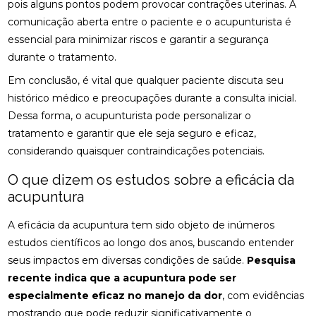
pois alguns pontos podem provocar contrações uterinas. A
ENCONTRE QUIROPRAXIA PERTO DE VOCÊ
comunicação aberta entre o paciente e o acupunturista é
ENCONTRE QUIROPRAXIA PERTO DE VOCÊ E
essencial para minimizar riscos e garantir a segurança
MELHORE A SAÚDE
durante o tratamento.
Em conclusão, é vital que qualquer paciente discuta seu
ENCONTRE QUIROPRAXIA PERTO DE VOCÊ E
MELHORE SUA SAÚDE
histórico médico e preocupações durante a consulta inicial.
Dessa forma, o acupunturista pode personalizar o
ENCONTRE QUIROPRAXIA PERTO DE VOCÊ PARA
tratamento e garantir que ele seja seguro e eficaz,
ALÍVIO E BEM-ESTAR
considerando quaisquer contraindicações potenciais.
ENCONTRE QUIROPRAXIA PERTO DE VOCÊ: TUDO
O que dizem os estudos sobre a eficácia da
SOBRE O TEMA
acupuntura
ESTRATÉGIAS PARA ALIVIAR O NEUROMA DE
MORTON COM PALMILHAS
A eficácia da acupuntura tem sido objeto de inúmeros
estudos científicos ao longo dos anos, buscando entender
FATORES QUE IMPACTAM O PREÇO DE PALMILHA
seus impactos em diversas condições de saúde.
Pesquisa
3D
recente indica que a acupuntura pode ser
especialmente eficaz no manejo da dor
FISIOTERAPIA DE REABILITAÇÃO VESTIBULAR PARA
, com evidências
MELHORAR SEU EQUILÍBRIO
mostrando que pode reduzir significativamente o