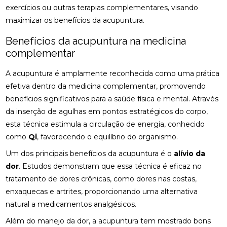
BENEFÍCIOS DA OSTEOPATIA PARA A COLUNA
exercícios ou outras terapias complementares, visando
maximizar os benefícios da acupuntura.
BENEFÍCIOS DA OSTEOPATIA RJ PARA SUA SAÚDE
Benefícios da acupuntura na medicina
BENEFÍCIOS DA PALMILA ORTOPÉDICA PARA
complementar
SAÚDE
A acupuntura é amplamente reconhecida como uma prática
BENEFÍCIOS DA PALMILHA PARA JOANETE QUE
efetiva dentro da medicina complementar, promovendo
VOCÊ PRECISA CONHECER
benefícios significativos para a saúde física e mental. Através
da inserção de agulhas em pontos estratégicos do corpo,
BENEFÍCIOS DA QUIROPRAXIA CERVICAL
esta técnica estimula a circulação de energia, conhecido
BENEFÍCIOS DA QUIROPRAXIA CERVICAL PARA SUA
como
Qi
, favorecendo o equilíbrio do organismo.
SAÚDE
Um dos principais benefícios da acupuntura é o
alívio da
BENEFÍCIOS DA QUIROPRAXIA CERVICAL PARA SUA
dor
. Estudos demonstram que essa técnica é eficaz no
SAÚDE: GUIA COMPLETO
tratamento de dores crônicas, como dores nas costas,
enxaquecas e artrites, proporcionando uma alternativa
BENEFÍCIOS DA QUIROPRAXIA CERVICAL: UM GUIA
natural a medicamentos analgésicos.
COMPLETO
Além do manejo da dor, a acupuntura tem mostrado bons
BENEFÍCIOS DA QUIROPRAXIA EM NITERÓI