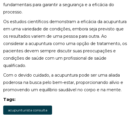
FISIOTERAPIA OCULAR: SAIBA COMO MELHORAR A
fundamentais para garantir a segurança e a eficácia do
SAÚDE DOS OLHOS E AUMENTAR O CONFORTO
processo.
VISUAL
Os estudos científicos demonstram a eficácia da acupuntura
FISIOTERAPIA PARA LABIRINTITE: ALÍVIO E
em uma variedade de condições, embora seja previsto que
CONFORTO
os resultados variem de uma pessoa para outra. Ao
considerar a acupuntura como uma opção de tratamento, os
FISIOTERAPIA PARA LABIRINTITE: COMO O
TRATAMENTO PODE MELHORAR SEU EQUILÍBRIO E
pacientes devem sempre discutir suas preocupações e
QUALIDADE DE VIDA
condições de saúde com um profissional de saúde
qualificado.
FISIOTERAPIA PARA LABIRINTITE: COMO O
TRATAMENTO PODE MELHORAR SEU EQUILÍBRIO E
Com o devido cuidado, a acupuntura pode ser uma aliada
BEM-ESTAR
poderosa na busca pelo bem-estar, proporcionando alívio e
promovendo um equilíbrio saudável no corpo e na mente.
FISIOTERAPIA PARA LABIRINTITE: COMO O
TRATAMENTO PODE MELHORAR SEU EQUILÍBRIO E
Tags:
QUALIDADE DE VIDA
acupunturista consulta
FISIOTERAPIA PARA LABIRINTITE: MELHORE SEU
EQUILÍBRIO