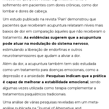
sofrimento em pacientes com dores crônicas, como dor
FISIOTERAPIA DE REABILITAÇÃO VESTIBULAR PARA
lombar e dores de cabeça.
MELHORAR SEU EQUILÍBRIO
Um estudo publicado na revista 'Pain' demonstrou que
FISIOTERAPIA MOTORA E RESPIRATÓRIA:
pacientes que receberam acupuntura relataram níveis mais
BENEFÍCIOS E PRÁTICAS
baixos de dor em comparação àqueles que não receberam o
tratamento.
FISIOTERAPIA MOTORA E RESPIRATÓRIA:
As evidências sugerem que a acupuntura
BENEFÍCIOS E PRÁTICAS ESSENCIAIS
pode atuar na modulação do sistema nervoso
,
estimulando a liberação de endorfinas e outros
FISIOTERAPIA MOTORA E RESPIRATÓRIA:
neurotransmissores que ajudam a aliviar a dor.
BENEFÍCIOS E ABORDAGENS EFICAZES
Além da dor, a acupuntura também tem sido estudada
FISIOTERAPIA NA LABIRINTITE: COMO O
como um tratamento para doenças emocionais, como a
TRATAMENTO PODE AJUDAR NA RECUPERAÇÃO
depressão e a ansiedade.
Pesquisas indicam que a prática
é capaz de melhorar a estabilidade emocional
FISIOTERAPIA NA LABIRINTITE: COMO O
, sendo
TRATAMENTO PODE MELHORAR SEU EQUILÍBRIO E
algumas vezes utilizada como terapia complementar a
QUALIDADE DE VIDA
tratamentos psiquiátricos tradicionais.
FISIOTERAPIA NA LABIRINTITE: COMO O
Uma análise de várias pesquisas reveladas em um meta-
TRATAMENTO PODE MELHORAR SEU EQUILÍBRIO E
análise publicada na 'Journal of Alternative and