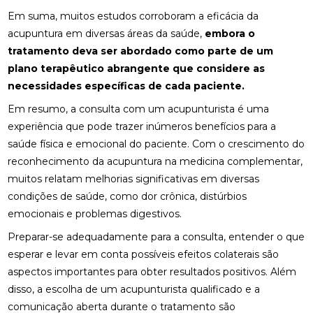
FISIOTERAPIA NO PÉ PARA ALÍVIO E RECUPERAÇÃO
Em suma, muitos estudos corroboram a eficácia da
EFICIENTE
acupuntura em diversas áreas da saúde,
embora o
FISIOTERAPIA NO PÉ: BENEFÍCIOS E TRATAMENTOS
tratamento deva ser abordado como parte de um
plano terapêutico abrangente que considere as
FISIOTERAPIA OCULAR: BENEFÍCIOS E TÉCNICAS
necessidades específicas de cada paciente.
FISIOTERAPIA OCULAR: BENEFÍCIOS E
Em resumo, a consulta com um acupunturista é uma
TRATAMENTOS PARA A SAÚDE VISUAL
experiência que pode trazer inúmeros benefícios para a
saúde física e emocional do paciente. Com o crescimento do
FISIOTERAPIA OCULAR: BENEFÍCIOS E
reconhecimento da acupuntura na medicina complementar,
TRATAMENTOS
muitos relatam melhorias significativas em diversas
FISIOTERAPIA OCULAR: COMO MELHORAR A SAÚDE
condições de saúde, como dor crônica, distúrbios
DOS SEUS OLHOS E AUMENTAR O CONFORTO
emocionais e problemas digestivos.
VISUAL
Preparar-se adequadamente para a consulta, entender o que
FISIOTERAPIA OCULAR: MELHORE SUA VISÃO HOJE!
esperar e levar em conta possíveis efeitos colaterais são
aspectos importantes para obter resultados positivos. Além
FISIOTERAPIA OCULAR: MELHORES PRÁTICAS E
disso, a escolha de um acupunturista qualificado e a
BENEFÍCIOS
comunicação aberta durante o tratamento são