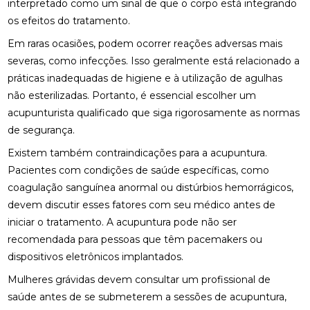
interpretado como um sinal de que o corpo está integrando
QUIROPRAXIA PARA SUA SAÚDE
os efeitos do tratamento.
DESCUBRA OS BENEFÍCIOS DA OSTEOPATIA
Em raras ocasiões, podem ocorrer reações adversas mais
severas, como infecções. Isso geralmente está relacionado a
DESCUBRA OS BENEFÍCIOS DA QUIROPRAXIA NA
FISIOTERAPIA
práticas inadequadas de higiene e à utilização de agulhas
não esterilizadas. Portanto, é essencial escolher um
DESCUBRA OS BENEFÍCIOS DE UMA CLÍNICA DE
acupunturista qualificado que siga rigorosamente as normas
OSTEOPATIA PARA SUA SAÚDE
de segurança.
DICAS PARA ESCOLHER A MELHOR PALMILHA PARA
Existem também contraindicações para a acupuntura.
JOANETE
Pacientes com condições de saúde específicas, como
coagulação sanguínea anormal ou distúrbios hemorrágicos,
EM QUAIS CASOS A FISIOTERAPIA É
RECOMENDADA?
devem discutir esses fatores com seu médico antes de
iniciar o tratamento. A acupuntura pode não ser
ENCONTRE A CLÍNICA DE QUIROPRAXIA PERTO DE
recomendada para pessoas que têm pacemakers ou
VOCÊ
dispositivos eletrônicos implantados.
ENCONTRE A MELHOR CLÍNICA DE QUIROPRAXIA
Mulheres grávidas devem consultar um profissional de
PERTO DE VOCÊ
saúde antes de se submeterem a sessões de acupuntura,