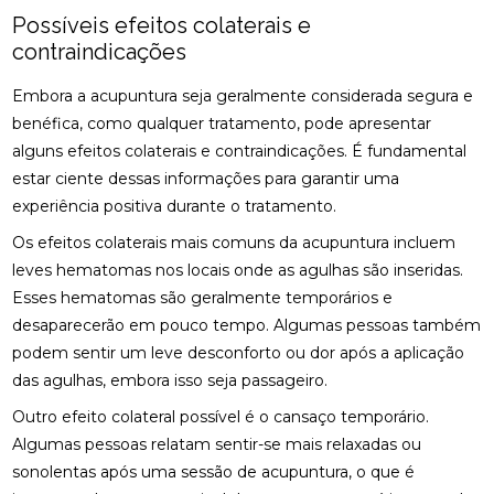
DESCUBRA O PREÇO DA PALMILHA PARA PÉ CHATO
Possíveis efeitos colaterais e
E COMO ESCOLHER A IDEAL
contraindicações
DESCUBRA O PREÇO DA PALMILHA SOB MEDIDA: 6
Embora a acupuntura seja geralmente considerada segura e
FATORES IMPORTANTES
benéfica, como qualquer tratamento, pode apresentar
DESCUBRA O PREÇO DA PALMILHA SOB MEDIDA: 6
alguns efeitos colaterais e contraindicações. É fundamental
FATORES QUE INFLUENCIAM
estar ciente dessas informações para garantir uma
experiência positiva durante o tratamento.
DESCUBRA O PREÇO DAS PALMILHAS PARA
FASCITE PLANTAR E COMO ESCOLHER A IDEAL
Os efeitos colaterais mais comuns da acupuntura incluem
leves hematomas nos locais onde as agulhas são inseridas.
DESCUBRA ONDE FAZER FISIOTERAPIA
Esses hematomas são geralmente temporários e
RESPIRATÓRIA COM QUALIDADE E SEGURANÇA
desaparecerão em pouco tempo. Algumas pessoas também
DESCUBRA OS BENEFÍCIOS DA ACUPUNTURA RJ
podem sentir um leve desconforto ou dor após a aplicação
PARA A SUA SAÚDE
das agulhas, embora isso seja passageiro.
DESCUBRA OS BENEFÍCIOS DA ACUPUNTURA RJ
Outro efeito colateral possível é o cansaço temporário.
PARA SUA SAÚDE E BEM-ESTAR
Algumas pessoas relatam sentir-se mais relaxadas ou
sonolentas após uma sessão de acupuntura, o que é
DESCUBRA OS BENEFÍCIOS DA CLÍNICA DE