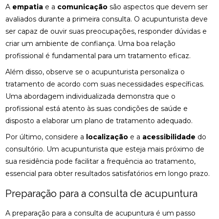
NERVO CIÁTICO
A
empatia
e a
comunicação
são aspectos que devem ser
avaliados durante a primeira consulta. O acupunturista deve
COMO A OSTEOPATIA RJ PODE MELHORAR SUA
ser capaz de ouvir suas preocupações, responder dúvidas e
QUALIDADE DE VIDA
criar um ambiente de confiança. Uma boa relação
COMO A PALMILHA PARA ESPORÃO PODE ALIVIAR
profissional é fundamental para um tratamento eficaz.
SUAS DORES
Além disso, observe se o acupunturista personaliza o
COMO A PALMILHA PARA FASCITE PLANTAR PODE
tratamento de acordo com suas necessidades específicas.
ALIVIAR SUAS DORES
Uma abordagem individualizada demonstra que o
profissional está atento às suas condições de saúde e
COMO A QUIROPRAXIA PODE AJUDAR NO
disposto a elaborar um plano de tratamento adequado.
TRATAMENTO DA ESCOLIOSE
Por último, considere a
localização
e a
acessibilidade
do
COMO A QUIROPRAXIA PODE ALIVIAR DORES NO
consultório. Um acupunturista que esteja mais próximo de
JOELHO
sua residência pode facilitar a frequência ao tratamento,
COMO AS PALMILHAS AJUDAM NO SEU
essencial para obter resultados satisfatórios em longo prazo.
TRATAMENTO?
Preparação para a consulta de acupuntura
COMO AS PALMILHAS PARA JOANETE PODEM
MELHORAR SEU CONFORTO
A preparação para a consulta de acupuntura é um passo