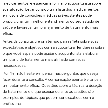
COMO MONTAR SUA CLÍNICA?
medicamentos, é essencial informar o acupunturista sobre
sua situação. Levar consigo uma lista dos medicamentos
CONSULTA COM ACUPUNTURISTA: O QUE ESPERAR
em uso e de condições médicas pré-existentes pode
proporcionar um melhor entendimento do seu estado de
DESCUBRA A ACUPUNTURA RJ: BENEFÍCIOS E
PRÁTICAS
saúde e favorecer um planejamento de tratamento mais
eficaz.
DESCUBRA COMO A PALMILHA PARA FASCITE
PLANTAR PODE ALIVIAR SUAS DORES
Antes da consulta, tire um tempo para refletir sobre suas
expectativas e objetivos com a acupuntura. Ter clareza sobre
DESCUBRA COMO A QUIROPRAXIA E A
o que você espera pode ajudar o acupunturista a elaborar
FISIOTERAPIA PODEM TRANSFORMAR SUA SAÚDE
um plano de tratamento mais alinhado com suas
necessidades.
DESCUBRA COMO UM QUIROPRATA PODE
TRANSFORMAR SUA SAÚDE
Por fim, não hesite em pensar nas perguntas que deseja
fazer durante a consulta. A comunicação aberta é vital para
DESCUBRA O PREÇO DA PALMILHA ORTOPÉDICA E
COMO ESCOLHER A IDEAL
um tratamento eficaz. Questões sobre a técnica, a duração
do tratamento e o que esperar durante as sessões são
DESCUBRA O PREÇO DA PALMILHA ORTOPÉDICA E
exemplos de tópicos que podem ser discutidos com o
COMO ESCOLHER A MELHOR
profissional.