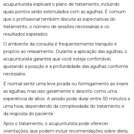
ACUPUNTURA PARA O NERVO CIÁTICO: ALÍVIO
acupunturista explicará o plano de tratamento, incluindo
NATURAL E EFICAZ
quais pontos serão estimulados com as agulhas. É comum
que o profissional também discuta as expectativas do
ACUPUNTURA PERTO DE MIM: ENCONTRE O
MELHOR ATENDIMENTO NA SUA REGIÃO
tratamento, o número de sessões necessárias e os
resultados esperados.
ACUPUNTURA PERTO DE MIM: ENCONTRE O
O ambiente da consulta é frequentemente tranquilo e
MELHOR ATENDIMENTO PARA SEU BEM-ESTAR
propício ao relaxamento. Durante a aplicação das agulhas, o
ACUPUNTURA RJ: ALÍVIO E BEM-ESTAR
acupunturista garantirá que você esteja confortável,
ajustando a posição e a profundidade das agulhas conforme
ACUPUNTURA RJ: DESCUBRA OS BENEFÍCIOS E
necessário.
ONDE ENCONTRAR
É normal sentir uma leve picada ou formigamento ao inserir
ACUPUNTURA: BENEFÍCIOS E APLICAÇÕES PARA
as agulhas, mas isso geralmente é descrito como uma
SUA SAÚDE
experiência de alívio. A sessão pode durar entre 30 minutos a
uma hora, dependendo da complexidade do tratamento e
BENEFÍCIOS DA ACUPUNTURA PARA SAÚDE
da resposta do paciente.
BENEFÍCIOS DA ACUPUNTURA RJ PARA SAÚDE E
Após o tratamento, o acupunturista pode oferecer
BEM-ESTAR
orientações, que podem incluir recomendações sobre dieta,