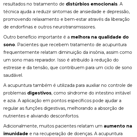
resultados no tratamento de
distúrbios emocionais
. A
técnica ajuda a reduzir sintomas de ansiedade e depressão,
BENEFÍCIOS DA QUIROPRAXIA NA FISIOTERAPIA
promovendo relaxamento e bem-estar através da liberação
BENEFÍCIOS DA QUIROPRAXIA PARA A SAÚDE
de endorfinas e outros neurotransmissores.
Outro benefício importante é a
melhora na qualidade do
BENEFÍCIOS DA QUIROPRAXIA PARA ALIVIAR O
sono
NERVO CIÁTICO
. Pacientes que recebem tratamento de acupuntura
frequentemente relatam diminuição da insônia, assim como
BENEFÍCIOS DA QUIROPRAXIA PARA JOELHO E
um sono mais reparador. Isso é atribuído à redução do
COMO FUNCIONA
estresse e da tensão, que contribuem para um ciclo de sono
saudável.
BENEFÍCIOS DA QUIROPRAXIA PARA O NERVO
CIÁTICO
A acupuntura também é utilizada para auxiliar no controle de
problemas
digestivos
, como síndrome do intestino irritável
BENEFÍCIOS DA QUIROPRAXIA PARA SUA SAÚDE
e azia. A aplicação em pontos específicos pode ajudar a
regular as funções digestivas, melhorando a absorção de
BENEFÍCIOS DAS PALMILHAS PARA JOANETE
nutrientes e aliviando desconfortos.
CLÍNICA DE OSTEOPATIA: COMO ESCOLHER A
Adicionalmente, muitos pacientes relatam um
aumento na
MELHOR PARA SUAS NECESSIDADES
imunidade
e na recuperação de doenças. A acupuntura