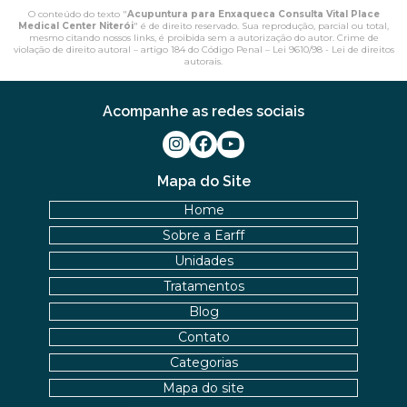
O conteúdo do texto "
Acupuntura para Enxaqueca Consulta Vital Place
Medical Center Niterói
" é de direito reservado. Sua reprodução, parcial ou total,
mesmo citando nossos links, é proibida sem a autorização do autor. Crime de
violação de direito autoral – artigo 184 do Código Penal –
Lei 9610/98 - Lei de direitos
autorais
.
Acompanhe as redes sociais
Mapa do Site
Home
Sobre a Earff
Unidades
Tratamentos
Blog
Contato
Categorias
Mapa do site