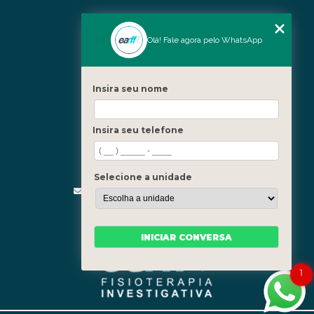
Nossas Unidades
Olá! Fale agora pelo WhatsApp
Icaraí - Niterói
Freguesia - Rio de Janeiro
Insira seu nome
Barra - Rio de Janeiro
Copacabana - Rio de Janeiro
Insira seu telefone
Fale Conosco
(21) 3619-5657
(21) 99390-3850
Selecione a unidade
contato@fisioterapiainvestigativa.com
Segunda a sexta, das 7h às 21h
INICIAR CONVERSA
1