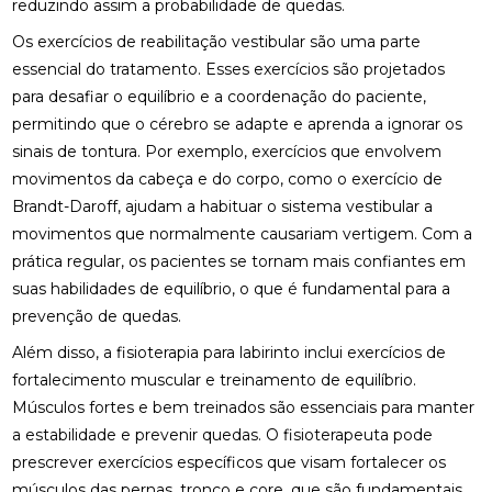
reduzindo assim a probabilidade de quedas.
FISIOTERAPIA DE REABILITAÇÃO VESTIBULAR PARA
Os exercícios de reabilitação vestibular são uma parte
MELHORAR SEU EQUILÍBRIO
essencial do tratamento. Esses exercícios são projetados
para desafiar o equilíbrio e a coordenação do paciente,
FISIOTERAPIA MOTORA E RESPIRATÓRIA:
BENEFÍCIOS E PRÁTICAS
permitindo que o cérebro se adapte e aprenda a ignorar os
sinais de tontura. Por exemplo, exercícios que envolvem
FISIOTERAPIA MOTORA E RESPIRATÓRIA:
movimentos da cabeça e do corpo, como o exercício de
BENEFÍCIOS E PRÁTICAS ESSENCIAIS
Brandt-Daroff, ajudam a habituar o sistema vestibular a
movimentos que normalmente causariam vertigem. Com a
FISIOTERAPIA MOTORA E RESPIRATÓRIA:
BENEFÍCIOS E ABORDAGENS EFICAZES
prática regular, os pacientes se tornam mais confiantes em
suas habilidades de equilíbrio, o que é fundamental para a
FISIOTERAPIA NA LABIRINTITE: COMO O
prevenção de quedas.
TRATAMENTO PODE AJUDAR NA RECUPERAÇÃO
Além disso, a fisioterapia para labirinto inclui exercícios de
FISIOTERAPIA NA LABIRINTITE: COMO O
fortalecimento muscular e treinamento de equilíbrio.
TRATAMENTO PODE MELHORAR SEU EQUILÍBRIO E
Músculos fortes e bem treinados são essenciais para manter
QUALIDADE DE VIDA
a estabilidade e prevenir quedas. O fisioterapeuta pode
FISIOTERAPIA NA LABIRINTITE: COMO O
prescrever exercícios específicos que visam fortalecer os
TRATAMENTO PODE MELHORAR SEU EQUILÍBRIO E
músculos das pernas, tronco e core, que são fundamentais