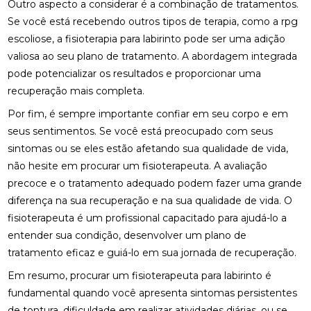
Outro aspecto a considerar é a combinação de tratamentos.
Se você está recebendo outros tipos de terapia, como a
rpg
OSTEOPATIA CERVICAL: TRATAMENTOS EFICAZES
PARA ALÍVIO DA DOR E RIGIDEZ
escoliose
, a fisioterapia para labirinto pode ser uma adição
valiosa ao seu plano de tratamento. A abordagem integrada
OSTEOPATIA COLUNA: COMO ESSA PRÁTICA PODE
pode potencializar os resultados e proporcionar uma
TRANSFORMAR SUA SAÚDE
recuperação mais completa.
OSTEOPATIA COLUNA: COMO MELHORA A SAÚDE
Por fim, é sempre importante confiar em seu corpo e em
DA SUA COLUNA
seus sentimentos. Se você está preocupado com seus
sintomas ou se eles estão afetando sua qualidade de vida,
OSTEOPATIA COLUNA: TRATAMENTOS E BENEFÍCIOS
QUE VOCÊ PRECISA CONHECER
não hesite em procurar um fisioterapeuta. A avaliação
precoce e o tratamento adequado podem fazer uma grande
OSTEOPATIA DA COLUNA: TRATAMENTOS E
diferença na sua recuperação e na sua qualidade de vida. O
BENEFÍCIOS ESSENCIAIS
fisioterapeuta é um profissional capacitado para ajudá-lo a
entender sua condição, desenvolver um plano de
OSTEOPATIA E ESCOLIOSE: ALÍVIO E TRATAMENTO
EFICAZ
tratamento eficaz e guiá-lo em sua jornada de recuperação.
Em resumo, procurar um fisioterapeuta para labirinto é
OSTEOPATIA E ESCOLIOSE: TRATAMENTOS
EFICAZES
fundamental quando você apresenta sintomas persistentes
de tontura, dificuldade em realizar atividades diárias, ou se