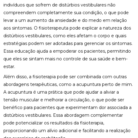
FISIOTERAPIA NO PÉ PARA ALÍVIO E RECUPERAÇÃO
indivíduos que sofrem de distúrbios vestibulares não
EFICIENTE
compreendem completamente sua condição, o que pode
levar a um aumento da ansiedade e do medo em relação
FISIOTERAPIA NO PÉ: BENEFÍCIOS E TRATAMENTOS
aos sintomas. O fisioterapeuta pode explicar a natureza dos
FISIOTERAPIA OCULAR: BENEFÍCIOS E TÉCNICAS
distúrbios vestibulares, como eles afetam o corpo e quais
estratégias podem ser adotadas para gerenciar os sintomas.
FISIOTERAPIA OCULAR: BENEFÍCIOS E
Essa educação ajuda a empoderar os pacientes, permitindo
TRATAMENTOS PARA A SAÚDE VISUAL
que eles se sintam mais no controle de sua saúde e bem-
estar.
FISIOTERAPIA OCULAR: BENEFÍCIOS E
TRATAMENTOS
Além disso, a fisioterapia pode ser combinada com outras
abordagens terapêuticas, como a
acupuntura perto de mim
.
FISIOTERAPIA OCULAR: COMO MELHORAR A SAÚDE
DOS SEUS OLHOS E AUMENTAR O CONFORTO
A acupuntura é uma prática que pode ajudar a aliviar a
VISUAL
tensão muscular e melhorar a circulação, o que pode ser
benéfico para pacientes que experimentam dor associada a
FISIOTERAPIA OCULAR: MELHORE SUA VISÃO HOJE!
distúrbios vestibulares. Essa abordagem complementar
pode potencializar os resultados da fisioterapia,
FISIOTERAPIA OCULAR: MELHORES PRÁTICAS E
BENEFÍCIOS
proporcionando um alívio adicional e facilitando a realização