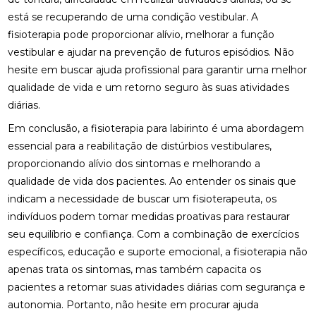
OSTEOPATIA E HÉRNIA DE DISCO COMO ALIVIAR A
está se recuperando de uma condição vestibular. A
DOR DE FORMA EFICAZ
fisioterapia pode proporcionar alívio, melhorar a função
vestibular e ajudar na prevenção de futuros episódios. Não
OSTEOPATIA E HÉRNIA DE DISCO: SOLUÇÕES E
BENEFÍCIOS
hesite em buscar ajuda profissional para garantir uma melhor
qualidade de vida e um retorno seguro às suas atividades
OSTEOPATIA NERVO CIÁTICO: CAUSAS E
diárias.
TRATAMENTOS EFICAZES
Em conclusão, a fisioterapia para labirinto é uma abordagem
OSTEOPATIA PARA NERVO CIÁTICO: ALÍVIO E
essencial para a reabilitação de distúrbios vestibulares,
TRATAMENTO
proporcionando alívio dos sintomas e melhorando a
qualidade de vida dos pacientes. Ao entender os sinais que
OSTEOPATIA PARA NERVO CIÁTICO: GUIA
COMPLETO
indicam a necessidade de buscar um fisioterapeuta, os
indivíduos podem tomar medidas proativas para restaurar
OSTEOPATIA PERTO DE MIM: COMO ENCONTRAR O
seu equilíbrio e confiança. Com a combinação de exercícios
TRATAMENTO IDEAL PARA SUA SAÚDE
específicos, educação e suporte emocional, a fisioterapia não
apenas trata os sintomas, mas também capacita os
OSTEOPATIA PERTO DE MIM: COMO ENCONTRAR O
TRATAMENTO IDEAL PARA SUAS DORES
pacientes a retomar suas atividades diárias com segurança e
autonomia. Portanto, não hesite em procurar ajuda
OSTEOPATIA PERTO DE MIM: DICAS PARA