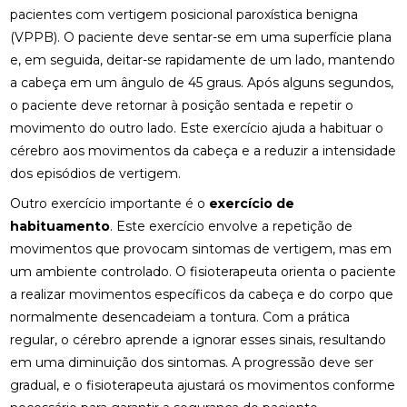
NERVO CIÁTICO
pacientes com vertigem posicional paroxística benigna
(VPPB). O paciente deve sentar-se em uma superfície plana
COMO A OSTEOPATIA RJ PODE MELHORAR SUA
QUALIDADE DE VIDA
e, em seguida, deitar-se rapidamente de um lado, mantendo
a cabeça em um ângulo de 45 graus. Após alguns segundos,
COMO A PALMILHA PARA ESPORÃO PODE ALIVIAR
o paciente deve retornar à posição sentada e repetir o
SUAS DORES
movimento do outro lado. Este exercício ajuda a habituar o
cérebro aos movimentos da cabeça e a reduzir a intensidade
COMO A PALMILHA PARA FASCITE PLANTAR PODE
ALIVIAR SUAS DORES
dos episódios de vertigem.
Outro exercício importante é o
exercício de
COMO A QUIROPRAXIA PODE AJUDAR NO
TRATAMENTO DA ESCOLIOSE
habituamento
. Este exercício envolve a repetição de
movimentos que provocam sintomas de vertigem, mas em
COMO A QUIROPRAXIA PODE ALIVIAR DORES NO
um ambiente controlado. O fisioterapeuta orienta o paciente
JOELHO
a realizar movimentos específicos da cabeça e do corpo que
normalmente desencadeiam a tontura. Com a prática
COMO AS PALMILHAS AJUDAM NO SEU
TRATAMENTO?
regular, o cérebro aprende a ignorar esses sinais, resultando
em uma diminuição dos sintomas. A progressão deve ser
COMO AS PALMILHAS PARA JOANETE PODEM
gradual, e o fisioterapeuta ajustará os movimentos conforme
MELHORAR SEU CONFORTO