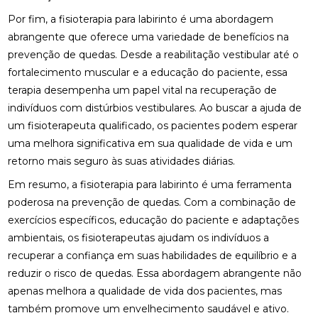
FISIOTERAPIA PARA LABIRINTO: BENEFÍCIOS E
TRATAMENTOS
Por fim, a fisioterapia para labirinto é uma abordagem
abrangente que oferece uma variedade de benefícios na
FISIOTERAPIA PARA LABIRINTO: COMO O
prevenção de quedas. Desde a reabilitação vestibular até o
TRATAMENTO PODE MELHORAR O EQUILÍBRIO E
BEM-ESTAR
fortalecimento muscular e a educação do paciente, essa
terapia desempenha um papel vital na recuperação de
FISIOTERAPIA PARA LABIRINTO: COMO O
indivíduos com distúrbios vestibulares. Ao buscar a ajuda de
TRATAMENTO PODE MELHORAR SEU EQUILÍBRIO E
um fisioterapeuta qualificado, os pacientes podem esperar
BEM-ESTAR
uma melhora significativa em sua qualidade de vida e um
FISIOTERAPIA PARA LABIRINTO: COMO TRATAR E
retorno mais seguro às suas atividades diárias.
PREVENIR DISTÚRBIOS VESTIBULARES
Em resumo, a fisioterapia para labirinto é uma ferramenta
FISIOTERAPIA PARA LABIRINTO: COMO TRATAR E
poderosa na prevenção de quedas. Com a combinação de
PREVENIR DISTÚRBIOS VESTIBULARES
exercícios específicos, educação do paciente e adaptações
ambientais, os fisioterapeutas ajudam os indivíduos a
FISIOTERAPIA PARA LABIRINTO: SAIBA COMO O
recuperar a confiança em suas habilidades de equilíbrio e a
TRATAMENTO PODE MELHORAR O EQUILÍBRIO E
BEM-ESTAR
reduzir o risco de quedas. Essa abordagem abrangente não
apenas melhora a qualidade de vida dos pacientes, mas
FISIOTERAPIA PARA LABIRINTO: TRATAMENTO
também promove um envelhecimento saudável e ativo.
EFICAZ