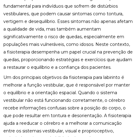
ENCONTRE QUIROPRAXIA PERTO DE VOCÊ
fundamental para indivíduos que sofrem de distúrbios
vestibulares, que podem causar sintomas como tontura,
ENCONTRE QUIROPRAXIA PERTO DE VOCÊ E
vertigem e desequilíbrio. Esses sintomas não apenas afetam
MELHORE A SAÚDE
a qualidade de vida, mas também aumentam
ENCONTRE QUIROPRAXIA PERTO DE VOCÊ E
significativamente o risco de quedas, especialmente em
MELHORE SUA SAÚDE
populações mais vulneráveis, como idosos. Neste contexto,
a fisioterapia desempenha um papel crucial na prevenção de
ENCONTRE QUIROPRAXIA PERTO DE VOCÊ PARA
ALÍVIO E BEM-ESTAR
quedas, proporcionando estratégias e exercícios que ajudam
a restaurar o equilíbrio e a confiança dos pacientes.
ENCONTRE QUIROPRAXIA PERTO DE VOCÊ: TUDO
Um dos principais objetivos da fisioterapia para labirinto é
SOBRE O TEMA
melhorar a função vestibular, que é responsável por manter
ESTRATÉGIAS PARA ALIVIAR O NEUROMA DE
o equilíbrio e a orientação espacial. Quando o sistema
MORTON COM PALMILHAS
vestibular não está funcionando corretamente, o cérebro
recebe informações confusas sobre a posição do corpo, o
FATORES QUE IMPACTAM O PREÇO DE PALMILHA
3D
que pode resultar em tontura e desorientação. A fisioterapia
ajuda a reeducar o cérebro e a melhorar a comunicação
FISIOTERAPIA DE REABILITAÇÃO VESTIBULAR PARA
entre os sistemas vestibular, visual e proprioceptivo,
MELHORAR SEU EQUILÍBRIO