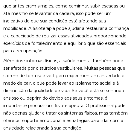
que antes eram simples, como caminhar, subir escadas ou
FISIOTERAPIA: BENEFÍCIOS E IMPORTÂNCIA PARA A
até mesmo se levantar da cadeira, isso pode ser um
SUA SAÚDE
indicativo de que sua condição está afetando sua
FISIOTERAPIA: BENEFÍCIOS E TRATAMENTOS
mobilidade. A fisioterapia pode ajudar a restaurar a confiança
e a capacidade de realizar essas atividades, proporcionando
MELHORES CLÍNICAS DE OSTEOPATIA
exercícios de fortalecimento e equilíbrio que são essenciais
para a recuperação.
MELHORES CLÍNICAS DE QUIROPRAXIA PARA
ALÍVIO DA DOR E BEM-ESTAR
Além dos sintomas físicos, a saúde mental também pode
ser afetada por distúrbios vestibulares. Muitas pessoas que
MELHORES PALMILHAS JOANETE PARA CONFORTO
sofrem de tontura e vertigem experimentam ansiedade e
TOTAL
medo de cair, o que pode levar ao isolamento social e à
O QUE É QUIROPRAXIA E COMO ELA PODE
diminuição da qualidade de vida. Se você está se sentindo
BENEFICIAR SUA SAÚDE
ansioso ou deprimido devido aos seus sintomas, é
importante procurar um fisioterapeuta. O profissional pode
O QUE É QUIROPRAXIA?
não apenas ajudar a tratar os sintomas físicos, mas também
O QUE É RPG NA FISIOTERAPIA?
oferecer suporte emocional e estratégias para lidar com a
ansiedade relacionada à sua condição.
ONDE FAZER FISIOTERAPIA RESPIRATÓRIA E