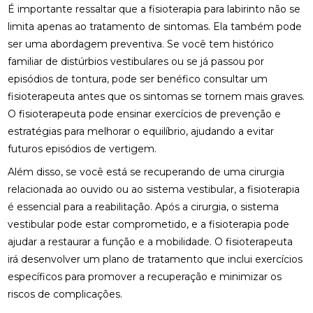
É importante ressaltar que a fisioterapia para labirinto não se
BENEFÍCIOS DO TRATAMENTO
limita apenas ao tratamento de sintomas. Ela também pode
OS BENEFÍCIOS DA ACUPUNTURA PARA A SAÚDE E
ser uma abordagem preventiva. Se você tem histórico
BEM-ESTAR
familiar de distúrbios vestibulares ou se já passou por
episódios de tontura, pode ser benéfico consultar um
OSTEOPATIA CERVICAL: ALÍVIO PARA SEUS
SINTOMAS
fisioterapeuta antes que os sintomas se tornem mais graves.
O fisioterapeuta pode ensinar exercícios de prevenção e
OSTEOPATIA CERVICAL: BENEFÍCIOS E
estratégias para melhorar o equilíbrio, ajudando a evitar
TRATAMENTOS
futuros episódios de vertigem.
OSTEOPATIA CERVICAL: BENEFÍCIOS QUE VOCÊ
Além disso, se você está se recuperando de uma cirurgia
PRECISA CONHECER
relacionada ao ouvido ou ao sistema vestibular, a fisioterapia
é essencial para a reabilitação. Após a cirurgia, o sistema
OSTEOPATIA CERVICAL: COMO ALIVIAR DORES E
MELHORAR A MOBILIDADE
vestibular pode estar comprometido, e a fisioterapia pode
ajudar a restaurar a função e a mobilidade. O fisioterapeuta
OSTEOPATIA CERVICAL: COMO ALIVIAR DORES E
irá desenvolver um plano de tratamento que inclui exercícios
MELHORAR A QUALIDADE DE VIDA
específicos para promover a recuperação e minimizar os
riscos de complicações.
OSTEOPATIA CERVICAL: COMO ALIVIAR DORES E
MELHORAR SUA QUALIDADE DE VIDA