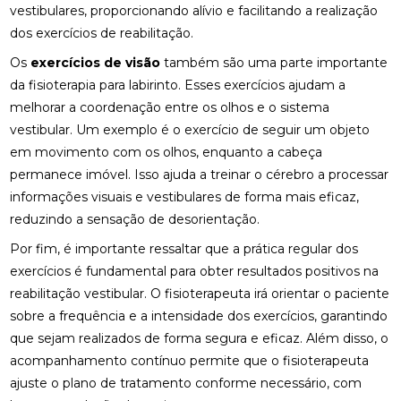
DESCUBRA O PREÇO DA PALMILHA PARA PÉ CHATO
vestibulares, proporcionando alívio e facilitando a realização
E COMO ESCOLHER A IDEAL
dos exercícios de reabilitação.
Os
DESCUBRA O PREÇO DA PALMILHA SOB MEDIDA: 6
exercícios de visão
também são uma parte importante
FATORES IMPORTANTES
da fisioterapia para labirinto. Esses exercícios ajudam a
melhorar a coordenação entre os olhos e o sistema
DESCUBRA O PREÇO DA PALMILHA SOB MEDIDA: 6
vestibular. Um exemplo é o exercício de seguir um objeto
FATORES QUE INFLUENCIAM
em movimento com os olhos, enquanto a cabeça
DESCUBRA O PREÇO DAS PALMILHAS PARA
permanece imóvel. Isso ajuda a treinar o cérebro a processar
FASCITE PLANTAR E COMO ESCOLHER A IDEAL
informações visuais e vestibulares de forma mais eficaz,
reduzindo a sensação de desorientação.
DESCUBRA ONDE FAZER FISIOTERAPIA
RESPIRATÓRIA COM QUALIDADE E SEGURANÇA
Por fim, é importante ressaltar que a prática regular dos
exercícios é fundamental para obter resultados positivos na
DESCUBRA OS BENEFÍCIOS DA ACUPUNTURA RJ
reabilitação vestibular. O fisioterapeuta irá orientar o paciente
PARA A SUA SAÚDE
sobre a frequência e a intensidade dos exercícios, garantindo
DESCUBRA OS BENEFÍCIOS DA ACUPUNTURA RJ
que sejam realizados de forma segura e eficaz. Além disso, o
PARA SUA SAÚDE E BEM-ESTAR
acompanhamento contínuo permite que o fisioterapeuta
ajuste o plano de tratamento conforme necessário, com
DESCUBRA OS BENEFÍCIOS DA CLÍNICA DE