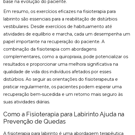
base na evolução do paciente.
QUIROPRAXIA PARA SUA SAÚDE
Em resumo, os exercícios eficazes na fisioterapia para
DESCUBRA OS BENEFÍCIOS DA OSTEOPATIA
labirinto são essenciais para a reabilitação de distúrbios
vestibulares. Desde exercícios de habituamento até
DESCUBRA OS BENEFÍCIOS DA QUIROPRAXIA NA
FISIOTERAPIA
atividades de equilíbrio e marcha, cada um desempenha um
papel importante na recuperação do paciente. A
DESCUBRA OS BENEFÍCIOS DE UMA CLÍNICA DE
combinação da fisioterapia com abordagens
OSTEOPATIA PARA SUA SAÚDE
complementares, como a quiropraxia, pode potencializar os
resultados e proporcionar uma melhora significativa na
DICAS PARA ESCOLHER A MELHOR PALMILHA PARA
JOANETE
qualidade de vida dos indivíduos afetados por esses
distúrbios. Ao seguir as orientações do fisioterapeuta e
EM QUAIS CASOS A FISIOTERAPIA É
praticar regularmente, os pacientes podem esperar uma
RECOMENDADA?
recuperação bem-sucedida e um retorno mais seguro às
ENCONTRE A CLÍNICA DE QUIROPRAXIA PERTO DE
suas atividades diárias.
VOCÊ
Como a Fisioterapia para Labirinto Ajuda na
ENCONTRE A MELHOR CLÍNICA DE QUIROPRAXIA
Prevenção de Quedas
PERTO DE VOCÊ
A fisioterapia para labirinto é uma abordagem terapêutica