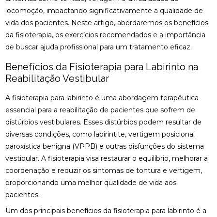
osteopatia cervical
osteopatia coluna
locomoção, impactando significativamente a qualidade de
ACUPUNTURA PARA ALIVIAR NERVO CIÁTICO
osteopatia hérnia de disco
osteopatia nervo ciático
vida dos pacientes. Neste artigo, abordaremos os benefícios
ACUPUNTURA PARA COLUNA: COMO ALIVIAR
da fisioterapia, os exercícios recomendados e a importância
palmilha esporão
palmilha fascite plantar
DORES E PROMOVER A SAÚDE
de buscar ajuda profissional para um tratamento eficaz.
palmilha fascite plantar preço
palmilha joanete
ACUPUNTURA PARA ENXAQUECA ALIVIA A DOR E
Benefícios da Fisioterapia para Labirinto na
palmilha ortopedica preço
palmilha para pé chato
MELHORA A QUALIDADE DE VIDA
Reabilitação Vestibular
palmilha para pé chato preço
ACUPUNTURA PARA ENXAQUECA: ALIVIE SUAS
A fisioterapia para labirinto é uma abordagem terapêutica
DORES COM ESTA ABORDAGEM NATURAL
palmilha sob medida preço
quiropraxia
essencial para a reabilitação de pacientes que sofrem de
quiropraxia RJ
quiropraxia cervical
ACUPUNTURA PARA ENXAQUECA: ALÍVIO EFICAZ
distúrbios vestibulares. Esses distúrbios podem resultar de
diversas condições, como labirintite, vertigem posicional
quiropraxia em Niterói
quiropraxia nervo ciático
ACUPUNTURA PARA ENXAQUECA: ALÍVIO NATURAL
paroxística benigna (VPPB) e outras disfunções do sistema
quiropraxia para joelho
quiropraxia para nervo ciático
vestibular. A fisioterapia visa restaurar o equilíbrio, melhorar a
ACUPUNTURA PARA NERVO CIÁTICO: ALÍVIO EFICAZ
quiropraxia perto
quiropraxia perto de mim
coordenação e reduzir os sintomas de tontura e vertigem,
PARA A DOR E MELHORA DA MOBILIDADE
proporcionando uma melhor qualidade de vida aos
rpg escoliose
ACUPUNTURA PARA NERVO CIÁTICO: ALÍVIO EFICAZ
pacientes.
PARA DOR E MELHORA DA MOBILIDADE
Um dos principais benefícios da fisioterapia para labirinto é a