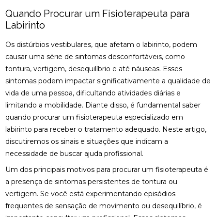
Quando Procurar um Fisioterapeuta para
FISIOTERAPIA PARA REABILITAÇÃO DO LABIRINTO
Labirinto
FISIOTERAPIA PARA REABILITAÇÃO DO LABIRINTO
Os distúrbios vestibulares, que afetam o labirinto, podem
E SEUS BENEFÍCIOS
causar uma série de sintomas desconfortáveis, como
FISIOTERAPIA PARA REABILITAÇÃO DO LABIRINTO:
tontura, vertigem, desequilíbrio e até náuseas. Esses
DESCUBRA COMO
sintomas podem impactar significativamente a qualidade de
vida de uma pessoa, dificultando atividades diárias e
FISIOTERAPIA RESPIRATÓRIA DOMICILIAR É A
limitando a mobilidade. Diante disso, é fundamental saber
SOLUÇÃO IDEAL PARA MELHORAR A SAÚDE
PULMONAR EM CASA
quando procurar um fisioterapeuta especializado em
labirinto para receber o tratamento adequado. Neste artigo,
FISIOTERAPIA RESPIRATÓRIA DOMICILIAR É
discutiremos os sinais e situações que indicam a
SOLUÇÃO IDEAL PARA MELHORAR SAÚDE
PULMONAR EM CASA
necessidade de buscar ajuda profissional.
Um dos principais motivos para procurar um fisioterapeuta é
FISIOTERAPIA RESPIRATÓRIA DOMICILIAR EFICAZ
a presença de sintomas persistentes de tontura ou
vertigem. Se você está experimentando episódios
FISIOTERAPIA RESPIRATÓRIA DOMICILIAR EFICAZ:
SAIBA TUDO SOBRE O TEMA
frequentes de sensação de movimento ou desequilíbrio, é