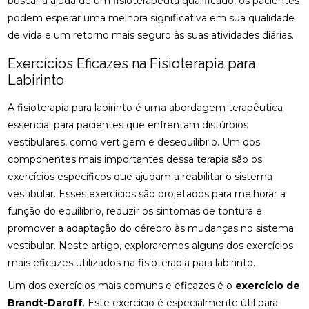
buscar a ajuda de um fisioterapeuta qualificado, os pacientes
COMO A ACUPUNTURA PODE ALIVIAR A
ENXAQUECA NATURALMENTE
podem esperar uma melhora significativa em sua qualidade
de vida e um retorno mais seguro às suas atividades diárias.
COMO A CONSULTA COM UM ACUPUNTURISTA
PODE TRANSFORMAR SUA SAÚDE
Exercícios Eficazes na Fisioterapia para
Labirinto
COMO A FISIOTERAPIA PODE AJUDAR NA
REABILITAÇÃO DO LABIRINTO
A fisioterapia para labirinto é uma abordagem terapêutica
essencial para pacientes que enfrentam distúrbios
COMO A FISIOTERAPIA RESPIRATÓRIA DOMICILIAR
vestibulares, como vertigem e desequilíbrio. Um dos
PODE MELHORAR SUA QUALIDADE DE VIDA
componentes mais importantes dessa terapia são os
COMO A OSTEOPATIA PARA COLUNA PODE
exercícios específicos que ajudam a reabilitar o sistema
MELHORAR SUA SAÚDE
vestibular. Esses exercícios são projetados para melhorar a
função do equilíbrio, reduzir os sintomas de tontura e
COMO A OSTEOPATIA PARA COLUNA PODE
TRANSFORMAR SUA SAÚDE
promover a adaptação do cérebro às mudanças no sistema
vestibular. Neste artigo, exploraremos alguns dos exercícios
COMO A OSTEOPATIA PODE AJUDAR NA
mais eficazes utilizados na fisioterapia para labirinto.
TRATAMENTO DA HÉRNIA DE DISCO
Um dos exercícios mais comuns e eficazes é o
exercício de
COMO A OSTEOPATIA PODE ALIVIAR A DOR NO
Brandt-Daroff
. Este exercício é especialmente útil para