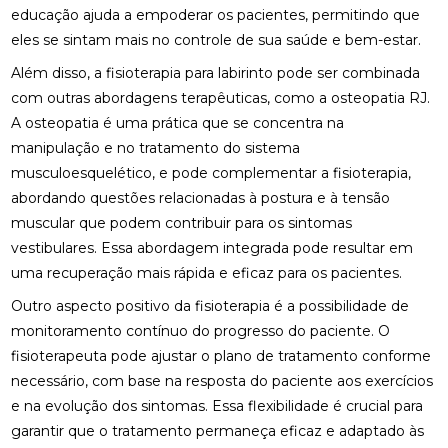
educação ajuda a empoderar os pacientes, permitindo que
eles se sintam mais no controle de sua saúde e bem-estar.
BENEFÍCIOS DA QUIROPRAXIA NA FISIOTERAPIA
Além disso, a fisioterapia para labirinto pode ser combinada
BENEFÍCIOS DA QUIROPRAXIA PARA A SAÚDE
com outras abordagens terapêuticas, como a
osteopatia RJ
.
A osteopatia é uma prática que se concentra na
BENEFÍCIOS DA QUIROPRAXIA PARA ALIVIAR O
NERVO CIÁTICO
manipulação e no tratamento do sistema
musculoesquelético, e pode complementar a fisioterapia,
BENEFÍCIOS DA QUIROPRAXIA PARA JOELHO E
abordando questões relacionadas à postura e à tensão
COMO FUNCIONA
muscular que podem contribuir para os sintomas
vestibulares. Essa abordagem integrada pode resultar em
BENEFÍCIOS DA QUIROPRAXIA PARA O NERVO
CIÁTICO
uma recuperação mais rápida e eficaz para os pacientes.
Outro aspecto positivo da fisioterapia é a possibilidade de
BENEFÍCIOS DA QUIROPRAXIA PARA SUA SAÚDE
monitoramento contínuo do progresso do paciente. O
BENEFÍCIOS DAS PALMILHAS PARA JOANETE
fisioterapeuta pode ajustar o plano de tratamento conforme
necessário, com base na resposta do paciente aos exercícios
CLÍNICA DE OSTEOPATIA: COMO ESCOLHER A
e na evolução dos sintomas. Essa flexibilidade é crucial para
MELHOR PARA SUAS NECESSIDADES
garantir que o tratamento permaneça eficaz e adaptado às