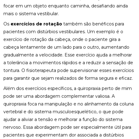
COMO MONTAR SUA CLÍNICA?
focar em um objeto enquanto caminha, desafiando ainda
mais o sistema vestibular.
CONSULTA COM ACUPUNTURISTA: O QUE ESPERAR
Os
exercícios de rotação
também são benéficos para
DESCUBRA A ACUPUNTURA RJ: BENEFÍCIOS E
pacientes com distúrbios vestibulares. Um exemplo é o
PRÁTICAS
exercício de rotação da cabeça, onde o paciente gira a
cabeça lentamente de um lado para o outro, aumentando
DESCUBRA COMO A PALMILHA PARA FASCITE
PLANTAR PODE ALIVIAR SUAS DORES
gradualmente a velocidade. Esse exercício ajuda a melhorar
a tolerância a movimentos rápidos e a reduzir a sensação de
DESCUBRA COMO A QUIROPRAXIA E A
tontura. O fisioterapeuta pode supervisionar esses exercícios
FISIOTERAPIA PODEM TRANSFORMAR SUA SAÚDE
para garantir que sejam realizados de forma segura e eficaz.
DESCUBRA COMO UM QUIROPRATA PODE
Além dos exercícios específicos, a
quiropraxia perto de mim
TRANSFORMAR SUA SAÚDE
pode ser uma abordagem complementar valiosa. A
quiropraxia foca na manipulação e no alinhamento da coluna
DESCUBRA O PREÇO DA PALMILHA ORTOPÉDICA E
COMO ESCOLHER A IDEAL
vertebral e do sistema musculoesquelético, o que pode
ajudar a aliviar a tensão e melhorar a função do sistema
DESCUBRA O PREÇO DA PALMILHA ORTOPÉDICA E
nervoso. Essa abordagem pode ser especialmente útil para
COMO ESCOLHER A MELHOR
pacientes que experimentam dor associada a distúrbios