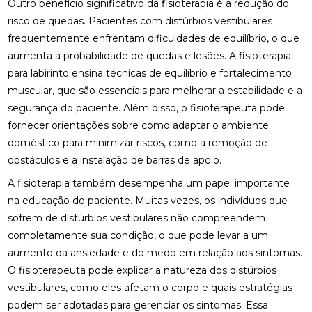
Outro benefício significativo da fisioterapia é a redução do
BENEFÍCIOS DA OSTEOPATIA PARA A COLUNA
risco de quedas. Pacientes com distúrbios vestibulares
frequentemente enfrentam dificuldades de equilíbrio, o que
BENEFÍCIOS DA OSTEOPATIA RJ PARA SUA SAÚDE
aumenta a probabilidade de quedas e lesões. A fisioterapia
BENEFÍCIOS DA PALMILA ORTOPÉDICA PARA
para labirinto ensina técnicas de equilíbrio e fortalecimento
SAÚDE
muscular, que são essenciais para melhorar a estabilidade e a
segurança do paciente. Além disso, o fisioterapeuta pode
BENEFÍCIOS DA PALMILHA PARA JOANETE QUE
VOCÊ PRECISA CONHECER
fornecer orientações sobre como adaptar o ambiente
doméstico para minimizar riscos, como a remoção de
BENEFÍCIOS DA QUIROPRAXIA CERVICAL
obstáculos e a instalação de barras de apoio.
A fisioterapia também desempenha um papel importante
BENEFÍCIOS DA QUIROPRAXIA CERVICAL PARA SUA
SAÚDE
na educação do paciente. Muitas vezes, os indivíduos que
sofrem de distúrbios vestibulares não compreendem
BENEFÍCIOS DA QUIROPRAXIA CERVICAL PARA SUA
completamente sua condição, o que pode levar a um
SAÚDE: GUIA COMPLETO
aumento da ansiedade e do medo em relação aos sintomas.
BENEFÍCIOS DA QUIROPRAXIA CERVICAL: UM GUIA
O fisioterapeuta pode explicar a natureza dos distúrbios
COMPLETO
vestibulares, como eles afetam o corpo e quais estratégias
podem ser adotadas para gerenciar os sintomas. Essa
BENEFÍCIOS DA QUIROPRAXIA EM NITERÓI