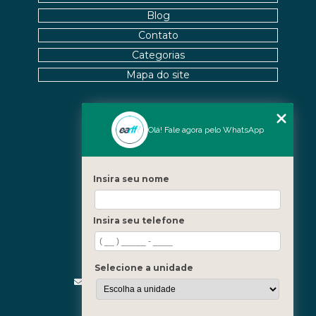
VOCÊ
Blog
Contato
OSTEOPATIA RJ: BENEFÍCIOS QUE VOCÊ PRECISA
CONHECER
Categorias
Mapa do site
OSTEOPATIA RJ: DESCUBRA OS BENEFÍCIOS E ONDE
ENCONTRAR TRATAMENTOS EFICAZES
OSTEOPATIA RJ: SAIBA MAIS SOBRE OS BENEFÍCIOS
Nossas Unidades
Olá! Fale agora pelo WhatsApp
E ONDE ENCONTRAR TRATAMENTOS EFICAZES
Icaraí - Niterói
PALMILHA 3D COMO SOLUÇÃO PARA CONFORTO E
Freguesia - Rio de Janeiro
SAÚDE DOS PÉS
Insira seu nome
Barra - Rio de Janeiro
Copacabana - Rio de Janeiro
PALMILHA 3D PREÇO: DESCUBRA COMO ESCOLHER
Insira seu telefone
A MELHOR OPÇÃO PARA O SEU CONFORTO
Fale Conosco
(21) 3619-5657
PALMILHA 3D PREÇO: DESCUBRA AS MELHORES
OPÇÕES E ONDE COMPRAR
(21) 99390-3850
Selecione a unidade
contato@fisioterapiainvestigativa.com
PALMILHA 3D PREÇO: DESCUBRA OFERTAS
Segunda a sexta, das 7h às 21h
IMPERDÍVEIS HOJE!