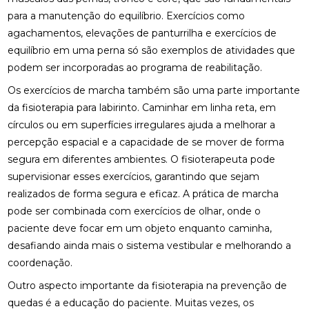
QUALIDADE DE VIDA
para a manutenção do equilíbrio. Exercícios como
FISIOTERAPIA NA LABIRINTITE: DICAS PARA ALIVIAR
agachamentos, elevações de panturrilha e exercícios de
SINTOMAS
equilíbrio em uma perna só são exemplos de atividades que
podem ser incorporadas ao programa de reabilitação.
FISIOTERAPIA NA REABILITAÇÃO VESTIBULAR: A
SOLUÇÃO PARA DORES DE CABEÇA E EQUILÍBRIO
Os exercícios de marcha também são uma parte importante
da fisioterapia para labirinto. Caminhar em linha reta, em
FISIOTERAPIA NA REABILITAÇÃO VESTIBULAR: UMA
círculos ou em superfícies irregulares ajuda a melhorar a
ABORDAGEM EFICAZ PARA O TRATAMENTO
percepção espacial e a capacidade de se mover de forma
FISIOTERAPIA NA REABILITAÇÃO VESTIBULAR
segura em diferentes ambientes. O fisioterapeuta pode
supervisionar esses exercícios, garantindo que sejam
FISIOTERAPIA NA REABILITAÇÃO VESTIBULAR E
realizados de forma segura e eficaz. A prática de marcha
SEUS BENEFÍCIOS
pode ser combinada com exercícios de olhar, onde o
paciente deve focar em um objeto enquanto caminha,
FISIOTERAPIA NA REABILITAÇÃO VESTIBULAR
MELHORA O EQUILÍBRIO E A QUALIDADE DE VIDA
desafiando ainda mais o sistema vestibular e melhorando a
coordenação.
FISIOTERAPIA NO PÉ MELHORA SUA MOBILIDADE E
CONFORTO
Outro aspecto importante da fisioterapia na prevenção de
quedas é a educação do paciente. Muitas vezes, os