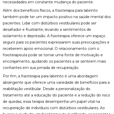
necessidades em constante mudança do paciente.
CLÍNICA DE QUIROPRAXIA PERTO DE MIM:
ENCONTRE ALÍVIO E BEM-ESTAR NA REGIÃO
Além dos benefícios físicos, a fisioterapia para labirinto
também pode ter um impacto positivo na saúde mental dos
CLÍNICA DE QUIROPRAXIA PERTO DE MIM:
ENCONTRE ALÍVIO E BEM-ESTAR NA SUA REGIÃO
pacientes. Lidar com distúrbios vestibulares pode ser
desafiador e frustrante, levando a sentimentos de
CLÍNICA DE QUIROPRAXIA PERTO DE MIM:
isolamento e depressão. A fisioterapia oferece um espaço
ENCONTRE ALÍVIO E BEM-ESTAR PELA REGIÃO
seguro para os pacientes expressarem suas preocupações e
receberem apoio emocional. O relacionamento com o
CLÍNICA DE QUIROPRAXIA PERTO DE MIM:
LOCALIZE ALÍVIO E BEM-ESTAR NA SUA REGIÃO
fisioterapeuta pode se tornar uma fonte de motivação e
encorajamento, ajudando os pacientes a se sentirem mais
CLÍNICA DE QUIROPRAXIA PERTO DE MIM: TUDO
confiantes em sua jornada de recuperação.
SOBRE O TEMA
Por fim, a fisioterapia para labirinto é uma abordagem
COMO A ACUPUNTURA PODE ALIVIAR A
abrangente que oferece uma variedade de benefícios para a
ENXAQUECA DE FORMA EFICAZ
reabilitação vestibular. Desde a personalização do
tratamento até a educação do paciente e a redução do risco
COMO A ACUPUNTURA PODE ALIVIAR A
ENXAQUECA E MELHORAR SUA QUALIDADE DE
de quedas, essa terapia desempenha um papel vital na
VIDA
recuperação de indivíduos com distúrbios vestibulares. Ao