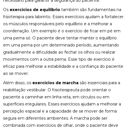
necessário para garantir a segurança do paciente.
COMO ENCONTRAR QUIROPRAXIA PERTO DE VOCÊ
Os
exercícios de equilíbrio
também são fundamentais na
PARA ALÍVIO DAS DORES
fisioterapia para labirinto. Esses exercícios ajudam a fortalecer
os músculos responsáveis pelo equilíbrio e a melhorar a
COMO ENCONTRAR UM ACUPUNTURISTA
QUALIFICADO
coordenação. Um exemplo é o exercício de ficar em pé em
uma perna só. O paciente deve tentar manter o equilíbrio
COMO ESCOLHER A PALMILHA IDEAL PARA PÉ
em uma perna por um determinado período, aumentando
CHATO E MELHORAR SEU CONFORTO
gradualmente a dificuldade ao fechar os olhos ou realizar
movimentos com a outra perna. Esse tipo de exercício é
COMO ESCOLHER O MELHOR ACUPUNTURISTA
PARA SUAS NECESSIDADES DE SAÚDE
eficaz para melhorar a estabilidade e a confiança do paciente
ao se mover.
COMO ESCOLHER O MELHOR ACUPUNTURISTA
PARA VOCÊ
Além disso, os
exercícios de marcha
são essenciais para a
reabilitação vestibular. O fisioterapeuta pode orientar o
COMO FUNCIONA A CONSULTA COM UM
paciente a caminhar em linha reta, em círculos ou em
ACUPUNTURISTA E O QUE ESPERAR
superfícies irregulares. Esses exercícios ajudam a melhorar a
percepção espacial e a capacidade de se mover de forma
COMO MELHORAR O ATENDIMENTO DA SUA
CLÍNICA?
segura em diferentes ambientes. A marcha pode ser
combinada com exercícios de olhar, onde o paciente deve