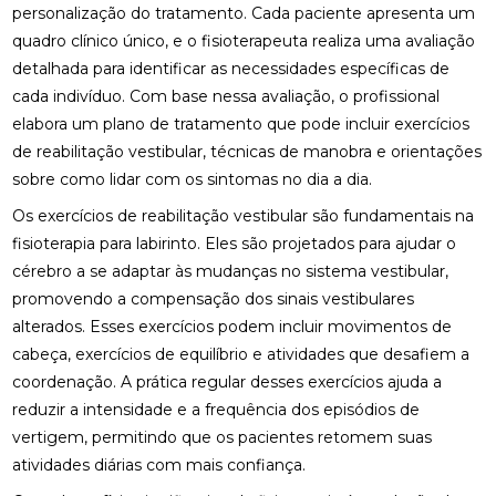
ACUPUNTURA PARA O NERVO CIÁTICO: ALÍVIO
personalização do tratamento. Cada paciente apresenta um
NATURAL E EFICAZ
quadro clínico único, e o fisioterapeuta realiza uma avaliação
detalhada para identificar as necessidades específicas de
ACUPUNTURA PERTO DE MIM: ENCONTRE O
cada indivíduo. Com base nessa avaliação, o profissional
MELHOR ATENDIMENTO NA SUA REGIÃO
elabora um plano de tratamento que pode incluir exercícios
ACUPUNTURA PERTO DE MIM: ENCONTRE O
de reabilitação vestibular, técnicas de manobra e orientações
MELHOR ATENDIMENTO PARA SEU BEM-ESTAR
sobre como lidar com os sintomas no dia a dia.
ACUPUNTURA RJ: ALÍVIO E BEM-ESTAR
Os exercícios de reabilitação vestibular são fundamentais na
fisioterapia para labirinto. Eles são projetados para ajudar o
ACUPUNTURA RJ: DESCUBRA OS BENEFÍCIOS E
cérebro a se adaptar às mudanças no sistema vestibular,
ONDE ENCONTRAR
promovendo a compensação dos sinais vestibulares
alterados. Esses exercícios podem incluir movimentos de
ACUPUNTURA: BENEFÍCIOS E APLICAÇÕES PARA
SUA SAÚDE
cabeça, exercícios de equilíbrio e atividades que desafiem a
coordenação. A prática regular desses exercícios ajuda a
BENEFÍCIOS DA ACUPUNTURA PARA SAÚDE
reduzir a intensidade e a frequência dos episódios de
vertigem, permitindo que os pacientes retomem suas
BENEFÍCIOS DA ACUPUNTURA RJ PARA SAÚDE E
BEM-ESTAR
atividades diárias com mais confiança.