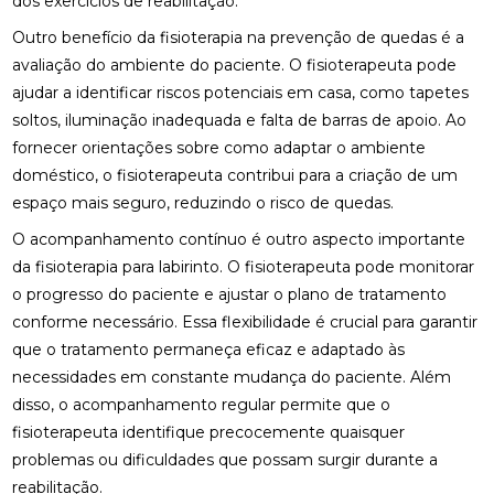
dos exercícios de reabilitação.
FISIOTERAPIA OCULAR: SAIBA COMO MELHORAR A
SAÚDE DOS OLHOS E AUMENTAR O CONFORTO
Outro benefício da fisioterapia na prevenção de quedas é a
VISUAL
avaliação do ambiente do paciente. O fisioterapeuta pode
ajudar a identificar riscos potenciais em casa, como tapetes
FISIOTERAPIA PARA LABIRINTITE: ALÍVIO E
soltos, iluminação inadequada e falta de barras de apoio. Ao
CONFORTO
fornecer orientações sobre como adaptar o ambiente
FISIOTERAPIA PARA LABIRINTITE: COMO O
doméstico, o fisioterapeuta contribui para a criação de um
TRATAMENTO PODE MELHORAR SEU EQUILÍBRIO E
espaço mais seguro, reduzindo o risco de quedas.
QUALIDADE DE VIDA
O acompanhamento contínuo é outro aspecto importante
FISIOTERAPIA PARA LABIRINTITE: COMO O
da fisioterapia para labirinto. O fisioterapeuta pode monitorar
TRATAMENTO PODE MELHORAR SEU EQUILÍBRIO E
o progresso do paciente e ajustar o plano de tratamento
BEM-ESTAR
conforme necessário. Essa flexibilidade é crucial para garantir
FISIOTERAPIA PARA LABIRINTITE: COMO O
que o tratamento permaneça eficaz e adaptado às
TRATAMENTO PODE MELHORAR SEU EQUILÍBRIO E
necessidades em constante mudança do paciente. Além
QUALIDADE DE VIDA
disso, o acompanhamento regular permite que o
FISIOTERAPIA PARA LABIRINTITE: MELHORE SEU
fisioterapeuta identifique precocemente quaisquer
EQUILÍBRIO
problemas ou dificuldades que possam surgir durante a
reabilitação.