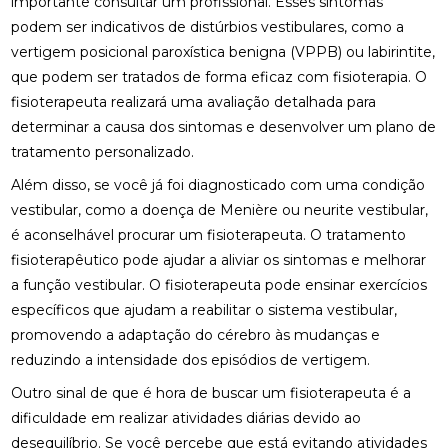
importante consultar um profissional. Esses sintomas
FISIOTERAPIA RESPIRATÓRIA DOMICILIAR PARA
podem ser indicativos de distúrbios vestibulares, como a
MELHORAR A QUALIDADE DE VIDA
vertigem posicional paroxística benigna (VPPB) ou labirintite,
FISIOTERAPIA RESPIRATÓRIA DOMICILIAR:
que podem ser tratados de forma eficaz com fisioterapia. O
BENEFÍCIOS INCRÍVEIS
fisioterapeuta realizará uma avaliação detalhada para
determinar a causa dos sintomas e desenvolver um plano de
FISIOTERAPIA VESTIBULAR PARA LABIRINTITE:
tratamento personalizado.
BENEFÍCIOS E TRATAMENTOS
Além disso, se você já foi diagnosticado com uma condição
FISIOTERAPIA VESTIBULAR PARA LABIRINTITE:
vestibular, como a doença de Menière ou neurite vestibular,
COMO ALIVIAR SINTOMAS E MELHORAR A
QUALIDADE DE VIDA
é aconselhável procurar um fisioterapeuta. O tratamento
fisioterapêutico pode ajudar a aliviar os sintomas e melhorar
FISIOTERAPIA VESTIBULAR PARA LABIRINTITE:
a função vestibular. O fisioterapeuta pode ensinar exercícios
COMO ALIVIAR SINTOMAS E MELHORAR O
específicos que ajudam a reabilitar o sistema vestibular,
EQUILÍBRIO
promovendo a adaptação do cérebro às mudanças e
FISIOTERAPIA VESTIBULAR PARA LABIRINTITE: O
reduzindo a intensidade dos episódios de vertigem.
GUIA COMPLETO
Outro sinal de que é hora de buscar um fisioterapeuta é a
FISIOTERAPIA: BENEFÍCIOS E IMPORTÂNCIA DA
dificuldade em realizar atividades diárias devido ao
REABILITAÇÃO FÍSICA
desequilíbrio. Se você percebe que está evitando atividades