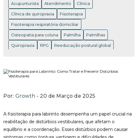
Acupunturista
Atendimento
Clínica
ACUPUNTURA EM NITERÓI: BENEFÍCIOS E ONDE
ENCONTRAR OS MELHORES PROFISSIONAIS
Clínica de quiropraxia
Fisioterapia
Fisioterapia respiratória domiciliar
ACUPUNTURA EM NITERÓI: BENEFÍCIOS QUE VOCÊ
PRECISA CONHECER
Osteopatia para coluna
Palmilha
Palmilhas
ACUPUNTURA EM NITERÓI: DESCUBRA OS
Quiropraxia
RPG
Reeducação postural global
BENEFÍCIOS DESSA TERAPIA MILENAR
Rpg para coluna
Saúde
Saúde
acupuntura RJ
ACUPUNTURA EM NITERÓI: DESCUBRA OS
acupuntura cervical
acupuntura coluna
BENEFÍCIOS E ENCONTRE OS MELHORES
ESPECIALISTAS NA REGIÃO
acupunturista consulta
clínica de quiropraxia perto de mim
ACUPUNTURA NERVO CIÁTICO: BENEFÍCIOS
INCRÍVEIS PARA ALÍVIO
Por:
Growth
- 20 de Março de 2025
fisioterapia de reabilitação vestibular
ACUPUNTURA PARA ALIVIAR A DOR DO NERVO
fisioterapia na reabilitação vestibular
fisioterapia ocular
CIÁTICO E MELHORAR A QUALIDADE DE VIDA
A fisioterapia para labirinto desempenha um papel crucial na
fisioterapia para labirinto
reabilitação de distúrbios vestibulares, que afetam o
ACUPUNTURA PARA ALIVIAR DOR NO NERVO
equilíbrio e a coordenação. Esses distúrbios podem causar
onde fazer fisioterapia respiratória
osteopatia RJ
CIÁTICO
sintomas como tontura, vertigem e dificuldades de