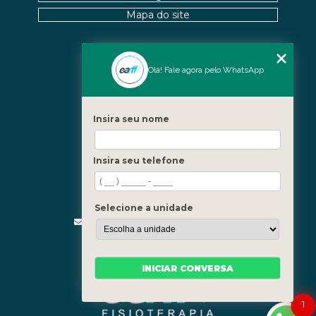
Mapa do site
Nossas Unidades
Olá! Fale agora pelo WhatsApp
Icaraí - Niterói
Freguesia - Rio de Janeiro
Insira seu nome
Barra - Rio de Janeiro
Copacabana - Rio de Janeiro
Insira seu telefone
Fale Conosco
(21) 3619-5657
(21) 99390-3850
Selecione a unidade
contato@fisioterapiainvestigativa.com
Segunda a sexta, das 7h às 21h
INICIAR CONVERSA
1