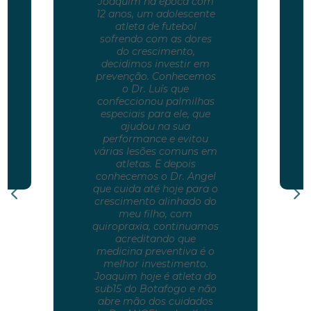
Joaquim na época com
12 anos, um adolescente
atleta de futebol
sofrendo com as dores
do crescimento,
decidimos investir em
prevenção. Conhecemos
o Dr. Luís que
confeccionou palmilhas
especiais para ele, que
ajudou na sua
performance e evitou
várias lesões comuns em
atletas. E depois
conhecemos o Dr. Angel
que cuida até hoje para o
crescimento alinhado do
meu filho, com
quiropraxia, continuamos
acreditando que
medicina preventiva é o
melhor investimento.
Joaquim hoje é atleta do
sub15 do Botafogo e não
abre mão dos cuidados