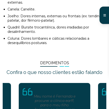
externas.
Canela: Canelite.
Joelho: Dores internas, externas ou frontais (ex: tendinite
patelar, dor fêmoro-patelar).
Quadril: Bursite trocantérica, dores irradiadas por
desalinhamento.
Coluna: Dores lombares e ciáticas relacionadas a
desequilíbrios posturais.
DEPOIMENTOS
Confira o que nosso clientes estão falando
Meu nome é Fernanda e
procurei a clínica earff,
para o meu filho