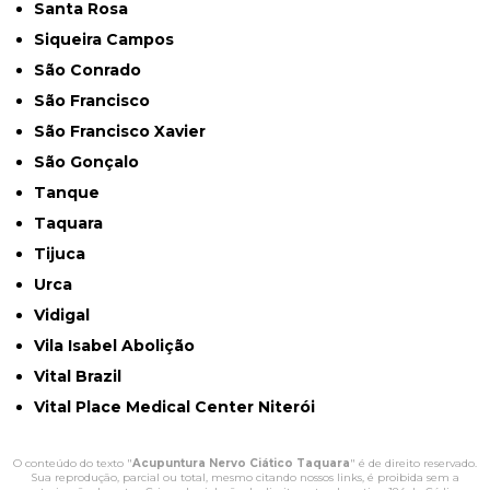
Santa Rosa
Siqueira Campos
São Conrado
São Francisco
São Francisco Xavier
São Gonçalo
Tanque
Taquara
Tijuca
Urca
Vidigal
Vila Isabel Abolição
Vital Brazil
Vital Place Medical Center Niterói
O conteúdo do texto "
Acupuntura Nervo Ciático Taquara
" é de direito reservado.
Sua reprodução, parcial ou total, mesmo citando nossos links, é proibida sem a