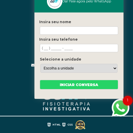
Nossas Unidades
Olá! Fale agora pelo WhatsApp
Icaraí - Niterói
Freguesia - Rio de Janeiro
Insira seu nome
Barra - Rio de Janeiro
Copacabana - Rio de Janeiro
Insira seu telefone
Fale Conosco
(21) 3619-5657
(21) 99390-3850
Selecione a unidade
contato@fisioterapiainvestigativa.com
Segunda a sexta, das 7h às 21h
INICIAR CONVERSA
1
HTML
CSS