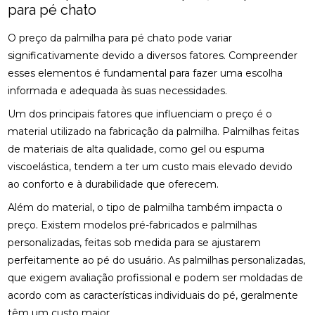
para pé chato
BENEFÍCIOS DA OSTEOPATIA PARA A COLUNA
O preço da palmilha para pé chato pode variar
BENEFÍCIOS DA OSTEOPATIA RJ PARA SUA SAÚDE
significativamente devido a diversos fatores. Compreender
BENEFÍCIOS DA PALMILA ORTOPÉDICA PARA
esses elementos é fundamental para fazer uma escolha
SAÚDE
informada e adequada às suas necessidades.
BENEFÍCIOS DA PALMILHA PARA JOANETE QUE
Um dos principais fatores que influenciam o preço é o
VOCÊ PRECISA CONHECER
material utilizado na fabricação da palmilha. Palmilhas feitas
de materiais de alta qualidade, como gel ou espuma
BENEFÍCIOS DA QUIROPRAXIA CERVICAL
viscoelástica, tendem a ter um custo mais elevado devido
ao conforto e à durabilidade que oferecem.
BENEFÍCIOS DA QUIROPRAXIA CERVICAL PARA SUA
SAÚDE
Além do material, o tipo de palmilha também impacta o
preço. Existem modelos pré-fabricados e palmilhas
BENEFÍCIOS DA QUIROPRAXIA CERVICAL PARA SUA
SAÚDE: GUIA COMPLETO
personalizadas, feitas sob medida para se ajustarem
perfeitamente ao pé do usuário. As palmilhas personalizadas,
BENEFÍCIOS DA QUIROPRAXIA CERVICAL: UM GUIA
que exigem avaliação profissional e podem ser moldadas de
COMPLETO
acordo com as características individuais do pé, geralmente
têm um custo maior.
BENEFÍCIOS DA QUIROPRAXIA EM NITERÓI