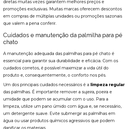
diretas muitas vezes garantem melhores preços e
DESCUBRA O PREÇO DA PALMILHA PARA PÉ
CHATO E COMO ESCOLHER A IDEAL
promoções exclusivas. Muitas marcas oferecem descontos
em compras de múltiplas unidades ou promoções sazonais
DESCUBRA O PREÇO DA PALMILHA SOB MEDIDA: 6
que valem a pena conferir.
FATORES IMPORTANTES
Cuidados e manutenção da palmilha para pé
DESCUBRA O PREÇO DA PALMILHA SOB MEDIDA: 6
chato
FATORES QUE INFLUENCIAM
A manutenção adequada das palmilhas para pé chato é
DESCUBRA O PREÇO DAS PALMILHAS PARA
FASCITE PLANTAR E COMO ESCOLHER A IDEAL
essencial para garantir sua durabilidade e eficácia. Com os
cuidados corretos, é possível maximizar a vida útil do
DESCUBRA ONDE FAZER FISIOTERAPIA
produto e, consequentemente, o conforto nos pés.
RESPIRATÓRIA COM QUALIDADE E SEGURANÇA
Um dos principais cuidados necessários é a
limpeza regular
DESCUBRA OS BENEFÍCIOS DA ACUPUNTURA RJ
das palmilhas. É importante remover a sujeira, poeira e
PARA A SUA SAÚDE
umidade que podem se acumular com o uso. Para a
limpeza, utilize um pano úmido com água e, se necessário,
DESCUBRA OS BENEFÍCIOS DA ACUPUNTURA RJ
PARA SUA SAÚDE E BEM-ESTAR
um detergente suave. Evite submergir as palmilhas em
água ou usar produtos químicos agressivos que podem
DESCUBRA OS BENEFÍCIOS DA CLÍNICA DE
danificar os materiais.