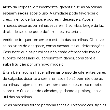
QUIROPRAXIA PARA SUA SAÚDE
Além da limpeza, é fundamental garantir que as palmilhas
DESCUBRA OS BENEFÍCIOS DA OSTEOPATIA
estejam
secas
após o uso. A umidade pode favorecer o
crescimento de fungos e odores indesejáveis. Após a
DESCUBRA OS BENEFÍCIOS DA QUIROPRAXIA NA
limpeza, deixe as palmilhas secarem à sombra, longe da luz
FISIOTERAPIA
direta do sol, que pode deformar os materiais.
DESCUBRA OS BENEFÍCIOS DE UMA CLÍNICA DE
Verifique frequentemente o estado das palmilhas. Observe
OSTEOPATIA PARA SUA SAÚDE
se há sinais de desgaste, como rachaduras ou deformações.
Caso note que as palmilhas não estão oferecendo mais o
DICAS PARA ESCOLHER A MELHOR PALMILHA PARA
JOANETE
suporte necessário ou apresentem danos, considere a
substituição
por um novo modelo.
EM QUAIS CASOS A FISIOTERAPIA É
RECOMENDADA?
É também aconselhável
alternar o uso
de diferentes pares
de calçados durante a semana. Isso não só permite que as
ENCONTRE A CLÍNICA DE QUIROPRAXIA PERTO DE
palmilhas arejem, como também reduz o estresse repetido
VOCÊ
sobre um único par de calçados, ajudando a prolongar a vida
útil das palmilhas.
ENCONTRE A MELHOR CLÍNICA DE QUIROPRAXIA
PERTO DE VOCÊ
Se as palmilhas forem personalizadas ou ortopédicas, siga as