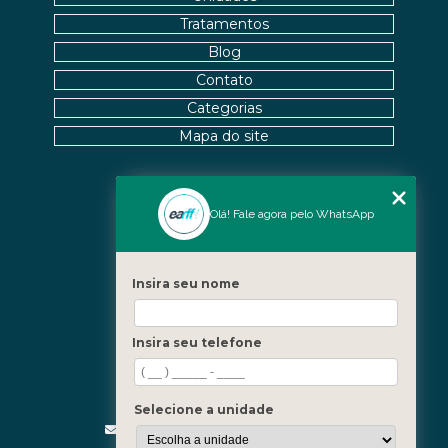
QUALIDADE DE VIDA
Tratamentos
FISIOTERAPIA NA LABIRINTITE: DICAS PARA ALIVIAR
Blog
SINTOMAS
Contato
FISIOTERAPIA NA REABILITAÇÃO VESTIBULAR: A
Categorias
SOLUÇÃO PARA DORES DE CABEÇA E EQUILÍBRIO
Mapa do site
FISIOTERAPIA NA REABILITAÇÃO VESTIBULAR: UMA
ABORDAGEM EFICAZ PARA O TRATAMENTO
Nossas Unidades
Olá! Fale agora pelo WhatsApp
FISIOTERAPIA NA REABILITAÇÃO VESTIBULAR
Icaraí - Niterói
Freguesia - Rio de Janeiro
FISIOTERAPIA NA REABILITAÇÃO VESTIBULAR E
Insira seu nome
SEUS BENEFÍCIOS
Barra - Rio de Janeiro
Copacabana - Rio de Janeiro
FISIOTERAPIA NA REABILITAÇÃO VESTIBULAR
Insira seu telefone
MELHORA O EQUILÍBRIO E A QUALIDADE DE VIDA
Fale Conosco
(21) 3619-5657
FISIOTERAPIA NO PÉ MELHORA SUA MOBILIDADE E
(21) 99390-3850
Selecione a unidade
CONFORTO
contato@fisioterapiainvestigativa.com