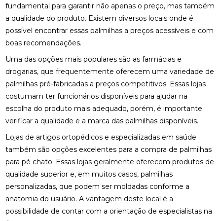
fundamental para garantir não apenas o preço, mas também
COMO ENCONTRAR QUIROPRAXIA PERTO DE VOCÊ
a qualidade do produto. Existem diversos locais onde é
PARA ALÍVIO DAS DORES
possível encontrar essas palmilhas a preços acessíveis e com
boas recomendações.
COMO ENCONTRAR UM ACUPUNTURISTA
QUALIFICADO
Uma das opções mais populares são as farmácias e
drogarias, que frequentemente oferecem uma variedade de
COMO ESCOLHER A PALMILHA IDEAL PARA PÉ
CHATO E MELHORAR SEU CONFORTO
palmilhas pré-fabricadas a preços competitivos. Essas lojas
costumam ter funcionários disponíveis para ajudar na
COMO ESCOLHER O MELHOR ACUPUNTURISTA
escolha do produto mais adequado, porém, é importante
PARA SUAS NECESSIDADES DE SAÚDE
verificar a qualidade e a marca das palmilhas disponíveis.
COMO ESCOLHER O MELHOR ACUPUNTURISTA
Lojas de artigos ortopédicos e especializadas em saúde
PARA VOCÊ
também são opções excelentes para a compra de palmilhas
para pé chato. Essas lojas geralmente oferecem produtos de
COMO FUNCIONA A CONSULTA COM UM
ACUPUNTURISTA E O QUE ESPERAR
qualidade superior e, em muitos casos, palmilhas
personalizadas, que podem ser moldadas conforme a
COMO MELHORAR O ATENDIMENTO DA SUA
anatomia do usuário. A vantagem deste local é a
CLÍNICA?
possibilidade de contar com a orientação de especialistas na