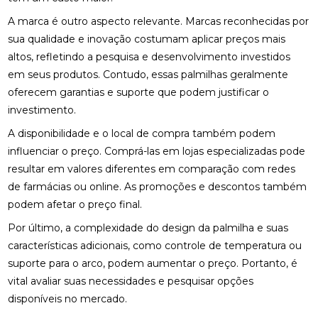
A marca é outro aspecto relevante. Marcas reconhecidas por
BENEFÍCIOS DA QUIROPRAXIA NA FISIOTERAPIA
sua qualidade e inovação costumam aplicar preços mais
altos, refletindo a pesquisa e desenvolvimento investidos
BENEFÍCIOS DA QUIROPRAXIA PARA A SAÚDE
em seus produtos. Contudo, essas palmilhas geralmente
BENEFÍCIOS DA QUIROPRAXIA PARA ALIVIAR O
oferecem garantias e suporte que podem justificar o
NERVO CIÁTICO
investimento.
A disponibilidade e o local de compra também podem
BENEFÍCIOS DA QUIROPRAXIA PARA JOELHO E
COMO FUNCIONA
influenciar o preço. Comprá-las em lojas especializadas pode
resultar em valores diferentes em comparação com redes
BENEFÍCIOS DA QUIROPRAXIA PARA O NERVO
de farmácias ou online. As promoções e descontos também
CIÁTICO
podem afetar o preço final.
BENEFÍCIOS DA QUIROPRAXIA PARA SUA SAÚDE
Por último, a complexidade do design da palmilha e suas
características adicionais, como controle de temperatura ou
BENEFÍCIOS DAS PALMILHAS PARA JOANETE
suporte para o arco, podem aumentar o preço. Portanto, é
vital avaliar suas necessidades e pesquisar opções
CLÍNICA DE OSTEOPATIA: COMO ESCOLHER A
MELHOR PARA SUAS NECESSIDADES
disponíveis no mercado.