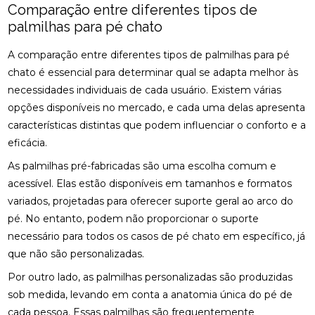
CLÍNICA DE QUIROPRAXIA PERTO DE MIM:
Comparação entre diferentes tipos de
ENCONTRE ALÍVIO E BEM-ESTAR NA REGIÃO
palmilhas para pé chato
CLÍNICA DE QUIROPRAXIA PERTO DE MIM:
A comparação entre diferentes tipos de palmilhas para pé
ENCONTRE ALÍVIO E BEM-ESTAR NA SUA REGIÃO
chato é essencial para determinar qual se adapta melhor às
necessidades individuais de cada usuário. Existem várias
CLÍNICA DE QUIROPRAXIA PERTO DE MIM:
ENCONTRE ALÍVIO E BEM-ESTAR PELA REGIÃO
opções disponíveis no mercado, e cada uma delas apresenta
características distintas que podem influenciar o conforto e a
CLÍNICA DE QUIROPRAXIA PERTO DE MIM:
eficácia.
LOCALIZE ALÍVIO E BEM-ESTAR NA SUA REGIÃO
As palmilhas pré-fabricadas são uma escolha comum e
CLÍNICA DE QUIROPRAXIA PERTO DE MIM: TUDO
acessível. Elas estão disponíveis em tamanhos e formatos
SOBRE O TEMA
variados, projetadas para oferecer suporte geral ao arco do
pé. No entanto, podem não proporcionar o suporte
COMO A ACUPUNTURA PODE ALIVIAR A
ENXAQUECA DE FORMA EFICAZ
necessário para todos os casos de pé chato em específico, já
que não são personalizadas.
COMO A ACUPUNTURA PODE ALIVIAR A
Por outro lado, as palmilhas personalizadas são produzidas
ENXAQUECA E MELHORAR SUA QUALIDADE DE
VIDA
sob medida, levando em conta a anatomia única do pé de
cada pessoa. Essas palmilhas são frequentemente