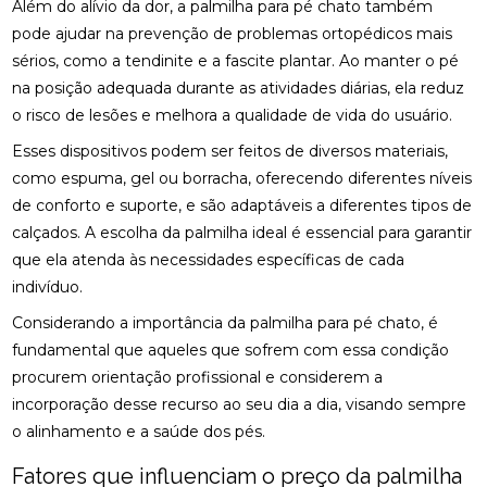
Além do alívio da dor, a palmilha para pé chato também
ACUPUNTURA PARA O NERVO CIÁTICO: ALÍVIO
NATURAL E EFICAZ
pode ajudar na prevenção de problemas ortopédicos mais
sérios, como a tendinite e a fascite plantar. Ao manter o pé
ACUPUNTURA PERTO DE MIM: ENCONTRE O
na posição adequada durante as atividades diárias, ela reduz
MELHOR ATENDIMENTO NA SUA REGIÃO
o risco de lesões e melhora a qualidade de vida do usuário.
ACUPUNTURA PERTO DE MIM: ENCONTRE O
Esses dispositivos podem ser feitos de diversos materiais,
MELHOR ATENDIMENTO PARA SEU BEM-ESTAR
como espuma, gel ou borracha, oferecendo diferentes níveis
de conforto e suporte, e são adaptáveis a diferentes tipos de
ACUPUNTURA RJ: ALÍVIO E BEM-ESTAR
calçados. A escolha da palmilha ideal é essencial para garantir
ACUPUNTURA RJ: DESCUBRA OS BENEFÍCIOS E
que ela atenda às necessidades específicas de cada
ONDE ENCONTRAR
indivíduo.
ACUPUNTURA: BENEFÍCIOS E APLICAÇÕES PARA
Considerando a importância da palmilha para pé chato, é
SUA SAÚDE
fundamental que aqueles que sofrem com essa condição
procurem orientação profissional e considerem a
BENEFÍCIOS DA ACUPUNTURA PARA SAÚDE
incorporação desse recurso ao seu dia a dia, visando sempre
o alinhamento e a saúde dos pés.
BENEFÍCIOS DA ACUPUNTURA RJ PARA SAÚDE E
BEM-ESTAR
Fatores que influenciam o preço da palmilha