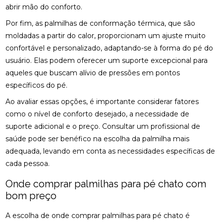
NERVO CIÁTICO
abrir mão do conforto.
Por fim, as palmilhas de conformação térmica, que são
COMO A OSTEOPATIA RJ PODE MELHORAR SUA
QUALIDADE DE VIDA
moldadas a partir do calor, proporcionam um ajuste muito
confortável e personalizado, adaptando-se à forma do pé do
COMO A PALMILHA PARA ESPORÃO PODE ALIVIAR
usuário. Elas podem oferecer um suporte excepcional para
SUAS DORES
aqueles que buscam alívio de pressões em pontos
COMO A PALMILHA PARA FASCITE PLANTAR PODE
específicos do pé.
ALIVIAR SUAS DORES
Ao avaliar essas opções, é importante considerar fatores
como o nível de conforto desejado, a necessidade de
COMO A QUIROPRAXIA PODE AJUDAR NO
TRATAMENTO DA ESCOLIOSE
suporte adicional e o preço. Consultar um profissional de
saúde pode ser benéfico na escolha da palmilha mais
COMO A QUIROPRAXIA PODE ALIVIAR DORES NO
adequada, levando em conta as necessidades específicas de
JOELHO
cada pessoa.
COMO AS PALMILHAS AJUDAM NO SEU
Onde comprar palmilhas para pé chato com
TRATAMENTO?
bom preço
COMO AS PALMILHAS PARA JOANETE PODEM
MELHORAR SEU CONFORTO
A escolha de onde comprar palmilhas para pé chato é