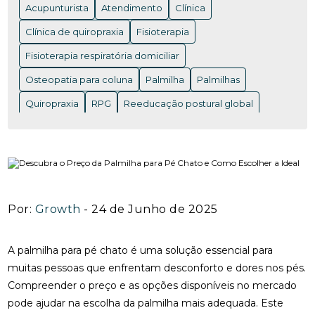
Acupunturista
Atendimento
Clínica
ACUPUNTURA EM NITERÓI: BENEFÍCIOS E ONDE
ENCONTRAR OS MELHORES PROFISSIONAIS
Clínica de quiropraxia
Fisioterapia
Fisioterapia respiratória domiciliar
ACUPUNTURA EM NITERÓI: BENEFÍCIOS QUE VOCÊ
PRECISA CONHECER
Osteopatia para coluna
Palmilha
Palmilhas
ACUPUNTURA EM NITERÓI: DESCUBRA OS
Quiropraxia
RPG
Reeducação postural global
BENEFÍCIOS DESSA TERAPIA MILENAR
Rpg para coluna
Saúde
Saúde
acupuntura RJ
ACUPUNTURA EM NITERÓI: DESCUBRA OS
acupuntura cervical
acupuntura coluna
BENEFÍCIOS E ENCONTRE OS MELHORES
ESPECIALISTAS NA REGIÃO
acupunturista consulta
clínica de quiropraxia perto de mim
ACUPUNTURA NERVO CIÁTICO: BENEFÍCIOS
Por:
Growth
- 24 de Junho de 2025
INCRÍVEIS PARA ALÍVIO
fisioterapia de reabilitação vestibular
ACUPUNTURA PARA ALIVIAR A DOR DO NERVO
fisioterapia na reabilitação vestibular
fisioterapia ocular
A palmilha para pé chato é uma solução essencial para
CIÁTICO E MELHORAR A QUALIDADE DE VIDA
muitas pessoas que enfrentam desconforto e dores nos pés.
fisioterapia para labirinto
Compreender o preço e as opções disponíveis no mercado
ACUPUNTURA PARA ALIVIAR DOR NO NERVO
onde fazer fisioterapia respiratória
osteopatia RJ
CIÁTICO
pode ajudar na escolha da palmilha mais adequada. Este