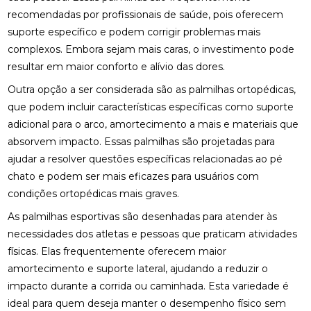
COMO A ACUPUNTURA PODE ALIVIAR A
recomendadas por profissionais de saúde, pois oferecem
ENXAQUECA NATURALMENTE
suporte específico e podem corrigir problemas mais
COMO A CONSULTA COM UM ACUPUNTURISTA
complexos. Embora sejam mais caras, o investimento pode
PODE TRANSFORMAR SUA SAÚDE
resultar em maior conforto e alívio das dores.
Outra opção a ser considerada são as palmilhas ortopédicas,
COMO A FISIOTERAPIA PODE AJUDAR NA
REABILITAÇÃO DO LABIRINTO
que podem incluir características específicas como suporte
adicional para o arco, amortecimento a mais e materiais que
COMO A FISIOTERAPIA RESPIRATÓRIA DOMICILIAR
absorvem impacto. Essas palmilhas são projetadas para
PODE MELHORAR SUA QUALIDADE DE VIDA
ajudar a resolver questões específicas relacionadas ao pé
COMO A OSTEOPATIA PARA COLUNA PODE
chato e podem ser mais eficazes para usuários com
MELHORAR SUA SAÚDE
condições ortopédicas mais graves.
As palmilhas esportivas são desenhadas para atender às
COMO A OSTEOPATIA PARA COLUNA PODE
TRANSFORMAR SUA SAÚDE
necessidades dos atletas e pessoas que praticam atividades
físicas. Elas frequentemente oferecem maior
COMO A OSTEOPATIA PODE AJUDAR NA
amortecimento e suporte lateral, ajudando a reduzir o
TRATAMENTO DA HÉRNIA DE DISCO
impacto durante a corrida ou caminhada. Esta variedade é
COMO A OSTEOPATIA PODE ALIVIAR A DOR NO
ideal para quem deseja manter o desempenho físico sem