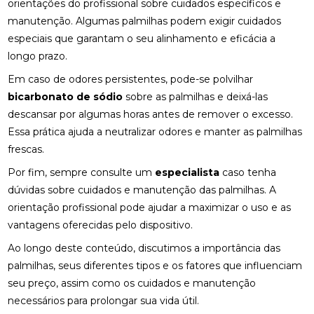
orientações do profissional sobre cuidados específicos e
ENCONTRE QUIROPRAXIA PERTO DE VOCÊ
manutenção. Algumas palmilhas podem exigir cuidados
ENCONTRE QUIROPRAXIA PERTO DE VOCÊ E
especiais que garantam o seu alinhamento e eficácia a
MELHORE A SAÚDE
longo prazo.
Em caso de odores persistentes, pode-se polvilhar
ENCONTRE QUIROPRAXIA PERTO DE VOCÊ E
MELHORE SUA SAÚDE
bicarbonato de sódio
sobre as palmilhas e deixá-las
descansar por algumas horas antes de remover o excesso.
ENCONTRE QUIROPRAXIA PERTO DE VOCÊ PARA
Essa prática ajuda a neutralizar odores e manter as palmilhas
ALÍVIO E BEM-ESTAR
frescas.
ENCONTRE QUIROPRAXIA PERTO DE VOCÊ: TUDO
Por fim, sempre consulte um
especialista
caso tenha
SOBRE O TEMA
dúvidas sobre cuidados e manutenção das palmilhas. A
orientação profissional pode ajudar a maximizar o uso e as
ESTRATÉGIAS PARA ALIVIAR O NEUROMA DE
MORTON COM PALMILHAS
vantagens oferecidas pelo dispositivo.
Ao longo deste conteúdo, discutimos a importância das
FATORES QUE IMPACTAM O PREÇO DE PALMILHA
3D
palmilhas, seus diferentes tipos e os fatores que influenciam
seu preço, assim como os cuidados e manutenção
FISIOTERAPIA DE REABILITAÇÃO VESTIBULAR PARA
necessários para prolongar sua vida útil.
MELHORAR SEU EQUILÍBRIO