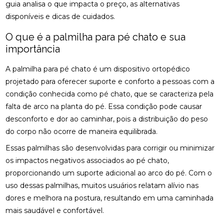
osteopatia cervical
osteopatia coluna
guia analisa o que impacta o preço, as alternativas
ACUPUNTURA PARA ALIVIAR NERVO CIÁTICO
disponíveis e dicas de cuidados.
osteopatia hérnia de disco
osteopatia nervo ciático
ACUPUNTURA PARA COLUNA: COMO ALIVIAR
O que é a palmilha para pé chato e sua
palmilha esporão
palmilha fascite plantar
DORES E PROMOVER A SAÚDE
importância
palmilha fascite plantar preço
palmilha joanete
ACUPUNTURA PARA ENXAQUECA ALIVIA A DOR E
A palmilha para pé chato é um dispositivo ortopédico
palmilha ortopedica preço
palmilha para pé chato
MELHORA A QUALIDADE DE VIDA
projetado para oferecer suporte e conforto a pessoas com a
palmilha para pé chato preço
condição conhecida como pé chato, que se caracteriza pela
ACUPUNTURA PARA ENXAQUECA: ALIVIE SUAS
DORES COM ESTA ABORDAGEM NATURAL
palmilha sob medida preço
quiropraxia
falta de arco na planta do pé. Essa condição pode causar
desconforto e dor ao caminhar, pois a distribuição do peso
quiropraxia RJ
quiropraxia cervical
ACUPUNTURA PARA ENXAQUECA: ALÍVIO EFICAZ
do corpo não ocorre de maneira equilibrada.
quiropraxia em Niterói
quiropraxia nervo ciático
ACUPUNTURA PARA ENXAQUECA: ALÍVIO NATURAL
Essas palmilhas são desenvolvidas para corrigir ou minimizar
quiropraxia para joelho
quiropraxia para nervo ciático
os impactos negativos associados ao pé chato,
ACUPUNTURA PARA NERVO CIÁTICO: ALÍVIO EFICAZ
proporcionando um suporte adicional ao arco do pé. Com o
quiropraxia perto
quiropraxia perto de mim
PARA A DOR E MELHORA DA MOBILIDADE
uso dessas palmilhas, muitos usuários relatam alívio nas
rpg escoliose
dores e melhora na postura, resultando em uma caminhada
ACUPUNTURA PARA NERVO CIÁTICO: ALÍVIO EFICAZ
PARA DOR E MELHORA DA MOBILIDADE
mais saudável e confortável.