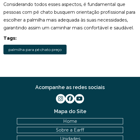
Considerando todos esses aspectos, é fundamental que
FISIOTERAPIA DE REABILITAÇÃO VESTIBULAR PARA
pessoas com pé chato busquem orientação profissional para
MELHORAR SEU EQUILÍBRIO
escolher a palmilha mais adequada às suas necessidades,
garantindo assim um caminhar mais confortável e saudável.
FISIOTERAPIA MOTORA E RESPIRATÓRIA:
BENEFÍCIOS E PRÁTICAS
Tags:
FISIOTERAPIA MOTORA E RESPIRATÓRIA:
palmilha para pé chato preço
BENEFÍCIOS E PRÁTICAS ESSENCIAIS
FISIOTERAPIA MOTORA E RESPIRATÓRIA:
BENEFÍCIOS E ABORDAGENS EFICAZES
FISIOTERAPIA NA LABIRINTITE: COMO O
Acompanhe as redes sociais
TRATAMENTO PODE AJUDAR NA RECUPERAÇÃO
FISIOTERAPIA NA LABIRINTITE: COMO O
TRATAMENTO PODE MELHORAR SEU EQUILÍBRIO E
Mapa do Site
QUALIDADE DE VIDA
Home
FISIOTERAPIA NA LABIRINTITE: COMO O
Sobre a Earff
TRATAMENTO PODE MELHORAR SEU EQUILÍBRIO E
Unidades