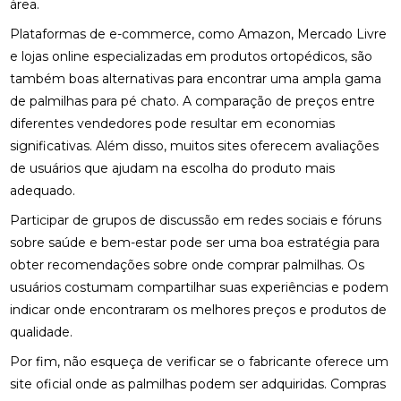
área.
COMO MONTAR SUA CLÍNICA?
Plataformas de e-commerce, como Amazon, Mercado Livre
CONSULTA COM ACUPUNTURISTA: O QUE ESPERAR
e lojas online especializadas em produtos ortopédicos, são
também boas alternativas para encontrar uma ampla gama
DESCUBRA A ACUPUNTURA RJ: BENEFÍCIOS E
PRÁTICAS
de palmilhas para pé chato. A comparação de preços entre
diferentes vendedores pode resultar em economias
DESCUBRA COMO A PALMILHA PARA FASCITE
significativas. Além disso, muitos sites oferecem avaliações
PLANTAR PODE ALIVIAR SUAS DORES
de usuários que ajudam na escolha do produto mais
adequado.
DESCUBRA COMO A QUIROPRAXIA E A
FISIOTERAPIA PODEM TRANSFORMAR SUA SAÚDE
Participar de grupos de discussão em redes sociais e fóruns
sobre saúde e bem-estar pode ser uma boa estratégia para
DESCUBRA COMO UM QUIROPRATA PODE
TRANSFORMAR SUA SAÚDE
obter recomendações sobre onde comprar palmilhas. Os
usuários costumam compartilhar suas experiências e podem
DESCUBRA O PREÇO DA PALMILHA ORTOPÉDICA E
indicar onde encontraram os melhores preços e produtos de
COMO ESCOLHER A IDEAL
qualidade.
DESCUBRA O PREÇO DA PALMILHA ORTOPÉDICA E
Por fim, não esqueça de verificar se o fabricante oferece um
COMO ESCOLHER A MELHOR
site oficial onde as palmilhas podem ser adquiridas. Compras