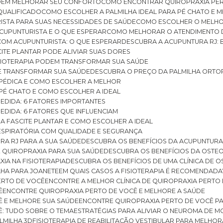
ODEM MELHORAR SEU CONFORTO
COMO ENCONTRAR QUIROPRAXIA PER
QUALIFICADO
COMO ESCOLHER A PALMILHA IDEAL PARA PÉ CHATO E
ISTA PARA SUAS NECESSIDADES DE SAÚDE
COMO ESCOLHER O MELH
CUPUNTURISTA E O QUE ESPERAR
COMO MELHORAR O ATENDIMENTO D
 COM ACUPUNTURISTA: O QUE ESPERAR
DESCUBRA A ACUPUNTURA RJ: 
ITE PLANTAR PODE ALIVIAR SUAS DORES
ISIOTERAPIA PODEM TRANSFORMAR SUA SAÚDE
E TRANSFORMAR SUA SAÚDE
DESCUBRA O PREÇO DA PALMILHA ORTO
OPÉDICA E COMO ESCOLHER A MELHOR
 PÉ CHATO E COMO ESCOLHER A IDEAL
MEDIDA: 6 FATORES IMPORTANTES
EDIDA: 6 FATORES QUE INFLUENCIAM
A FASCITE PLANTAR E COMO ESCOLHER A IDEAL
RESPIRATÓRIA COM QUALIDADE E SEGURANÇA
RA RJ PARA A SUA SAÚDE
DESCUBRA OS BENEFÍCIOS DA ACUPUNTURA
DE QUIROPRAXIA PARA SUA SAÚDE
DESCUBRA OS BENEFÍCIOS DA OSTE
XIA NA FISIOTERAPIA
DESCUBRA OS BENEFÍCIOS DE UMA CLÍNICA DE 
LHA PARA JOANETE
EM QUAIS CASOS A FISIOTERAPIA É RECOMENDADA
PERTO DE VOCÊ
ENCONTRE A MELHOR CLÍNICA DE QUIROPRAXIA PERTO
Ê
ENCONTRE QUIROPRAXIA PERTO DE VOCÊ E MELHORE A SAÚDE
Ê E MELHORE SUA SAÚDE
ENCONTRE QUIROPRAXIA PERTO DE VOCÊ PA
Ê: TUDO SOBRE O TEMA
ESTRATÉGIAS PARA ALIVIAR O NEUROMA DE 
LMILHA 3D
FISIOTERAPIA DE REABILITAÇÃO VESTIBULAR PARA MELHOR