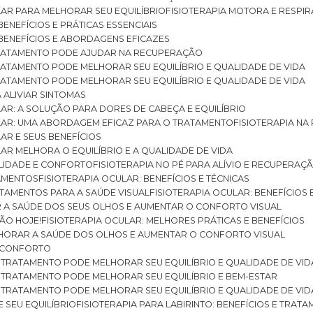
ULAR PARA MELHORAR SEU EQUILÍBRIO
FISIOTERAPIA MOTORA E RESPIR
BENEFÍCIOS E PRÁTICAS ESSENCIAIS
: BENEFÍCIOS E ABORDAGENS EFICAZES
O TRATAMENTO PODE AJUDAR NA RECUPERAÇÃO
 TRATAMENTO PODE MELHORAR SEU EQUILÍBRIO E QUALIDADE DE VIDA
 TRATAMENTO PODE MELHORAR SEU EQUILÍBRIO E QUALIDADE DE VIDA
RA ALIVIAR SINTOMAS
ULAR: A SOLUÇÃO PARA DORES DE CABEÇA E EQUILÍBRIO
BULAR: UMA ABORDAGEM EFICAZ PARA O TRATAMENTO
FISIOTERAPIA N
LAR E SEUS BENEFÍCIOS
ULAR MELHORA O EQUILÍBRIO E A QUALIDADE DE VIDA
ILIDADE E CONFORTO
FISIOTERAPIA NO PÉ PARA ALÍVIO E RECUPERAÇÃ
TAMENTOS
FISIOTERAPIA OCULAR: BENEFÍCIOS E TÉCNICAS
RATAMENTOS PARA A SAÚDE VISUAL
FISIOTERAPIA OCULAR: BENEFÍCIOS
R A SAÚDE DOS SEUS OLHOS E AUMENTAR O CONFORTO VISUAL
SÃO HOJE!
FISIOTERAPIA OCULAR: MELHORES PRÁTICAS E BENEFÍCIOS
ELHORAR A SAÚDE DOS OLHOS E AUMENTAR O CONFORTO VISUAL
 E CONFORTO
 O TRATAMENTO PODE MELHORAR SEU EQUILÍBRIO E QUALIDADE DE VID
 O TRATAMENTO PODE MELHORAR SEU EQUILÍBRIO E BEM-ESTAR
 O TRATAMENTO PODE MELHORAR SEU EQUILÍBRIO E QUALIDADE DE VID
E SEU EQUILÍBRIO
FISIOTERAPIA PARA LABIRINTO: BENEFÍCIOS E TRAT