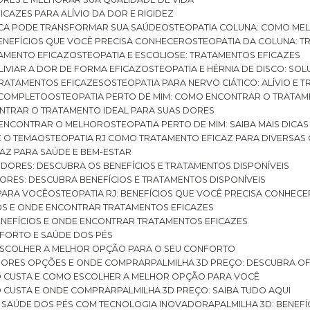
ICAZES PARA ALÍVIO DA DOR E RIGIDEZ
TICA PODE TRANSFORMAR SUA SAÚDE
OSTEOPATIA COLUNA: COMO ME
BENEFÍCIOS QUE VOCÊ PRECISA CONHECER
OSTEOPATIA DA COLUNA: T
ATAMENTO EFICAZ
OSTEOPATIA E ESCOLIOSE: TRATAMENTOS EFICAZES
ALIVIAR A DOR DE FORMA EFICAZ
OSTEOPATIA E HÉRNIA DE DISCO: SO
 TRATAMENTOS EFICAZES
OSTEOPATIA PARA NERVO CIÁTICO: ALÍVIO E
A COMPLETO
OSTEOPATIA PERTO DE MIM: COMO ENCONTRAR O TRATAM
ONTRAR O TRATAMENTO IDEAL PARA SUAS DORES
A ENCONTRAR O MELHOR
OSTEOPATIA PERTO DE MIM: SAIBA MAIS DIC
E O TEMA
OSTEOPATIA RJ COMO TRATAMENTO EFICAZ PARA DIVERSAS
CAZ PARA SAÚDE E BEM-ESTAR
S DORES: DESCUBRA OS BENEFÍCIOS E TRATAMENTOS DISPONÍVEIS
DORES: DESCUBRA BENEFÍCIOS E TRATAMENTOS DISPONÍVEIS
 PARA VOCÊ
OSTEOPATIA RJ: BENEFÍCIOS QUE VOCÊ PRECISA CONHECE
CIOS E ONDE ENCONTRAR TRATAMENTOS EFICAZES
 BENEFÍCIOS E ONDE ENCONTRAR TRATAMENTOS EFICAZES
FORTO E SAÚDE DOS PÉS
 ESCOLHER A MELHOR OPÇÃO PARA O SEU CONFORTO
LHORES OPÇÕES E ONDE COMPRAR
PALMILHA 3D PREÇO: DESCUBRA OF
TO CUSTA E COMO ESCOLHER A MELHOR OPÇÃO PARA VOCÊ
O CUSTA E ONDE COMPRAR
PALMILHA 3D PREÇO: SAIBA TUDO AQUI
E SAÚDE DOS PÉS COM TECNOLOGIA INOVADORA
PALMILHA 3D: BENE