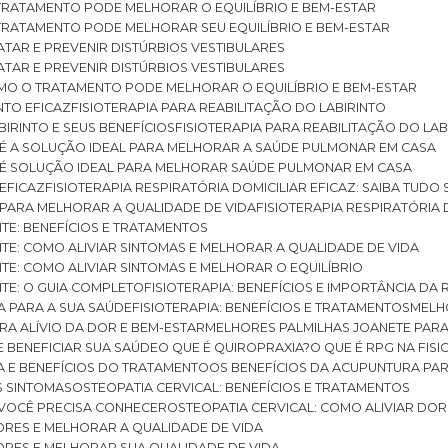
O TRATAMENTO PODE MELHORAR O EQUILÍBRIO E BEM-ESTAR
O TRATAMENTO PODE MELHORAR SEU EQUILÍBRIO E BEM-ESTAR
RATAR E PREVENIR DISTÚRBIOS VESTIBULARES
RATAR E PREVENIR DISTÚRBIOS VESTIBULARES
 COMO O TRATAMENTO PODE MELHORAR O EQUILÍBRIO E BEM-ESTAR
NTO EFICAZ
FISIOTERAPIA PARA REABILITAÇÃO DO LABIRINTO
BIRINTO E SEUS BENEFÍCIOS
FISIOTERAPIA PARA REABILITAÇÃO DO L
AR É A SOLUÇÃO IDEAL PARA MELHORAR A SAÚDE PULMONAR EM CASA
AR É SOLUÇÃO IDEAL PARA MELHORAR SAÚDE PULMONAR EM CASA
 EFICAZ
FISIOTERAPIA RESPIRATÓRIA DOMICILIAR EFICAZ: SAIBA TUDO
R PARA MELHORAR A QUALIDADE DE VIDA
FISIOTERAPIA RESPIRATÓRIA 
TITE: BENEFÍCIOS E TRATAMENTOS
NTITE: COMO ALIVIAR SINTOMAS E MELHORAR A QUALIDADE DE VIDA
TITE: COMO ALIVIAR SINTOMAS E MELHORAR O EQUILÍBRIO
TITE: O GUIA COMPLETO
FISIOTERAPIA: BENEFÍCIOS E IMPORTÂNCIA DA 
IA PARA A SUA SAÚDE
FISIOTERAPIA: BENEFÍCIOS E TRATAMENTOS
MEL
ARA ALÍVIO DA DOR E BEM-ESTAR
MELHORES PALMILHAS JOANETE PAR
E BENEFICIAR SUA SAÚDE
O QUE É QUIROPRAXIA?
O QUE É RPG NA FIS
IA E BENEFÍCIOS DO TRATAMENTO
OS BENEFÍCIOS DA ACUPUNTURA PA
US SINTOMAS
OSTEOPATIA CERVICAL: BENEFÍCIOS E TRATAMENTOS
E VOCÊ PRECISA CONHECER
OSTEOPATIA CERVICAL: COMO ALIVIAR DO
DORES E MELHORAR A QUALIDADE DE VIDA
DORES E MELHORAR SUA QUALIDADE DE VIDA