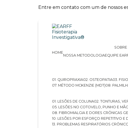
Entre em contato com um de nossos esp
SOBRE
HOME
NOSSA METODOLOGIA
EQUIPE EAR
01. QUIROPRAXIA
02. OSTEOPATIA
03. FI
07. MÉTODO MCKENZIE (MDT)
08. PALMI
01. LESÕES DE COLUNA
02. TONTURAS, VE
05. LESÕES NO COTOVELO, PUNHO E MÃ
08. FIBROMIALGIA E DORES CRÔNICAS 
10. LESÕES POR ESFORÇO REPETITIVO 
13. PROBLEMAS RESPIRATÓRIOS CRÔNIC