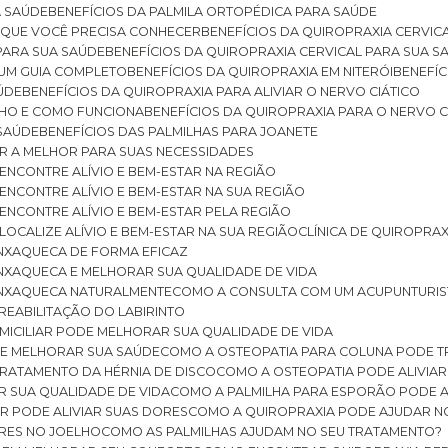
A SAÚDE
BENEFÍCIOS DA PALMILA ORTOPÉDICA PARA SAÚDE
E QUE VOCÊ PRECISA CONHECER
BENEFÍCIOS DA QUIROPRAXIA CERVIC
 PARA SUA SAÚDE
BENEFÍCIOS DA QUIROPRAXIA CERVICAL PARA SUA 
: UM GUIA COMPLETO
BENEFÍCIOS DA QUIROPRAXIA EM NITERÓI
BENEFÍ
AÚDE
BENEFÍCIOS DA QUIROPRAXIA PARA ALIVIAR O NERVO CIÁTICO
ELHO E COMO FUNCIONA
BENEFÍCIOS DA QUIROPRAXIA PARA O NERVO C
 SAÚDE
BENEFÍCIOS DAS PALMILHAS PARA JOANETE
ER A MELHOR PARA SUAS NECESSIDADES
: ENCONTRE ALÍVIO E BEM-ESTAR NA REGIÃO
: ENCONTRE ALÍVIO E BEM-ESTAR NA SUA REGIÃO
: ENCONTRE ALÍVIO E BEM-ESTAR PELA REGIÃO
 LOCALIZE ALÍVIO E BEM-ESTAR NA SUA REGIÃO
CLÍNICA DE QUIROPRA
ENXAQUECA DE FORMA EFICAZ
ENXAQUECA E MELHORAR SUA QUALIDADE DE VIDA
 ENXAQUECA NATURALMENTE
COMO A CONSULTA COM UM ACUPUNTURI
 REABILITAÇÃO DO LABIRINTO
OMICILIAR PODE MELHORAR SUA QUALIDADE DE VIDA
DE MELHORAR SUA SAÚDE
COMO A OSTEOPATIA PARA COLUNA PODE 
TRATAMENTO DA HÉRNIA DE DISCO
COMO A OSTEOPATIA PODE ALIVIAR
R SUA QUALIDADE DE VIDA
COMO A PALMILHA PARA ESPORÃO PODE A
AR PODE ALIVIAR SUAS DORES
COMO A QUIROPRAXIA PODE AJUDAR N
ORES NO JOELHO
COMO AS PALMILHAS AJUDAM NO SEU TRATAMENTO?