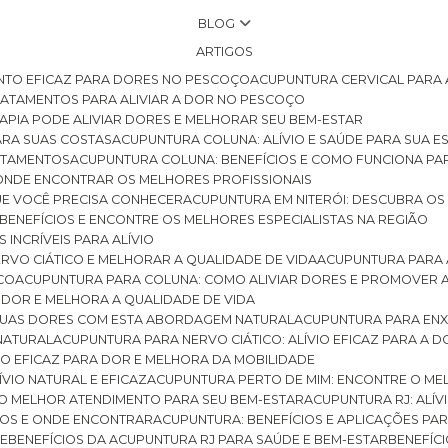
BLOG
ARTIGOS
NTO EFICAZ PARA DORES NO PESCOÇO
ACUPUNTURA CERVICAL PARA 
TRATAMENTOS PARA ALIVIAR A DOR NO PESCOÇO
RAPIA PODE ALIVIAR DORES E MELHORAR SEU BEM-ESTAR
ARA SUAS COSTAS
ACUPUNTURA COLUNA: ALÍVIO E SAÚDE PARA SUA E
RATAMENTOS
ACUPUNTURA COLUNA: BENEFÍCIOS E COMO FUNCIONA PA
E ONDE ENCONTRAR OS MELHORES PROFISSIONAIS
QUE VOCÊ PRECISA CONHECER
ACUPUNTURA EM NITERÓI: DESCUBRA OS
 BENEFÍCIOS E ENCONTRE OS MELHORES ESPECIALISTAS NA REGIÃO
 INCRÍVEIS PARA ALÍVIO
ERVO CIÁTICO E MELHORAR A QUALIDADE DE VIDA
ACUPUNTURA PARA 
ICO
ACUPUNTURA PARA COLUNA: COMO ALIVIAR DORES E PROMOVER 
 DOR E MELHORA A QUALIDADE DE VIDA
 SUAS DORES COM ESTA ABORDAGEM NATURAL
ACUPUNTURA PARA ENX
 NATURAL
ACUPUNTURA PARA NERVO CIÁTICO: ALÍVIO EFICAZ PARA A 
VIO EFICAZ PARA DOR E MELHORA DA MOBILIDADE
ÍVIO NATURAL E EFICAZ
ACUPUNTURA PERTO DE MIM: ENCONTRE O ME
 O MELHOR ATENDIMENTO PARA SEU BEM-ESTAR
ACUPUNTURA RJ: ALÍV
CIOS E ONDE ENCONTRAR
ACUPUNTURA: BENEFÍCIOS E APLICAÇÕES PA
DE
BENEFÍCIOS DA ACUPUNTURA RJ PARA SAÚDE E BEM-ESTAR
BENEFÍ