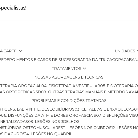
ecialistas!
 A EARFF
UNIDADES
FF
DEPOIMENTOS E CASOS DE SUCESSO
BARRA DA TIJUCA
COPACABAN
TRATAMENTOS
NOSSAS ABORDAGENS E TÉCNICAS
SIOTERAPIA OROFACIAL
04. FISIOTERAPIA VESTIBULAR
05. FISIOTERAPIA
LHAS ORTOPÉDICAS 3D
09. OUTRAS TERAPIAS MANUAIS E MÉTODOS AV
PROBLEMAS E CONDIÇÕES TRATADAS
RTIGENS, LABIRINTITE, DESEQUILÍBRIOS
03. CEFALEIAS E ENXAQUECAS
O
06. DISFUNÇÕES DA ATM E DORES OROFASCIAIS
07. DISFUNÇÕES VIS
GENERALIZADAS
09. LESÕES NOS JOELHOS
E DISTÚRBIOS OSTEOMUSCULARES
11. LESÕES NOS OMBROS
12. LESÕES 
OS E AGUDOS
14. LESÕES NO QUADRIL