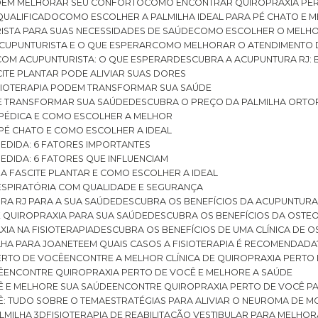
ODEM MELHORAR SEU CONFORTO
COMO ENCONTRAR QUIROPRAXIA PER
QUALIFICADO
COMO ESCOLHER A PALMILHA IDEAL PARA PÉ CHATO E
ISTA PARA SUAS NECESSIDADES DE SAÚDE
COMO ESCOLHER O MELH
CUPUNTURISTA E O QUE ESPERAR
COMO MELHORAR O ATENDIMENTO D
 COM ACUPUNTURISTA: O QUE ESPERAR
DESCUBRA A ACUPUNTURA RJ: 
ITE PLANTAR PODE ALIVIAR SUAS DORES
ISIOTERAPIA PODEM TRANSFORMAR SUA SAÚDE
E TRANSFORMAR SUA SAÚDE
DESCUBRA O PREÇO DA PALMILHA ORTO
OPÉDICA E COMO ESCOLHER A MELHOR
 PÉ CHATO E COMO ESCOLHER A IDEAL
MEDIDA: 6 FATORES IMPORTANTES
EDIDA: 6 FATORES QUE INFLUENCIAM
A FASCITE PLANTAR E COMO ESCOLHER A IDEAL
RESPIRATÓRIA COM QUALIDADE E SEGURANÇA
RA RJ PARA A SUA SAÚDE
DESCUBRA OS BENEFÍCIOS DA ACUPUNTURA
DE QUIROPRAXIA PARA SUA SAÚDE
DESCUBRA OS BENEFÍCIOS DA OSTE
XIA NA FISIOTERAPIA
DESCUBRA OS BENEFÍCIOS DE UMA CLÍNICA DE 
LHA PARA JOANETE
EM QUAIS CASOS A FISIOTERAPIA É RECOMENDADA
PERTO DE VOCÊ
ENCONTRE A MELHOR CLÍNICA DE QUIROPRAXIA PERTO
Ê
ENCONTRE QUIROPRAXIA PERTO DE VOCÊ E MELHORE A SAÚDE
Ê E MELHORE SUA SAÚDE
ENCONTRE QUIROPRAXIA PERTO DE VOCÊ PA
Ê: TUDO SOBRE O TEMA
ESTRATÉGIAS PARA ALIVIAR O NEUROMA DE 
LMILHA 3D
FISIOTERAPIA DE REABILITAÇÃO VESTIBULAR PARA MELHOR