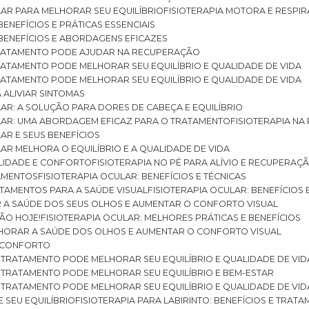
ULAR PARA MELHORAR SEU EQUILÍBRIO
FISIOTERAPIA MOTORA E RESPIR
BENEFÍCIOS E PRÁTICAS ESSENCIAIS
: BENEFÍCIOS E ABORDAGENS EFICAZES
O TRATAMENTO PODE AJUDAR NA RECUPERAÇÃO
 TRATAMENTO PODE MELHORAR SEU EQUILÍBRIO E QUALIDADE DE VIDA
 TRATAMENTO PODE MELHORAR SEU EQUILÍBRIO E QUALIDADE DE VIDA
RA ALIVIAR SINTOMAS
ULAR: A SOLUÇÃO PARA DORES DE CABEÇA E EQUILÍBRIO
BULAR: UMA ABORDAGEM EFICAZ PARA O TRATAMENTO
FISIOTERAPIA N
LAR E SEUS BENEFÍCIOS
ULAR MELHORA O EQUILÍBRIO E A QUALIDADE DE VIDA
ILIDADE E CONFORTO
FISIOTERAPIA NO PÉ PARA ALÍVIO E RECUPERAÇÃ
TAMENTOS
FISIOTERAPIA OCULAR: BENEFÍCIOS E TÉCNICAS
RATAMENTOS PARA A SAÚDE VISUAL
FISIOTERAPIA OCULAR: BENEFÍCIOS
R A SAÚDE DOS SEUS OLHOS E AUMENTAR O CONFORTO VISUAL
SÃO HOJE!
FISIOTERAPIA OCULAR: MELHORES PRÁTICAS E BENEFÍCIOS
ELHORAR A SAÚDE DOS OLHOS E AUMENTAR O CONFORTO VISUAL
 E CONFORTO
 O TRATAMENTO PODE MELHORAR SEU EQUILÍBRIO E QUALIDADE DE VID
 O TRATAMENTO PODE MELHORAR SEU EQUILÍBRIO E BEM-ESTAR
 O TRATAMENTO PODE MELHORAR SEU EQUILÍBRIO E QUALIDADE DE VID
E SEU EQUILÍBRIO
FISIOTERAPIA PARA LABIRINTO: BENEFÍCIOS E TRAT