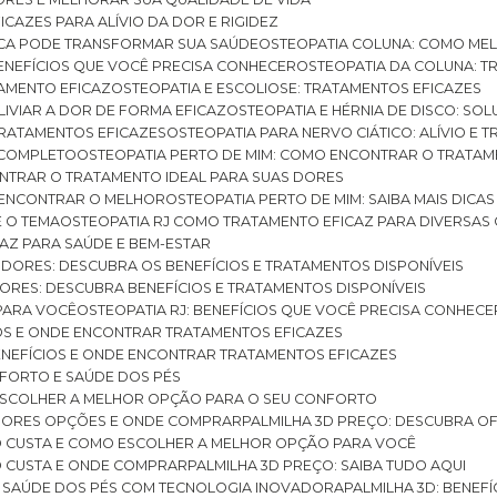
ICAZES PARA ALÍVIO DA DOR E RIGIDEZ
TICA PODE TRANSFORMAR SUA SAÚDE
OSTEOPATIA COLUNA: COMO ME
BENEFÍCIOS QUE VOCÊ PRECISA CONHECER
OSTEOPATIA DA COLUNA: T
ATAMENTO EFICAZ
OSTEOPATIA E ESCOLIOSE: TRATAMENTOS EFICAZES
ALIVIAR A DOR DE FORMA EFICAZ
OSTEOPATIA E HÉRNIA DE DISCO: SO
 TRATAMENTOS EFICAZES
OSTEOPATIA PARA NERVO CIÁTICO: ALÍVIO E
A COMPLETO
OSTEOPATIA PERTO DE MIM: COMO ENCONTRAR O TRATAM
ONTRAR O TRATAMENTO IDEAL PARA SUAS DORES
A ENCONTRAR O MELHOR
OSTEOPATIA PERTO DE MIM: SAIBA MAIS DIC
E O TEMA
OSTEOPATIA RJ COMO TRATAMENTO EFICAZ PARA DIVERSAS
CAZ PARA SAÚDE E BEM-ESTAR
S DORES: DESCUBRA OS BENEFÍCIOS E TRATAMENTOS DISPONÍVEIS
DORES: DESCUBRA BENEFÍCIOS E TRATAMENTOS DISPONÍVEIS
 PARA VOCÊ
OSTEOPATIA RJ: BENEFÍCIOS QUE VOCÊ PRECISA CONHECE
CIOS E ONDE ENCONTRAR TRATAMENTOS EFICAZES
 BENEFÍCIOS E ONDE ENCONTRAR TRATAMENTOS EFICAZES
FORTO E SAÚDE DOS PÉS
 ESCOLHER A MELHOR OPÇÃO PARA O SEU CONFORTO
LHORES OPÇÕES E ONDE COMPRAR
PALMILHA 3D PREÇO: DESCUBRA OF
TO CUSTA E COMO ESCOLHER A MELHOR OPÇÃO PARA VOCÊ
O CUSTA E ONDE COMPRAR
PALMILHA 3D PREÇO: SAIBA TUDO AQUI
E SAÚDE DOS PÉS COM TECNOLOGIA INOVADORA
PALMILHA 3D: BENE