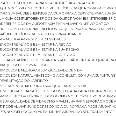
A SAÚDE
BENEFÍCIOS DA PALMILA ORTOPÉDICA PARA SAÚDE
E QUE VOCÊ PRECISA CONHECER
BENEFÍCIOS DA QUIROPRAXIA CERVIC
 PARA SUA SAÚDE
BENEFÍCIOS DA QUIROPRAXIA CERVICAL PARA SUA 
: UM GUIA COMPLETO
BENEFÍCIOS DA QUIROPRAXIA EM NITERÓI
BENEFÍ
AÚDE
BENEFÍCIOS DA QUIROPRAXIA PARA ALIVIAR O NERVO CIÁTICO
ELHO E COMO FUNCIONA
BENEFÍCIOS DA QUIROPRAXIA PARA O NERVO C
 SAÚDE
BENEFÍCIOS DAS PALMILHAS PARA JOANETE
ER A MELHOR PARA SUAS NECESSIDADES
: ENCONTRE ALÍVIO E BEM-ESTAR NA REGIÃO
: ENCONTRE ALÍVIO E BEM-ESTAR NA SUA REGIÃO
: ENCONTRE ALÍVIO E BEM-ESTAR PELA REGIÃO
 LOCALIZE ALÍVIO E BEM-ESTAR NA SUA REGIÃO
CLÍNICA DE QUIROPRA
ENXAQUECA DE FORMA EFICAZ
ENXAQUECA E MELHORAR SUA QUALIDADE DE VIDA
 ENXAQUECA NATURALMENTE
COMO A CONSULTA COM UM ACUPUNTURI
 REABILITAÇÃO DO LABIRINTO
OMICILIAR PODE MELHORAR SUA QUALIDADE DE VIDA
DE MELHORAR SUA SAÚDE
COMO A OSTEOPATIA PARA COLUNA PODE 
TRATAMENTO DA HÉRNIA DE DISCO
COMO A OSTEOPATIA PODE ALIVIAR
R SUA QUALIDADE DE VIDA
COMO A PALMILHA PARA ESPORÃO PODE A
AR PODE ALIVIAR SUAS DORES
COMO A QUIROPRAXIA PODE AJUDAR N
ORES NO JOELHO
COMO AS PALMILHAS AJUDAM NO SEU TRATAMENTO?