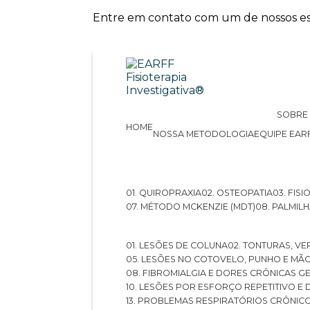
Entre em contato com um de nossos esp
SOBRE
HOME
NOSSA METODOLOGIA
EQUIPE EAR
01. QUIROPRAXIA
02. OSTEOPATIA
03. FI
07. MÉTODO MCKENZIE (MDT)
08. PALMI
01. LESÕES DE COLUNA
02. TONTURAS, VE
05. LESÕES NO COTOVELO, PUNHO E MÃ
08. FIBROMIALGIA E DORES CRÔNICAS 
10. LESÕES POR ESFORÇO REPETITIVO 
13. PROBLEMAS RESPIRATÓRIOS CRÔNIC