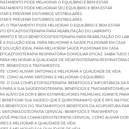
O TRATAMENTO PODE MELHORAR O EQUILÍBRIO E BEM-ESTAR
O TRATAMENTO PODE MELHORAR SEU EQUILÍBRIO E BEM-ESTAR
RATAR E PREVENIR DISTÚRBIOS VESTIBULARES
RATAR E PREVENIR DISTÚRBIOS VESTIBULARES
 COMO O TRATAMENTO PODE MELHORAR O EQUILÍBRIO E BEM-ESTAR
NTO EFICAZ
FISIOTERAPIA PARA REABILITAÇÃO DO LABIRINTO
BIRINTO E SEUS BENEFÍCIOS
FISIOTERAPIA PARA REABILITAÇÃO DO L
AR É A SOLUÇÃO IDEAL PARA MELHORAR A SAÚDE PULMONAR EM CASA
AR É SOLUÇÃO IDEAL PARA MELHORAR SAÚDE PULMONAR EM CASA
 EFICAZ
FISIOTERAPIA RESPIRATÓRIA DOMICILIAR EFICAZ: SAIBA TUDO
R PARA MELHORAR A QUALIDADE DE VIDA
FISIOTERAPIA RESPIRATÓRIA 
TITE: BENEFÍCIOS E TRATAMENTOS
NTITE: COMO ALIVIAR SINTOMAS E MELHORAR A QUALIDADE DE VIDA
TITE: COMO ALIVIAR SINTOMAS E MELHORAR O EQUILÍBRIO
TITE: O GUIA COMPLETO
FISIOTERAPIA: BENEFÍCIOS E IMPORTÂNCIA DA 
IA PARA A SUA SAÚDE
FISIOTERAPIA: BENEFÍCIOS E TRATAMENTOS
MEL
ARA ALÍVIO DA DOR E BEM-ESTAR
MELHORES PALMILHAS JOANETE PAR
E BENEFICIAR SUA SAÚDE
O QUE É QUIROPRAXIA?
O QUE É RPG NA FIS
IA E BENEFÍCIOS DO TRATAMENTO
OS BENEFÍCIOS DA ACUPUNTURA PA
US SINTOMAS
OSTEOPATIA CERVICAL: BENEFÍCIOS E TRATAMENTOS
E VOCÊ PRECISA CONHECER
OSTEOPATIA CERVICAL: COMO ALIVIAR DO
DORES E MELHORAR A QUALIDADE DE VIDA
DORES E MELHORAR SUA QUALIDADE DE VIDA