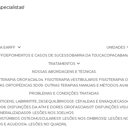
ecialistas!
 A EARFF
UNIDADES
FF
DEPOIMENTOS E CASOS DE SUCESSO
BARRA DA TIJUCA
COPACABAN
TRATAMENTOS
NOSSAS ABORDAGENS E TÉCNICAS
SIOTERAPIA OROFACIAL
04. FISIOTERAPIA VESTIBULAR
05. FISIOTERAPIA
LHAS ORTOPÉDICAS 3D
09. OUTRAS TERAPIAS MANUAIS E MÉTODOS AV
PROBLEMAS E CONDIÇÕES TRATADAS
RTIGENS, LABIRINTITE, DESEQUILÍBRIOS
03. CEFALEIAS E ENXAQUECAS
O
06. DISFUNÇÕES DA ATM E DORES OROFASCIAIS
07. DISFUNÇÕES VIS
GENERALIZADAS
09. LESÕES NOS JOELHOS
E DISTÚRBIOS OSTEOMUSCULARES
11. LESÕES NOS OMBROS
12. LESÕES 
OS E AGUDOS
14. LESÕES NO QUADRIL