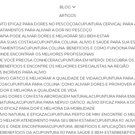
BLOG
ARTIGOS
NTO EFICAZ PARA DORES NO PESCOÇO
ACUPUNTURA CERVICAL PARA 
TRATAMENTOS PARA ALIVIAR A DOR NO PESCOÇO
RAPIA PODE ALIVIAR DORES E MELHORAR SEU BEM-ESTAR
ARA SUAS COSTAS
ACUPUNTURA COLUNA: ALÍVIO E SAÚDE PARA SUA E
RATAMENTOS
ACUPUNTURA COLUNA: BENEFÍCIOS E COMO FUNCIONA PA
E ONDE ENCONTRAR OS MELHORES PROFISSIONAIS
QUE VOCÊ PRECISA CONHECER
ACUPUNTURA EM NITERÓI: DESCUBRA OS
 BENEFÍCIOS E ENCONTRE OS MELHORES ESPECIALISTAS NA REGIÃO
 INCRÍVEIS PARA ALÍVIO
ERVO CIÁTICO E MELHORAR A QUALIDADE DE VIDA
ACUPUNTURA PARA 
ICO
ACUPUNTURA PARA COLUNA: COMO ALIVIAR DORES E PROMOVER 
 DOR E MELHORA A QUALIDADE DE VIDA
 SUAS DORES COM ESTA ABORDAGEM NATURAL
ACUPUNTURA PARA ENX
 NATURAL
ACUPUNTURA PARA NERVO CIÁTICO: ALÍVIO EFICAZ PARA A 
VIO EFICAZ PARA DOR E MELHORA DA MOBILIDADE
ÍVIO NATURAL E EFICAZ
ACUPUNTURA PERTO DE MIM: ENCONTRE O ME
 O MELHOR ATENDIMENTO PARA SEU BEM-ESTAR
ACUPUNTURA RJ: ALÍV
CIOS E ONDE ENCONTRAR
ACUPUNTURA: BENEFÍCIOS E APLICAÇÕES PA
DE
BENEFÍCIOS DA ACUPUNTURA RJ PARA SAÚDE E BEM-ESTAR
BENEFÍ