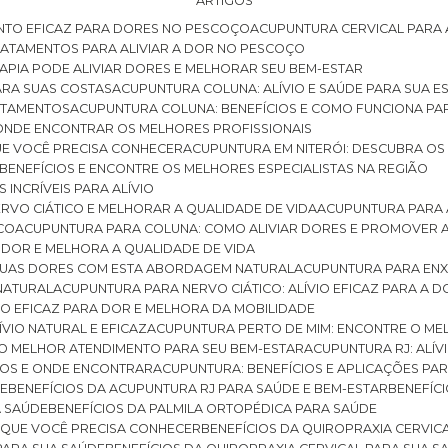
ARTIGOS
NTO EFICAZ PARA DORES NO PESCOÇO
ACUPUNTURA CERVICAL PARA 
TRATAMENTOS PARA ALIVIAR A DOR NO PESCOÇO
RAPIA PODE ALIVIAR DORES E MELHORAR SEU BEM-ESTAR
ARA SUAS COSTAS
ACUPUNTURA COLUNA: ALÍVIO E SAÚDE PARA SUA E
RATAMENTOS
ACUPUNTURA COLUNA: BENEFÍCIOS E COMO FUNCIONA PA
E ONDE ENCONTRAR OS MELHORES PROFISSIONAIS
QUE VOCÊ PRECISA CONHECER
ACUPUNTURA EM NITERÓI: DESCUBRA OS
 BENEFÍCIOS E ENCONTRE OS MELHORES ESPECIALISTAS NA REGIÃO
 INCRÍVEIS PARA ALÍVIO
ERVO CIÁTICO E MELHORAR A QUALIDADE DE VIDA
ACUPUNTURA PARA 
ICO
ACUPUNTURA PARA COLUNA: COMO ALIVIAR DORES E PROMOVER 
 DOR E MELHORA A QUALIDADE DE VIDA
 SUAS DORES COM ESTA ABORDAGEM NATURAL
ACUPUNTURA PARA ENX
 NATURAL
ACUPUNTURA PARA NERVO CIÁTICO: ALÍVIO EFICAZ PARA A 
VIO EFICAZ PARA DOR E MELHORA DA MOBILIDADE
ÍVIO NATURAL E EFICAZ
ACUPUNTURA PERTO DE MIM: ENCONTRE O ME
 O MELHOR ATENDIMENTO PARA SEU BEM-ESTAR
ACUPUNTURA RJ: ALÍV
CIOS E ONDE ENCONTRAR
ACUPUNTURA: BENEFÍCIOS E APLICAÇÕES PA
DE
BENEFÍCIOS DA ACUPUNTURA RJ PARA SAÚDE E BEM-ESTAR
BENEFÍ
A SAÚDE
BENEFÍCIOS DA PALMILA ORTOPÉDICA PARA SAÚDE
E QUE VOCÊ PRECISA CONHECER
BENEFÍCIOS DA QUIROPRAXIA CERVIC