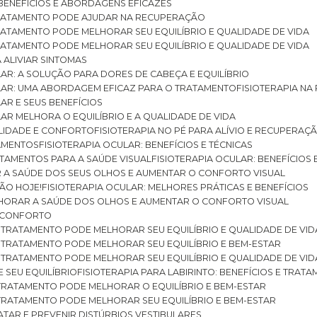
: BENEFÍCIOS E ABORDAGENS EFICAZES
O TRATAMENTO PODE AJUDAR NA RECUPERAÇÃO
 TRATAMENTO PODE MELHORAR SEU EQUILÍBRIO E QUALIDADE DE VIDA
 TRATAMENTO PODE MELHORAR SEU EQUILÍBRIO E QUALIDADE DE VIDA
RA ALIVIAR SINTOMAS
ULAR: A SOLUÇÃO PARA DORES DE CABEÇA E EQUILÍBRIO
BULAR: UMA ABORDAGEM EFICAZ PARA O TRATAMENTO
FISIOTERAPIA N
LAR E SEUS BENEFÍCIOS
ULAR MELHORA O EQUILÍBRIO E A QUALIDADE DE VIDA
ILIDADE E CONFORTO
FISIOTERAPIA NO PÉ PARA ALÍVIO E RECUPERAÇÃ
TAMENTOS
FISIOTERAPIA OCULAR: BENEFÍCIOS E TÉCNICAS
RATAMENTOS PARA A SAÚDE VISUAL
FISIOTERAPIA OCULAR: BENEFÍCIOS
R A SAÚDE DOS SEUS OLHOS E AUMENTAR O CONFORTO VISUAL
SÃO HOJE!
FISIOTERAPIA OCULAR: MELHORES PRÁTICAS E BENEFÍCIOS
ELHORAR A SAÚDE DOS OLHOS E AUMENTAR O CONFORTO VISUAL
 E CONFORTO
 O TRATAMENTO PODE MELHORAR SEU EQUILÍBRIO E QUALIDADE DE VID
 O TRATAMENTO PODE MELHORAR SEU EQUILÍBRIO E BEM-ESTAR
 O TRATAMENTO PODE MELHORAR SEU EQUILÍBRIO E QUALIDADE DE VID
E SEU EQUILÍBRIO
FISIOTERAPIA PARA LABIRINTO: BENEFÍCIOS E TRAT
O TRATAMENTO PODE MELHORAR O EQUILÍBRIO E BEM-ESTAR
O TRATAMENTO PODE MELHORAR SEU EQUILÍBRIO E BEM-ESTAR
RATAR E PREVENIR DISTÚRBIOS VESTIBULARES