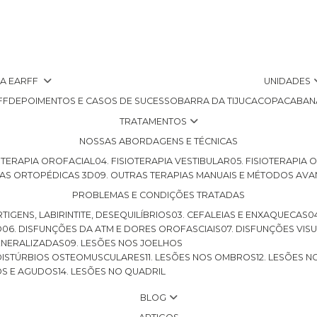
 A EARFF
UNIDADES
FF
DEPOIMENTOS E CASOS DE SUCESSO
BARRA DA TIJUCA
COPACABAN
TRATAMENTOS
NOSSAS ABORDAGENS E TÉCNICAS
SIOTERAPIA OROFACIAL
04. FISIOTERAPIA VESTIBULAR
05. FISIOTERAPIA
LHAS ORTOPÉDICAS 3D
09. OUTRAS TERAPIAS MANUAIS E MÉTODOS AV
PROBLEMAS E CONDIÇÕES TRATADAS
RTIGENS, LABIRINTITE, DESEQUILÍBRIOS
03. CEFALEIAS E ENXAQUECAS
O
06. DISFUNÇÕES DA ATM E DORES OROFASCIAIS
07. DISFUNÇÕES VIS
GENERALIZADAS
09. LESÕES NOS JOELHOS
E DISTÚRBIOS OSTEOMUSCULARES
11. LESÕES NOS OMBROS
12. LESÕES 
OS E AGUDOS
14. LESÕES NO QUADRIL
BLOG