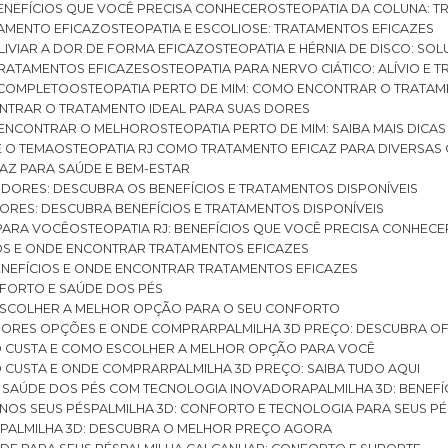
BENEFÍCIOS QUE VOCÊ PRECISA CONHECER
OSTEOPATIA DA COLUNA: T
ATAMENTO EFICAZ
OSTEOPATIA E ESCOLIOSE: TRATAMENTOS EFICAZES
ALIVIAR A DOR DE FORMA EFICAZ
OSTEOPATIA E HÉRNIA DE DISCO: SO
 TRATAMENTOS EFICAZES
OSTEOPATIA PARA NERVO CIÁTICO: ALÍVIO E
A COMPLETO
OSTEOPATIA PERTO DE MIM: COMO ENCONTRAR O TRATAM
ONTRAR O TRATAMENTO IDEAL PARA SUAS DORES
A ENCONTRAR O MELHOR
OSTEOPATIA PERTO DE MIM: SAIBA MAIS DIC
E O TEMA
OSTEOPATIA RJ COMO TRATAMENTO EFICAZ PARA DIVERSAS
CAZ PARA SAÚDE E BEM-ESTAR
S DORES: DESCUBRA OS BENEFÍCIOS E TRATAMENTOS DISPONÍVEIS
DORES: DESCUBRA BENEFÍCIOS E TRATAMENTOS DISPONÍVEIS
 PARA VOCÊ
OSTEOPATIA RJ: BENEFÍCIOS QUE VOCÊ PRECISA CONHECE
CIOS E ONDE ENCONTRAR TRATAMENTOS EFICAZES
 BENEFÍCIOS E ONDE ENCONTRAR TRATAMENTOS EFICAZES
FORTO E SAÚDE DOS PÉS
 ESCOLHER A MELHOR OPÇÃO PARA O SEU CONFORTO
LHORES OPÇÕES E ONDE COMPRAR
PALMILHA 3D PREÇO: DESCUBRA OF
TO CUSTA E COMO ESCOLHER A MELHOR OPÇÃO PARA VOCÊ
O CUSTA E ONDE COMPRAR
PALMILHA 3D PREÇO: SAIBA TUDO AQUI
E SAÚDE DOS PÉS COM TECNOLOGIA INOVADORA
PALMILHA 3D: BENE
 NOS SEUS PÉS
PALMILHA 3D: CONFORTO E TECNOLOGIA PARA SEUS PÉ
S
PALMILHA 3D: DESCUBRA O MELHOR PREÇO AGORA