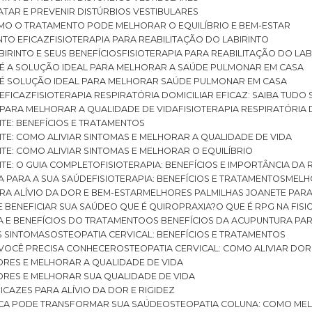
RATAR E PREVENIR DISTÚRBIOS VESTIBULARES
 COMO O TRATAMENTO PODE MELHORAR O EQUILÍBRIO E BEM-ESTAR
NTO EFICAZ
FISIOTERAPIA PARA REABILITAÇÃO DO LABIRINTO
BIRINTO E SEUS BENEFÍCIOS
FISIOTERAPIA PARA REABILITAÇÃO DO L
AR É A SOLUÇÃO IDEAL PARA MELHORAR A SAÚDE PULMONAR EM CASA
AR É SOLUÇÃO IDEAL PARA MELHORAR SAÚDE PULMONAR EM CASA
 EFICAZ
FISIOTERAPIA RESPIRATÓRIA DOMICILIAR EFICAZ: SAIBA TUDO
R PARA MELHORAR A QUALIDADE DE VIDA
FISIOTERAPIA RESPIRATÓRIA 
TITE: BENEFÍCIOS E TRATAMENTOS
NTITE: COMO ALIVIAR SINTOMAS E MELHORAR A QUALIDADE DE VIDA
TITE: COMO ALIVIAR SINTOMAS E MELHORAR O EQUILÍBRIO
TITE: O GUIA COMPLETO
FISIOTERAPIA: BENEFÍCIOS E IMPORTÂNCIA DA 
IA PARA A SUA SAÚDE
FISIOTERAPIA: BENEFÍCIOS E TRATAMENTOS
MEL
ARA ALÍVIO DA DOR E BEM-ESTAR
MELHORES PALMILHAS JOANETE PAR
E BENEFICIAR SUA SAÚDE
O QUE É QUIROPRAXIA?
O QUE É RPG NA FIS
IA E BENEFÍCIOS DO TRATAMENTO
OS BENEFÍCIOS DA ACUPUNTURA PA
US SINTOMAS
OSTEOPATIA CERVICAL: BENEFÍCIOS E TRATAMENTOS
E VOCÊ PRECISA CONHECER
OSTEOPATIA CERVICAL: COMO ALIVIAR DO
DORES E MELHORAR A QUALIDADE DE VIDA
DORES E MELHORAR SUA QUALIDADE DE VIDA
ICAZES PARA ALÍVIO DA DOR E RIGIDEZ
TICA PODE TRANSFORMAR SUA SAÚDE
OSTEOPATIA COLUNA: COMO ME