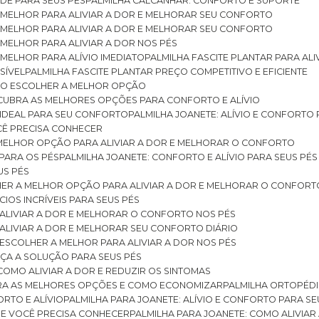
DE PARA SEUS PÉS
PALMILHA CALCANHAR: CONFORTO E SUPORTE
 MELHOR PARA ALIVIAR A DOR E MELHORAR SEU CONFORTO
 MELHOR PARA ALIVIAR A DOR E MELHORAR SEU CONFORTO
MELHOR PARA ALIVIAR A DOR NOS PÉS
MELHOR PARA ALÍVIO IMEDIATO
PALMILHA FASCITE PLANTAR PARA AL
SÍVEL
PALMILHA FASCITE PLANTAR PREÇO COMPETITIVO E EFICIENTE
OMO ESCOLHER A MELHOR OPÇÃO
ESCUBRA AS MELHORES OPÇÕES PARA CONFORTO E ALÍVIO
O IDEAL PARA SEU CONFORTO
PALMILHA JOANETE: ALÍVIO E CONFORTO
OCÊ PRECISA CONHECER
 MELHOR OPÇÃO PARA ALIVIAR A DOR E MELHORAR O CONFORTO
 PARA OS PÉS
PALMILHA JOANETE: CONFORTO E ALÍVIO PARA SEUS PÉS
US PÉS
LHER A MELHOR OPÇÃO PARA ALIVIAR A DOR E MELHORAR O CONFORT
IOS INCRÍVEIS PARA SEUS PÉS
ALIVIAR A DOR E MELHORAR O CONFORTO NOS PÉS
ALIVIAR A DOR E MELHORAR SEU CONFORTO DIÁRIO
ESCOLHER A MELHOR PARA ALIVIAR A DOR NOS PÉS
ÇA A SOLUÇÃO PARA SEUS PÉS
COMO ALIVIAR A DOR E REDUZIR OS SINTOMAS
BRA AS MELHORES OPÇÕES E COMO ECONOMIZAR
PALMILHA ORTOPÉD
ORTO E ALÍVIO
PALMILHA PARA JOANETE: ALÍVIO E CONFORTO PARA SE
QUE VOCÊ PRECISA CONHECER
PALMILHA PARA JOANETE: COMO ALIVI