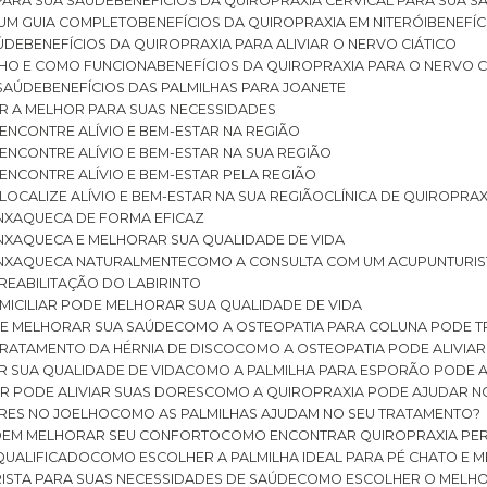
 PARA SUA SAÚDE
BENEFÍCIOS DA QUIROPRAXIA CERVICAL PARA SUA 
: UM GUIA COMPLETO
BENEFÍCIOS DA QUIROPRAXIA EM NITERÓI
BENEFÍ
AÚDE
BENEFÍCIOS DA QUIROPRAXIA PARA ALIVIAR O NERVO CIÁTICO
ELHO E COMO FUNCIONA
BENEFÍCIOS DA QUIROPRAXIA PARA O NERVO C
 SAÚDE
BENEFÍCIOS DAS PALMILHAS PARA JOANETE
ER A MELHOR PARA SUAS NECESSIDADES
: ENCONTRE ALÍVIO E BEM-ESTAR NA REGIÃO
: ENCONTRE ALÍVIO E BEM-ESTAR NA SUA REGIÃO
: ENCONTRE ALÍVIO E BEM-ESTAR PELA REGIÃO
 LOCALIZE ALÍVIO E BEM-ESTAR NA SUA REGIÃO
CLÍNICA DE QUIROPRA
ENXAQUECA DE FORMA EFICAZ
ENXAQUECA E MELHORAR SUA QUALIDADE DE VIDA
 ENXAQUECA NATURALMENTE
COMO A CONSULTA COM UM ACUPUNTURI
 REABILITAÇÃO DO LABIRINTO
OMICILIAR PODE MELHORAR SUA QUALIDADE DE VIDA
DE MELHORAR SUA SAÚDE
COMO A OSTEOPATIA PARA COLUNA PODE 
TRATAMENTO DA HÉRNIA DE DISCO
COMO A OSTEOPATIA PODE ALIVIAR
R SUA QUALIDADE DE VIDA
COMO A PALMILHA PARA ESPORÃO PODE A
AR PODE ALIVIAR SUAS DORES
COMO A QUIROPRAXIA PODE AJUDAR N
ORES NO JOELHO
COMO AS PALMILHAS AJUDAM NO SEU TRATAMENTO?
ODEM MELHORAR SEU CONFORTO
COMO ENCONTRAR QUIROPRAXIA PER
QUALIFICADO
COMO ESCOLHER A PALMILHA IDEAL PARA PÉ CHATO E
ISTA PARA SUAS NECESSIDADES DE SAÚDE
COMO ESCOLHER O MELH