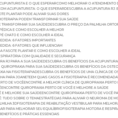
CUPUNTURISTA E O QUE ESPERAR
COMO MELHORAR O ATENDIMENTO D
 COM ACUPUNTURISTA: O QUE ESPERAR
DESCUBRA A ACUPUNTURA RJ: 
ITE PLANTAR PODE ALIVIAR SUAS DORES
ISIOTERAPIA PODEM TRANSFORMAR SUA SAÚDE
E TRANSFORMAR SUA SAÚDE
DESCUBRA O PREÇO DA PALMILHA ORTO
OPÉDICA E COMO ESCOLHER A MELHOR
 PÉ CHATO E COMO ESCOLHER A IDEAL
MEDIDA: 6 FATORES IMPORTANTES
EDIDA: 6 FATORES QUE INFLUENCIAM
A FASCITE PLANTAR E COMO ESCOLHER A IDEAL
RESPIRATÓRIA COM QUALIDADE E SEGURANÇA
RA RJ PARA A SUA SAÚDE
DESCUBRA OS BENEFÍCIOS DA ACUPUNTURA
DE QUIROPRAXIA PARA SUA SAÚDE
DESCUBRA OS BENEFÍCIOS DA OSTE
XIA NA FISIOTERAPIA
DESCUBRA OS BENEFÍCIOS DE UMA CLÍNICA DE 
LHA PARA JOANETE
EM QUAIS CASOS A FISIOTERAPIA É RECOMENDADA
PERTO DE VOCÊ
ENCONTRE A MELHOR CLÍNICA DE QUIROPRAXIA PERTO
Ê
ENCONTRE QUIROPRAXIA PERTO DE VOCÊ E MELHORE A SAÚDE
Ê E MELHORE SUA SAÚDE
ENCONTRE QUIROPRAXIA PERTO DE VOCÊ PA
Ê: TUDO SOBRE O TEMA
ESTRATÉGIAS PARA ALIVIAR O NEUROMA DE 
LMILHA 3D
FISIOTERAPIA DE REABILITAÇÃO VESTIBULAR PARA MELHOR
ULAR PARA MELHORAR SEU EQUILÍBRIO
FISIOTERAPIA MOTORA E RESPIR
BENEFÍCIOS E PRÁTICAS ESSENCIAIS