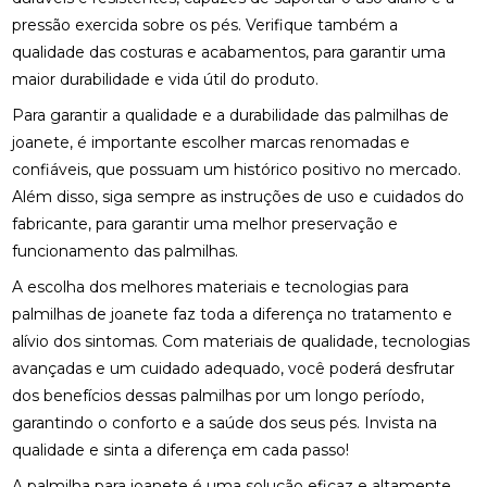
ENCONTRE QUIROPRAXIA PERTO DE VOCÊ
pressão exercida sobre os pés. Verifique também a
qualidade das costuras e acabamentos, para garantir uma
ENCONTRE QUIROPRAXIA PERTO DE VOCÊ E
MELHORE A SAÚDE
maior durabilidade e vida útil do produto.
Para garantir a qualidade e a durabilidade das palmilhas de
ENCONTRE QUIROPRAXIA PERTO DE VOCÊ E
joanete, é importante escolher marcas renomadas e
MELHORE SUA SAÚDE
confiáveis, que possuam um histórico positivo no mercado.
ENCONTRE QUIROPRAXIA PERTO DE VOCÊ PARA
Além disso, siga sempre as instruções de uso e cuidados do
ALÍVIO E BEM-ESTAR
fabricante, para garantir uma melhor preservação e
funcionamento das palmilhas.
ENCONTRE QUIROPRAXIA PERTO DE VOCÊ: TUDO
SOBRE O TEMA
A escolha dos melhores materiais e tecnologias para
palmilhas de joanete faz toda a diferença no tratamento e
ESTRATÉGIAS PARA ALIVIAR O NEUROMA DE
alívio dos sintomas. Com materiais de qualidade, tecnologias
MORTON COM PALMILHAS
avançadas e um cuidado adequado, você poderá desfrutar
FATORES QUE IMPACTAM O PREÇO DE PALMILHA
dos benefícios dessas palmilhas por um longo período,
3D
garantindo o conforto e a saúde dos seus pés. Invista na
qualidade e sinta a diferença em cada passo!
FISIOTERAPIA DE REABILITAÇÃO VESTIBULAR PARA
MELHORAR SEU EQUILÍBRIO
A palmilha para joanete é uma solução eficaz e altamente