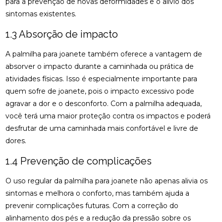
para a prevenção de novas deformidades e o alívio dos
BENEFÍCIOS DA OSTEOPATIA PARA A COLUNA
sintomas existentes.
BENEFÍCIOS DA OSTEOPATIA RJ PARA SUA SAÚDE
1.3 Absorção de impacto
BENEFÍCIOS DA PALMILA ORTOPÉDICA PARA
A palmilha para joanete também oferece a vantagem de
SAÚDE
absorver o impacto durante a caminhada ou prática de
atividades físicas. Isso é especialmente importante para
BENEFÍCIOS DA PALMILHA PARA JOANETE QUE
VOCÊ PRECISA CONHECER
quem sofre de joanete, pois o impacto excessivo pode
agravar a dor e o desconforto. Com a palmilha adequada,
BENEFÍCIOS DA QUIROPRAXIA CERVICAL
você terá uma maior proteção contra os impactos e poderá
desfrutar de uma caminhada mais confortável e livre de
BENEFÍCIOS DA QUIROPRAXIA CERVICAL PARA SUA
SAÚDE
dores.
1.4 Prevenção de complicações
BENEFÍCIOS DA QUIROPRAXIA CERVICAL PARA SUA
SAÚDE: GUIA COMPLETO
O uso regular da palmilha para joanete não apenas alivia os
BENEFÍCIOS DA QUIROPRAXIA CERVICAL: UM GUIA
sintomas e melhora o conforto, mas também ajuda a
COMPLETO
prevenir complicações futuras. Com a correção do
alinhamento dos pés e a redução da pressão sobre os
BENEFÍCIOS DA QUIROPRAXIA EM NITERÓI