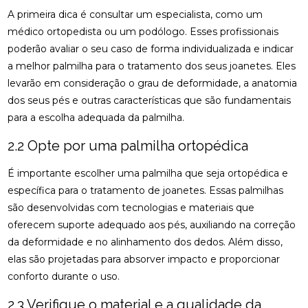
COMO A ACUPUNTURA PODE ALIVIAR A
A primeira dica é consultar um especialista, como um
ENXAQUECA NATURALMENTE
médico ortopedista ou um podólogo. Esses profissionais
COMO A CONSULTA COM UM ACUPUNTURISTA
poderão avaliar o seu caso de forma individualizada e indicar
PODE TRANSFORMAR SUA SAÚDE
a melhor palmilha para o tratamento dos seus joanetes. Eles
levarão em consideração o grau de deformidade, a anatomia
COMO A FISIOTERAPIA PODE AJUDAR NA
dos seus pés e outras características que são fundamentais
REABILITAÇÃO DO LABIRINTO
para a escolha adequada da palmilha.
COMO A FISIOTERAPIA RESPIRATÓRIA DOMICILIAR
PODE MELHORAR SUA QUALIDADE DE VIDA
2.2 Opte por uma palmilha ortopédica
COMO A OSTEOPATIA PARA COLUNA PODE
É importante escolher uma palmilha que seja ortopédica e
MELHORAR SUA SAÚDE
específica para o tratamento de joanetes. Essas palmilhas
são desenvolvidas com tecnologias e materiais que
COMO A OSTEOPATIA PARA COLUNA PODE
oferecem suporte adequado aos pés, auxiliando na correção
TRANSFORMAR SUA SAÚDE
da deformidade e no alinhamento dos dedos. Além disso,
COMO A OSTEOPATIA PODE AJUDAR NA
elas são projetadas para absorver impacto e proporcionar
TRATAMENTO DA HÉRNIA DE DISCO
conforto durante o uso.
COMO A OSTEOPATIA PODE ALIVIAR A DOR NO
2.3 Verifique o material e a qualidade da