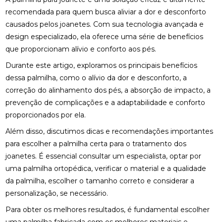
recomendada para quem busca aliviar a dor e desconforto
FISIOTERAPIA DE REABILITAÇÃO VESTIBULAR PARA
causados pelos joanetes. Com sua tecnologia avançada e
MELHORAR SEU EQUILÍBRIO
design especializado, ela oferece uma série de benefícios
FISIOTERAPIA MOTORA E RESPIRATÓRIA:
que proporcionam alívio e conforto aos pés.
BENEFÍCIOS E PRÁTICAS
Durante este artigo, exploramos os principais benefícios
FISIOTERAPIA MOTORA E RESPIRATÓRIA:
dessa palmilha, como o alívio da dor e desconforto, a
BENEFÍCIOS E PRÁTICAS ESSENCIAIS
correção do alinhamento dos pés, a absorção de impacto, a
prevenção de complicações e a adaptabilidade e conforto
FISIOTERAPIA MOTORA E RESPIRATÓRIA:
proporcionados por ela.
BENEFÍCIOS E ABORDAGENS EFICAZES
Além disso, discutimos dicas e recomendações importantes
FISIOTERAPIA NA LABIRINTITE: COMO O
para escolher a palmilha certa para o tratamento dos
TRATAMENTO PODE AJUDAR NA RECUPERAÇÃO
joanetes. É essencial consultar um especialista, optar por
FISIOTERAPIA NA LABIRINTITE: COMO O
uma palmilha ortopédica, verificar o material e a qualidade
TRATAMENTO PODE MELHORAR SEU EQUILÍBRIO E
da palmilha, escolher o tamanho correto e considerar a
QUALIDADE DE VIDA
personalização, se necessário.
FISIOTERAPIA NA LABIRINTITE: COMO O
Para obter os melhores resultados, é fundamental escolher
TRATAMENTO PODE MELHORAR SEU EQUILÍBRIO E