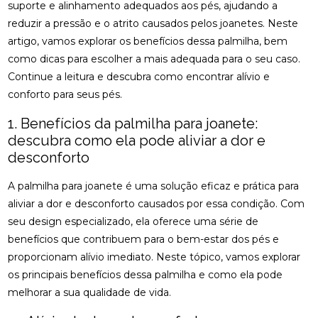
osteopatia cervical
osteopatia coluna
suporte e alinhamento adequados aos pés, ajudando a
ACUPUNTURA PARA ALIVIAR NERVO CIÁTICO
reduzir a pressão e o atrito causados pelos joanetes. Neste
osteopatia hérnia de disco
osteopatia nervo ciático
artigo, vamos explorar os benefícios dessa palmilha, bem
ACUPUNTURA PARA COLUNA: COMO ALIVIAR
palmilha esporão
palmilha fascite plantar
como dicas para escolher a mais adequada para o seu caso.
DORES E PROMOVER A SAÚDE
Continue a leitura e descubra como encontrar alívio e
palmilha fascite plantar preço
palmilha joanete
ACUPUNTURA PARA ENXAQUECA ALIVIA A DOR E
conforto para seus pés.
palmilha ortopedica preço
palmilha para pé chato
MELHORA A QUALIDADE DE VIDA
1. Benefícios da palmilha para joanete:
palmilha para pé chato preço
ACUPUNTURA PARA ENXAQUECA: ALIVIE SUAS
descubra como ela pode aliviar a dor e
DORES COM ESTA ABORDAGEM NATURAL
palmilha sob medida preço
quiropraxia
desconforto
quiropraxia RJ
quiropraxia cervical
ACUPUNTURA PARA ENXAQUECA: ALÍVIO EFICAZ
A palmilha para joanete é uma solução eficaz e prática para
quiropraxia em Niterói
quiropraxia nervo ciático
aliviar a dor e desconforto causados por essa condição. Com
ACUPUNTURA PARA ENXAQUECA: ALÍVIO NATURAL
seu design especializado, ela oferece uma série de
quiropraxia para joelho
quiropraxia para nervo ciático
ACUPUNTURA PARA NERVO CIÁTICO: ALÍVIO EFICAZ
benefícios que contribuem para o bem-estar dos pés e
quiropraxia perto
quiropraxia perto de mim
PARA A DOR E MELHORA DA MOBILIDADE
proporcionam alívio imediato. Neste tópico, vamos explorar
rpg escoliose
os principais benefícios dessa palmilha e como ela pode
ACUPUNTURA PARA NERVO CIÁTICO: ALÍVIO EFICAZ
melhorar a sua qualidade de vida.
PARA DOR E MELHORA DA MOBILIDADE