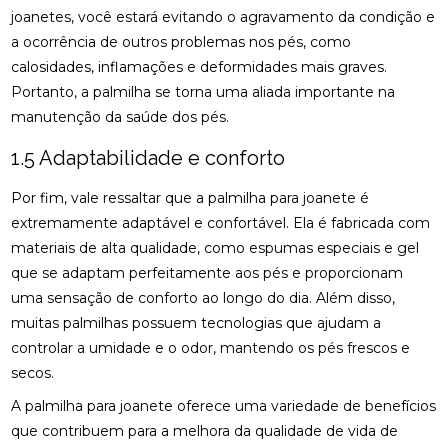
joanetes, você estará evitando o agravamento da condição e
a ocorrência de outros problemas nos pés, como
BENEFÍCIOS DA QUIROPRAXIA NA FISIOTERAPIA
calosidades, inflamações e deformidades mais graves.
BENEFÍCIOS DA QUIROPRAXIA PARA A SAÚDE
Portanto, a palmilha se torna uma aliada importante na
manutenção da saúde dos pés.
BENEFÍCIOS DA QUIROPRAXIA PARA ALIVIAR O
NERVO CIÁTICO
1.5 Adaptabilidade e conforto
BENEFÍCIOS DA QUIROPRAXIA PARA JOELHO E
Por fim, vale ressaltar que a palmilha para joanete é
COMO FUNCIONA
extremamente adaptável e confortável. Ela é fabricada com
materiais de alta qualidade, como espumas especiais e gel
BENEFÍCIOS DA QUIROPRAXIA PARA O NERVO
CIÁTICO
que se adaptam perfeitamente aos pés e proporcionam
uma sensação de conforto ao longo do dia. Além disso,
BENEFÍCIOS DA QUIROPRAXIA PARA SUA SAÚDE
muitas palmilhas possuem tecnologias que ajudam a
controlar a umidade e o odor, mantendo os pés frescos e
BENEFÍCIOS DAS PALMILHAS PARA JOANETE
secos.
CLÍNICA DE OSTEOPATIA: COMO ESCOLHER A
A palmilha para joanete oferece uma variedade de benefícios
MELHOR PARA SUAS NECESSIDADES
que contribuem para a melhora da qualidade de vida de