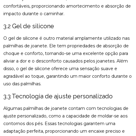
DESCUBRA O PREÇO DA PALMILHA PARA PÉ CHATO
confortáveis, proporcionando amortecimento e absorção de
E COMO ESCOLHER A IDEAL
impacto durante o caminhar.
DESCUBRA O PREÇO DA PALMILHA SOB MEDIDA: 6
3.2 Gel de silicone
FATORES IMPORTANTES
O gel de silicone é outro material amplamente utilizado nas
DESCUBRA O PREÇO DA PALMILHA SOB MEDIDA: 6
FATORES QUE INFLUENCIAM
palmilhas de joanete. Ele tem propriedades de absorção de
choque e conforto, tornando-se uma excelente opção para
DESCUBRA O PREÇO DAS PALMILHAS PARA
aliviar a dor e o desconforto causados pelos joanetes. Além
FASCITE PLANTAR E COMO ESCOLHER A IDEAL
disso, o gel de silicone oferece uma sensação suave e
agradável ao toque, garantindo um maior conforto durante o
DESCUBRA ONDE FAZER FISIOTERAPIA
RESPIRATÓRIA COM QUALIDADE E SEGURANÇA
uso das palmilhas.
3.3 Tecnologia de ajuste personalizado
DESCUBRA OS BENEFÍCIOS DA ACUPUNTURA RJ
PARA A SUA SAÚDE
Algumas palmilhas de joanete contam com tecnologias de
DESCUBRA OS BENEFÍCIOS DA ACUPUNTURA RJ
ajuste personalizado, como a capacidade de moldar-se aos
PARA SUA SAÚDE E BEM-ESTAR
contornos dos pés. Essas tecnologias garantem uma
adaptação perfeita, proporcionando um encaixe preciso e
DESCUBRA OS BENEFÍCIOS DA CLÍNICA DE