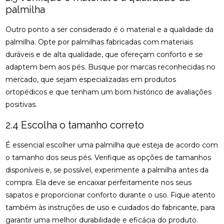
NERVO CIÁTICO
palmilha
COMO A OSTEOPATIA RJ PODE MELHORAR SUA
Outro ponto a ser considerado é o material e a qualidade da
QUALIDADE DE VIDA
palmilha. Opte por palmilhas fabricadas com materiais
COMO A PALMILHA PARA ESPORÃO PODE ALIVIAR
duráveis e de alta qualidade, que ofereçam conforto e se
SUAS DORES
adaptem bem aos pés. Busque por marcas reconhecidas no
mercado, que sejam especializadas em produtos
COMO A PALMILHA PARA FASCITE PLANTAR PODE
ortopédicos e que tenham um bom histórico de avaliações
ALIVIAR SUAS DORES
positivas.
COMO A QUIROPRAXIA PODE AJUDAR NO
2.4 Escolha o tamanho correto
TRATAMENTO DA ESCOLIOSE
É essencial escolher uma palmilha que esteja de acordo com
COMO A QUIROPRAXIA PODE ALIVIAR DORES NO
JOELHO
o tamanho dos seus pés. Verifique as opções de tamanhos
disponíveis e, se possível, experimente a palmilha antes da
COMO AS PALMILHAS AJUDAM NO SEU
compra. Ela deve se encaixar perfeitamente nos seus
TRATAMENTO?
sapatos e proporcionar conforto durante o uso. Fique atento
COMO AS PALMILHAS PARA JOANETE PODEM
também às instruções de uso e cuidados do fabricante, para
MELHORAR SEU CONFORTO
garantir uma melhor durabilidade e eficácia do produto.