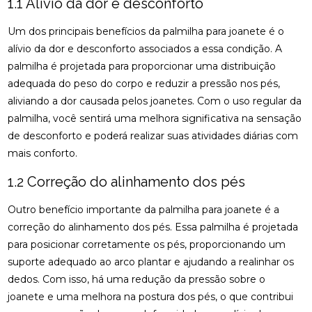
1.1 Alívio da dor e desconforto
ACUPUNTURA PARA O NERVO CIÁTICO: ALÍVIO
NATURAL E EFICAZ
Um dos principais benefícios da palmilha para joanete é o
alívio da dor e desconforto associados a essa condição. A
ACUPUNTURA PERTO DE MIM: ENCONTRE O
MELHOR ATENDIMENTO NA SUA REGIÃO
palmilha é projetada para proporcionar uma distribuição
adequada do peso do corpo e reduzir a pressão nos pés,
ACUPUNTURA PERTO DE MIM: ENCONTRE O
aliviando a dor causada pelos joanetes. Com o uso regular da
MELHOR ATENDIMENTO PARA SEU BEM-ESTAR
palmilha, você sentirá uma melhora significativa na sensação
ACUPUNTURA RJ: ALÍVIO E BEM-ESTAR
de desconforto e poderá realizar suas atividades diárias com
mais conforto.
ACUPUNTURA RJ: DESCUBRA OS BENEFÍCIOS E
ONDE ENCONTRAR
1.2 Correção do alinhamento dos pés
ACUPUNTURA: BENEFÍCIOS E APLICAÇÕES PARA
Outro benefício importante da palmilha para joanete é a
SUA SAÚDE
correção do alinhamento dos pés. Essa palmilha é projetada
para posicionar corretamente os pés, proporcionando um
BENEFÍCIOS DA ACUPUNTURA PARA SAÚDE
suporte adequado ao arco plantar e ajudando a realinhar os
BENEFÍCIOS DA ACUPUNTURA RJ PARA SAÚDE E
dedos. Com isso, há uma redução da pressão sobre o
BEM-ESTAR
joanete e uma melhora na postura dos pés, o que contribui