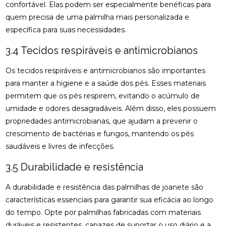
QUIROPRAXIA PARA SUA SAÚDE
confortável. Elas podem ser especialmente benéficas para
quem precisa de uma palmilha mais personalizada e
DESCUBRA OS BENEFÍCIOS DA OSTEOPATIA
específica para suas necessidades.
DESCUBRA OS BENEFÍCIOS DA QUIROPRAXIA NA
3.4 Tecidos respiráveis e antimicrobianos
FISIOTERAPIA
Os tecidos respiráveis e antimicrobianos são importantes
DESCUBRA OS BENEFÍCIOS DE UMA CLÍNICA DE
para manter a higiene e a saúde dos pés. Esses materiais
OSTEOPATIA PARA SUA SAÚDE
permitem que os pés respirem, evitando o acúmulo de
DICAS PARA ESCOLHER A MELHOR PALMILHA PARA
umidade e odores desagradáveis. Além disso, eles possuem
JOANETE
propriedades antimicrobianas, que ajudam a prevenir o
crescimento de bactérias e fungos, mantendo os pés
EM QUAIS CASOS A FISIOTERAPIA É
saudáveis e livres de infecções.
RECOMENDADA?
3.5 Durabilidade e resistência
ENCONTRE A CLÍNICA DE QUIROPRAXIA PERTO DE
VOCÊ
A durabilidade e resistência das palmilhas de joanete são
características essenciais para garantir sua eficácia ao longo
ENCONTRE A MELHOR CLÍNICA DE QUIROPRAXIA
PERTO DE VOCÊ
do tempo. Opte por palmilhas fabricadas com materiais
duráveis e resistentes, capazes de suportar o uso diário e a