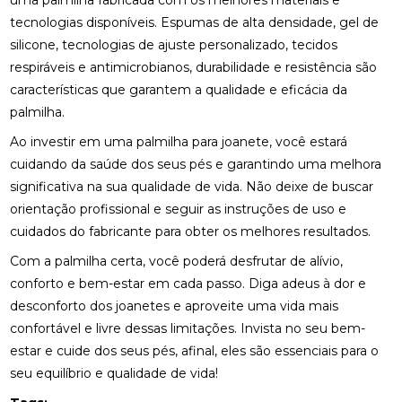
uma palmilha fabricada com os melhores materiais e
QUALIDADE DE VIDA
tecnologias disponíveis. Espumas de alta densidade, gel de
FISIOTERAPIA NA LABIRINTITE: DICAS PARA ALIVIAR
silicone, tecnologias de ajuste personalizado, tecidos
SINTOMAS
respiráveis e antimicrobianos, durabilidade e resistência são
características que garantem a qualidade e eficácia da
FISIOTERAPIA NA REABILITAÇÃO VESTIBULAR: A
palmilha.
SOLUÇÃO PARA DORES DE CABEÇA E EQUILÍBRIO
Ao investir em uma palmilha para joanete, você estará
FISIOTERAPIA NA REABILITAÇÃO VESTIBULAR: UMA
cuidando da saúde dos seus pés e garantindo uma melhora
ABORDAGEM EFICAZ PARA O TRATAMENTO
significativa na sua qualidade de vida. Não deixe de buscar
FISIOTERAPIA NA REABILITAÇÃO VESTIBULAR
orientação profissional e seguir as instruções de uso e
cuidados do fabricante para obter os melhores resultados.
FISIOTERAPIA NA REABILITAÇÃO VESTIBULAR E
Com a palmilha certa, você poderá desfrutar de alívio,
SEUS BENEFÍCIOS
conforto e bem-estar em cada passo. Diga adeus à dor e
FISIOTERAPIA NA REABILITAÇÃO VESTIBULAR
desconforto dos joanetes e aproveite uma vida mais
MELHORA O EQUILÍBRIO E A QUALIDADE DE VIDA
confortável e livre dessas limitações. Invista no seu bem-
estar e cuide dos seus pés, afinal, eles são essenciais para o
FISIOTERAPIA NO PÉ MELHORA SUA MOBILIDADE E
CONFORTO
seu equilíbrio e qualidade de vida!