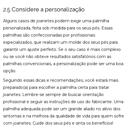
COMO ENCONTRAR QUIROPRAXIA PERTO DE VOCÊ
2.5 Considere a personalização
PARA ALÍVIO DAS DORES
Alguns casos de joanetes podem exigir uma palmilha
COMO ENCONTRAR UM ACUPUNTURISTA
personalizada, feita sob medida para os seus pés. Essas
QUALIFICADO
palmilhas são confeccionadas por profissionais
especializados, que realizam um molde dos seus pés para
COMO ESCOLHER A PALMILHA IDEAL PARA PÉ
CHATO E MELHORAR SEU CONFORTO
garantir um ajuste perfeito. Se o seu caso é mais complexo
ou se você não obteve resultados satisfatórios com as
COMO ESCOLHER O MELHOR ACUPUNTURISTA
palmilhas convencionais, a personalização pode ser uma boa
PARA SUAS NECESSIDADES DE SAÚDE
opção.
COMO ESCOLHER O MELHOR ACUPUNTURISTA
Seguindo essas dicas e recomendações, você estará mais
PARA VOCÊ
preparado(a) para escolher a palmilha certa para tratar
joanetes. Lembre-se sempre de buscar orientação
COMO FUNCIONA A CONSULTA COM UM
ACUPUNTURISTA E O QUE ESPERAR
profissional e seguir as instruções de uso do fabricante. Uma
palmilha adequada pode ser um grande aliado no alívio dos
COMO MELHORAR O ATENDIMENTO DA SUA
sintomas e na melhora da qualidade de vida para quem sofre
CLÍNICA?
com joanetes. Cuide dos seus pés e sinta os benefícios!