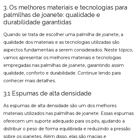
COMO MONTAR SUA CLÍNICA?
3. Os melhores materiais e tecnologias para
palmilhas de joanete: qualidade e
CONSULTA COM ACUPUNTURISTA: O QUE ESPERAR
durabilidade garantidas
DESCUBRA A ACUPUNTURA RJ: BENEFÍCIOS E
PRÁTICAS
Quando se trata de escolher uma palmilha de joanete, a
qualidade dos materiais e as tecnologias utilizadas são
DESCUBRA COMO A PALMILHA PARA FASCITE
aspectos fundamentais a serem considerados. Neste tópico,
PLANTAR PODE ALIVIAR SUAS DORES
vamos apresentar os melhores materiais e tecnologias
empregadas nas palmilhas de joanete, garantindo assim
DESCUBRA COMO A QUIROPRAXIA E A
FISIOTERAPIA PODEM TRANSFORMAR SUA SAÚDE
qualidade, conforto e durabilidade. Continue lendo para
conhecer mais detalhes.
DESCUBRA COMO UM QUIROPRATA PODE
TRANSFORMAR SUA SAÚDE
3.1 Espumas de alta densidade
DESCUBRA O PREÇO DA PALMILHA ORTOPÉDICA E
As espumas de alta densidade são um dos melhores
COMO ESCOLHER A IDEAL
materiais utilizados nas palmilhas de joanete. Essas espumas
oferecem um suporte adequado para os pés, ajudando a
DESCUBRA O PREÇO DA PALMILHA ORTOPÉDICA E
COMO ESCOLHER A MELHOR
distribuir o peso de forma equilibrada e reduzindo a pressão
sobre os joanetes. Além disso, elas são macias e