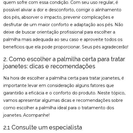
quem sofre com essa condição. Com seu uso regular, é
CLÍNICA DE QUIROPRAXIA PERTO DE MIM:
ENCONTRE ALÍVIO E BEM-ESTAR NA REGIÃO
possível aliviar a dor e desconforto, corrigir o alinhamento
dos pés, absorver o impacto, prevenir complicações e
CLÍNICA DE QUIROPRAXIA PERTO DE MIM:
desfrutar de um maior conforto e adaptação aos pés. Não
ENCONTRE ALÍVIO E BEM-ESTAR NA SUA REGIÃO
deixe de buscar orientação profissional para escolher a
CLÍNICA DE QUIROPRAXIA PERTO DE MIM:
palmilha mais adequada ao seu caso e aproveite todos os
ENCONTRE ALÍVIO E BEM-ESTAR PELA REGIÃO
benefícios que ela pode proporcionar. Seus pés agradecerão!
CLÍNICA DE QUIROPRAXIA PERTO DE MIM:
2. Como escolher a palmilha certa para tratar
LOCALIZE ALÍVIO E BEM-ESTAR NA SUA REGIÃO
joanetes: dicas e recomendações
CLÍNICA DE QUIROPRAXIA PERTO DE MIM: TUDO
Na hora de escolher a palmilha certa para tratar joanetes, é
SOBRE O TEMA
importante levar em consideração alguns fatores que
garantirão a eficácia e o conforto do produto. Neste tópico,
COMO A ACUPUNTURA PODE ALIVIAR A
ENXAQUECA DE FORMA EFICAZ
vamos apresentar algumas dicas e recomendações sobre
como escolher a palmilha ideal para o tratamento dos
COMO A ACUPUNTURA PODE ALIVIAR A
joanetes. Acompanhe!
ENXAQUECA E MELHORAR SUA QUALIDADE DE
VIDA
2.1 Consulte um especialista