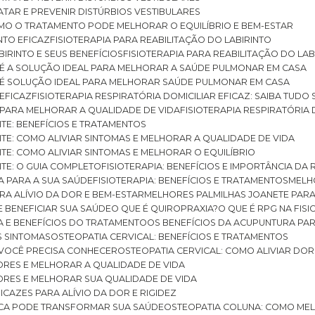
RATAR E PREVENIR DISTÚRBIOS VESTIBULARES
 COMO O TRATAMENTO PODE MELHORAR O EQUILÍBRIO E BEM-ESTAR
NTO EFICAZ
FISIOTERAPIA PARA REABILITAÇÃO DO LABIRINTO
BIRINTO E SEUS BENEFÍCIOS
FISIOTERAPIA PARA REABILITAÇÃO DO L
AR É A SOLUÇÃO IDEAL PARA MELHORAR A SAÚDE PULMONAR EM CASA
AR É SOLUÇÃO IDEAL PARA MELHORAR SAÚDE PULMONAR EM CASA
 EFICAZ
FISIOTERAPIA RESPIRATÓRIA DOMICILIAR EFICAZ: SAIBA TUDO
R PARA MELHORAR A QUALIDADE DE VIDA
FISIOTERAPIA RESPIRATÓRIA 
TITE: BENEFÍCIOS E TRATAMENTOS
NTITE: COMO ALIVIAR SINTOMAS E MELHORAR A QUALIDADE DE VIDA
TITE: COMO ALIVIAR SINTOMAS E MELHORAR O EQUILÍBRIO
TITE: O GUIA COMPLETO
FISIOTERAPIA: BENEFÍCIOS E IMPORTÂNCIA DA 
IA PARA A SUA SAÚDE
FISIOTERAPIA: BENEFÍCIOS E TRATAMENTOS
MEL
ARA ALÍVIO DA DOR E BEM-ESTAR
MELHORES PALMILHAS JOANETE PAR
E BENEFICIAR SUA SAÚDE
O QUE É QUIROPRAXIA?
O QUE É RPG NA FIS
IA E BENEFÍCIOS DO TRATAMENTO
OS BENEFÍCIOS DA ACUPUNTURA PA
US SINTOMAS
OSTEOPATIA CERVICAL: BENEFÍCIOS E TRATAMENTOS
E VOCÊ PRECISA CONHECER
OSTEOPATIA CERVICAL: COMO ALIVIAR DO
DORES E MELHORAR A QUALIDADE DE VIDA
DORES E MELHORAR SUA QUALIDADE DE VIDA
ICAZES PARA ALÍVIO DA DOR E RIGIDEZ
TICA PODE TRANSFORMAR SUA SAÚDE
OSTEOPATIA COLUNA: COMO ME