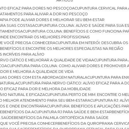
ARTIGOS
NTO EFICAZ PARA DORES NO PESCOÇO
ACUPUNTURA CERVICAL PARA 
TRATAMENTOS PARA ALIVIAR A DOR NO PESCOÇO
RAPIA PODE ALIVIAR DORES E MELHORAR SEU BEM-ESTAR
ARA SUAS COSTAS
ACUPUNTURA COLUNA: ALÍVIO E SAÚDE PARA SUA E
RATAMENTOS
ACUPUNTURA COLUNA: BENEFÍCIOS E COMO FUNCIONA PA
E ONDE ENCONTRAR OS MELHORES PROFISSIONAIS
QUE VOCÊ PRECISA CONHECER
ACUPUNTURA EM NITERÓI: DESCUBRA OS
 BENEFÍCIOS E ENCONTRE OS MELHORES ESPECIALISTAS NA REGIÃO
 INCRÍVEIS PARA ALÍVIO
ERVO CIÁTICO E MELHORAR A QUALIDADE DE VIDA
ACUPUNTURA PARA 
ICO
ACUPUNTURA PARA COLUNA: COMO ALIVIAR DORES E PROMOVER 
 DOR E MELHORA A QUALIDADE DE VIDA
 SUAS DORES COM ESTA ABORDAGEM NATURAL
ACUPUNTURA PARA ENX
 NATURAL
ACUPUNTURA PARA NERVO CIÁTICO: ALÍVIO EFICAZ PARA A 
VIO EFICAZ PARA DOR E MELHORA DA MOBILIDADE
ÍVIO NATURAL E EFICAZ
ACUPUNTURA PERTO DE MIM: ENCONTRE O ME
 O MELHOR ATENDIMENTO PARA SEU BEM-ESTAR
ACUPUNTURA RJ: ALÍV
CIOS E ONDE ENCONTRAR
ACUPUNTURA: BENEFÍCIOS E APLICAÇÕES PA
DE
BENEFÍCIOS DA ACUPUNTURA RJ PARA SAÚDE E BEM-ESTAR
BENEFÍ
A SAÚDE
BENEFÍCIOS DA PALMILA ORTOPÉDICA PARA SAÚDE
E QUE VOCÊ PRECISA CONHECER
BENEFÍCIOS DA QUIROPRAXIA CERVIC