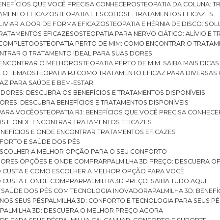
BENEFÍCIOS QUE VOCÊ PRECISA CONHECER
OSTEOPATIA DA COLUNA: T
ATAMENTO EFICAZ
OSTEOPATIA E ESCOLIOSE: TRATAMENTOS EFICAZES
ALIVIAR A DOR DE FORMA EFICAZ
OSTEOPATIA E HÉRNIA DE DISCO: SO
 TRATAMENTOS EFICAZES
OSTEOPATIA PARA NERVO CIÁTICO: ALÍVIO E
A COMPLETO
OSTEOPATIA PERTO DE MIM: COMO ENCONTRAR O TRATAM
ONTRAR O TRATAMENTO IDEAL PARA SUAS DORES
A ENCONTRAR O MELHOR
OSTEOPATIA PERTO DE MIM: SAIBA MAIS DIC
E O TEMA
OSTEOPATIA RJ COMO TRATAMENTO EFICAZ PARA DIVERSAS
CAZ PARA SAÚDE E BEM-ESTAR
S DORES: DESCUBRA OS BENEFÍCIOS E TRATAMENTOS DISPONÍVEIS
DORES: DESCUBRA BENEFÍCIOS E TRATAMENTOS DISPONÍVEIS
 PARA VOCÊ
OSTEOPATIA RJ: BENEFÍCIOS QUE VOCÊ PRECISA CONHECE
CIOS E ONDE ENCONTRAR TRATAMENTOS EFICAZES
 BENEFÍCIOS E ONDE ENCONTRAR TRATAMENTOS EFICAZES
FORTO E SAÚDE DOS PÉS
 ESCOLHER A MELHOR OPÇÃO PARA O SEU CONFORTO
LHORES OPÇÕES E ONDE COMPRAR
PALMILHA 3D PREÇO: DESCUBRA OF
TO CUSTA E COMO ESCOLHER A MELHOR OPÇÃO PARA VOCÊ
O CUSTA E ONDE COMPRAR
PALMILHA 3D PREÇO: SAIBA TUDO AQUI
E SAÚDE DOS PÉS COM TECNOLOGIA INOVADORA
PALMILHA 3D: BENE
 NOS SEUS PÉS
PALMILHA 3D: CONFORTO E TECNOLOGIA PARA SEUS PÉ
S
PALMILHA 3D: DESCUBRA O MELHOR PREÇO AGORA