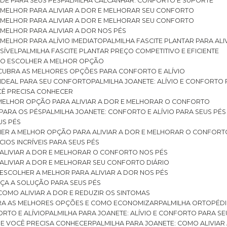
DE PARA SEUS PÉS
PALMILHA CALCANHAR: CONFORTO E SUPORTE
 MELHOR PARA ALIVIAR A DOR E MELHORAR SEU CONFORTO
 MELHOR PARA ALIVIAR A DOR E MELHORAR SEU CONFORTO
MELHOR PARA ALIVIAR A DOR NOS PÉS
MELHOR PARA ALÍVIO IMEDIATO
PALMILHA FASCITE PLANTAR PARA AL
SÍVEL
PALMILHA FASCITE PLANTAR PREÇO COMPETITIVO E EFICIENTE
OMO ESCOLHER A MELHOR OPÇÃO
ESCUBRA AS MELHORES OPÇÕES PARA CONFORTO E ALÍVIO
O IDEAL PARA SEU CONFORTO
PALMILHA JOANETE: ALÍVIO E CONFORTO
OCÊ PRECISA CONHECER
 MELHOR OPÇÃO PARA ALIVIAR A DOR E MELHORAR O CONFORTO
 PARA OS PÉS
PALMILHA JOANETE: CONFORTO E ALÍVIO PARA SEUS PÉS
US PÉS
LHER A MELHOR OPÇÃO PARA ALIVIAR A DOR E MELHORAR O CONFORT
IOS INCRÍVEIS PARA SEUS PÉS
ALIVIAR A DOR E MELHORAR O CONFORTO NOS PÉS
ALIVIAR A DOR E MELHORAR SEU CONFORTO DIÁRIO
ESCOLHER A MELHOR PARA ALIVIAR A DOR NOS PÉS
ÇA A SOLUÇÃO PARA SEUS PÉS
COMO ALIVIAR A DOR E REDUZIR OS SINTOMAS
BRA AS MELHORES OPÇÕES E COMO ECONOMIZAR
PALMILHA ORTOPÉD
ORTO E ALÍVIO
PALMILHA PARA JOANETE: ALÍVIO E CONFORTO PARA SE
QUE VOCÊ PRECISA CONHECER
PALMILHA PARA JOANETE: COMO ALIVI