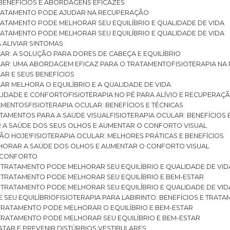
: BENEFÍCIOS E ABORDAGENS EFICAZES
O TRATAMENTO PODE AJUDAR NA RECUPERAÇÃO
 TRATAMENTO PODE MELHORAR SEU EQUILÍBRIO E QUALIDADE DE VIDA
 TRATAMENTO PODE MELHORAR SEU EQUILÍBRIO E QUALIDADE DE VIDA
RA ALIVIAR SINTOMAS
ULAR: A SOLUÇÃO PARA DORES DE CABEÇA E EQUILÍBRIO
BULAR: UMA ABORDAGEM EFICAZ PARA O TRATAMENTO
FISIOTERAPIA N
LAR E SEUS BENEFÍCIOS
ULAR MELHORA O EQUILÍBRIO E A QUALIDADE DE VIDA
ILIDADE E CONFORTO
FISIOTERAPIA NO PÉ PARA ALÍVIO E RECUPERAÇÃ
TAMENTOS
FISIOTERAPIA OCULAR: BENEFÍCIOS E TÉCNICAS
RATAMENTOS PARA A SAÚDE VISUAL
FISIOTERAPIA OCULAR: BENEFÍCIOS
R A SAÚDE DOS SEUS OLHOS E AUMENTAR O CONFORTO VISUAL
SÃO HOJE!
FISIOTERAPIA OCULAR: MELHORES PRÁTICAS E BENEFÍCIOS
ELHORAR A SAÚDE DOS OLHOS E AUMENTAR O CONFORTO VISUAL
 E CONFORTO
 O TRATAMENTO PODE MELHORAR SEU EQUILÍBRIO E QUALIDADE DE VID
 O TRATAMENTO PODE MELHORAR SEU EQUILÍBRIO E BEM-ESTAR
 O TRATAMENTO PODE MELHORAR SEU EQUILÍBRIO E QUALIDADE DE VID
E SEU EQUILÍBRIO
FISIOTERAPIA PARA LABIRINTO: BENEFÍCIOS E TRAT
O TRATAMENTO PODE MELHORAR O EQUILÍBRIO E BEM-ESTAR
O TRATAMENTO PODE MELHORAR SEU EQUILÍBRIO E BEM-ESTAR
RATAR E PREVENIR DISTÚRBIOS VESTIBULARES