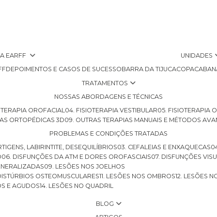
 A EARFF
UNIDADES
FF
DEPOIMENTOS E CASOS DE SUCESSO
BARRA DA TIJUCA
COPACABAN
TRATAMENTOS
NOSSAS ABORDAGENS E TÉCNICAS
SIOTERAPIA OROFACIAL
04. FISIOTERAPIA VESTIBULAR
05. FISIOTERAPIA
LHAS ORTOPÉDICAS 3D
09. OUTRAS TERAPIAS MANUAIS E MÉTODOS AV
PROBLEMAS E CONDIÇÕES TRATADAS
RTIGENS, LABIRINTITE, DESEQUILÍBRIOS
03. CEFALEIAS E ENXAQUECAS
O
06. DISFUNÇÕES DA ATM E DORES OROFASCIAIS
07. DISFUNÇÕES VIS
GENERALIZADAS
09. LESÕES NOS JOELHOS
E DISTÚRBIOS OSTEOMUSCULARES
11. LESÕES NOS OMBROS
12. LESÕES 
OS E AGUDOS
14. LESÕES NO QUADRIL
BLOG