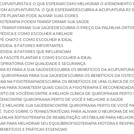
CUPUNTURISTA E O QUE ESPERAR
COMO MELHORAR O ATENDIMENTO D
 COM ACUPUNTURISTA: O QUE ESPERAR
DESCUBRA A ACUPUNTURA RJ: 
ITE PLANTAR PODE ALIVIAR SUAS DORES
ISIOTERAPIA PODEM TRANSFORMAR SUA SAÚDE
E TRANSFORMAR SUA SAÚDE
DESCUBRA O PREÇO DA PALMILHA ORTO
OPÉDICA E COMO ESCOLHER A MELHOR
 PÉ CHATO E COMO ESCOLHER A IDEAL
MEDIDA: 6 FATORES IMPORTANTES
EDIDA: 6 FATORES QUE INFLUENCIAM
A FASCITE PLANTAR E COMO ESCOLHER A IDEAL
RESPIRATÓRIA COM QUALIDADE E SEGURANÇA
RA RJ PARA A SUA SAÚDE
DESCUBRA OS BENEFÍCIOS DA ACUPUNTURA
DE QUIROPRAXIA PARA SUA SAÚDE
DESCUBRA OS BENEFÍCIOS DA OSTE
XIA NA FISIOTERAPIA
DESCUBRA OS BENEFÍCIOS DE UMA CLÍNICA DE 
LHA PARA JOANETE
EM QUAIS CASOS A FISIOTERAPIA É RECOMENDADA
PERTO DE VOCÊ
ENCONTRE A MELHOR CLÍNICA DE QUIROPRAXIA PERTO
Ê
ENCONTRE QUIROPRAXIA PERTO DE VOCÊ E MELHORE A SAÚDE
Ê E MELHORE SUA SAÚDE
ENCONTRE QUIROPRAXIA PERTO DE VOCÊ PA
Ê: TUDO SOBRE O TEMA
ESTRATÉGIAS PARA ALIVIAR O NEUROMA DE 
LMILHA 3D
FISIOTERAPIA DE REABILITAÇÃO VESTIBULAR PARA MELHOR
ULAR PARA MELHORAR SEU EQUILÍBRIO
FISIOTERAPIA MOTORA E RESPIR
BENEFÍCIOS E PRÁTICAS ESSENCIAIS