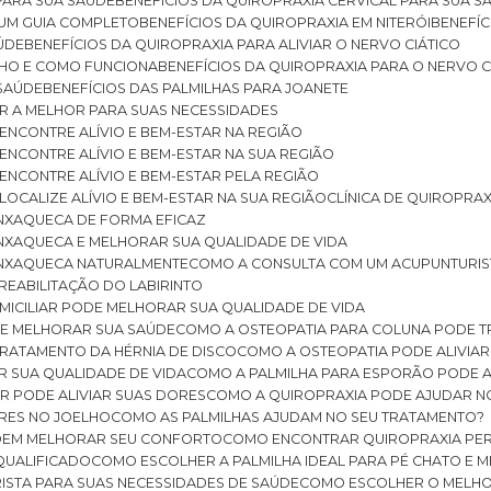
 PARA SUA SAÚDE
BENEFÍCIOS DA QUIROPRAXIA CERVICAL PARA SUA 
: UM GUIA COMPLETO
BENEFÍCIOS DA QUIROPRAXIA EM NITERÓI
BENEFÍ
AÚDE
BENEFÍCIOS DA QUIROPRAXIA PARA ALIVIAR O NERVO CIÁTICO
ELHO E COMO FUNCIONA
BENEFÍCIOS DA QUIROPRAXIA PARA O NERVO C
 SAÚDE
BENEFÍCIOS DAS PALMILHAS PARA JOANETE
ER A MELHOR PARA SUAS NECESSIDADES
: ENCONTRE ALÍVIO E BEM-ESTAR NA REGIÃO
: ENCONTRE ALÍVIO E BEM-ESTAR NA SUA REGIÃO
: ENCONTRE ALÍVIO E BEM-ESTAR PELA REGIÃO
 LOCALIZE ALÍVIO E BEM-ESTAR NA SUA REGIÃO
CLÍNICA DE QUIROPRA
ENXAQUECA DE FORMA EFICAZ
ENXAQUECA E MELHORAR SUA QUALIDADE DE VIDA
 ENXAQUECA NATURALMENTE
COMO A CONSULTA COM UM ACUPUNTURI
 REABILITAÇÃO DO LABIRINTO
OMICILIAR PODE MELHORAR SUA QUALIDADE DE VIDA
DE MELHORAR SUA SAÚDE
COMO A OSTEOPATIA PARA COLUNA PODE 
TRATAMENTO DA HÉRNIA DE DISCO
COMO A OSTEOPATIA PODE ALIVIAR
R SUA QUALIDADE DE VIDA
COMO A PALMILHA PARA ESPORÃO PODE A
AR PODE ALIVIAR SUAS DORES
COMO A QUIROPRAXIA PODE AJUDAR N
ORES NO JOELHO
COMO AS PALMILHAS AJUDAM NO SEU TRATAMENTO?
ODEM MELHORAR SEU CONFORTO
COMO ENCONTRAR QUIROPRAXIA PER
QUALIFICADO
COMO ESCOLHER A PALMILHA IDEAL PARA PÉ CHATO E
ISTA PARA SUAS NECESSIDADES DE SAÚDE
COMO ESCOLHER O MELH