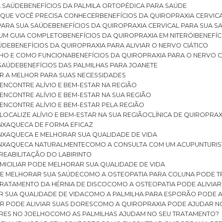
A SAÚDE
BENEFÍCIOS DA PALMILA ORTOPÉDICA PARA SAÚDE
E QUE VOCÊ PRECISA CONHECER
BENEFÍCIOS DA QUIROPRAXIA CERVIC
 PARA SUA SAÚDE
BENEFÍCIOS DA QUIROPRAXIA CERVICAL PARA SUA 
: UM GUIA COMPLETO
BENEFÍCIOS DA QUIROPRAXIA EM NITERÓI
BENEFÍ
AÚDE
BENEFÍCIOS DA QUIROPRAXIA PARA ALIVIAR O NERVO CIÁTICO
ELHO E COMO FUNCIONA
BENEFÍCIOS DA QUIROPRAXIA PARA O NERVO C
 SAÚDE
BENEFÍCIOS DAS PALMILHAS PARA JOANETE
ER A MELHOR PARA SUAS NECESSIDADES
: ENCONTRE ALÍVIO E BEM-ESTAR NA REGIÃO
: ENCONTRE ALÍVIO E BEM-ESTAR NA SUA REGIÃO
: ENCONTRE ALÍVIO E BEM-ESTAR PELA REGIÃO
 LOCALIZE ALÍVIO E BEM-ESTAR NA SUA REGIÃO
CLÍNICA DE QUIROPRA
ENXAQUECA DE FORMA EFICAZ
ENXAQUECA E MELHORAR SUA QUALIDADE DE VIDA
 ENXAQUECA NATURALMENTE
COMO A CONSULTA COM UM ACUPUNTURI
 REABILITAÇÃO DO LABIRINTO
OMICILIAR PODE MELHORAR SUA QUALIDADE DE VIDA
DE MELHORAR SUA SAÚDE
COMO A OSTEOPATIA PARA COLUNA PODE 
TRATAMENTO DA HÉRNIA DE DISCO
COMO A OSTEOPATIA PODE ALIVIAR
R SUA QUALIDADE DE VIDA
COMO A PALMILHA PARA ESPORÃO PODE A
AR PODE ALIVIAR SUAS DORES
COMO A QUIROPRAXIA PODE AJUDAR N
ORES NO JOELHO
COMO AS PALMILHAS AJUDAM NO SEU TRATAMENTO?