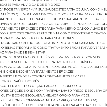
ICAZES PARA ALÍVIO DA DOR E RIGIDEZ
TICA PODE TRANSFORMAR SUA SAÚDE
OSTEOPATIA COLUNA: COMO ME
BENEFÍCIOS QUE VOCÊ PRECISA CONHECER
OSTEOPATIA DA COLUNA: T
ATAMENTO EFICAZ
OSTEOPATIA E ESCOLIOSE: TRATAMENTOS EFICAZES
ALIVIAR A DOR DE FORMA EFICAZ
OSTEOPATIA E HÉRNIA DE DISCO: SO
 TRATAMENTOS EFICAZES
OSTEOPATIA PARA NERVO CIÁTICO: ALÍVIO E
A COMPLETO
OSTEOPATIA PERTO DE MIM: COMO ENCONTRAR O TRATAM
ONTRAR O TRATAMENTO IDEAL PARA SUAS DORES
A ENCONTRAR O MELHOR
OSTEOPATIA PERTO DE MIM: SAIBA MAIS DIC
E O TEMA
OSTEOPATIA RJ COMO TRATAMENTO EFICAZ PARA DIVERSAS
CAZ PARA SAÚDE E BEM-ESTAR
S DORES: DESCUBRA OS BENEFÍCIOS E TRATAMENTOS DISPONÍVEIS
DORES: DESCUBRA BENEFÍCIOS E TRATAMENTOS DISPONÍVEIS
 PARA VOCÊ
OSTEOPATIA RJ: BENEFÍCIOS QUE VOCÊ PRECISA CONHECE
CIOS E ONDE ENCONTRAR TRATAMENTOS EFICAZES
 BENEFÍCIOS E ONDE ENCONTRAR TRATAMENTOS EFICAZES
FORTO E SAÚDE DOS PÉS
 ESCOLHER A MELHOR OPÇÃO PARA O SEU CONFORTO
LHORES OPÇÕES E ONDE COMPRAR
PALMILHA 3D PREÇO: DESCUBRA OF
TO CUSTA E COMO ESCOLHER A MELHOR OPÇÃO PARA VOCÊ
O CUSTA E ONDE COMPRAR
PALMILHA 3D PREÇO: SAIBA TUDO AQUI
E SAÚDE DOS PÉS COM TECNOLOGIA INOVADORA
PALMILHA 3D: BENE