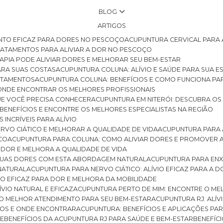
BLOG
ARTIGOS
NTO EFICAZ PARA DORES NO PESCOÇO
ACUPUNTURA CERVICAL PARA 
TRATAMENTOS PARA ALIVIAR A DOR NO PESCOÇO
RAPIA PODE ALIVIAR DORES E MELHORAR SEU BEM-ESTAR
ARA SUAS COSTAS
ACUPUNTURA COLUNA: ALÍVIO E SAÚDE PARA SUA E
RATAMENTOS
ACUPUNTURA COLUNA: BENEFÍCIOS E COMO FUNCIONA PA
E ONDE ENCONTRAR OS MELHORES PROFISSIONAIS
QUE VOCÊ PRECISA CONHECER
ACUPUNTURA EM NITERÓI: DESCUBRA OS
 BENEFÍCIOS E ENCONTRE OS MELHORES ESPECIALISTAS NA REGIÃO
 INCRÍVEIS PARA ALÍVIO
ERVO CIÁTICO E MELHORAR A QUALIDADE DE VIDA
ACUPUNTURA PARA 
ICO
ACUPUNTURA PARA COLUNA: COMO ALIVIAR DORES E PROMOVER 
 DOR E MELHORA A QUALIDADE DE VIDA
 SUAS DORES COM ESTA ABORDAGEM NATURAL
ACUPUNTURA PARA ENX
 NATURAL
ACUPUNTURA PARA NERVO CIÁTICO: ALÍVIO EFICAZ PARA A 
VIO EFICAZ PARA DOR E MELHORA DA MOBILIDADE
ÍVIO NATURAL E EFICAZ
ACUPUNTURA PERTO DE MIM: ENCONTRE O ME
 O MELHOR ATENDIMENTO PARA SEU BEM-ESTAR
ACUPUNTURA RJ: ALÍV
CIOS E ONDE ENCONTRAR
ACUPUNTURA: BENEFÍCIOS E APLICAÇÕES PA
DE
BENEFÍCIOS DA ACUPUNTURA RJ PARA SAÚDE E BEM-ESTAR
BENEFÍ