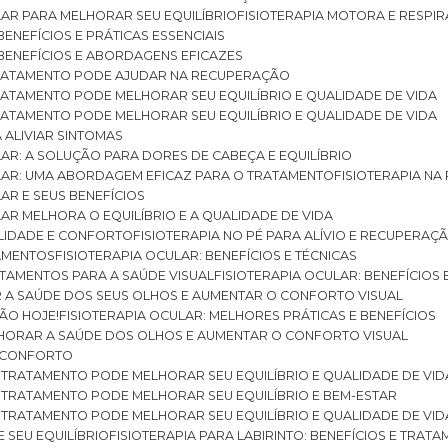
ULAR PARA MELHORAR SEU EQUILÍBRIO
FISIOTERAPIA MOTORA E RESPIR
BENEFÍCIOS E PRÁTICAS ESSENCIAIS
: BENEFÍCIOS E ABORDAGENS EFICAZES
O TRATAMENTO PODE AJUDAR NA RECUPERAÇÃO
 TRATAMENTO PODE MELHORAR SEU EQUILÍBRIO E QUALIDADE DE VIDA
 TRATAMENTO PODE MELHORAR SEU EQUILÍBRIO E QUALIDADE DE VIDA
RA ALIVIAR SINTOMAS
ULAR: A SOLUÇÃO PARA DORES DE CABEÇA E EQUILÍBRIO
BULAR: UMA ABORDAGEM EFICAZ PARA O TRATAMENTO
FISIOTERAPIA N
LAR E SEUS BENEFÍCIOS
ULAR MELHORA O EQUILÍBRIO E A QUALIDADE DE VIDA
ILIDADE E CONFORTO
FISIOTERAPIA NO PÉ PARA ALÍVIO E RECUPERAÇÃ
TAMENTOS
FISIOTERAPIA OCULAR: BENEFÍCIOS E TÉCNICAS
RATAMENTOS PARA A SAÚDE VISUAL
FISIOTERAPIA OCULAR: BENEFÍCIOS
R A SAÚDE DOS SEUS OLHOS E AUMENTAR O CONFORTO VISUAL
SÃO HOJE!
FISIOTERAPIA OCULAR: MELHORES PRÁTICAS E BENEFÍCIOS
ELHORAR A SAÚDE DOS OLHOS E AUMENTAR O CONFORTO VISUAL
 E CONFORTO
 O TRATAMENTO PODE MELHORAR SEU EQUILÍBRIO E QUALIDADE DE VID
 O TRATAMENTO PODE MELHORAR SEU EQUILÍBRIO E BEM-ESTAR
 O TRATAMENTO PODE MELHORAR SEU EQUILÍBRIO E QUALIDADE DE VID
E SEU EQUILÍBRIO
FISIOTERAPIA PARA LABIRINTO: BENEFÍCIOS E TRAT