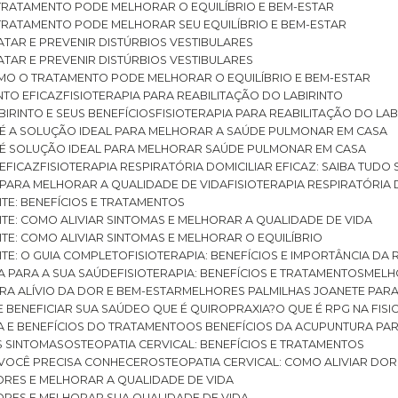
O TRATAMENTO PODE MELHORAR O EQUILÍBRIO E BEM-ESTAR
O TRATAMENTO PODE MELHORAR SEU EQUILÍBRIO E BEM-ESTAR
RATAR E PREVENIR DISTÚRBIOS VESTIBULARES
RATAR E PREVENIR DISTÚRBIOS VESTIBULARES
 COMO O TRATAMENTO PODE MELHORAR O EQUILÍBRIO E BEM-ESTAR
NTO EFICAZ
FISIOTERAPIA PARA REABILITAÇÃO DO LABIRINTO
BIRINTO E SEUS BENEFÍCIOS
FISIOTERAPIA PARA REABILITAÇÃO DO L
AR É A SOLUÇÃO IDEAL PARA MELHORAR A SAÚDE PULMONAR EM CASA
AR É SOLUÇÃO IDEAL PARA MELHORAR SAÚDE PULMONAR EM CASA
 EFICAZ
FISIOTERAPIA RESPIRATÓRIA DOMICILIAR EFICAZ: SAIBA TUDO
R PARA MELHORAR A QUALIDADE DE VIDA
FISIOTERAPIA RESPIRATÓRIA 
TITE: BENEFÍCIOS E TRATAMENTOS
NTITE: COMO ALIVIAR SINTOMAS E MELHORAR A QUALIDADE DE VIDA
TITE: COMO ALIVIAR SINTOMAS E MELHORAR O EQUILÍBRIO
TITE: O GUIA COMPLETO
FISIOTERAPIA: BENEFÍCIOS E IMPORTÂNCIA DA 
IA PARA A SUA SAÚDE
FISIOTERAPIA: BENEFÍCIOS E TRATAMENTOS
MEL
ARA ALÍVIO DA DOR E BEM-ESTAR
MELHORES PALMILHAS JOANETE PAR
E BENEFICIAR SUA SAÚDE
O QUE É QUIROPRAXIA?
O QUE É RPG NA FIS
IA E BENEFÍCIOS DO TRATAMENTO
OS BENEFÍCIOS DA ACUPUNTURA PA
US SINTOMAS
OSTEOPATIA CERVICAL: BENEFÍCIOS E TRATAMENTOS
E VOCÊ PRECISA CONHECER
OSTEOPATIA CERVICAL: COMO ALIVIAR DO
DORES E MELHORAR A QUALIDADE DE VIDA
DORES E MELHORAR SUA QUALIDADE DE VIDA