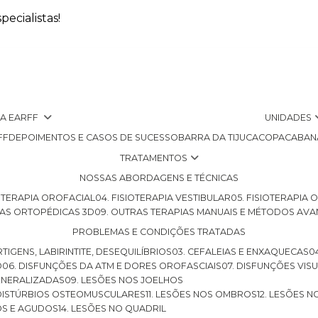
ecialistas!
 A EARFF
UNIDADES
FF
DEPOIMENTOS E CASOS DE SUCESSO
BARRA DA TIJUCA
COPACABAN
TRATAMENTOS
NOSSAS ABORDAGENS E TÉCNICAS
SIOTERAPIA OROFACIAL
04. FISIOTERAPIA VESTIBULAR
05. FISIOTERAPIA
LHAS ORTOPÉDICAS 3D
09. OUTRAS TERAPIAS MANUAIS E MÉTODOS AV
PROBLEMAS E CONDIÇÕES TRATADAS
RTIGENS, LABIRINTITE, DESEQUILÍBRIOS
03. CEFALEIAS E ENXAQUECAS
O
06. DISFUNÇÕES DA ATM E DORES OROFASCIAIS
07. DISFUNÇÕES VIS
GENERALIZADAS
09. LESÕES NOS JOELHOS
E DISTÚRBIOS OSTEOMUSCULARES
11. LESÕES NOS OMBROS
12. LESÕES 
OS E AGUDOS
14. LESÕES NO QUADRIL