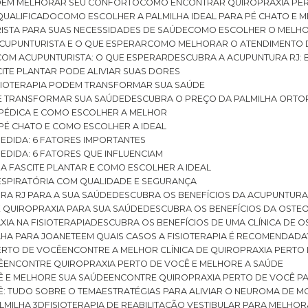
ODEM MELHORAR SEU CONFORTO
COMO ENCONTRAR QUIROPRAXIA PER
QUALIFICADO
COMO ESCOLHER A PALMILHA IDEAL PARA PÉ CHATO E
ISTA PARA SUAS NECESSIDADES DE SAÚDE
COMO ESCOLHER O MELH
CUPUNTURISTA E O QUE ESPERAR
COMO MELHORAR O ATENDIMENTO D
 COM ACUPUNTURISTA: O QUE ESPERAR
DESCUBRA A ACUPUNTURA RJ: 
ITE PLANTAR PODE ALIVIAR SUAS DORES
ISIOTERAPIA PODEM TRANSFORMAR SUA SAÚDE
E TRANSFORMAR SUA SAÚDE
DESCUBRA O PREÇO DA PALMILHA ORTO
OPÉDICA E COMO ESCOLHER A MELHOR
 PÉ CHATO E COMO ESCOLHER A IDEAL
MEDIDA: 6 FATORES IMPORTANTES
EDIDA: 6 FATORES QUE INFLUENCIAM
A FASCITE PLANTAR E COMO ESCOLHER A IDEAL
RESPIRATÓRIA COM QUALIDADE E SEGURANÇA
RA RJ PARA A SUA SAÚDE
DESCUBRA OS BENEFÍCIOS DA ACUPUNTURA
DE QUIROPRAXIA PARA SUA SAÚDE
DESCUBRA OS BENEFÍCIOS DA OSTE
XIA NA FISIOTERAPIA
DESCUBRA OS BENEFÍCIOS DE UMA CLÍNICA DE 
LHA PARA JOANETE
EM QUAIS CASOS A FISIOTERAPIA É RECOMENDADA
PERTO DE VOCÊ
ENCONTRE A MELHOR CLÍNICA DE QUIROPRAXIA PERTO
Ê
ENCONTRE QUIROPRAXIA PERTO DE VOCÊ E MELHORE A SAÚDE
Ê E MELHORE SUA SAÚDE
ENCONTRE QUIROPRAXIA PERTO DE VOCÊ PA
Ê: TUDO SOBRE O TEMA
ESTRATÉGIAS PARA ALIVIAR O NEUROMA DE 
LMILHA 3D
FISIOTERAPIA DE REABILITAÇÃO VESTIBULAR PARA MELHOR