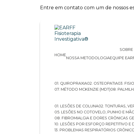
Entre em contato com um de nossos esp
SOBRE
HOME
NOSSA METODOLOGIA
EQUIPE EAR
01. QUIROPRAXIA
02. OSTEOPATIA
03. FI
07. MÉTODO MCKENZIE (MDT)
08. PALMI
01. LESÕES DE COLUNA
02. TONTURAS, VE
05. LESÕES NO COTOVELO, PUNHO E MÃ
08. FIBROMIALGIA E DORES CRÔNICAS 
10. LESÕES POR ESFORÇO REPETITIVO 
13. PROBLEMAS RESPIRATÓRIOS CRÔNIC