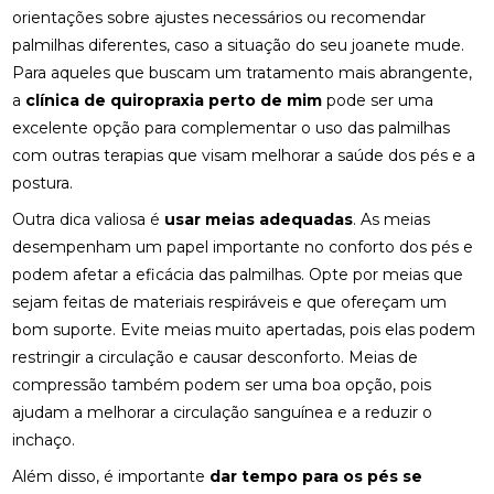
orientações sobre ajustes necessários ou recomendar
FISIOTERAPIA PARA LABIRINTO: BENEFÍCIOS E
palmilhas diferentes, caso a situação do seu joanete mude.
TRATAMENTOS
Para aqueles que buscam um tratamento mais abrangente,
FISIOTERAPIA PARA LABIRINTO: COMO O
a
clínica de quiropraxia perto de mim
pode ser uma
TRATAMENTO PODE MELHORAR O EQUILÍBRIO E
excelente opção para complementar o uso das palmilhas
BEM-ESTAR
com outras terapias que visam melhorar a saúde dos pés e a
postura.
FISIOTERAPIA PARA LABIRINTO: COMO O
TRATAMENTO PODE MELHORAR SEU EQUILÍBRIO E
Outra dica valiosa é
usar meias adequadas
. As meias
BEM-ESTAR
desempenham um papel importante no conforto dos pés e
FISIOTERAPIA PARA LABIRINTO: COMO TRATAR E
podem afetar a eficácia das palmilhas. Opte por meias que
PREVENIR DISTÚRBIOS VESTIBULARES
sejam feitas de materiais respiráveis e que ofereçam um
bom suporte. Evite meias muito apertadas, pois elas podem
FISIOTERAPIA PARA LABIRINTO: COMO TRATAR E
restringir a circulação e causar desconforto. Meias de
PREVENIR DISTÚRBIOS VESTIBULARES
compressão também podem ser uma boa opção, pois
FISIOTERAPIA PARA LABIRINTO: SAIBA COMO O
ajudam a melhorar a circulação sanguínea e a reduzir o
TRATAMENTO PODE MELHORAR O EQUILÍBRIO E
inchaço.
BEM-ESTAR
Além disso, é importante
dar tempo para os pés se