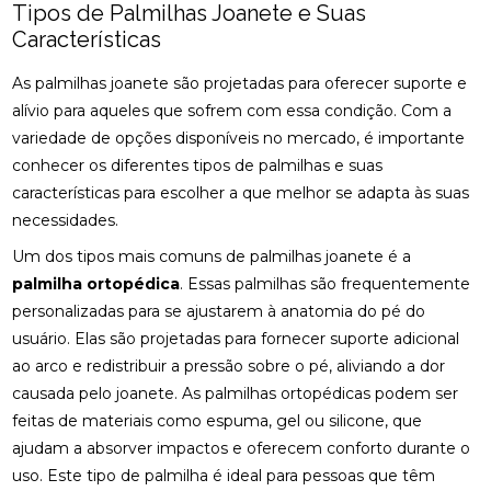
Tipos de Palmilhas Joanete e Suas
Características
DESCUBRA O PREÇO DA PALMILHA PARA PÉ CHATO
E COMO ESCOLHER A IDEAL
As palmilhas joanete são projetadas para oferecer suporte e
DESCUBRA O PREÇO DA PALMILHA SOB MEDIDA: 6
alívio para aqueles que sofrem com essa condição. Com a
FATORES IMPORTANTES
variedade de opções disponíveis no mercado, é importante
conhecer os diferentes tipos de palmilhas e suas
DESCUBRA O PREÇO DA PALMILHA SOB MEDIDA: 6
FATORES QUE INFLUENCIAM
características para escolher a que melhor se adapta às suas
necessidades.
DESCUBRA O PREÇO DAS PALMILHAS PARA
Um dos tipos mais comuns de palmilhas joanete é a
FASCITE PLANTAR E COMO ESCOLHER A IDEAL
palmilha ortopédica
. Essas palmilhas são frequentemente
DESCUBRA ONDE FAZER FISIOTERAPIA
personalizadas para se ajustarem à anatomia do pé do
RESPIRATÓRIA COM QUALIDADE E SEGURANÇA
usuário. Elas são projetadas para fornecer suporte adicional
ao arco e redistribuir a pressão sobre o pé, aliviando a dor
DESCUBRA OS BENEFÍCIOS DA ACUPUNTURA RJ
PARA A SUA SAÚDE
causada pelo joanete. As palmilhas ortopédicas podem ser
feitas de materiais como espuma, gel ou silicone, que
DESCUBRA OS BENEFÍCIOS DA ACUPUNTURA RJ
ajudam a absorver impactos e oferecem conforto durante o
PARA SUA SAÚDE E BEM-ESTAR
uso. Este tipo de palmilha é ideal para pessoas que têm