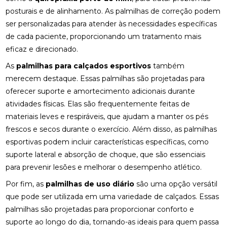
MELHORAR SEU EQUILÍBRIO
posturais e de alinhamento. As palmilhas de correção podem
ser personalizadas para atender às necessidades específicas
FISIOTERAPIA DE REABILITAÇÃO VESTIBULAR PARA
de cada paciente, proporcionando um tratamento mais
MELHORAR SEU EQUILÍBRIO
eficaz e direcionado.
FISIOTERAPIA MOTORA E RESPIRATÓRIA:
As
palmilhas para calçados esportivos
também
BENEFÍCIOS E PRÁTICAS
merecem destaque. Essas palmilhas são projetadas para
oferecer suporte e amortecimento adicionais durante
FISIOTERAPIA MOTORA E RESPIRATÓRIA:
BENEFÍCIOS E PRÁTICAS ESSENCIAIS
atividades físicas. Elas são frequentemente feitas de
materiais leves e respiráveis, que ajudam a manter os pés
FISIOTERAPIA MOTORA E RESPIRATÓRIA:
frescos e secos durante o exercício. Além disso, as palmilhas
BENEFÍCIOS E ABORDAGENS EFICAZES
esportivas podem incluir características específicas, como
FISIOTERAPIA NA LABIRINTITE: COMO O
suporte lateral e absorção de choque, que são essenciais
TRATAMENTO PODE AJUDAR NA RECUPERAÇÃO
para prevenir lesões e melhorar o desempenho atlético.
Por fim, as
FISIOTERAPIA NA LABIRINTITE: COMO O
palmilhas de uso diário
são uma opção versátil
TRATAMENTO PODE MELHORAR SEU EQUILÍBRIO E
que pode ser utilizada em uma variedade de calçados. Essas
QUALIDADE DE VIDA
palmilhas são projetadas para proporcionar conforto e
suporte ao longo do dia, tornando-as ideais para quem passa
FISIOTERAPIA NA LABIRINTITE: COMO O