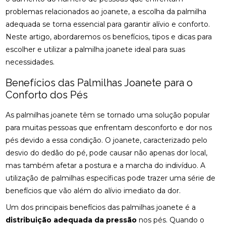
CIÁTICO
problemas relacionados ao joanete, a escolha da palmilha
osteopatia cervical
osteopatia coluna
adequada se torna essencial para garantir alívio e conforto.
ACUPUNTURA PARA ALIVIAR NERVO CIÁTICO
osteopatia hérnia de disco
osteopatia nervo ciático
Neste artigo, abordaremos os benefícios, tipos e dicas para
ACUPUNTURA PARA COLUNA: COMO ALIVIAR
escolher e utilizar a palmilha joanete ideal para suas
palmilha esporão
palmilha fascite plantar
DORES E PROMOVER A SAÚDE
necessidades.
palmilha fascite plantar preço
palmilha joanete
ACUPUNTURA PARA ENXAQUECA ALIVIA A DOR E
Benefícios das Palmilhas Joanete para o
palmilha ortopedica preço
palmilha para pé chato
MELHORA A QUALIDADE DE VIDA
Conforto dos Pés
palmilha para pé chato preço
ACUPUNTURA PARA ENXAQUECA: ALIVIE SUAS
As palmilhas joanete têm se tornado uma solução popular
DORES COM ESTA ABORDAGEM NATURAL
palmilha sob medida preço
quiropraxia
para muitas pessoas que enfrentam desconforto e dor nos
quiropraxia RJ
quiropraxia cervical
ACUPUNTURA PARA ENXAQUECA: ALÍVIO EFICAZ
pés devido a essa condição. O joanete, caracterizado pelo
desvio do dedão do pé, pode causar não apenas dor local,
quiropraxia em Niterói
quiropraxia nervo ciático
ACUPUNTURA PARA ENXAQUECA: ALÍVIO NATURAL
mas também afetar a postura e a marcha do indivíduo. A
quiropraxia para joelho
quiropraxia para nervo ciático
utilização de palmilhas específicas pode trazer uma série de
ACUPUNTURA PARA NERVO CIÁTICO: ALÍVIO EFICAZ
quiropraxia perto
quiropraxia perto de mim
benefícios que vão além do alívio imediato da dor.
PARA A DOR E MELHORA DA MOBILIDADE
rpg escoliose
Um dos principais benefícios das palmilhas joanete é a
ACUPUNTURA PARA NERVO CIÁTICO: ALÍVIO EFICAZ
distribuição adequada da pressão
nos pés. Quando o
PARA DOR E MELHORA DA MOBILIDADE