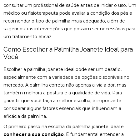
consultar um profissional de saúde antes de iniciar o uso. Um
CLÍNICA DE QUIROPRAXIA PERTO DE MIM:
médico ou fisioterapeuta pode avaliar a condição dos pés e
ENCONTRE ALÍVIO E BEM-ESTAR NA REGIÃO
recomendar o tipo de palmilha mais adequado, além de
sugerir outras intervenções que possam ser necessárias para
CLÍNICA DE QUIROPRAXIA PERTO DE MIM:
ENCONTRE ALÍVIO E BEM-ESTAR NA SUA REGIÃO
um tratamento eficaz.
Como Escolher a Palmilha Joanete Ideal para
CLÍNICA DE QUIROPRAXIA PERTO DE MIM:
ENCONTRE ALÍVIO E BEM-ESTAR PELA REGIÃO
Você
CLÍNICA DE QUIROPRAXIA PERTO DE MIM:
Escolher a palmilha joanete ideal pode ser um desafio,
LOCALIZE ALÍVIO E BEM-ESTAR NA SUA REGIÃO
especialmente com a variedade de opções disponíveis no
mercado. A palmilha correta não apenas alivia a dor, mas
CLÍNICA DE QUIROPRAXIA PERTO DE MIM: TUDO
também melhora a postura e a qualidade de vida. Para
SOBRE O TEMA
garantir que você faça a melhor escolha, é importante
COMO A ACUPUNTURA PODE ALIVIAR A
considerar alguns fatores essenciais que influenciam a
ENXAQUECA DE FORMA EFICAZ
eficácia da palmilha.
COMO A ACUPUNTURA PODE ALIVIAR A
O primeiro passo na escolha da palmilha joanete ideal é
ENXAQUECA E MELHORAR SUA QUALIDADE DE
conhecer a sua condição
. É fundamental entender a
VIDA