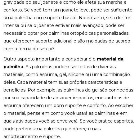
gravidade do seu joanete e como ele afeta sua marcha e
conforto. Se você tem um joanete leve, pode ser suficiente
COMO A ACUPUNTURA PODE ALIVIAR A
ENXAQUECA NATURALMENTE
uma palmilha com suporte básico. No entanto, se a dor for
intensa ou se o joanete estiver mais avançado, pode ser
COMO A CONSULTA COM UM ACUPUNTURISTA
necessário optar por palmilhas ortopédicas personalizadas,
PODE TRANSFORMAR SUA SAÚDE
que oferecem suporte adicional e são moldadas de acordo
COMO A FISIOTERAPIA PODE AJUDAR NA
com a forma do seu pé.
REABILITAÇÃO DO LABIRINTO
Outro aspecto importante a considerar é o
material da
palmilha
. As palmilhas podem ser feitas de diversos
COMO A FISIOTERAPIA RESPIRATÓRIA DOMICILIAR
PODE MELHORAR SUA QUALIDADE DE VIDA
materiais, como espuma, gel, silicone ou uma combinação
deles. Cada material tem suas próprias características e
COMO A OSTEOPATIA PARA COLUNA PODE
benefícios. Por exemplo, as palmilhas de gel são conhecidas
MELHORAR SUA SAÚDE
por sua capacidade de absorver impactos, enquanto as de
COMO A OSTEOPATIA PARA COLUNA PODE
espuma oferecem um bom suporte e conforto. Ao escolher
TRANSFORMAR SUA SAÚDE
o material, pense em como você usará as palmilhas e em
quais atividades você se envolverá. Se você pratica esportes,
COMO A OSTEOPATIA PODE AJUDAR NA
pode preferir uma palmilha que ofereça mais
TRATAMENTO DA HÉRNIA DE DISCO
amortecimento e suporte.