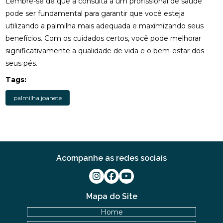
Lembre-se de que a consulta a um profissional de saúde
pode ser fundamental para garantir que você esteja
FISIOTERAPIA RESPIRATÓRIA DOMICILIAR PARA
utilizando a palmilha mais adequada e maximizando seus
MELHORAR A QUALIDADE DE VIDA
benefícios. Com os cuidados certos, você pode melhorar
FISIOTERAPIA RESPIRATÓRIA DOMICILIAR:
significativamente a qualidade de vida e o bem-estar dos
BENEFÍCIOS INCRÍVEIS
seus pés.
Tags:
FISIOTERAPIA VESTIBULAR PARA LABIRINTITE:
BENEFÍCIOS E TRATAMENTOS
palmilha joanete
FISIOTERAPIA VESTIBULAR PARA LABIRINTITE:
COMO ALIVIAR SINTOMAS E MELHORAR A
QUALIDADE DE VIDA
FISIOTERAPIA VESTIBULAR PARA LABIRINTITE:
Acompanhe as redes sociais
COMO ALIVIAR SINTOMAS E MELHORAR O
EQUILÍBRIO
FISIOTERAPIA VESTIBULAR PARA LABIRINTITE: O
Mapa do Site
GUIA COMPLETO
Home
FISIOTERAPIA: BENEFÍCIOS E IMPORTÂNCIA DA