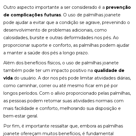
Outro aspecto importante a ser considerado é a
prevenção
BENEFÍCIOS DA QUIROPRAXIA EM NITERÓI
de complicações futuras
. O uso de palmilhas joanete
BENEFÍCIOS DA QUIROPRAXIA NA FISIOTERAPIA
pode ajudar a evitar que a condição se agrave, prevenindo o
desenvolvimento de problemas adicionais, como
BENEFÍCIOS DA QUIROPRAXIA PARA A SAÚDE
calosidades, bursite e outras deformidades nos pés. Ao
proporcionar suporte e conforto, as palmilhas podem ajudar
BENEFÍCIOS DA QUIROPRAXIA PARA ALIVIAR O
NERVO CIÁTICO
a manter a saúde dos pés a longo prazo.
Além dos benefícios físicos, o uso de palmilhas joanete
BENEFÍCIOS DA QUIROPRAXIA PARA JOELHO E
também pode ter um impacto positivo na
qualidade de
COMO FUNCIONA
vida
do usuário. A dor nos pés pode limitar atividades diárias,
BENEFÍCIOS DA QUIROPRAXIA PARA O NERVO
como caminhar, correr ou até mesmo ficar em pé por
CIÁTICO
longos períodos. Com o alívio proporcionado pelas palmilhas,
as pessoas podem retomar suas atividades normais com
BENEFÍCIOS DA QUIROPRAXIA PARA SUA SAÚDE
mais facilidade e conforto, melhorando sua disposição e
BENEFÍCIOS DAS PALMILHAS PARA JOANETE
bem-estar geral.
Por fim, é importante ressaltar que, embora as palmilhas
CLÍNICA DE OSTEOPATIA: COMO ESCOLHER A
joanete ofereçam muitos benefícios, é fundamental
MELHOR PARA SUAS NECESSIDADES