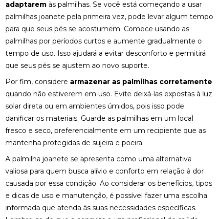
FISIOTERAPIA PARA LABIRINTO: TRATAMENTO
adaptarem
às palmilhas. Se você está começando a usar
EFICAZ
palmilhas joanete pela primeira vez, pode levar algum tempo
para que seus pés se acostumem. Comece usando as
FISIOTERAPIA PARA REABILITAÇÃO DO LABIRINTO
palmilhas por períodos curtos e aumente gradualmente o
FISIOTERAPIA PARA REABILITAÇÃO DO LABIRINTO
tempo de uso. Isso ajudará a evitar desconforto e permitirá
E SEUS BENEFÍCIOS
que seus pés se ajustem ao novo suporte.
FISIOTERAPIA PARA REABILITAÇÃO DO LABIRINTO:
Por fim, considere
armazenar as palmilhas corretamente
DESCUBRA COMO
quando não estiverem em uso. Evite deixá-las expostas à luz
solar direta ou em ambientes úmidos, pois isso pode
FISIOTERAPIA RESPIRATÓRIA DOMICILIAR É A
danificar os materiais. Guarde as palmilhas em um local
SOLUÇÃO IDEAL PARA MELHORAR A SAÚDE
PULMONAR EM CASA
fresco e seco, preferencialmente em um recipiente que as
mantenha protegidas de sujeira e poeira.
FISIOTERAPIA RESPIRATÓRIA DOMICILIAR É
SOLUÇÃO IDEAL PARA MELHORAR SAÚDE
A palmilha joanete se apresenta como uma alternativa
PULMONAR EM CASA
valiosa para quem busca alívio e conforto em relação à dor
causada por essa condição. Ao considerar os benefícios, tipos
FISIOTERAPIA RESPIRATÓRIA DOMICILIAR EFICAZ
e dicas de uso e manutenção, é possível fazer uma escolha
informada que atenda às suas necessidades específicas.
FISIOTERAPIA RESPIRATÓRIA DOMICILIAR EFICAZ:
SAIBA TUDO SOBRE O TEMA