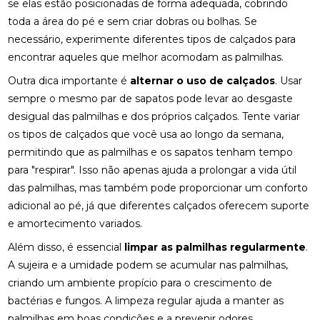
se elas estão posicionadas de forma adequada, cobrindo
toda a área do pé e sem criar dobras ou bolhas. Se
FISIOTERAPIA NO PÉ PARA ALÍVIO E RECUPERAÇÃO
EFICIENTE
necessário, experimente diferentes tipos de calçados para
encontrar aqueles que melhor acomodam as palmilhas.
FISIOTERAPIA NO PÉ: BENEFÍCIOS E TRATAMENTOS
Outra dica importante é
alternar o uso de calçados
. Usar
sempre o mesmo par de sapatos pode levar ao desgaste
FISIOTERAPIA OCULAR: BENEFÍCIOS E TÉCNICAS
desigual das palmilhas e dos próprios calçados. Tente variar
FISIOTERAPIA OCULAR: BENEFÍCIOS E
os tipos de calçados que você usa ao longo da semana,
TRATAMENTOS PARA A SAÚDE VISUAL
permitindo que as palmilhas e os sapatos tenham tempo
para "respirar". Isso não apenas ajuda a prolongar a vida útil
FISIOTERAPIA OCULAR: BENEFÍCIOS E
TRATAMENTOS
das palmilhas, mas também pode proporcionar um conforto
adicional ao pé, já que diferentes calçados oferecem suporte
FISIOTERAPIA OCULAR: COMO MELHORAR A SAÚDE
e amortecimento variados.
DOS SEUS OLHOS E AUMENTAR O CONFORTO
VISUAL
Além disso, é essencial
limpar as palmilhas regularmente
.
A sujeira e a umidade podem se acumular nas palmilhas,
FISIOTERAPIA OCULAR: MELHORE SUA VISÃO HOJE!
criando um ambiente propício para o crescimento de
bactérias e fungos. A limpeza regular ajuda a manter as
FISIOTERAPIA OCULAR: MELHORES PRÁTICAS E
BENEFÍCIOS
palmilhas em boas condições e a prevenir odores