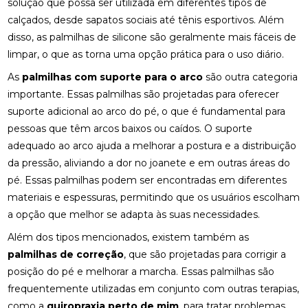
solução que possa ser utilizada em diferentes tipos de
calçados, desde sapatos sociais até tênis esportivos. Além
ENCONTRE QUIROPRAXIA PERTO DE VOCÊ
disso, as palmilhas de silicone são geralmente mais fáceis de
limpar, o que as torna uma opção prática para o uso diário.
ENCONTRE QUIROPRAXIA PERTO DE VOCÊ E
MELHORE A SAÚDE
As
palmilhas com suporte para o arco
são outra categoria
importante. Essas palmilhas são projetadas para oferecer
ENCONTRE QUIROPRAXIA PERTO DE VOCÊ E
MELHORE SUA SAÚDE
suporte adicional ao arco do pé, o que é fundamental para
pessoas que têm arcos baixos ou caídos. O suporte
ENCONTRE QUIROPRAXIA PERTO DE VOCÊ PARA
adequado ao arco ajuda a melhorar a postura e a distribuição
ALÍVIO E BEM-ESTAR
da pressão, aliviando a dor no joanete e em outras áreas do
pé. Essas palmilhas podem ser encontradas em diferentes
ENCONTRE QUIROPRAXIA PERTO DE VOCÊ: TUDO
SOBRE O TEMA
materiais e espessuras, permitindo que os usuários escolham
a opção que melhor se adapta às suas necessidades.
ESTRATÉGIAS PARA ALIVIAR O NEUROMA DE
MORTON COM PALMILHAS
Além dos tipos mencionados, existem também as
palmilhas de correção
, que são projetadas para corrigir a
FATORES QUE IMPACTAM O PREÇO DE PALMILHA
posição do pé e melhorar a marcha. Essas palmilhas são
3D
frequentemente utilizadas em conjunto com outras terapias,
como a
FISIOTERAPIA DE REABILITAÇÃO VESTIBULAR PARA
quiropraxia perto de mim
, para tratar problemas