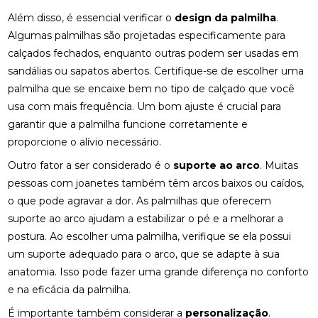
COMO A OSTEOPATIA PODE ALIVIAR A DOR NO
Além disso, é essencial verificar o
design da palmilha
.
NERVO CIÁTICO
Algumas palmilhas são projetadas especificamente para
COMO A OSTEOPATIA RJ PODE MELHORAR SUA
calçados fechados, enquanto outras podem ser usadas em
QUALIDADE DE VIDA
sandálias ou sapatos abertos. Certifique-se de escolher uma
palmilha que se encaixe bem no tipo de calçado que você
COMO A PALMILHA PARA ESPORÃO PODE ALIVIAR
usa com mais frequência. Um bom ajuste é crucial para
SUAS DORES
garantir que a palmilha funcione corretamente e
COMO A PALMILHA PARA FASCITE PLANTAR PODE
proporcione o alívio necessário.
ALIVIAR SUAS DORES
Outro fator a ser considerado é o
suporte ao arco
. Muitas
COMO A QUIROPRAXIA PODE AJUDAR NO
pessoas com joanetes também têm arcos baixos ou caídos,
TRATAMENTO DA ESCOLIOSE
o que pode agravar a dor. As palmilhas que oferecem
suporte ao arco ajudam a estabilizar o pé e a melhorar a
COMO A QUIROPRAXIA PODE ALIVIAR DORES NO
postura. Ao escolher uma palmilha, verifique se ela possui
JOELHO
um suporte adequado para o arco, que se adapte à sua
COMO AS PALMILHAS AJUDAM NO SEU
anatomia. Isso pode fazer uma grande diferença no conforto
TRATAMENTO?
e na eficácia da palmilha.
COMO AS PALMILHAS PARA JOANETE PODEM
É importante também considerar a
personalização
.