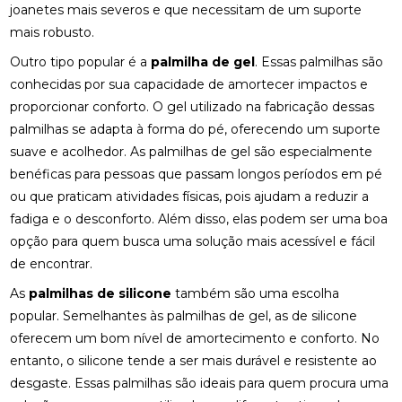
joanetes mais severos e que necessitam de um suporte
DESCUBRA OS BENEFÍCIOS DA CLÍNICA DE
QUIROPRAXIA PARA SUA SAÚDE
mais robusto.
Outro tipo popular é a
palmilha de gel
. Essas palmilhas são
DESCUBRA OS BENEFÍCIOS DA OSTEOPATIA
conhecidas por sua capacidade de amortecer impactos e
DESCUBRA OS BENEFÍCIOS DA QUIROPRAXIA NA
proporcionar conforto. O gel utilizado na fabricação dessas
FISIOTERAPIA
palmilhas se adapta à forma do pé, oferecendo um suporte
suave e acolhedor. As palmilhas de gel são especialmente
DESCUBRA OS BENEFÍCIOS DE UMA CLÍNICA DE
benéficas para pessoas que passam longos períodos em pé
OSTEOPATIA PARA SUA SAÚDE
ou que praticam atividades físicas, pois ajudam a reduzir a
DICAS PARA ESCOLHER A MELHOR PALMILHA PARA
fadiga e o desconforto. Além disso, elas podem ser uma boa
JOANETE
opção para quem busca uma solução mais acessível e fácil
de encontrar.
EM QUAIS CASOS A FISIOTERAPIA É
RECOMENDADA?
As
palmilhas de silicone
também são uma escolha
popular. Semelhantes às palmilhas de gel, as de silicone
ENCONTRE A CLÍNICA DE QUIROPRAXIA PERTO DE
oferecem um bom nível de amortecimento e conforto. No
VOCÊ
entanto, o silicone tende a ser mais durável e resistente ao
ENCONTRE A MELHOR CLÍNICA DE QUIROPRAXIA
desgaste. Essas palmilhas são ideais para quem procura uma
PERTO DE VOCÊ