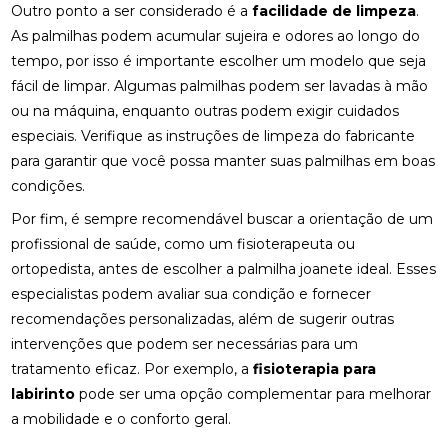
Outro ponto a ser considerado é a
facilidade de limpeza
.
COMO MONTAR SUA CLÍNICA?
As palmilhas podem acumular sujeira e odores ao longo do
tempo, por isso é importante escolher um modelo que seja
CONSULTA COM ACUPUNTURISTA: O QUE ESPERAR
fácil de limpar. Algumas palmilhas podem ser lavadas à mão
ou na máquina, enquanto outras podem exigir cuidados
DESCUBRA A ACUPUNTURA RJ: BENEFÍCIOS E
PRÁTICAS
especiais. Verifique as instruções de limpeza do fabricante
para garantir que você possa manter suas palmilhas em boas
DESCUBRA COMO A PALMILHA PARA FASCITE
condições.
PLANTAR PODE ALIVIAR SUAS DORES
Por fim, é sempre recomendável buscar a orientação de um
DESCUBRA COMO A QUIROPRAXIA E A
profissional de saúde, como um fisioterapeuta ou
FISIOTERAPIA PODEM TRANSFORMAR SUA SAÚDE
ortopedista, antes de escolher a palmilha joanete ideal. Esses
especialistas podem avaliar sua condição e fornecer
DESCUBRA COMO UM QUIROPRATA PODE
TRANSFORMAR SUA SAÚDE
recomendações personalizadas, além de sugerir outras
intervenções que podem ser necessárias para um
DESCUBRA O PREÇO DA PALMILHA ORTOPÉDICA E
tratamento eficaz. Por exemplo, a
fisioterapia para
COMO ESCOLHER A IDEAL
labirinto
pode ser uma opção complementar para melhorar
a mobilidade e o conforto geral.
DESCUBRA O PREÇO DA PALMILHA ORTOPÉDICA E
COMO ESCOLHER A MELHOR