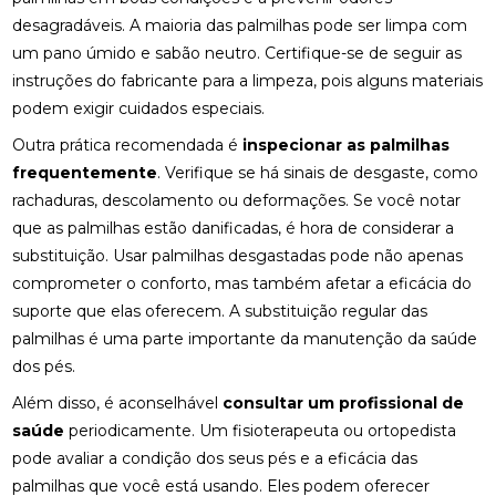
desagradáveis. A maioria das palmilhas pode ser limpa com
FISIOTERAPIA OCULAR: SAIBA COMO MELHORAR A
um pano úmido e sabão neutro. Certifique-se de seguir as
SAÚDE DOS OLHOS E AUMENTAR O CONFORTO
instruções do fabricante para a limpeza, pois alguns materiais
VISUAL
podem exigir cuidados especiais.
FISIOTERAPIA PARA LABIRINTITE: ALÍVIO E
Outra prática recomendada é
inspecionar as palmilhas
CONFORTO
frequentemente
. Verifique se há sinais de desgaste, como
FISIOTERAPIA PARA LABIRINTITE: COMO O
rachaduras, descolamento ou deformações. Se você notar
TRATAMENTO PODE MELHORAR SEU EQUILÍBRIO E
que as palmilhas estão danificadas, é hora de considerar a
QUALIDADE DE VIDA
substituição. Usar palmilhas desgastadas pode não apenas
comprometer o conforto, mas também afetar a eficácia do
FISIOTERAPIA PARA LABIRINTITE: COMO O
TRATAMENTO PODE MELHORAR SEU EQUILÍBRIO E
suporte que elas oferecem. A substituição regular das
BEM-ESTAR
palmilhas é uma parte importante da manutenção da saúde
dos pés.
FISIOTERAPIA PARA LABIRINTITE: COMO O
TRATAMENTO PODE MELHORAR SEU EQUILÍBRIO E
Além disso, é aconselhável
consultar um profissional de
QUALIDADE DE VIDA
saúde
periodicamente. Um fisioterapeuta ou ortopedista
pode avaliar a condição dos seus pés e a eficácia das
FISIOTERAPIA PARA LABIRINTITE: MELHORE SEU
EQUILÍBRIO
palmilhas que você está usando. Eles podem oferecer