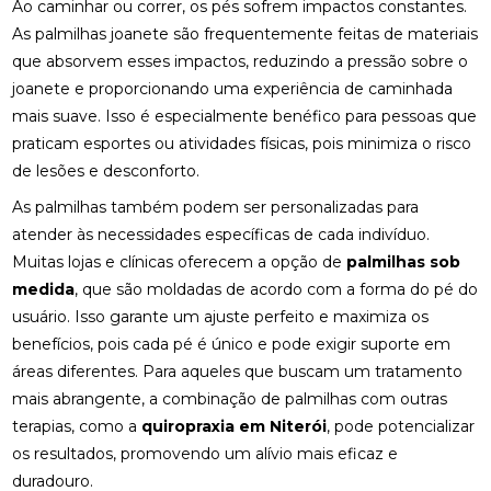
Ao caminhar ou correr, os pés sofrem impactos constantes.
As palmilhas joanete são frequentemente feitas de materiais
BENEFÍCIOS DA OSTEOPATIA PARA A COLUNA
que absorvem esses impactos, reduzindo a pressão sobre o
joanete e proporcionando uma experiência de caminhada
BENEFÍCIOS DA OSTEOPATIA RJ PARA SUA SAÚDE
mais suave. Isso é especialmente benéfico para pessoas que
BENEFÍCIOS DA PALMILA ORTOPÉDICA PARA
praticam esportes ou atividades físicas, pois minimiza o risco
SAÚDE
de lesões e desconforto.
BENEFÍCIOS DA PALMILHA PARA JOANETE QUE
As palmilhas também podem ser personalizadas para
VOCÊ PRECISA CONHECER
atender às necessidades específicas de cada indivíduo.
Muitas lojas e clínicas oferecem a opção de
palmilhas sob
BENEFÍCIOS DA QUIROPRAXIA CERVICAL
medida
, que são moldadas de acordo com a forma do pé do
usuário. Isso garante um ajuste perfeito e maximiza os
BENEFÍCIOS DA QUIROPRAXIA CERVICAL PARA SUA
SAÚDE
benefícios, pois cada pé é único e pode exigir suporte em
áreas diferentes. Para aqueles que buscam um tratamento
BENEFÍCIOS DA QUIROPRAXIA CERVICAL PARA SUA
mais abrangente, a combinação de palmilhas com outras
SAÚDE: GUIA COMPLETO
terapias, como a
quiropraxia em Niterói
, pode potencializar
BENEFÍCIOS DA QUIROPRAXIA CERVICAL: UM GUIA
os resultados, promovendo um alívio mais eficaz e
COMPLETO
duradouro.