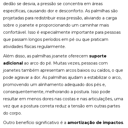
dedão se desvia, a pressão se concentra em áreas
ACUPUNTURA PARA O NERVO CIÁTICO: ALÍVIO
específicas, causando dor e desconforto. As palmilhas são
NATURAL E EFICAZ
projetadas para redistribuir essa pressão, aliviando a carga
sobre o joanete e proporcionando um caminhar mais
ACUPUNTURA PERTO DE MIM: ENCONTRE O
confortável. Isso é especialmente importante para pessoas
MELHOR ATENDIMENTO NA SUA REGIÃO
que passam longos períodos em pé ou que praticam
ACUPUNTURA PERTO DE MIM: ENCONTRE O
atividades físicas regularmente.
MELHOR ATENDIMENTO PARA SEU BEM-ESTAR
Além disso, as palmilhas joanete oferecem
suporte
ACUPUNTURA RJ: ALÍVIO E BEM-ESTAR
adicional
ao arco do pé. Muitas vezes, pessoas com
joanetes também apresentam arcos baixos ou caídos, o que
ACUPUNTURA RJ: DESCUBRA OS BENEFÍCIOS E
pode agravar a dor. As palmilhas ajudam a estabilizar o arco,
ONDE ENCONTRAR
promovendo um alinhamento adequado dos pés e,
consequentemente, melhorando a postura. Isso pode
ACUPUNTURA: BENEFÍCIOS E APLICAÇÕES PARA
SUA SAÚDE
resultar em menos dores nas costas e nas articulações, uma
vez que a postura correta reduz a tensão em outras partes
BENEFÍCIOS DA ACUPUNTURA PARA SAÚDE
do corpo.
BENEFÍCIOS DA ACUPUNTURA RJ PARA SAÚDE E
Outro benefício significativo é a
amortização de impactos
.
BEM-ESTAR