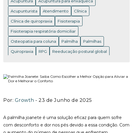
Acupuntura
Acupuntura para enxaqueca
FUNCIONA PARA ALIVIAR DORES
Acupunturista
Atendimento
Clínica
ACUPUNTURA EM NITERÓI: BENEFÍCIOS E ONDE
ENCONTRAR OS MELHORES PROFISSIONAIS
Clínica de quiropraxia
Fisioterapia
Fisioterapia respiratória domiciliar
ACUPUNTURA EM NITERÓI: BENEFÍCIOS QUE VOCÊ
PRECISA CONHECER
Osteopatia para coluna
Palmilha
Palmilhas
ACUPUNTURA EM NITERÓI: DESCUBRA OS
Quiropraxia
RPG
Reeducação postural global
BENEFÍCIOS DESSA TERAPIA MILENAR
Rpg para coluna
Saúde
Saúde
acupuntura RJ
ACUPUNTURA EM NITERÓI: DESCUBRA OS
acupuntura cervical
acupuntura coluna
BENEFÍCIOS E ENCONTRE OS MELHORES
ESPECIALISTAS NA REGIÃO
acupunturista consulta
clínica de quiropraxia perto de mim
ACUPUNTURA NERVO CIÁTICO: BENEFÍCIOS
INCRÍVEIS PARA ALÍVIO
Por:
Growth
- 23 de Junho de 2025
fisioterapia de reabilitação vestibular
ACUPUNTURA PARA ALIVIAR A DOR DO NERVO
fisioterapia na reabilitação vestibular
fisioterapia ocular
CIÁTICO E MELHORAR A QUALIDADE DE VIDA
A palmilha joanete é uma solução eficaz para quem sofre
fisioterapia para labirinto
com desconforto e dor nos pés devido a essa condição. Com
ACUPUNTURA PARA ALIVIAR DOR NO NERVO
o aumento do número de pessoas que enfrentam
onde fazer fisioterapia respiratória
osteopatia RJ