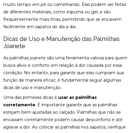
TRATAMENTO PODE MELHORAR SEU EQUILÍBRIO E
muito tempo em pé ou caminhando. Elas podem ser feitas
QUALIDADE DE VIDA
de diferentes materiais, como espuma ou gel, e são
frequentemente mais finas, permitindo que se encaixem
FISIOTERAPIA NA LABIRINTITE: DICAS PARA ALIVIAR
facilmente em sapatos do dia a dia.
SINTOMAS
Dicas de Uso e Manutenção das Palmilhas
FISIOTERAPIA NA REABILITAÇÃO VESTIBULAR: A
Joanete
SOLUÇÃO PARA DORES DE CABEÇA E EQUILÍBRIO
As palmilhas joanete são uma ferramenta valiosa para quem
FISIOTERAPIA NA REABILITAÇÃO VESTIBULAR: UMA
ABORDAGEM EFICAZ PARA O TRATAMENTO
busca alívio e conforto em relação à dor causada por essa
condição. No entanto, para garantir que elas cumpram sua
FISIOTERAPIA NA REABILITAÇÃO VESTIBULAR
função de maneira eficaz, é fundamental seguir algumas
dicas de uso e manutenção.
FISIOTERAPIA NA REABILITAÇÃO VESTIBULAR E
SEUS BENEFÍCIOS
Uma das primeiras dicas é
usar as palmilhas
corretamente
. É importante garantir que as palmilhas
FISIOTERAPIA NA REABILITAÇÃO VESTIBULAR
estejam bem ajustadas ao calçado. Palmilhas que não se
MELHORA O EQUILÍBRIO E A QUALIDADE DE VIDA
encaixam corretamente podem causar desconforto e até
FISIOTERAPIA NO PÉ MELHORA SUA MOBILIDADE E
agravar a dor. Ao colocar as palmilhas nos sapatos, verifique
CONFORTO