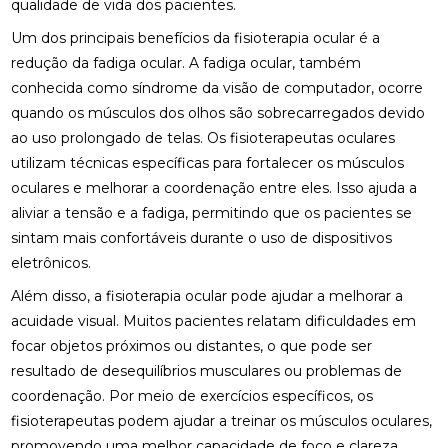
qualidade de vida dos pacientes.
ACUPUNTURA PARA O NERVO CIÁTICO: ALÍVIO
Um dos principais benefícios da fisioterapia ocular é a
NATURAL E EFICAZ
redução da fadiga ocular. A fadiga ocular, também
conhecida como síndrome da visão de computador, ocorre
ACUPUNTURA PERTO DE MIM: ENCONTRE O
quando os músculos dos olhos são sobrecarregados devido
MELHOR ATENDIMENTO NA SUA REGIÃO
ao uso prolongado de telas. Os fisioterapeutas oculares
ACUPUNTURA PERTO DE MIM: ENCONTRE O
utilizam técnicas específicas para fortalecer os músculos
MELHOR ATENDIMENTO PARA SEU BEM-ESTAR
oculares e melhorar a coordenação entre eles. Isso ajuda a
aliviar a tensão e a fadiga, permitindo que os pacientes se
ACUPUNTURA RJ: ALÍVIO E BEM-ESTAR
sintam mais confortáveis durante o uso de dispositivos
ACUPUNTURA RJ: DESCUBRA OS BENEFÍCIOS E
eletrônicos.
ONDE ENCONTRAR
Além disso, a fisioterapia ocular pode ajudar a melhorar a
acuidade visual. Muitos pacientes relatam dificuldades em
ACUPUNTURA: BENEFÍCIOS E APLICAÇÕES PARA
SUA SAÚDE
focar objetos próximos ou distantes, o que pode ser
resultado de desequilíbrios musculares ou problemas de
BENEFÍCIOS DA ACUPUNTURA PARA SAÚDE
coordenação. Por meio de exercícios específicos, os
fisioterapeutas podem ajudar a treinar os músculos oculares,
BENEFÍCIOS DA ACUPUNTURA RJ PARA SAÚDE E
BEM-ESTAR
promovendo uma melhor capacidade de foco e clareza