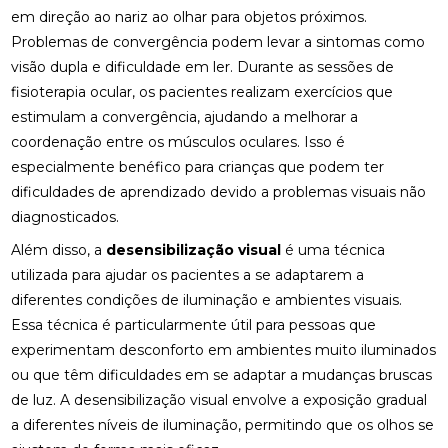
COMO A OSTEOPATIA PODE ALIVIAR A DOR NO
em direção ao nariz ao olhar para objetos próximos.
NERVO CIÁTICO
Problemas de convergência podem levar a sintomas como
visão dupla e dificuldade em ler. Durante as sessões de
COMO A OSTEOPATIA RJ PODE MELHORAR SUA
QUALIDADE DE VIDA
fisioterapia ocular, os pacientes realizam exercícios que
estimulam a convergência, ajudando a melhorar a
COMO A PALMILHA PARA ESPORÃO PODE ALIVIAR
coordenação entre os músculos oculares. Isso é
SUAS DORES
especialmente benéfico para crianças que podem ter
dificuldades de aprendizado devido a problemas visuais não
COMO A PALMILHA PARA FASCITE PLANTAR PODE
ALIVIAR SUAS DORES
diagnosticados.
Além disso, a
desensibilização visual
é uma técnica
COMO A QUIROPRAXIA PODE AJUDAR NO
TRATAMENTO DA ESCOLIOSE
utilizada para ajudar os pacientes a se adaptarem a
diferentes condições de iluminação e ambientes visuais.
COMO A QUIROPRAXIA PODE ALIVIAR DORES NO
Essa técnica é particularmente útil para pessoas que
JOELHO
experimentam desconforto em ambientes muito iluminados
ou que têm dificuldades em se adaptar a mudanças bruscas
COMO AS PALMILHAS AJUDAM NO SEU
TRATAMENTO?
de luz. A desensibilização visual envolve a exposição gradual
a diferentes níveis de iluminação, permitindo que os olhos se
COMO AS PALMILHAS PARA JOANETE PODEM