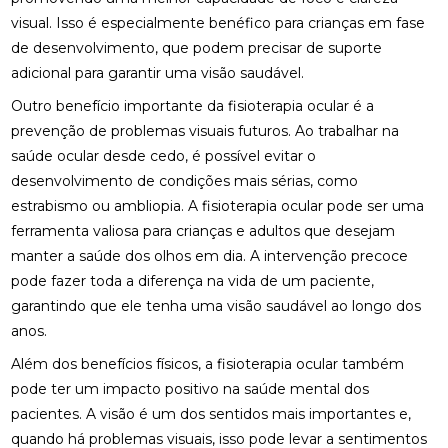
visual. Isso é especialmente benéfico para crianças em fase
BENEFÍCIOS DA OSTEOPATIA PARA A COLUNA
de desenvolvimento, que podem precisar de suporte
adicional para garantir uma visão saudável.
BENEFÍCIOS DA OSTEOPATIA RJ PARA SUA SAÚDE
Outro benefício importante da fisioterapia ocular é a
BENEFÍCIOS DA PALMILA ORTOPÉDICA PARA
prevenção de problemas visuais futuros. Ao trabalhar na
SAÚDE
saúde ocular desde cedo, é possível evitar o
desenvolvimento de condições mais sérias, como
BENEFÍCIOS DA PALMILHA PARA JOANETE QUE
VOCÊ PRECISA CONHECER
estrabismo ou ambliopia. A fisioterapia ocular pode ser uma
ferramenta valiosa para crianças e adultos que desejam
BENEFÍCIOS DA QUIROPRAXIA CERVICAL
manter a saúde dos olhos em dia. A intervenção precoce
pode fazer toda a diferença na vida de um paciente,
BENEFÍCIOS DA QUIROPRAXIA CERVICAL PARA SUA
garantindo que ele tenha uma visão saudável ao longo dos
SAÚDE
anos.
BENEFÍCIOS DA QUIROPRAXIA CERVICAL PARA SUA
Além dos benefícios físicos, a fisioterapia ocular também
SAÚDE: GUIA COMPLETO
pode ter um impacto positivo na saúde mental dos
BENEFÍCIOS DA QUIROPRAXIA CERVICAL: UM GUIA
pacientes. A visão é um dos sentidos mais importantes e,
COMPLETO
quando há problemas visuais, isso pode levar a sentimentos