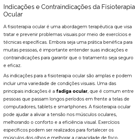
DESCUBRA OS BENEFÍCIOS DA CLÍNICA DE
Indicações e Contraindicações da Fisioterapia
QUIROPRAXIA PARA SUA SAÚDE
Ocular
DESCUBRA OS BENEFÍCIOS DA OSTEOPATIA
A fisioterapia ocular é uma abordagem terapêutica que visa
tratar e prevenir problemas visuais por meio de exercícios e
DESCUBRA OS BENEFÍCIOS DA QUIROPRAXIA NA
técnicas específicas. Embora seja uma prática benéfica para
FISIOTERAPIA
muitas pessoas, é importante entender suas indicações e
DESCUBRA OS BENEFÍCIOS DE UMA CLÍNICA DE
contraindicações para garantir que o tratamento seja seguro
OSTEOPATIA PARA SUA SAÚDE
e eficaz.
DICAS PARA ESCOLHER A MELHOR PALMILHA PARA
As indicações para a fisioterapia ocular são amplas e podem
JOANETE
incluir uma variedade de condições visuais. Uma das
principais indicações é a
fadiga ocular
, que é comum entre
EM QUAIS CASOS A FISIOTERAPIA É
pessoas que passam longos períodos em frente a telas de
RECOMENDADA?
computadores, tablets e smartphones. A fisioterapia ocular
ENCONTRE A CLÍNICA DE QUIROPRAXIA PERTO DE
pode ajudar a aliviar a tensão nos músculos oculares,
VOCÊ
melhorando o conforto e a eficiência visual. Exercícios
específicos podem ser realizados para fortalecer os
ENCONTRE A MELHOR CLÍNICA DE QUIROPRAXIA
PERTO DE VOCÊ
músculos dos olhos e melhorar a capacidade de foco,