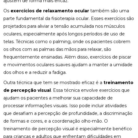
ajustem de forma mais eficaz.
MELHORAR SEU CONFORTO
Os
exercícios de relaxamento ocular
também são uma
COMO ENCONTRAR QUIROPRAXIA PERTO DE VOCÊ
parte fundamental da fisioterapia ocular. Esses exercícios são
PARA ALÍVIO DAS DORES
projetados para aliviar a tensão acumulada nos músculos
oculares, especialmente após longos períodos de uso de
COMO ENCONTRAR UM ACUPUNTURISTA
QUALIFICADO
telas. Técnicas como o palming, onde os pacientes cobrem
os olhos com as palmas das mãos para relaxar, são
COMO ESCOLHER A PALMILHA IDEAL PARA PÉ
frequentemente ensinadas. Além disso, exercícios de piscar
CHATO E MELHORAR SEU CONFORTO
e movimentos oculares suaves ajudam a manter a umidade
dos olhos e a reduzir a fadiga.
COMO ESCOLHER O MELHOR ACUPUNTURISTA
PARA SUAS NECESSIDADES DE SAÚDE
Outra técnica que tem se mostrado eficaz é a
treinamento
de percepção visual
. Essa técnica envolve exercícios que
COMO ESCOLHER O MELHOR ACUPUNTURISTA
PARA VOCÊ
ajudam os pacientes a melhorar sua capacidade de
processar informações visuais. Isso pode incluir atividades
COMO FUNCIONA A CONSULTA COM UM
que desafiam a percepção de profundidade, a discriminação
ACUPUNTURISTA E O QUE ESPERAR
de formas e cores, e a coordenação olho-mão. O
treinamento de percepção visual é especialmente benéfico
COMO MELHORAR O ATENDIMENTO DA SUA
CLÍNICA?
para crianças e adultos que enfrentam dificuldades em