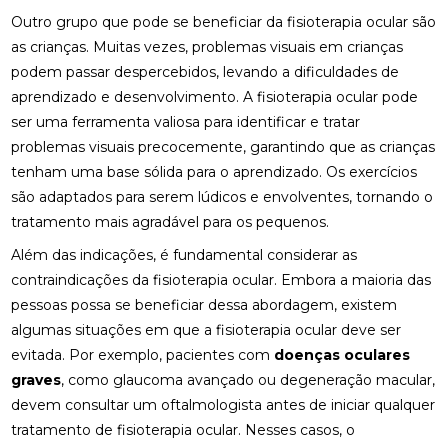
MELHORAR SEU EQUILÍBRIO
Outro grupo que pode se beneficiar da fisioterapia ocular são
as crianças. Muitas vezes, problemas visuais em crianças
FISIOTERAPIA DE REABILITAÇÃO VESTIBULAR PARA
podem passar despercebidos, levando a dificuldades de
MELHORAR SEU EQUILÍBRIO
aprendizado e desenvolvimento. A fisioterapia ocular pode
FISIOTERAPIA MOTORA E RESPIRATÓRIA:
ser uma ferramenta valiosa para identificar e tratar
BENEFÍCIOS E PRÁTICAS
problemas visuais precocemente, garantindo que as crianças
tenham uma base sólida para o aprendizado. Os exercícios
FISIOTERAPIA MOTORA E RESPIRATÓRIA:
são adaptados para serem lúdicos e envolventes, tornando o
BENEFÍCIOS E PRÁTICAS ESSENCIAIS
tratamento mais agradável para os pequenos.
FISIOTERAPIA MOTORA E RESPIRATÓRIA:
Além das indicações, é fundamental considerar as
BENEFÍCIOS E ABORDAGENS EFICAZES
contraindicações da fisioterapia ocular. Embora a maioria das
FISIOTERAPIA NA LABIRINTITE: COMO O
pessoas possa se beneficiar dessa abordagem, existem
TRATAMENTO PODE AJUDAR NA RECUPERAÇÃO
algumas situações em que a fisioterapia ocular deve ser
evitada. Por exemplo, pacientes com
doenças oculares
FISIOTERAPIA NA LABIRINTITE: COMO O
graves
, como glaucoma avançado ou degeneração macular,
TRATAMENTO PODE MELHORAR SEU EQUILÍBRIO E
QUALIDADE DE VIDA
devem consultar um oftalmologista antes de iniciar qualquer
tratamento de fisioterapia ocular. Nesses casos, o
FISIOTERAPIA NA LABIRINTITE: COMO O