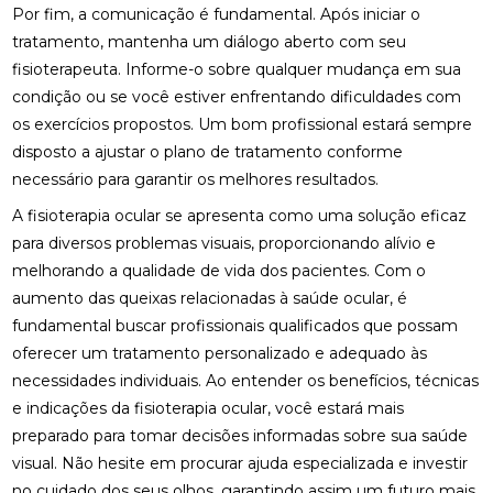
Por fim, a comunicação é fundamental. Após iniciar o
ONDE FAZER FISIOTERAPIA RESPIRATÓRIA E
tratamento, mantenha um diálogo aberto com seu
BENEFÍCIOS DO TRATAMENTO
fisioterapeuta. Informe-o sobre qualquer mudança em sua
OS BENEFÍCIOS DA ACUPUNTURA PARA A SAÚDE E
condição ou se você estiver enfrentando dificuldades com
BEM-ESTAR
os exercícios propostos. Um bom profissional estará sempre
disposto a ajustar o plano de tratamento conforme
OSTEOPATIA CERVICAL: ALÍVIO PARA SEUS
necessário para garantir os melhores resultados.
SINTOMAS
A fisioterapia ocular se apresenta como uma solução eficaz
OSTEOPATIA CERVICAL: BENEFÍCIOS E
para diversos problemas visuais, proporcionando alívio e
TRATAMENTOS
melhorando a qualidade de vida dos pacientes. Com o
OSTEOPATIA CERVICAL: BENEFÍCIOS QUE VOCÊ
aumento das queixas relacionadas à saúde ocular, é
PRECISA CONHECER
fundamental buscar profissionais qualificados que possam
oferecer um tratamento personalizado e adequado às
OSTEOPATIA CERVICAL: COMO ALIVIAR DORES E
necessidades individuais. Ao entender os benefícios, técnicas
MELHORAR A MOBILIDADE
e indicações da fisioterapia ocular, você estará mais
OSTEOPATIA CERVICAL: COMO ALIVIAR DORES E
preparado para tomar decisões informadas sobre sua saúde
MELHORAR A QUALIDADE DE VIDA
visual. Não hesite em procurar ajuda especializada e investir
no cuidado dos seus olhos, garantindo assim um futuro mais