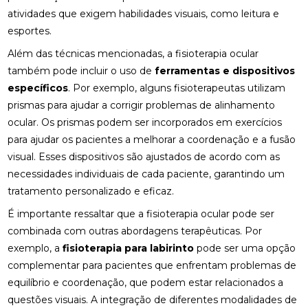
atividades que exigem habilidades visuais, como leitura e
COMO MONTAR SUA CLÍNICA?
esportes.
CONSULTA COM ACUPUNTURISTA: O QUE ESPERAR
Além das técnicas mencionadas, a fisioterapia ocular
também pode incluir o uso de
ferramentas e dispositivos
DESCUBRA A ACUPUNTURA RJ: BENEFÍCIOS E
específicos
. Por exemplo, alguns fisioterapeutas utilizam
PRÁTICAS
prismas para ajudar a corrigir problemas de alinhamento
ocular. Os prismas podem ser incorporados em exercícios
DESCUBRA COMO A PALMILHA PARA FASCITE
PLANTAR PODE ALIVIAR SUAS DORES
para ajudar os pacientes a melhorar a coordenação e a fusão
visual. Esses dispositivos são ajustados de acordo com as
DESCUBRA COMO A QUIROPRAXIA E A
necessidades individuais de cada paciente, garantindo um
FISIOTERAPIA PODEM TRANSFORMAR SUA SAÚDE
tratamento personalizado e eficaz.
DESCUBRA COMO UM QUIROPRATA PODE
É importante ressaltar que a fisioterapia ocular pode ser
TRANSFORMAR SUA SAÚDE
combinada com outras abordagens terapêuticas. Por
exemplo, a
DESCUBRA O PREÇO DA PALMILHA ORTOPÉDICA E
fisioterapia para labirinto
pode ser uma opção
COMO ESCOLHER A IDEAL
complementar para pacientes que enfrentam problemas de
equilíbrio e coordenação, que podem estar relacionados a
DESCUBRA O PREÇO DA PALMILHA ORTOPÉDICA E
questões visuais. A integração de diferentes modalidades de
COMO ESCOLHER A MELHOR