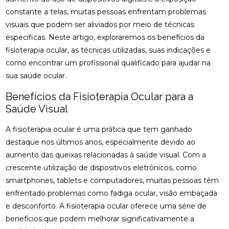
CIÁTICO
constante a telas, muitas pessoas enfrentam problemas
osteopatia cervical
osteopatia coluna
visuais que podem ser aliviados por meio de técnicas
ACUPUNTURA PARA ALIVIAR NERVO CIÁTICO
osteopatia hérnia de disco
osteopatia nervo ciático
específicas. Neste artigo, exploraremos os benefícios da
ACUPUNTURA PARA COLUNA: COMO ALIVIAR
fisioterapia ocular, as técnicas utilizadas, suas indicações e
palmilha esporão
palmilha fascite plantar
DORES E PROMOVER A SAÚDE
como encontrar um profissional qualificado para ajudar na
palmilha fascite plantar preço
palmilha joanete
sua saúde ocular.
ACUPUNTURA PARA ENXAQUECA ALIVIA A DOR E
palmilha ortopedica preço
palmilha para pé chato
MELHORA A QUALIDADE DE VIDA
Benefícios da Fisioterapia Ocular para a
palmilha para pé chato preço
Saúde Visual
ACUPUNTURA PARA ENXAQUECA: ALIVIE SUAS
DORES COM ESTA ABORDAGEM NATURAL
palmilha sob medida preço
quiropraxia
A fisioterapia ocular é uma prática que tem ganhado
quiropraxia RJ
quiropraxia cervical
ACUPUNTURA PARA ENXAQUECA: ALÍVIO EFICAZ
destaque nos últimos anos, especialmente devido ao
aumento das queixas relacionadas à saúde visual. Com a
quiropraxia em Niterói
quiropraxia nervo ciático
ACUPUNTURA PARA ENXAQUECA: ALÍVIO NATURAL
crescente utilização de dispositivos eletrônicos, como
quiropraxia para joelho
quiropraxia para nervo ciático
smartphones, tablets e computadores, muitas pessoas têm
ACUPUNTURA PARA NERVO CIÁTICO: ALÍVIO EFICAZ
quiropraxia perto
quiropraxia perto de mim
enfrentado problemas como fadiga ocular, visão embaçada
PARA A DOR E MELHORA DA MOBILIDADE
e desconforto. A fisioterapia ocular oferece uma série de
rpg escoliose
ACUPUNTURA PARA NERVO CIÁTICO: ALÍVIO EFICAZ
benefícios que podem melhorar significativamente a
PARA DOR E MELHORA DA MOBILIDADE