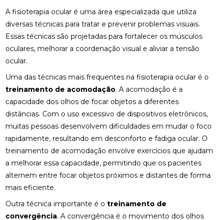
A fisioterapia ocular é uma área especializada que utiliza
COMO A ACUPUNTURA PODE ALIVIAR A
diversas técnicas para tratar e prevenir problemas visuais.
ENXAQUECA NATURALMENTE
Essas técnicas são projetadas para fortalecer os músculos
COMO A CONSULTA COM UM ACUPUNTURISTA
oculares, melhorar a coordenação visual e aliviar a tensão
PODE TRANSFORMAR SUA SAÚDE
ocular.
COMO A FISIOTERAPIA PODE AJUDAR NA
Uma das técnicas mais frequentes na fisioterapia ocular é o
REABILITAÇÃO DO LABIRINTO
treinamento de acomodação
. A acomodação é a
capacidade dos olhos de focar objetos a diferentes
COMO A FISIOTERAPIA RESPIRATÓRIA DOMICILIAR
distâncias. Com o uso excessivo de dispositivos eletrônicos,
PODE MELHORAR SUA QUALIDADE DE VIDA
muitas pessoas desenvolvem dificuldades em mudar o foco
COMO A OSTEOPATIA PARA COLUNA PODE
rapidamente, resultando em desconforto e fadiga ocular. O
MELHORAR SUA SAÚDE
treinamento de acomodação envolve exercícios que ajudam
a melhorar essa capacidade, permitindo que os pacientes
COMO A OSTEOPATIA PARA COLUNA PODE
TRANSFORMAR SUA SAÚDE
alternem entre focar objetos próximos e distantes de forma
mais eficiente.
COMO A OSTEOPATIA PODE AJUDAR NA
Outra técnica importante é o
treinamento de
TRATAMENTO DA HÉRNIA DE DISCO
convergência
. A convergência é o movimento dos olhos