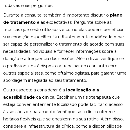
todas as suas perguntas.
FISIOTERAPIA RESPIRATÓRIA DOMICILIAR PARA
Durante a consulta, também é importante discutir o
plano
MELHORAR A QUALIDADE DE VIDA
de tratamento
e as expectativas. Pergunte sobre as
FISIOTERAPIA RESPIRATÓRIA DOMICILIAR:
técnicas que serão utilizadas e como elas podem beneficiar
BENEFÍCIOS INCRÍVEIS
sua condição específica. Um fisioterapeuta qualificado deve
ser capaz de personalizar o tratamento de acordo com suas
FISIOTERAPIA VESTIBULAR PARA LABIRINTITE:
necessidades individuais e fornecer informações sobre a
BENEFÍCIOS E TRATAMENTOS
duração e a frequência das sessões. Além disso, verifique se
FISIOTERAPIA VESTIBULAR PARA LABIRINTITE:
o profissional está disposto a trabalhar em conjunto com
COMO ALIVIAR SINTOMAS E MELHORAR A
outros especialistas, como oftalmologistas, para garantir uma
QUALIDADE DE VIDA
abordagem integrada ao seu tratamento.
FISIOTERAPIA VESTIBULAR PARA LABIRINTITE:
Outro aspecto a considerar é a
localização e a
COMO ALIVIAR SINTOMAS E MELHORAR O
acessibilidade
da clínica. Escolher um fisioterapeuta que
EQUILÍBRIO
esteja convenientemente localizado pode facilitar o acesso
FISIOTERAPIA VESTIBULAR PARA LABIRINTITE: O
às sessões de tratamento. Verifique se a clínica oferece
GUIA COMPLETO
horários flexíveis que se encaixem na sua rotina. Além disso,
considere a infraestrutura da clínica, como a disponibilidade
FISIOTERAPIA: BENEFÍCIOS E IMPORTÂNCIA DA