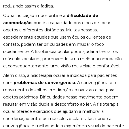
reduzindo assim a fadiga.
ENCONTRE QUIROPRAXIA PERTO DE VOCÊ
Outra indicação importante é a
dificuldade de
acomodação
ENCONTRE QUIROPRAXIA PERTO DE VOCÊ E
, que é a capacidade dos olhos de focar
MELHORE A SAÚDE
objetos a diferentes distâncias. Muitas pessoas,
especialmente aquelas que usam óculos ou lentes de
ENCONTRE QUIROPRAXIA PERTO DE VOCÊ E
contato, podem ter dificuldades em mudar o foco
MELHORE SUA SAÚDE
rapidamente. A fisioterapia ocular pode ajudar a treinar os
ENCONTRE QUIROPRAXIA PERTO DE VOCÊ PARA
músculos oculares, promovendo uma melhor acomodação
ALÍVIO E BEM-ESTAR
e, consequentemente, uma visão mais clara e confortável.
Além disso, a fisioterapia ocular é indicada para pacientes
ENCONTRE QUIROPRAXIA PERTO DE VOCÊ: TUDO
SOBRE O TEMA
com
problemas de convergência
. A convergência é o
movimento dos olhos em direção ao nariz ao olhar para
ESTRATÉGIAS PARA ALIVIAR O NEUROMA DE
objetos próximos. Dificuldades nesse movimento podem
MORTON COM PALMILHAS
resultar em visão dupla e desconforto ao ler. A fisioterapia
FATORES QUE IMPACTAM O PREÇO DE PALMILHA
ocular oferece exercícios que ajudam a melhorar a
3D
coordenação entre os músculos oculares, facilitando a
convergência e melhorando a experiência visual do paciente.
FISIOTERAPIA DE REABILITAÇÃO VESTIBULAR PARA