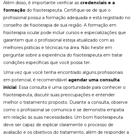
FISIOTERAPIA PARA LABIRINTO: TRATAMENTO
Além disso, é importante verificar as
credenciais e a
EFICAZ
formação
do fisioterapeuta. Certifique-se de que o
profissional possui a formação adequada e está registrado no
FISIOTERAPIA PARA REABILITAÇÃO DO LABIRINTO
conselho de fisioterapia de sua região. A formação em
FISIOTERAPIA PARA REABILITAÇÃO DO LABIRINTO
fisioterapia ocular pode incluir cursos e especializações que
E SEUS BENEFÍCIOS
garantem que o profissional esteja atualizado com as
melhores práticas e técnicas na área. Não hesite em
FISIOTERAPIA PARA REABILITAÇÃO DO LABIRINTO:
DESCUBRA COMO
perguntar sobre a experiência do fisioterapeuta em tratar
condições específicas que você possa ter.
FISIOTERAPIA RESPIRATÓRIA DOMICILIAR É A
Uma vez que você tenha encontrado alguns profissionais
SOLUÇÃO IDEAL PARA MELHORAR A SAÚDE
PULMONAR EM CASA
em potencial, é recomendável
agendar uma consulta
inicial
. Essa consulta é uma oportunidade para conhecer o
FISIOTERAPIA RESPIRATÓRIA DOMICILIAR É
fisioterapeuta, discutir suas preocupações e entender
SOLUÇÃO IDEAL PARA MELHORAR SAÚDE
PULMONAR EM CASA
melhor o tratamento proposto. Durante a consulta, observe
como o profissional se comunica e se demonstra empatia
FISIOTERAPIA RESPIRATÓRIA DOMICILIAR EFICAZ
em relação às suas necessidades. Um bom fisioterapeuta
deve ser capaz de explicar claramente o processo de
FISIOTERAPIA RESPIRATÓRIA DOMICILIAR EFICAZ:
avaliação e os objetivos do tratamento, além de responder a
SAIBA TUDO SOBRE O TEMA