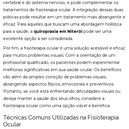
vertebral e do sistema nervoso, e pode complementar os
tratamentos de fisioterapia ocular. A integração dessas duas
CLÍNICA DE QUIROPRAXIA PERTO DE MIM:
ENCONTRE ALÍVIO E BEM-ESTAR NA REGIÃO
práticas pode resultar em um tratamento mais abrangente e
eficaz. Para aqueles que buscam uma abordagem holística
CLÍNICA DE QUIROPRAXIA PERTO DE MIM:
para a saúde, a
quiropraxia em Niterói
pode ser uma
ENCONTRE ALÍVIO E BEM-ESTAR NA SUA REGIÃO
excelente opção a ser considerada.
CLÍNICA DE QUIROPRAXIA PERTO DE MIM:
Por fim, a fisioterapia ocular é uma solução acessível e eficaz
ENCONTRE ALÍVIO E BEM-ESTAR PELA REGIÃO
para muitos problemas visuais. Com a orientação de um
profissional qualificado, os pacientes podem experimentar
CLÍNICA DE QUIROPRAXIA PERTO DE MIM:
LOCALIZE ALÍVIO E BEM-ESTAR NA SUA REGIÃO
melhorias significativas em sua saúde ocular. Os benefícios
vão além da simples correção de problemas visuais,
CLÍNICA DE QUIROPRAXIA PERTO DE MIM: TUDO
abrangendo aspectos físicos, emocionais e preventivos.
SOBRE O TEMA
Portanto, se você está enfrentando dificuldades visuais ou
COMO A ACUPUNTURA PODE ALIVIAR A
deseja manter a saúde dos seus olhos, considere a
ENXAQUECA DE FORMA EFICAZ
fisioterapia ocular como uma opção viável e benéfica.
COMO A ACUPUNTURA PODE ALIVIAR A
Técnicas Comuns Utilizadas na Fisioterapia
ENXAQUECA E MELHORAR SUA QUALIDADE DE
Ocular
VIDA