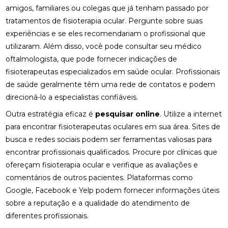
amigos, familiares ou colegas que já tenham passado por
FISIOTERAPIA PARA LABIRINTO: BENEFÍCIOS E
tratamentos de fisioterapia ocular. Pergunte sobre suas
TRATAMENTOS
experiências e se eles recomendariam o profissional que
FISIOTERAPIA PARA LABIRINTO: COMO O
utilizaram. Além disso, você pode consultar seu médico
TRATAMENTO PODE MELHORAR O EQUILÍBRIO E
oftalmologista, que pode fornecer indicações de
BEM-ESTAR
fisioterapeutas especializados em saúde ocular. Profissionais
de saúde geralmente têm uma rede de contatos e podem
FISIOTERAPIA PARA LABIRINTO: COMO O
TRATAMENTO PODE MELHORAR SEU EQUILÍBRIO E
direcioná-lo a especialistas confiáveis.
BEM-ESTAR
Outra estratégia eficaz é
pesquisar online
. Utilize a internet
FISIOTERAPIA PARA LABIRINTO: COMO TRATAR E
para encontrar fisioterapeutas oculares em sua área. Sites de
PREVENIR DISTÚRBIOS VESTIBULARES
busca e redes sociais podem ser ferramentas valiosas para
encontrar profissionais qualificados. Procure por clínicas que
FISIOTERAPIA PARA LABIRINTO: COMO TRATAR E
ofereçam fisioterapia ocular e verifique as avaliações e
PREVENIR DISTÚRBIOS VESTIBULARES
comentários de outros pacientes. Plataformas como
FISIOTERAPIA PARA LABIRINTO: SAIBA COMO O
Google, Facebook e Yelp podem fornecer informações úteis
TRATAMENTO PODE MELHORAR O EQUILÍBRIO E
sobre a reputação e a qualidade do atendimento de
BEM-ESTAR
diferentes profissionais.