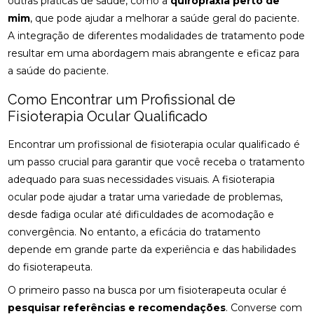
outras práticas de saúde, como a
quiropraxia perto de
mim
, que pode ajudar a melhorar a saúde geral do paciente.
FISIOTERAPIA OCULAR: SAIBA COMO MELHORAR A
A integração de diferentes modalidades de tratamento pode
SAÚDE DOS OLHOS E AUMENTAR O CONFORTO
VISUAL
resultar em uma abordagem mais abrangente e eficaz para
a saúde do paciente.
FISIOTERAPIA PARA LABIRINTITE: ALÍVIO E
CONFORTO
Como Encontrar um Profissional de
Fisioterapia Ocular Qualificado
FISIOTERAPIA PARA LABIRINTITE: COMO O
TRATAMENTO PODE MELHORAR SEU EQUILÍBRIO E
Encontrar um profissional de fisioterapia ocular qualificado é
QUALIDADE DE VIDA
um passo crucial para garantir que você receba o tratamento
adequado para suas necessidades visuais. A fisioterapia
FISIOTERAPIA PARA LABIRINTITE: COMO O
TRATAMENTO PODE MELHORAR SEU EQUILÍBRIO E
ocular pode ajudar a tratar uma variedade de problemas,
BEM-ESTAR
desde fadiga ocular até dificuldades de acomodação e
convergência. No entanto, a eficácia do tratamento
FISIOTERAPIA PARA LABIRINTITE: COMO O
TRATAMENTO PODE MELHORAR SEU EQUILÍBRIO E
depende em grande parte da experiência e das habilidades
QUALIDADE DE VIDA
do fisioterapeuta.
O primeiro passo na busca por um fisioterapeuta ocular é
FISIOTERAPIA PARA LABIRINTITE: MELHORE SEU
EQUILÍBRIO
pesquisar referências e recomendações
. Converse com