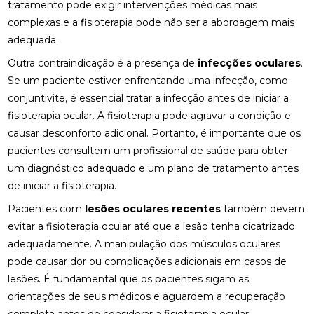
tratamento pode exigir intervenções médicas mais
TRATAMENTO PODE MELHORAR SEU EQUILÍBRIO E
QUALIDADE DE VIDA
complexas e a fisioterapia pode não ser a abordagem mais
adequada.
FISIOTERAPIA NA LABIRINTITE: DICAS PARA ALIVIAR
Outra contraindicação é a presença de
infecções oculares
.
SINTOMAS
Se um paciente estiver enfrentando uma infecção, como
FISIOTERAPIA NA REABILITAÇÃO VESTIBULAR: A
conjuntivite, é essencial tratar a infecção antes de iniciar a
SOLUÇÃO PARA DORES DE CABEÇA E EQUILÍBRIO
fisioterapia ocular. A fisioterapia pode agravar a condição e
causar desconforto adicional. Portanto, é importante que os
FISIOTERAPIA NA REABILITAÇÃO VESTIBULAR: UMA
ABORDAGEM EFICAZ PARA O TRATAMENTO
pacientes consultem um profissional de saúde para obter
um diagnóstico adequado e um plano de tratamento antes
FISIOTERAPIA NA REABILITAÇÃO VESTIBULAR
de iniciar a fisioterapia.
Pacientes com
lesões oculares recentes
também devem
FISIOTERAPIA NA REABILITAÇÃO VESTIBULAR E
SEUS BENEFÍCIOS
evitar a fisioterapia ocular até que a lesão tenha cicatrizado
adequadamente. A manipulação dos músculos oculares
FISIOTERAPIA NA REABILITAÇÃO VESTIBULAR
pode causar dor ou complicações adicionais em casos de
MELHORA O EQUILÍBRIO E A QUALIDADE DE VIDA
lesões. É fundamental que os pacientes sigam as
FISIOTERAPIA NO PÉ MELHORA SUA MOBILIDADE E
orientações de seus médicos e aguardem a recuperação
CONFORTO