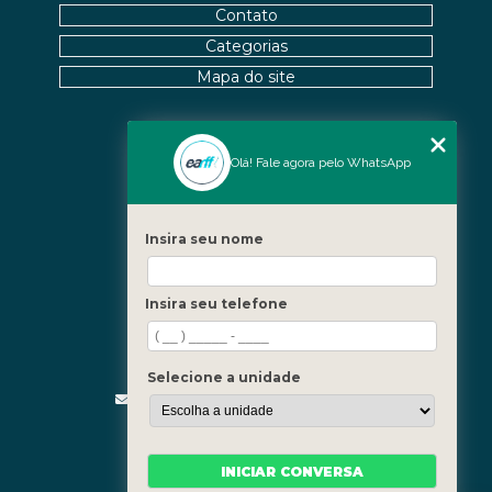
Contato
OSTEOPATIA E HÉRNIA DE DISCO COMO ALIVIAR A
Categorias
DOR DE FORMA EFICAZ
Mapa do site
OSTEOPATIA E HÉRNIA DE DISCO: SOLUÇÕES E
BENEFÍCIOS
Nossas Unidades
Olá! Fale agora pelo WhatsApp
OSTEOPATIA NERVO CIÁTICO: CAUSAS E
Icaraí - Niterói
TRATAMENTOS EFICAZES
Freguesia - Rio de Janeiro
Insira seu nome
OSTEOPATIA PARA NERVO CIÁTICO: ALÍVIO E
Barra - Rio de Janeiro
TRATAMENTO
Copacabana - Rio de Janeiro
Insira seu telefone
OSTEOPATIA PARA NERVO CIÁTICO: GUIA
Fale Conosco
COMPLETO
(21) 3619-5657
(21) 99390-3850
Selecione a unidade
OSTEOPATIA PERTO DE MIM: COMO ENCONTRAR O
TRATAMENTO IDEAL PARA SUA SAÚDE
contato@fisioterapiainvestigativa.com
Segunda a sexta, das 7h às 21h
OSTEOPATIA PERTO DE MIM: COMO ENCONTRAR O
TRATAMENTO IDEAL PARA SUAS DORES
INICIAR CONVERSA