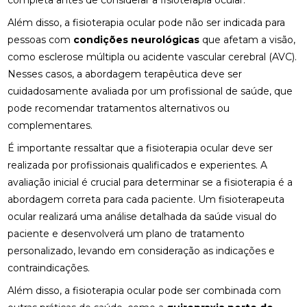
completa antes de considerar a fisioterapia ocular.
Além disso, a fisioterapia ocular pode não ser indicada para
FISIOTERAPIA NO PÉ PARA ALÍVIO E RECUPERAÇÃO
EFICIENTE
pessoas com
condições neurológicas
que afetam a visão,
como esclerose múltipla ou acidente vascular cerebral (AVC).
FISIOTERAPIA NO PÉ: BENEFÍCIOS E TRATAMENTOS
Nesses casos, a abordagem terapêutica deve ser
cuidadosamente avaliada por um profissional de saúde, que
FISIOTERAPIA OCULAR: BENEFÍCIOS E TÉCNICAS
pode recomendar tratamentos alternativos ou
FISIOTERAPIA OCULAR: BENEFÍCIOS E
complementares.
TRATAMENTOS PARA A SAÚDE VISUAL
É importante ressaltar que a fisioterapia ocular deve ser
realizada por profissionais qualificados e experientes. A
FISIOTERAPIA OCULAR: BENEFÍCIOS E
TRATAMENTOS
avaliação inicial é crucial para determinar se a fisioterapia é a
abordagem correta para cada paciente. Um fisioterapeuta
FISIOTERAPIA OCULAR: COMO MELHORAR A SAÚDE
ocular realizará uma análise detalhada da saúde visual do
DOS SEUS OLHOS E AUMENTAR O CONFORTO
VISUAL
paciente e desenvolverá um plano de tratamento
personalizado, levando em consideração as indicações e
FISIOTERAPIA OCULAR: MELHORE SUA VISÃO HOJE!
contraindicações.
Além disso, a fisioterapia ocular pode ser combinada com
FISIOTERAPIA OCULAR: MELHORES PRÁTICAS E
BENEFÍCIOS