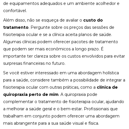
de equipamentos adequados e um ambiente acolhedor e
REABILITAÇÃO FÍSICA
confortável.
FISIOTERAPIA: BENEFÍCIOS E IMPORTÂNCIA PARA A
Além disso, não se esqueça de avaliar o
custo do
SUA SAÚDE
tratamento
. Pergunte sobre os preços das sessões de
FISIOTERAPIA: BENEFÍCIOS E TRATAMENTOS
fisioterapia ocular e se a clínica aceita planos de saúde.
Algumas clínicas podem oferecer pacotes de tratamento
MELHORES CLÍNICAS DE OSTEOPATIA
que podem ser mais econômicos a longo prazo. É
importante ter clareza sobre os custos envolvidos para evitar
MELHORES CLÍNICAS DE QUIROPRAXIA PARA
surpresas financeiras no futuro.
ALÍVIO DA DOR E BEM-ESTAR
Se você estiver interessado em uma abordagem holística
MELHORES PALMILHAS JOANETE PARA CONFORTO
para a saúde, considere também a possibilidade de integrar a
TOTAL
fisioterapia ocular com outras práticas, como a
clínica de
O QUE É QUIROPRAXIA E COMO ELA PODE
quiropraxia perto de mim
. A quiropraxia pode
BENEFICIAR SUA SAÚDE
complementar o tratamento de fisioterapia ocular, ajudando
a melhorar a saúde geral e o bem-estar. Profissionais que
O QUE É QUIROPRAXIA?
trabalham em conjunto podem oferecer uma abordagem
mais abrangente para a sua saúde visual e física.
O QUE É RPG NA FISIOTERAPIA?