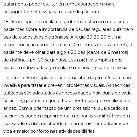
tratamento pode resultar em uma abordagem mais
DESCUBRA O PREÇO DA PALMILHA PARA PÉ CHATO
abrangente e eficaz para a saúde do paciente.
E COMO ESCOLHER A IDEAL
Os fisioterapeutas oculares também costumam educar os
pacientes sobre a importância de pausas regulares durante o
DESCUBRA O PREÇO DA PALMILHA SOB MEDIDA: 6
FATORES IMPORTANTES
uso de dispositivos eletrônicos. A regra 20-20-20 é uma
recomendação comum: a cada 20 minutos de uso de tela, o
DESCUBRA O PREÇO DA PALMILHA SOB MEDIDA: 6
paciente deve olhar para algo a 20 pés (cerca de 6 metros)
FATORES QUE INFLUENCIAM
de distância por 20 segundos. Essa prática simples pode
DESCUBRA O PREÇO DAS PALMILHAS PARA
ajudar a reduzir a fadiga ocular e melhorar o conforto visual.
FASCITE PLANTAR E COMO ESCOLHER A IDEAL
Por fim, a fisioterapia ocular é uma abordagem eficaz e não
invasiva para tratar e prevenir problemas visuais. As técnicas
DESCUBRA ONDE FAZER FISIOTERAPIA
RESPIRATÓRIA COM QUALIDADE E SEGURANÇA
utilizadas são adaptadas às necessidades individuais de cada
paciente, garantindo que o tratamento seja personalizado e
DESCUBRA OS BENEFÍCIOS DA ACUPUNTURA RJ
eficaz. Com a orientação de um profissional qualificado, os
PARA A SUA SAÚDE
pacientes podem experimentar melhorias significativas em
DESCUBRA OS BENEFÍCIOS DA ACUPUNTURA RJ
sua saúde ocular, resultando em uma melhor qualidade de
PARA SUA SAÚDE E BEM-ESTAR
vida e maior conforto nas atividades diárias.