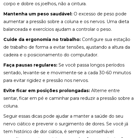
E COMO ESCOLHER A IDEAL
corpo e dobre os joelhos, não a cintura.
DESCUBRA O PREÇO DA PALMILHA SOB MEDIDA: 6
Mantenha um peso saudável:
O excesso de peso pode
FATORES IMPORTANTES
aumentar a pressão sobre a coluna e os nervos. Uma dieta
balanceada e exercícios ajudam a controlar o peso.
DESCUBRA O PREÇO DA PALMILHA SOB MEDIDA: 6
FATORES QUE INFLUENCIAM
Cuide da ergonomia no trabalho:
Configure sua estação
de trabalho de forma a evitar tensões, ajustando a altura da
DESCUBRA O PREÇO DAS PALMILHAS PARA
cadeira e o posicionamento do computador.
FASCITE PLANTAR E COMO ESCOLHER A IDEAL
Faça pausas regulares:
Se você passa longos períodos
DESCUBRA ONDE FAZER FISIOTERAPIA
sentado, levante-se e movimente-se a cada 30-60 minutos
RESPIRATÓRIA COM QUALIDADE E SEGURANÇA
para evitar rigidez e pressão nos nervos.
DESCUBRA OS BENEFÍCIOS DA ACUPUNTURA RJ
Evite ficar em posições prolongadas:
Alterne entre
PARA A SUA SAÚDE
sentar, ficar em pé e caminhar para reduzir a pressão sobre a
coluna.
DESCUBRA OS BENEFÍCIOS DA ACUPUNTURA RJ
PARA SUA SAÚDE E BEM-ESTAR
Seguir essas dicas pode ajudar a manter a saúde do seu
nervo ciático e prevenir o surgimento de dores. Se você já
DESCUBRA OS BENEFÍCIOS DA CLÍNICA DE
tem histórico de dor ciática, é sempre aconselhável
QUIROPRAXIA PARA SUA SAÚDE