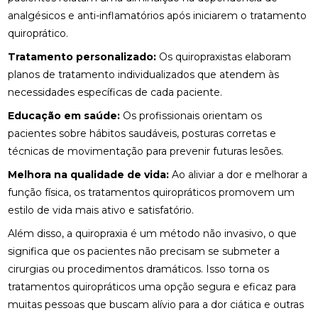
COMO ENCONTRAR QUIROPRAXIA PERTO DE VOCÊ
PARA ALÍVIO DAS DORES
analgésicos e anti-inflamatórios após iniciarem o tratamento
quiroprático.
COMO ENCONTRAR UM ACUPUNTURISTA
QUALIFICADO
Tratamento personalizado:
Os quiropraxistas elaboram
planos de tratamento individualizados que atendem às
COMO ESCOLHER A PALMILHA IDEAL PARA PÉ
necessidades específicas de cada paciente.
CHATO E MELHORAR SEU CONFORTO
Educação em saúde:
Os profissionais orientam os
COMO ESCOLHER O MELHOR ACUPUNTURISTA
pacientes sobre hábitos saudáveis, posturas corretas e
PARA SUAS NECESSIDADES DE SAÚDE
técnicas de movimentação para prevenir futuras lesões.
COMO ESCOLHER O MELHOR ACUPUNTURISTA
Melhora na qualidade de vida:
Ao aliviar a dor e melhorar a
PARA VOCÊ
função física, os tratamentos quiropráticos promovem um
estilo de vida mais ativo e satisfatório.
COMO FUNCIONA A CONSULTA COM UM
ACUPUNTURISTA E O QUE ESPERAR
Além disso, a quiropraxia é um método não invasivo, o que
significa que os pacientes não precisam se submeter a
COMO MELHORAR O ATENDIMENTO DA SUA
cirurgias ou procedimentos dramáticos. Isso torna os
CLÍNICA?
tratamentos quiropráticos uma opção segura e eficaz para
COMO MONTAR SUA CLÍNICA?
muitas pessoas que buscam alívio para a dor ciática e outras