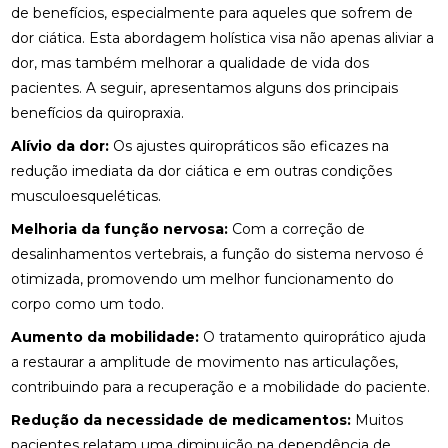
de benefícios, especialmente para aqueles que sofrem de
COMO A OSTEOPATIA RJ PODE MELHORAR SUA
dor ciática. Esta abordagem holística visa não apenas aliviar a
QUALIDADE DE VIDA
dor, mas também melhorar a qualidade de vida dos
COMO A PALMILHA PARA ESPORÃO PODE ALIVIAR
pacientes. A seguir, apresentamos alguns dos principais
SUAS DORES
benefícios da quiropraxia.
COMO A PALMILHA PARA FASCITE PLANTAR PODE
Alívio da dor:
Os ajustes quiropráticos são eficazes na
ALIVIAR SUAS DORES
redução imediata da dor ciática e em outras condições
musculoesqueléticas.
COMO A QUIROPRAXIA PODE AJUDAR NO
TRATAMENTO DA ESCOLIOSE
Melhoria da função nervosa:
Com a correção de
desalinhamentos vertebrais, a função do sistema nervoso é
COMO A QUIROPRAXIA PODE ALIVIAR DORES NO
otimizada, promovendo um melhor funcionamento do
JOELHO
corpo como um todo.
COMO AS PALMILHAS AJUDAM NO SEU
Aumento da mobilidade:
O tratamento quiroprático ajuda
TRATAMENTO?
a restaurar a amplitude de movimento nas articulações,
contribuindo para a recuperação e a mobilidade do paciente.
COMO AS PALMILHAS PARA JOANETE PODEM
MELHORAR SEU CONFORTO
Redução da necessidade de medicamentos:
Muitos
pacientes relatam uma diminuição na dependência de