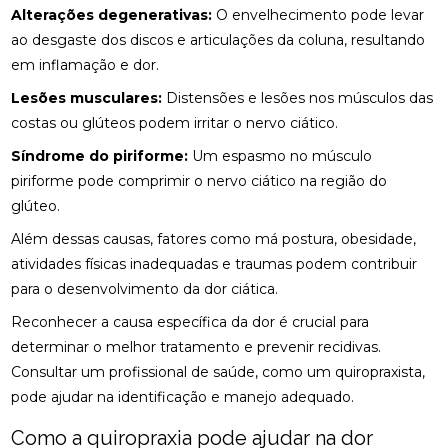
Alterações degenerativas:
O envelhecimento pode levar
BENEFÍCIOS DA QUIROPRAXIA NA FISIOTERAPIA
ao desgaste dos discos e articulações da coluna, resultando
BENEFÍCIOS DA QUIROPRAXIA PARA A SAÚDE
em inflamação e dor.
Lesões musculares:
Distensões e lesões nos músculos das
BENEFÍCIOS DA QUIROPRAXIA PARA ALIVIAR O
NERVO CIÁTICO
costas ou glúteos podem irritar o nervo ciático.
Síndrome do piriforme:
Um espasmo no músculo
BENEFÍCIOS DA QUIROPRAXIA PARA JOELHO E
piriforme pode comprimir o nervo ciático na região do
COMO FUNCIONA
glúteo.
BENEFÍCIOS DA QUIROPRAXIA PARA O NERVO
Além dessas causas, fatores como má postura, obesidade,
CIÁTICO
atividades físicas inadequadas e traumas podem contribuir
BENEFÍCIOS DA QUIROPRAXIA PARA SUA SAÚDE
para o desenvolvimento da dor ciática.
Reconhecer a causa específica da dor é crucial para
BENEFÍCIOS DAS PALMILHAS PARA JOANETE
determinar o melhor tratamento e prevenir recidivas.
CLÍNICA DE OSTEOPATIA: COMO ESCOLHER A
Consultar um profissional de saúde, como um quiropraxista,
MELHOR PARA SUAS NECESSIDADES
pode ajudar na identificação e manejo adequado.
CLÍNICA DE QUIROPRAXIA PERTO DE MIM:
Como a quiropraxia pode ajudar na dor