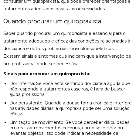
consultar um quiropraxista, que pode oferecer orientações e
DESCUBRA OS BENEFÍCIOS DA OSTEOPATIA
tratamentos adequados para suas necessidades.
DESCUBRA OS BENEFÍCIOS DA QUIROPRAXIA NA
Quando procurar um quiropraxista
FISIOTERAPIA
Saber quando procurar um quiropraxista é essencial para o
DESCUBRA OS BENEFÍCIOS DE UMA CLÍNICA DE
tratamento adequado e eficaz das condições relacionadas à
OSTEOPATIA PARA SUA SAÚDE
dor ciática e outros problemas musculoesqueléticos.
Existem sinais e sintomas que indicam que a intervenção de
DICAS PARA ESCOLHER A MELHOR PALMILHA PARA
JOANETE
um profissional pode ser necessária.
Sinais para procurar um quiropraxista:
EM QUAIS CASOS A FISIOTERAPIA É
RECOMENDADA?
Dor intensa: Se você está sentindo dor ciática aguda que
não responde a tratamentos caseiros, é hora de buscar
ENCONTRE A CLÍNICA DE QUIROPRAXIA PERTO DE
ajuda profissional.
VOCÊ
Dor persistente: Quando a dor se torna crônica e interfere
nas atividades diárias, a quiropraxia pode ser uma solução
ENCONTRE A MELHOR CLÍNICA DE QUIROPRAXIA
eficaz.
PERTO DE VOCÊ
Limitação de movimento: Se você perceber dificuldades
em realizar movimentos comuns, como se inclinar ou
ENCONTRE QUIROPRAXIA PERTO DE VOCÊ
levantar objetos, isso pode indicar a necessidade de