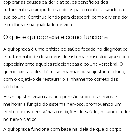
explorar as causas da dor ciática, os benefícios dos
osteopatia hérnia de disco
osteopatia nervo ciático
tratamentos quiropráticos e dicas para manter a saúde da
ACUPUNTURA PARA COLUNA: COMO ALIVIAR
palmilha esporão
palmilha fascite plantar
sua coluna. Continue lendo para descobrir como aliviar a dor
DORES E PROMOVER A SAÚDE
e melhorar sua qualidade de vida.
palmilha fascite plantar preço
palmilha joanete
ACUPUNTURA PARA ENXAQUECA ALIVIA A DOR E
palmilha ortopedica preço
palmilha para pé chato
MELHORA A QUALIDADE DE VIDA
O que é quiropraxia e como funciona
palmilha para pé chato preço
ACUPUNTURA PARA ENXAQUECA: ALIVIE SUAS
A quiropraxia é uma prática de saúde focada no diagnóstico
DORES COM ESTA ABORDAGEM NATURAL
palmilha sob medida preço
quiropraxia
e tratamento de desordens do sistema musculoesquelético,
especialmente aquelas relacionadas à coluna vertebral. O
quiropraxia RJ
quiropraxia cervical
ACUPUNTURA PARA ENXAQUECA: ALÍVIO EFICAZ
quiropraxista utiliza técnicas manuais para ajustar a coluna,
quiropraxia em Niterói
quiropraxia nervo ciático
com o objetivo de restaurar o alinhamento correto das
ACUPUNTURA PARA ENXAQUECA: ALÍVIO NATURAL
quiropraxia para joelho
quiropraxia para nervo ciático
vértebras.
ACUPUNTURA PARA NERVO CIÁTICO: ALÍVIO EFICAZ
quiropraxia perto
quiropraxia perto de mim
Esses ajustes visam aliviar a pressão sobre os nervos e
PARA A DOR E MELHORA DA MOBILIDADE
melhorar a função do sistema nervoso, promovendo um
rpg escoliose
ACUPUNTURA PARA NERVO CIÁTICO: ALÍVIO EFICAZ
efeito positivo em várias condições de saúde, incluindo a dor
PARA DOR E MELHORA DA MOBILIDADE
no nervo ciático.
A quiropraxia funciona com base na ideia de que o corpo
ACUPUNTURA PARA O NERVO CIÁTICO: ALÍVIO