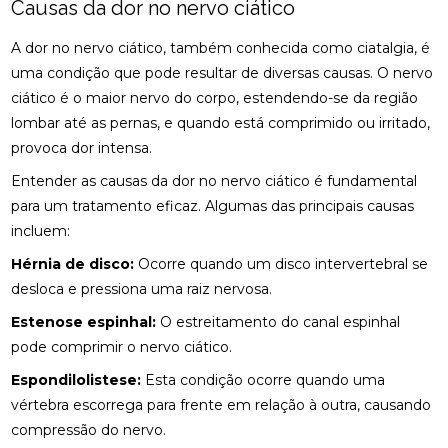
Causas da dor no nervo ciático
BENEFÍCIOS DA OSTEOPATIA RJ PARA SUA SAÚDE
A dor no nervo ciático, também conhecida como ciatalgia, é
uma condição que pode resultar de diversas causas. O nervo
BENEFÍCIOS DA PALMILA ORTOPÉDICA PARA
SAÚDE
ciático é o maior nervo do corpo, estendendo-se da região
lombar até as pernas, e quando está comprimido ou irritado,
BENEFÍCIOS DA PALMILHA PARA JOANETE QUE
provoca dor intensa.
VOCÊ PRECISA CONHECER
Entender as causas da dor no nervo ciático é fundamental
BENEFÍCIOS DA QUIROPRAXIA CERVICAL
para um tratamento eficaz. Algumas das principais causas
incluem:
BENEFÍCIOS DA QUIROPRAXIA CERVICAL PARA SUA
SAÚDE
Hérnia de disco:
Ocorre quando um disco intervertebral se
desloca e pressiona uma raiz nervosa.
BENEFÍCIOS DA QUIROPRAXIA CERVICAL PARA SUA
SAÚDE: GUIA COMPLETO
Estenose espinhal:
O estreitamento do canal espinhal
pode comprimir o nervo ciático.
BENEFÍCIOS DA QUIROPRAXIA CERVICAL: UM GUIA
COMPLETO
Espondilolistese:
Esta condição ocorre quando uma
vértebra escorrega para frente em relação à outra, causando
BENEFÍCIOS DA QUIROPRAXIA EM NITERÓI
compressão do nervo.