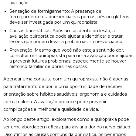
avaliação.
ENCONTRE QUIROPRAXIA PERTO DE VOCÊ E
Sensação de formigamento: A presença de
MELHORE A SAÚDE
formigamento ou dormência nas pernas, pés ou glúteos
deve ser investigada por um quiropraxista.
ENCONTRE QUIROPRAXIA PERTO DE VOCÊ E
Causas traumáticas: Após um acidente ou lesão, a
MELHORE SUA SAÚDE
avaliação quiroprática pode ajudar a identificar e tratar
lesões que podem levar a problemas no nervo ciático.
ENCONTRE QUIROPRAXIA PERTO DE VOCÊ PARA
Prevenção: Mesmo que você não esteja sentindo dor,
ALÍVIO E BEM-ESTAR
consultar um quiropraxista para uma avaliação pode ajudar
a prevenir futuros problemas, especialmente se houver
ENCONTRE QUIROPRAXIA PERTO DE VOCÊ: TUDO
histórico familiar de dores nas costas.
SOBRE O TEMA
Agendar uma consulta com um quiropraxista não é apenas
ESTRATÉGIAS PARA ALIVIAR O NEUROMA DE
para tratamento de dor; é uma oportunidade de receber
MORTON COM PALMILHAS
orientação sobre hábitos saudáveis, ergonomia e cuidados
FATORES QUE IMPACTAM O PREÇO DE PALMILHA
com a coluna. A avaliação precoce pode prevenir
3D
complicações e melhorar a qualidade de vida.
Ao longo deste artigo, exploramos como a quiropraxia pode
FISIOTERAPIA DE REABILITAÇÃO VESTIBULAR PARA
MELHORAR SEU EQUILÍBRIO
ser uma abordagem eficaz para aliviar a dor no nervo ciático.
Discutimos as causas comuns da dor ciática, os benefícios