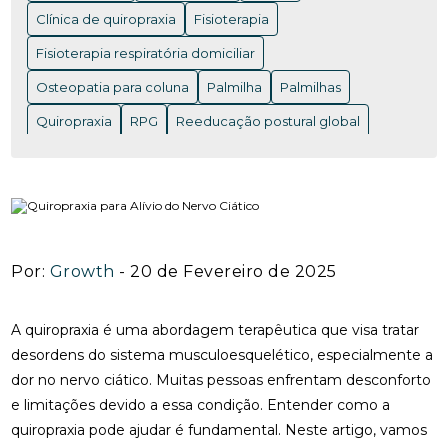
ACUPUNTURA EM NITERÓI: BENEFÍCIOS E ONDE
ENCONTRAR OS MELHORES PROFISSIONAIS
Clínica de quiropraxia
Fisioterapia
Fisioterapia respiratória domiciliar
ACUPUNTURA EM NITERÓI: BENEFÍCIOS QUE VOCÊ
PRECISA CONHECER
Osteopatia para coluna
Palmilha
Palmilhas
ACUPUNTURA EM NITERÓI: DESCUBRA OS
Quiropraxia
RPG
Reeducação postural global
BENEFÍCIOS DESSA TERAPIA MILENAR
Rpg para coluna
Saúde
Saúde
acupuntura RJ
ACUPUNTURA EM NITERÓI: DESCUBRA OS
acupuntura cervical
acupuntura coluna
BENEFÍCIOS E ENCONTRE OS MELHORES
ESPECIALISTAS NA REGIÃO
acupunturista consulta
clínica de quiropraxia perto de mim
ACUPUNTURA NERVO CIÁTICO: BENEFÍCIOS
Por:
Growth
- 20 de Fevereiro de 2025
INCRÍVEIS PARA ALÍVIO
fisioterapia de reabilitação vestibular
ACUPUNTURA PARA ALIVIAR A DOR DO NERVO
fisioterapia na reabilitação vestibular
fisioterapia ocular
A quiropraxia é uma abordagem terapêutica que visa tratar
CIÁTICO E MELHORAR A QUALIDADE DE VIDA
desordens do sistema musculoesquelético, especialmente a
fisioterapia para labirinto
dor no nervo ciático. Muitas pessoas enfrentam desconforto
ACUPUNTURA PARA ALIVIAR DOR NO NERVO
onde fazer fisioterapia respiratória
osteopatia RJ
CIÁTICO
e limitações devido a essa condição. Entender como a
osteopatia cervical
osteopatia coluna
quiropraxia pode ajudar é fundamental. Neste artigo, vamos
ACUPUNTURA PARA ALIVIAR NERVO CIÁTICO