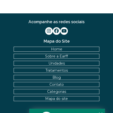
FISIOTERAPIA NA LABIRINTITE: DICAS PARA ALIVIAR
SINTOMAS
FISIOTERAPIA NA REABILITAÇÃO VESTIBULAR: A
Acompanhe as redes sociais
SOLUÇÃO PARA DORES DE CABEÇA E EQUILÍBRIO
FISIOTERAPIA NA REABILITAÇÃO VESTIBULAR: UMA
ABORDAGEM EFICAZ PARA O TRATAMENTO
Mapa do Site
Home
FISIOTERAPIA NA REABILITAÇÃO VESTIBULAR
Sobre a Earff
FISIOTERAPIA NA REABILITAÇÃO VESTIBULAR E
Unidades
SEUS BENEFÍCIOS
Tratamentos
Blog
FISIOTERAPIA NA REABILITAÇÃO VESTIBULAR
MELHORA O EQUILÍBRIO E A QUALIDADE DE VIDA
Contato
Categorias
FISIOTERAPIA NO PÉ MELHORA SUA MOBILIDADE E
CONFORTO
Mapa do site
FISIOTERAPIA NO PÉ PARA ALÍVIO E RECUPERAÇÃO