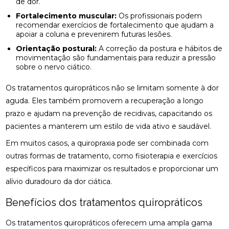
de dor.
Fortalecimento muscular:
Os profissionais podem
COMO A CONSULTA COM UM ACUPUNTURISTA
recomendar exercícios de fortalecimento que ajudam a
PODE TRANSFORMAR SUA SAÚDE
apoiar a coluna e prevenirem futuras lesões.
Orientação postural:
A correção da postura e hábitos de
COMO A FISIOTERAPIA PODE AJUDAR NA
movimentação são fundamentais para reduzir a pressão
REABILITAÇÃO DO LABIRINTO
sobre o nervo ciático.
COMO A FISIOTERAPIA RESPIRATÓRIA DOMICILIAR
Os tratamentos quiropráticos não se limitam somente à dor
PODE MELHORAR SUA QUALIDADE DE VIDA
aguda. Eles também promovem a recuperação a longo
prazo e ajudam na prevenção de recidivas, capacitando os
COMO A OSTEOPATIA PARA COLUNA PODE
MELHORAR SUA SAÚDE
pacientes a manterem um estilo de vida ativo e saudável.
Em muitos casos, a quiropraxia pode ser combinada com
COMO A OSTEOPATIA PARA COLUNA PODE
TRANSFORMAR SUA SAÚDE
outras formas de tratamento, como fisioterapia e exercícios
específicos para maximizar os resultados e proporcionar um
COMO A OSTEOPATIA PODE AJUDAR NA
alívio duradouro da dor ciática.
TRATAMENTO DA HÉRNIA DE DISCO
Benefícios dos tratamentos quiropráticos
COMO A OSTEOPATIA PODE ALIVIAR A DOR NO
NERVO CIÁTICO
Os tratamentos quiropráticos oferecem uma ampla gama