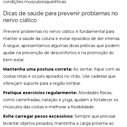
condições musculoesqueléticas.
CONSULTA COM ACUPUNTURISTA: O QUE ESPERAR
Dicas de saúde para prevenir problemas no
DESCUBRA A ACUPUNTURA RJ: BENEFÍCIOS E
nervo ciático
PRÁTICAS
Prevenir problemas no nervo ciático é fundamental para
DESCUBRA COMO A PALMILHA PARA FASCITE
manter a saúde da coluna e evitar episódios de dor intensa.
PLANTAR PODE ALIVIAR SUAS DORES
A seguir, apresentamos algumas dicas práticas que podem
ajudar na prevenção de desconfortos e na promoção do
DESCUBRA COMO A QUIROPRAXIA E A
FISIOTERAPIA PODEM TRANSFORMAR SUA SAÚDE
bem-estar.
Mantenha uma postura correta:
Ao sentar, fique com as
DESCUBRA COMO UM QUIROPRATA PODE
TRANSFORMAR SUA SAÚDE
costas retas e os pés apoiados no chão. Use cadeiras que
ofereçam suporte para a região lombar.
DESCUBRA O PREÇO DA PALMILHA ORTOPÉDICA E
Pratique exercícios regularmente:
COMO ESCOLHER A IDEAL
Atividades físicas,
como caminhadas, natação e yoga, ajudam a fortalecer os
DESCUBRA O PREÇO DA PALMILHA ORTOPÉDICA E
músculos das costas e melhorar a flexibilidade.
COMO ESCOLHER A MELHOR
Evite carregar pesos excessivos:
Sempre que precisar
DESCUBRA O PREÇO DA PALMILHA PARA PÉ CHATO
levantar objetos pesados, mantenha a carga próxima ao