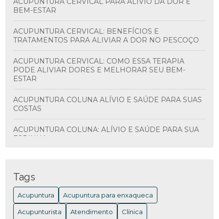
ACUPUNTURA CERVICAL PARA ALÍVIO DA DOR E
BEM-ESTAR
ACUPUNTURA CERVICAL: BENEFÍCIOS E
TRATAMENTOS PARA ALIVIAR A DOR NO PESCOÇO
ACUPUNTURA CERVICAL: COMO ESSA TERAPIA
PODE ALIVIAR DORES E MELHORAR SEU BEM-
ESTAR
ACUPUNTURA COLUNA ALÍVIO E SAÚDE PARA SUAS
COSTAS
ACUPUNTURA COLUNA: ALÍVIO E SAÚDE PARA SUA
ESPINHA
ACUPUNTURA COLUNA: BENEFÍCIOS E
TRATAMENTOS
Tags
ACUPUNTURA COLUNA: BENEFÍCIOS E COMO
Acupuntura
Acupuntura para enxaqueca
FUNCIONA PARA ALIVIAR DORES
Acupunturista
Atendimento
Clínica