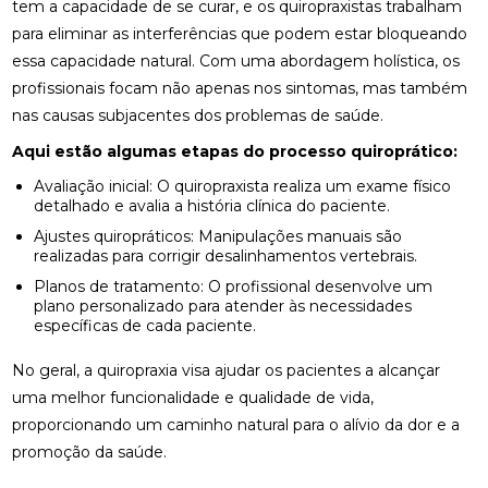
NATURAL E EFICAZ
tem a capacidade de se curar, e os quiropraxistas trabalham
para eliminar as interferências que podem estar bloqueando
ACUPUNTURA PERTO DE MIM: ENCONTRE O
essa capacidade natural. Com uma abordagem holística, os
MELHOR ATENDIMENTO NA SUA REGIÃO
profissionais focam não apenas nos sintomas, mas também
ACUPUNTURA PERTO DE MIM: ENCONTRE O
nas causas subjacentes dos problemas de saúde.
MELHOR ATENDIMENTO PARA SEU BEM-ESTAR
Aqui estão algumas etapas do processo quiroprático:
ACUPUNTURA RJ: ALÍVIO E BEM-ESTAR
Avaliação inicial: O quiropraxista realiza um exame físico
detalhado e avalia a história clínica do paciente.
ACUPUNTURA RJ: DESCUBRA OS BENEFÍCIOS E
Ajustes quiropráticos: Manipulações manuais são
ONDE ENCONTRAR
realizadas para corrigir desalinhamentos vertebrais.
Planos de tratamento: O profissional desenvolve um
ACUPUNTURA: BENEFÍCIOS E APLICAÇÕES PARA
plano personalizado para atender às necessidades
SUA SAÚDE
específicas de cada paciente.
BENEFÍCIOS DA ACUPUNTURA PARA SAÚDE
No geral, a quiropraxia visa ajudar os pacientes a alcançar
uma melhor funcionalidade e qualidade de vida,
BENEFÍCIOS DA ACUPUNTURA RJ PARA SAÚDE E
proporcionando um caminho natural para o alívio da dor e a
BEM-ESTAR
promoção da saúde.
BENEFÍCIOS DA OSTEOPATIA PARA A COLUNA