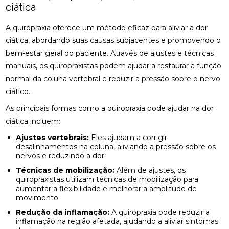
ENCONTRE ALÍVIO E BEM-ESTAR NA REGIÃO
ciática
CLÍNICA DE QUIROPRAXIA PERTO DE MIM:
A quiropraxia oferece um método eficaz para aliviar a dor
ENCONTRE ALÍVIO E BEM-ESTAR NA SUA REGIÃO
ciática, abordando suas causas subjacentes e promovendo o
bem-estar geral do paciente. Através de ajustes e técnicas
CLÍNICA DE QUIROPRAXIA PERTO DE MIM:
ENCONTRE ALÍVIO E BEM-ESTAR PELA REGIÃO
manuais, os quiropraxistas podem ajudar a restaurar a função
normal da coluna vertebral e reduzir a pressão sobre o nervo
CLÍNICA DE QUIROPRAXIA PERTO DE MIM:
ciático.
LOCALIZE ALÍVIO E BEM-ESTAR NA SUA REGIÃO
As principais formas como a quiropraxia pode ajudar na dor
CLÍNICA DE QUIROPRAXIA PERTO DE MIM: TUDO
ciática incluem:
SOBRE O TEMA
Ajustes vertebrais:
Eles ajudam a corrigir
desalinhamentos na coluna, aliviando a pressão sobre os
COMO A ACUPUNTURA PODE ALIVIAR A
nervos e reduzindo a dor.
ENXAQUECA DE FORMA EFICAZ
Técnicas de mobilização:
Além de ajustes, os
COMO A ACUPUNTURA PODE ALIVIAR A
quiropraxistas utilizam técnicas de mobilização para
ENXAQUECA E MELHORAR SUA QUALIDADE DE
aumentar a flexibilidade e melhorar a amplitude de
VIDA
movimento.
Redução da inflamação:
A quiropraxia pode reduzir a
COMO A ACUPUNTURA PODE ALIVIAR A
inflamação na região afetada, ajudando a aliviar sintomas
ENXAQUECA NATURALMENTE