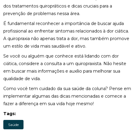
FISIOTERAPIA DE REABILITAÇÃO VESTIBULAR PARA
dos tratamentos quiropráticos e dicas cruciais para a
MELHORAR SEU EQUILÍBRIO
prevenção de problemas nessa área.
FISIOTERAPIA MOTORA E RESPIRATÓRIA:
É fundamental reconhecer a importância de buscar ajuda
BENEFÍCIOS E PRÁTICAS
profissional ao enfrentar sintomas relacionados à dor ciática.
A quiropraxia não apenas trata a dor, mas também promove
FISIOTERAPIA MOTORA E RESPIRATÓRIA:
BENEFÍCIOS E PRÁTICAS ESSENCIAIS
um estilo de vida mais saudável e ativo.
Se você ou alguém que conhece está lidando com dor
FISIOTERAPIA MOTORA E RESPIRATÓRIA:
BENEFÍCIOS E ABORDAGENS EFICAZES
ciática, considere a consulta a um quiropraxista. Não hesite
em buscar mais informações e auxílio para melhorar sua
FISIOTERAPIA NA LABIRINTITE: COMO O
qualidade de vida.
TRATAMENTO PODE AJUDAR NA RECUPERAÇÃO
Como você tem cuidado da sua saúde da coluna? Pense em
FISIOTERAPIA NA LABIRINTITE: COMO O
implementar algumas das dicas mencionadas e comece a
TRATAMENTO PODE MELHORAR SEU EQUILÍBRIO E
fazer a diferença em sua vida hoje mesmo!
QUALIDADE DE VIDA
Tags:
FISIOTERAPIA NA LABIRINTITE: COMO O
TRATAMENTO PODE MELHORAR SEU EQUILÍBRIO E
Saúde
QUALIDADE DE VIDA