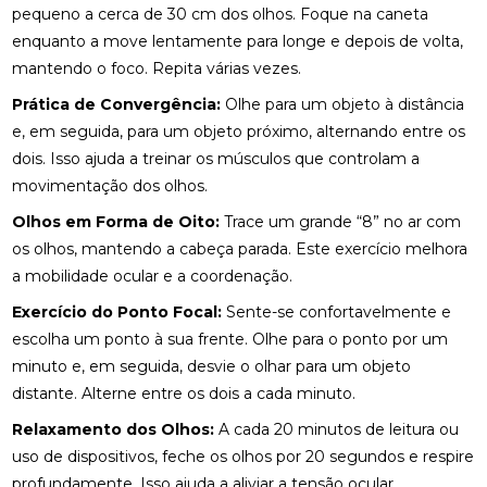
COMO ENCONTRAR QUIROPRAXIA PERTO DE VOCÊ
pequeno a cerca de 30 cm dos olhos. Foque na caneta
PARA ALÍVIO DAS DORES
enquanto a move lentamente para longe e depois de volta,
COMO ENCONTRAR UM ACUPUNTURISTA
mantendo o foco. Repita várias vezes.
QUALIFICADO
Prática de Convergência:
Olhe para um objeto à distância
e, em seguida, para um objeto próximo, alternando entre os
COMO ESCOLHER A PALMILHA IDEAL PARA PÉ
CHATO E MELHORAR SEU CONFORTO
dois. Isso ajuda a treinar os músculos que controlam a
movimentação dos olhos.
COMO ESCOLHER O MELHOR ACUPUNTURISTA
PARA SUAS NECESSIDADES DE SAÚDE
Olhos em Forma de Oito:
Trace um grande “8” no ar com
os olhos, mantendo a cabeça parada. Este exercício melhora
COMO ESCOLHER O MELHOR ACUPUNTURISTA
a mobilidade ocular e a coordenação.
PARA VOCÊ
Exercício do Ponto Focal:
Sente-se confortavelmente e
COMO FUNCIONA A CONSULTA COM UM
escolha um ponto à sua frente. Olhe para o ponto por um
ACUPUNTURISTA E O QUE ESPERAR
minuto e, em seguida, desvie o olhar para um objeto
distante. Alterne entre os dois a cada minuto.
COMO MELHORAR O ATENDIMENTO DA SUA
CLÍNICA?
Relaxamento dos Olhos:
A cada 20 minutos de leitura ou
uso de dispositivos, feche os olhos por 20 segundos e respire
COMO MONTAR SUA CLÍNICA?
profundamente. Isso ajuda a aliviar a tensão ocular.