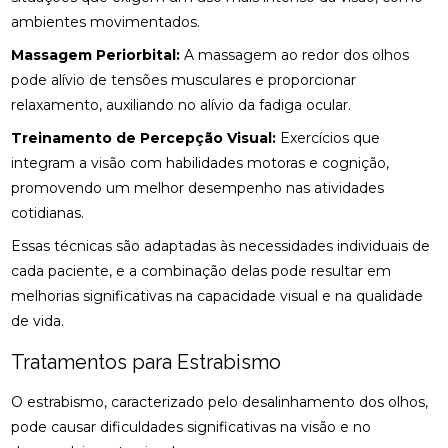
ENCONTRE ALÍVIO E BEM-ESTAR NA REGIÃO
ambientes movimentados.
CLÍNICA DE QUIROPRAXIA PERTO DE MIM:
Massagem Periorbital:
A massagem ao redor dos olhos
ENCONTRE ALÍVIO E BEM-ESTAR NA SUA REGIÃO
pode alívio de tensões musculares e proporcionar
relaxamento, auxiliando no alívio da fadiga ocular.
CLÍNICA DE QUIROPRAXIA PERTO DE MIM:
ENCONTRE ALÍVIO E BEM-ESTAR PELA REGIÃO
Treinamento de Percepção Visual:
Exercícios que
integram a visão com habilidades motoras e cognição,
CLÍNICA DE QUIROPRAXIA PERTO DE MIM:
LOCALIZE ALÍVIO E BEM-ESTAR NA SUA REGIÃO
promovendo um melhor desempenho nas atividades
cotidianas.
CLÍNICA DE QUIROPRAXIA PERTO DE MIM: TUDO
Essas técnicas são adaptadas às necessidades individuais de
SOBRE O TEMA
cada paciente, e a combinação delas pode resultar em
COMO A ACUPUNTURA PODE ALIVIAR A
melhorias significativas na capacidade visual e na qualidade
ENXAQUECA DE FORMA EFICAZ
de vida.
COMO A ACUPUNTURA PODE ALIVIAR A
Tratamentos para Estrabismo
ENXAQUECA E MELHORAR SUA QUALIDADE DE
VIDA
O estrabismo, caracterizado pelo desalinhamento dos olhos,
pode causar dificuldades significativas na visão e no
COMO A ACUPUNTURA PODE ALIVIAR A
ENXAQUECA NATURALMENTE