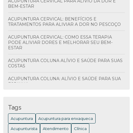
ACUPUNTURA CERVICAL PARA ALÍVIO DA DOR E
BEM-ESTAR
ACUPUNTURA CERVICAL: BENEFÍCIOS E
TRATAMENTOS PARA ALIVIAR A DOR NO PESCOÇO
ACUPUNTURA CERVICAL: COMO ESSA TERAPIA
PODE ALIVIAR DORES E MELHORAR SEU BEM-
ESTAR
ACUPUNTURA COLUNA ALÍVIO E SAÚDE PARA SUAS
COSTAS
ACUPUNTURA COLUNA: ALÍVIO E SAÚDE PARA SUA
ESPINHA
ACUPUNTURA COLUNA: BENEFÍCIOS E
TRATAMENTOS
Tags
ACUPUNTURA COLUNA: BENEFÍCIOS E COMO
Acupuntura
Acupuntura para enxaqueca
FUNCIONA PARA ALIVIAR DORES
Acupunturista
Atendimento
Clínica