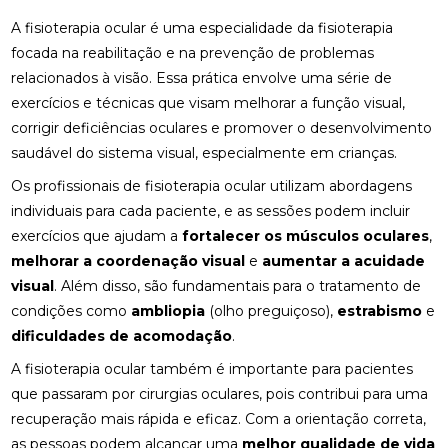
osteopatia hérnia de disco
osteopatia nervo ciático
A fisioterapia ocular é uma especialidade da fisioterapia
ACUPUNTURA PARA COLUNA: COMO ALIVIAR
palmilha esporão
palmilha fascite plantar
focada na reabilitação e na prevenção de problemas
DORES E PROMOVER A SAÚDE
relacionados à visão. Essa prática envolve uma série de
palmilha fascite plantar preço
palmilha joanete
ACUPUNTURA PARA ENXAQUECA ALIVIA A DOR E
exercícios e técnicas que visam melhorar a função visual,
palmilha ortopedica preço
palmilha para pé chato
MELHORA A QUALIDADE DE VIDA
corrigir deficiências oculares e promover o desenvolvimento
palmilha para pé chato preço
saudável do sistema visual, especialmente em crianças.
ACUPUNTURA PARA ENXAQUECA: ALIVIE SUAS
DORES COM ESTA ABORDAGEM NATURAL
palmilha sob medida preço
quiropraxia
Os profissionais de fisioterapia ocular utilizam abordagens
individuais para cada paciente, e as sessões podem incluir
quiropraxia RJ
quiropraxia cervical
ACUPUNTURA PARA ENXAQUECA: ALÍVIO EFICAZ
exercícios que ajudam a
fortalecer os músculos oculares
,
quiropraxia em Niterói
quiropraxia nervo ciático
melhorar a coordenação visual
e
aumentar a acuidade
ACUPUNTURA PARA ENXAQUECA: ALÍVIO NATURAL
visual
quiropraxia para joelho
. Além disso, são fundamentais para o tratamento de
quiropraxia para nervo ciático
ACUPUNTURA PARA NERVO CIÁTICO: ALÍVIO EFICAZ
condições como
ambliopia
(olho preguiçoso),
estrabismo
e
quiropraxia perto
quiropraxia perto de mim
PARA A DOR E MELHORA DA MOBILIDADE
dificuldades de acomodação
.
rpg escoliose
A fisioterapia ocular também é importante para pacientes
ACUPUNTURA PARA NERVO CIÁTICO: ALÍVIO EFICAZ
PARA DOR E MELHORA DA MOBILIDADE
que passaram por cirurgias oculares, pois contribui para uma
recuperação mais rápida e eficaz. Com a orientação correta,
ACUPUNTURA PARA O NERVO CIÁTICO: ALÍVIO
as pessoas podem alcançar uma
melhor qualidade de vida