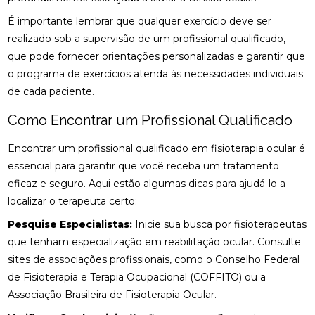
CONSULTA COM ACUPUNTURISTA: O QUE ESPERAR
É importante lembrar que qualquer exercício deve ser
realizado sob a supervisão de um profissional qualificado,
DESCUBRA A ACUPUNTURA RJ: BENEFÍCIOS E
que pode fornecer orientações personalizadas e garantir que
PRÁTICAS
o programa de exercícios atenda às necessidades individuais
DESCUBRA COMO A PALMILHA PARA FASCITE
de cada paciente.
PLANTAR PODE ALIVIAR SUAS DORES
Como Encontrar um Profissional Qualificado
DESCUBRA COMO A QUIROPRAXIA E A
FISIOTERAPIA PODEM TRANSFORMAR SUA SAÚDE
Encontrar um profissional qualificado em fisioterapia ocular é
essencial para garantir que você receba um tratamento
DESCUBRA COMO UM QUIROPRATA PODE
eficaz e seguro. Aqui estão algumas dicas para ajudá-lo a
TRANSFORMAR SUA SAÚDE
localizar o terapeuta certo:
DESCUBRA O PREÇO DA PALMILHA ORTOPÉDICA E
Pesquise Especialistas:
Inicie sua busca por fisioterapeutas
COMO ESCOLHER A IDEAL
que tenham especialização em reabilitação ocular. Consulte
sites de associações profissionais, como o Conselho Federal
DESCUBRA O PREÇO DA PALMILHA ORTOPÉDICA E
COMO ESCOLHER A MELHOR
de Fisioterapia e Terapia Ocupacional (COFFITO) ou a
Associação Brasileira de Fisioterapia Ocular.
DESCUBRA O PREÇO DA PALMILHA PARA PÉ CHATO