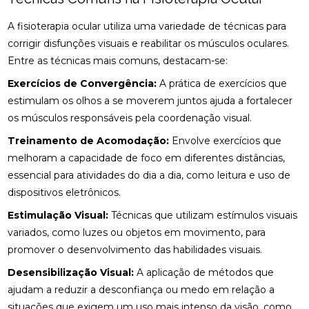
BENEFÍCIOS DA QUIROPRAXIA NA FISIOTERAPIA
A fisioterapia ocular utiliza uma variedade de técnicas para
BENEFÍCIOS DA QUIROPRAXIA PARA A SAÚDE
corrigir disfunções visuais e reabilitar os músculos oculares.
Entre as técnicas mais comuns, destacam-se:
BENEFÍCIOS DA QUIROPRAXIA PARA ALIVIAR O
NERVO CIÁTICO
Exercícios de Convergência:
A prática de exercícios que
estimulam os olhos a se moverem juntos ajuda a fortalecer
BENEFÍCIOS DA QUIROPRAXIA PARA JOELHO E
os músculos responsáveis pela coordenação visual.
COMO FUNCIONA
Treinamento de Acomodação:
Envolve exercícios que
BENEFÍCIOS DA QUIROPRAXIA PARA O NERVO
melhoram a capacidade de foco em diferentes distâncias,
CIÁTICO
essencial para atividades do dia a dia, como leitura e uso de
dispositivos eletrônicos.
BENEFÍCIOS DA QUIROPRAXIA PARA SUA SAÚDE
Estimulação Visual:
Técnicas que utilizam estímulos visuais
BENEFÍCIOS DAS PALMILHAS PARA JOANETE
variados, como luzes ou objetos em movimento, para
promover o desenvolvimento das habilidades visuais.
CLÍNICA DE OSTEOPATIA: COMO ESCOLHER A
MELHOR PARA SUAS NECESSIDADES
Desensibilização Visual:
A aplicação de métodos que
ajudam a reduzir a desconfiança ou medo em relação a
CLÍNICA DE QUIROPRAXIA PERTO DE MIM:
situações que exigem um uso mais intenso da visão, como