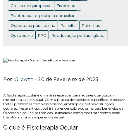
ACUPUNTURA EM NITERÓI: BENEFÍCIOS E ONDE
ENCONTRAR OS MELHORES PROFISSIONAIS
Clínica de quiropraxia
Fisioterapia
Fisioterapia respiratória domiciliar
ACUPUNTURA EM NITERÓI: BENEFÍCIOS QUE VOCÊ
PRECISA CONHECER
Osteopatia para coluna
Palmilha
Palmilhas
ACUPUNTURA EM NITERÓI: DESCUBRA OS
Quiropraxia
RPG
Reeducação postural global
BENEFÍCIOS DESSA TERAPIA MILENAR
Rpg para coluna
Saúde
Saúde
acupuntura RJ
ACUPUNTURA EM NITERÓI: DESCUBRA OS
acupuntura cervical
acupuntura coluna
BENEFÍCIOS E ENCONTRE OS MELHORES
ESPECIALISTAS NA REGIÃO
acupunturista consulta
clínica de quiropraxia perto de mim
ACUPUNTURA NERVO CIÁTICO: BENEFÍCIOS
Por:
Growth
- 20 de Fevereiro de 2025
INCRÍVEIS PARA ALÍVIO
fisioterapia de reabilitação vestibular
ACUPUNTURA PARA ALIVIAR A DOR DO NERVO
fisioterapia na reabilitação vestibular
fisioterapia ocular
A fisioterapia ocular é uma área essencial para aqueles que buscam
CIÁTICO E MELHORAR A QUALIDADE DE VIDA
melhorar a saúde visual. Com a prática de exercícios específicos, é possível
tratar problemas como estrabismo, ambliopia e outras disfunções
fisioterapia para labirinto
oculares. Neste artigo, você irá aprender sobre os principais benefícios da
ACUPUNTURA PARA ALIVIAR DOR NO NERVO
fisioterapia ocular, as técnicas utilizadas e como esse tratamento pode
onde fazer fisioterapia respiratória
osteopatia RJ
transformar a sua experiência visual.
CIÁTICO
osteopatia cervical
osteopatia coluna
O que é Fisioterapia Ocular
ACUPUNTURA PARA ALIVIAR NERVO CIÁTICO