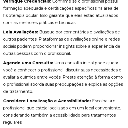
E COMO ESCOLHER A IDEAL
Verifique Credenciais:
Confirme se o profissional possui
formação adequada e certificações específicas na área de
DESCUBRA O PREÇO DA PALMILHA SOB MEDIDA: 6
fisioterapia ocular. Isso garante que eles estão atualizados
FATORES IMPORTANTES
com as melhores práticas e técnicas.
DESCUBRA O PREÇO DA PALMILHA SOB MEDIDA: 6
Leia Avaliações:
Busque por comentários e avaliações de
FATORES QUE INFLUENCIAM
outros pacientes. Plataformas de avaliações online e redes
sociais podem proporcionar insights sobre a experiência de
DESCUBRA O PREÇO DAS PALMILHAS PARA
FASCITE PLANTAR E COMO ESCOLHER A IDEAL
outras pessoas com o profissional.
Agende uma Consulta:
Uma consulta inicial pode ajudar
DESCUBRA ONDE FAZER FISIOTERAPIA
você a conhecer o profissional, discutir suas necessidades e
RESPIRATÓRIA COM QUALIDADE E SEGURANÇA
avaliar a química entre vocês. Preste atenção à forma como
DESCUBRA OS BENEFÍCIOS DA ACUPUNTURA RJ
o profissional aborda suas preocupações e explica as opções
PARA A SUA SAÚDE
de tratamento.
DESCUBRA OS BENEFÍCIOS DA ACUPUNTURA RJ
Considere Localização e Acessibilidade:
Escolha um
PARA SUA SAÚDE E BEM-ESTAR
profissional que esteja localizado em um local conveniente,
considerando também a acessibilidade para tratamentos
DESCUBRA OS BENEFÍCIOS DA CLÍNICA DE
regulares.
QUIROPRAXIA PARA SUA SAÚDE