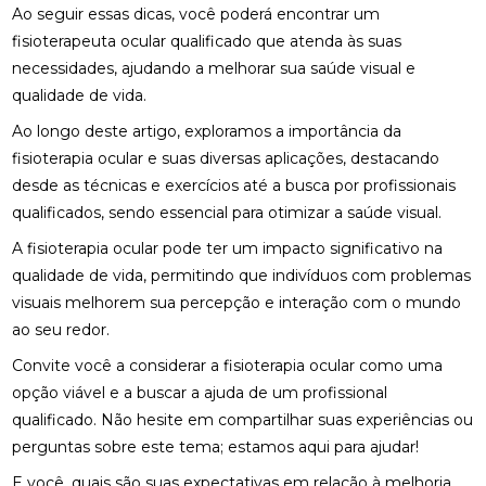
Ao seguir essas dicas, você poderá encontrar um
DESCUBRA OS BENEFÍCIOS DA OSTEOPATIA
fisioterapeuta ocular qualificado que atenda às suas
necessidades, ajudando a melhorar sua saúde visual e
DESCUBRA OS BENEFÍCIOS DA QUIROPRAXIA NA
FISIOTERAPIA
qualidade de vida.
Ao longo deste artigo, exploramos a importância da
DESCUBRA OS BENEFÍCIOS DE UMA CLÍNICA DE
OSTEOPATIA PARA SUA SAÚDE
fisioterapia ocular e suas diversas aplicações, destacando
desde as técnicas e exercícios até a busca por profissionais
DICAS PARA ESCOLHER A MELHOR PALMILHA PARA
qualificados, sendo essencial para otimizar a saúde visual.
JOANETE
A fisioterapia ocular pode ter um impacto significativo na
EM QUAIS CASOS A FISIOTERAPIA É
qualidade de vida, permitindo que indivíduos com problemas
RECOMENDADA?
visuais melhorem sua percepção e interação com o mundo
ao seu redor.
ENCONTRE A CLÍNICA DE QUIROPRAXIA PERTO DE
VOCÊ
Convite você a considerar a fisioterapia ocular como uma
opção viável e a buscar a ajuda de um profissional
ENCONTRE A MELHOR CLÍNICA DE QUIROPRAXIA
qualificado. Não hesite em compartilhar suas experiências ou
PERTO DE VOCÊ
perguntas sobre este tema; estamos aqui para ajudar!
ENCONTRE QUIROPRAXIA PERTO DE VOCÊ
E você, quais são suas expectativas em relação à melhoria