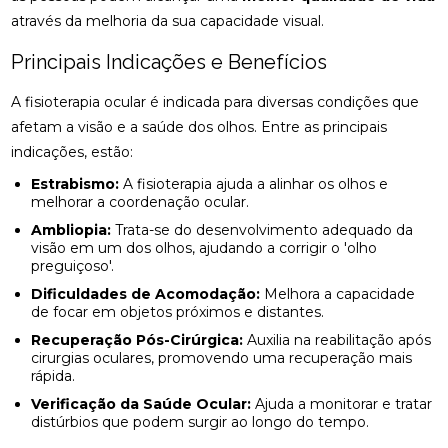
NATURAL E EFICAZ
através da melhoria da sua capacidade visual.
ACUPUNTURA PERTO DE MIM: ENCONTRE O
Principais Indicações e Benefícios
MELHOR ATENDIMENTO NA SUA REGIÃO
A fisioterapia ocular é indicada para diversas condições que
ACUPUNTURA PERTO DE MIM: ENCONTRE O
MELHOR ATENDIMENTO PARA SEU BEM-ESTAR
afetam a visão e a saúde dos olhos. Entre as principais
indicações, estão:
ACUPUNTURA RJ: ALÍVIO E BEM-ESTAR
Estrabismo:
A fisioterapia ajuda a alinhar os olhos e
melhorar a coordenação ocular.
ACUPUNTURA RJ: DESCUBRA OS BENEFÍCIOS E
ONDE ENCONTRAR
Ambliopia:
Trata-se do desenvolvimento adequado da
visão em um dos olhos, ajudando a corrigir o 'olho
preguiçoso'.
ACUPUNTURA: BENEFÍCIOS E APLICAÇÕES PARA
SUA SAÚDE
Dificuldades de Acomodação:
Melhora a capacidade
de focar em objetos próximos e distantes.
BENEFÍCIOS DA ACUPUNTURA PARA SAÚDE
Recuperação Pós-Cirúrgica:
Auxilia na reabilitação após
cirurgias oculares, promovendo uma recuperação mais
BENEFÍCIOS DA ACUPUNTURA RJ PARA SAÚDE E
rápida.
BEM-ESTAR
Verificação da Saúde Ocular:
Ajuda a monitorar e tratar
distúrbios que podem surgir ao longo do tempo.
BENEFÍCIOS DA OSTEOPATIA PARA A COLUNA