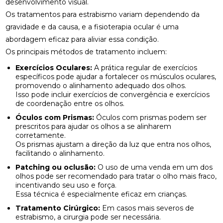
desenvolvimento visual.
Os tratamentos para estrabismo variam dependendo da
COMO A CONSULTA COM UM ACUPUNTURISTA
gravidade e da causa, e a fisioterapia ocular é uma
PODE TRANSFORMAR SUA SAÚDE
abordagem eficaz para aliviar essa condição.
COMO A FISIOTERAPIA PODE AJUDAR NA
Os principais métodos de tratamento incluem:
REABILITAÇÃO DO LABIRINTO
Exercícios Oculares:
A prática regular de exercícios
específicos pode ajudar a fortalecer os músculos oculares,
COMO A FISIOTERAPIA RESPIRATÓRIA DOMICILIAR
promovendo o alinhamento adequado dos olhos.
PODE MELHORAR SUA QUALIDADE DE VIDA
Isso pode incluir exercícios de convergência e exercícios
de coordenação entre os olhos.
COMO A OSTEOPATIA PARA COLUNA PODE
Óculos com Prismas:
Óculos com prismas podem ser
MELHORAR SUA SAÚDE
prescritos para ajudar os olhos a se alinharem
corretamente.
COMO A OSTEOPATIA PARA COLUNA PODE
Os prismas ajustam a direção da luz que entra nos olhos,
TRANSFORMAR SUA SAÚDE
facilitando o alinhamento.
Patching ou oclusão:
O uso de uma venda em um dos
COMO A OSTEOPATIA PODE AJUDAR NA
olhos pode ser recomendado para tratar o olho mais fraco,
TRATAMENTO DA HÉRNIA DE DISCO
incentivando seu uso e força.
Essa técnica é especialmente eficaz em crianças.
COMO A OSTEOPATIA PODE ALIVIAR A DOR NO
Tratamento Cirúrgico:
Em casos mais severos de
NERVO CIÁTICO
estrabismo, a cirurgia pode ser necessária.