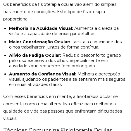
Os benefícios da fisioterapia ocular vão além do simples
BENEFÍCIOS DA OSTEOPATIA RJ PARA SUA SAÚDE
tratamento de condições. Este tipo de fisioterapia
proporciona:
BENEFÍCIOS DA PALMILA ORTOPÉDICA PARA
SAÚDE
Melhoria na Acuidade Visual:
Aumenta a clareza da
visão e a capacidade de enxergar detalhes.
BENEFÍCIOS DA PALMILHA PARA JOANETE QUE
Maior Coordenação Ocular:
Facilita a capacidade dos
VOCÊ PRECISA CONHECER
olhos trabalharem juntos de forma contínua.
Alívio da Fadiga Ocular:
Reduz o desconforto gerado
BENEFÍCIOS DA QUIROPRAXIA CERVICAL
pelo uso excessivo dos olhos, especialmente em
atividades que requerem foco prolongado.
BENEFÍCIOS DA QUIROPRAXIA CERVICAL PARA SUA
Aumento da Confiança Visual:
Melhora a percepção
SAÚDE
visual, ajudando os pacientes a se sentirem mais seguros
em suas atividades diárias.
BENEFÍCIOS DA QUIROPRAXIA CERVICAL PARA SUA
SAÚDE: GUIA COMPLETO
Com esses benefícios em mente, a fisioterapia ocular se
apresenta como uma alternativa eficaz para melhorar a
BENEFÍCIOS DA QUIROPRAXIA CERVICAL: UM GUIA
COMPLETO
qualidade de vida das pessoas que enfrentam dificuldades
visuais.
BENEFÍCIOS DA QUIROPRAXIA EM NITERÓI
Técnicas Comuns na Fisioterapia Ocular