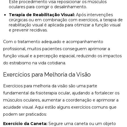
Este procedimento visa reposicionar os músculos
COMO A OSTEOPATIA RJ PODE MELHORAR SUA
oculares para corrigir o desalinhamento.
QUALIDADE DE VIDA
Terapia de Reabilitação Visual:
Após intervenções
cirúrgicas ou em combinação com exercícios, a terapia de
COMO A PALMILHA PARA ESPORÃO PODE ALIVIAR
reabilitação visual é aplicada para otimizar a função visual
SUAS DORES
e prevenir recidivas.
COMO A PALMILHA PARA FASCITE PLANTAR PODE
Com o tratamento adequado e acompanhamento
ALIVIAR SUAS DORES
profissional, muitos pacientes conseguem aprimorar a
função visual e a percepção espacial, reduzindo os impactos
COMO A QUIROPRAXIA PODE AJUDAR NO
do estrabismo na vida cotidiana.
TRATAMENTO DA ESCOLIOSE
Exercícios para Melhoria da Visão
COMO A QUIROPRAXIA PODE ALIVIAR DORES NO
JOELHO
Exercícios para melhoria da visão são uma parte
COMO AS PALMILHAS AJUDAM NO SEU
fundamental da fisioterapia ocular, ajudando a fortalecer os
TRATAMENTO?
músculos oculares, aumentar a coordenação e aprimorar a
acuidade visual. Aqui estão alguns exercícios comuns que
COMO AS PALMILHAS PARA JOANETE PODEM
podem ser praticados:
MELHORAR SEU CONFORTO
Exercício da Caneta:
Segure uma caneta ou um objeto