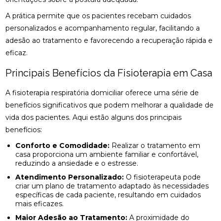
ACUPUNTURA PARA O NERVO CIÁTICO: ALÍVIO
NATURAL E EFICAZ
A prática permite que os pacientes recebam cuidados
personalizados e acompanhamento regular, facilitando a
ACUPUNTURA PERTO DE MIM: ENCONTRE O
adesão ao tratamento e favorecendo a recuperação rápida e
MELHOR ATENDIMENTO NA SUA REGIÃO
eficaz.
ACUPUNTURA PERTO DE MIM: ENCONTRE O
Principais Benefícios da Fisioterapia em Casa
MELHOR ATENDIMENTO PARA SEU BEM-ESTAR
A fisioterapia respiratória domiciliar oferece uma série de
ACUPUNTURA RJ: ALÍVIO E BEM-ESTAR
benefícios significativos que podem melhorar a qualidade de
ACUPUNTURA RJ: DESCUBRA OS BENEFÍCIOS E
vida dos pacientes. Aqui estão alguns dos principais
ONDE ENCONTRAR
benefícios:
Conforto e Comodidade:
Realizar o tratamento em
ACUPUNTURA: BENEFÍCIOS E APLICAÇÕES PARA
casa proporciona um ambiente familiar e confortável,
SUA SAÚDE
reduzindo a ansiedade e o estresse.
BENEFÍCIOS DA ACUPUNTURA PARA SAÚDE
Atendimento Personalizado:
O fisioterapeuta pode
criar um plano de tratamento adaptado às necessidades
específicas de cada paciente, resultando em cuidados
BENEFÍCIOS DA ACUPUNTURA RJ PARA SAÚDE E
mais eficazes.
BEM-ESTAR
Maior Adesão ao Tratamento:
A proximidade do