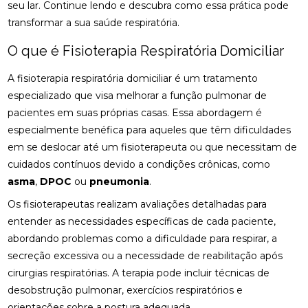
osteopatia cervical
osteopatia coluna
seu lar. Continue lendo e descubra como essa prática pode
ACUPUNTURA PARA ALIVIAR NERVO CIÁTICO
transformar a sua saúde respiratória.
osteopatia hérnia de disco
osteopatia nervo ciático
ACUPUNTURA PARA COLUNA: COMO ALIVIAR
O que é Fisioterapia Respiratória Domiciliar
palmilha esporão
palmilha fascite plantar
DORES E PROMOVER A SAÚDE
palmilha fascite plantar preço
palmilha joanete
A fisioterapia respiratória domiciliar é um tratamento
ACUPUNTURA PARA ENXAQUECA ALIVIA A DOR E
especializado que visa melhorar a função pulmonar de
palmilha ortopedica preço
palmilha para pé chato
MELHORA A QUALIDADE DE VIDA
pacientes em suas próprias casas. Essa abordagem é
palmilha para pé chato preço
ACUPUNTURA PARA ENXAQUECA: ALIVIE SUAS
especialmente benéfica para aqueles que têm dificuldades
DORES COM ESTA ABORDAGEM NATURAL
palmilha sob medida preço
quiropraxia
em se deslocar até um fisioterapeuta ou que necessitam de
cuidados contínuos devido a condições crônicas, como
quiropraxia RJ
quiropraxia cervical
ACUPUNTURA PARA ENXAQUECA: ALÍVIO EFICAZ
asma
,
DPOC
ou
pneumonia
.
quiropraxia em Niterói
quiropraxia nervo ciático
ACUPUNTURA PARA ENXAQUECA: ALÍVIO NATURAL
Os fisioterapeutas realizam avaliações detalhadas para
quiropraxia para joelho
quiropraxia para nervo ciático
entender as necessidades específicas de cada paciente,
ACUPUNTURA PARA NERVO CIÁTICO: ALÍVIO EFICAZ
quiropraxia perto
quiropraxia perto de mim
abordando problemas como a dificuldade para respirar, a
PARA A DOR E MELHORA DA MOBILIDADE
secreção excessiva ou a necessidade de reabilitação após
rpg escoliose
ACUPUNTURA PARA NERVO CIÁTICO: ALÍVIO EFICAZ
cirurgias respiratórias. A terapia pode incluir técnicas de
PARA DOR E MELHORA DA MOBILIDADE
desobstrução pulmonar, exercícios respiratórios e
orientações sobre a postura adequada.