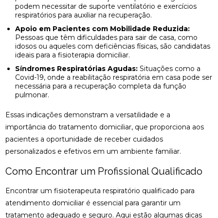
COMO A ACUPUNTURA PODE ALIVIAR A
podem necessitar de suporte ventilatório e exercícios
ENXAQUECA NATURALMENTE
respiratórios para auxiliar na recuperação.
Apoio em Pacientes com Mobilidade Reduzida:
COMO A CONSULTA COM UM ACUPUNTURISTA
Pessoas que têm dificuldades para sair de casa, como
PODE TRANSFORMAR SUA SAÚDE
idosos ou aqueles com deficiências físicas, são candidatas
ideais para a fisioterapia domiciliar.
COMO A FISIOTERAPIA PODE AJUDAR NA
Síndromes Respiratórias Agudas:
Situações como a
REABILITAÇÃO DO LABIRINTO
Covid-19, onde a reabilitação respiratória em casa pode ser
necessária para a recuperação completa da função
COMO A FISIOTERAPIA RESPIRATÓRIA DOMICILIAR
pulmonar.
PODE MELHORAR SUA QUALIDADE DE VIDA
Essas indicações demonstram a versatilidade e a
COMO A OSTEOPATIA PARA COLUNA PODE
importância do tratamento domiciliar, que proporciona aos
MELHORAR SUA SAÚDE
pacientes a oportunidade de receber cuidados
personalizados e efetivos em um ambiente familiar.
COMO A OSTEOPATIA PARA COLUNA PODE
TRANSFORMAR SUA SAÚDE
Como Encontrar um Profissional Qualificado
COMO A OSTEOPATIA PODE AJUDAR NA
TRATAMENTO DA HÉRNIA DE DISCO
Encontrar um fisioterapeuta respiratório qualificado para
atendimento domiciliar é essencial para garantir um
COMO A OSTEOPATIA PODE ALIVIAR A DOR NO
tratamento adequado e seguro. Aqui estão algumas dicas