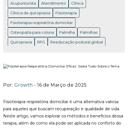
Acupunturista
Atendimento
Clínica
ACUPUNTURA EM NITERÓI: BENEFÍCIOS E ONDE
ENCONTRAR OS MELHORES PROFISSIONAIS
Clínica de quiropraxia
Fisioterapia
Fisioterapia respiratória domiciliar
ACUPUNTURA EM NITERÓI: BENEFÍCIOS QUE VOCÊ
PRECISA CONHECER
Osteopatia para coluna
Palmilha
Palmilhas
ACUPUNTURA EM NITERÓI: DESCUBRA OS
Quiropraxia
RPG
Reeducação postural global
BENEFÍCIOS DESSA TERAPIA MILENAR
Rpg para coluna
Saúde
Saúde
acupuntura RJ
ACUPUNTURA EM NITERÓI: DESCUBRA OS
acupuntura cervical
acupuntura coluna
BENEFÍCIOS E ENCONTRE OS MELHORES
ESPECIALISTAS NA REGIÃO
acupunturista consulta
clínica de quiropraxia perto de mim
ACUPUNTURA NERVO CIÁTICO: BENEFÍCIOS
Por:
Growth
- 16 de Março de 2025
INCRÍVEIS PARA ALÍVIO
fisioterapia de reabilitação vestibular
ACUPUNTURA PARA ALIVIAR A DOR DO NERVO
fisioterapia na reabilitação vestibular
fisioterapia ocular
Fisioterapia respiratória domiciliar é uma alternativa valiosa
CIÁTICO E MELHORAR A QUALIDADE DE VIDA
para aqueles que buscam recuperação e qualidade de vida.
fisioterapia para labirinto
Neste artigo, vamos explorar os métodos e benefícios dessa
ACUPUNTURA PARA ALIVIAR DOR NO NERVO
onde fazer fisioterapia respiratória
osteopatia RJ
CIÁTICO
terapia, além de como ela pode ser aplicada no conforto do