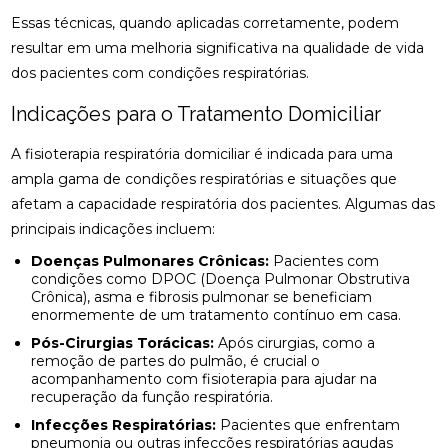
CLÍNICA DE QUIROPRAXIA PERTO DE MIM:
Essas técnicas, quando aplicadas corretamente, podem
ENCONTRE ALÍVIO E BEM-ESTAR NA REGIÃO
resultar em uma melhoria significativa na qualidade de vida
CLÍNICA DE QUIROPRAXIA PERTO DE MIM:
dos pacientes com condições respiratórias.
ENCONTRE ALÍVIO E BEM-ESTAR NA SUA REGIÃO
Indicações para o Tratamento Domiciliar
CLÍNICA DE QUIROPRAXIA PERTO DE MIM:
ENCONTRE ALÍVIO E BEM-ESTAR PELA REGIÃO
A fisioterapia respiratória domiciliar é indicada para uma
ampla gama de condições respiratórias e situações que
CLÍNICA DE QUIROPRAXIA PERTO DE MIM:
afetam a capacidade respiratória dos pacientes. Algumas das
LOCALIZE ALÍVIO E BEM-ESTAR NA SUA REGIÃO
principais indicações incluem:
CLÍNICA DE QUIROPRAXIA PERTO DE MIM: TUDO
Doenças Pulmonares Crônicas:
Pacientes com
SOBRE O TEMA
condições como DPOC (Doença Pulmonar Obstrutiva
Crônica), asma e fibrosis pulmonar se beneficiam
COMO A ACUPUNTURA PODE ALIVIAR A
enormemente de um tratamento contínuo em casa.
ENXAQUECA DE FORMA EFICAZ
Pós-Cirurgias Torácicas:
Após cirurgias, como a
remoção de partes do pulmão, é crucial o
COMO A ACUPUNTURA PODE ALIVIAR A
acompanhamento com fisioterapia para ajudar na
ENXAQUECA E MELHORAR SUA QUALIDADE DE
recuperação da função respiratória.
VIDA
Infecções Respiratórias:
Pacientes que enfrentam
pneumonia ou outras infecções respiratórias agudas