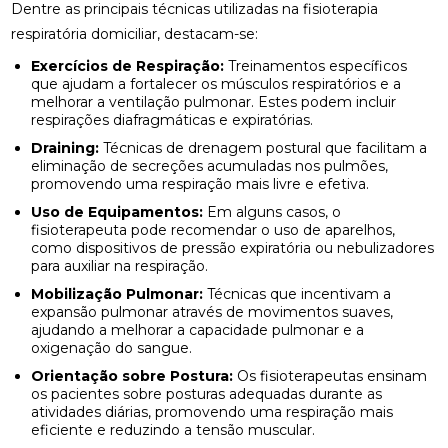
Dentre as principais técnicas utilizadas na fisioterapia
respiratória domiciliar, destacam-se:
BENEFÍCIOS DA QUIROPRAXIA NA FISIOTERAPIA
Exercícios de Respiração:
Treinamentos específicos
que ajudam a fortalecer os músculos respiratórios e a
BENEFÍCIOS DA QUIROPRAXIA PARA A SAÚDE
melhorar a ventilação pulmonar. Estes podem incluir
respirações diafragmáticas e expiratórias.
BENEFÍCIOS DA QUIROPRAXIA PARA ALIVIAR O
NERVO CIÁTICO
Draining:
Técnicas de drenagem postural que facilitam a
eliminação de secreções acumuladas nos pulmões,
promovendo uma respiração mais livre e efetiva.
BENEFÍCIOS DA QUIROPRAXIA PARA JOELHO E
COMO FUNCIONA
Uso de Equipamentos:
Em alguns casos, o
fisioterapeuta pode recomendar o uso de aparelhos,
como dispositivos de pressão expiratória ou nebulizadores
BENEFÍCIOS DA QUIROPRAXIA PARA O NERVO
para auxiliar na respiração.
CIÁTICO
Mobilização Pulmonar:
Técnicas que incentivam a
BENEFÍCIOS DA QUIROPRAXIA PARA SUA SAÚDE
expansão pulmonar através de movimentos suaves,
ajudando a melhorar a capacidade pulmonar e a
oxigenação do sangue.
BENEFÍCIOS DAS PALMILHAS PARA JOANETE
Orientação sobre Postura:
Os fisioterapeutas ensinam
os pacientes sobre posturas adequadas durante as
CLÍNICA DE OSTEOPATIA: COMO ESCOLHER A
atividades diárias, promovendo uma respiração mais
MELHOR PARA SUAS NECESSIDADES
eficiente e reduzindo a tensão muscular.