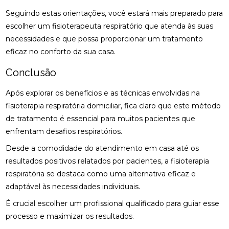
Seguindo estas orientações, você estará mais preparado para
COMO ENCONTRAR QUIROPRAXIA PERTO DE VOCÊ
PARA ALÍVIO DAS DORES
escolher um fisioterapeuta respiratório que atenda às suas
necessidades e que possa proporcionar um tratamento
COMO ENCONTRAR UM ACUPUNTURISTA
eficaz no conforto da sua casa.
QUALIFICADO
Conclusão
COMO ESCOLHER A PALMILHA IDEAL PARA PÉ
CHATO E MELHORAR SEU CONFORTO
Após explorar os benefícios e as técnicas envolvidas na
fisioterapia respiratória domiciliar, fica claro que este método
COMO ESCOLHER O MELHOR ACUPUNTURISTA
PARA SUAS NECESSIDADES DE SAÚDE
de tratamento é essencial para muitos pacientes que
enfrentam desafios respiratórios.
COMO ESCOLHER O MELHOR ACUPUNTURISTA
PARA VOCÊ
Desde a comodidade do atendimento em casa até os
resultados positivos relatados por pacientes, a fisioterapia
COMO FUNCIONA A CONSULTA COM UM
respiratória se destaca como uma alternativa eficaz e
ACUPUNTURISTA E O QUE ESPERAR
adaptável às necessidades individuais.
COMO MELHORAR O ATENDIMENTO DA SUA
É crucial escolher um profissional qualificado para guiar esse
CLÍNICA?
processo e maximizar os resultados.