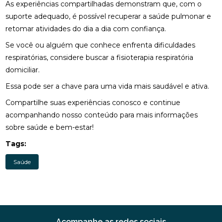
COMO MONTAR SUA CLÍNICA?
As experiências compartilhadas demonstram que, com o
suporte adequado, é possível recuperar a saúde pulmonar e
CONSULTA COM ACUPUNTURISTA: O QUE ESPERAR
retomar atividades do dia a dia com confiança.
Se você ou alguém que conhece enfrenta dificuldades
DESCUBRA A ACUPUNTURA RJ: BENEFÍCIOS E
PRÁTICAS
respiratórias, considere buscar a fisioterapia respiratória
domiciliar.
DESCUBRA COMO A PALMILHA PARA FASCITE
PLANTAR PODE ALIVIAR SUAS DORES
Essa pode ser a chave para uma vida mais saudável e ativa.
Compartilhe suas experiências conosco e continue
DESCUBRA COMO A QUIROPRAXIA E A
FISIOTERAPIA PODEM TRANSFORMAR SUA SAÚDE
acompanhando nosso conteúdo para mais informações
sobre saúde e bem-estar!
DESCUBRA COMO UM QUIROPRATA PODE
Tags:
TRANSFORMAR SUA SAÚDE
Saúde
DESCUBRA O PREÇO DA PALMILHA ORTOPÉDICA E
COMO ESCOLHER A IDEAL
DESCUBRA O PREÇO DA PALMILHA ORTOPÉDICA E
COMO ESCOLHER A MELHOR
Acompanhe as redes sociais