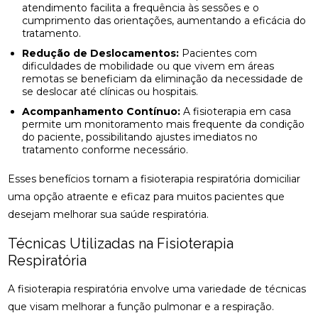
atendimento facilita a frequência às sessões e o
BENEFÍCIOS DA OSTEOPATIA PARA A COLUNA
cumprimento das orientações, aumentando a eficácia do
tratamento.
BENEFÍCIOS DA OSTEOPATIA RJ PARA SUA SAÚDE
Redução de Deslocamentos:
Pacientes com
dificuldades de mobilidade ou que vivem em áreas
BENEFÍCIOS DA PALMILA ORTOPÉDICA PARA
remotas se beneficiam da eliminação da necessidade de
SAÚDE
se deslocar até clínicas ou hospitais.
Acompanhamento Contínuo:
A fisioterapia em casa
BENEFÍCIOS DA PALMILHA PARA JOANETE QUE
permite um monitoramento mais frequente da condição
VOCÊ PRECISA CONHECER
do paciente, possibilitando ajustes imediatos no
tratamento conforme necessário.
BENEFÍCIOS DA QUIROPRAXIA CERVICAL
Esses benefícios tornam a fisioterapia respiratória domiciliar
BENEFÍCIOS DA QUIROPRAXIA CERVICAL PARA SUA
uma opção atraente e eficaz para muitos pacientes que
SAÚDE
desejam melhorar sua saúde respiratória.
BENEFÍCIOS DA QUIROPRAXIA CERVICAL PARA SUA
Técnicas Utilizadas na Fisioterapia
SAÚDE: GUIA COMPLETO
Respiratória
BENEFÍCIOS DA QUIROPRAXIA CERVICAL: UM GUIA
COMPLETO
A fisioterapia respiratória envolve uma variedade de técnicas
que visam melhorar a função pulmonar e a respiração.
BENEFÍCIOS DA QUIROPRAXIA EM NITERÓI