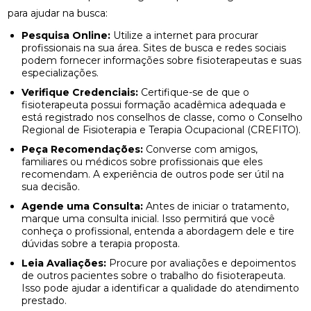
NERVO CIÁTICO
para ajudar na busca:
COMO A OSTEOPATIA RJ PODE MELHORAR SUA
Pesquisa Online:
Utilize a internet para procurar
QUALIDADE DE VIDA
profissionais na sua área. Sites de busca e redes sociais
podem fornecer informações sobre fisioterapeutas e suas
especializações.
COMO A PALMILHA PARA ESPORÃO PODE ALIVIAR
SUAS DORES
Verifique Credenciais:
Certifique-se de que o
fisioterapeuta possui formação acadêmica adequada e
COMO A PALMILHA PARA FASCITE PLANTAR PODE
está registrado nos conselhos de classe, como o Conselho
ALIVIAR SUAS DORES
Regional de Fisioterapia e Terapia Ocupacional (CREFITO).
Peça Recomendações:
Converse com amigos,
COMO A QUIROPRAXIA PODE AJUDAR NO
familiares ou médicos sobre profissionais que eles
TRATAMENTO DA ESCOLIOSE
recomendam. A experiência de outros pode ser útil na
sua decisão.
COMO A QUIROPRAXIA PODE ALIVIAR DORES NO
Agende uma Consulta:
Antes de iniciar o tratamento,
JOELHO
marque uma consulta inicial. Isso permitirá que você
conheça o profissional, entenda a abordagem dele e tire
dúvidas sobre a terapia proposta.
COMO AS PALMILHAS AJUDAM NO SEU
TRATAMENTO?
Leia Avaliações:
Procure por avaliações e depoimentos
de outros pacientes sobre o trabalho do fisioterapeuta.
COMO AS PALMILHAS PARA JOANETE PODEM
Isso pode ajudar a identificar a qualidade do atendimento
MELHORAR SEU CONFORTO
prestado.