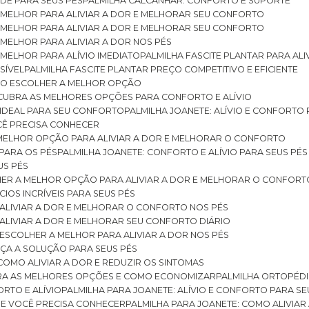
DE PARA SEUS PÉS
PALMILHA CALCANHAR: CONFORTO E SUPORTE
 MELHOR PARA ALIVIAR A DOR E MELHORAR SEU CONFORTO
 MELHOR PARA ALIVIAR A DOR E MELHORAR SEU CONFORTO
MELHOR PARA ALIVIAR A DOR NOS PÉS
MELHOR PARA ALÍVIO IMEDIATO
PALMILHA FASCITE PLANTAR PARA AL
SÍVEL
PALMILHA FASCITE PLANTAR PREÇO COMPETITIVO E EFICIENTE
OMO ESCOLHER A MELHOR OPÇÃO
ESCUBRA AS MELHORES OPÇÕES PARA CONFORTO E ALÍVIO
O IDEAL PARA SEU CONFORTO
PALMILHA JOANETE: ALÍVIO E CONFORTO
OCÊ PRECISA CONHECER
 MELHOR OPÇÃO PARA ALIVIAR A DOR E MELHORAR O CONFORTO
 PARA OS PÉS
PALMILHA JOANETE: CONFORTO E ALÍVIO PARA SEUS PÉS
US PÉS
LHER A MELHOR OPÇÃO PARA ALIVIAR A DOR E MELHORAR O CONFORT
IOS INCRÍVEIS PARA SEUS PÉS
ALIVIAR A DOR E MELHORAR O CONFORTO NOS PÉS
ALIVIAR A DOR E MELHORAR SEU CONFORTO DIÁRIO
ESCOLHER A MELHOR PARA ALIVIAR A DOR NOS PÉS
ÇA A SOLUÇÃO PARA SEUS PÉS
COMO ALIVIAR A DOR E REDUZIR OS SINTOMAS
BRA AS MELHORES OPÇÕES E COMO ECONOMIZAR
PALMILHA ORTOPÉD
ORTO E ALÍVIO
PALMILHA PARA JOANETE: ALÍVIO E CONFORTO PARA SE
QUE VOCÊ PRECISA CONHECER
PALMILHA PARA JOANETE: COMO ALIVI