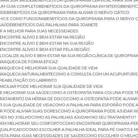
 PARA SUA SAÚDE
BENEFÍCIOS DA QUIROPRAXIA CERVICAL PARA SUA 
: UM GUIA COMPLETO
BENEFÍCIOS DA QUIROPRAXIA EM NITERÓI
BENEFÍ
AÚDE
BENEFÍCIOS DA QUIROPRAXIA PARA ALIVIAR O NERVO CIÁTICO
ELHO E COMO FUNCIONA
BENEFÍCIOS DA QUIROPRAXIA PARA O NERVO C
 SAÚDE
BENEFÍCIOS DAS PALMILHAS PARA JOANETE
ER A MELHOR PARA SUAS NECESSIDADES
: ENCONTRE ALÍVIO E BEM-ESTAR NA REGIÃO
: ENCONTRE ALÍVIO E BEM-ESTAR NA SUA REGIÃO
: ENCONTRE ALÍVIO E BEM-ESTAR PELA REGIÃO
 LOCALIZE ALÍVIO E BEM-ESTAR NA SUA REGIÃO
CLÍNICA DE QUIROPRA
ENXAQUECA DE FORMA EFICAZ
ENXAQUECA E MELHORAR SUA QUALIDADE DE VIDA
 ENXAQUECA NATURALMENTE
COMO A CONSULTA COM UM ACUPUNTURI
 REABILITAÇÃO DO LABIRINTO
OMICILIAR PODE MELHORAR SUA QUALIDADE DE VIDA
DE MELHORAR SUA SAÚDE
COMO A OSTEOPATIA PARA COLUNA PODE 
TRATAMENTO DA HÉRNIA DE DISCO
COMO A OSTEOPATIA PODE ALIVIAR
R SUA QUALIDADE DE VIDA
COMO A PALMILHA PARA ESPORÃO PODE A
AR PODE ALIVIAR SUAS DORES
COMO A QUIROPRAXIA PODE AJUDAR N
ORES NO JOELHO
COMO AS PALMILHAS AJUDAM NO SEU TRATAMENTO?
ODEM MELHORAR SEU CONFORTO
COMO ENCONTRAR QUIROPRAXIA PER
QUALIFICADO
COMO ESCOLHER A PALMILHA IDEAL PARA PÉ CHATO E
ISTA PARA SUAS NECESSIDADES DE SAÚDE
COMO ESCOLHER O MELH