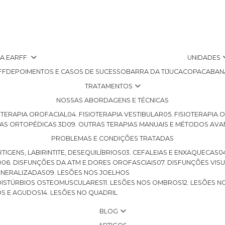
 A EARFF
UNIDADES
FF
DEPOIMENTOS E CASOS DE SUCESSO
BARRA DA TIJUCA
COPACABAN
TRATAMENTOS
NOSSAS ABORDAGENS E TÉCNICAS
SIOTERAPIA OROFACIAL
04. FISIOTERAPIA VESTIBULAR
05. FISIOTERAPIA
LHAS ORTOPÉDICAS 3D
09. OUTRAS TERAPIAS MANUAIS E MÉTODOS AV
PROBLEMAS E CONDIÇÕES TRATADAS
RTIGENS, LABIRINTITE, DESEQUILÍBRIOS
03. CEFALEIAS E ENXAQUECAS
O
06. DISFUNÇÕES DA ATM E DORES OROFASCIAIS
07. DISFUNÇÕES VIS
GENERALIZADAS
09. LESÕES NOS JOELHOS
E DISTÚRBIOS OSTEOMUSCULARES
11. LESÕES NOS OMBROS
12. LESÕES 
OS E AGUDOS
14. LESÕES NO QUADRIL
BLOG