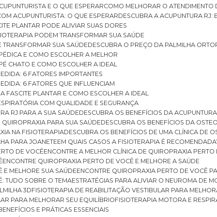
CUPUNTURISTA E O QUE ESPERAR
COMO MELHORAR O ATENDIMENTO D
 COM ACUPUNTURISTA: O QUE ESPERAR
DESCUBRA A ACUPUNTURA RJ: 
ITE PLANTAR PODE ALIVIAR SUAS DORES
ISIOTERAPIA PODEM TRANSFORMAR SUA SAÚDE
E TRANSFORMAR SUA SAÚDE
DESCUBRA O PREÇO DA PALMILHA ORTO
OPÉDICA E COMO ESCOLHER A MELHOR
 PÉ CHATO E COMO ESCOLHER A IDEAL
MEDIDA: 6 FATORES IMPORTANTES
EDIDA: 6 FATORES QUE INFLUENCIAM
A FASCITE PLANTAR E COMO ESCOLHER A IDEAL
RESPIRATÓRIA COM QUALIDADE E SEGURANÇA
RA RJ PARA A SUA SAÚDE
DESCUBRA OS BENEFÍCIOS DA ACUPUNTURA
DE QUIROPRAXIA PARA SUA SAÚDE
DESCUBRA OS BENEFÍCIOS DA OSTE
XIA NA FISIOTERAPIA
DESCUBRA OS BENEFÍCIOS DE UMA CLÍNICA DE 
LHA PARA JOANETE
EM QUAIS CASOS A FISIOTERAPIA É RECOMENDADA
PERTO DE VOCÊ
ENCONTRE A MELHOR CLÍNICA DE QUIROPRAXIA PERTO
Ê
ENCONTRE QUIROPRAXIA PERTO DE VOCÊ E MELHORE A SAÚDE
Ê E MELHORE SUA SAÚDE
ENCONTRE QUIROPRAXIA PERTO DE VOCÊ PA
Ê: TUDO SOBRE O TEMA
ESTRATÉGIAS PARA ALIVIAR O NEUROMA DE 
LMILHA 3D
FISIOTERAPIA DE REABILITAÇÃO VESTIBULAR PARA MELHOR
ULAR PARA MELHORAR SEU EQUILÍBRIO
FISIOTERAPIA MOTORA E RESPIR
BENEFÍCIOS E PRÁTICAS ESSENCIAIS