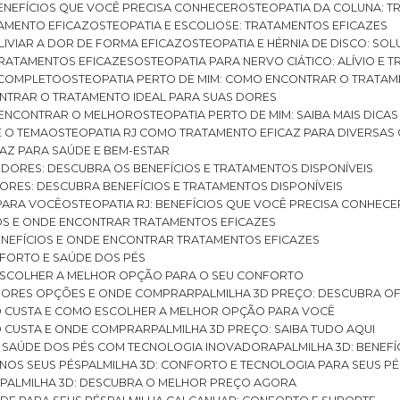
BENEFÍCIOS QUE VOCÊ PRECISA CONHECER
OSTEOPATIA DA COLUNA: T
ATAMENTO EFICAZ
OSTEOPATIA E ESCOLIOSE: TRATAMENTOS EFICAZES
ALIVIAR A DOR DE FORMA EFICAZ
OSTEOPATIA E HÉRNIA DE DISCO: SO
 TRATAMENTOS EFICAZES
OSTEOPATIA PARA NERVO CIÁTICO: ALÍVIO E
A COMPLETO
OSTEOPATIA PERTO DE MIM: COMO ENCONTRAR O TRATAM
ONTRAR O TRATAMENTO IDEAL PARA SUAS DORES
A ENCONTRAR O MELHOR
OSTEOPATIA PERTO DE MIM: SAIBA MAIS DIC
E O TEMA
OSTEOPATIA RJ COMO TRATAMENTO EFICAZ PARA DIVERSAS
CAZ PARA SAÚDE E BEM-ESTAR
S DORES: DESCUBRA OS BENEFÍCIOS E TRATAMENTOS DISPONÍVEIS
DORES: DESCUBRA BENEFÍCIOS E TRATAMENTOS DISPONÍVEIS
 PARA VOCÊ
OSTEOPATIA RJ: BENEFÍCIOS QUE VOCÊ PRECISA CONHECE
CIOS E ONDE ENCONTRAR TRATAMENTOS EFICAZES
 BENEFÍCIOS E ONDE ENCONTRAR TRATAMENTOS EFICAZES
FORTO E SAÚDE DOS PÉS
 ESCOLHER A MELHOR OPÇÃO PARA O SEU CONFORTO
LHORES OPÇÕES E ONDE COMPRAR
PALMILHA 3D PREÇO: DESCUBRA OF
TO CUSTA E COMO ESCOLHER A MELHOR OPÇÃO PARA VOCÊ
O CUSTA E ONDE COMPRAR
PALMILHA 3D PREÇO: SAIBA TUDO AQUI
E SAÚDE DOS PÉS COM TECNOLOGIA INOVADORA
PALMILHA 3D: BENE
 NOS SEUS PÉS
PALMILHA 3D: CONFORTO E TECNOLOGIA PARA SEUS PÉ
S
PALMILHA 3D: DESCUBRA O MELHOR PREÇO AGORA