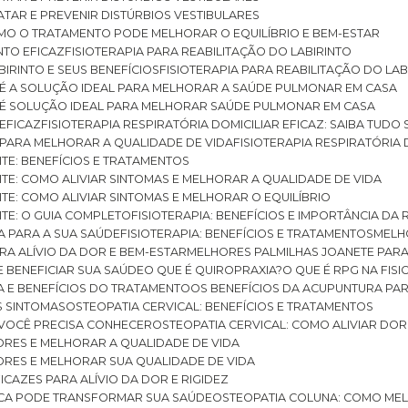
RATAR E PREVENIR DISTÚRBIOS VESTIBULARES
 COMO O TRATAMENTO PODE MELHORAR O EQUILÍBRIO E BEM-ESTAR
NTO EFICAZ
FISIOTERAPIA PARA REABILITAÇÃO DO LABIRINTO
BIRINTO E SEUS BENEFÍCIOS
FISIOTERAPIA PARA REABILITAÇÃO DO L
AR É A SOLUÇÃO IDEAL PARA MELHORAR A SAÚDE PULMONAR EM CASA
AR É SOLUÇÃO IDEAL PARA MELHORAR SAÚDE PULMONAR EM CASA
 EFICAZ
FISIOTERAPIA RESPIRATÓRIA DOMICILIAR EFICAZ: SAIBA TUDO
R PARA MELHORAR A QUALIDADE DE VIDA
FISIOTERAPIA RESPIRATÓRIA 
TITE: BENEFÍCIOS E TRATAMENTOS
NTITE: COMO ALIVIAR SINTOMAS E MELHORAR A QUALIDADE DE VIDA
TITE: COMO ALIVIAR SINTOMAS E MELHORAR O EQUILÍBRIO
TITE: O GUIA COMPLETO
FISIOTERAPIA: BENEFÍCIOS E IMPORTÂNCIA DA 
IA PARA A SUA SAÚDE
FISIOTERAPIA: BENEFÍCIOS E TRATAMENTOS
MEL
ARA ALÍVIO DA DOR E BEM-ESTAR
MELHORES PALMILHAS JOANETE PAR
E BENEFICIAR SUA SAÚDE
O QUE É QUIROPRAXIA?
O QUE É RPG NA FIS
IA E BENEFÍCIOS DO TRATAMENTO
OS BENEFÍCIOS DA ACUPUNTURA PA
US SINTOMAS
OSTEOPATIA CERVICAL: BENEFÍCIOS E TRATAMENTOS
E VOCÊ PRECISA CONHECER
OSTEOPATIA CERVICAL: COMO ALIVIAR DO
DORES E MELHORAR A QUALIDADE DE VIDA
DORES E MELHORAR SUA QUALIDADE DE VIDA
ICAZES PARA ALÍVIO DA DOR E RIGIDEZ
TICA PODE TRANSFORMAR SUA SAÚDE
OSTEOPATIA COLUNA: COMO ME