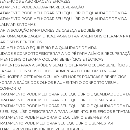
: BENEFÍCIOS E ABORDAGENS EFICAZES
O TRATAMENTO PODE AJUDAR NA RECUPERAÇÃO
 TRATAMENTO PODE MELHORAR SEU EQUILÍBRIO E QUALIDADE DE VIDA
 TRATAMENTO PODE MELHORAR SEU EQUILÍBRIO E QUALIDADE DE VIDA
RA ALIVIAR SINTOMAS
ULAR: A SOLUÇÃO PARA DORES DE CABEÇA E EQUILÍBRIO
BULAR: UMA ABORDAGEM EFICAZ PARA O TRATAMENTO
FISIOTERAPIA N
LAR E SEUS BENEFÍCIOS
ULAR MELHORA O EQUILÍBRIO E A QUALIDADE DE VIDA
ILIDADE E CONFORTO
FISIOTERAPIA NO PÉ PARA ALÍVIO E RECUPERAÇÃ
TAMENTOS
FISIOTERAPIA OCULAR: BENEFÍCIOS E TÉCNICAS
RATAMENTOS PARA A SAÚDE VISUAL
FISIOTERAPIA OCULAR: BENEFÍCIOS
R A SAÚDE DOS SEUS OLHOS E AUMENTAR O CONFORTO VISUAL
SÃO HOJE!
FISIOTERAPIA OCULAR: MELHORES PRÁTICAS E BENEFÍCIOS
ELHORAR A SAÚDE DOS OLHOS E AUMENTAR O CONFORTO VISUAL
 E CONFORTO
 O TRATAMENTO PODE MELHORAR SEU EQUILÍBRIO E QUALIDADE DE VID
 O TRATAMENTO PODE MELHORAR SEU EQUILÍBRIO E BEM-ESTAR
 O TRATAMENTO PODE MELHORAR SEU EQUILÍBRIO E QUALIDADE DE VID
E SEU EQUILÍBRIO
FISIOTERAPIA PARA LABIRINTO: BENEFÍCIOS E TRAT
O TRATAMENTO PODE MELHORAR O EQUILÍBRIO E BEM-ESTAR
O TRATAMENTO PODE MELHORAR SEU EQUILÍBRIO E BEM-ESTAR
RATAR E PREVENIR DISTÚRBIOS VESTIBULARES