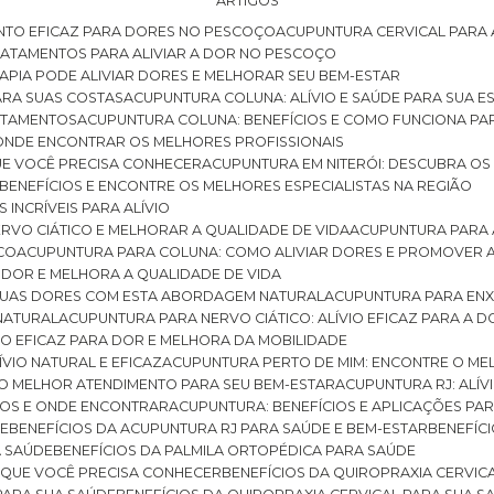
ARTIGOS
NTO EFICAZ PARA DORES NO PESCOÇO
ACUPUNTURA CERVICAL PARA 
TRATAMENTOS PARA ALIVIAR A DOR NO PESCOÇO
RAPIA PODE ALIVIAR DORES E MELHORAR SEU BEM-ESTAR
ARA SUAS COSTAS
ACUPUNTURA COLUNA: ALÍVIO E SAÚDE PARA SUA E
RATAMENTOS
ACUPUNTURA COLUNA: BENEFÍCIOS E COMO FUNCIONA PA
E ONDE ENCONTRAR OS MELHORES PROFISSIONAIS
QUE VOCÊ PRECISA CONHECER
ACUPUNTURA EM NITERÓI: DESCUBRA OS
 BENEFÍCIOS E ENCONTRE OS MELHORES ESPECIALISTAS NA REGIÃO
 INCRÍVEIS PARA ALÍVIO
ERVO CIÁTICO E MELHORAR A QUALIDADE DE VIDA
ACUPUNTURA PARA 
ICO
ACUPUNTURA PARA COLUNA: COMO ALIVIAR DORES E PROMOVER 
 DOR E MELHORA A QUALIDADE DE VIDA
 SUAS DORES COM ESTA ABORDAGEM NATURAL
ACUPUNTURA PARA ENX
 NATURAL
ACUPUNTURA PARA NERVO CIÁTICO: ALÍVIO EFICAZ PARA A 
VIO EFICAZ PARA DOR E MELHORA DA MOBILIDADE
ÍVIO NATURAL E EFICAZ
ACUPUNTURA PERTO DE MIM: ENCONTRE O ME
 O MELHOR ATENDIMENTO PARA SEU BEM-ESTAR
ACUPUNTURA RJ: ALÍV
CIOS E ONDE ENCONTRAR
ACUPUNTURA: BENEFÍCIOS E APLICAÇÕES PA
DE
BENEFÍCIOS DA ACUPUNTURA RJ PARA SAÚDE E BEM-ESTAR
BENEFÍ
A SAÚDE
BENEFÍCIOS DA PALMILA ORTOPÉDICA PARA SAÚDE
E QUE VOCÊ PRECISA CONHECER
BENEFÍCIOS DA QUIROPRAXIA CERVIC