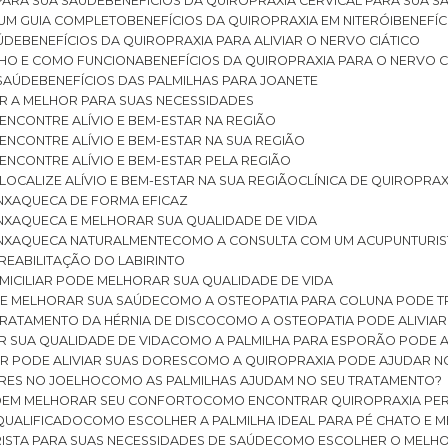
 PARA SUA SAÚDE
BENEFÍCIOS DA QUIROPRAXIA CERVICAL PARA SUA 
: UM GUIA COMPLETO
BENEFÍCIOS DA QUIROPRAXIA EM NITERÓI
BENEFÍ
AÚDE
BENEFÍCIOS DA QUIROPRAXIA PARA ALIVIAR O NERVO CIÁTICO
ELHO E COMO FUNCIONA
BENEFÍCIOS DA QUIROPRAXIA PARA O NERVO C
 SAÚDE
BENEFÍCIOS DAS PALMILHAS PARA JOANETE
ER A MELHOR PARA SUAS NECESSIDADES
: ENCONTRE ALÍVIO E BEM-ESTAR NA REGIÃO
: ENCONTRE ALÍVIO E BEM-ESTAR NA SUA REGIÃO
: ENCONTRE ALÍVIO E BEM-ESTAR PELA REGIÃO
 LOCALIZE ALÍVIO E BEM-ESTAR NA SUA REGIÃO
CLÍNICA DE QUIROPRA
ENXAQUECA DE FORMA EFICAZ
ENXAQUECA E MELHORAR SUA QUALIDADE DE VIDA
 ENXAQUECA NATURALMENTE
COMO A CONSULTA COM UM ACUPUNTURI
 REABILITAÇÃO DO LABIRINTO
OMICILIAR PODE MELHORAR SUA QUALIDADE DE VIDA
DE MELHORAR SUA SAÚDE
COMO A OSTEOPATIA PARA COLUNA PODE 
TRATAMENTO DA HÉRNIA DE DISCO
COMO A OSTEOPATIA PODE ALIVIAR
R SUA QUALIDADE DE VIDA
COMO A PALMILHA PARA ESPORÃO PODE A
AR PODE ALIVIAR SUAS DORES
COMO A QUIROPRAXIA PODE AJUDAR N
ORES NO JOELHO
COMO AS PALMILHAS AJUDAM NO SEU TRATAMENTO?
ODEM MELHORAR SEU CONFORTO
COMO ENCONTRAR QUIROPRAXIA PER
QUALIFICADO
COMO ESCOLHER A PALMILHA IDEAL PARA PÉ CHATO E
ISTA PARA SUAS NECESSIDADES DE SAÚDE
COMO ESCOLHER O MELH