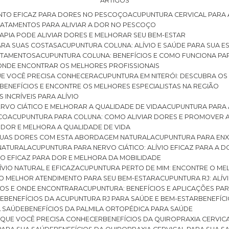
ARTIGOS
NTO EFICAZ PARA DORES NO PESCOÇO
ACUPUNTURA CERVICAL PARA 
TRATAMENTOS PARA ALIVIAR A DOR NO PESCOÇO
RAPIA PODE ALIVIAR DORES E MELHORAR SEU BEM-ESTAR
ARA SUAS COSTAS
ACUPUNTURA COLUNA: ALÍVIO E SAÚDE PARA SUA E
RATAMENTOS
ACUPUNTURA COLUNA: BENEFÍCIOS E COMO FUNCIONA PA
E ONDE ENCONTRAR OS MELHORES PROFISSIONAIS
QUE VOCÊ PRECISA CONHECER
ACUPUNTURA EM NITERÓI: DESCUBRA OS
 BENEFÍCIOS E ENCONTRE OS MELHORES ESPECIALISTAS NA REGIÃO
 INCRÍVEIS PARA ALÍVIO
ERVO CIÁTICO E MELHORAR A QUALIDADE DE VIDA
ACUPUNTURA PARA 
ICO
ACUPUNTURA PARA COLUNA: COMO ALIVIAR DORES E PROMOVER 
 DOR E MELHORA A QUALIDADE DE VIDA
 SUAS DORES COM ESTA ABORDAGEM NATURAL
ACUPUNTURA PARA ENX
 NATURAL
ACUPUNTURA PARA NERVO CIÁTICO: ALÍVIO EFICAZ PARA A 
VIO EFICAZ PARA DOR E MELHORA DA MOBILIDADE
ÍVIO NATURAL E EFICAZ
ACUPUNTURA PERTO DE MIM: ENCONTRE O ME
 O MELHOR ATENDIMENTO PARA SEU BEM-ESTAR
ACUPUNTURA RJ: ALÍV
CIOS E ONDE ENCONTRAR
ACUPUNTURA: BENEFÍCIOS E APLICAÇÕES PA
DE
BENEFÍCIOS DA ACUPUNTURA RJ PARA SAÚDE E BEM-ESTAR
BENEFÍ
A SAÚDE
BENEFÍCIOS DA PALMILA ORTOPÉDICA PARA SAÚDE
E QUE VOCÊ PRECISA CONHECER
BENEFÍCIOS DA QUIROPRAXIA CERVIC