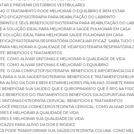
RATAR E PREVENIR DISTÚRBIOS VESTIBULARES
 COMO O TRATAMENTO PODE MELHORAR O EQUILÍBRIO E BEM-ESTAR
NTO EFICAZ
FISIOTERAPIA PARA REABILITAÇÃO DO LABIRINTO
BIRINTO E SEUS BENEFÍCIOS
FISIOTERAPIA PARA REABILITAÇÃO DO L
AR É A SOLUÇÃO IDEAL PARA MELHORAR A SAÚDE PULMONAR EM CASA
AR É SOLUÇÃO IDEAL PARA MELHORAR SAÚDE PULMONAR EM CASA
 EFICAZ
FISIOTERAPIA RESPIRATÓRIA DOMICILIAR EFICAZ: SAIBA TUDO
R PARA MELHORAR A QUALIDADE DE VIDA
FISIOTERAPIA RESPIRATÓRIA 
TITE: BENEFÍCIOS E TRATAMENTOS
NTITE: COMO ALIVIAR SINTOMAS E MELHORAR A QUALIDADE DE VIDA
TITE: COMO ALIVIAR SINTOMAS E MELHORAR O EQUILÍBRIO
TITE: O GUIA COMPLETO
FISIOTERAPIA: BENEFÍCIOS E IMPORTÂNCIA DA 
IA PARA A SUA SAÚDE
FISIOTERAPIA: BENEFÍCIOS E TRATAMENTOS
MEL
ARA ALÍVIO DA DOR E BEM-ESTAR
MELHORES PALMILHAS JOANETE PAR
E BENEFICIAR SUA SAÚDE
O QUE É QUIROPRAXIA?
O QUE É RPG NA FIS
IA E BENEFÍCIOS DO TRATAMENTO
OS BENEFÍCIOS DA ACUPUNTURA PA
US SINTOMAS
OSTEOPATIA CERVICAL: BENEFÍCIOS E TRATAMENTOS
E VOCÊ PRECISA CONHECER
OSTEOPATIA CERVICAL: COMO ALIVIAR DO
DORES E MELHORAR A QUALIDADE DE VIDA
DORES E MELHORAR SUA QUALIDADE DE VIDA
ICAZES PARA ALÍVIO DA DOR E RIGIDEZ
TICA PODE TRANSFORMAR SUA SAÚDE
OSTEOPATIA COLUNA: COMO ME