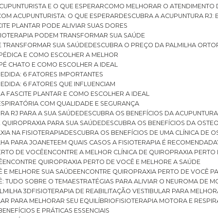
CUPUNTURISTA E O QUE ESPERAR
COMO MELHORAR O ATENDIMENTO D
 COM ACUPUNTURISTA: O QUE ESPERAR
DESCUBRA A ACUPUNTURA RJ: 
ITE PLANTAR PODE ALIVIAR SUAS DORES
ISIOTERAPIA PODEM TRANSFORMAR SUA SAÚDE
E TRANSFORMAR SUA SAÚDE
DESCUBRA O PREÇO DA PALMILHA ORTO
OPÉDICA E COMO ESCOLHER A MELHOR
 PÉ CHATO E COMO ESCOLHER A IDEAL
MEDIDA: 6 FATORES IMPORTANTES
EDIDA: 6 FATORES QUE INFLUENCIAM
A FASCITE PLANTAR E COMO ESCOLHER A IDEAL
RESPIRATÓRIA COM QUALIDADE E SEGURANÇA
RA RJ PARA A SUA SAÚDE
DESCUBRA OS BENEFÍCIOS DA ACUPUNTURA
DE QUIROPRAXIA PARA SUA SAÚDE
DESCUBRA OS BENEFÍCIOS DA OSTE
XIA NA FISIOTERAPIA
DESCUBRA OS BENEFÍCIOS DE UMA CLÍNICA DE 
LHA PARA JOANETE
EM QUAIS CASOS A FISIOTERAPIA É RECOMENDADA
PERTO DE VOCÊ
ENCONTRE A MELHOR CLÍNICA DE QUIROPRAXIA PERTO
Ê
ENCONTRE QUIROPRAXIA PERTO DE VOCÊ E MELHORE A SAÚDE
Ê E MELHORE SUA SAÚDE
ENCONTRE QUIROPRAXIA PERTO DE VOCÊ PA
Ê: TUDO SOBRE O TEMA
ESTRATÉGIAS PARA ALIVIAR O NEUROMA DE 
LMILHA 3D
FISIOTERAPIA DE REABILITAÇÃO VESTIBULAR PARA MELHOR
ULAR PARA MELHORAR SEU EQUILÍBRIO
FISIOTERAPIA MOTORA E RESPIR
BENEFÍCIOS E PRÁTICAS ESSENCIAIS