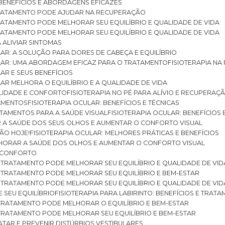
: BENEFÍCIOS E ABORDAGENS EFICAZES
O TRATAMENTO PODE AJUDAR NA RECUPERAÇÃO
 TRATAMENTO PODE MELHORAR SEU EQUILÍBRIO E QUALIDADE DE VIDA
 TRATAMENTO PODE MELHORAR SEU EQUILÍBRIO E QUALIDADE DE VIDA
RA ALIVIAR SINTOMAS
ULAR: A SOLUÇÃO PARA DORES DE CABEÇA E EQUILÍBRIO
BULAR: UMA ABORDAGEM EFICAZ PARA O TRATAMENTO
FISIOTERAPIA N
LAR E SEUS BENEFÍCIOS
ULAR MELHORA O EQUILÍBRIO E A QUALIDADE DE VIDA
ILIDADE E CONFORTO
FISIOTERAPIA NO PÉ PARA ALÍVIO E RECUPERAÇÃ
TAMENTOS
FISIOTERAPIA OCULAR: BENEFÍCIOS E TÉCNICAS
RATAMENTOS PARA A SAÚDE VISUAL
FISIOTERAPIA OCULAR: BENEFÍCIOS
R A SAÚDE DOS SEUS OLHOS E AUMENTAR O CONFORTO VISUAL
SÃO HOJE!
FISIOTERAPIA OCULAR: MELHORES PRÁTICAS E BENEFÍCIOS
ELHORAR A SAÚDE DOS OLHOS E AUMENTAR O CONFORTO VISUAL
 E CONFORTO
 O TRATAMENTO PODE MELHORAR SEU EQUILÍBRIO E QUALIDADE DE VID
 O TRATAMENTO PODE MELHORAR SEU EQUILÍBRIO E BEM-ESTAR
 O TRATAMENTO PODE MELHORAR SEU EQUILÍBRIO E QUALIDADE DE VID
E SEU EQUILÍBRIO
FISIOTERAPIA PARA LABIRINTO: BENEFÍCIOS E TRAT
O TRATAMENTO PODE MELHORAR O EQUILÍBRIO E BEM-ESTAR
O TRATAMENTO PODE MELHORAR SEU EQUILÍBRIO E BEM-ESTAR
RATAR E PREVENIR DISTÚRBIOS VESTIBULARES