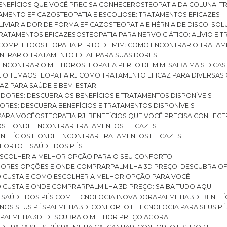
BENEFÍCIOS QUE VOCÊ PRECISA CONHECER
OSTEOPATIA DA COLUNA: T
ATAMENTO EFICAZ
OSTEOPATIA E ESCOLIOSE: TRATAMENTOS EFICAZES
ALIVIAR A DOR DE FORMA EFICAZ
OSTEOPATIA E HÉRNIA DE DISCO: SO
 TRATAMENTOS EFICAZES
OSTEOPATIA PARA NERVO CIÁTICO: ALÍVIO E
A COMPLETO
OSTEOPATIA PERTO DE MIM: COMO ENCONTRAR O TRATAM
ONTRAR O TRATAMENTO IDEAL PARA SUAS DORES
A ENCONTRAR O MELHOR
OSTEOPATIA PERTO DE MIM: SAIBA MAIS DIC
E O TEMA
OSTEOPATIA RJ COMO TRATAMENTO EFICAZ PARA DIVERSAS
CAZ PARA SAÚDE E BEM-ESTAR
S DORES: DESCUBRA OS BENEFÍCIOS E TRATAMENTOS DISPONÍVEIS
DORES: DESCUBRA BENEFÍCIOS E TRATAMENTOS DISPONÍVEIS
 PARA VOCÊ
OSTEOPATIA RJ: BENEFÍCIOS QUE VOCÊ PRECISA CONHECE
CIOS E ONDE ENCONTRAR TRATAMENTOS EFICAZES
 BENEFÍCIOS E ONDE ENCONTRAR TRATAMENTOS EFICAZES
FORTO E SAÚDE DOS PÉS
 ESCOLHER A MELHOR OPÇÃO PARA O SEU CONFORTO
LHORES OPÇÕES E ONDE COMPRAR
PALMILHA 3D PREÇO: DESCUBRA OF
TO CUSTA E COMO ESCOLHER A MELHOR OPÇÃO PARA VOCÊ
O CUSTA E ONDE COMPRAR
PALMILHA 3D PREÇO: SAIBA TUDO AQUI
E SAÚDE DOS PÉS COM TECNOLOGIA INOVADORA
PALMILHA 3D: BENE
 NOS SEUS PÉS
PALMILHA 3D: CONFORTO E TECNOLOGIA PARA SEUS PÉ
S
PALMILHA 3D: DESCUBRA O MELHOR PREÇO AGORA