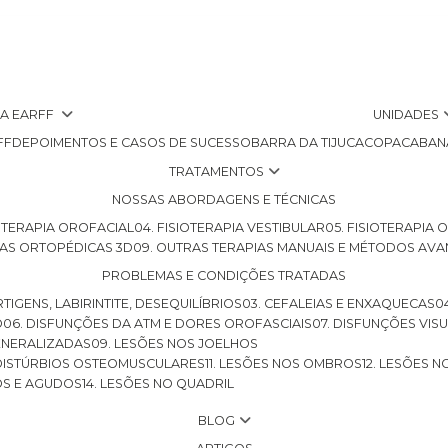
 A EARFF
UNIDADES
FF
DEPOIMENTOS E CASOS DE SUCESSO
BARRA DA TIJUCA
COPACABAN
TRATAMENTOS
NOSSAS ABORDAGENS E TÉCNICAS
SIOTERAPIA OROFACIAL
04. FISIOTERAPIA VESTIBULAR
05. FISIOTERAPIA
LHAS ORTOPÉDICAS 3D
09. OUTRAS TERAPIAS MANUAIS E MÉTODOS AV
PROBLEMAS E CONDIÇÕES TRATADAS
RTIGENS, LABIRINTITE, DESEQUILÍBRIOS
03. CEFALEIAS E ENXAQUECAS
O
06. DISFUNÇÕES DA ATM E DORES OROFASCIAIS
07. DISFUNÇÕES VIS
GENERALIZADAS
09. LESÕES NOS JOELHOS
E DISTÚRBIOS OSTEOMUSCULARES
11. LESÕES NOS OMBROS
12. LESÕES 
OS E AGUDOS
14. LESÕES NO QUADRIL
BLOG