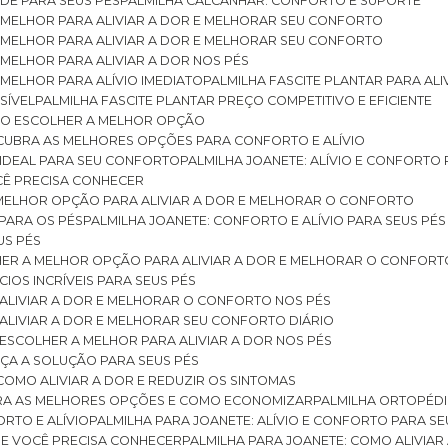
DE PARA SEUS PÉS
PALMILHA CALCANHAR: CONFORTO E SUPORTE
 MELHOR PARA ALIVIAR A DOR E MELHORAR SEU CONFORTO
 MELHOR PARA ALIVIAR A DOR E MELHORAR SEU CONFORTO
MELHOR PARA ALIVIAR A DOR NOS PÉS
MELHOR PARA ALÍVIO IMEDIATO
PALMILHA FASCITE PLANTAR PARA AL
SÍVEL
PALMILHA FASCITE PLANTAR PREÇO COMPETITIVO E EFICIENTE
OMO ESCOLHER A MELHOR OPÇÃO
ESCUBRA AS MELHORES OPÇÕES PARA CONFORTO E ALÍVIO
O IDEAL PARA SEU CONFORTO
PALMILHA JOANETE: ALÍVIO E CONFORTO
OCÊ PRECISA CONHECER
 MELHOR OPÇÃO PARA ALIVIAR A DOR E MELHORAR O CONFORTO
 PARA OS PÉS
PALMILHA JOANETE: CONFORTO E ALÍVIO PARA SEUS PÉS
US PÉS
LHER A MELHOR OPÇÃO PARA ALIVIAR A DOR E MELHORAR O CONFORT
IOS INCRÍVEIS PARA SEUS PÉS
ALIVIAR A DOR E MELHORAR O CONFORTO NOS PÉS
ALIVIAR A DOR E MELHORAR SEU CONFORTO DIÁRIO
ESCOLHER A MELHOR PARA ALIVIAR A DOR NOS PÉS
ÇA A SOLUÇÃO PARA SEUS PÉS
COMO ALIVIAR A DOR E REDUZIR OS SINTOMAS
BRA AS MELHORES OPÇÕES E COMO ECONOMIZAR
PALMILHA ORTOPÉD
ORTO E ALÍVIO
PALMILHA PARA JOANETE: ALÍVIO E CONFORTO PARA SE
QUE VOCÊ PRECISA CONHECER
PALMILHA PARA JOANETE: COMO ALIVI