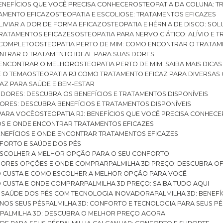
BENEFÍCIOS QUE VOCÊ PRECISA CONHECER
OSTEOPATIA DA COLUNA: T
ATAMENTO EFICAZ
OSTEOPATIA E ESCOLIOSE: TRATAMENTOS EFICAZES
ALIVIAR A DOR DE FORMA EFICAZ
OSTEOPATIA E HÉRNIA DE DISCO: SO
 TRATAMENTOS EFICAZES
OSTEOPATIA PARA NERVO CIÁTICO: ALÍVIO E
A COMPLETO
OSTEOPATIA PERTO DE MIM: COMO ENCONTRAR O TRATAM
ONTRAR O TRATAMENTO IDEAL PARA SUAS DORES
A ENCONTRAR O MELHOR
OSTEOPATIA PERTO DE MIM: SAIBA MAIS DIC
E O TEMA
OSTEOPATIA RJ COMO TRATAMENTO EFICAZ PARA DIVERSAS
CAZ PARA SAÚDE E BEM-ESTAR
S DORES: DESCUBRA OS BENEFÍCIOS E TRATAMENTOS DISPONÍVEIS
DORES: DESCUBRA BENEFÍCIOS E TRATAMENTOS DISPONÍVEIS
 PARA VOCÊ
OSTEOPATIA RJ: BENEFÍCIOS QUE VOCÊ PRECISA CONHECE
CIOS E ONDE ENCONTRAR TRATAMENTOS EFICAZES
 BENEFÍCIOS E ONDE ENCONTRAR TRATAMENTOS EFICAZES
FORTO E SAÚDE DOS PÉS
 ESCOLHER A MELHOR OPÇÃO PARA O SEU CONFORTO
LHORES OPÇÕES E ONDE COMPRAR
PALMILHA 3D PREÇO: DESCUBRA OF
TO CUSTA E COMO ESCOLHER A MELHOR OPÇÃO PARA VOCÊ
O CUSTA E ONDE COMPRAR
PALMILHA 3D PREÇO: SAIBA TUDO AQUI
E SAÚDE DOS PÉS COM TECNOLOGIA INOVADORA
PALMILHA 3D: BENE
 NOS SEUS PÉS
PALMILHA 3D: CONFORTO E TECNOLOGIA PARA SEUS PÉ
S
PALMILHA 3D: DESCUBRA O MELHOR PREÇO AGORA