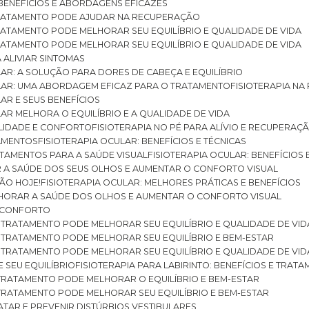
: BENEFÍCIOS E ABORDAGENS EFICAZES
O TRATAMENTO PODE AJUDAR NA RECUPERAÇÃO
 TRATAMENTO PODE MELHORAR SEU EQUILÍBRIO E QUALIDADE DE VIDA
 TRATAMENTO PODE MELHORAR SEU EQUILÍBRIO E QUALIDADE DE VIDA
RA ALIVIAR SINTOMAS
ULAR: A SOLUÇÃO PARA DORES DE CABEÇA E EQUILÍBRIO
BULAR: UMA ABORDAGEM EFICAZ PARA O TRATAMENTO
FISIOTERAPIA N
LAR E SEUS BENEFÍCIOS
ULAR MELHORA O EQUILÍBRIO E A QUALIDADE DE VIDA
ILIDADE E CONFORTO
FISIOTERAPIA NO PÉ PARA ALÍVIO E RECUPERAÇÃ
TAMENTOS
FISIOTERAPIA OCULAR: BENEFÍCIOS E TÉCNICAS
RATAMENTOS PARA A SAÚDE VISUAL
FISIOTERAPIA OCULAR: BENEFÍCIOS
R A SAÚDE DOS SEUS OLHOS E AUMENTAR O CONFORTO VISUAL
SÃO HOJE!
FISIOTERAPIA OCULAR: MELHORES PRÁTICAS E BENEFÍCIOS
ELHORAR A SAÚDE DOS OLHOS E AUMENTAR O CONFORTO VISUAL
 E CONFORTO
 O TRATAMENTO PODE MELHORAR SEU EQUILÍBRIO E QUALIDADE DE VID
 O TRATAMENTO PODE MELHORAR SEU EQUILÍBRIO E BEM-ESTAR
 O TRATAMENTO PODE MELHORAR SEU EQUILÍBRIO E QUALIDADE DE VID
E SEU EQUILÍBRIO
FISIOTERAPIA PARA LABIRINTO: BENEFÍCIOS E TRAT
O TRATAMENTO PODE MELHORAR O EQUILÍBRIO E BEM-ESTAR
O TRATAMENTO PODE MELHORAR SEU EQUILÍBRIO E BEM-ESTAR
RATAR E PREVENIR DISTÚRBIOS VESTIBULARES