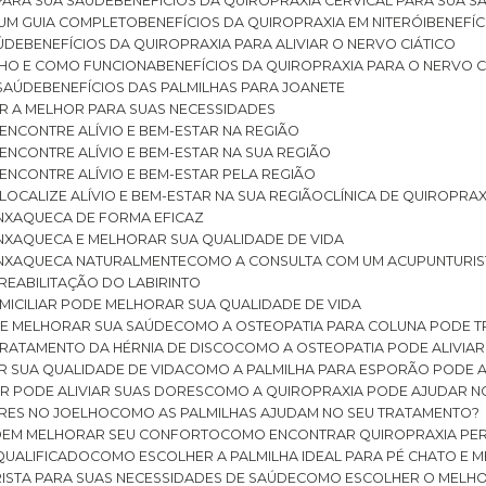
 PARA SUA SAÚDE
BENEFÍCIOS DA QUIROPRAXIA CERVICAL PARA SUA 
: UM GUIA COMPLETO
BENEFÍCIOS DA QUIROPRAXIA EM NITERÓI
BENEFÍ
AÚDE
BENEFÍCIOS DA QUIROPRAXIA PARA ALIVIAR O NERVO CIÁTICO
ELHO E COMO FUNCIONA
BENEFÍCIOS DA QUIROPRAXIA PARA O NERVO C
 SAÚDE
BENEFÍCIOS DAS PALMILHAS PARA JOANETE
ER A MELHOR PARA SUAS NECESSIDADES
: ENCONTRE ALÍVIO E BEM-ESTAR NA REGIÃO
: ENCONTRE ALÍVIO E BEM-ESTAR NA SUA REGIÃO
: ENCONTRE ALÍVIO E BEM-ESTAR PELA REGIÃO
 LOCALIZE ALÍVIO E BEM-ESTAR NA SUA REGIÃO
CLÍNICA DE QUIROPRA
ENXAQUECA DE FORMA EFICAZ
ENXAQUECA E MELHORAR SUA QUALIDADE DE VIDA
 ENXAQUECA NATURALMENTE
COMO A CONSULTA COM UM ACUPUNTURI
 REABILITAÇÃO DO LABIRINTO
OMICILIAR PODE MELHORAR SUA QUALIDADE DE VIDA
DE MELHORAR SUA SAÚDE
COMO A OSTEOPATIA PARA COLUNA PODE 
TRATAMENTO DA HÉRNIA DE DISCO
COMO A OSTEOPATIA PODE ALIVIAR
R SUA QUALIDADE DE VIDA
COMO A PALMILHA PARA ESPORÃO PODE A
AR PODE ALIVIAR SUAS DORES
COMO A QUIROPRAXIA PODE AJUDAR N
ORES NO JOELHO
COMO AS PALMILHAS AJUDAM NO SEU TRATAMENTO?
ODEM MELHORAR SEU CONFORTO
COMO ENCONTRAR QUIROPRAXIA PER
QUALIFICADO
COMO ESCOLHER A PALMILHA IDEAL PARA PÉ CHATO E
ISTA PARA SUAS NECESSIDADES DE SAÚDE
COMO ESCOLHER O MELH