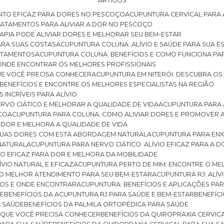
ARTIGOS
NTO EFICAZ PARA DORES NO PESCOÇO
ACUPUNTURA CERVICAL PARA 
TRATAMENTOS PARA ALIVIAR A DOR NO PESCOÇO
RAPIA PODE ALIVIAR DORES E MELHORAR SEU BEM-ESTAR
ARA SUAS COSTAS
ACUPUNTURA COLUNA: ALÍVIO E SAÚDE PARA SUA E
RATAMENTOS
ACUPUNTURA COLUNA: BENEFÍCIOS E COMO FUNCIONA PA
E ONDE ENCONTRAR OS MELHORES PROFISSIONAIS
QUE VOCÊ PRECISA CONHECER
ACUPUNTURA EM NITERÓI: DESCUBRA OS
 BENEFÍCIOS E ENCONTRE OS MELHORES ESPECIALISTAS NA REGIÃO
 INCRÍVEIS PARA ALÍVIO
ERVO CIÁTICO E MELHORAR A QUALIDADE DE VIDA
ACUPUNTURA PARA 
ICO
ACUPUNTURA PARA COLUNA: COMO ALIVIAR DORES E PROMOVER 
 DOR E MELHORA A QUALIDADE DE VIDA
 SUAS DORES COM ESTA ABORDAGEM NATURAL
ACUPUNTURA PARA ENX
 NATURAL
ACUPUNTURA PARA NERVO CIÁTICO: ALÍVIO EFICAZ PARA A 
VIO EFICAZ PARA DOR E MELHORA DA MOBILIDADE
ÍVIO NATURAL E EFICAZ
ACUPUNTURA PERTO DE MIM: ENCONTRE O ME
 O MELHOR ATENDIMENTO PARA SEU BEM-ESTAR
ACUPUNTURA RJ: ALÍV
CIOS E ONDE ENCONTRAR
ACUPUNTURA: BENEFÍCIOS E APLICAÇÕES PA
DE
BENEFÍCIOS DA ACUPUNTURA RJ PARA SAÚDE E BEM-ESTAR
BENEFÍ
A SAÚDE
BENEFÍCIOS DA PALMILA ORTOPÉDICA PARA SAÚDE
E QUE VOCÊ PRECISA CONHECER
BENEFÍCIOS DA QUIROPRAXIA CERVIC