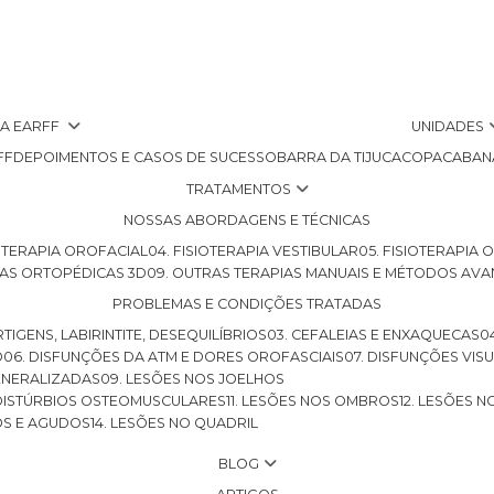
 A EARFF
UNIDADES
FF
DEPOIMENTOS E CASOS DE SUCESSO
BARRA DA TIJUCA
COPACABAN
TRATAMENTOS
NOSSAS ABORDAGENS E TÉCNICAS
SIOTERAPIA OROFACIAL
04. FISIOTERAPIA VESTIBULAR
05. FISIOTERAPIA
LHAS ORTOPÉDICAS 3D
09. OUTRAS TERAPIAS MANUAIS E MÉTODOS AV
PROBLEMAS E CONDIÇÕES TRATADAS
RTIGENS, LABIRINTITE, DESEQUILÍBRIOS
03. CEFALEIAS E ENXAQUECAS
O
06. DISFUNÇÕES DA ATM E DORES OROFASCIAIS
07. DISFUNÇÕES VIS
GENERALIZADAS
09. LESÕES NOS JOELHOS
E DISTÚRBIOS OSTEOMUSCULARES
11. LESÕES NOS OMBROS
12. LESÕES 
OS E AGUDOS
14. LESÕES NO QUADRIL
BLOG