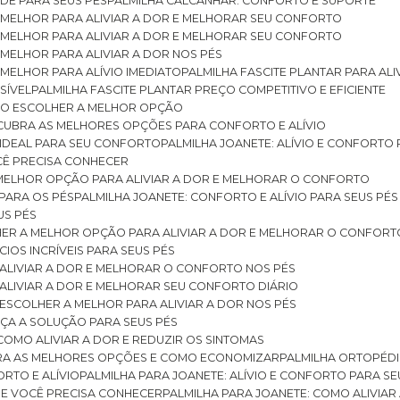
DE PARA SEUS PÉS
PALMILHA CALCANHAR: CONFORTO E SUPORTE
 MELHOR PARA ALIVIAR A DOR E MELHORAR SEU CONFORTO
 MELHOR PARA ALIVIAR A DOR E MELHORAR SEU CONFORTO
MELHOR PARA ALIVIAR A DOR NOS PÉS
MELHOR PARA ALÍVIO IMEDIATO
PALMILHA FASCITE PLANTAR PARA AL
SÍVEL
PALMILHA FASCITE PLANTAR PREÇO COMPETITIVO E EFICIENTE
OMO ESCOLHER A MELHOR OPÇÃO
ESCUBRA AS MELHORES OPÇÕES PARA CONFORTO E ALÍVIO
O IDEAL PARA SEU CONFORTO
PALMILHA JOANETE: ALÍVIO E CONFORTO
OCÊ PRECISA CONHECER
 MELHOR OPÇÃO PARA ALIVIAR A DOR E MELHORAR O CONFORTO
 PARA OS PÉS
PALMILHA JOANETE: CONFORTO E ALÍVIO PARA SEUS PÉS
US PÉS
LHER A MELHOR OPÇÃO PARA ALIVIAR A DOR E MELHORAR O CONFORT
IOS INCRÍVEIS PARA SEUS PÉS
ALIVIAR A DOR E MELHORAR O CONFORTO NOS PÉS
ALIVIAR A DOR E MELHORAR SEU CONFORTO DIÁRIO
ESCOLHER A MELHOR PARA ALIVIAR A DOR NOS PÉS
ÇA A SOLUÇÃO PARA SEUS PÉS
COMO ALIVIAR A DOR E REDUZIR OS SINTOMAS
BRA AS MELHORES OPÇÕES E COMO ECONOMIZAR
PALMILHA ORTOPÉD
ORTO E ALÍVIO
PALMILHA PARA JOANETE: ALÍVIO E CONFORTO PARA SE
QUE VOCÊ PRECISA CONHECER
PALMILHA PARA JOANETE: COMO ALIVI