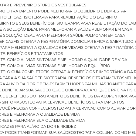
RATAR E PREVENIR DISTÚRBIOS VESTIBULARES
 COMO O TRATAMENTO PODE MELHORAR O EQUILÍBRIO E BEM-ESTAR
NTO EFICAZ
FISIOTERAPIA PARA REABILITAÇÃO DO LABIRINTO
BIRINTO E SEUS BENEFÍCIOS
FISIOTERAPIA PARA REABILITAÇÃO DO L
AR É A SOLUÇÃO IDEAL PARA MELHORAR A SAÚDE PULMONAR EM CASA
AR É SOLUÇÃO IDEAL PARA MELHORAR SAÚDE PULMONAR EM CASA
 EFICAZ
FISIOTERAPIA RESPIRATÓRIA DOMICILIAR EFICAZ: SAIBA TUDO
R PARA MELHORAR A QUALIDADE DE VIDA
FISIOTERAPIA RESPIRATÓRIA 
TITE: BENEFÍCIOS E TRATAMENTOS
NTITE: COMO ALIVIAR SINTOMAS E MELHORAR A QUALIDADE DE VIDA
TITE: COMO ALIVIAR SINTOMAS E MELHORAR O EQUILÍBRIO
TITE: O GUIA COMPLETO
FISIOTERAPIA: BENEFÍCIOS E IMPORTÂNCIA DA 
IA PARA A SUA SAÚDE
FISIOTERAPIA: BENEFÍCIOS E TRATAMENTOS
MEL
ARA ALÍVIO DA DOR E BEM-ESTAR
MELHORES PALMILHAS JOANETE PAR
E BENEFICIAR SUA SAÚDE
O QUE É QUIROPRAXIA?
O QUE É RPG NA FIS
IA E BENEFÍCIOS DO TRATAMENTO
OS BENEFÍCIOS DA ACUPUNTURA PA
US SINTOMAS
OSTEOPATIA CERVICAL: BENEFÍCIOS E TRATAMENTOS
E VOCÊ PRECISA CONHECER
OSTEOPATIA CERVICAL: COMO ALIVIAR DO
DORES E MELHORAR A QUALIDADE DE VIDA
DORES E MELHORAR SUA QUALIDADE DE VIDA
ICAZES PARA ALÍVIO DA DOR E RIGIDEZ
TICA PODE TRANSFORMAR SUA SAÚDE
OSTEOPATIA COLUNA: COMO ME