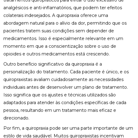
tratamentos quiropráticos para evitar o uso excessivo de
analgésicos e anti-inflamatórios, que podem ter efeitos
BENEFÍCIOS DA QUIROPRAXIA EM NITERÓI
colaterais indesejados. A quiropraxia oferece uma
BENEFÍCIOS DA QUIROPRAXIA NA FISIOTERAPIA
abordagem natural para o alívio da dor, permitindo que os
pacientes tratem suas condições sem depender de
BENEFÍCIOS DA QUIROPRAXIA PARA A SAÚDE
medicamentos. Isso é especialmente relevante em um
momento em que a conscientização sobre o uso de
BENEFÍCIOS DA QUIROPRAXIA PARA ALIVIAR O
NERVO CIÁTICO
opioides e outros medicamentos está crescendo.
Outro benefício significativo da quiropraxia é a
BENEFÍCIOS DA QUIROPRAXIA PARA JOELHO E
personalização do tratamento. Cada paciente é único, e os
COMO FUNCIONA
quiropraxistas avaliam cuidadosamente as necessidades
BENEFÍCIOS DA QUIROPRAXIA PARA O NERVO
individuais antes de desenvolver um plano de tratamento.
CIÁTICO
Isso significa que os ajustes e técnicas utilizados são
adaptados para atender às condições específicas de cada
BENEFÍCIOS DA QUIROPRAXIA PARA SUA SAÚDE
pessoa, resultando em um tratamento mais eficaz e
BENEFÍCIOS DAS PALMILHAS PARA JOANETE
direcionado.
Por fim, a quiropraxia pode ser uma parte importante de um
CLÍNICA DE OSTEOPATIA: COMO ESCOLHER A
estilo de vida saudável. Muitos quiropraxistas incentivam
MELHOR PARA SUAS NECESSIDADES