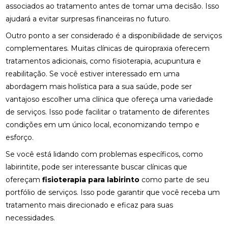
associados ao tratamento antes de tomar uma decisão. Isso
COMO MONTAR SUA CLÍNICA?
ajudará a evitar surpresas financeiras no futuro.
Outro ponto a ser considerado é a disponibilidade de serviços
CONSULTA COM ACUPUNTURISTA: O QUE ESPERAR
complementares. Muitas clínicas de quiropraxia oferecem
DESCUBRA A ACUPUNTURA RJ: BENEFÍCIOS E
tratamentos adicionais, como fisioterapia, acupuntura e
PRÁTICAS
reabilitação. Se você estiver interessado em uma
abordagem mais holística para a sua saúde, pode ser
DESCUBRA COMO A PALMILHA PARA FASCITE
vantajoso escolher uma clínica que ofereça uma variedade
PLANTAR PODE ALIVIAR SUAS DORES
de serviços. Isso pode facilitar o tratamento de diferentes
DESCUBRA COMO A QUIROPRAXIA E A
condições em um único local, economizando tempo e
FISIOTERAPIA PODEM TRANSFORMAR SUA SAÚDE
esforço.
DESCUBRA COMO UM QUIROPRATA PODE
Se você está lidando com problemas específicos, como
TRANSFORMAR SUA SAÚDE
labirintite, pode ser interessante buscar clínicas que
ofereçam
fisioterapia para labirinto
como parte de seu
DESCUBRA O PREÇO DA PALMILHA ORTOPÉDICA E
portfólio de serviços. Isso pode garantir que você receba um
COMO ESCOLHER A IDEAL
tratamento mais direcionado e eficaz para suas
DESCUBRA O PREÇO DA PALMILHA ORTOPÉDICA E
necessidades.
COMO ESCOLHER A MELHOR