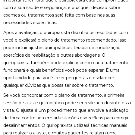
importante lembrar que o quiropraxista está comprometido
com a sua saúde e segurança, e qualquer decisão sobre
FISIOTERAPIA PARA LABIRINTO: BENEFÍCIOS E
TRATAMENTOS
exames ou tratamentos será feita com base nas suas
necessidades específicas.
FISIOTERAPIA PARA LABIRINTO: COMO O
TRATAMENTO PODE MELHORAR O EQUILÍBRIO E
Após a avaliação, o quiropraxista discutirá os resultados com
BEM-ESTAR
você e explicará o plano de tratamento recomendado. Isso
pode incluir ajustes quiropráticos, terapia de mobilização,
FISIOTERAPIA PARA LABIRINTO: COMO O
exercícios de reabilitação e outras abordagens. O
TRATAMENTO PODE MELHORAR SEU EQUILÍBRIO E
BEM-ESTAR
quiropraxista também pode explicar como cada tratamento
funcionará e quais benefícios você pode esperar. É uma
FISIOTERAPIA PARA LABIRINTO: COMO TRATAR E
oportunidade para você fazer perguntas e esclarecer
PREVENIR DISTÚRBIOS VESTIBULARES
quaisquer dúvidas que possa ter sobre o tratamento.
FISIOTERAPIA PARA LABIRINTO: COMO TRATAR E
Se você concordar com o plano de tratamento, a primeira
PREVENIR DISTÚRBIOS VESTIBULARES
sessão de ajuste quiroprático pode ser realizada durante essa
visita. O ajuste é um procedimento que envolve a aplicação
FISIOTERAPIA PARA LABIRINTO: SAIBA COMO O
TRATAMENTO PODE MELHORAR O EQUILÍBRIO E
de força controlada em articulações específicas para corrigir
BEM-ESTAR
desalinhamentos. O quiropraxista utilizará técnicas manuais
para realizar o ajuste, e muitos pacientes relatam uma