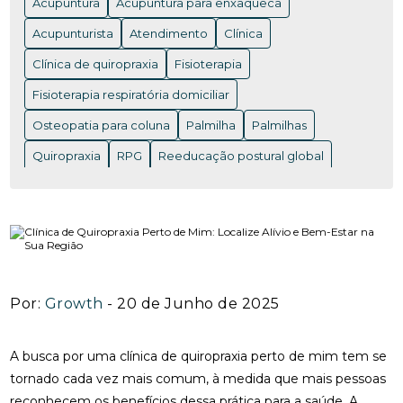
Acupuntura
Acupuntura para enxaqueca
FUNCIONA PARA ALIVIAR DORES
Acupunturista
Atendimento
Clínica
ACUPUNTURA EM NITERÓI: BENEFÍCIOS E ONDE
ENCONTRAR OS MELHORES PROFISSIONAIS
Clínica de quiropraxia
Fisioterapia
Fisioterapia respiratória domiciliar
ACUPUNTURA EM NITERÓI: BENEFÍCIOS QUE VOCÊ
PRECISA CONHECER
Osteopatia para coluna
Palmilha
Palmilhas
ACUPUNTURA EM NITERÓI: DESCUBRA OS
Quiropraxia
RPG
Reeducação postural global
BENEFÍCIOS DESSA TERAPIA MILENAR
Rpg para coluna
Saúde
Saúde
acupuntura RJ
ACUPUNTURA EM NITERÓI: DESCUBRA OS
acupuntura cervical
acupuntura coluna
BENEFÍCIOS E ENCONTRE OS MELHORES
ESPECIALISTAS NA REGIÃO
acupunturista consulta
clínica de quiropraxia perto de mim
ACUPUNTURA NERVO CIÁTICO: BENEFÍCIOS
INCRÍVEIS PARA ALÍVIO
Por:
Growth
- 20 de Junho de 2025
fisioterapia de reabilitação vestibular
ACUPUNTURA PARA ALIVIAR A DOR DO NERVO
fisioterapia na reabilitação vestibular
fisioterapia ocular
CIÁTICO E MELHORAR A QUALIDADE DE VIDA
A busca por uma clínica de quiropraxia perto de mim tem se
fisioterapia para labirinto
tornado cada vez mais comum, à medida que mais pessoas
ACUPUNTURA PARA ALIVIAR DOR NO NERVO
reconhecem os benefícios dessa prática para a saúde. A
onde fazer fisioterapia respiratória
osteopatia RJ