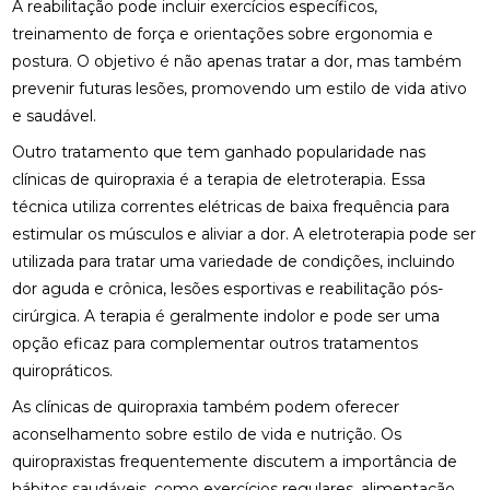
A reabilitação pode incluir exercícios específicos,
MELHORAR SEU EQUILÍBRIO
treinamento de força e orientações sobre ergonomia e
postura. O objetivo é não apenas tratar a dor, mas também
FISIOTERAPIA DE REABILITAÇÃO VESTIBULAR PARA
MELHORAR SEU EQUILÍBRIO
prevenir futuras lesões, promovendo um estilo de vida ativo
e saudável.
FISIOTERAPIA MOTORA E RESPIRATÓRIA:
BENEFÍCIOS E PRÁTICAS
Outro tratamento que tem ganhado popularidade nas
clínicas de quiropraxia é a terapia de eletroterapia. Essa
FISIOTERAPIA MOTORA E RESPIRATÓRIA:
técnica utiliza correntes elétricas de baixa frequência para
BENEFÍCIOS E PRÁTICAS ESSENCIAIS
estimular os músculos e aliviar a dor. A eletroterapia pode ser
utilizada para tratar uma variedade de condições, incluindo
FISIOTERAPIA MOTORA E RESPIRATÓRIA:
BENEFÍCIOS E ABORDAGENS EFICAZES
dor aguda e crônica, lesões esportivas e reabilitação pós-
cirúrgica. A terapia é geralmente indolor e pode ser uma
FISIOTERAPIA NA LABIRINTITE: COMO O
opção eficaz para complementar outros tratamentos
TRATAMENTO PODE AJUDAR NA RECUPERAÇÃO
quiropráticos.
FISIOTERAPIA NA LABIRINTITE: COMO O
As clínicas de quiropraxia também podem oferecer
TRATAMENTO PODE MELHORAR SEU EQUILÍBRIO E
aconselhamento sobre estilo de vida e nutrição. Os
QUALIDADE DE VIDA
quiropraxistas frequentemente discutem a importância de
FISIOTERAPIA NA LABIRINTITE: COMO O
hábitos saudáveis, como exercícios regulares, alimentação