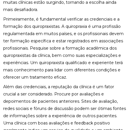
muitas clínicas estão surgindo, tornando a escolha ainda
mais desafiadora.
COMO A ACUPUNTURA PODE ALIVIAR A
ENXAQUECA NATURALMENTE
Primeiramente, é fundamental verificar as credenciais e a
formação dos quiropraxistas. A quiropraxia é uma profissão
COMO A CONSULTA COM UM ACUPUNTURISTA
PODE TRANSFORMAR SUA SAÚDE
regulamentada em muitos países, e os profissionais devem
ter formação específica e estar registrados em associações
COMO A FISIOTERAPIA PODE AJUDAR NA
profissionais. Pesquise sobre a formação acadêmica dos
REABILITAÇÃO DO LABIRINTO
quiropraxistas da clínica, bem como suas especializações e
experiências. Um quiropraxista qualificado e experiente terá
COMO A FISIOTERAPIA RESPIRATÓRIA DOMICILIAR
PODE MELHORAR SUA QUALIDADE DE VIDA
mais conhecimento para lidar com diferentes condições e
oferecer um tratamento eficaz.
COMO A OSTEOPATIA PARA COLUNA PODE
MELHORAR SUA SAÚDE
Além das credenciais, a reputação da clínica é um fator
crucial a ser considerado. Procure por avaliações e
COMO A OSTEOPATIA PARA COLUNA PODE
depoimentos de pacientes anteriores. Sites de avaliação,
TRANSFORMAR SUA SAÚDE
redes sociais e fóruns de discussão podem ser ótimas fontes
de informações sobre a experiência de outros pacientes.
COMO A OSTEOPATIA PODE AJUDAR NA
TRATAMENTO DA HÉRNIA DE DISCO
Uma clínica com boas avaliações e feedback positivo