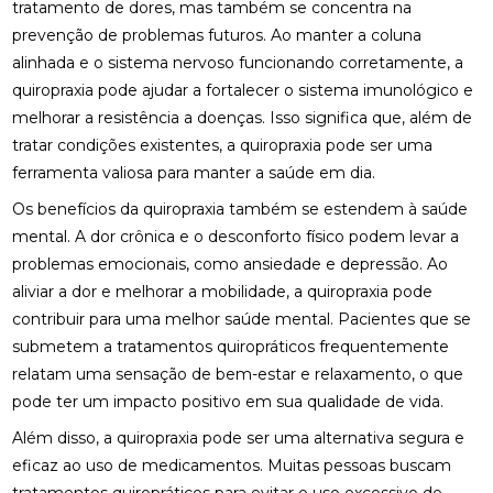
tratamento de dores, mas também se concentra na
prevenção de problemas futuros. Ao manter a coluna
BENEFÍCIOS DA OSTEOPATIA PARA A COLUNA
alinhada e o sistema nervoso funcionando corretamente, a
quiropraxia pode ajudar a fortalecer o sistema imunológico e
BENEFÍCIOS DA OSTEOPATIA RJ PARA SUA SAÚDE
melhorar a resistência a doenças. Isso significa que, além de
BENEFÍCIOS DA PALMILA ORTOPÉDICA PARA
tratar condições existentes, a quiropraxia pode ser uma
SAÚDE
ferramenta valiosa para manter a saúde em dia.
BENEFÍCIOS DA PALMILHA PARA JOANETE QUE
Os benefícios da quiropraxia também se estendem à saúde
VOCÊ PRECISA CONHECER
mental. A dor crônica e o desconforto físico podem levar a
problemas emocionais, como ansiedade e depressão. Ao
BENEFÍCIOS DA QUIROPRAXIA CERVICAL
aliviar a dor e melhorar a mobilidade, a quiropraxia pode
contribuir para uma melhor saúde mental. Pacientes que se
BENEFÍCIOS DA QUIROPRAXIA CERVICAL PARA SUA
SAÚDE
submetem a tratamentos quiropráticos frequentemente
relatam uma sensação de bem-estar e relaxamento, o que
BENEFÍCIOS DA QUIROPRAXIA CERVICAL PARA SUA
pode ter um impacto positivo em sua qualidade de vida.
SAÚDE: GUIA COMPLETO
Além disso, a quiropraxia pode ser uma alternativa segura e
BENEFÍCIOS DA QUIROPRAXIA CERVICAL: UM GUIA
eficaz ao uso de medicamentos. Muitas pessoas buscam
COMPLETO