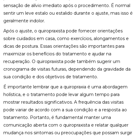
FISIOTERAPIA PARA LABIRINTO: TRATAMENTO
sensação de alívio imediato após o procedimento. É normal
EFICAZ
sentir um leve estalo ou estalido durante o ajuste, mas isso é
FISIOTERAPIA PARA REABILITAÇÃO DO LABIRINTO
geralmente indolor.
Após o ajuste, o quiropraxista pode fornecer orientações
FISIOTERAPIA PARA REABILITAÇÃO DO LABIRINTO
E SEUS BENEFÍCIOS
sobre cuidados em casa, como exercícios, alongamentos e
dicas de postura. Essas orientações são importantes para
FISIOTERAPIA PARA REABILITAÇÃO DO LABIRINTO:
maximizar os benefícios do tratamento e ajudar na
DESCUBRA COMO
recuperação. O quiropraxista pode também sugerir um
cronograma de visitas futuras, dependendo da gravidade da
FISIOTERAPIA RESPIRATÓRIA DOMICILIAR É A
SOLUÇÃO IDEAL PARA MELHORAR A SAÚDE
sua condição e dos objetivos de tratamento.
PULMONAR EM CASA
É importante lembrar que a quiropraxia é uma abordagem
FISIOTERAPIA RESPIRATÓRIA DOMICILIAR É
holística, e o tratamento pode levar algum tempo para
SOLUÇÃO IDEAL PARA MELHORAR SAÚDE
mostrar resultados significativos. A frequência das visitas
PULMONAR EM CASA
pode variar de acordo com a sua condição e a resposta ao
tratamento. Portanto, é fundamental manter uma
FISIOTERAPIA RESPIRATÓRIA DOMICILIAR EFICAZ
comunicação aberta com o quiropraxista e relatar qualquer
FISIOTERAPIA RESPIRATÓRIA DOMICILIAR EFICAZ:
mudança nos sintomas ou preocupações que possam surgir
SAIBA TUDO SOBRE O TEMA