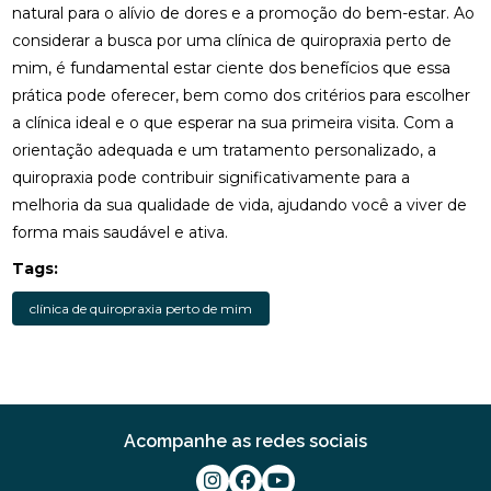
natural para o alívio de dores e a promoção do bem-estar. Ao
REABILITAÇÃO FÍSICA
considerar a busca por uma clínica de quiropraxia perto de
FISIOTERAPIA: BENEFÍCIOS E IMPORTÂNCIA PARA A
mim, é fundamental estar ciente dos benefícios que essa
SUA SAÚDE
prática pode oferecer, bem como dos critérios para escolher
a clínica ideal e o que esperar na sua primeira visita. Com a
FISIOTERAPIA: BENEFÍCIOS E TRATAMENTOS
orientação adequada e um tratamento personalizado, a
MELHORES CLÍNICAS DE OSTEOPATIA
quiropraxia pode contribuir significativamente para a
melhoria da sua qualidade de vida, ajudando você a viver de
MELHORES CLÍNICAS DE QUIROPRAXIA PARA
forma mais saudável e ativa.
ALÍVIO DA DOR E BEM-ESTAR
Tags:
MELHORES PALMILHAS JOANETE PARA CONFORTO
TOTAL
clínica de quiropraxia perto de mim
O QUE É QUIROPRAXIA E COMO ELA PODE
BENEFICIAR SUA SAÚDE
O QUE É QUIROPRAXIA?
Acompanhe as redes sociais
O QUE É RPG NA FISIOTERAPIA?