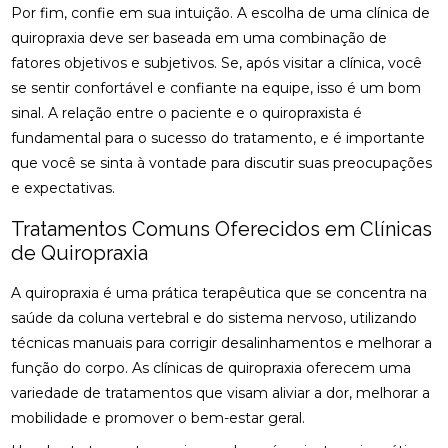
Por fim, confie em sua intuição. A escolha de uma clínica de
DESCUBRA O PREÇO DA PALMILHA PARA PÉ CHATO
quiropraxia deve ser baseada em uma combinação de
E COMO ESCOLHER A IDEAL
fatores objetivos e subjetivos. Se, após visitar a clínica, você
se sentir confortável e confiante na equipe, isso é um bom
DESCUBRA O PREÇO DA PALMILHA SOB MEDIDA: 6
sinal. A relação entre o paciente e o quiropraxista é
FATORES IMPORTANTES
fundamental para o sucesso do tratamento, e é importante
DESCUBRA O PREÇO DA PALMILHA SOB MEDIDA: 6
que você se sinta à vontade para discutir suas preocupações
FATORES QUE INFLUENCIAM
e expectativas.
DESCUBRA O PREÇO DAS PALMILHAS PARA
Tratamentos Comuns Oferecidos em Clínicas
FASCITE PLANTAR E COMO ESCOLHER A IDEAL
de Quiropraxia
DESCUBRA ONDE FAZER FISIOTERAPIA
A quiropraxia é uma prática terapêutica que se concentra na
RESPIRATÓRIA COM QUALIDADE E SEGURANÇA
saúde da coluna vertebral e do sistema nervoso, utilizando
DESCUBRA OS BENEFÍCIOS DA ACUPUNTURA RJ
técnicas manuais para corrigir desalinhamentos e melhorar a
PARA A SUA SAÚDE
função do corpo. As clínicas de quiropraxia oferecem uma
variedade de tratamentos que visam aliviar a dor, melhorar a
DESCUBRA OS BENEFÍCIOS DA ACUPUNTURA RJ
mobilidade e promover o bem-estar geral.
PARA SUA SAÚDE E BEM-ESTAR