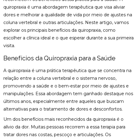
CIÁTICO
quiropraxia é uma abordagem terapêutica que visa aliviar
osteopatia cervical
osteopatia coluna
dores e melhorar a qualidade de vida por meio de ajustes na
ACUPUNTURA PARA ALIVIAR NERVO CIÁTICO
osteopatia hérnia de disco
osteopatia nervo ciático
coluna vertebral e outras articulações. Neste artigo, vamos
ACUPUNTURA PARA COLUNA: COMO ALIVIAR
explorar os principais benefícios da quiropraxia, como
palmilha esporão
palmilha fascite plantar
DORES E PROMOVER A SAÚDE
escolher a clínica ideal e o que esperar durante a sua primeira
palmilha fascite plantar preço
palmilha joanete
visita.
ACUPUNTURA PARA ENXAQUECA ALIVIA A DOR E
palmilha ortopedica preço
palmilha para pé chato
MELHORA A QUALIDADE DE VIDA
Benefícios da Quiropraxia para a Saúde
palmilha para pé chato preço
ACUPUNTURA PARA ENXAQUECA: ALIVIE SUAS
A quiropraxia é uma prática terapêutica que se concentra na
DORES COM ESTA ABORDAGEM NATURAL
palmilha sob medida preço
quiropraxia
relação entre a coluna vertebral e o sistema nervoso,
quiropraxia RJ
quiropraxia cervical
ACUPUNTURA PARA ENXAQUECA: ALÍVIO EFICAZ
promovendo a saúde e o bem-estar por meio de ajustes e
manipulações. Essa abordagem tem ganhado destaque nos
quiropraxia em Niterói
quiropraxia nervo ciático
ACUPUNTURA PARA ENXAQUECA: ALÍVIO NATURAL
últimos anos, especialmente entre aqueles que buscam
quiropraxia para joelho
quiropraxia para nervo ciático
alternativas para o tratamento de dores e desconfortos.
ACUPUNTURA PARA NERVO CIÁTICO: ALÍVIO EFICAZ
quiropraxia perto
quiropraxia perto de mim
PARA A DOR E MELHORA DA MOBILIDADE
Um dos benefícios mais reconhecidos da quiropraxia é o
rpg escoliose
alívio da dor. Muitas pessoas recorrem a essa terapia para
ACUPUNTURA PARA NERVO CIÁTICO: ALÍVIO EFICAZ
tratar dores nas costas, pescoço e articulações. Os
PARA DOR E MELHORA DA MOBILIDADE