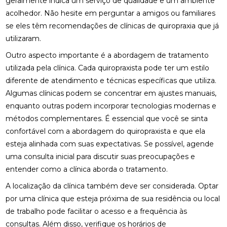
geralmente indica um serviço de qualidade e um ambiente
COMO A OSTEOPATIA PODE ALIVIAR A DOR NO
acolhedor. Não hesite em perguntar a amigos ou familiares
NERVO CIÁTICO
se eles têm recomendações de clínicas de quiropraxia que já
COMO A OSTEOPATIA RJ PODE MELHORAR SUA
utilizaram.
QUALIDADE DE VIDA
Outro aspecto importante é a abordagem de tratamento
utilizada pela clínica. Cada quiropraxista pode ter um estilo
COMO A PALMILHA PARA ESPORÃO PODE ALIVIAR
SUAS DORES
diferente de atendimento e técnicas específicas que utiliza.
Algumas clínicas podem se concentrar em ajustes manuais,
COMO A PALMILHA PARA FASCITE PLANTAR PODE
enquanto outras podem incorporar tecnologias modernas e
ALIVIAR SUAS DORES
métodos complementares. É essencial que você se sinta
COMO A QUIROPRAXIA PODE AJUDAR NO
confortável com a abordagem do quiropraxista e que ela
TRATAMENTO DA ESCOLIOSE
esteja alinhada com suas expectativas. Se possível, agende
uma consulta inicial para discutir suas preocupações e
COMO A QUIROPRAXIA PODE ALIVIAR DORES NO
entender como a clínica aborda o tratamento.
JOELHO
A localização da clínica também deve ser considerada. Optar
COMO AS PALMILHAS AJUDAM NO SEU
por uma clínica que esteja próxima de sua residência ou local
TRATAMENTO?
de trabalho pode facilitar o acesso e a frequência às
COMO AS PALMILHAS PARA JOANETE PODEM
consultas. Além disso, verifique os horários de