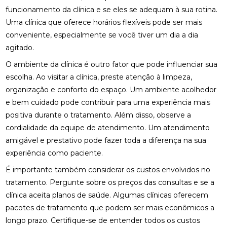
MELHORAR SEU CONFORTO
funcionamento da clínica e se eles se adequam à sua rotina.
Uma clínica que oferece horários flexíveis pode ser mais
COMO ENCONTRAR QUIROPRAXIA PERTO DE VOCÊ
conveniente, especialmente se você tiver um dia a dia
PARA ALÍVIO DAS DORES
agitado.
COMO ENCONTRAR UM ACUPUNTURISTA
O ambiente da clínica é outro fator que pode influenciar sua
QUALIFICADO
escolha. Ao visitar a clínica, preste atenção à limpeza,
COMO ESCOLHER A PALMILHA IDEAL PARA PÉ
organização e conforto do espaço. Um ambiente acolhedor
CHATO E MELHORAR SEU CONFORTO
e bem cuidado pode contribuir para uma experiência mais
positiva durante o tratamento. Além disso, observe a
COMO ESCOLHER O MELHOR ACUPUNTURISTA
cordialidade da equipe de atendimento. Um atendimento
PARA SUAS NECESSIDADES DE SAÚDE
amigável e prestativo pode fazer toda a diferença na sua
COMO ESCOLHER O MELHOR ACUPUNTURISTA
experiência como paciente.
PARA VOCÊ
É importante também considerar os custos envolvidos no
COMO FUNCIONA A CONSULTA COM UM
tratamento. Pergunte sobre os preços das consultas e se a
ACUPUNTURISTA E O QUE ESPERAR
clínica aceita planos de saúde. Algumas clínicas oferecem
pacotes de tratamento que podem ser mais econômicos a
COMO MELHORAR O ATENDIMENTO DA SUA
longo prazo. Certifique-se de entender todos os custos
CLÍNICA?