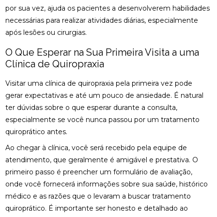
por sua vez, ajuda os pacientes a desenvolverem habilidades
FISIOTERAPIA NO PÉ PARA ALÍVIO E RECUPERAÇÃO
necessárias para realizar atividades diárias, especialmente
EFICIENTE
após lesões ou cirurgias.
FISIOTERAPIA NO PÉ: BENEFÍCIOS E TRATAMENTOS
O Que Esperar na Sua Primeira Visita a uma
Clínica de Quiropraxia
FISIOTERAPIA OCULAR: BENEFÍCIOS E TÉCNICAS
Visitar uma clínica de quiropraxia pela primeira vez pode
FISIOTERAPIA OCULAR: BENEFÍCIOS E
gerar expectativas e até um pouco de ansiedade. É natural
TRATAMENTOS PARA A SAÚDE VISUAL
ter dúvidas sobre o que esperar durante a consulta,
FISIOTERAPIA OCULAR: BENEFÍCIOS E
especialmente se você nunca passou por um tratamento
TRATAMENTOS
quiroprático antes.
FISIOTERAPIA OCULAR: COMO MELHORAR A SAÚDE
Ao chegar à clínica, você será recebido pela equipe de
DOS SEUS OLHOS E AUMENTAR O CONFORTO
atendimento, que geralmente é amigável e prestativa. O
VISUAL
primeiro passo é preencher um formulário de avaliação,
onde você fornecerá informações sobre sua saúde, histórico
FISIOTERAPIA OCULAR: MELHORE SUA VISÃO HOJE!
médico e as razões que o levaram a buscar tratamento
FISIOTERAPIA OCULAR: MELHORES PRÁTICAS E
quiroprático. É importante ser honesto e detalhado ao
BENEFÍCIOS