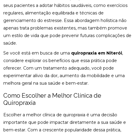
seus pacientes a adotar hábitos saudáveis, como exercícios
CLÍNICA DE QUIROPRAXIA PERTO DE MIM:
regulares, alimentação equilibrada e técnicas de
ENCONTRE ALÍVIO E BEM-ESTAR NA REGIÃO
gerenciamento do estresse. Essa abordagem holística não
apenas trata problemas existentes, mas também promove
CLÍNICA DE QUIROPRAXIA PERTO DE MIM:
ENCONTRE ALÍVIO E BEM-ESTAR NA SUA REGIÃO
um estilo de vida que pode prevenir futuras complicações de
saúde.
CLÍNICA DE QUIROPRAXIA PERTO DE MIM:
Se você está em busca de uma
ENCONTRE ALÍVIO E BEM-ESTAR PELA REGIÃO
quiropraxia em Niterói
,
considere explorar os benefícios que essa prática pode
CLÍNICA DE QUIROPRAXIA PERTO DE MIM:
oferecer. Com um tratamento adequado, você pode
LOCALIZE ALÍVIO E BEM-ESTAR NA SUA REGIÃO
experimentar alívio da dor, aumento da mobilidade e uma
melhora geral na sua saúde e bem-estar.
CLÍNICA DE QUIROPRAXIA PERTO DE MIM: TUDO
SOBRE O TEMA
Como Escolher a Melhor Clínica de
Quiropraxia
COMO A ACUPUNTURA PODE ALIVIAR A
ENXAQUECA DE FORMA EFICAZ
Escolher a melhor clínica de quiropraxia é uma decisão
COMO A ACUPUNTURA PODE ALIVIAR A
importante que pode impactar diretamente a sua saúde e
ENXAQUECA E MELHORAR SUA QUALIDADE DE
bem-estar. Com a crescente popularidade dessa prática,
VIDA