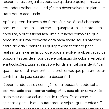
responder às perguntas, pois isso ajudará o quiropraxista a
entender melhor sua condição e a desenvolver um plano de
FISIOTERAPIA OCULAR: SAIBA COMO MELHORAR A
SAÚDE DOS OLHOS E AUMENTAR O CONFORTO
tratamento adequado.
VISUAL
Após o preenchimento do formulário, você será chamado
para uma consulta inicial com o quiropraxista. Durante essa
FISIOTERAPIA PARA LABIRINTITE: ALÍVIO E
CONFORTO
consulta, o profissional fará uma avaliação completa, que
pode incluir uma conversa detalhada sobre seus sintomas,
FISIOTERAPIA PARA LABIRINTITE: COMO O
estilo de vida e hábitos. O quiropraxista também pode
TRATAMENTO PODE MELHORAR SEU EQUILÍBRIO E
QUALIDADE DE VIDA
realizar um exame físico, que pode envolver a observação da
postura, testes de mobilidade e palpação da coluna vertebral
FISIOTERAPIA PARA LABIRINTITE: COMO O
e articulações. Essa avaliação é fundamental para identificar
TRATAMENTO PODE MELHORAR SEU EQUILÍBRIO E
quaisquer desalinhamentos ou problemas que possam estar
BEM-ESTAR
contribuindo para sua dor ou desconforto.
FISIOTERAPIA PARA LABIRINTITE: COMO O
Dependendo da sua condição, o quiropraxista pode solicitar
TRATAMENTO PODE MELHORAR SEU EQUILÍBRIO E
QUALIDADE DE VIDA
exames adicionais, como radiografias, para obter uma visão
mais clara da sua coluna e articulações. Esses exames
FISIOTERAPIA PARA LABIRINTITE: MELHORE SEU
ajudam a garantir que o tratamento seja seguro e eficaz. É
EQUILÍBRIO