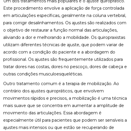
Um dos tratamentos mais populares é o ajuste quiroprático.
DESCUBRA OS BENEFÍCIOS DA CLÍNICA DE
Este procedimento envolve a aplicação de força controlada
QUIROPRAXIA PARA SUA SAÚDE
em articulações específicas, geralmente na coluna vertebral,
DESCUBRA OS BENEFÍCIOS DA OSTEOPATIA
para corrigir desalinhamentos. Os ajustes são realizados com
o objetivo de restaurar a função normal das articulações,
DESCUBRA OS BENEFÍCIOS DA QUIROPRAXIA NA
aliviando a dor e melhorando a mobilidade. Os quiropraxistas
FISIOTERAPIA
utilizam diferentes técnicas de ajuste, que podem variar de
acordo com a condição do paciente e a abordagem do
DESCUBRA OS BENEFÍCIOS DE UMA CLÍNICA DE
OSTEOPATIA PARA SUA SAÚDE
profissional. Os ajustes são frequentemente utilizados para
tratar dores nas costas, dores no pescoço, dores de cabeça e
DICAS PARA ESCOLHER A MELHOR PALMILHA PARA
outras condições musculoesqueléticas.
JOANETE
Outro tratamento comum é a terapia de mobilização. Ao
EM QUAIS CASOS A FISIOTERAPIA É
contrário dos ajustes quiropráticos, que envolvem
RECOMENDADA?
movimentos rápidos e precisos, a mobilização é uma técnica
mais suave que se concentra em aumentar a amplitude de
ENCONTRE A CLÍNICA DE QUIROPRAXIA PERTO DE
VOCÊ
movimento das articulações. Essa abordagem é
especialmente útil para pacientes que podem ser sensíveis a
ENCONTRE A MELHOR CLÍNICA DE QUIROPRAXIA
ajustes mais intensos ou que estão se recuperando de
PERTO DE VOCÊ