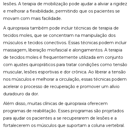
lesões. A terapia de mobilização pode ajudar a aliviar a rigidez
ENCONTRE QUIROPRAXIA PERTO DE VOCÊ
e melhorar a flexibilidade, permitindo que os pacientes se
movam com mais facilidade.
ENCONTRE QUIROPRAXIA PERTO DE VOCÊ E
A quiropraxia também pode incluir técnicas de terapia de
MELHORE A SAÚDE
tecidos moles, que se concentram na manipulação dos
ENCONTRE QUIROPRAXIA PERTO DE VOCÊ E
músculos e tecidos conectivos. Essas técnicas podem incluir
MELHORE SUA SAÚDE
massagem, liberação miofascial e alongamentos. A terapia
de tecidos moles é frequentemente utilizada em conjunto
ENCONTRE QUIROPRAXIA PERTO DE VOCÊ PARA
ALÍVIO E BEM-ESTAR
com ajustes quiropráticos para tratar condições como tensão
muscular, lesões esportivas e dor crônica. Ao liberar a tensão
ENCONTRE QUIROPRAXIA PERTO DE VOCÊ: TUDO
nos músculos e melhorar a circulação, essas técnicas podem
SOBRE O TEMA
acelerar o processo de recuperação e promover um alívio
duradouro da dor.
ESTRATÉGIAS PARA ALIVIAR O NEUROMA DE
MORTON COM PALMILHAS
Além disso, muitas clínicas de quiropraxia oferecem
programas de reabilitação. Esses programas são projetados
FATORES QUE IMPACTAM O PREÇO DE PALMILHA
3D
para ajudar os pacientes a se recuperarem de lesões e a
fortalecerem os músculos que suportam a coluna vertebral.
FISIOTERAPIA DE REABILITAÇÃO VESTIBULAR PARA