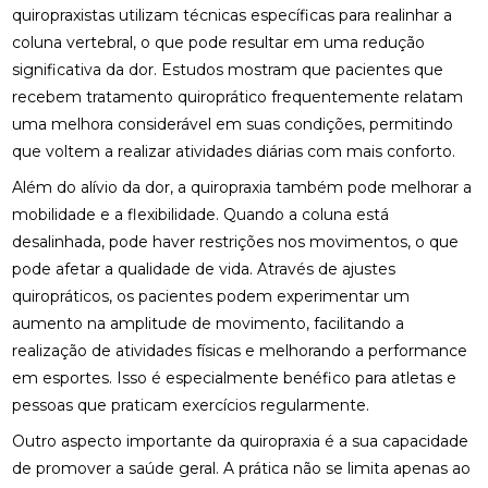
quiropraxistas utilizam técnicas específicas para realinhar a
ACUPUNTURA PARA O NERVO CIÁTICO: ALÍVIO
coluna vertebral, o que pode resultar em uma redução
NATURAL E EFICAZ
significativa da dor. Estudos mostram que pacientes que
recebem tratamento quiroprático frequentemente relatam
ACUPUNTURA PERTO DE MIM: ENCONTRE O
uma melhora considerável em suas condições, permitindo
MELHOR ATENDIMENTO NA SUA REGIÃO
que voltem a realizar atividades diárias com mais conforto.
ACUPUNTURA PERTO DE MIM: ENCONTRE O
Além do alívio da dor, a quiropraxia também pode melhorar a
MELHOR ATENDIMENTO PARA SEU BEM-ESTAR
mobilidade e a flexibilidade. Quando a coluna está
ACUPUNTURA RJ: ALÍVIO E BEM-ESTAR
desalinhada, pode haver restrições nos movimentos, o que
pode afetar a qualidade de vida. Através de ajustes
ACUPUNTURA RJ: DESCUBRA OS BENEFÍCIOS E
quiropráticos, os pacientes podem experimentar um
ONDE ENCONTRAR
aumento na amplitude de movimento, facilitando a
realização de atividades físicas e melhorando a performance
ACUPUNTURA: BENEFÍCIOS E APLICAÇÕES PARA
SUA SAÚDE
em esportes. Isso é especialmente benéfico para atletas e
pessoas que praticam exercícios regularmente.
BENEFÍCIOS DA ACUPUNTURA PARA SAÚDE
Outro aspecto importante da quiropraxia é a sua capacidade
BENEFÍCIOS DA ACUPUNTURA RJ PARA SAÚDE E
de promover a saúde geral. A prática não se limita apenas ao
BEM-ESTAR