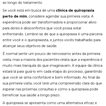
ao longo do tratamento.
FISIOTERAPIA RESPIRATÓRIA DOMICILIAR PARA
Se você está em busca de uma
clínica de quiropraxia
MELHORAR A QUALIDADE DE VIDA
perto de mim
, considere agendar sua primeira visita. A
experiência pode ser transformadora e proporcionar alívio
FISIOTERAPIA RESPIRATÓRIA DOMICILIAR:
para dores e desconfortos que você possa estar
BENEFÍCIOS INCRÍVEIS
enfrentando. Lembre-se de que a quiropraxia é uma parceria
FISIOTERAPIA VESTIBULAR PARA LABIRINTITE:
entre você e o quiropraxista, e juntos vocês trabalharão para
BENEFÍCIOS E TRATAMENTOS
alcançar seus objetivos de saúde.
FISIOTERAPIA VESTIBULAR PARA LABIRINTITE:
É normal sentir um pouco de nervosismo antes da primeira
COMO ALIVIAR SINTOMAS E MELHORAR A
visita, mas a maioria dos pacientes relata que a experiência é
QUALIDADE DE VIDA
muito mais tranquila do que imaginavam. A equipe da clínica
estará lá para guiá-lo em cada etapa do processo, garantindo
FISIOTERAPIA VESTIBULAR PARA LABIRINTITE:
COMO ALIVIAR SINTOMAS E MELHORAR O
que você se sinta confortável e bem informado. Ao final da
EQUILÍBRIO
sua primeira visita, você terá uma compreensão clara do que
esperar nas próximas consultas e como a quiropraxia pode
FISIOTERAPIA VESTIBULAR PARA LABIRINTITE: O
GUIA COMPLETO
beneficiar sua saúde a longo prazo.
A quiropraxia se apresenta como uma alternativa eficaz e
FISIOTERAPIA: BENEFÍCIOS E IMPORTÂNCIA DA