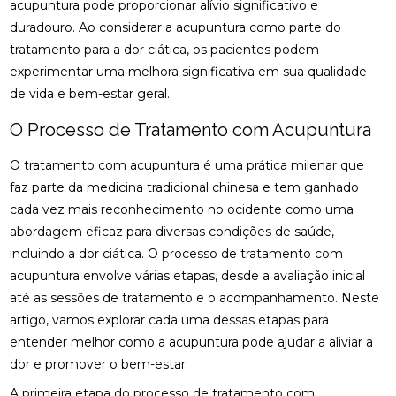
acupuntura pode proporcionar alívio significativo e
DESCUBRA OS BENEFÍCIOS DA CLÍNICA DE
duradouro. Ao considerar a acupuntura como parte do
QUIROPRAXIA PARA SUA SAÚDE
tratamento para a dor ciática, os pacientes podem
DESCUBRA OS BENEFÍCIOS DA OSTEOPATIA
experimentar uma melhora significativa em sua qualidade
de vida e bem-estar geral.
DESCUBRA OS BENEFÍCIOS DA QUIROPRAXIA NA
FISIOTERAPIA
O Processo de Tratamento com Acupuntura
DESCUBRA OS BENEFÍCIOS DE UMA CLÍNICA DE
O tratamento com acupuntura é uma prática milenar que
OSTEOPATIA PARA SUA SAÚDE
faz parte da medicina tradicional chinesa e tem ganhado
cada vez mais reconhecimento no ocidente como uma
DICAS PARA ESCOLHER A MELHOR PALMILHA PARA
JOANETE
abordagem eficaz para diversas condições de saúde,
incluindo a dor ciática. O processo de tratamento com
EM QUAIS CASOS A FISIOTERAPIA É
acupuntura envolve várias etapas, desde a avaliação inicial
RECOMENDADA?
até as sessões de tratamento e o acompanhamento. Neste
artigo, vamos explorar cada uma dessas etapas para
ENCONTRE A CLÍNICA DE QUIROPRAXIA PERTO DE
VOCÊ
entender melhor como a acupuntura pode ajudar a aliviar a
dor e promover o bem-estar.
ENCONTRE A MELHOR CLÍNICA DE QUIROPRAXIA
PERTO DE VOCÊ
A primeira etapa do processo de tratamento com