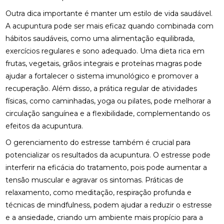
FISIOTERAPIA PARA LABIRINTO: TRATAMENTO
EFICAZ
Outra dica importante é manter um estilo de vida saudável.
A acupuntura pode ser mais eficaz quando combinada com
FISIOTERAPIA PARA REABILITAÇÃO DO LABIRINTO
hábitos saudáveis, como uma alimentação equilibrada,
exercícios regulares e sono adequado. Uma dieta rica em
FISIOTERAPIA PARA REABILITAÇÃO DO LABIRINTO
E SEUS BENEFÍCIOS
frutas, vegetais, grãos integrais e proteínas magras pode
ajudar a fortalecer o sistema imunológico e promover a
FISIOTERAPIA PARA REABILITAÇÃO DO LABIRINTO:
recuperação. Além disso, a prática regular de atividades
DESCUBRA COMO
físicas, como caminhadas, yoga ou pilates, pode melhorar a
FISIOTERAPIA RESPIRATÓRIA DOMICILIAR É A
circulação sanguínea e a flexibilidade, complementando os
SOLUÇÃO IDEAL PARA MELHORAR A SAÚDE
efeitos da acupuntura.
PULMONAR EM CASA
O gerenciamento do estresse também é crucial para
FISIOTERAPIA RESPIRATÓRIA DOMICILIAR É
potencializar os resultados da acupuntura. O estresse pode
SOLUÇÃO IDEAL PARA MELHORAR SAÚDE
interferir na eficácia do tratamento, pois pode aumentar a
PULMONAR EM CASA
tensão muscular e agravar os sintomas. Práticas de
FISIOTERAPIA RESPIRATÓRIA DOMICILIAR EFICAZ
relaxamento, como meditação, respiração profunda e
técnicas de mindfulness, podem ajudar a reduzir o estresse
FISIOTERAPIA RESPIRATÓRIA DOMICILIAR EFICAZ:
e a ansiedade, criando um ambiente mais propício para a
SAIBA TUDO SOBRE O TEMA