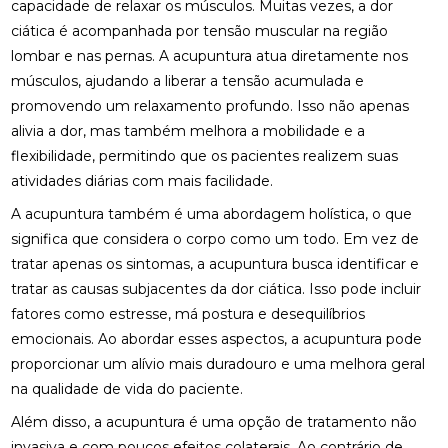
capacidade de relaxar os músculos. Muitas vezes, a dor
ciática é acompanhada por tensão muscular na região
BENEFÍCIOS DA OSTEOPATIA PARA A COLUNA
lombar e nas pernas. A acupuntura atua diretamente nos
músculos, ajudando a liberar a tensão acumulada e
BENEFÍCIOS DA OSTEOPATIA RJ PARA SUA SAÚDE
promovendo um relaxamento profundo. Isso não apenas
BENEFÍCIOS DA PALMILA ORTOPÉDICA PARA
alivia a dor, mas também melhora a mobilidade e a
SAÚDE
flexibilidade, permitindo que os pacientes realizem suas
atividades diárias com mais facilidade.
BENEFÍCIOS DA PALMILHA PARA JOANETE QUE
VOCÊ PRECISA CONHECER
A acupuntura também é uma abordagem holística, o que
significa que considera o corpo como um todo. Em vez de
BENEFÍCIOS DA QUIROPRAXIA CERVICAL
tratar apenas os sintomas, a acupuntura busca identificar e
tratar as causas subjacentes da dor ciática. Isso pode incluir
BENEFÍCIOS DA QUIROPRAXIA CERVICAL PARA SUA
SAÚDE
fatores como estresse, má postura e desequilíbrios
emocionais. Ao abordar esses aspectos, a acupuntura pode
BENEFÍCIOS DA QUIROPRAXIA CERVICAL PARA SUA
proporcionar um alívio mais duradouro e uma melhora geral
SAÚDE: GUIA COMPLETO
na qualidade de vida do paciente.
BENEFÍCIOS DA QUIROPRAXIA CERVICAL: UM GUIA
Além disso, a acupuntura é uma opção de tratamento não
COMPLETO
invasiva e com poucos efeitos colaterais. Ao contrário de