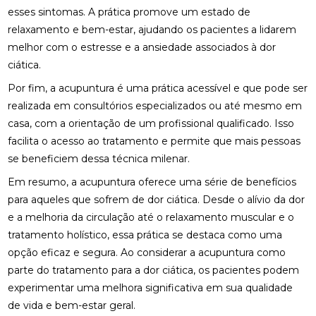
esses sintomas. A prática promove um estado de
CLÍNICA DE QUIROPRAXIA PERTO DE MIM:
relaxamento e bem-estar, ajudando os pacientes a lidarem
ENCONTRE ALÍVIO E BEM-ESTAR NA REGIÃO
melhor com o estresse e a ansiedade associados à dor
ciática.
CLÍNICA DE QUIROPRAXIA PERTO DE MIM:
ENCONTRE ALÍVIO E BEM-ESTAR NA SUA REGIÃO
Por fim, a acupuntura é uma prática acessível e que pode ser
realizada em consultórios especializados ou até mesmo em
CLÍNICA DE QUIROPRAXIA PERTO DE MIM:
casa, com a orientação de um profissional qualificado. Isso
ENCONTRE ALÍVIO E BEM-ESTAR PELA REGIÃO
facilita o acesso ao tratamento e permite que mais pessoas
CLÍNICA DE QUIROPRAXIA PERTO DE MIM:
se beneficiem dessa técnica milenar.
LOCALIZE ALÍVIO E BEM-ESTAR NA SUA REGIÃO
Em resumo, a acupuntura oferece uma série de benefícios
CLÍNICA DE QUIROPRAXIA PERTO DE MIM: TUDO
para aqueles que sofrem de dor ciática. Desde o alívio da dor
SOBRE O TEMA
e a melhoria da circulação até o relaxamento muscular e o
tratamento holístico, essa prática se destaca como uma
COMO A ACUPUNTURA PODE ALIVIAR A
opção eficaz e segura. Ao considerar a acupuntura como
ENXAQUECA DE FORMA EFICAZ
parte do tratamento para a dor ciática, os pacientes podem
COMO A ACUPUNTURA PODE ALIVIAR A
experimentar uma melhora significativa em sua qualidade
ENXAQUECA E MELHORAR SUA QUALIDADE DE
de vida e bem-estar geral.
VIDA