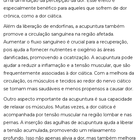
uma diminuição da percepção da dor. Esse efeito é
COMO A OSTEOPATIA PODE ALIVIAR A DOR NO
especialmente benéfico para aqueles que sofrem de dor
NERVO CIÁTICO
crônica, como a dor ciática.
COMO A OSTEOPATIA RJ PODE MELHORAR SUA
Além da liberação de endorfinas, a acupuntura também
QUALIDADE DE VIDA
promove a circulação sanguínea na região afetada.
Aumentar o fluxo sanguíneo é crucial para a recuperação,
COMO A PALMILHA PARA ESPORÃO PODE ALIVIAR
SUAS DORES
pois ajuda a fornecer nutrientes e oxigênio às áreas
danificadas, promovendo a cicatrização. A acupuntura pode
COMO A PALMILHA PARA FASCITE PLANTAR PODE
ajudar a reduzir a inflamação e a tensão muscular, que são
ALIVIAR SUAS DORES
frequentemente associadas à dor ciática. Com a melhora da
COMO A QUIROPRAXIA PODE AJUDAR NO
circulação, os músculos e tecidos ao redor do nervo ciático
TRATAMENTO DA ESCOLIOSE
se tornam mais saudáveis e menos propensos a causar dor.
Outro aspecto importante da acupuntura é sua capacidade
COMO A QUIROPRAXIA PODE ALIVIAR DORES NO
JOELHO
de relaxar os músculos. Muitas vezes, a dor ciática é
acompanhada por tensão muscular na região lombar e nas
COMO AS PALMILHAS AJUDAM NO SEU
pernas. A inserção das agulhas de acupuntura ajuda a liberar
TRATAMENTO?
a tensão acumulada, promovendo um relaxamento
COMO AS PALMILHAS PARA JOANETE PODEM
profundo. Isso não apenas alivia a dor, mas também melhora