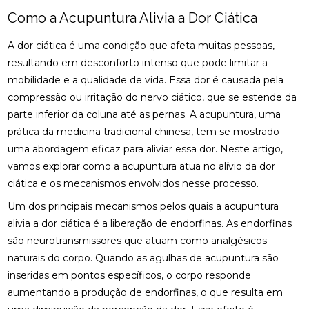
Como a Acupuntura Alivia a Dor Ciática
COMO A ACUPUNTURA PODE ALIVIAR A
ENXAQUECA NATURALMENTE
A dor ciática é uma condição que afeta muitas pessoas,
resultando em desconforto intenso que pode limitar a
COMO A CONSULTA COM UM ACUPUNTURISTA
PODE TRANSFORMAR SUA SAÚDE
mobilidade e a qualidade de vida. Essa dor é causada pela
compressão ou irritação do nervo ciático, que se estende da
COMO A FISIOTERAPIA PODE AJUDAR NA
parte inferior da coluna até as pernas. A acupuntura, uma
REABILITAÇÃO DO LABIRINTO
prática da medicina tradicional chinesa, tem se mostrado
uma abordagem eficaz para aliviar essa dor. Neste artigo,
COMO A FISIOTERAPIA RESPIRATÓRIA DOMICILIAR
PODE MELHORAR SUA QUALIDADE DE VIDA
vamos explorar como a acupuntura atua no alívio da dor
ciática e os mecanismos envolvidos nesse processo.
COMO A OSTEOPATIA PARA COLUNA PODE
MELHORAR SUA SAÚDE
Um dos principais mecanismos pelos quais a acupuntura
alivia a dor ciática é a liberação de endorfinas. As endorfinas
COMO A OSTEOPATIA PARA COLUNA PODE
são neurotransmissores que atuam como analgésicos
TRANSFORMAR SUA SAÚDE
naturais do corpo. Quando as agulhas de acupuntura são
inseridas em pontos específicos, o corpo responde
COMO A OSTEOPATIA PODE AJUDAR NA
TRATAMENTO DA HÉRNIA DE DISCO
aumentando a produção de endorfinas, o que resulta em