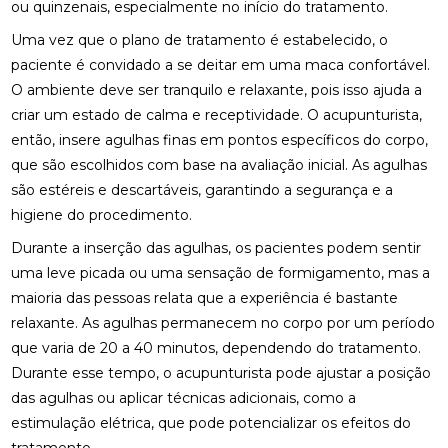
ou quinzenais, especialmente no início do tratamento.
MELHORAR SEU EQUILÍBRIO
Uma vez que o plano de tratamento é estabelecido, o
FISIOTERAPIA DE REABILITAÇÃO VESTIBULAR PARA
paciente é convidado a se deitar em uma maca confortável.
MELHORAR SEU EQUILÍBRIO
O ambiente deve ser tranquilo e relaxante, pois isso ajuda a
criar um estado de calma e receptividade. O acupunturista,
FISIOTERAPIA MOTORA E RESPIRATÓRIA:
BENEFÍCIOS E PRÁTICAS
então, insere agulhas finas em pontos específicos do corpo,
que são escolhidos com base na avaliação inicial. As agulhas
FISIOTERAPIA MOTORA E RESPIRATÓRIA:
são estéreis e descartáveis, garantindo a segurança e a
BENEFÍCIOS E PRÁTICAS ESSENCIAIS
higiene do procedimento.
FISIOTERAPIA MOTORA E RESPIRATÓRIA:
Durante a inserção das agulhas, os pacientes podem sentir
BENEFÍCIOS E ABORDAGENS EFICAZES
uma leve picada ou uma sensação de formigamento, mas a
maioria das pessoas relata que a experiência é bastante
FISIOTERAPIA NA LABIRINTITE: COMO O
TRATAMENTO PODE AJUDAR NA RECUPERAÇÃO
relaxante. As agulhas permanecem no corpo por um período
que varia de 20 a 40 minutos, dependendo do tratamento.
FISIOTERAPIA NA LABIRINTITE: COMO O
Durante esse tempo, o acupunturista pode ajustar a posição
TRATAMENTO PODE MELHORAR SEU EQUILÍBRIO E
das agulhas ou aplicar técnicas adicionais, como a
QUALIDADE DE VIDA
estimulação elétrica, que pode potencializar os efeitos do
FISIOTERAPIA NA LABIRINTITE: COMO O