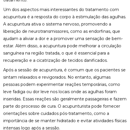
tratamento.
TRATAMENTO PODE MELHORAR SEU EQUILÍBRIO E
QUALIDADE DE VIDA
Um dos aspectos mais interessantes do tratamento com
acupuntura é a resposta do corpo à estimulação das agulhas.
FISIOTERAPIA NA LABIRINTITE: DICAS PARA ALIVIAR
A acupuntura ativa o sistema nervoso, promovendo a
SINTOMAS
liberação de neurotransmissores, como as endorfinas, que
ajudam a aliviar a dor e a promover uma sensação de bem-
FISIOTERAPIA NA REABILITAÇÃO VESTIBULAR: A
SOLUÇÃO PARA DORES DE CABEÇA E EQUILÍBRIO
estar. Além disso, a acupuntura pode melhorar a circulação
sanguínea na região tratada, o que é essencial para a
FISIOTERAPIA NA REABILITAÇÃO VESTIBULAR: UMA
recuperação e a cicatrização de tecidos danificados.
ABORDAGEM EFICAZ PARA O TRATAMENTO
Após a sessão de acupuntura, é comum que os pacientes se
FISIOTERAPIA NA REABILITAÇÃO VESTIBULAR
sintam relaxados e revigorados. No entanto, algumas
pessoas podem experimentar reações temporárias, como
FISIOTERAPIA NA REABILITAÇÃO VESTIBULAR E
leve fadiga ou dor leve nos locais onde as agulhas foram
SEUS BENEFÍCIOS
inseridas. Essas reações são geralmente passageiras e fazem
FISIOTERAPIA NA REABILITAÇÃO VESTIBULAR
parte do processo de cura. O acupunturista pode fornecer
MELHORA O EQUILÍBRIO E A QUALIDADE DE VIDA
orientações sobre cuidados pós-tratamento, como a
importância de se manter hidratado e evitar atividades físicas
FISIOTERAPIA NO PÉ MELHORA SUA MOBILIDADE E
CONFORTO
intensas logo após a sessão.