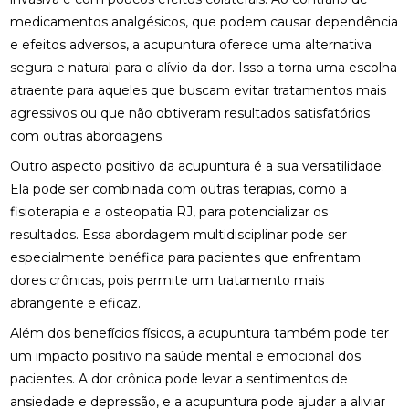
medicamentos analgésicos, que podem causar dependência
BENEFÍCIOS DA QUIROPRAXIA EM NITERÓI
e efeitos adversos, a acupuntura oferece uma alternativa
BENEFÍCIOS DA QUIROPRAXIA NA FISIOTERAPIA
segura e natural para o alívio da dor. Isso a torna uma escolha
atraente para aqueles que buscam evitar tratamentos mais
BENEFÍCIOS DA QUIROPRAXIA PARA A SAÚDE
agressivos ou que não obtiveram resultados satisfatórios
com outras abordagens.
BENEFÍCIOS DA QUIROPRAXIA PARA ALIVIAR O
NERVO CIÁTICO
Outro aspecto positivo da acupuntura é a sua versatilidade.
Ela pode ser combinada com outras terapias, como a
BENEFÍCIOS DA QUIROPRAXIA PARA JOELHO E
fisioterapia e a
osteopatia RJ
, para potencializar os
COMO FUNCIONA
resultados. Essa abordagem multidisciplinar pode ser
BENEFÍCIOS DA QUIROPRAXIA PARA O NERVO
especialmente benéfica para pacientes que enfrentam
CIÁTICO
dores crônicas, pois permite um tratamento mais
abrangente e eficaz.
BENEFÍCIOS DA QUIROPRAXIA PARA SUA SAÚDE
Além dos benefícios físicos, a acupuntura também pode ter
BENEFÍCIOS DAS PALMILHAS PARA JOANETE
um impacto positivo na saúde mental e emocional dos
pacientes. A dor crônica pode levar a sentimentos de
CLÍNICA DE OSTEOPATIA: COMO ESCOLHER A
ansiedade e depressão, e a acupuntura pode ajudar a aliviar
MELHOR PARA SUAS NECESSIDADES