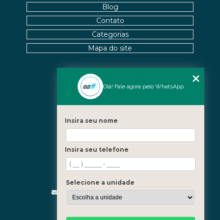
Blog
OSTEOPATIA PERTO DE MIM: DICAS PARA
ENCONTRAR O MELHOR
Contato
Categorias
OSTEOPATIA PERTO DE MIM: SAIBA MAIS DICAS
Mapa do site
PARA ENCONTRAR O MELHOR
OSTEOPATIA PERTO DE MIM: TUDO SOBRE O TEMA
Nossas Unidades
Olá! Fale agora pelo WhatsApp
OSTEOPATIA RJ COMO TRATAMENTO EFICAZ PARA
DIVERSAS CONDIÇÕES DE SAÚDE
Icaraí - Niterói
Freguesia - Rio de Janeiro
OSTEOPATIA RJ COMO TRATAMENTO EFICAZ PARA
Insira seu nome
Barra - Rio de Janeiro
SAÚDE E BEM-ESTAR
Copacabana - Rio de Janeiro
Insira seu telefone
OSTEOPATIA RJ É A SOLUÇÃO PARA SUAS DORES:
Fale Conosco
DESCUBRA OS BENEFÍCIOS E TRATAMENTOS
DISPONÍVEIS
(21) 3619-5657
(21) 99390-3850
Selecione a unidade
OSTEOPATIA RJ É SOLUÇÃO PARA SUAS DORES:
contato@fisioterapiainvestigativa.com
DESCUBRA BENEFÍCIOS E TRATAMENTOS
Segunda a sexta, das 7h às 21h
DISPONÍVEIS