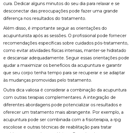
cura. Dedicar alguns minutos do seu dia para relaxar e se
desconectar das preocupações pode fazer uma grande
FISIOTERAPIA RESPIRATÓRIA DOMICILIAR PARA
MELHORAR A QUALIDADE DE VIDA
diferença nos resultados do tratamento.
Além disso, é importante seguir as orientações do
FISIOTERAPIA RESPIRATÓRIA DOMICILIAR:
BENEFÍCIOS INCRÍVEIS
acupunturista após as sessões. O profissional pode fornecer
recomendações específicas sobre cuidados pós-tratamento,
FISIOTERAPIA VESTIBULAR PARA LABIRINTITE:
como evitar atividades físicas intensas, manter-se hidratado
BENEFÍCIOS E TRATAMENTOS
e descansar adequadamente. Seguir essas orientações pode
ajudar a maximizar os benefícios da acupuntura e garantir
FISIOTERAPIA VESTIBULAR PARA LABIRINTITE:
COMO ALIVIAR SINTOMAS E MELHORAR A
que seu corpo tenha tempo para se recuperar e se adaptar
QUALIDADE DE VIDA
às mudanças promovidas pelo tratamento.
FISIOTERAPIA VESTIBULAR PARA LABIRINTITE:
Outra dica valiosa é considerar a combinação da acupuntura
COMO ALIVIAR SINTOMAS E MELHORAR O
com outras terapias complementares. A integração de
EQUILÍBRIO
diferentes abordagens pode potencializar os resultados e
oferecer um tratamento mais abrangente. Por exemplo, a
FISIOTERAPIA VESTIBULAR PARA LABIRINTITE: O
GUIA COMPLETO
acupuntura pode ser combinada com a fisioterapia, a
rpg
escoliose
e outras técnicas de reabilitação para tratar
FISIOTERAPIA: BENEFÍCIOS E IMPORTÂNCIA DA