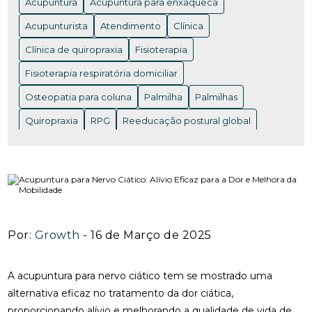
Acupuntura
Acupuntura para enxaqueca
FUNCIONA PARA ALIVIAR DORES
Acupunturista
Atendimento
Clínica
ACUPUNTURA EM NITERÓI: BENEFÍCIOS E ONDE
ENCONTRAR OS MELHORES PROFISSIONAIS
Clínica de quiropraxia
Fisioterapia
Fisioterapia respiratória domiciliar
ACUPUNTURA EM NITERÓI: BENEFÍCIOS QUE VOCÊ
PRECISA CONHECER
Osteopatia para coluna
Palmilha
Palmilhas
ACUPUNTURA EM NITERÓI: DESCUBRA OS
Quiropraxia
RPG
Reeducação postural global
BENEFÍCIOS DESSA TERAPIA MILENAR
Rpg para coluna
Saúde
Saúde
acupuntura RJ
ACUPUNTURA EM NITERÓI: DESCUBRA OS
acupuntura cervical
acupuntura coluna
BENEFÍCIOS E ENCONTRE OS MELHORES
ESPECIALISTAS NA REGIÃO
acupunturista consulta
clínica de quiropraxia perto de mim
ACUPUNTURA NERVO CIÁTICO: BENEFÍCIOS
INCRÍVEIS PARA ALÍVIO
Por:
Growth
- 16 de Março de 2025
fisioterapia de reabilitação vestibular
ACUPUNTURA PARA ALIVIAR A DOR DO NERVO
fisioterapia na reabilitação vestibular
fisioterapia ocular
CIÁTICO E MELHORAR A QUALIDADE DE VIDA
A acupuntura para nervo ciático tem se mostrado uma
fisioterapia para labirinto
alternativa eficaz no tratamento da dor ciática,
ACUPUNTURA PARA ALIVIAR DOR NO NERVO
proporcionando alívio e melhorando a qualidade de vida de
onde fazer fisioterapia respiratória
osteopatia RJ