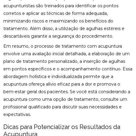
acupunturistas são treinados para identificar os pontos
FISIOTERAPIA OCULAR: SAIBA COMO MELHORAR A
corretos e aplicar as técnicas de forma adequada,
SAÚDE DOS OLHOS E AUMENTAR O CONFORTO
minimizando riscos e maximizando os benefícios do
VISUAL
tratamento. Além disso, a utilização de agulhas estéreis e
FISIOTERAPIA PARA LABIRINTITE: ALÍVIO E
descartáveis garante a segurança do procedimento.
CONFORTO
Em resumo, o processo de tratamento com acupuntura
envolve uma avaliação inicial detalhada, a elaboração de um
FISIOTERAPIA PARA LABIRINTITE: COMO O
TRATAMENTO PODE MELHORAR SEU EQUILÍBRIO E
plano de tratamento personalizado, a inserção de agulhas
QUALIDADE DE VIDA
em pontos específicos e o acompanhamento contínuo. Essa
abordagem holística e individualizada permite que a
FISIOTERAPIA PARA LABIRINTITE: COMO O
TRATAMENTO PODE MELHORAR SEU EQUILÍBRIO E
acupuntura ofereça alívio eficaz para a dor e promova o
BEM-ESTAR
bem-estar geral dos pacientes. Se você está considerando a
acupuntura como uma opção de tratamento, consulte um
FISIOTERAPIA PARA LABIRINTITE: COMO O
profissional qualificado para discutir suas necessidades e
TRATAMENTO PODE MELHORAR SEU EQUILÍBRIO E
QUALIDADE DE VIDA
expectativas.
Dicas para Potencializar os Resultados da
FISIOTERAPIA PARA LABIRINTITE: MELHORE SEU
EQUILÍBRIO
Acupuntura