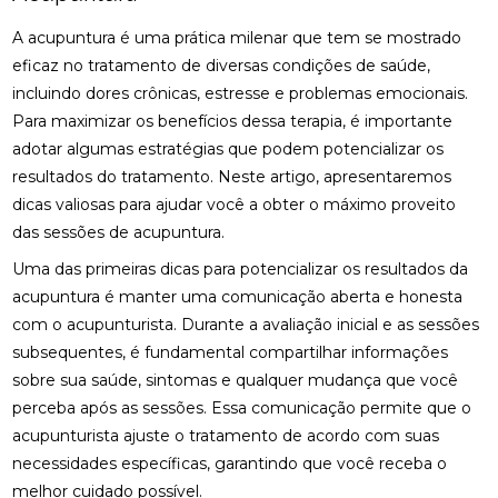
FISIOTERAPIA PARA LABIRINTO: BENEFÍCIOS E
A acupuntura é uma prática milenar que tem se mostrado
TRATAMENTOS
eficaz no tratamento de diversas condições de saúde,
incluindo dores crônicas, estresse e problemas emocionais.
FISIOTERAPIA PARA LABIRINTO: COMO O
TRATAMENTO PODE MELHORAR O EQUILÍBRIO E
Para maximizar os benefícios dessa terapia, é importante
BEM-ESTAR
adotar algumas estratégias que podem potencializar os
resultados do tratamento. Neste artigo, apresentaremos
FISIOTERAPIA PARA LABIRINTO: COMO O
dicas valiosas para ajudar você a obter o máximo proveito
TRATAMENTO PODE MELHORAR SEU EQUILÍBRIO E
BEM-ESTAR
das sessões de acupuntura.
Uma das primeiras dicas para potencializar os resultados da
FISIOTERAPIA PARA LABIRINTO: COMO TRATAR E
PREVENIR DISTÚRBIOS VESTIBULARES
acupuntura é manter uma comunicação aberta e honesta
com o acupunturista. Durante a avaliação inicial e as sessões
FISIOTERAPIA PARA LABIRINTO: COMO TRATAR E
subsequentes, é fundamental compartilhar informações
PREVENIR DISTÚRBIOS VESTIBULARES
sobre sua saúde, sintomas e qualquer mudança que você
perceba após as sessões. Essa comunicação permite que o
FISIOTERAPIA PARA LABIRINTO: SAIBA COMO O
TRATAMENTO PODE MELHORAR O EQUILÍBRIO E
acupunturista ajuste o tratamento de acordo com suas
BEM-ESTAR
necessidades específicas, garantindo que você receba o
melhor cuidado possível.