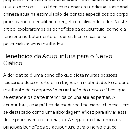
CIÁTICO
muitas pessoas. Essa técnica milenar da medicina tradicional
osteopatia cervical
osteopatia coluna
chinesa atua na estimulação de pontos específicos do corpo,
ACUPUNTURA PARA ALIVIAR NERVO CIÁTICO
osteopatia hérnia de disco
osteopatia nervo ciático
promovendo o equilíbrio energético e aliviando a dor. Neste
ACUPUNTURA PARA COLUNA: COMO ALIVIAR
artigo, exploraremos os benefícios da acupuntura, como ela
palmilha esporão
palmilha fascite plantar
DORES E PROMOVER A SAÚDE
funciona no tratamento da dor ciática e dicas para
palmilha fascite plantar preço
palmilha joanete
potencializar seus resultados.
ACUPUNTURA PARA ENXAQUECA ALIVIA A DOR E
palmilha ortopedica preço
palmilha para pé chato
MELHORA A QUALIDADE DE VIDA
Benefícios da Acupuntura para o Nervo
palmilha para pé chato preço
Ciático
ACUPUNTURA PARA ENXAQUECA: ALIVIE SUAS
DORES COM ESTA ABORDAGEM NATURAL
palmilha sob medida preço
quiropraxia
A dor ciática é uma condição que afeta muitas pessoas,
quiropraxia RJ
quiropraxia cervical
ACUPUNTURA PARA ENXAQUECA: ALÍVIO EFICAZ
causando desconforto e limitações na mobilidade. Essa dor é
resultante da compressão ou irritação do nervo ciático, que
quiropraxia em Niterói
quiropraxia nervo ciático
ACUPUNTURA PARA ENXAQUECA: ALÍVIO NATURAL
se estende da parte inferior da coluna até as pernas. A
quiropraxia para joelho
quiropraxia para nervo ciático
acupuntura, uma prática da medicina tradicional chinesa, tem
ACUPUNTURA PARA NERVO CIÁTICO: ALÍVIO
quiropraxia perto
quiropraxia perto de mim
se destacado como uma abordagem eficaz para aliviar essa
EFICAZ PARA A DOR E MELHORA DA MOBILIDADE
dor e promover a recuperação. A seguir, exploraremos os
rpg escoliose
ACUPUNTURA PARA NERVO CIÁTICO: ALÍVIO EFICAZ
principais benefícios da acupuntura para o nervo ciático.
PARA DOR E MELHORA DA MOBILIDADE