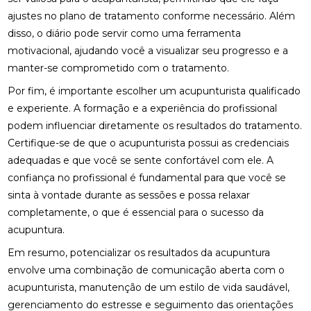
ajustes no plano de tratamento conforme necessário. Além
ONDE FAZER FISIOTERAPIA RESPIRATÓRIA E
BENEFÍCIOS DO TRATAMENTO
disso, o diário pode servir como uma ferramenta
motivacional, ajudando você a visualizar seu progresso e a
OS BENEFÍCIOS DA ACUPUNTURA PARA A SAÚDE E
manter-se comprometido com o tratamento.
BEM-ESTAR
Por fim, é importante escolher um acupunturista qualificado
OSTEOPATIA CERVICAL: ALÍVIO PARA SEUS
e experiente. A formação e a experiência do profissional
SINTOMAS
podem influenciar diretamente os resultados do tratamento.
Certifique-se de que o acupunturista possui as credenciais
OSTEOPATIA CERVICAL: BENEFÍCIOS E
TRATAMENTOS
adequadas e que você se sente confortável com ele. A
confiança no profissional é fundamental para que você se
OSTEOPATIA CERVICAL: BENEFÍCIOS QUE VOCÊ
sinta à vontade durante as sessões e possa relaxar
PRECISA CONHECER
completamente, o que é essencial para o sucesso da
OSTEOPATIA CERVICAL: COMO ALIVIAR DORES E
acupuntura.
MELHORAR A MOBILIDADE
Em resumo, potencializar os resultados da acupuntura
envolve uma combinação de comunicação aberta com o
OSTEOPATIA CERVICAL: COMO ALIVIAR DORES E
MELHORAR A QUALIDADE DE VIDA
acupunturista, manutenção de um estilo de vida saudável,
gerenciamento do estresse e seguimento das orientações