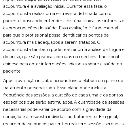
acupuntura é a avaliação inicial. Durante essa fase, o
ENCONTRE QUIROPRAXIA PERTO DE VOCÊ
acupunturista realiza uma entrevista detalhada com o
paciente, buscando entender a história clínica, os sintomas e
ENCONTRE QUIROPRAXIA PERTO DE VOCÊ E
as preocupações de saúde. Essa avaliação é fundamental
MELHORE A SAÚDE
para que o profissional possa identificar os pontos de
ENCONTRE QUIROPRAXIA PERTO DE VOCÊ E
acupuntura mais adequados a serem tratados. O
MELHORE SUA SAÚDE
acupunturista também pode realizar uma análise da língua e
do pulso, que são práticas comuns na medicina tradicional
ENCONTRE QUIROPRAXIA PERTO DE VOCÊ PARA
ALÍVIO E BEM-ESTAR
chinesa para obter informações adicionais sobre a saúde do
paciente.
ENCONTRE QUIROPRAXIA PERTO DE VOCÊ: TUDO
Após a avaliação inicial, o acupunturista elabora um plano de
SOBRE O TEMA
tratamento personalizado. Esse plano pode incluir a
ESTRATÉGIAS PARA ALIVIAR O NEUROMA DE
frequência das sessões, a duração de cada uma e os pontos
MORTON COM PALMILHAS
específicos que serão estimulados. A quantidade de sessões
necessárias pode variar de acordo com a gravidade da
FATORES QUE IMPACTAM O PREÇO DE PALMILHA
3D
condição e a resposta individual ao tratamento. Em geral,
recomenda-se que os pacientes realizem sessões semanais
FISIOTERAPIA DE REABILITAÇÃO VESTIBULAR PARA