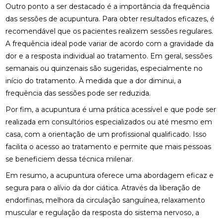
Outro ponto a ser destacado é a importância da frequência
DESCUBRA O PREÇO DA PALMILHA PARA PÉ CHATO
das sessões de acupuntura. Para obter resultados eficazes, é
E COMO ESCOLHER A IDEAL
recomendável que os pacientes realizem sessões regulares.
A frequência ideal pode variar de acordo com a gravidade da
DESCUBRA O PREÇO DA PALMILHA SOB MEDIDA: 6
dor e a resposta individual ao tratamento. Em geral, sessões
FATORES IMPORTANTES
semanais ou quinzenais são sugeridas, especialmente no
DESCUBRA O PREÇO DA PALMILHA SOB MEDIDA: 6
início do tratamento. À medida que a dor diminui, a
FATORES QUE INFLUENCIAM
frequência das sessões pode ser reduzida.
DESCUBRA O PREÇO DAS PALMILHAS PARA
Por fim, a acupuntura é uma prática acessível e que pode ser
FASCITE PLANTAR E COMO ESCOLHER A IDEAL
realizada em consultórios especializados ou até mesmo em
casa, com a orientação de um profissional qualificado. Isso
DESCUBRA ONDE FAZER FISIOTERAPIA
facilita o acesso ao tratamento e permite que mais pessoas
RESPIRATÓRIA COM QUALIDADE E SEGURANÇA
se beneficiem dessa técnica milenar.
DESCUBRA OS BENEFÍCIOS DA ACUPUNTURA RJ
Em resumo, a acupuntura oferece uma abordagem eficaz e
PARA A SUA SAÚDE
segura para o alívio da dor ciática. Através da liberação de
DESCUBRA OS BENEFÍCIOS DA ACUPUNTURA RJ
endorfinas, melhora da circulação sanguínea, relaxamento
PARA SUA SAÚDE E BEM-ESTAR
muscular e regulação da resposta do sistema nervoso, a