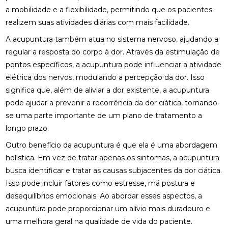
MELHORAR SEU CONFORTO
a mobilidade e a flexibilidade, permitindo que os pacientes
realizem suas atividades diárias com mais facilidade.
COMO ENCONTRAR QUIROPRAXIA PERTO DE VOCÊ
PARA ALÍVIO DAS DORES
A acupuntura também atua no sistema nervoso, ajudando a
regular a resposta do corpo à dor. Através da estimulação de
COMO ENCONTRAR UM ACUPUNTURISTA
pontos específicos, a acupuntura pode influenciar a atividade
QUALIFICADO
elétrica dos nervos, modulando a percepção da dor. Isso
COMO ESCOLHER A PALMILHA IDEAL PARA PÉ
significa que, além de aliviar a dor existente, a acupuntura
CHATO E MELHORAR SEU CONFORTO
pode ajudar a prevenir a recorrência da dor ciática, tornando-
se uma parte importante de um plano de tratamento a
COMO ESCOLHER O MELHOR ACUPUNTURISTA
longo prazo.
PARA SUAS NECESSIDADES DE SAÚDE
Outro benefício da acupuntura é que ela é uma abordagem
COMO ESCOLHER O MELHOR ACUPUNTURISTA
holística. Em vez de tratar apenas os sintomas, a acupuntura
PARA VOCÊ
busca identificar e tratar as causas subjacentes da dor ciática.
COMO FUNCIONA A CONSULTA COM UM
Isso pode incluir fatores como estresse, má postura e
ACUPUNTURISTA E O QUE ESPERAR
desequilíbrios emocionais. Ao abordar esses aspectos, a
acupuntura pode proporcionar um alívio mais duradouro e
COMO MELHORAR O ATENDIMENTO DA SUA
uma melhora geral na qualidade de vida do paciente.
CLÍNICA?