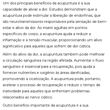
Um dos principais benefícios da acupuntura é a sua
ACUPUNTURA PARA O NERVO CIÁTICO: ALÍVIO
capacidade de aliviar a dor. Estudos demonstram que a
NATURAL E EFICAZ
acupuntura pode estimular a liberação de endorfinas, que
são neurotransmissores responsáveis pela sensação de bem-
ACUPUNTURA PERTO DE MIM: ENCONTRE O
estar e alívio da dor. Ao inserir agulhas em pontos
MELHOR ATENDIMENTO NA SUA REGIÃO
específicos do corpo, a acupuntura ajuda a reduzir a
ACUPUNTURA PERTO DE MIM: ENCONTRE O
inflamação e a tensão muscular, proporcionando um alívio
MELHOR ATENDIMENTO PARA SEU BEM-ESTAR
significativo para aqueles que sofrem de dor ciática.
ACUPUNTURA RJ: ALÍVIO E BEM-ESTAR
Além do alívio da dor, a acupuntura também pode melhorar
a circulação sanguínea na região afetada. Aumentar o fluxo
ACUPUNTURA RJ: DESCUBRA OS BENEFÍCIOS E
sanguíneo é essencial para a recuperação, pois ajuda a
ONDE ENCONTRAR
fornecer nutrientes e oxigênio às áreas danificadas,
promovendo a cicatrização. A acupuntura pode, portanto,
ACUPUNTURA: BENEFÍCIOS E APLICAÇÕES PARA
SUA SAÚDE
acelerar o processo de recuperação e reduzir o tempo de
inatividade para aqueles que enfrentam problemas
BENEFÍCIOS DA ACUPUNTURA PARA SAÚDE
relacionados ao nervo ciático.
BENEFÍCIOS DA ACUPUNTURA RJ PARA SAÚDE E
Outro benefício importante da acupuntura é a sua
BEM-ESTAR