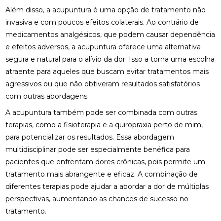
Além disso, a acupuntura é uma opção de tratamento não
COMO MONTAR SUA CLÍNICA?
invasiva e com poucos efeitos colaterais. Ao contrário de
medicamentos analgésicos, que podem causar dependência
CONSULTA COM ACUPUNTURISTA: O QUE ESPERAR
e efeitos adversos, a acupuntura oferece uma alternativa
DESCUBRA A ACUPUNTURA RJ: BENEFÍCIOS E
segura e natural para o alívio da dor. Isso a torna uma escolha
PRÁTICAS
atraente para aqueles que buscam evitar tratamentos mais
agressivos ou que não obtiveram resultados satisfatórios
DESCUBRA COMO A PALMILHA PARA FASCITE
com outras abordagens.
PLANTAR PODE ALIVIAR SUAS DORES
A acupuntura também pode ser combinada com outras
DESCUBRA COMO A QUIROPRAXIA E A
terapias, como a fisioterapia e a
quiropraxia perto de mim
,
FISIOTERAPIA PODEM TRANSFORMAR SUA SAÚDE
para potencializar os resultados. Essa abordagem
DESCUBRA COMO UM QUIROPRATA PODE
multidisciplinar pode ser especialmente benéfica para
TRANSFORMAR SUA SAÚDE
pacientes que enfrentam dores crônicas, pois permite um
tratamento mais abrangente e eficaz. A combinação de
DESCUBRA O PREÇO DA PALMILHA ORTOPÉDICA E
diferentes terapias pode ajudar a abordar a dor de múltiplas
COMO ESCOLHER A IDEAL
perspectivas, aumentando as chances de sucesso no
DESCUBRA O PREÇO DA PALMILHA ORTOPÉDICA E
tratamento.
COMO ESCOLHER A MELHOR