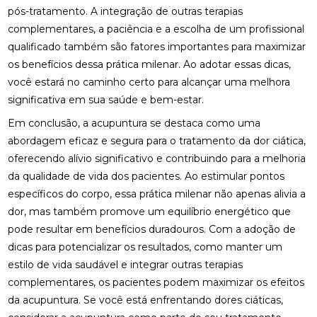
OSTEOPATIA CERVICAL: COMO ALIVIAR DORES E
pós-tratamento. A integração de outras terapias
MELHORAR SUA QUALIDADE DE VIDA
complementares, a paciência e a escolha de um profissional
OSTEOPATIA CERVICAL: TRATAMENTOS EFICAZES
qualificado também são fatores importantes para maximizar
PARA ALÍVIO DA DOR E RIGIDEZ
os benefícios dessa prática milenar. Ao adotar essas dicas,
você estará no caminho certo para alcançar uma melhora
OSTEOPATIA COLUNA: COMO ESSA PRÁTICA PODE
significativa em sua saúde e bem-estar.
TRANSFORMAR SUA SAÚDE
Em conclusão, a acupuntura se destaca como uma
OSTEOPATIA COLUNA: COMO MELHORA A SAÚDE
abordagem eficaz e segura para o tratamento da dor ciática,
DA SUA COLUNA
oferecendo alívio significativo e contribuindo para a melhoria
OSTEOPATIA COLUNA: TRATAMENTOS E BENEFÍCIOS
da qualidade de vida dos pacientes. Ao estimular pontos
QUE VOCÊ PRECISA CONHECER
específicos do corpo, essa prática milenar não apenas alivia a
dor, mas também promove um equilíbrio energético que
OSTEOPATIA DA COLUNA: TRATAMENTOS E
pode resultar em benefícios duradouros. Com a adoção de
BENEFÍCIOS ESSENCIAIS
dicas para potencializar os resultados, como manter um
OSTEOPATIA E ESCOLIOSE: ALÍVIO E TRATAMENTO
estilo de vida saudável e integrar outras terapias
EFICAZ
complementares, os pacientes podem maximizar os efeitos
da acupuntura. Se você está enfrentando dores ciáticas,
OSTEOPATIA E ESCOLIOSE: TRATAMENTOS
EFICAZES