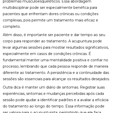
problemas musculoesqueléticos. Essa abordagem
REABILITAÇÃO FÍSICA
multidisciplinar pode ser especialmente benéfica para
pacientes que enfrentam dores crônicas ou condições
FISIOTERAPIA: BENEFÍCIOS E IMPORTÂNCIA PARA A
SUA SAÚDE
complexas, pois permite um tratamento mais eficaz e
completo.
FISIOTERAPIA: BENEFÍCIOS E TRATAMENTOS
Além disso, é importante ser paciente e dar tempo ao seu
MELHORES CLÍNICAS DE OSTEOPATIA
corpo para responder ao tratamento. A acupuntura pode
levar algumas sessões para mostrar resultados significativos,
MELHORES CLÍNICAS DE QUIROPRAXIA PARA
especialmente em casos de condições crônicas. É
ALÍVIO DA DOR E BEM-ESTAR
fundamental manter uma mentalidade positiva e confiar no
processo, lembrando que cada pessoa responde de maneira
MELHORES PALMILHAS JOANETE PARA CONFORTO
TOTAL
diferente ao tratamento. A persistência e a continuidade das
sessões são essenciais para alcançar os resultados desejados.
O QUE É QUIROPRAXIA E COMO ELA PODE
BENEFICIAR SUA SAÚDE
Outra dica é manter um diário de sintomas. Registrar suas
experiências, sintomas e mudanças percebidas após cada
O QUE É QUIROPRAXIA?
sessão pode ajudar a identificar padrões e a avaliar a eficácia
do tratamento ao longo do tempo. Essa informação pode
O QUE É RPG NA FISIOTERAPIA?
ser valiosa para o acupunturista, permitindo que ele faça