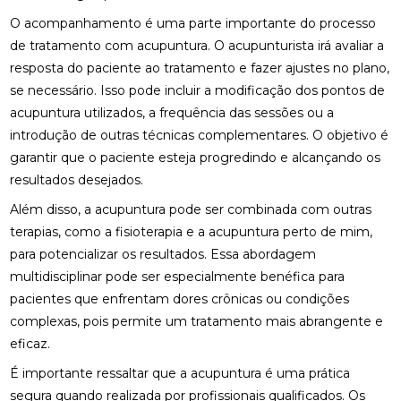
O acompanhamento é uma parte importante do processo
FISIOTERAPIA NO PÉ PARA ALÍVIO E RECUPERAÇÃO
de tratamento com acupuntura. O acupunturista irá avaliar a
EFICIENTE
resposta do paciente ao tratamento e fazer ajustes no plano,
FISIOTERAPIA NO PÉ: BENEFÍCIOS E TRATAMENTOS
se necessário. Isso pode incluir a modificação dos pontos de
acupuntura utilizados, a frequência das sessões ou a
FISIOTERAPIA OCULAR: BENEFÍCIOS E TÉCNICAS
introdução de outras técnicas complementares. O objetivo é
garantir que o paciente esteja progredindo e alcançando os
FISIOTERAPIA OCULAR: BENEFÍCIOS E
TRATAMENTOS PARA A SAÚDE VISUAL
resultados desejados.
Além disso, a acupuntura pode ser combinada com outras
FISIOTERAPIA OCULAR: BENEFÍCIOS E
terapias, como a fisioterapia e a
acupuntura perto de mim
,
TRATAMENTOS
para potencializar os resultados. Essa abordagem
FISIOTERAPIA OCULAR: COMO MELHORAR A SAÚDE
multidisciplinar pode ser especialmente benéfica para
DOS SEUS OLHOS E AUMENTAR O CONFORTO
pacientes que enfrentam dores crônicas ou condições
VISUAL
complexas, pois permite um tratamento mais abrangente e
FISIOTERAPIA OCULAR: MELHORE SUA VISÃO HOJE!
eficaz.
É importante ressaltar que a acupuntura é uma prática
FISIOTERAPIA OCULAR: MELHORES PRÁTICAS E
segura quando realizada por profissionais qualificados. Os
BENEFÍCIOS