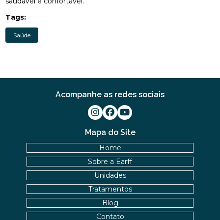
saudável e confortável.
OSTEOPATIA PERTO DE MIM: DICAS PARA
Tags:
ENCONTRAR O MELHOR
Saúde
OSTEOPATIA PERTO DE MIM: SAIBA MAIS DICAS
PARA ENCONTRAR O MELHOR
OSTEOPATIA PERTO DE MIM: TUDO SOBRE O TEMA
OSTEOPATIA RJ COMO TRATAMENTO EFICAZ PARA
Acompanhe as redes sociais
DIVERSAS CONDIÇÕES DE SAÚDE
OSTEOPATIA RJ COMO TRATAMENTO EFICAZ PARA
SAÚDE E BEM-ESTAR
Mapa do Site
Home
OSTEOPATIA RJ É A SOLUÇÃO PARA SUAS DORES:
DESCUBRA OS BENEFÍCIOS E TRATAMENTOS
Sobre a Earff
DISPONÍVEIS
Unidades
Tratamentos
OSTEOPATIA RJ É SOLUÇÃO PARA SUAS DORES:
DESCUBRA BENEFÍCIOS E TRATAMENTOS
Blog
DISPONÍVEIS
Contato