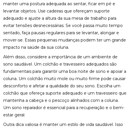
REABILITAÇÃO FÍSICA
manter uma postura adequada ao sentar, ficar em pé e
levantar objetos. Use cadeiras que ofereçam suporte
FISIOTERAPIA: BENEFÍCIOS E IMPORTÂNCIA PARA A
adequado e ajuste a altura da sua mesa de trabalho para
SUA SAÚDE
evitar tensões desnecessárias. Se você passa muito tempo
sentado, faça pausas regulares para se levantar, alongar e
FISIOTERAPIA: BENEFÍCIOS E TRATAMENTOS
mover-se. Essas pequenas mudanças podem ter um grande
MELHORES CLÍNICAS DE OSTEOPATIA
impacto na saúde da sua coluna.
Além disso, considere a importância de um ambiente de
MELHORES CLÍNICAS DE QUIROPRAXIA PARA
ALÍVIO DA DOR E BEM-ESTAR
sono saudável. Um colchão e travesseiro adequados são
fundamentais para garantir uma boa noite de sono e apoiar a
MELHORES PALMILHAS JOANETE PARA CONFORTO
coluna. Um colchão muito mole ou muito firme pode causar
TOTAL
desconforto e afetar a qualidade do seu sono. Escolha um
colchão que ofereça suporte adequado e um travesseiro que
O QUE É QUIROPRAXIA E COMO ELA PODE
BENEFICIAR SUA SAÚDE
mantenha a cabeça e o pescoço alinhados com a coluna.
Um sono reparador é essencial para a recuperação e o bem-
O QUE É QUIROPRAXIA?
estar geral.
O QUE É RPG NA FISIOTERAPIA?
Outra dica valiosa é manter um estilo de vida saudável. Isso