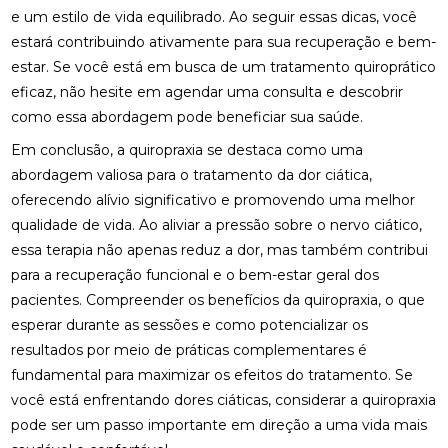
e um estilo de vida equilibrado. Ao seguir essas dicas, você
estará contribuindo ativamente para sua recuperação e bem-
OSTEOPATIA E HÉRNIA DE DISCO COMO ALIVIAR A
DOR DE FORMA EFICAZ
estar. Se você está em busca de um tratamento quiroprático
eficaz, não hesite em agendar uma consulta e descobrir
OSTEOPATIA E HÉRNIA DE DISCO: SOLUÇÕES E
como essa abordagem pode beneficiar sua saúde.
BENEFÍCIOS
Em conclusão, a quiropraxia se destaca como uma
OSTEOPATIA NERVO CIÁTICO: CAUSAS E
abordagem valiosa para o tratamento da dor ciática,
TRATAMENTOS EFICAZES
oferecendo alívio significativo e promovendo uma melhor
qualidade de vida. Ao aliviar a pressão sobre o nervo ciático,
OSTEOPATIA PARA NERVO CIÁTICO: ALÍVIO E
TRATAMENTO
essa terapia não apenas reduz a dor, mas também contribui
para a recuperação funcional e o bem-estar geral dos
OSTEOPATIA PARA NERVO CIÁTICO: GUIA
pacientes. Compreender os benefícios da quiropraxia, o que
COMPLETO
esperar durante as sessões e como potencializar os
OSTEOPATIA PERTO DE MIM: COMO ENCONTRAR O
resultados por meio de práticas complementares é
TRATAMENTO IDEAL PARA SUA SAÚDE
fundamental para maximizar os efeitos do tratamento. Se
você está enfrentando dores ciáticas, considerar a quiropraxia
OSTEOPATIA PERTO DE MIM: COMO ENCONTRAR O
pode ser um passo importante em direção a uma vida mais
TRATAMENTO IDEAL PARA SUAS DORES