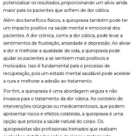
potencializar os resultados, proporcionando um alívio ainda
maior para os pacientes que sofrem de dor ciática.
CLÍNICA DE QUIROPRAXIA PERTO DE MIM:
ENCONTRE ALÍVIO E BEM-ESTAR NA REGIÃO
Além dos benefícios físicos, a quiropraxia também pode ter
um impacto positivo na saúde mental e emocional dos
CLÍNICA DE QUIROPRAXIA PERTO DE MIM:
ENCONTRE ALÍVIO E BEM-ESTAR NA SUA REGIÃO
pacientes. A dor crônica, como a dor ciática, pode levar a
sentimentos de frustração, ansiedade e depressão. Ao aliviar
CLÍNICA DE QUIROPRAXIA PERTO DE MIM:
a dor e melhorar a qualidade de vida, a quiropraxia pode
ENCONTRE ALÍVIO E BEM-ESTAR PELA REGIÃO
ajudar os pacientes a se sentirem mais positivos e
motivados. Isso é fundamental para o processo de
CLÍNICA DE QUIROPRAXIA PERTO DE MIM:
LOCALIZE ALÍVIO E BEM-ESTAR NA SUA REGIÃO
recuperação, pois um estado mental saudável pode acelerar
a cura e melhorar a adesão ao tratamento.
CLÍNICA DE QUIROPRAXIA PERTO DE MIM: TUDO
SOBRE O TEMA
Por fim, a quiropraxia é uma abordagem segura e não
invasiva para o tratamento da dor ciática. Ao contrário de
COMO A ACUPUNTURA PODE ALIVIAR A
intervenções cirúrgicas ou medicamentosos, que podem
ENXAQUECA DE FORMA EFICAZ
apresentar riscos e efeitos colaterais, a quiropraxia é uma
opção que prioriza a saúde natural do corpo. Os
COMO A ACUPUNTURA PODE ALIVIAR A
ENXAQUECA E MELHORAR SUA QUALIDADE DE
quiropraxistas são profissionais treinados que realizam
VIDA