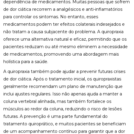
dependência de medicamentos. Muitas pessoas que sofrem
de dor ciática recorrem a analgésicos e anti-inflamatórios
BENEFÍCIOS DA OSTEOPATIA PARA A COLUNA
para controlar os sintomas. No entanto, esses
medicamentos podem ter efeitos colaterais indesejados e
BENEFÍCIOS DA OSTEOPATIA RJ PARA SUA SAÚDE
não tratam a causa subjacente do problema. A quiropraxia
BENEFÍCIOS DA PALMILA ORTOPÉDICA PARA
oferece uma alternativa natural e eficaz, permitindo que os
SAÚDE
pacientes reduzam ou até mesmo eliminem a necessidade
de medicamentos, promovendo uma abordagem mais
BENEFÍCIOS DA PALMILHA PARA JOANETE QUE
VOCÊ PRECISA CONHECER
holística para a saúde.
A quiropraxia também pode ajudar a prevenir futuras crises
BENEFÍCIOS DA QUIROPRAXIA CERVICAL
de dor ciática. Após o tratamento inicial, os quiropraxistas
geralmente recomendam um plano de manutenção que
BENEFÍCIOS DA QUIROPRAXIA CERVICAL PARA SUA
SAÚDE
inclui ajustes regulares. Isso não apenas ajuda a manter a
coluna vertebral alinhada, mas também fortalece os
BENEFÍCIOS DA QUIROPRAXIA CERVICAL PARA SUA
músculos ao redor da coluna, reduzindo o risco de lesões
SAÚDE: GUIA COMPLETO
futuras. A prevenção é uma parte fundamental do
BENEFÍCIOS DA QUIROPRAXIA CERVICAL: UM GUIA
tratamento quiroprático, e muitos pacientes se beneficiam
COMPLETO
de um acompanhamento contínuo para garantir que a dor