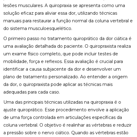
COMO A OSTEOPATIA PODE ALIVIAR A DOR NO
lesões musculares. A quiropraxia se apresenta como uma
NERVO CIÁTICO
solução eficaz para aliviar essa dor, utilizando técnicas
manuais para restaurar a função normal da coluna vertebral e
COMO A OSTEOPATIA RJ PODE MELHORAR SUA
QUALIDADE DE VIDA
do sistema musculoesquelético.
O primeiro passo no tratamento quiroprático da dor ciática é
COMO A PALMILHA PARA ESPORÃO PODE ALIVIAR
uma avaliação detalhada do paciente. O quiropraxista realiza
SUAS DORES
um exame físico completo, que pode incluir testes de
COMO A PALMILHA PARA FASCITE PLANTAR PODE
mobilidade, força e reflexos. Essa avaliação é crucial para
ALIVIAR SUAS DORES
identificar a causa subjacente da dor e desenvolver um
plano de tratamento personalizado. Ao entender a origem
COMO A QUIROPRAXIA PODE AJUDAR NO
TRATAMENTO DA ESCOLIOSE
da dor, o quiropraxista pode aplicar as técnicas mais
adequadas para cada caso.
COMO A QUIROPRAXIA PODE ALIVIAR DORES NO
Uma das principais técnicas utilizadas na quiropraxia é o
JOELHO
ajuste quiroprático. Esse procedimento envolve a aplicação
COMO AS PALMILHAS AJUDAM NO SEU
de uma força controlada em articulações específicas da
TRATAMENTO?
coluna vertebral. O objetivo é realinhar as vértebras e reduzir
a pressão sobre o nervo ciático. Quando as vértebras estão
COMO AS PALMILHAS PARA JOANETE PODEM