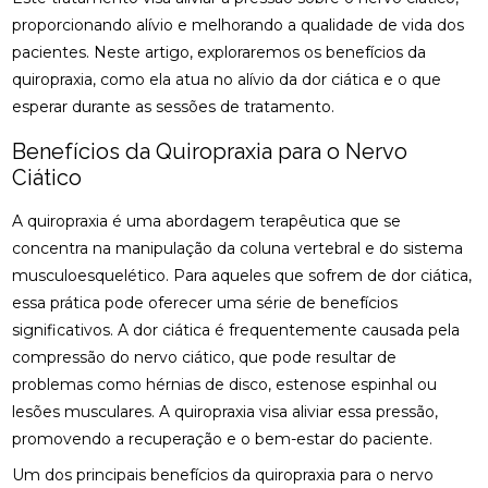
CIÁTICO
proporcionando alívio e melhorando a qualidade de vida dos
osteopatia cervical
osteopatia coluna
pacientes. Neste artigo, exploraremos os benefícios da
ACUPUNTURA PARA ALIVIAR NERVO CIÁTICO
osteopatia hérnia de disco
osteopatia nervo ciático
quiropraxia, como ela atua no alívio da dor ciática e o que
ACUPUNTURA PARA COLUNA: COMO ALIVIAR
esperar durante as sessões de tratamento.
palmilha esporão
palmilha fascite plantar
DORES E PROMOVER A SAÚDE
palmilha fascite plantar preço
palmilha joanete
Benefícios da Quiropraxia para o Nervo
ACUPUNTURA PARA ENXAQUECA ALIVIA A DOR E
Ciático
palmilha ortopedica preço
palmilha para pé chato
MELHORA A QUALIDADE DE VIDA
palmilha para pé chato preço
A quiropraxia é uma abordagem terapêutica que se
ACUPUNTURA PARA ENXAQUECA: ALIVIE SUAS
concentra na manipulação da coluna vertebral e do sistema
DORES COM ESTA ABORDAGEM NATURAL
palmilha sob medida preço
quiropraxia
musculoesquelético. Para aqueles que sofrem de dor ciática,
quiropraxia RJ
quiropraxia cervical
ACUPUNTURA PARA ENXAQUECA: ALÍVIO EFICAZ
essa prática pode oferecer uma série de benefícios
significativos. A dor ciática é frequentemente causada pela
quiropraxia em Niterói
quiropraxia nervo ciático
ACUPUNTURA PARA ENXAQUECA: ALÍVIO NATURAL
compressão do nervo ciático, que pode resultar de
quiropraxia para joelho
quiropraxia para nervo ciático
problemas como hérnias de disco, estenose espinhal ou
ACUPUNTURA PARA NERVO CIÁTICO: ALÍVIO EFICAZ
quiropraxia perto
quiropraxia perto de mim
lesões musculares. A quiropraxia visa aliviar essa pressão,
PARA A DOR E MELHORA DA MOBILIDADE
promovendo a recuperação e o bem-estar do paciente.
rpg escoliose
ACUPUNTURA PARA NERVO CIÁTICO: ALÍVIO EFICAZ
Um dos principais benefícios da quiropraxia para o nervo
PARA DOR E MELHORA DA MOBILIDADE