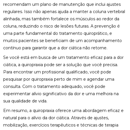
DESCUBRA OS BENEFÍCIOS DA CLÍNICA DE
recomendam um plano de manutenção que inclui ajustes
QUIROPRAXIA PARA SUA SAÚDE
regulares. Isso não apenas ajuda a manter a coluna vertebral
alinhada, mas também fortalece os músculos ao redor da
DESCUBRA OS BENEFÍCIOS DA OSTEOPATIA
coluna, reduzindo o risco de lesões futuras. A prevenção é
uma parte fundamental do tratamento quiroprático, e
DESCUBRA OS BENEFÍCIOS DA QUIROPRAXIA NA
FISIOTERAPIA
muitos pacientes se beneficiam de um acompanhamento
contínuo para garantir que a dor ciática não retorne.
DESCUBRA OS BENEFÍCIOS DE UMA CLÍNICA DE
OSTEOPATIA PARA SUA SAÚDE
Se você está em busca de um tratamento eficaz para a dor
ciática, a quiropraxia pode ser a solução que você precisa.
DICAS PARA ESCOLHER A MELHOR PALMILHA PARA
Para encontrar um profissional qualificado, você pode
JOANETE
pesquisar por
quiropraxia perto de mim
e agendar uma
consulta. Com o tratamento adequado, você pode
EM QUAIS CASOS A FISIOTERAPIA É
RECOMENDADA?
experimentar alívio significativo da dor e uma melhora na
sua qualidade de vida.
ENCONTRE A CLÍNICA DE QUIROPRAXIA PERTO DE
VOCÊ
Em resumo, a quiropraxia oferece uma abordagem eficaz e
natural para o alívio da dor ciática. Através de ajustes,
ENCONTRE A MELHOR CLÍNICA DE QUIROPRAXIA
mobilização, exercícios terapêuticos e técnicas de terapia
PERTO DE VOCÊ