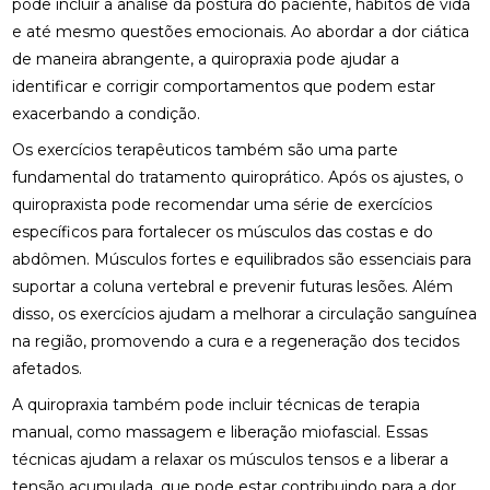
pode incluir a análise da postura do paciente, hábitos de vida
e até mesmo questões emocionais. Ao abordar a dor ciática
COMO MONTAR SUA CLÍNICA?
de maneira abrangente, a quiropraxia pode ajudar a
CONSULTA COM ACUPUNTURISTA: O QUE ESPERAR
identificar e corrigir comportamentos que podem estar
exacerbando a condição.
DESCUBRA A ACUPUNTURA RJ: BENEFÍCIOS E
PRÁTICAS
Os exercícios terapêuticos também são uma parte
fundamental do tratamento quiroprático. Após os ajustes, o
DESCUBRA COMO A PALMILHA PARA FASCITE
quiropraxista pode recomendar uma série de exercícios
PLANTAR PODE ALIVIAR SUAS DORES
específicos para fortalecer os músculos das costas e do
abdômen. Músculos fortes e equilibrados são essenciais para
DESCUBRA COMO A QUIROPRAXIA E A
FISIOTERAPIA PODEM TRANSFORMAR SUA SAÚDE
suportar a coluna vertebral e prevenir futuras lesões. Além
disso, os exercícios ajudam a melhorar a circulação sanguínea
DESCUBRA COMO UM QUIROPRATA PODE
na região, promovendo a cura e a regeneração dos tecidos
TRANSFORMAR SUA SAÚDE
afetados.
DESCUBRA O PREÇO DA PALMILHA ORTOPÉDICA E
A quiropraxia também pode incluir técnicas de terapia
COMO ESCOLHER A IDEAL
manual, como massagem e liberação miofascial. Essas
técnicas ajudam a relaxar os músculos tensos e a liberar a
DESCUBRA O PREÇO DA PALMILHA ORTOPÉDICA E
COMO ESCOLHER A MELHOR
tensão acumulada, que pode estar contribuindo para a dor