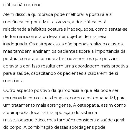
ciática não retorne.
BENEFÍCIOS DA QUIROPRAXIA EM NITERÓI
Além disso, a quiropraxia pode melhorar a postura e a
BENEFÍCIOS DA QUIROPRAXIA NA FISIOTERAPIA
mecânica corporal. Muitas vezes, a dor ciática está
relacionada a hábitos posturais inadequados, como sentar-se
BENEFÍCIOS DA QUIROPRAXIA PARA A SAÚDE
de forma incorreta ou levantar objetos de maneira
inadequada. Os quiropraxistas não apenas realizam ajustes,
BENEFÍCIOS DA QUIROPRAXIA PARA ALIVIAR O
NERVO CIÁTICO
mas também ensinam os pacientes sobre a importância da
postura correta e como evitar movimentos que possam
BENEFÍCIOS DA QUIROPRAXIA PARA JOELHO E
agravar a dor. Isso resulta em uma abordagem mais proativa
COMO FUNCIONA
para a saúde, capacitando os pacientes a cuidarem de si
mesmos.
BENEFÍCIOS DA QUIROPRAXIA PARA O NERVO
CIÁTICO
Outro aspecto positivo da quiropraxia é que ela pode ser
combinada com outras terapias, como a
osteopatia RJ
, para
BENEFÍCIOS DA QUIROPRAXIA PARA SUA SAÚDE
um tratamento mais abrangente. A osteopatia, assim como
BENEFÍCIOS DAS PALMILHAS PARA JOANETE
a quiropraxia, foca na manipulação do sistema
musculoesquelético, mas também considera a saúde geral
CLÍNICA DE OSTEOPATIA: COMO ESCOLHER A
do corpo. A combinação dessas abordagens pode
MELHOR PARA SUAS NECESSIDADES