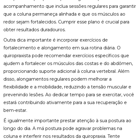
acompanhamento que inclua sessões regulares para garantir
FISIOTERAPIA RESPIRATÓRIA DOMICILIAR PARA
que a coluna permaneça alinhada e que os músculos ao
MELHORAR A QUALIDADE DE VIDA
redor sejam fortalecidos. Cumprir esse plano é crucial para
obter resultados duradouros.
FISIOTERAPIA RESPIRATÓRIA DOMICILIAR:
BENEFÍCIOS INCRÍVEIS
Outra dica importante é incorporar exercícios de
fortalecimento e alongamento em sua rotina diária. O
FISIOTERAPIA VESTIBULAR PARA LABIRINTITE:
quiropraxista pode recomendar exercícios específicos que
BENEFÍCIOS E TRATAMENTOS
ajudem a fortalecer os músculos das costas e do abdômen,
FISIOTERAPIA VESTIBULAR PARA LABIRINTITE:
proporcionando suporte adicional à coluna vertebral. Além
COMO ALIVIAR SINTOMAS E MELHORAR A
disso, alongamentos regulares podem melhorar a
QUALIDADE DE VIDA
flexibilidade e a mobilidade, reduzindo a tensão muscular e
FISIOTERAPIA VESTIBULAR PARA LABIRINTITE:
prevenindo lesões. Ao dedicar tempo para se exercitar, você
COMO ALIVIAR SINTOMAS E MELHORAR O
estará contribuindo ativamente para a sua recuperação e
EQUILÍBRIO
bem-estar.
FISIOTERAPIA VESTIBULAR PARA LABIRINTITE: O
É igualmente importante prestar atenção à sua postura ao
GUIA COMPLETO
longo do dia. A má postura pode agravar problemas na
coluna e interferir nos resultados da quiropraxia. Tente
FISIOTERAPIA: BENEFÍCIOS E IMPORTÂNCIA DA