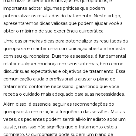
FISIOTERAPIA PARA LABIRINTO: TRATAMENTO
maximizar os benefícios dos ajustes quiropráticos, é
EFICAZ
importante adotar algumas práticas que podem
potencializar os resultados do tratamento. Neste artigo,
FISIOTERAPIA PARA REABILITAÇÃO DO LABIRINTO
apresentaremos dicas valiosas que podem ajudar você a
obter o máximo de sua experiência quiroprática.
FISIOTERAPIA PARA REABILITAÇÃO DO LABIRINTO
E SEUS BENEFÍCIOS
Uma das primeiras dicas para potencializar os resultados da
quiropraxia é manter uma comunicação aberta e honesta
FISIOTERAPIA PARA REABILITAÇÃO DO LABIRINTO:
DESCUBRA COMO
com seu quiropraxista. Durante as sessões, é fundamental
relatar qualquer mudança em seus sintomas, bem como
FISIOTERAPIA RESPIRATÓRIA DOMICILIAR É A
discutir suas expectativas e objetivos de tratamento. Essa
SOLUÇÃO IDEAL PARA MELHORAR A SAÚDE
comunicação ajuda o profissional a ajustar o plano de
PULMONAR EM CASA
tratamento conforme necessário, garantindo que você
FISIOTERAPIA RESPIRATÓRIA DOMICILIAR É
receba o cuidado mais adequado para suas necessidades.
SOLUÇÃO IDEAL PARA MELHORAR SAÚDE
PULMONAR EM CASA
Além disso, é essencial seguir as recomendações do
quiropraxista em relação à frequência das sessões. Muitas
FISIOTERAPIA RESPIRATÓRIA DOMICILIAR EFICAZ
vezes, os pacientes podem sentir alívio imediato após um
ajuste, mas isso não significa que o tratamento esteja
FISIOTERAPIA RESPIRATÓRIA DOMICILIAR EFICAZ:
completo. O quiropraxista pode sugerir um plano de
SAIBA TUDO SOBRE O TEMA