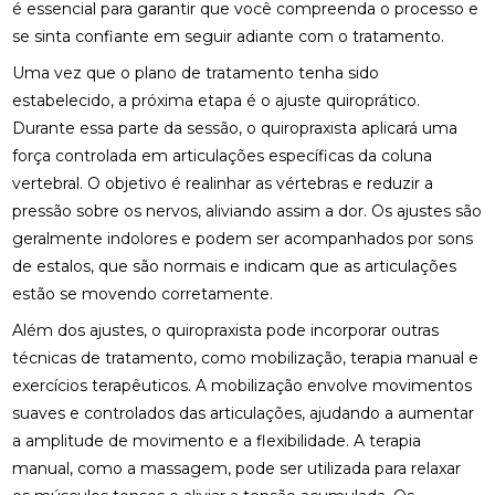
é essencial para garantir que você compreenda o processo e
TRATAMENTO PODE MELHORAR SEU EQUILÍBRIO E
QUALIDADE DE VIDA
se sinta confiante em seguir adiante com o tratamento.
Uma vez que o plano de tratamento tenha sido
FISIOTERAPIA NA LABIRINTITE: DICAS PARA ALIVIAR
estabelecido, a próxima etapa é o ajuste quiroprático.
SINTOMAS
Durante essa parte da sessão, o quiropraxista aplicará uma
FISIOTERAPIA NA REABILITAÇÃO VESTIBULAR: A
força controlada em articulações específicas da coluna
SOLUÇÃO PARA DORES DE CABEÇA E EQUILÍBRIO
vertebral. O objetivo é realinhar as vértebras e reduzir a
pressão sobre os nervos, aliviando assim a dor. Os ajustes são
FISIOTERAPIA NA REABILITAÇÃO VESTIBULAR: UMA
ABORDAGEM EFICAZ PARA O TRATAMENTO
geralmente indolores e podem ser acompanhados por sons
de estalos, que são normais e indicam que as articulações
FISIOTERAPIA NA REABILITAÇÃO VESTIBULAR
estão se movendo corretamente.
Além dos ajustes, o quiropraxista pode incorporar outras
FISIOTERAPIA NA REABILITAÇÃO VESTIBULAR E
SEUS BENEFÍCIOS
técnicas de tratamento, como mobilização, terapia manual e
exercícios terapêuticos. A mobilização envolve movimentos
FISIOTERAPIA NA REABILITAÇÃO VESTIBULAR
suaves e controlados das articulações, ajudando a aumentar
MELHORA O EQUILÍBRIO E A QUALIDADE DE VIDA
a amplitude de movimento e a flexibilidade. A terapia
FISIOTERAPIA NO PÉ MELHORA SUA MOBILIDADE E
manual, como a massagem, pode ser utilizada para relaxar
CONFORTO