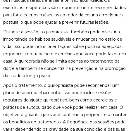
os músculos tensos e aliviar a tensão acumulada. Os
exercícios terapêuticos são frequentemente recomendados
FISIOTERAPIA NO PÉ PARA ALÍVIO E RECUPERAÇÃO
para fortalecer os músculos ao redor da coluna e melhorar a
EFICIENTE
postura, o que pode ajudar a prevenir futuras lesões.
FISIOTERAPIA NO PÉ: BENEFÍCIOS E TRATAMENTOS
Durante a sessão, o quiropraxista também pode discutir a
importância de hábitos saudáveis e mudanças no estilo de
FISIOTERAPIA OCULAR: BENEFÍCIOS E TÉCNICAS
vida. Isso pode incluir orientações sobre postura adequada,
FISIOTERAPIA OCULAR: BENEFÍCIOS E
ergonomia no trabalho e exercícios que você pode fazer em
TRATAMENTOS PARA A SAÚDE VISUAL
casa. A quiropraxia não se limita apenas ao tratamento da
dor; ela também se concentra na prevenção e na promoção
FISIOTERAPIA OCULAR: BENEFÍCIOS E
da saúde a longo prazo.
TRATAMENTOS
Após o tratamento, o quiropraxista pode recomendar um
FISIOTERAPIA OCULAR: COMO MELHORAR A SAÚDE
plano de acompanhamento. Isso pode incluir sessões
DOS SEUS OLHOS E AUMENTAR O CONFORTO
VISUAL
regulares de ajuste quiroprático, bem como exercícios e
práticas de autocuidado que você pode realizar em casa. O
FISIOTERAPIA OCULAR: MELHORE SUA VISÃO HOJE!
objetivo é garantir que você continue a progredir e a manter
os benefícios do tratamento. A frequência das sessões pode
FISIOTERAPIA OCULAR: MELHORES PRÁTICAS E
variar dependendo da gravidade da sua condição e das suas
BENEFÍCIOS