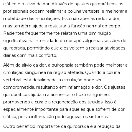
ciático é o alívio da dor. Através de ajustes quiropráticos, os
ACUPUNTURA PARA O NERVO CIÁTICO: ALÍVIO
profissionais podem realinhar a coluna vertebral e melhorar a
NATURAL E EFICAZ
mobilidade das articulações. Isso não apenas reduz a dor,
mas também ajuda a restaurar a função normal do corpo.
ACUPUNTURA PERTO DE MIM: ENCONTRE O
Pacientes frequentemente relatam uma diminuição
MELHOR ATENDIMENTO NA SUA REGIÃO
significativa na intensidade da dor após algumas sessões de
ACUPUNTURA PERTO DE MIM: ENCONTRE O
quiropraxia, permitindo que eles voltem a realizar atividades
MELHOR ATENDIMENTO PARA SEU BEM-ESTAR
diárias com mais conforto.
ACUPUNTURA RJ: ALÍVIO E BEM-ESTAR
Além do alívio da dor, a quiropraxia também pode melhorar a
circulação sanguínea na região afetada. Quando a coluna
ACUPUNTURA RJ: DESCUBRA OS BENEFÍCIOS E
vertebral está desalinhada, a circulação pode ser
ONDE ENCONTRAR
comprometida, resultando em inflamação e dor. Os ajustes
quiropráticos ajudam a aumentar o fluxo sanguíneo,
ACUPUNTURA: BENEFÍCIOS E APLICAÇÕES PARA
SUA SAÚDE
promovendo a cura e a regeneração dos tecidos. Isso é
especialmente importante para aqueles que sofrem de dor
BENEFÍCIOS DA ACUPUNTURA PARA SAÚDE
ciática, pois a inflamação pode agravar os sintomas.
BENEFÍCIOS DA ACUPUNTURA RJ PARA SAÚDE E
Outro benefício importante da quiropraxia é a redução da
BEM-ESTAR