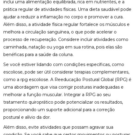
inclui uma alimentação equilibrada, rica em nutrientes, e a
ONDE FAZER FISIOTERAPIA RESPIRATÓRIA E
prática regular de atividades físicas. Uma dieta saudável pode
BENEFÍCIOS DO TRATAMENTO
ajudar a reduzir a inflamação no corpo e promover a cura.
Além disso, a atividade física regular fortalece os músculos e
OS BENEFÍCIOS DA ACUPUNTURA PARA A SAÚDE E
BEM-ESTAR
melhora a circulação sanguínea, o que pode acelerar o
processo de recuperação. Considere incluir atividades como
OSTEOPATIA CERVICAL: ALÍVIO PARA SEUS
caminhada, natação ou yoga em sua rotina, pois elas são
SINTOMAS
benéficas para a saúde da coluna.
OSTEOPATIA CERVICAL: BENEFÍCIOS E
Se você estiver lidando com condições específicas, como
TRATAMENTOS
escoliose, pode ser útil considerar terapias complementares,
como a
rpg escoliose
. A Reeducação Postural Global (RPG) é
OSTEOPATIA CERVICAL: BENEFÍCIOS QUE VOCÊ
PRECISA CONHECER
uma abordagem que visa corrigir posturas inadequadas e
melhorar a função muscular. Integrar a RPG ao seu
OSTEOPATIA CERVICAL: COMO ALIVIAR DORES E
tratamento quiroprático pode potencializar os resultados,
MELHORAR A MOBILIDADE
proporcionando um suporte adicional para a correção
postural e alívio da dor.
OSTEOPATIA CERVICAL: COMO ALIVIAR DORES E
MELHORAR A QUALIDADE DE VIDA
Além disso, evite atividades que possam agravar sua
condição. Se você sabe que certos movimentos ou posturas