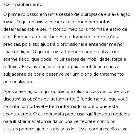
acompanhamento.
MELHORAR SEU EQUILÍBRIO
O primeiro passo em uma sessão de quiropraxia é a avaliação
FISIOTERAPIA DE REABILITAÇÃO VESTIBULAR PARA
inicial. O quiropraxista começará fazendo perguntas
MELHORAR SEU EQUILÍBRIO
detalhadas sobre seu histórico médico, sintomas e estilo de
FISIOTERAPIA MOTORA E RESPIRATÓRIA:
vida. É importante ser honesto e fornecer informações
BENEFÍCIOS E PRÁTICAS
precisas, pois isso ajudará o profissional a entender melhor
sua condição. O quiropraxista também pode realizar um
FISIOTERAPIA MOTORA E RESPIRATÓRIA:
exame físico, que pode incluir testes de mobilidade, força e
BENEFÍCIOS E PRÁTICAS ESSENCIAIS
reflexos. Essa avaliação é crucial para identificar a causa
FISIOTERAPIA MOTORA E RESPIRATÓRIA:
subjacente da dor e desenvolver um plano de tratamento
BENEFÍCIOS E ABORDAGENS EFICAZES
personalizado.
FISIOTERAPIA NA LABIRINTITE: COMO O
Após a avaliação, o quiropraxista explicará suas descobertas e
TRATAMENTO PODE AJUDAR NA RECUPERAÇÃO
discutirá as opções de tratamento. É fundamental que você
se sinta confortável e bem informado sobre o que está
FISIOTERAPIA NA LABIRINTITE: COMO O
acontecendo. O quiropraxista pode usar gráficos ou modelos
TRATAMENTO PODE MELHORAR SEU EQUILÍBRIO E
QUALIDADE DE VIDA
para ilustrar a anatomia da coluna vertebral e como os
ajustes podem ajudar a aliviar a dor. Essa comunicação clara
FISIOTERAPIA NA LABIRINTITE: COMO O