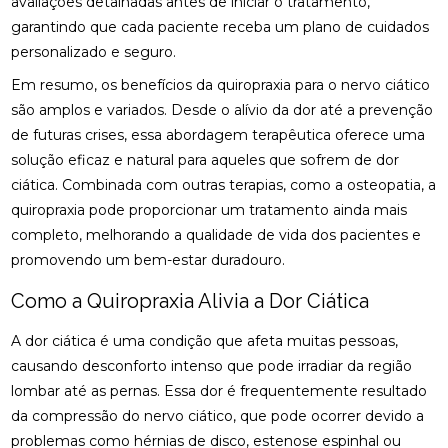
avaliações detalhadas antes de iniciar o tratamento,
garantindo que cada paciente receba um plano de cuidados
COMO A ACUPUNTURA PODE ALIVIAR A
ENXAQUECA NATURALMENTE
personalizado e seguro.
Em resumo, os benefícios da quiropraxia para o nervo ciático
COMO A CONSULTA COM UM ACUPUNTURISTA
são amplos e variados. Desde o alívio da dor até a prevenção
PODE TRANSFORMAR SUA SAÚDE
de futuras crises, essa abordagem terapêutica oferece uma
COMO A FISIOTERAPIA PODE AJUDAR NA
solução eficaz e natural para aqueles que sofrem de dor
REABILITAÇÃO DO LABIRINTO
ciática. Combinada com outras terapias, como a osteopatia, a
quiropraxia pode proporcionar um tratamento ainda mais
COMO A FISIOTERAPIA RESPIRATÓRIA DOMICILIAR
PODE MELHORAR SUA QUALIDADE DE VIDA
completo, melhorando a qualidade de vida dos pacientes e
promovendo um bem-estar duradouro.
COMO A OSTEOPATIA PARA COLUNA PODE
MELHORAR SUA SAÚDE
Como a Quiropraxia Alivia a Dor Ciática
COMO A OSTEOPATIA PARA COLUNA PODE
A dor ciática é uma condição que afeta muitas pessoas,
TRANSFORMAR SUA SAÚDE
causando desconforto intenso que pode irradiar da região
lombar até as pernas. Essa dor é frequentemente resultado
COMO A OSTEOPATIA PODE AJUDAR NA
da compressão do nervo ciático, que pode ocorrer devido a
TRATAMENTO DA HÉRNIA DE DISCO
problemas como hérnias de disco, estenose espinhal ou