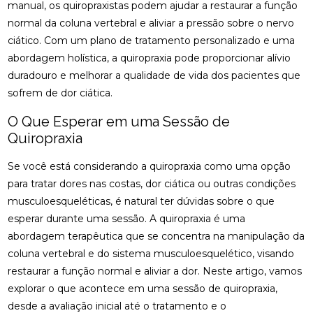
manual, os quiropraxistas podem ajudar a restaurar a função
normal da coluna vertebral e aliviar a pressão sobre o nervo
ENCONTRE QUIROPRAXIA PERTO DE VOCÊ
ciático. Com um plano de tratamento personalizado e uma
ENCONTRE QUIROPRAXIA PERTO DE VOCÊ E
abordagem holística, a quiropraxia pode proporcionar alívio
MELHORE A SAÚDE
duradouro e melhorar a qualidade de vida dos pacientes que
sofrem de dor ciática.
ENCONTRE QUIROPRAXIA PERTO DE VOCÊ E
MELHORE SUA SAÚDE
O Que Esperar em uma Sessão de
Quiropraxia
ENCONTRE QUIROPRAXIA PERTO DE VOCÊ PARA
ALÍVIO E BEM-ESTAR
Se você está considerando a quiropraxia como uma opção
ENCONTRE QUIROPRAXIA PERTO DE VOCÊ: TUDO
para tratar dores nas costas, dor ciática ou outras condições
SOBRE O TEMA
musculoesqueléticas, é natural ter dúvidas sobre o que
esperar durante uma sessão. A quiropraxia é uma
ESTRATÉGIAS PARA ALIVIAR O NEUROMA DE
abordagem terapêutica que se concentra na manipulação da
MORTON COM PALMILHAS
coluna vertebral e do sistema musculoesquelético, visando
FATORES QUE IMPACTAM O PREÇO DE PALMILHA
restaurar a função normal e aliviar a dor. Neste artigo, vamos
3D
explorar o que acontece em uma sessão de quiropraxia,
desde a avaliação inicial até o tratamento e o
FISIOTERAPIA DE REABILITAÇÃO VESTIBULAR PARA