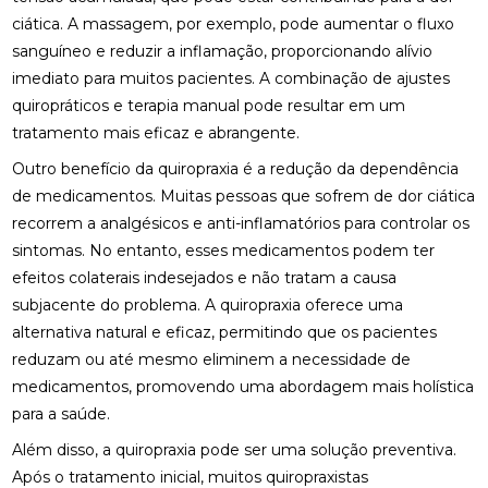
ciática. A massagem, por exemplo, pode aumentar o fluxo
DESCUBRA O PREÇO DA PALMILHA PARA PÉ CHATO
sanguíneo e reduzir a inflamação, proporcionando alívio
E COMO ESCOLHER A IDEAL
imediato para muitos pacientes. A combinação de ajustes
DESCUBRA O PREÇO DA PALMILHA SOB MEDIDA: 6
quiropráticos e terapia manual pode resultar em um
FATORES IMPORTANTES
tratamento mais eficaz e abrangente.
Outro benefício da quiropraxia é a redução da dependência
DESCUBRA O PREÇO DA PALMILHA SOB MEDIDA: 6
FATORES QUE INFLUENCIAM
de medicamentos. Muitas pessoas que sofrem de dor ciática
recorrem a analgésicos e anti-inflamatórios para controlar os
DESCUBRA O PREÇO DAS PALMILHAS PARA
sintomas. No entanto, esses medicamentos podem ter
FASCITE PLANTAR E COMO ESCOLHER A IDEAL
efeitos colaterais indesejados e não tratam a causa
DESCUBRA ONDE FAZER FISIOTERAPIA
subjacente do problema. A quiropraxia oferece uma
RESPIRATÓRIA COM QUALIDADE E SEGURANÇA
alternativa natural e eficaz, permitindo que os pacientes
reduzam ou até mesmo eliminem a necessidade de
DESCUBRA OS BENEFÍCIOS DA ACUPUNTURA RJ
medicamentos, promovendo uma abordagem mais holística
PARA A SUA SAÚDE
para a saúde.
DESCUBRA OS BENEFÍCIOS DA ACUPUNTURA RJ
Além disso, a quiropraxia pode ser uma solução preventiva.
PARA SUA SAÚDE E BEM-ESTAR
Após o tratamento inicial, muitos quiropraxistas