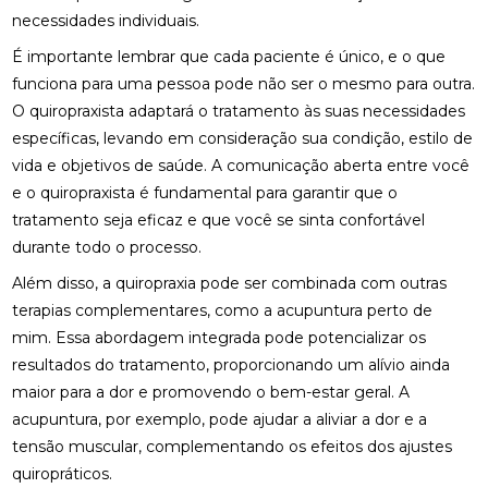
necessidades individuais.
FISIOTERAPIA OCULAR: SAIBA COMO MELHORAR A
É importante lembrar que cada paciente é único, e o que
SAÚDE DOS OLHOS E AUMENTAR O CONFORTO
VISUAL
funciona para uma pessoa pode não ser o mesmo para outra.
O quiropraxista adaptará o tratamento às suas necessidades
FISIOTERAPIA PARA LABIRINTITE: ALÍVIO E
específicas, levando em consideração sua condição, estilo de
CONFORTO
vida e objetivos de saúde. A comunicação aberta entre você
e o quiropraxista é fundamental para garantir que o
FISIOTERAPIA PARA LABIRINTITE: COMO O
TRATAMENTO PODE MELHORAR SEU EQUILÍBRIO E
tratamento seja eficaz e que você se sinta confortável
QUALIDADE DE VIDA
durante todo o processo.
FISIOTERAPIA PARA LABIRINTITE: COMO O
Além disso, a quiropraxia pode ser combinada com outras
TRATAMENTO PODE MELHORAR SEU EQUILÍBRIO E
terapias complementares, como a
acupuntura perto de
BEM-ESTAR
mim
. Essa abordagem integrada pode potencializar os
resultados do tratamento, proporcionando um alívio ainda
FISIOTERAPIA PARA LABIRINTITE: COMO O
TRATAMENTO PODE MELHORAR SEU EQUILÍBRIO E
maior para a dor e promovendo o bem-estar geral. A
QUALIDADE DE VIDA
acupuntura, por exemplo, pode ajudar a aliviar a dor e a
tensão muscular, complementando os efeitos dos ajustes
FISIOTERAPIA PARA LABIRINTITE: MELHORE SEU
EQUILÍBRIO
quiropráticos.