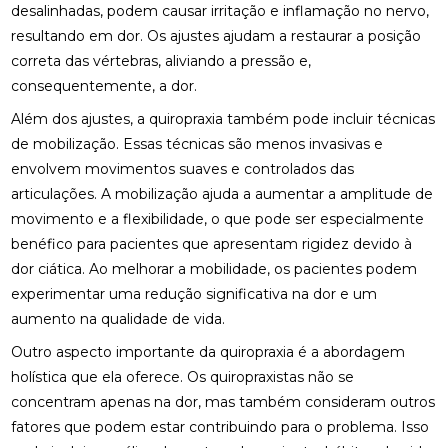
MELHORAR SEU CONFORTO
desalinhadas, podem causar irritação e inflamação no nervo,
resultando em dor. Os ajustes ajudam a restaurar a posição
COMO ENCONTRAR QUIROPRAXIA PERTO DE VOCÊ
correta das vértebras, aliviando a pressão e,
PARA ALÍVIO DAS DORES
consequentemente, a dor.
COMO ENCONTRAR UM ACUPUNTURISTA
Além dos ajustes, a quiropraxia também pode incluir técnicas
QUALIFICADO
de mobilização. Essas técnicas são menos invasivas e
envolvem movimentos suaves e controlados das
COMO ESCOLHER A PALMILHA IDEAL PARA PÉ
CHATO E MELHORAR SEU CONFORTO
articulações. A mobilização ajuda a aumentar a amplitude de
movimento e a flexibilidade, o que pode ser especialmente
COMO ESCOLHER O MELHOR ACUPUNTURISTA
benéfico para pacientes que apresentam rigidez devido à
PARA SUAS NECESSIDADES DE SAÚDE
dor ciática. Ao melhorar a mobilidade, os pacientes podem
experimentar uma redução significativa na dor e um
COMO ESCOLHER O MELHOR ACUPUNTURISTA
PARA VOCÊ
aumento na qualidade de vida.
Outro aspecto importante da quiropraxia é a abordagem
COMO FUNCIONA A CONSULTA COM UM
ACUPUNTURISTA E O QUE ESPERAR
holística que ela oferece. Os quiropraxistas não se
concentram apenas na dor, mas também consideram outros
COMO MELHORAR O ATENDIMENTO DA SUA
fatores que podem estar contribuindo para o problema. Isso
CLÍNICA?