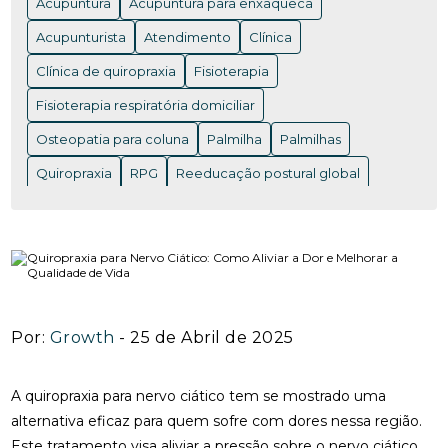
Acupuntura
Acupuntura para enxaqueca
FUNCIONA PARA ALIVIAR DORES
Acupunturista
Atendimento
Clínica
ACUPUNTURA EM NITERÓI: BENEFÍCIOS E ONDE
ENCONTRAR OS MELHORES PROFISSIONAIS
Clínica de quiropraxia
Fisioterapia
Fisioterapia respiratória domiciliar
ACUPUNTURA EM NITERÓI: BENEFÍCIOS QUE VOCÊ
PRECISA CONHECER
Osteopatia para coluna
Palmilha
Palmilhas
ACUPUNTURA EM NITERÓI: DESCUBRA OS
Quiropraxia
RPG
Reeducação postural global
BENEFÍCIOS DESSA TERAPIA MILENAR
Rpg para coluna
Saúde
Saúde
acupuntura RJ
ACUPUNTURA EM NITERÓI: DESCUBRA OS
acupuntura cervical
acupuntura coluna
BENEFÍCIOS E ENCONTRE OS MELHORES
ESPECIALISTAS NA REGIÃO
acupunturista consulta
clínica de quiropraxia perto de mim
ACUPUNTURA NERVO CIÁTICO: BENEFÍCIOS
INCRÍVEIS PARA ALÍVIO
Por:
Growth
- 25 de Abril de 2025
fisioterapia de reabilitação vestibular
ACUPUNTURA PARA ALIVIAR A DOR DO NERVO
fisioterapia na reabilitação vestibular
fisioterapia ocular
CIÁTICO E MELHORAR A QUALIDADE DE VIDA
A quiropraxia para nervo ciático tem se mostrado uma
fisioterapia para labirinto
alternativa eficaz para quem sofre com dores nessa região.
ACUPUNTURA PARA ALIVIAR DOR NO NERVO
Este tratamento visa aliviar a pressão sobre o nervo ciático,
onde fazer fisioterapia respiratória
osteopatia RJ