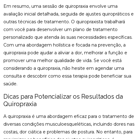
Em resumo, uma sessão de quiropraxia envolve uma
FISIOTERAPIA PARA LABIRINTO: BENEFÍCIOS E
avaliação inicial detalhada, seguida de ajustes quiropráticos e
TRATAMENTOS
outras técnicas de tratamento. O quiropraxista trabalhará
FISIOTERAPIA PARA LABIRINTO: COMO O
com você para desenvolver um plano de tratamento
TRATAMENTO PODE MELHORAR O EQUILÍBRIO E
personalizado que atenda às suas necessidades específicas.
BEM-ESTAR
Com uma abordagem holística e focada na prevenção, a
FISIOTERAPIA PARA LABIRINTO: COMO O
quiropraxia pode ajudar a aliviar a dor, melhorar a função e
TRATAMENTO PODE MELHORAR SEU EQUILÍBRIO E
promover uma melhor qualidade de vida. Se você está
BEM-ESTAR
considerando a quiropraxia, não hesite em agendar uma
consulta e descobrir como essa terapia pode beneficiar sua
FISIOTERAPIA PARA LABIRINTO: COMO TRATAR E
PREVENIR DISTÚRBIOS VESTIBULARES
saúde.
Dicas para Potencializar os Resultados da
FISIOTERAPIA PARA LABIRINTO: COMO TRATAR E
PREVENIR DISTÚRBIOS VESTIBULARES
Quiropraxia
FISIOTERAPIA PARA LABIRINTO: SAIBA COMO O
A quiropraxia é uma abordagem eficaz para o tratamento de
TRATAMENTO PODE MELHORAR O EQUILÍBRIO E
diversas condições musculoesqueléticas, incluindo dores nas
BEM-ESTAR
costas, dor ciática e problemas de postura. No entanto, para