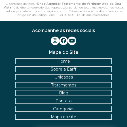
O conteúdo do texto "
Onde Agendar Tratamento de Vertigem Alto da Boa
Vista
" é de direito reservado. Sua reprodução, parcial ou total, mesmo citando nossos
links, é proibida sem a autorização do autor. Crime de violação de direito autoral –
artigo 184 do Código Penal –
Lei 9610/98 - Lei de direitos autorais
.
Acompanhe as redes sociais
Mapa do Site
Home
Sobre a Earff
Unidades
Tratamentos
Blog
Contato
Categorias
Mapa do site