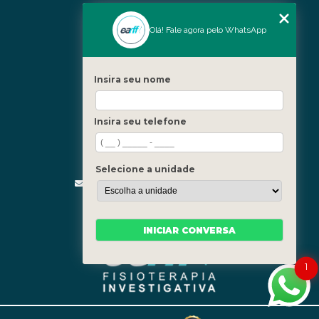
Nossas Unidades
Olá! Fale agora pelo WhatsApp
Icaraí - Niterói
Freguesia - Rio de Janeiro
Insira seu nome
Barra - Rio de Janeiro
Copacabana - Rio de Janeiro
Insira seu telefone
Fale Conosco
(21) 3619-5657
(21) 99390-3850
Selecione a unidade
contato@fisioterapiainvestigativa.com
Segunda a sexta, das 7h às 21h
INICIAR CONVERSA
1