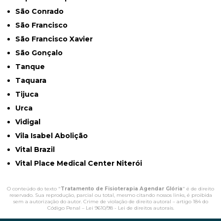
São Conrado
São Francisco
São Francisco Xavier
São Gonçalo
Tanque
Taquara
Tijuca
Urca
Vidigal
Vila Isabel Abolição
Vital Brazil
Vital Place Medical Center Niterói
O conteúdo do texto "
Tratamento de Fisioterapia Agendar Glória
" é de direito
reservado. Sua reprodução, parcial ou total, mesmo citando nossos links, é proibida
sem a autorização do autor. Crime de violação de direito autoral – artigo 184 do
Código Penal –
Lei 9610/98 - Lei de direitos autorais
.