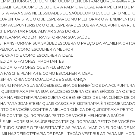
ODEM MELHORAR SEU CONFORTO
COMO ENCONTRAR QUIROPRAXIA PER
QUALIFICADO
COMO ESCOLHER A PALMILHA IDEAL PARA PÉ CHATO E
ISTA PARA SUAS NECESSIDADES DE SAÚDE
COMO ESCOLHER O MELH
CUPUNTURISTA E O QUE ESPERAR
COMO MELHORAR O ATENDIMENTO D
 COM ACUPUNTURISTA: O QUE ESPERAR
DESCUBRA A ACUPUNTURA RJ: 
ITE PLANTAR PODE ALIVIAR SUAS DORES
ISIOTERAPIA PODEM TRANSFORMAR SUA SAÚDE
E TRANSFORMAR SUA SAÚDE
DESCUBRA O PREÇO DA PALMILHA ORTO
OPÉDICA E COMO ESCOLHER A MELHOR
 PÉ CHATO E COMO ESCOLHER A IDEAL
MEDIDA: 6 FATORES IMPORTANTES
EDIDA: 6 FATORES QUE INFLUENCIAM
A FASCITE PLANTAR E COMO ESCOLHER A IDEAL
RESPIRATÓRIA COM QUALIDADE E SEGURANÇA
RA RJ PARA A SUA SAÚDE
DESCUBRA OS BENEFÍCIOS DA ACUPUNTURA
DE QUIROPRAXIA PARA SUA SAÚDE
DESCUBRA OS BENEFÍCIOS DA OSTE
XIA NA FISIOTERAPIA
DESCUBRA OS BENEFÍCIOS DE UMA CLÍNICA DE 
LHA PARA JOANETE
EM QUAIS CASOS A FISIOTERAPIA É RECOMENDADA
PERTO DE VOCÊ
ENCONTRE A MELHOR CLÍNICA DE QUIROPRAXIA PERTO
Ê
ENCONTRE QUIROPRAXIA PERTO DE VOCÊ E MELHORE A SAÚDE
Ê E MELHORE SUA SAÚDE
ENCONTRE QUIROPRAXIA PERTO DE VOCÊ PA
Ê: TUDO SOBRE O TEMA
ESTRATÉGIAS PARA ALIVIAR O NEUROMA DE 
LMILHA 3D
FISIOTERAPIA DE REABILITAÇÃO VESTIBULAR PARA MELHOR