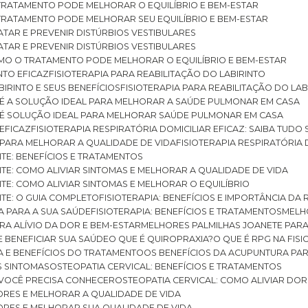
O TRATAMENTO PODE MELHORAR O EQUILÍBRIO E BEM-ESTAR
O TRATAMENTO PODE MELHORAR SEU EQUILÍBRIO E BEM-ESTAR
RATAR E PREVENIR DISTÚRBIOS VESTIBULARES
RATAR E PREVENIR DISTÚRBIOS VESTIBULARES
 COMO O TRATAMENTO PODE MELHORAR O EQUILÍBRIO E BEM-ESTAR
NTO EFICAZ
FISIOTERAPIA PARA REABILITAÇÃO DO LABIRINTO
BIRINTO E SEUS BENEFÍCIOS
FISIOTERAPIA PARA REABILITAÇÃO DO L
AR É A SOLUÇÃO IDEAL PARA MELHORAR A SAÚDE PULMONAR EM CASA
AR É SOLUÇÃO IDEAL PARA MELHORAR SAÚDE PULMONAR EM CASA
 EFICAZ
FISIOTERAPIA RESPIRATÓRIA DOMICILIAR EFICAZ: SAIBA TUDO
R PARA MELHORAR A QUALIDADE DE VIDA
FISIOTERAPIA RESPIRATÓRIA 
TITE: BENEFÍCIOS E TRATAMENTOS
NTITE: COMO ALIVIAR SINTOMAS E MELHORAR A QUALIDADE DE VIDA
TITE: COMO ALIVIAR SINTOMAS E MELHORAR O EQUILÍBRIO
TITE: O GUIA COMPLETO
FISIOTERAPIA: BENEFÍCIOS E IMPORTÂNCIA DA 
IA PARA A SUA SAÚDE
FISIOTERAPIA: BENEFÍCIOS E TRATAMENTOS
MEL
ARA ALÍVIO DA DOR E BEM-ESTAR
MELHORES PALMILHAS JOANETE PAR
E BENEFICIAR SUA SAÚDE
O QUE É QUIROPRAXIA?
O QUE É RPG NA FIS
IA E BENEFÍCIOS DO TRATAMENTO
OS BENEFÍCIOS DA ACUPUNTURA PA
US SINTOMAS
OSTEOPATIA CERVICAL: BENEFÍCIOS E TRATAMENTOS
E VOCÊ PRECISA CONHECER
OSTEOPATIA CERVICAL: COMO ALIVIAR DO
DORES E MELHORAR A QUALIDADE DE VIDA
DORES E MELHORAR SUA QUALIDADE DE VIDA