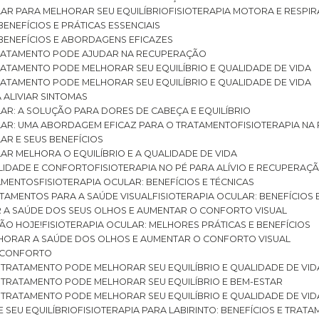
ULAR PARA MELHORAR SEU EQUILÍBRIO
FISIOTERAPIA MOTORA E RESPIR
BENEFÍCIOS E PRÁTICAS ESSENCIAIS
: BENEFÍCIOS E ABORDAGENS EFICAZES
O TRATAMENTO PODE AJUDAR NA RECUPERAÇÃO
 TRATAMENTO PODE MELHORAR SEU EQUILÍBRIO E QUALIDADE DE VIDA
 TRATAMENTO PODE MELHORAR SEU EQUILÍBRIO E QUALIDADE DE VIDA
RA ALIVIAR SINTOMAS
ULAR: A SOLUÇÃO PARA DORES DE CABEÇA E EQUILÍBRIO
BULAR: UMA ABORDAGEM EFICAZ PARA O TRATAMENTO
FISIOTERAPIA N
LAR E SEUS BENEFÍCIOS
ULAR MELHORA O EQUILÍBRIO E A QUALIDADE DE VIDA
ILIDADE E CONFORTO
FISIOTERAPIA NO PÉ PARA ALÍVIO E RECUPERAÇÃ
TAMENTOS
FISIOTERAPIA OCULAR: BENEFÍCIOS E TÉCNICAS
RATAMENTOS PARA A SAÚDE VISUAL
FISIOTERAPIA OCULAR: BENEFÍCIOS
R A SAÚDE DOS SEUS OLHOS E AUMENTAR O CONFORTO VISUAL
SÃO HOJE!
FISIOTERAPIA OCULAR: MELHORES PRÁTICAS E BENEFÍCIOS
ELHORAR A SAÚDE DOS OLHOS E AUMENTAR O CONFORTO VISUAL
 E CONFORTO
 O TRATAMENTO PODE MELHORAR SEU EQUILÍBRIO E QUALIDADE DE VID
 O TRATAMENTO PODE MELHORAR SEU EQUILÍBRIO E BEM-ESTAR
 O TRATAMENTO PODE MELHORAR SEU EQUILÍBRIO E QUALIDADE DE VID
E SEU EQUILÍBRIO
FISIOTERAPIA PARA LABIRINTO: BENEFÍCIOS E TRAT