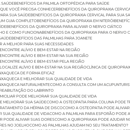
A SAÚDE
BENEFÍCIOS DA PALMILA ORTOPÉDICA PARA SAÚDE
E QUE VOCÊ PRECISA CONHECER
BENEFÍCIOS DA QUIROPRAXIA CERVIC
 PARA SUA SAÚDE
BENEFÍCIOS DA QUIROPRAXIA CERVICAL PARA SUA 
: UM GUIA COMPLETO
BENEFÍCIOS DA QUIROPRAXIA EM NITERÓI
BENEFÍ
AÚDE
BENEFÍCIOS DA QUIROPRAXIA PARA ALIVIAR O NERVO CIÁTICO
ELHO E COMO FUNCIONA
BENEFÍCIOS DA QUIROPRAXIA PARA O NERVO C
 SAÚDE
BENEFÍCIOS DAS PALMILHAS PARA JOANETE
ER A MELHOR PARA SUAS NECESSIDADES
: ENCONTRE ALÍVIO E BEM-ESTAR NA REGIÃO
: ENCONTRE ALÍVIO E BEM-ESTAR NA SUA REGIÃO
: ENCONTRE ALÍVIO E BEM-ESTAR PELA REGIÃO
 LOCALIZE ALÍVIO E BEM-ESTAR NA SUA REGIÃO
CLÍNICA DE QUIROPRA
ENXAQUECA DE FORMA EFICAZ
ENXAQUECA E MELHORAR SUA QUALIDADE DE VIDA
 ENXAQUECA NATURALMENTE
COMO A CONSULTA COM UM ACUPUNTURI
 REABILITAÇÃO DO LABIRINTO
OMICILIAR PODE MELHORAR SUA QUALIDADE DE VIDA
DE MELHORAR SUA SAÚDE
COMO A OSTEOPATIA PARA COLUNA PODE 
TRATAMENTO DA HÉRNIA DE DISCO
COMO A OSTEOPATIA PODE ALIVIAR
R SUA QUALIDADE DE VIDA
COMO A PALMILHA PARA ESPORÃO PODE A
AR PODE ALIVIAR SUAS DORES
COMO A QUIROPRAXIA PODE AJUDAR N
ORES NO JOELHO
COMO AS PALMILHAS AJUDAM NO SEU TRATAMENTO?