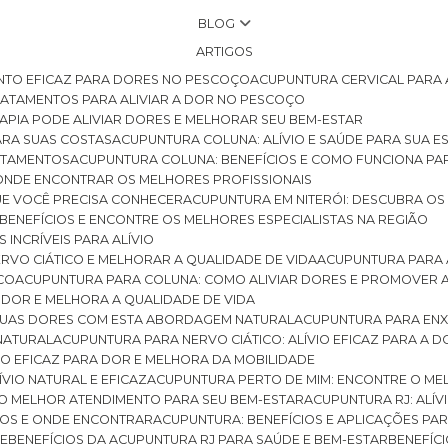
BLOG
ARTIGOS
NTO EFICAZ PARA DORES NO PESCOÇO
ACUPUNTURA CERVICAL PARA 
TRATAMENTOS PARA ALIVIAR A DOR NO PESCOÇO
RAPIA PODE ALIVIAR DORES E MELHORAR SEU BEM-ESTAR
ARA SUAS COSTAS
ACUPUNTURA COLUNA: ALÍVIO E SAÚDE PARA SUA E
RATAMENTOS
ACUPUNTURA COLUNA: BENEFÍCIOS E COMO FUNCIONA PA
E ONDE ENCONTRAR OS MELHORES PROFISSIONAIS
QUE VOCÊ PRECISA CONHECER
ACUPUNTURA EM NITERÓI: DESCUBRA OS
 BENEFÍCIOS E ENCONTRE OS MELHORES ESPECIALISTAS NA REGIÃO
 INCRÍVEIS PARA ALÍVIO
ERVO CIÁTICO E MELHORAR A QUALIDADE DE VIDA
ACUPUNTURA PARA 
ICO
ACUPUNTURA PARA COLUNA: COMO ALIVIAR DORES E PROMOVER 
 DOR E MELHORA A QUALIDADE DE VIDA
 SUAS DORES COM ESTA ABORDAGEM NATURAL
ACUPUNTURA PARA ENX
 NATURAL
ACUPUNTURA PARA NERVO CIÁTICO: ALÍVIO EFICAZ PARA A 
VIO EFICAZ PARA DOR E MELHORA DA MOBILIDADE
ÍVIO NATURAL E EFICAZ
ACUPUNTURA PERTO DE MIM: ENCONTRE O ME
 O MELHOR ATENDIMENTO PARA SEU BEM-ESTAR
ACUPUNTURA RJ: ALÍV
CIOS E ONDE ENCONTRAR
ACUPUNTURA: BENEFÍCIOS E APLICAÇÕES PA
DE
BENEFÍCIOS DA ACUPUNTURA RJ PARA SAÚDE E BEM-ESTAR
BENEFÍ