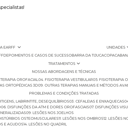
ecialistas!
 A EARFF
UNIDADES
FF
DEPOIMENTOS E CASOS DE SUCESSO
BARRA DA TIJUCA
COPACABAN
TRATAMENTOS
NOSSAS ABORDAGENS E TÉCNICAS
SIOTERAPIA OROFACIAL
04. FISIOTERAPIA VESTIBULAR
05. FISIOTERAPIA
LHAS ORTOPÉDICAS 3D
09. OUTRAS TERAPIAS MANUAIS E MÉTODOS AV
PROBLEMAS E CONDIÇÕES TRATADAS
RTIGENS, LABIRINTITE, DESEQUILÍBRIOS
03. CEFALEIAS E ENXAQUECAS
O
06. DISFUNÇÕES DA ATM E DORES OROFASCIAIS
07. DISFUNÇÕES VIS
GENERALIZADAS
09. LESÕES NOS JOELHOS
E DISTÚRBIOS OSTEOMUSCULARES
11. LESÕES NOS OMBROS
12. LESÕES 
OS E AGUDOS
14. LESÕES NO QUADRIL