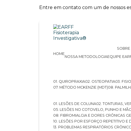
Entre em contato com um de nossos esp
SOBRE
HOME
NOSSA METODOLOGIA
EQUIPE EAR
01. QUIROPRAXIA
02. OSTEOPATIA
03. FI
07. MÉTODO MCKENZIE (MDT)
08. PALMI
01. LESÕES DE COLUNA
02. TONTURAS, VE
05. LESÕES NO COTOVELO, PUNHO E MÃ
08. FIBROMIALGIA E DORES CRÔNICAS 
10. LESÕES POR ESFORÇO REPETITIVO 
13. PROBLEMAS RESPIRATÓRIOS CRÔNIC