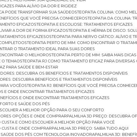
ICAZES PARA ALÍVIO DA DOR E RIGIDEZ
TICA PODE TRANSFORMAR SUA SAÚDE
OSTEOPATIA COLUNA: COMO ME
BENEFÍCIOS QUE VOCÊ PRECISA CONHECER
OSTEOPATIA DA COLUNA: T
ATAMENTO EFICAZ
OSTEOPATIA E ESCOLIOSE: TRATAMENTOS EFICAZES
ALIVIAR A DOR DE FORMA EFICAZ
OSTEOPATIA E HÉRNIA DE DISCO: SO
 TRATAMENTOS EFICAZES
OSTEOPATIA PARA NERVO CIÁTICO: ALÍVIO E
A COMPLETO
OSTEOPATIA PERTO DE MIM: COMO ENCONTRAR O TRATAM
ONTRAR O TRATAMENTO IDEAL PARA SUAS DORES
A ENCONTRAR O MELHOR
OSTEOPATIA PERTO DE MIM: SAIBA MAIS DIC
E O TEMA
OSTEOPATIA RJ COMO TRATAMENTO EFICAZ PARA DIVERSAS
CAZ PARA SAÚDE E BEM-ESTAR
S DORES: DESCUBRA OS BENEFÍCIOS E TRATAMENTOS DISPONÍVEIS
DORES: DESCUBRA BENEFÍCIOS E TRATAMENTOS DISPONÍVEIS
 PARA VOCÊ
OSTEOPATIA RJ: BENEFÍCIOS QUE VOCÊ PRECISA CONHECE
CIOS E ONDE ENCONTRAR TRATAMENTOS EFICAZES
 BENEFÍCIOS E ONDE ENCONTRAR TRATAMENTOS EFICAZES
FORTO E SAÚDE DOS PÉS
 ESCOLHER A MELHOR OPÇÃO PARA O SEU CONFORTO
LHORES OPÇÕES E ONDE COMPRAR
PALMILHA 3D PREÇO: DESCUBRA OF
TO CUSTA E COMO ESCOLHER A MELHOR OPÇÃO PARA VOCÊ
O CUSTA E ONDE COMPRAR
PALMILHA 3D PREÇO: SAIBA TUDO AQUI
E SAÚDE DOS PÉS COM TECNOLOGIA INOVADORA
PALMILHA 3D: BENE