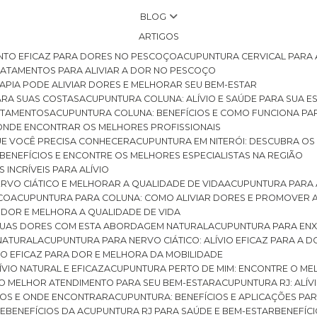
BLOG
ARTIGOS
NTO EFICAZ PARA DORES NO PESCOÇO
ACUPUNTURA CERVICAL PARA 
TRATAMENTOS PARA ALIVIAR A DOR NO PESCOÇO
RAPIA PODE ALIVIAR DORES E MELHORAR SEU BEM-ESTAR
ARA SUAS COSTAS
ACUPUNTURA COLUNA: ALÍVIO E SAÚDE PARA SUA E
RATAMENTOS
ACUPUNTURA COLUNA: BENEFÍCIOS E COMO FUNCIONA PA
E ONDE ENCONTRAR OS MELHORES PROFISSIONAIS
QUE VOCÊ PRECISA CONHECER
ACUPUNTURA EM NITERÓI: DESCUBRA OS
 BENEFÍCIOS E ENCONTRE OS MELHORES ESPECIALISTAS NA REGIÃO
 INCRÍVEIS PARA ALÍVIO
ERVO CIÁTICO E MELHORAR A QUALIDADE DE VIDA
ACUPUNTURA PARA 
ICO
ACUPUNTURA PARA COLUNA: COMO ALIVIAR DORES E PROMOVER 
 DOR E MELHORA A QUALIDADE DE VIDA
 SUAS DORES COM ESTA ABORDAGEM NATURAL
ACUPUNTURA PARA ENX
 NATURAL
ACUPUNTURA PARA NERVO CIÁTICO: ALÍVIO EFICAZ PARA A 
VIO EFICAZ PARA DOR E MELHORA DA MOBILIDADE
ÍVIO NATURAL E EFICAZ
ACUPUNTURA PERTO DE MIM: ENCONTRE O ME
 O MELHOR ATENDIMENTO PARA SEU BEM-ESTAR
ACUPUNTURA RJ: ALÍV
CIOS E ONDE ENCONTRAR
ACUPUNTURA: BENEFÍCIOS E APLICAÇÕES PA
DE
BENEFÍCIOS DA ACUPUNTURA RJ PARA SAÚDE E BEM-ESTAR
BENEFÍ