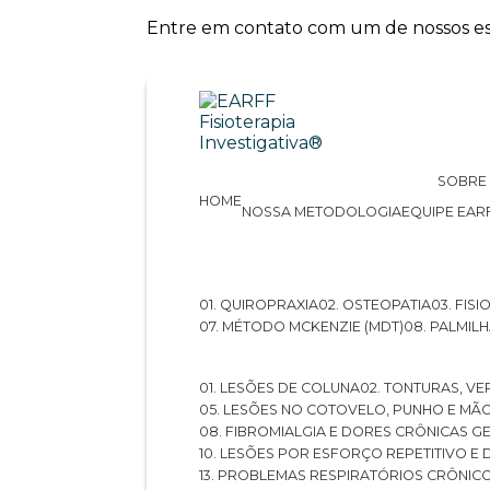
Entre em contato com um de nossos esp
SOBRE
HOME
NOSSA METODOLOGIA
EQUIPE EAR
01. QUIROPRAXIA
02. OSTEOPATIA
03. FI
07. MÉTODO MCKENZIE (MDT)
08. PALMI
01. LESÕES DE COLUNA
02. TONTURAS, VE
05. LESÕES NO COTOVELO, PUNHO E MÃ
08. FIBROMIALGIA E DORES CRÔNICAS 
10. LESÕES POR ESFORÇO REPETITIVO 
13. PROBLEMAS RESPIRATÓRIOS CRÔNIC