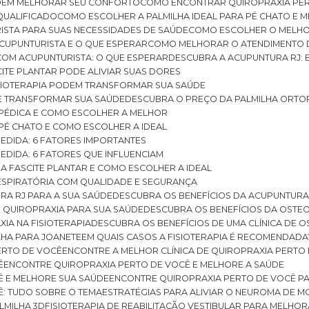
ODEM MELHORAR SEU CONFORTO
COMO ENCONTRAR QUIROPRAXIA PER
QUALIFICADO
COMO ESCOLHER A PALMILHA IDEAL PARA PÉ CHATO E
ISTA PARA SUAS NECESSIDADES DE SAÚDE
COMO ESCOLHER O MELH
CUPUNTURISTA E O QUE ESPERAR
COMO MELHORAR O ATENDIMENTO D
 COM ACUPUNTURISTA: O QUE ESPERAR
DESCUBRA A ACUPUNTURA RJ: 
ITE PLANTAR PODE ALIVIAR SUAS DORES
ISIOTERAPIA PODEM TRANSFORMAR SUA SAÚDE
E TRANSFORMAR SUA SAÚDE
DESCUBRA O PREÇO DA PALMILHA ORTO
OPÉDICA E COMO ESCOLHER A MELHOR
 PÉ CHATO E COMO ESCOLHER A IDEAL
MEDIDA: 6 FATORES IMPORTANTES
EDIDA: 6 FATORES QUE INFLUENCIAM
A FASCITE PLANTAR E COMO ESCOLHER A IDEAL
RESPIRATÓRIA COM QUALIDADE E SEGURANÇA
RA RJ PARA A SUA SAÚDE
DESCUBRA OS BENEFÍCIOS DA ACUPUNTURA
DE QUIROPRAXIA PARA SUA SAÚDE
DESCUBRA OS BENEFÍCIOS DA OSTE
XIA NA FISIOTERAPIA
DESCUBRA OS BENEFÍCIOS DE UMA CLÍNICA DE 
LHA PARA JOANETE
EM QUAIS CASOS A FISIOTERAPIA É RECOMENDADA
PERTO DE VOCÊ
ENCONTRE A MELHOR CLÍNICA DE QUIROPRAXIA PERTO
Ê
ENCONTRE QUIROPRAXIA PERTO DE VOCÊ E MELHORE A SAÚDE
Ê E MELHORE SUA SAÚDE
ENCONTRE QUIROPRAXIA PERTO DE VOCÊ PA
Ê: TUDO SOBRE O TEMA
ESTRATÉGIAS PARA ALIVIAR O NEUROMA DE 
LMILHA 3D
FISIOTERAPIA DE REABILITAÇÃO VESTIBULAR PARA MELHOR