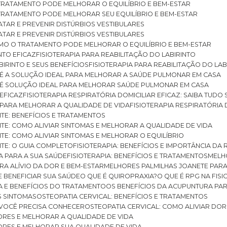
O TRATAMENTO PODE MELHORAR O EQUILÍBRIO E BEM-ESTAR
O TRATAMENTO PODE MELHORAR SEU EQUILÍBRIO E BEM-ESTAR
RATAR E PREVENIR DISTÚRBIOS VESTIBULARES
RATAR E PREVENIR DISTÚRBIOS VESTIBULARES
 COMO O TRATAMENTO PODE MELHORAR O EQUILÍBRIO E BEM-ESTAR
NTO EFICAZ
FISIOTERAPIA PARA REABILITAÇÃO DO LABIRINTO
BIRINTO E SEUS BENEFÍCIOS
FISIOTERAPIA PARA REABILITAÇÃO DO L
AR É A SOLUÇÃO IDEAL PARA MELHORAR A SAÚDE PULMONAR EM CASA
AR É SOLUÇÃO IDEAL PARA MELHORAR SAÚDE PULMONAR EM CASA
 EFICAZ
FISIOTERAPIA RESPIRATÓRIA DOMICILIAR EFICAZ: SAIBA TUDO
R PARA MELHORAR A QUALIDADE DE VIDA
FISIOTERAPIA RESPIRATÓRIA 
TITE: BENEFÍCIOS E TRATAMENTOS
NTITE: COMO ALIVIAR SINTOMAS E MELHORAR A QUALIDADE DE VIDA
TITE: COMO ALIVIAR SINTOMAS E MELHORAR O EQUILÍBRIO
TITE: O GUIA COMPLETO
FISIOTERAPIA: BENEFÍCIOS E IMPORTÂNCIA DA 
IA PARA A SUA SAÚDE
FISIOTERAPIA: BENEFÍCIOS E TRATAMENTOS
MEL
ARA ALÍVIO DA DOR E BEM-ESTAR
MELHORES PALMILHAS JOANETE PAR
E BENEFICIAR SUA SAÚDE
O QUE É QUIROPRAXIA?
O QUE É RPG NA FIS
IA E BENEFÍCIOS DO TRATAMENTO
OS BENEFÍCIOS DA ACUPUNTURA PA
US SINTOMAS
OSTEOPATIA CERVICAL: BENEFÍCIOS E TRATAMENTOS
E VOCÊ PRECISA CONHECER
OSTEOPATIA CERVICAL: COMO ALIVIAR DO
DORES E MELHORAR A QUALIDADE DE VIDA
DORES E MELHORAR SUA QUALIDADE DE VIDA