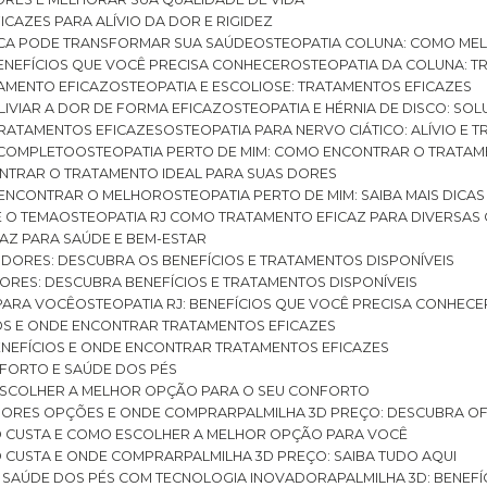
ICAZES PARA ALÍVIO DA DOR E RIGIDEZ
TICA PODE TRANSFORMAR SUA SAÚDE
OSTEOPATIA COLUNA: COMO ME
BENEFÍCIOS QUE VOCÊ PRECISA CONHECER
OSTEOPATIA DA COLUNA: T
ATAMENTO EFICAZ
OSTEOPATIA E ESCOLIOSE: TRATAMENTOS EFICAZES
ALIVIAR A DOR DE FORMA EFICAZ
OSTEOPATIA E HÉRNIA DE DISCO: SO
 TRATAMENTOS EFICAZES
OSTEOPATIA PARA NERVO CIÁTICO: ALÍVIO E
A COMPLETO
OSTEOPATIA PERTO DE MIM: COMO ENCONTRAR O TRATAM
ONTRAR O TRATAMENTO IDEAL PARA SUAS DORES
A ENCONTRAR O MELHOR
OSTEOPATIA PERTO DE MIM: SAIBA MAIS DIC
E O TEMA
OSTEOPATIA RJ COMO TRATAMENTO EFICAZ PARA DIVERSAS
CAZ PARA SAÚDE E BEM-ESTAR
S DORES: DESCUBRA OS BENEFÍCIOS E TRATAMENTOS DISPONÍVEIS
DORES: DESCUBRA BENEFÍCIOS E TRATAMENTOS DISPONÍVEIS
 PARA VOCÊ
OSTEOPATIA RJ: BENEFÍCIOS QUE VOCÊ PRECISA CONHECE
CIOS E ONDE ENCONTRAR TRATAMENTOS EFICAZES
 BENEFÍCIOS E ONDE ENCONTRAR TRATAMENTOS EFICAZES
FORTO E SAÚDE DOS PÉS
 ESCOLHER A MELHOR OPÇÃO PARA O SEU CONFORTO
LHORES OPÇÕES E ONDE COMPRAR
PALMILHA 3D PREÇO: DESCUBRA OF
TO CUSTA E COMO ESCOLHER A MELHOR OPÇÃO PARA VOCÊ
O CUSTA E ONDE COMPRAR
PALMILHA 3D PREÇO: SAIBA TUDO AQUI
E SAÚDE DOS PÉS COM TECNOLOGIA INOVADORA
PALMILHA 3D: BENE