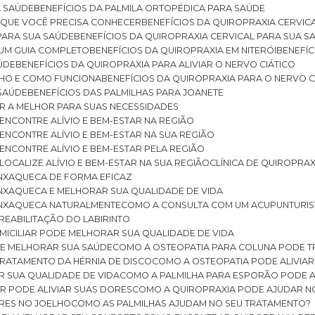
A SAÚDE
BENEFÍCIOS DA PALMILA ORTOPÉDICA PARA SAÚDE
E QUE VOCÊ PRECISA CONHECER
BENEFÍCIOS DA QUIROPRAXIA CERVIC
 PARA SUA SAÚDE
BENEFÍCIOS DA QUIROPRAXIA CERVICAL PARA SUA 
: UM GUIA COMPLETO
BENEFÍCIOS DA QUIROPRAXIA EM NITERÓI
BENEFÍ
AÚDE
BENEFÍCIOS DA QUIROPRAXIA PARA ALIVIAR O NERVO CIÁTICO
ELHO E COMO FUNCIONA
BENEFÍCIOS DA QUIROPRAXIA PARA O NERVO C
 SAÚDE
BENEFÍCIOS DAS PALMILHAS PARA JOANETE
ER A MELHOR PARA SUAS NECESSIDADES
: ENCONTRE ALÍVIO E BEM-ESTAR NA REGIÃO
: ENCONTRE ALÍVIO E BEM-ESTAR NA SUA REGIÃO
: ENCONTRE ALÍVIO E BEM-ESTAR PELA REGIÃO
 LOCALIZE ALÍVIO E BEM-ESTAR NA SUA REGIÃO
CLÍNICA DE QUIROPRA
ENXAQUECA DE FORMA EFICAZ
ENXAQUECA E MELHORAR SUA QUALIDADE DE VIDA
 ENXAQUECA NATURALMENTE
COMO A CONSULTA COM UM ACUPUNTURI
 REABILITAÇÃO DO LABIRINTO
OMICILIAR PODE MELHORAR SUA QUALIDADE DE VIDA
DE MELHORAR SUA SAÚDE
COMO A OSTEOPATIA PARA COLUNA PODE 
TRATAMENTO DA HÉRNIA DE DISCO
COMO A OSTEOPATIA PODE ALIVIAR
R SUA QUALIDADE DE VIDA
COMO A PALMILHA PARA ESPORÃO PODE A
AR PODE ALIVIAR SUAS DORES
COMO A QUIROPRAXIA PODE AJUDAR N
ORES NO JOELHO
COMO AS PALMILHAS AJUDAM NO SEU TRATAMENTO?