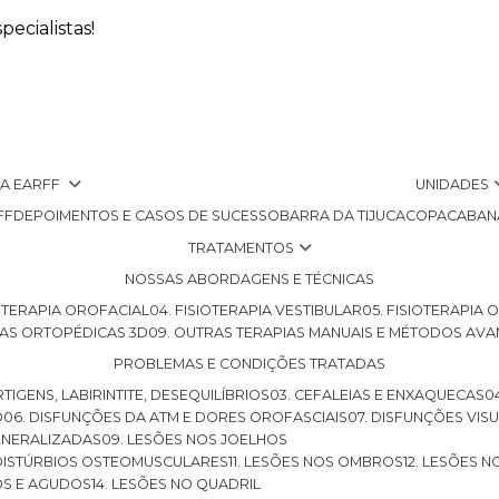
ecialistas!
 A EARFF
UNIDADES
FF
DEPOIMENTOS E CASOS DE SUCESSO
BARRA DA TIJUCA
COPACABAN
TRATAMENTOS
NOSSAS ABORDAGENS E TÉCNICAS
SIOTERAPIA OROFACIAL
04. FISIOTERAPIA VESTIBULAR
05. FISIOTERAPIA
LHAS ORTOPÉDICAS 3D
09. OUTRAS TERAPIAS MANUAIS E MÉTODOS AV
PROBLEMAS E CONDIÇÕES TRATADAS
RTIGENS, LABIRINTITE, DESEQUILÍBRIOS
03. CEFALEIAS E ENXAQUECAS
O
06. DISFUNÇÕES DA ATM E DORES OROFASCIAIS
07. DISFUNÇÕES VIS
GENERALIZADAS
09. LESÕES NOS JOELHOS
E DISTÚRBIOS OSTEOMUSCULARES
11. LESÕES NOS OMBROS
12. LESÕES 
OS E AGUDOS
14. LESÕES NO QUADRIL