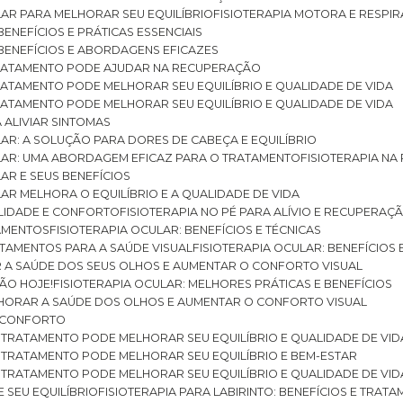
ULAR PARA MELHORAR SEU EQUILÍBRIO
FISIOTERAPIA MOTORA E RESPIR
BENEFÍCIOS E PRÁTICAS ESSENCIAIS
: BENEFÍCIOS E ABORDAGENS EFICAZES
O TRATAMENTO PODE AJUDAR NA RECUPERAÇÃO
 TRATAMENTO PODE MELHORAR SEU EQUILÍBRIO E QUALIDADE DE VIDA
 TRATAMENTO PODE MELHORAR SEU EQUILÍBRIO E QUALIDADE DE VIDA
RA ALIVIAR SINTOMAS
ULAR: A SOLUÇÃO PARA DORES DE CABEÇA E EQUILÍBRIO
BULAR: UMA ABORDAGEM EFICAZ PARA O TRATAMENTO
FISIOTERAPIA N
LAR E SEUS BENEFÍCIOS
ULAR MELHORA O EQUILÍBRIO E A QUALIDADE DE VIDA
ILIDADE E CONFORTO
FISIOTERAPIA NO PÉ PARA ALÍVIO E RECUPERAÇÃ
TAMENTOS
FISIOTERAPIA OCULAR: BENEFÍCIOS E TÉCNICAS
RATAMENTOS PARA A SAÚDE VISUAL
FISIOTERAPIA OCULAR: BENEFÍCIOS
R A SAÚDE DOS SEUS OLHOS E AUMENTAR O CONFORTO VISUAL
SÃO HOJE!
FISIOTERAPIA OCULAR: MELHORES PRÁTICAS E BENEFÍCIOS
ELHORAR A SAÚDE DOS OLHOS E AUMENTAR O CONFORTO VISUAL
 E CONFORTO
 O TRATAMENTO PODE MELHORAR SEU EQUILÍBRIO E QUALIDADE DE VID
 O TRATAMENTO PODE MELHORAR SEU EQUILÍBRIO E BEM-ESTAR
 O TRATAMENTO PODE MELHORAR SEU EQUILÍBRIO E QUALIDADE DE VID
E SEU EQUILÍBRIO
FISIOTERAPIA PARA LABIRINTO: BENEFÍCIOS E TRAT