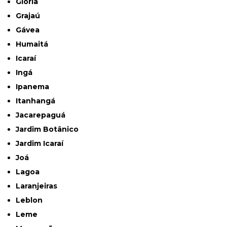
Glória
Grajaú
Gávea
Humaitá
Icaraí
Ingá
Ipanema
Itanhangá
Jacarepaguá
Jardim Botânico
Jardim Icaraí
Joá
Lagoa
Laranjeiras
Leblon
Leme