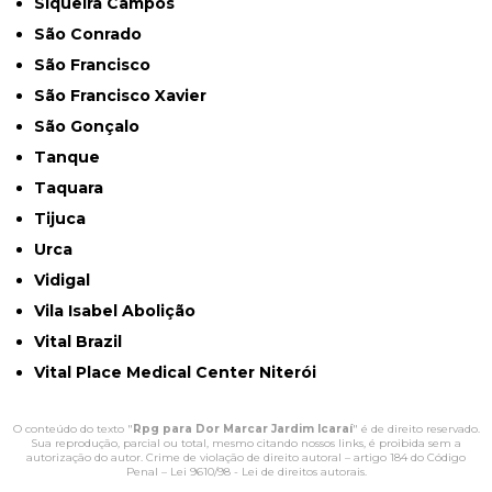
Siqueira Campos
São Conrado
São Francisco
São Francisco Xavier
São Gonçalo
Tanque
Taquara
Tijuca
Urca
Vidigal
Vila Isabel Abolição
Vital Brazil
Vital Place Medical Center Niterói
O conteúdo do texto "
Rpg para Dor Marcar Jardim Icaraí
" é de direito reservado.
Sua reprodução, parcial ou total, mesmo citando nossos links, é proibida sem a
autorização do autor. Crime de violação de direito autoral – artigo 184 do Código
Penal –
Lei 9610/98 - Lei de direitos autorais
.