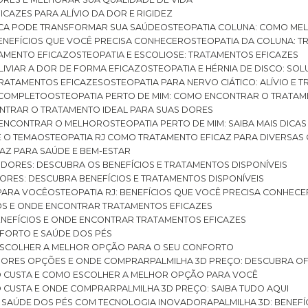
ICAZES PARA ALÍVIO DA DOR E RIGIDEZ
TICA PODE TRANSFORMAR SUA SAÚDE
OSTEOPATIA COLUNA: COMO ME
BENEFÍCIOS QUE VOCÊ PRECISA CONHECER
OSTEOPATIA DA COLUNA: T
ATAMENTO EFICAZ
OSTEOPATIA E ESCOLIOSE: TRATAMENTOS EFICAZES
ALIVIAR A DOR DE FORMA EFICAZ
OSTEOPATIA E HÉRNIA DE DISCO: SO
 TRATAMENTOS EFICAZES
OSTEOPATIA PARA NERVO CIÁTICO: ALÍVIO E
A COMPLETO
OSTEOPATIA PERTO DE MIM: COMO ENCONTRAR O TRATAM
ONTRAR O TRATAMENTO IDEAL PARA SUAS DORES
A ENCONTRAR O MELHOR
OSTEOPATIA PERTO DE MIM: SAIBA MAIS DIC
E O TEMA
OSTEOPATIA RJ COMO TRATAMENTO EFICAZ PARA DIVERSAS
CAZ PARA SAÚDE E BEM-ESTAR
S DORES: DESCUBRA OS BENEFÍCIOS E TRATAMENTOS DISPONÍVEIS
DORES: DESCUBRA BENEFÍCIOS E TRATAMENTOS DISPONÍVEIS
 PARA VOCÊ
OSTEOPATIA RJ: BENEFÍCIOS QUE VOCÊ PRECISA CONHECE
CIOS E ONDE ENCONTRAR TRATAMENTOS EFICAZES
 BENEFÍCIOS E ONDE ENCONTRAR TRATAMENTOS EFICAZES
FORTO E SAÚDE DOS PÉS
 ESCOLHER A MELHOR OPÇÃO PARA O SEU CONFORTO
LHORES OPÇÕES E ONDE COMPRAR
PALMILHA 3D PREÇO: DESCUBRA OF
TO CUSTA E COMO ESCOLHER A MELHOR OPÇÃO PARA VOCÊ
O CUSTA E ONDE COMPRAR
PALMILHA 3D PREÇO: SAIBA TUDO AQUI
E SAÚDE DOS PÉS COM TECNOLOGIA INOVADORA
PALMILHA 3D: BENE