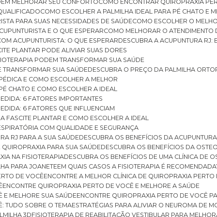
ODEM MELHORAR SEU CONFORTO
COMO ENCONTRAR QUIROPRAXIA PER
QUALIFICADO
COMO ESCOLHER A PALMILHA IDEAL PARA PÉ CHATO E
ISTA PARA SUAS NECESSIDADES DE SAÚDE
COMO ESCOLHER O MELH
CUPUNTURISTA E O QUE ESPERAR
COMO MELHORAR O ATENDIMENTO D
 COM ACUPUNTURISTA: O QUE ESPERAR
DESCUBRA A ACUPUNTURA RJ: 
ITE PLANTAR PODE ALIVIAR SUAS DORES
ISIOTERAPIA PODEM TRANSFORMAR SUA SAÚDE
E TRANSFORMAR SUA SAÚDE
DESCUBRA O PREÇO DA PALMILHA ORTO
OPÉDICA E COMO ESCOLHER A MELHOR
 PÉ CHATO E COMO ESCOLHER A IDEAL
MEDIDA: 6 FATORES IMPORTANTES
EDIDA: 6 FATORES QUE INFLUENCIAM
A FASCITE PLANTAR E COMO ESCOLHER A IDEAL
RESPIRATÓRIA COM QUALIDADE E SEGURANÇA
RA RJ PARA A SUA SAÚDE
DESCUBRA OS BENEFÍCIOS DA ACUPUNTURA
DE QUIROPRAXIA PARA SUA SAÚDE
DESCUBRA OS BENEFÍCIOS DA OSTE
XIA NA FISIOTERAPIA
DESCUBRA OS BENEFÍCIOS DE UMA CLÍNICA DE 
LHA PARA JOANETE
EM QUAIS CASOS A FISIOTERAPIA É RECOMENDADA
PERTO DE VOCÊ
ENCONTRE A MELHOR CLÍNICA DE QUIROPRAXIA PERTO
Ê
ENCONTRE QUIROPRAXIA PERTO DE VOCÊ E MELHORE A SAÚDE
Ê E MELHORE SUA SAÚDE
ENCONTRE QUIROPRAXIA PERTO DE VOCÊ PA
Ê: TUDO SOBRE O TEMA
ESTRATÉGIAS PARA ALIVIAR O NEUROMA DE 
LMILHA 3D
FISIOTERAPIA DE REABILITAÇÃO VESTIBULAR PARA MELHOR