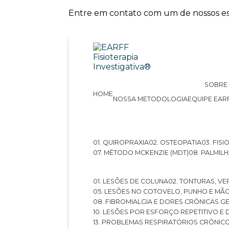
Entre em contato com um de nossos esp
SOBRE
HOME
NOSSA METODOLOGIA
EQUIPE EAR
01. QUIROPRAXIA
02. OSTEOPATIA
03. FI
07. MÉTODO MCKENZIE (MDT)
08. PALMI
01. LESÕES DE COLUNA
02. TONTURAS, VE
05. LESÕES NO COTOVELO, PUNHO E MÃ
08. FIBROMIALGIA E DORES CRÔNICAS 
10. LESÕES POR ESFORÇO REPETITIVO 
13. PROBLEMAS RESPIRATÓRIOS CRÔNIC