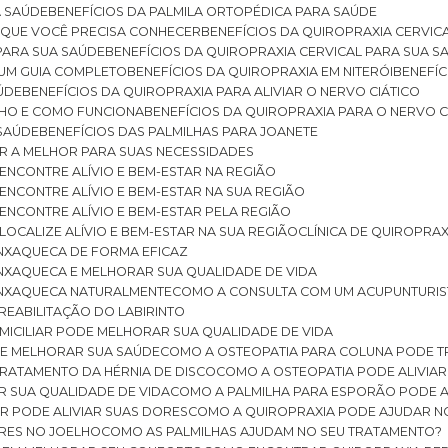
A SAÚDE
BENEFÍCIOS DA PALMILA ORTOPÉDICA PARA SAÚDE
E QUE VOCÊ PRECISA CONHECER
BENEFÍCIOS DA QUIROPRAXIA CERVIC
 PARA SUA SAÚDE
BENEFÍCIOS DA QUIROPRAXIA CERVICAL PARA SUA 
: UM GUIA COMPLETO
BENEFÍCIOS DA QUIROPRAXIA EM NITERÓI
BENEFÍ
AÚDE
BENEFÍCIOS DA QUIROPRAXIA PARA ALIVIAR O NERVO CIÁTICO
ELHO E COMO FUNCIONA
BENEFÍCIOS DA QUIROPRAXIA PARA O NERVO C
 SAÚDE
BENEFÍCIOS DAS PALMILHAS PARA JOANETE
ER A MELHOR PARA SUAS NECESSIDADES
: ENCONTRE ALÍVIO E BEM-ESTAR NA REGIÃO
: ENCONTRE ALÍVIO E BEM-ESTAR NA SUA REGIÃO
: ENCONTRE ALÍVIO E BEM-ESTAR PELA REGIÃO
 LOCALIZE ALÍVIO E BEM-ESTAR NA SUA REGIÃO
CLÍNICA DE QUIROPRA
ENXAQUECA DE FORMA EFICAZ
ENXAQUECA E MELHORAR SUA QUALIDADE DE VIDA
 ENXAQUECA NATURALMENTE
COMO A CONSULTA COM UM ACUPUNTURI
 REABILITAÇÃO DO LABIRINTO
OMICILIAR PODE MELHORAR SUA QUALIDADE DE VIDA
DE MELHORAR SUA SAÚDE
COMO A OSTEOPATIA PARA COLUNA PODE 
TRATAMENTO DA HÉRNIA DE DISCO
COMO A OSTEOPATIA PODE ALIVIAR
R SUA QUALIDADE DE VIDA
COMO A PALMILHA PARA ESPORÃO PODE A
AR PODE ALIVIAR SUAS DORES
COMO A QUIROPRAXIA PODE AJUDAR N
ORES NO JOELHO
COMO AS PALMILHAS AJUDAM NO SEU TRATAMENTO?