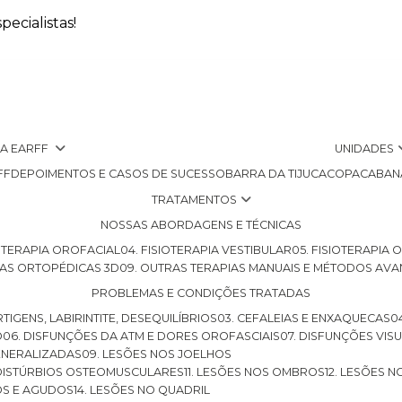
ecialistas!
 A EARFF
UNIDADES
FF
DEPOIMENTOS E CASOS DE SUCESSO
BARRA DA TIJUCA
COPACABAN
TRATAMENTOS
NOSSAS ABORDAGENS E TÉCNICAS
SIOTERAPIA OROFACIAL
04. FISIOTERAPIA VESTIBULAR
05. FISIOTERAPIA
LHAS ORTOPÉDICAS 3D
09. OUTRAS TERAPIAS MANUAIS E MÉTODOS AV
PROBLEMAS E CONDIÇÕES TRATADAS
RTIGENS, LABIRINTITE, DESEQUILÍBRIOS
03. CEFALEIAS E ENXAQUECAS
O
06. DISFUNÇÕES DA ATM E DORES OROFASCIAIS
07. DISFUNÇÕES VIS
GENERALIZADAS
09. LESÕES NOS JOELHOS
E DISTÚRBIOS OSTEOMUSCULARES
11. LESÕES NOS OMBROS
12. LESÕES 
OS E AGUDOS
14. LESÕES NO QUADRIL