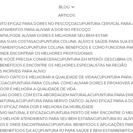
BLOG
ARTIGOS
NTO EFICAZ PARA DORES NO PESCOÇO
ACUPUNTURA CERVICAL PARA 
TRATAMENTOS PARA ALIVIAR A DOR NO PESCOÇO
RAPIA PODE ALIVIAR DORES E MELHORAR SEU BEM-ESTAR
ARA SUAS COSTAS
ACUPUNTURA COLUNA: ALÍVIO E SAÚDE PARA SUA E
RATAMENTOS
ACUPUNTURA COLUNA: BENEFÍCIOS E COMO FUNCIONA PA
E ONDE ENCONTRAR OS MELHORES PROFISSIONAIS
QUE VOCÊ PRECISA CONHECER
ACUPUNTURA EM NITERÓI: DESCUBRA OS
 BENEFÍCIOS E ENCONTRE OS MELHORES ESPECIALISTAS NA REGIÃO
 INCRÍVEIS PARA ALÍVIO
ERVO CIÁTICO E MELHORAR A QUALIDADE DE VIDA
ACUPUNTURA PARA 
ICO
ACUPUNTURA PARA COLUNA: COMO ALIVIAR DORES E PROMOVER 
 DOR E MELHORA A QUALIDADE DE VIDA
 SUAS DORES COM ESTA ABORDAGEM NATURAL
ACUPUNTURA PARA ENX
 NATURAL
ACUPUNTURA PARA NERVO CIÁTICO: ALÍVIO EFICAZ PARA A 
VIO EFICAZ PARA DOR E MELHORA DA MOBILIDADE
ÍVIO NATURAL E EFICAZ
ACUPUNTURA PERTO DE MIM: ENCONTRE O ME
 O MELHOR ATENDIMENTO PARA SEU BEM-ESTAR
ACUPUNTURA RJ: ALÍV
CIOS E ONDE ENCONTRAR
ACUPUNTURA: BENEFÍCIOS E APLICAÇÕES PA
DE
BENEFÍCIOS DA ACUPUNTURA RJ PARA SAÚDE E BEM-ESTAR
BENEFÍ