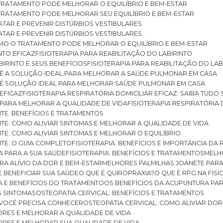
O TRATAMENTO PODE MELHORAR O EQUILÍBRIO E BEM-ESTAR
O TRATAMENTO PODE MELHORAR SEU EQUILÍBRIO E BEM-ESTAR
RATAR E PREVENIR DISTÚRBIOS VESTIBULARES
RATAR E PREVENIR DISTÚRBIOS VESTIBULARES
 COMO O TRATAMENTO PODE MELHORAR O EQUILÍBRIO E BEM-ESTAR
NTO EFICAZ
FISIOTERAPIA PARA REABILITAÇÃO DO LABIRINTO
BIRINTO E SEUS BENEFÍCIOS
FISIOTERAPIA PARA REABILITAÇÃO DO L
AR É A SOLUÇÃO IDEAL PARA MELHORAR A SAÚDE PULMONAR EM CASA
AR É SOLUÇÃO IDEAL PARA MELHORAR SAÚDE PULMONAR EM CASA
 EFICAZ
FISIOTERAPIA RESPIRATÓRIA DOMICILIAR EFICAZ: SAIBA TUDO
R PARA MELHORAR A QUALIDADE DE VIDA
FISIOTERAPIA RESPIRATÓRIA 
TITE: BENEFÍCIOS E TRATAMENTOS
NTITE: COMO ALIVIAR SINTOMAS E MELHORAR A QUALIDADE DE VIDA
TITE: COMO ALIVIAR SINTOMAS E MELHORAR O EQUILÍBRIO
TITE: O GUIA COMPLETO
FISIOTERAPIA: BENEFÍCIOS E IMPORTÂNCIA DA 
IA PARA A SUA SAÚDE
FISIOTERAPIA: BENEFÍCIOS E TRATAMENTOS
MEL
ARA ALÍVIO DA DOR E BEM-ESTAR
MELHORES PALMILHAS JOANETE PAR
E BENEFICIAR SUA SAÚDE
O QUE É QUIROPRAXIA?
O QUE É RPG NA FIS
IA E BENEFÍCIOS DO TRATAMENTO
OS BENEFÍCIOS DA ACUPUNTURA PA
US SINTOMAS
OSTEOPATIA CERVICAL: BENEFÍCIOS E TRATAMENTOS
E VOCÊ PRECISA CONHECER
OSTEOPATIA CERVICAL: COMO ALIVIAR DO
DORES E MELHORAR A QUALIDADE DE VIDA
DORES E MELHORAR SUA QUALIDADE DE VIDA