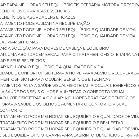
ULAR PARA MELHORAR SEU EQUILÍBRIO
FISIOTERAPIA MOTORA E RESPIR
BENEFÍCIOS E PRÁTICAS ESSENCIAIS
: BENEFÍCIOS E ABORDAGENS EFICAZES
O TRATAMENTO PODE AJUDAR NA RECUPERAÇÃO
 TRATAMENTO PODE MELHORAR SEU EQUILÍBRIO E QUALIDADE DE VIDA
 TRATAMENTO PODE MELHORAR SEU EQUILÍBRIO E QUALIDADE DE VIDA
RA ALIVIAR SINTOMAS
ULAR: A SOLUÇÃO PARA DORES DE CABEÇA E EQUILÍBRIO
BULAR: UMA ABORDAGEM EFICAZ PARA O TRATAMENTO
FISIOTERAPIA N
LAR E SEUS BENEFÍCIOS
ULAR MELHORA O EQUILÍBRIO E A QUALIDADE DE VIDA
ILIDADE E CONFORTO
FISIOTERAPIA NO PÉ PARA ALÍVIO E RECUPERAÇÃ
TAMENTOS
FISIOTERAPIA OCULAR: BENEFÍCIOS E TÉCNICAS
RATAMENTOS PARA A SAÚDE VISUAL
FISIOTERAPIA OCULAR: BENEFÍCIOS
R A SAÚDE DOS SEUS OLHOS E AUMENTAR O CONFORTO VISUAL
SÃO HOJE!
FISIOTERAPIA OCULAR: MELHORES PRÁTICAS E BENEFÍCIOS
ELHORAR A SAÚDE DOS OLHOS E AUMENTAR O CONFORTO VISUAL
 E CONFORTO
 O TRATAMENTO PODE MELHORAR SEU EQUILÍBRIO E QUALIDADE DE VID
 O TRATAMENTO PODE MELHORAR SEU EQUILÍBRIO E BEM-ESTAR
 O TRATAMENTO PODE MELHORAR SEU EQUILÍBRIO E QUALIDADE DE VID
E SEU EQUILÍBRIO
FISIOTERAPIA PARA LABIRINTO: BENEFÍCIOS E TRAT