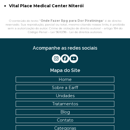
Vital Place Medical Center Niterói
O conteúdo do texto "
Onde Fazer Rpg para Dor Piratininga
" é de direito
reservado. Sua reprodução, parcial ou total, mesmo citando nossos links, é proibida
sem a autorização do autor. Crime de violação de direito autoral – artigo 184 do
Código Penal –
Lei 9610/98 - Lei de direitos autorais
.
Acompanhe as redes sociais
Mapa do Site
Home
Sobre a Earff
Unidades
Tratamentos
Blog
Contato
Categorias