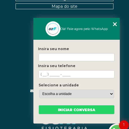
Mapa do site
Nossas Unidades
Olá! Fale agora pelo WhatsApp
Icaraí - Niterói
Freguesia - Rio de Janeiro
Insira seu nome
Barra - Rio de Janeiro
Copacabana - Rio de Janeiro
Insira seu telefone
Fale Conosco
(21) 3619-5657
(21) 99390-3850
Selecione a unidade
contato@fisioterapiainvestigativa.com
Segunda a sexta, das 7h às 21h
INICIAR CONVERSA
1