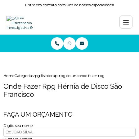
Entre em contato com um de nossos especialistas!
Home
Categorias
rpg fisioterapia
rpg coluna
onde fazer rpg hernia de disco sao
Onde Fazer Rpg Hérnia de Disco São
Francisco
FAÇA UM ORÇAMENTO
Digite seu nome
Digite seu email