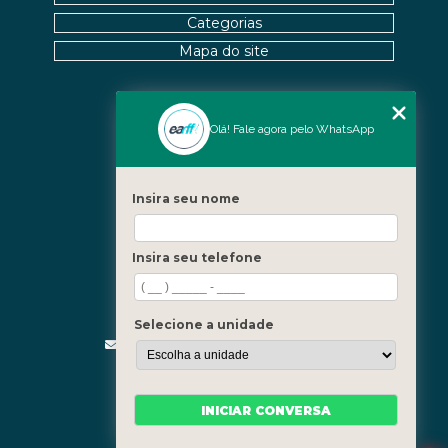
Categorias
Mapa do site
Nossas Unidades
Olá! Fale agora pelo WhatsApp
Icaraí - Niterói
Freguesia - Rio de Janeiro
Insira seu nome
Barra - Rio de Janeiro
Copacabana - Rio de Janeiro
Insira seu telefone
Fale Conosco
(21) 3619-5657
(21) 99390-3850
Selecione a unidade
contato@fisioterapiainvestigativa.com
Segunda a sexta, das 7h às 21h
INICIAR CONVERSA