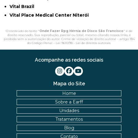
Vital Brazil
Vital Place Medical Center Niterói
O conteúdo do texto "
Onde Fazer Rpg Hérnia de Disco São Francisco
" é de
direito reservado. Sua reprodução, parcial ou total, mesmo citando nossos links, é
proibida sem a autorização do autor. Crime de violação de direito autoral – artigo 184
do Código Penal –
Lei 9610/98 - Lei de direitos autorais
.
Acompanhe as redes sociais
Mapa do Site
Home
Sobre a Earff
Unidades
Tratamentos
Blog
Contato