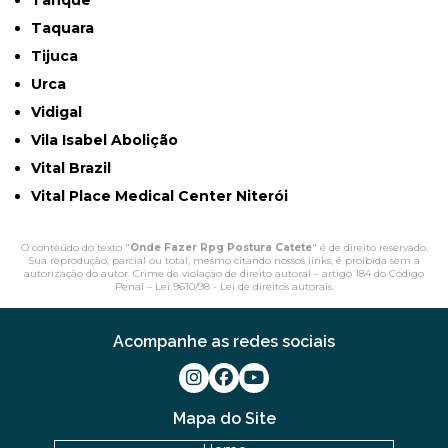
Tanque
Taquara
Tijuca
Urca
Vidigal
Vila Isabel Abolição
Vital Brazil
Vital Place Medical Center Niterói
O conteúdo do texto "
Onde Fazer Rpg Postura Catete
" é de direito reservado.
Sua reprodução, parcial ou total, mesmo citando nossos links, é proibida sem a
autorização do autor. Crime de violação de direito autoral – artigo 184 do Código
Penal –
Lei 9610/98 - Lei de direitos autorais
.
Acompanhe as redes sociais
Mapa do Site