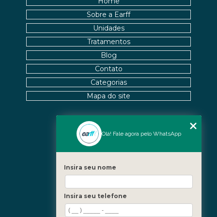
Home
Sobre a Earff
Unidades
Tratamentos
Blog
Contato
Categorias
Mapa do site
Nossas Unidades
Olá! Fale agora pelo WhatsApp
Icaraí - Niterói
Freguesia - Rio de Janeiro
Insira seu nome
Barra - Rio de Janeiro
Copacabana - Rio de Janeiro
Insira seu telefone
Fale Conosco
(21) 3619-5657