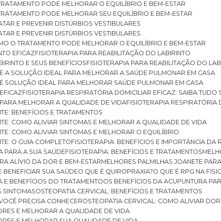
O TRATAMENTO PODE MELHORAR O EQUILÍBRIO E BEM-ESTAR
O TRATAMENTO PODE MELHORAR SEU EQUILÍBRIO E BEM-ESTAR
RATAR E PREVENIR DISTÚRBIOS VESTIBULARES
RATAR E PREVENIR DISTÚRBIOS VESTIBULARES
 COMO O TRATAMENTO PODE MELHORAR O EQUILÍBRIO E BEM-ESTAR
NTO EFICAZ
FISIOTERAPIA PARA REABILITAÇÃO DO LABIRINTO
BIRINTO E SEUS BENEFÍCIOS
FISIOTERAPIA PARA REABILITAÇÃO DO L
AR É A SOLUÇÃO IDEAL PARA MELHORAR A SAÚDE PULMONAR EM CASA
AR É SOLUÇÃO IDEAL PARA MELHORAR SAÚDE PULMONAR EM CASA
 EFICAZ
FISIOTERAPIA RESPIRATÓRIA DOMICILIAR EFICAZ: SAIBA TUDO
R PARA MELHORAR A QUALIDADE DE VIDA
FISIOTERAPIA RESPIRATÓRIA 
TITE: BENEFÍCIOS E TRATAMENTOS
NTITE: COMO ALIVIAR SINTOMAS E MELHORAR A QUALIDADE DE VIDA
TITE: COMO ALIVIAR SINTOMAS E MELHORAR O EQUILÍBRIO
TITE: O GUIA COMPLETO
FISIOTERAPIA: BENEFÍCIOS E IMPORTÂNCIA DA 
IA PARA A SUA SAÚDE
FISIOTERAPIA: BENEFÍCIOS E TRATAMENTOS
MEL
ARA ALÍVIO DA DOR E BEM-ESTAR
MELHORES PALMILHAS JOANETE PAR
E BENEFICIAR SUA SAÚDE
O QUE É QUIROPRAXIA?
O QUE É RPG NA FIS
IA E BENEFÍCIOS DO TRATAMENTO
OS BENEFÍCIOS DA ACUPUNTURA PA
US SINTOMAS
OSTEOPATIA CERVICAL: BENEFÍCIOS E TRATAMENTOS
E VOCÊ PRECISA CONHECER
OSTEOPATIA CERVICAL: COMO ALIVIAR DO
DORES E MELHORAR A QUALIDADE DE VIDA
DORES E MELHORAR SUA QUALIDADE DE VIDA