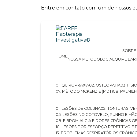
Entre em contato com um de nossos esp
SOBRE
HOME
NOSSA METODOLOGIA
EQUIPE EAR
01. QUIROPRAXIA
02. OSTEOPATIA
03. FI
07. MÉTODO MCKENZIE (MDT)
08. PALMI
01. LESÕES DE COLUNA
02. TONTURAS, VE
05. LESÕES NO COTOVELO, PUNHO E MÃ
08. FIBROMIALGIA E DORES CRÔNICAS 
10. LESÕES POR ESFORÇO REPETITIVO 
13. PROBLEMAS RESPIRATÓRIOS CRÔNIC