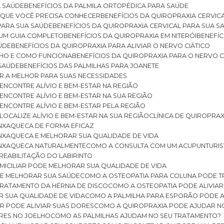
A SAÚDE
BENEFÍCIOS DA PALMILA ORTOPÉDICA PARA SAÚDE
E QUE VOCÊ PRECISA CONHECER
BENEFÍCIOS DA QUIROPRAXIA CERVIC
 PARA SUA SAÚDE
BENEFÍCIOS DA QUIROPRAXIA CERVICAL PARA SUA 
: UM GUIA COMPLETO
BENEFÍCIOS DA QUIROPRAXIA EM NITERÓI
BENEFÍ
AÚDE
BENEFÍCIOS DA QUIROPRAXIA PARA ALIVIAR O NERVO CIÁTICO
ELHO E COMO FUNCIONA
BENEFÍCIOS DA QUIROPRAXIA PARA O NERVO C
 SAÚDE
BENEFÍCIOS DAS PALMILHAS PARA JOANETE
ER A MELHOR PARA SUAS NECESSIDADES
: ENCONTRE ALÍVIO E BEM-ESTAR NA REGIÃO
: ENCONTRE ALÍVIO E BEM-ESTAR NA SUA REGIÃO
: ENCONTRE ALÍVIO E BEM-ESTAR PELA REGIÃO
 LOCALIZE ALÍVIO E BEM-ESTAR NA SUA REGIÃO
CLÍNICA DE QUIROPRA
ENXAQUECA DE FORMA EFICAZ
ENXAQUECA E MELHORAR SUA QUALIDADE DE VIDA
 ENXAQUECA NATURALMENTE
COMO A CONSULTA COM UM ACUPUNTURI
 REABILITAÇÃO DO LABIRINTO
OMICILIAR PODE MELHORAR SUA QUALIDADE DE VIDA
DE MELHORAR SUA SAÚDE
COMO A OSTEOPATIA PARA COLUNA PODE 
TRATAMENTO DA HÉRNIA DE DISCO
COMO A OSTEOPATIA PODE ALIVIAR
R SUA QUALIDADE DE VIDA
COMO A PALMILHA PARA ESPORÃO PODE A
AR PODE ALIVIAR SUAS DORES
COMO A QUIROPRAXIA PODE AJUDAR N
ORES NO JOELHO
COMO AS PALMILHAS AJUDAM NO SEU TRATAMENTO?