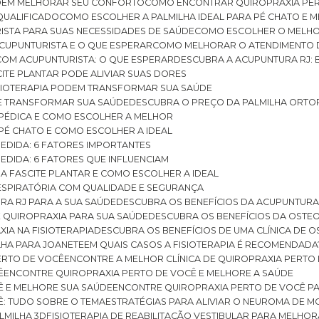
ODEM MELHORAR SEU CONFORTO
COMO ENCONTRAR QUIROPRAXIA PER
QUALIFICADO
COMO ESCOLHER A PALMILHA IDEAL PARA PÉ CHATO E
ISTA PARA SUAS NECESSIDADES DE SAÚDE
COMO ESCOLHER O MELH
CUPUNTURISTA E O QUE ESPERAR
COMO MELHORAR O ATENDIMENTO D
 COM ACUPUNTURISTA: O QUE ESPERAR
DESCUBRA A ACUPUNTURA RJ: 
ITE PLANTAR PODE ALIVIAR SUAS DORES
ISIOTERAPIA PODEM TRANSFORMAR SUA SAÚDE
E TRANSFORMAR SUA SAÚDE
DESCUBRA O PREÇO DA PALMILHA ORTO
OPÉDICA E COMO ESCOLHER A MELHOR
 PÉ CHATO E COMO ESCOLHER A IDEAL
MEDIDA: 6 FATORES IMPORTANTES
EDIDA: 6 FATORES QUE INFLUENCIAM
A FASCITE PLANTAR E COMO ESCOLHER A IDEAL
RESPIRATÓRIA COM QUALIDADE E SEGURANÇA
RA RJ PARA A SUA SAÚDE
DESCUBRA OS BENEFÍCIOS DA ACUPUNTURA
DE QUIROPRAXIA PARA SUA SAÚDE
DESCUBRA OS BENEFÍCIOS DA OSTE
XIA NA FISIOTERAPIA
DESCUBRA OS BENEFÍCIOS DE UMA CLÍNICA DE 
LHA PARA JOANETE
EM QUAIS CASOS A FISIOTERAPIA É RECOMENDADA
PERTO DE VOCÊ
ENCONTRE A MELHOR CLÍNICA DE QUIROPRAXIA PERTO
Ê
ENCONTRE QUIROPRAXIA PERTO DE VOCÊ E MELHORE A SAÚDE
Ê E MELHORE SUA SAÚDE
ENCONTRE QUIROPRAXIA PERTO DE VOCÊ PA
Ê: TUDO SOBRE O TEMA
ESTRATÉGIAS PARA ALIVIAR O NEUROMA DE 
LMILHA 3D
FISIOTERAPIA DE REABILITAÇÃO VESTIBULAR PARA MELHOR