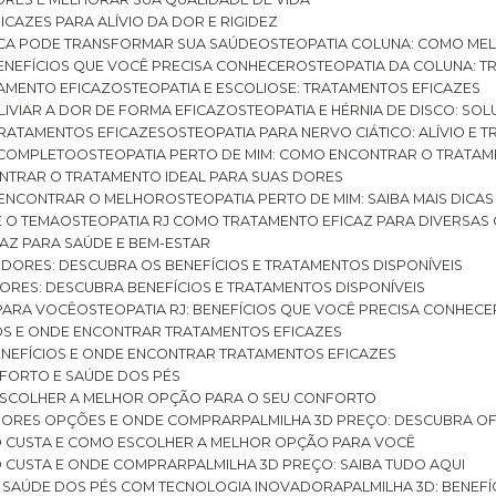
ICAZES PARA ALÍVIO DA DOR E RIGIDEZ
TICA PODE TRANSFORMAR SUA SAÚDE
OSTEOPATIA COLUNA: COMO ME
BENEFÍCIOS QUE VOCÊ PRECISA CONHECER
OSTEOPATIA DA COLUNA: T
ATAMENTO EFICAZ
OSTEOPATIA E ESCOLIOSE: TRATAMENTOS EFICAZES
ALIVIAR A DOR DE FORMA EFICAZ
OSTEOPATIA E HÉRNIA DE DISCO: SO
 TRATAMENTOS EFICAZES
OSTEOPATIA PARA NERVO CIÁTICO: ALÍVIO E
A COMPLETO
OSTEOPATIA PERTO DE MIM: COMO ENCONTRAR O TRATAM
ONTRAR O TRATAMENTO IDEAL PARA SUAS DORES
A ENCONTRAR O MELHOR
OSTEOPATIA PERTO DE MIM: SAIBA MAIS DIC
E O TEMA
OSTEOPATIA RJ COMO TRATAMENTO EFICAZ PARA DIVERSAS
CAZ PARA SAÚDE E BEM-ESTAR
S DORES: DESCUBRA OS BENEFÍCIOS E TRATAMENTOS DISPONÍVEIS
DORES: DESCUBRA BENEFÍCIOS E TRATAMENTOS DISPONÍVEIS
 PARA VOCÊ
OSTEOPATIA RJ: BENEFÍCIOS QUE VOCÊ PRECISA CONHECE
CIOS E ONDE ENCONTRAR TRATAMENTOS EFICAZES
 BENEFÍCIOS E ONDE ENCONTRAR TRATAMENTOS EFICAZES
FORTO E SAÚDE DOS PÉS
 ESCOLHER A MELHOR OPÇÃO PARA O SEU CONFORTO
LHORES OPÇÕES E ONDE COMPRAR
PALMILHA 3D PREÇO: DESCUBRA OF
TO CUSTA E COMO ESCOLHER A MELHOR OPÇÃO PARA VOCÊ
O CUSTA E ONDE COMPRAR
PALMILHA 3D PREÇO: SAIBA TUDO AQUI
E SAÚDE DOS PÉS COM TECNOLOGIA INOVADORA
PALMILHA 3D: BENE