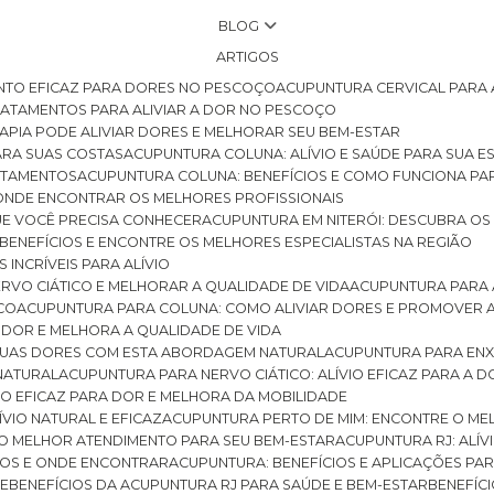
BLOG
ARTIGOS
NTO EFICAZ PARA DORES NO PESCOÇO
ACUPUNTURA CERVICAL PARA 
TRATAMENTOS PARA ALIVIAR A DOR NO PESCOÇO
RAPIA PODE ALIVIAR DORES E MELHORAR SEU BEM-ESTAR
ARA SUAS COSTAS
ACUPUNTURA COLUNA: ALÍVIO E SAÚDE PARA SUA E
RATAMENTOS
ACUPUNTURA COLUNA: BENEFÍCIOS E COMO FUNCIONA PA
E ONDE ENCONTRAR OS MELHORES PROFISSIONAIS
QUE VOCÊ PRECISA CONHECER
ACUPUNTURA EM NITERÓI: DESCUBRA OS
 BENEFÍCIOS E ENCONTRE OS MELHORES ESPECIALISTAS NA REGIÃO
 INCRÍVEIS PARA ALÍVIO
ERVO CIÁTICO E MELHORAR A QUALIDADE DE VIDA
ACUPUNTURA PARA 
ICO
ACUPUNTURA PARA COLUNA: COMO ALIVIAR DORES E PROMOVER 
 DOR E MELHORA A QUALIDADE DE VIDA
 SUAS DORES COM ESTA ABORDAGEM NATURAL
ACUPUNTURA PARA ENX
 NATURAL
ACUPUNTURA PARA NERVO CIÁTICO: ALÍVIO EFICAZ PARA A 
VIO EFICAZ PARA DOR E MELHORA DA MOBILIDADE
ÍVIO NATURAL E EFICAZ
ACUPUNTURA PERTO DE MIM: ENCONTRE O ME
 O MELHOR ATENDIMENTO PARA SEU BEM-ESTAR
ACUPUNTURA RJ: ALÍV
CIOS E ONDE ENCONTRAR
ACUPUNTURA: BENEFÍCIOS E APLICAÇÕES PA
DE
BENEFÍCIOS DA ACUPUNTURA RJ PARA SAÚDE E BEM-ESTAR
BENEFÍ