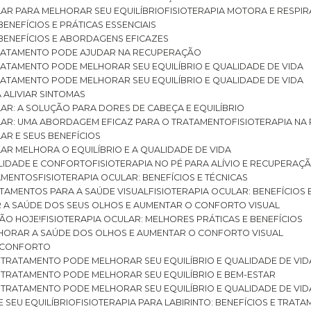
ULAR PARA MELHORAR SEU EQUILÍBRIO
FISIOTERAPIA MOTORA E RESPIR
BENEFÍCIOS E PRÁTICAS ESSENCIAIS
: BENEFÍCIOS E ABORDAGENS EFICAZES
O TRATAMENTO PODE AJUDAR NA RECUPERAÇÃO
 TRATAMENTO PODE MELHORAR SEU EQUILÍBRIO E QUALIDADE DE VIDA
 TRATAMENTO PODE MELHORAR SEU EQUILÍBRIO E QUALIDADE DE VIDA
RA ALIVIAR SINTOMAS
ULAR: A SOLUÇÃO PARA DORES DE CABEÇA E EQUILÍBRIO
BULAR: UMA ABORDAGEM EFICAZ PARA O TRATAMENTO
FISIOTERAPIA N
LAR E SEUS BENEFÍCIOS
ULAR MELHORA O EQUILÍBRIO E A QUALIDADE DE VIDA
ILIDADE E CONFORTO
FISIOTERAPIA NO PÉ PARA ALÍVIO E RECUPERAÇÃ
TAMENTOS
FISIOTERAPIA OCULAR: BENEFÍCIOS E TÉCNICAS
RATAMENTOS PARA A SAÚDE VISUAL
FISIOTERAPIA OCULAR: BENEFÍCIOS
R A SAÚDE DOS SEUS OLHOS E AUMENTAR O CONFORTO VISUAL
SÃO HOJE!
FISIOTERAPIA OCULAR: MELHORES PRÁTICAS E BENEFÍCIOS
ELHORAR A SAÚDE DOS OLHOS E AUMENTAR O CONFORTO VISUAL
 E CONFORTO
 O TRATAMENTO PODE MELHORAR SEU EQUILÍBRIO E QUALIDADE DE VID
 O TRATAMENTO PODE MELHORAR SEU EQUILÍBRIO E BEM-ESTAR
 O TRATAMENTO PODE MELHORAR SEU EQUILÍBRIO E QUALIDADE DE VID
E SEU EQUILÍBRIO
FISIOTERAPIA PARA LABIRINTO: BENEFÍCIOS E TRAT