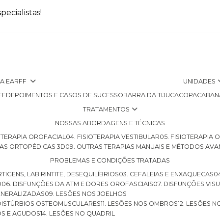
ecialistas!
 A EARFF
UNIDADES
FF
DEPOIMENTOS E CASOS DE SUCESSO
BARRA DA TIJUCA
COPACABAN
TRATAMENTOS
NOSSAS ABORDAGENS E TÉCNICAS
SIOTERAPIA OROFACIAL
04. FISIOTERAPIA VESTIBULAR
05. FISIOTERAPIA
LHAS ORTOPÉDICAS 3D
09. OUTRAS TERAPIAS MANUAIS E MÉTODOS AV
PROBLEMAS E CONDIÇÕES TRATADAS
RTIGENS, LABIRINTITE, DESEQUILÍBRIOS
03. CEFALEIAS E ENXAQUECAS
O
06. DISFUNÇÕES DA ATM E DORES OROFASCIAIS
07. DISFUNÇÕES VIS
GENERALIZADAS
09. LESÕES NOS JOELHOS
E DISTÚRBIOS OSTEOMUSCULARES
11. LESÕES NOS OMBROS
12. LESÕES 
OS E AGUDOS
14. LESÕES NO QUADRIL