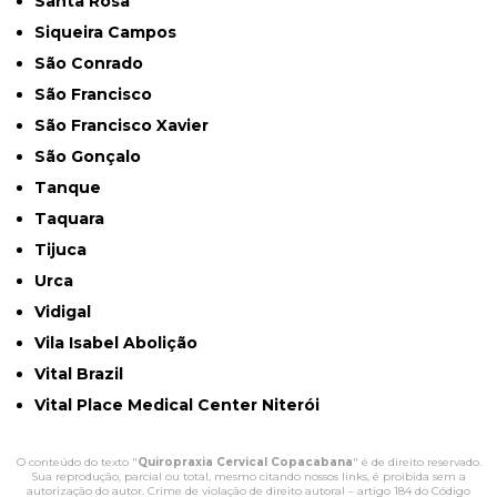
Santa Rosa
Siqueira Campos
São Conrado
São Francisco
São Francisco Xavier
São Gonçalo
Tanque
Taquara
Tijuca
Urca
Vidigal
Vila Isabel Abolição
Vital Brazil
Vital Place Medical Center Niterói
O conteúdo do texto "
Quiropraxia Cervical Copacabana
" é de direito reservado.
Sua reprodução, parcial ou total, mesmo citando nossos links, é proibida sem a
autorização do autor. Crime de violação de direito autoral – artigo 184 do Código